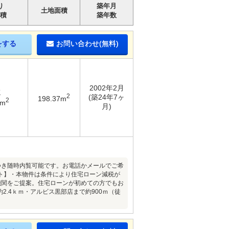
り
築年月
土地面積
積
築年数
をする
お問い合わせ(無料)
2002年2月
K
2
(築24年7ヶ
198.37m
2
2m
月)
件につき随時内覧可能です。お電話かメールでご希
ト】・本物件は条件により住宅ローン減税が
機関をご提案。住宅ローンが初めての方でもお
2.4ｋｍ・アルビス黒部店まで約900ｍ（徒