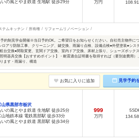
あいの風とやま鉄道 生地駅 徒歩29分
万円
108.9
ステムキッチン
所有権
リフォームリノベーション
8/9(日)予約制見学会開催※当日予約OK。ご希望日をお知らせください。自社売主物件
シロアリ防除工事、クリーニング、鍵交換、雨漏り点検、設備点検●外壁塗装●シス
粧台交換●間取変更、玄関ドア交換、室内ドア交換、床材上張り、シューズボック
照明器具交換【おすすめポイント】・耐震適合証明書を取得すれば（要別途費用）
ります・雨漏り、構造
見学予約
お気に入りに追加
富山県黒部市栃沢
999
あいの風とやま鉄道 生地駅 徒歩25分
5SD
富山地鉄本線 電鉄黒部駅 徒歩33分
万円
134.5
あいの風とやま鉄道 黒部駅 徒歩34分