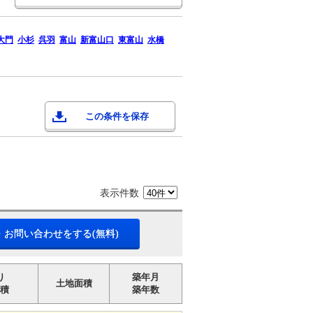
大門
小杉
呉羽
富山
新富山口
東富山
水橋
この条件を保存
表示件数
・お問い合わせをする(無料)
り
築年月
土地面積
積
築年数