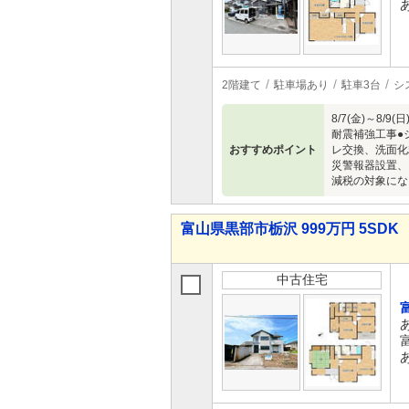
2階建て
駐車場あり
駐車3台
シ
8/7(金)～
耐震補強工事●
おすすめポイント
レ交換、洗面化
災警報器設置、
減税の対象にな
富山県黒部市栃沢 999万円 5SDK
中古住宅