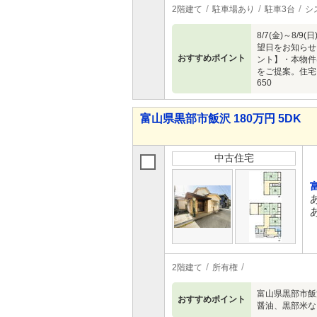
2階建て
駐車場あり
駐車3台
シ
8/7(金)～
望日をお知らせ
おすすめポイント
ント】・本物件
をご提案。住宅
650
富山県黒部市飯沢 180万円 5DK
中古住宅
2階建て
所有権
富山県黒部市飯
おすすめポイント
醤油、黒部米な