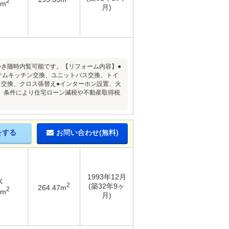
2
1m
月)
につき随時内覧可能です。【リフォーム内容】●
テムキッチン交換、ユニットバス交換、トイ
ス交換、クロス張替え●インターホン設置、火
、条件により住宅ローン減税や不動産取得税
をする
お問い合わせ(無料)
1993年12月
K
2
(築32年9ヶ
264.47m
2
8m
月)