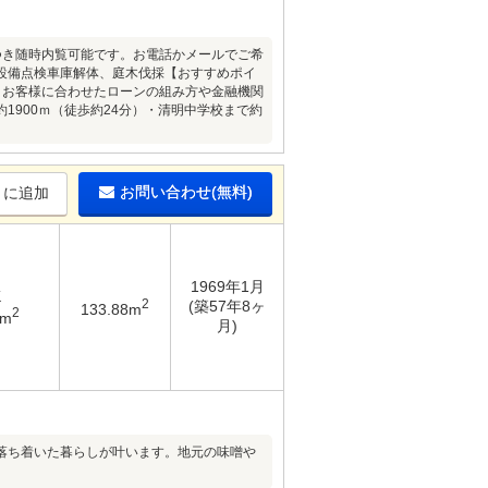
件につき随時内覧可能です。お電話かメールでご希
設備点検車庫解体、庭木伐採【おすすめポイ
・お客様に合わせたローンの組み方や金融機関
900ｍ（徒歩約24分）・清明中学校まで約
お問い合わせ(無料)
りに追加
1969年1月
K
2
(築57年8ヶ
133.88m
2
4m
月)
落ち着いた暮らしが叶います。地元の味噌や