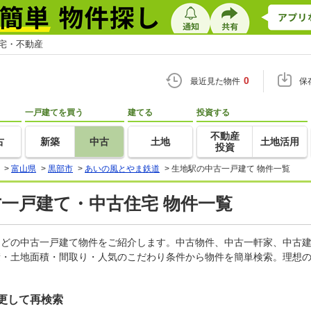
住宅・不動産
0
最近見た物件
保
一戸建てを買う
建てる
投資する
不動産
古
新築
中古
土地
土地活用
投資
>
富山県
>
黒部市
>
あいの風とやま鉄道
>
生地駅の中古一戸建て 物件一覧
古一戸建て・中古住宅 物件一覧
家などの中古一戸建て物件をご紹介します。中古物件、中古一軒家、中古
積・土地面積・間取り・人気のこだわり条件から物件を簡単検索。理想の
更して再検索