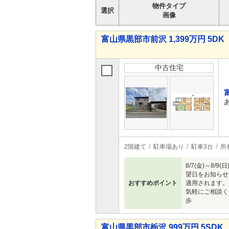
物件タイプ
選択
画像
富山県黒部市前沢 1,399万円 5DK
中古住宅
2階建て
駐車場あり
駐車3台
所
8/7(金)～
望日をお知らせ
おすすめポイント
適用されます。
気軽にご相談く
歩
富山県黒部市栃沢 999万円 5SDK