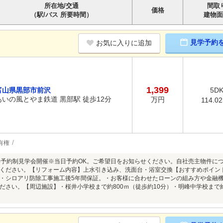
所在地/交通
間取
価格
（駅/バス 所要時間）
建物面
見学予約
お気に入りに追加
1,399
富山県黒部市前沢
5D
あいの風とやま鉄道 黒部駅 徒歩12分
万円
114.0
有権
8/9(日)予約制見学会開催※当日予約OK。ご希望日をお知らせください。自社売主物
ください。【リフォーム内容】上水引き込み、洗面台・浴室交換【おすすめポイン
・シロアリ防除工事施工後5年間保証。・お客様に合わせたローンの組み方や金融
ださい。【周辺施設】・桜井小学校まで約800ｍ（徒歩約10分）・明峰中学校まで約