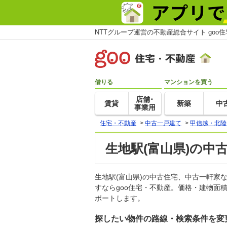
NTTグループ運営の不動産総合サイト goo
借りる
マンションを買う
店舗･
賃貸
新築
中
事業用
住宅・不動産
>
中古一戸建て
>
甲信越・北陸
生地駅(富山県)の中
生地駅(富山県)の中古住宅、中古一軒
すならgoo住宅・不動産。価格・建物面
ポートします。
探したい物件の路線・検索条件を変