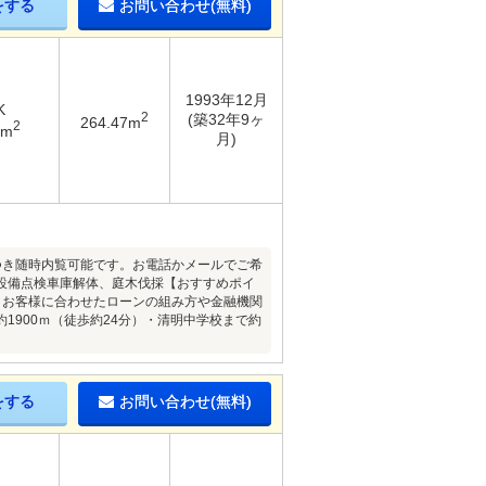
をする
お問い合わせ(無料)
1993年12月
K
2
(築32年9ヶ
264.47m
2
8m
月)
件につき随時内覧可能です。お電話かメールでご希
設備点検車庫解体、庭木伐採【おすすめポイ
・お客様に合わせたローンの組み方や金融機関
900ｍ（徒歩約24分）・清明中学校まで約
をする
お問い合わせ(無料)