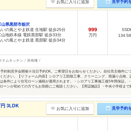
見学予約
お気に入りに追加
富山県黒部市栃沢
999
あいの風とやま鉄道 生地駅 徒歩25分
5SD
富山地鉄本線 電鉄黒部駅 徒歩33分
万円
134.5
あいの風とやま鉄道 黒部駅 徒歩34分
ステムキッチン
所有権
8/9(日)予約制見学会開催※当日予約OK。ご希望日をお知らせください。自社売主物
ください。【リフォーム内容】シロアリ工防除工事、クリーニング、雨漏り点検、
は条件により住宅ローン減税が適用されます。・シロアリ工事施工後5年間保証。
ローンが初めての方でもお気軽にご相談ください。【周辺施設】・中央小学校まで約1
円 3LDK
見学予約
お気に入りに追加