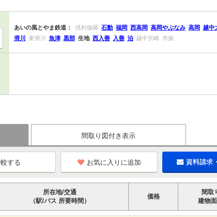
あいの風とやま鉄道：
倶利伽羅
石動
福岡
西高岡
高岡やぶなみ
高岡
越中
滑川
東滑川
魚津
黒部
生地
西入善
入善
泊
越中宮崎
市振
間取り図付き表示
お気に入りに追加
資料請求
所在地/交通
間取
価格
（駅/バス 所要時間）
建物面