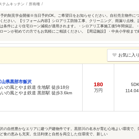
ステムキッチン
所有権
8/9(日)予約制見学会開催※当日予約OK。ご希望日をお知らせください。自社売主物
ください。【リフォーム内容】シロアリ工防除工事、クリーニング、雨漏り点検、
は条件により住宅ローン減税が適用されます。・シロアリ工事施工後5年間保証。
ローンが初めての方でもお気軽にご相談ください。【周辺施設】・中央小学校まで約1
お気に入
富山県黒部市飯沢
180
5D
あいの風とやま鉄道 生地駅 徒歩18分
万円
114.0
あいの風とやま鉄道 黒部駅 徒歩3.6km
沢の自然豊かなエリアに建つ戸建物件です。黒部川の名水が育む心地よい環境で、
ど食の恵みも充実。生活利便と自然を両立した住環境で、新しい