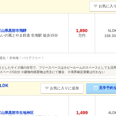
K
お気に入
1,890
富山県黒部市飛騨
5LD
あいの風とやま鉄道 生地駅 徒歩15分
万円
158.3
電化
所有権
バリアフリー
たりとしたサイズ感の住宅で、フリースペースはホビールームのスペースとしても活
スペース5台分 ※建物内残置物は売主にて撤去 ※境界確定測量は行わない
LDK
見学予約
お気に入りに追加
1,499
富山県黒部市生地神区
4LD