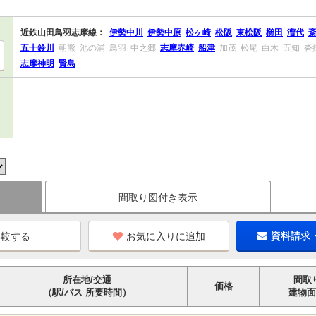
近鉄山田鳥羽志摩線：
伊勢中川
伊勢中原
松ヶ崎
松阪
東松阪
櫛田
漕代
五十鈴川
朝熊
池の浦
鳥羽
中之郷
志摩赤崎
船津
加茂
松尾
白木
五知
沓
志摩神明
賢島
間取り図付き表示
お気に入りに追加
資料請求
所在地/交通
間取
価格
（駅/バス 所要時間）
建物面