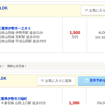
LDK
お気に入
三重県伊勢市一之木５
1,500
近鉄山田線 伊勢市駅 徒歩21分
4LD
近鉄山田線 宮町駅 徒歩20分
万円
101.0
近鉄山田線 宇治山田駅 徒歩29分
台！ 閑静な住宅地！
LDK
見学予約
お気に入りに追加
三重県伊勢市川端町
1,390
ＪＲ参宮線 山田上口駅 徒歩22分
3SL