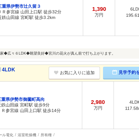
三重県伊勢市辻久留３
1,390
6LD
ＪＲ参宮線 山田上口駅 徒歩32分
万円
195.6
近鉄山田線 宮町駅 徒歩3.2km
家◆広々６LDK◆眺望良好◆宮川の花火が真ん前で打ち上がります。
4LDK
見学予約
お気に入りに追加
三重県伊勢市御薗町高向
2,980
4LD
近鉄山田線 宮町駅 徒歩9分
万円
117.5
ＪＲ参宮線 山田上口駅 徒歩14分
ール電化
浴室乾燥機
所有権