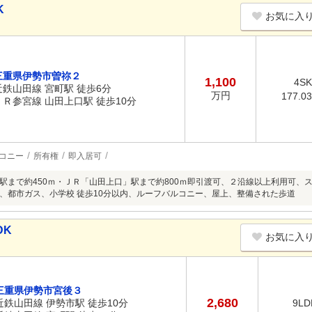
K
お気に入
三重県伊勢市曽祢２
1,100
4SK
近鉄山田線 宮町駅 徒歩6分
万円
177.0
ＪＲ参宮線 山田上口駅 徒歩10分
コニー
所有権
即入居可
駅まで約450ｍ・ＪＲ「山田上口」駅まで約800ｍ即引渡可、２沿線以上利用可、ス
、都市ガス、小学校 徒歩10分以内、ルーフバルコニー、屋上、整備された歩道
DK
お気に入
三重県伊勢市宮後３
2,680
近鉄山田線 伊勢市駅 徒歩10分
9LD