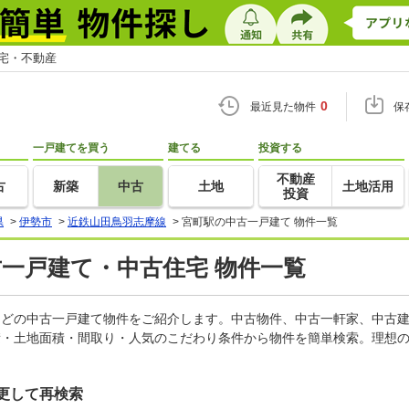
住宅・不動産
0
最近見た物件
保
一戸建てを買う
建てる
投資する
不動産
古
新築
中古
土地
土地活用
投資
県
>
伊勢市
>
近鉄山田鳥羽志摩線
>
宮町駅の中古一戸建て 物件一覧
古一戸建て・中古住宅 物件一覧
家などの中古一戸建て物件をご紹介します。中古物件、中古一軒家、中古
積・土地面積・間取り・人気のこだわり条件から物件を簡単検索。理想の
更して再検索