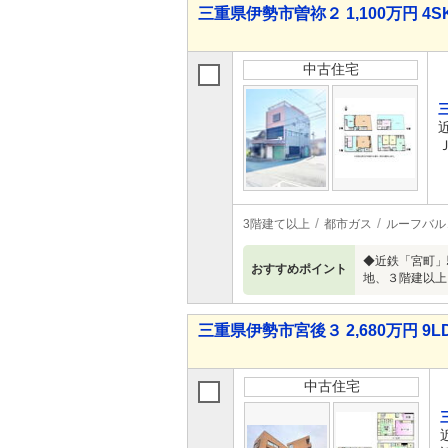
三重県伊勢市曽祢２ 1,100万円 4S
中古住宅
3階建て以上
都市ガス
ルーフバル
◆近鉄「宮町」
おすすめポイント
地、３階建以上
三重県伊勢市宮後３ 2,680万円 9L
中古住宅