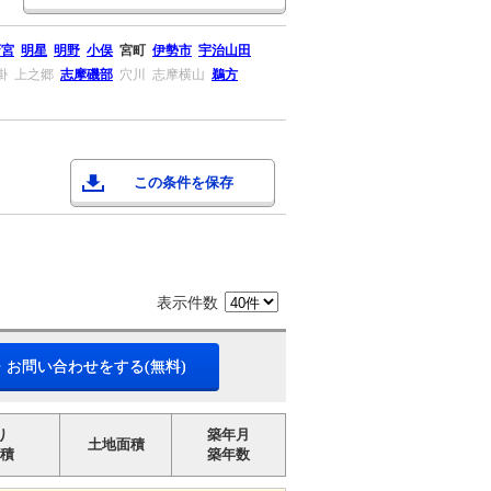
斎宮
明星
明野
小俣
宮町
伊勢市
宇治山田
掛
上之郷
志摩磯部
穴川
志摩横山
鵜方
この条件を保存
表示件数
・お問い合わせをする(無料)
り
築年月
土地面積
積
築年数