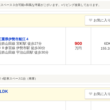
車スペース３台可能○和風な坪庭がございます。○リビング改装しております。
お気に入
三重県伊勢市船江４
900
近鉄山田線 宮町駅 徒歩27分
6D
ＪＲ参宮線 伊勢市駅 徒歩30分
万円
155.
近鉄山田線 宇治山田駅 徒歩30分
！○駐車スペース1台（車庫）
LDK
お気に入