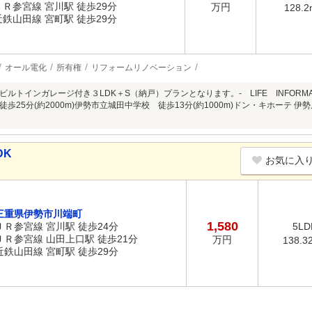
ＪＲ参宮線 宮川駅 徒歩29分
万円
128.2
近鉄山田線 宮町駅 徒歩29分
オール電化
所有権
リフォームリノベーション
ルトインガレージ付き３LDK＋S（納戸）プランとなります。- LIFE INFORMATI
歩25分(約2000m)伊勢市立城田中学校 徒歩13分(約1000m)ドン・キホーテ 伊勢
DK
お気に入
三重県伊勢市川端町
1,580
ＪＲ参宮線 宮川駅 徒歩24分
5LD
ＪＲ参宮線 山田上口駅 徒歩21分
万円
138.3
近鉄山田線 宮町駅 徒歩29分