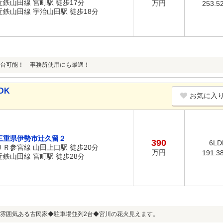
近鉄山田線 宮町駅 徒歩17分
万円
253.5
近鉄山田線 宇治山田駅 徒歩18分
台可能！ 事務所使用にも最適！
DK
お気に入
三重県伊勢市辻久留２
390
6LD
ＪＲ参宮線 山田上口駅 徒歩20分
万円
191.3
近鉄山田線 宮町駅 徒歩28分
雰囲気ある古民家◆駐車場並列2台◆宮川の花火見えます。