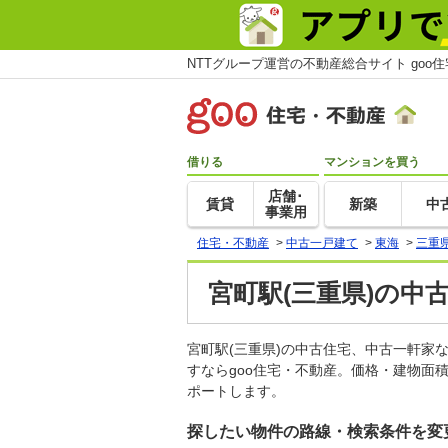
NTTグループ運営の不動産総合サイト goo
借りる
マンションを買う
店舗･
賃貸
新築
中
事業用
住宅・不動産
>
中古一戸建て
>
東海
>
三重
宮町駅(三重県)の中
宮町駅(三重県)の中古住宅、中古一軒
すならgoo住宅・不動産。価格・建物面
ポートします。
探したい物件の路線・検索条件を変