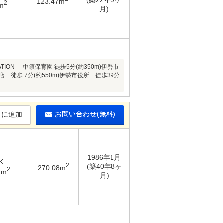
(築22年9ヶ
123.47m
2
m
月)
ON -中須保育園 徒歩5分(約350m)伊勢市
店 徒歩 7分(約550m)伊勢市役所 徒歩39分
お問い合わせ(無料)
りに追加
1986年1月
K
2
(築40年8ヶ
270.08m
2
2m
月)