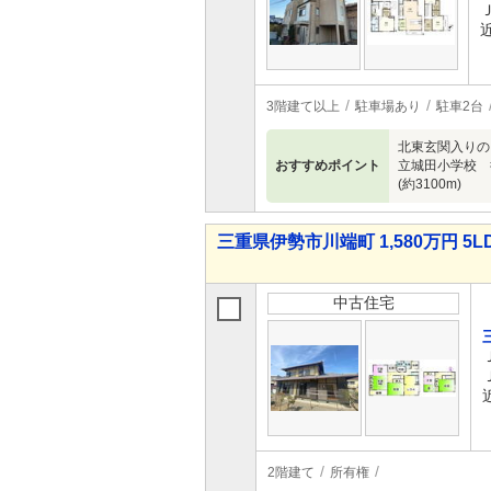
3階建て以上
駐車場あり
駐車2台
北東玄関入りのビ
おすすめポイント
立城田小学校 徒
(約3100m)
三重県伊勢市川端町 1,580万円 5L
中古住宅
2階建て
所有権