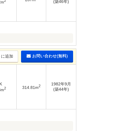
2
(築46年)
2m
お問い合わせ(無料)
りに追加
K
1982年9月
2
314.81m
2
(築44年)
8m