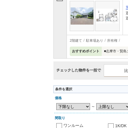
2階建て
駐車場あり
所有権
おすすめポイント
■志摩市・賢島
チェックした物件を一括で
条件を選択
価格
～
間取り
ワンルーム
1K/DK