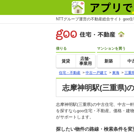
NTTグループ運営の不動産総合サイト goo
借りる
マンションを買う
店舗･
賃貸
新築
中
事業用
住宅・不動産
>
中古一戸建て
>
東海
>
三重
志摩神明駅(三重県)
志摩神明駅(三重県)の中古住宅、中古
を探すならgoo住宅・不動産。価格・建
がサポートします。
探したい物件の路線・検索条件を変