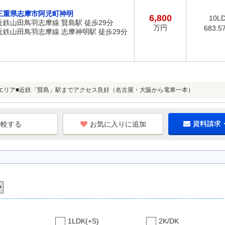
三重県志摩市阿児町神明
6,800
10L
近鉄山田鳥羽志摩線 賢島駅 徒歩29分
万円
683.5
近鉄山田鳥羽志摩線 志摩神明駅 徒歩29分
エリア■近鉄「賢島」駅までアクセス良好（名古屋・大阪から電車一本）
お気に入りに追加
資料請求
1LDK(+S)
2K/DK