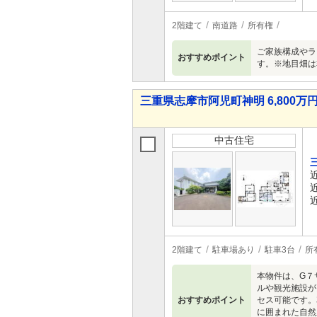
2階建て
南道路
所有権
ご家族構成やラ
おすすめポイント
す。※地目畑は
三重県志摩市阿児町神明 6,800万円 
中古住宅
2階建て
駐車場あり
駐車3台
所
本物件は、G７
ルや観光施設が
おすすめポイント
セス可能です。
に囲まれた自然