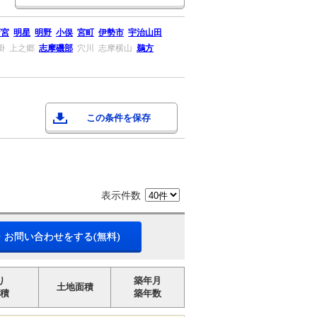
斎宮
明星
明野
小俣
宮町
伊勢市
宇治山田
掛
上之郷
志摩磯部
穴川
志摩横山
鵜方
この条件を保存
表示件数
・お問い合わせをする(無料)
り
築年月
土地面積
積
築年数