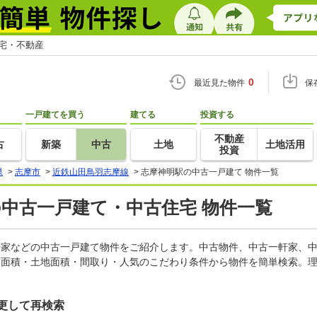
住宅・不動産
0
最近見た物件
保
一戸建てを買う
建てる
投資する
不動産
古
新築
中古
土地
土地活用
投資
県
>
志摩市
>
近鉄山田鳥羽志摩線
>
志摩神明駅の中古一戸建て 物件一覧
の中古一戸建て・中古住宅 物件一覧
一軒家などの中古一戸建て物件をご紹介します。中古物件、中古一軒家、
物面積・土地面積・間取り・人気のこだわり条件から物件を簡単検索。理
更して再検索