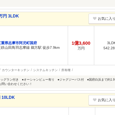
円 3LDK
お気に入
1億3,600
三重県志摩市阿児町国府
3LD
近鉄山田鳥羽志摩線 鵜方駅 徒歩7.9km
542.2
万円
カウンターキッチン
システムキッチン
所有権
ドッグラン付き ●オーシャンビュー有り ●ジャグジーバス付 ●国府白浜まで約1.
お問い合わせください！
10LDK
お気に入