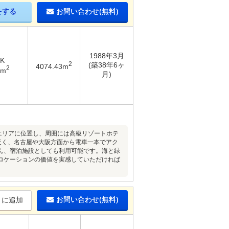
をする
お問い合わせ(無料)
1988年3月
K
2
(築38年6ヶ
4074.43m
2
7m
月)
エリアに位置し、周囲には高級リゾートホテ
近く、名古屋や大阪方面から電車一本でアク
ん、宿泊施設としても利用可能です。海と緑
ロケーションの価値を実感していただければ
お問い合わせ(無料)
りに追加