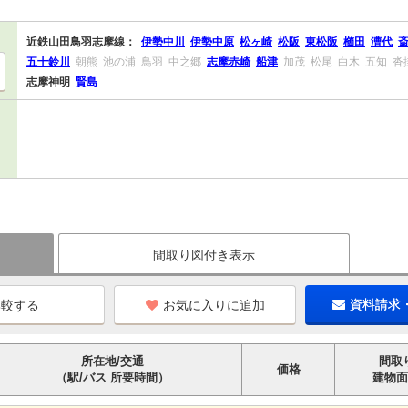
近鉄山田鳥羽志摩線：
伊勢中川
伊勢中原
松ヶ崎
松阪
東松阪
櫛田
漕代
五十鈴川
朝熊
池の浦
鳥羽
中之郷
志摩赤崎
船津
加茂
松尾
白木
五知
沓
志摩神明
賢島
間取り図付き表示
お気に入りに追加
資料請求
所在地/交通
間取
価格
（駅/バス 所要時間）
建物面