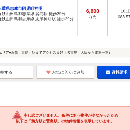
三重県志摩市阿児町神明
6,800
10L
近鉄山田鳥羽志摩線 賢島駅 徒歩29分
万円
683.5
近鉄山田鳥羽志摩線 志摩神明駅 徒歩29分
エリア■近鉄「賢島」駅までアクセス良好（名古屋・大阪から電車一本）
お気に入りに追加
資料請求
申し訳ございません。条件にあう物件が少なかったため
以下は「鵜方駅と賢島駅」の物件情報を表示しています。