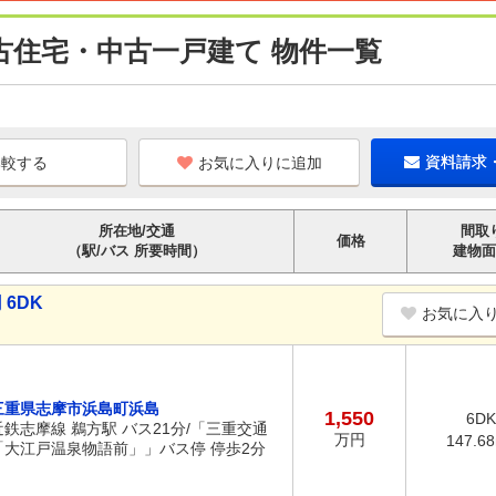
古住宅・中古一戸建て 物件一覧
お気に入りに追加
資料請求
所在地/交通
間取
価格
（駅/バス 所要時間）
建物面
 6DK
お気に入
三重県志摩市浜島町浜島
1,550
6DK
近鉄志摩線 鵜方駅 バス21分/「三重交通
万円
147.6
「大江戸温泉物語前」」バス停 停歩2分