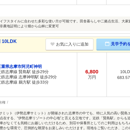
イフスタイルに合わせた多彩な使い方が可能です。田舎暮らしや二拠点生活、大家
非農地証明により畑から山林に変更可
10LDK
見学予約
お気に入りに追加
三重県志摩市阿児町神明
6,800
近鉄志摩線 賢島駅 徒歩29分
10LD
近鉄志摩線 志摩神明駅 徒歩29分
万円
683.5
近鉄志摩線 鵜方駅 徒歩33分
有権
サミット（伊勢志摩サミット）が開催された志摩市の中でも、特に人気の高い賢島
点在する、“伊勢志摩リゾートの中心地”と言える立地です。近鉄「賢島駅」からも
車がなくても気軽にお越しいただけるため、別荘や保養所としてのご利用はもちろ
豊かな環境で、圧倒的な眺望をお楽しみいただけます。現地をご覧いただき、この