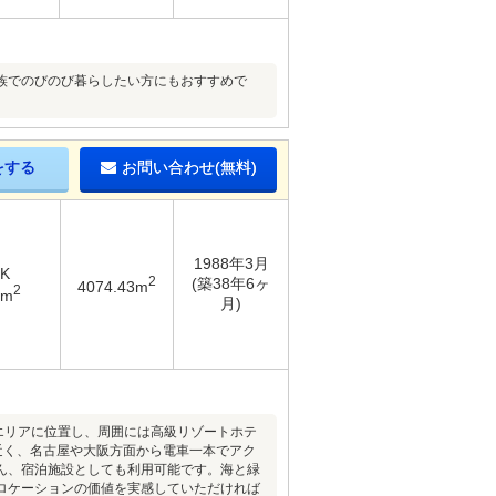
族でのびのび暮らしたい方にもおすすめで
をする
お問い合わせ(無料)
1988年3月
K
2
(築38年6ヶ
4074.43m
2
7m
月)
エリアに位置し、周囲には高級リゾートホテ
近く、名古屋や大阪方面から電車一本でアク
ん、宿泊施設としても利用可能です。海と緑
ロケーションの価値を実感していただければ