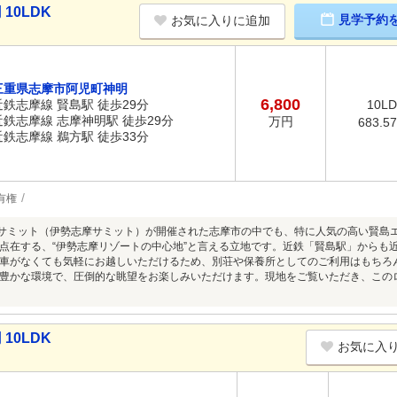
10LDK
見学予約
お気に入りに追加
三重県志摩市阿児町神明
6,800
近鉄志摩線 賢島駅 徒歩29分
10LD
近鉄志摩線 志摩神明駅 徒歩29分
万円
683.5
近鉄志摩線 鵜方駅 徒歩33分
有権
サミット（伊勢志摩サミット）が開催された志摩市の中でも、特に人気の高い賢島
点在する、“伊勢志摩リゾートの中心地”と言える立地です。近鉄「賢島駅」からも
車がなくても気軽にお越しいただけるため、別荘や保養所としてのご利用はもちろ
豊かな環境で、圧倒的な眺望をお楽しみいただけます。現地をご覧いただき、この
10LDK
お気に入