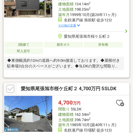
軽にお問い合わせください！／
2
建物面積
134.14m
2
土地面積
198.35m
築年月
1999年10月(築26年11ヶ月)
名鉄瀬戸線 旭前駅 徒歩12分
その他の交通
愛知県尾張旭市桜ケ丘町２
2階建て
都市ガス
所有権
即入居可
◆東側幅員約12mの道路へ約9.0m接道しております。◆屋根付き
駐車場3台分のスペースがございます。◆5LDKの贅沢な間取りで
各居室南向きの為、陽当たり良好です。◆別棟の１ＬＤＫと合わ
せて２世帯住宅や事務所としても利用可能です。◆閑静な住宅街
に存しております。◆広々とした玄関とホールがございます。
愛知県尾張旭市桜ケ丘町２ 4,700万円 5SLDK
◆2階部分の約10畳には、ウォークインクローゼットなど大容量
の収納あり◆2025年5月外壁塗装実施（別棟のみ）◆バイクの駐
車も可
4,700
万円
間取り
5SLDK
2
建物面積
162.54m
2
土地面積
396.74m
築年月
1985年10月(築40年11ヶ月)
名鉄瀬戸線 印場駅 徒歩12分