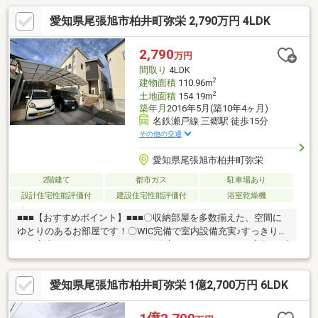
愛知県尾張旭市柏井町弥栄 2,790万円 4LDK
2,790
万円
間取り
4LDK
2
建物面積
110.96m
2
土地面積
154.19m
築年月
2016年5月(築10年4ヶ月)
名鉄瀬戸線 三郷駅 徒歩15分
その他の交通
愛知県尾張旭市柏井町弥栄
2階建て
都市ガス
駐車場あり
設計住宅性能評価付
建設住宅性能評価付
浴室乾燥機
■■■【おすすめポイント】■■■〇収納部屋を多数揃えた、空間に
ゆとりのあるお部屋です！〇WIC完備で室内設備充実♪すっきりと
した室内を保つことができます。〇広々とした4LDK！ご家族のプ
ライベート空間も確保可能です！〇南東に面した大きなバルコニ
ーでは、ご家族やご友人とBBQなどを楽しむこともできます♪〇敷
愛知県尾張旭市柏井町弥栄 1億2,700万円 6LDK
地内にはお庭もあり、ガーデニングなど趣味のスペースとしても
お使いいただけます◎〇増築施工済のサンルームは、お洗濯やく
つろぎスペースといった活かし方をすることで充実した住環境に♪