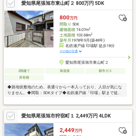
愛知県尾張旭市東山町２ 800万円 5DK
張旭柏井町店・・・約460m〇V・ドラッグ中松原薬局・・・約
950m〇いながきクリニック（内科その他）・・・約890m〇旭台
第2号公園・・・約230m〇東栄小学校・・・約930m〇東中学
800
万円
校・・・約2 540m
間取り
5DK
2
建物面積
74.07m
2
土地面積
103.68m
築年月
1978年9月(築48年)
名鉄瀬戸線 印場駅 徒歩18分
その他の交通
愛知県尾張旭市東山町２
2階建て
南道路
都市ガス
所有権
◆路地状敷地のため、表通りから一本入っており、人目が気にな
りません。◆間取：5DKタイプ◆名鉄瀬戸線「印場」駅まで徒歩
18分◆道路との高低差の無い、フラットな地形です。◆現況空き
家です。 【周辺環境】〇ピアゴ印場店・・・約780m〇ファミリ
ーマート天子田四丁目店・・・約190m〇Vドラッグ天子田
愛知県尾張旭市狩宿町１ 2,449万円 4LDK
店・・・約790m〇松尾医院（内科その他）・・・約630m〇東山
公園・・・約210m〇瑞鳳小学校・・・約490m〇西中学校・・・
約860m
2,449
万円