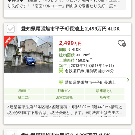
◆特徴◆『2階建て・4SＬＤＫ』リビング南向き15.8帖・日当た
り良好です！『南面バルコニー』南向きで陽当たり良好！広々と
したバルコニーで洗濯物のスペースに困りません！『3台駐車』間
口が3ｍあるのでスペースに余裕をもって駐車が可能です！『大容
量収納』全居室収納付き、納戸もあるため収納スペースには困り
愛知県尾張旭市平子町長池上 2,499万円 4LDK
ません！『ロフト有り』収納に活用できるロフト付き！◆設備仕
様◆『2022年1月リフォーム完工』■外装：太陽光発電システム、
外壁工事◆リフォーム相談可◆ご要望があれば物件引き渡し後、
2,499
万円
ご入居前にリフォーム可能です！ご相談ください！
間取り
4LDK
2
建物面積
98.12m
2
土地面積
169.07m
築年月
2013年7月(築13年2ヶ月)
名鉄瀬戸線 旭前駅 徒歩20分
愛知県尾張旭市平子町長池上
2階建て
都市ガス
駐車場あり
駐車2台
浴室乾燥機
所有権
※建築基準法第22条区域※各階面積：1階53.82㎡ 2階44.3㎡※情報と
現況が相違する場合は、現況優先とします。※司法書士は売主の
指定になります。※通学の区域に関しては自治体や教育委員会等
にご確認ください。