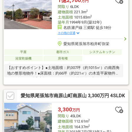
1億2,700
万円
間取り
6LDK
2
建物面積
221.3m
2
土地面積
1015.83m
築年月
1994年9月(築32年)
名鉄瀬戸線 三郷駅 徒歩18分
その他の交通
愛知県尾張旭市柏井町弥栄
平屋
都市ガス
システムキッチン
浴室乾燥機
所有権
【おすすめポイント】●土地面積：約307坪（約1015㎡）の南西角
地の整形地物件！●床面積：約66坪（約221㎡）の木造平家物件！
●2024年7月に浴室交換しています！●敷地面積と床面積が広いた
め、2世帯住宅としても利用可能！●道路より敷地が高いため、日
当たりが良く、プライバシーも守られています！【周辺施設】●
愛知県尾張旭市南原山町南原山 3,300万円 4SLDK
ロピア尾張旭支店まで1940m（徒歩25分）●医療法人青山病院ま
で1410m（徒歩18分）●スギ薬局瀬戸西山店まで1530m（徒歩20
分）
3,300
万円
間取り
4SLDK
2
建物面積
112.61m
2
土地面積
164.37m
築年月
2013年7月(築13年2ヶ月)