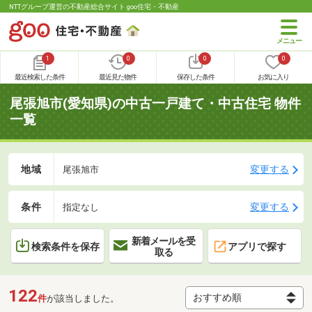
NTTグループ運営の不動産総合サイト goo住宅・不動産
1
0
0
0
最近検索した条件
最近見た物件
保存した条件
お気に入り
尾張旭市(愛知県)の中古一戸建て・中古住宅 物件
一覧
地域
変更する
尾張旭市
条件
変更する
指定なし
新着メールを受
検索条件を保存
アプリで探す
取る
122
件
が該当しました。