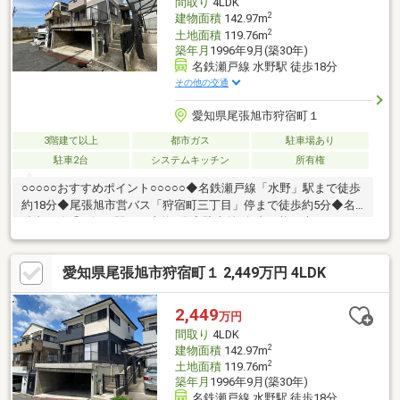
間取り
4LDK
2
建物面積
142.97m
2
土地面積
119.76m
築年月
1996年9月(築30年)
名鉄瀬戸線 水野駅 徒歩18分
その他の交通
愛知県尾張旭市狩宿町１
3階建て以上
都市ガス
駐車場あり
駐車2台
システムキッチン
所有権
○○○○○おすすめポイント○○○○○◆名鉄瀬戸線「水野」駅まで徒歩
約18分◆尾張旭市営バス「狩宿町三丁目」停まで徒歩約5分◆名
鉄瀬戸線「三郷」駅まで車約5分◆駐車並列2台可能（車種によ
る）====================リフォーム施工内容■水回り：キッチ
ン新品、お風呂新品、トイレ新品、洗面台新品■外装：外壁塗
愛知県尾張旭市狩宿町１ 2,449万円 4LDK
装、屋根塗装■内装：クロス張替え、コンロ新品、フロアタイル
貼り、網戸貼替え、 室内クリーニング、クッションフロ
ア張替え、白蟻点検====================◆LDK広々約16帖
2,449
万円
◆LDK横には約6帖の和室付◆各居室6帖超えのゆとりある室内
間取り
4LDK
2
建物面積
142.97m
2
土地面積
119.76m
築年月
1996年9月(築30年)
名鉄瀬戸線 水野駅 徒歩18分