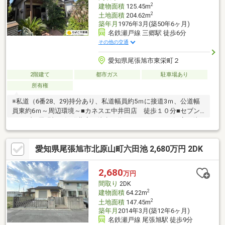
す。
2
建物面積
125.45m
2
土地面積
204.62m
築年月
1976年3月(築50年6ヶ月)
名鉄瀬戸線 三郷駅 徒歩6分
その他の交通
愛知県尾張旭市東栄町２
2階建て
都市ガス
駐車場あり
所有権
※私道（6番28、29)持分あり、私道幅員約5ｍに接道3ｍ、公道幅
員東約6ｍ～周辺環境～■カネスエ中井田店 徒歩１０分■セブン
イレブン尾張旭三郷町北店 徒歩５分■Ｖ・ｄｒｕｇ三郷店 徒
歩６分■尾張旭市立東中学校 徒歩２３分■尾張旭市立東栄小学
校 徒歩６分■尾張旭市立藤池保育園 徒歩８分◇ひよこ不動産
愛知県尾張旭市北原山町六田池 2,680万円 2DK
にお任せ下さい◇土地・マンション・新築・収益物件２０年以上
の不動産経験を活かし幅広くバックアップ致します！！
2,680
万円
間取り
2DK
2
建物面積
64.22m
2
土地面積
147.45m
築年月
2014年3月(築12年6ヶ月)
名鉄瀬戸線 尾張旭駅 徒歩9分