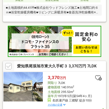
床暖房
浴室乾燥機
所有権
■土地面積約44.41坪■株式会社ウッドフレンズ施工■土地間口約６
ｍ■浴室乾燥暖房機有■リビングに床暖房有■食器洗浄乾燥機有※４
LDKへ間取り変更可（別途費用要）
愛知県尾張旭市東大久手町３ 3,370万円 7LDK
3,370
万円
間取り
7LDK
2
建物面積
140.91m
2
土地面積
295.52m
築年月
1972年5月(築54年4ヶ月)
名鉄瀬戸線 三郷駅 徒歩10分
その他の交通