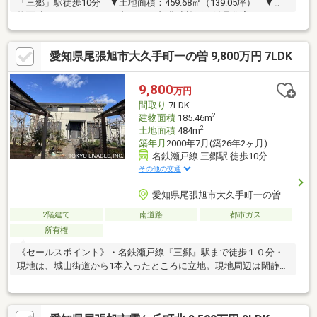
「三郷」駅徒歩10分 ▼土地面積：459.68㎡（139.05坪） ▼建
物面積：151.29㎡（45.76坪） ▼旭化成施工の鉄骨住宅 ▼2002
年2月築 ▼間取り：4LDK ▼LDKは約21.4帖 ▼2階洋室は3室
とも8.0帖以上あり ▼南側に庭・来客用駐車スペースがあるため
愛知県尾張旭市大久手町一の曽 9,800万円 7LDK
日当たり・眺望・通風良好 ▼太陽光発電、蓄電池が設置
9,800
万円
間取り
7LDK
2
建物面積
185.46m
2
土地面積
484m
築年月
2000年7月(築26年2ヶ月)
名鉄瀬戸線 三郷駅 徒歩10分
その他の交通
愛知県尾張旭市大久手町一の曽
2階建て
南道路
都市ガス
所有権
《セールスポイント》・名鉄瀬戸線『三郷』駅まで徒歩１０分・
現地は、城山街道から1本入ったところに立地。現地周辺は閑静な
住宅地が広がっています。・宅地内は高低差のないフラットな地
形です。・南側には広い庭があるため、家庭菜園などが楽しめま
す。・平成１２年７月築のセキスイハイムの注文住宅です。・軽