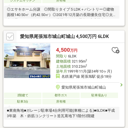
システムキッチン
所有権
◎エサキホーム分譲 ◎間取りタイプ５LDK＋パントリー◎建物
面積140.50㎡（約42.50㎡）◎2021年12月築の長期優良住宅◎太陽
光発電システム（１１ｋwh）搭載のオール電化住宅◎駐車スペー
ス３台（サイズによる）◎居室に設置のエアコン５台お引渡し可
能┃▼おすすめポイント
愛知県尾張旭市城山町城山 4,500万円 6LDK
┗━━━━━━━━━━━━━━━━━━━・LDKは約２０畳と
２畳のパントリー・１階和室部分は、リビングダイニングとの仕
切りを全開にすることで広い空間をつくることも可能です。・玄
4,500
万円
関にはシューズインクローゼット・屋根裏収納があります。季節
間取り
6LDK
ものなどの収納に重宝します。・パントリー収納があります。
2
建物面積
321.95m
2
土地面積
310.23m
築年月
1991年11月(築34年10ヶ月)
名鉄瀬戸線 尾張旭駅 徒歩18分
愛知県尾張旭市城山町城山
2階建て
都市ガス
駐車場あり
駐車3台
所有権
■東南角地■ガレージ駐車場4台利用可能(車種による)■6LDK■平成
3年築 木・鉄筋コンクリート造瓦葺地下1階付2階建