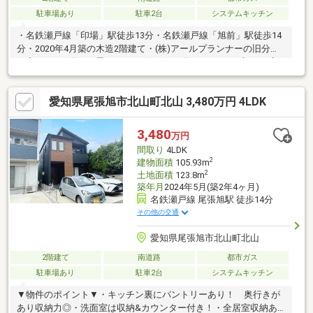
駐車場あり
駐車2台
システムキッチン
・名鉄瀬戸線「印場」駅徒歩13分・名鉄瀬戸線「旭前」駅徒歩14
分・2020年4月築の木造2階建て・(株)アールプランナーの旧分譲
住宅・LDKは約17.4畳あり、リビング・ダイニングの一部には床
暖房がございます・コンロはIHを採用、ビルトイン食洗器付で
す・キッチン横にはパントリーとして使用可能な収納有り・浴室
愛知県尾張旭市北山町北山 3,480万円 4LDK
換気乾燥暖房機があるため、雨の日でも洗濯物を乾かせます・浴
槽には美泡湯機能があり、マイクロバブル入浴が可能です・玄関
土間収納があるため、アウトドア用品などの収納に便利です・落
3,480
万円
ち着いた街並みに合うモダンな外観です・カースペース2台分、並
間取り
4LDK
列駐車可能です
2
建物面積
105.93m
2
土地面積
123.8m
築年月
2024年5月(築2年4ヶ月)
名鉄瀬戸線 尾張旭駅 徒歩14分
その他の交通
愛知県尾張旭市北山町北山
2階建て
南道路
都市ガス
駐車場あり
駐車2台
システムキッチン
▼物件のポイント▼・キッチン裏にパントリーあり！ 奥行きが
あり収納力◎・洗面室は収納&カウンター付き！・全居室収納あ