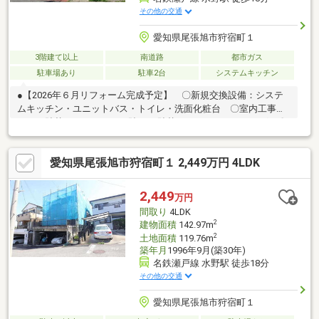
その他の交通
愛知県尾張旭市狩宿町１
3階建て以上
南道路
都市ガス
駐車場あり
駐車2台
システムキッチン
●【2026年６月リフォーム完成予定】 〇新規交換設備：システ
ムキッチン・ユニットバス・トイレ・洗面化粧台 〇室内工事：
クロス貼替・フロアタイル貼・CF貼替・ハウスクリーニング 〇
外部工事：外壁・屋根塗装、シロアリ点検◎スーパーコンビニ数
か所あり暮らしに便利です♪【月々の支払例】住宅ローン：月額
愛知県尾張旭市狩宿町１ 2,449万円 4LDK
53070円/月々5万円台～の生活！※諸条件等は下部支払い例に記載
様々な返済プランがご相談可能です！
2,449
万円
間取り
4LDK
2
建物面積
142.97m
2
土地面積
119.76m
築年月
1996年9月(築30年)
名鉄瀬戸線 水野駅 徒歩18分
その他の交通
愛知県尾張旭市狩宿町１