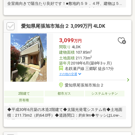
全室南向きで陽当たり良好です！■敷地約５９．４坪、建物は５L
ＤＫ＋ＷＩＣ■ＬＤＫ約２０．５帖、約８帖の和室があります■各
居室に収納があります■小屋裏収納があります■縦列ですが３台駐
車できます（車種によります）■来訪者が確認できる安心のテレ
愛知県尾張旭市旭台２ 3,099万円 4LDK
ビモニター付きインターフォン〈周辺環境〉■城山小学校（約12
分） 旭中学校（約22分） 東春あかつき幼稚園（約20分） 茅
ヶ池保育園（約9分） ナフコ（約12分） Ｖドラッグ（約14
3,099
万円
分） 城山公園（約8分）
間取り
4LDK
2
建物面積
107.85m
2
土地面積
211.73m
築年月
2018年6月(築8年3ヶ月)
名鉄瀬戸線 三郷駅 徒歩17分
その他の交通
愛知県尾張旭市旭台２
2階建て
都市ガス
システムキッチン
所有権
◆平成30年6月築の木造2階建て◆太陽光発電システム有◆土地面
積：211.73m2（約64.0坪）◆道路間口：約8.9m◆サッシはLow-E
複層ガラス◆リビングダイニングを見渡せるカウンターキッチ
ン キッチン裏にパントリー有◆1616サイズのユニットバス◆カ
ースペース3台分有り（※車種による）【周辺環境】〇ローソン尾