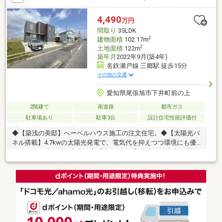
にトイレ有、ゆとりをもって利用可能▼周辺環境・はんの木公園
徒歩3分(約170m)■ ご希望の住まい探しをお手伝いします
4,490
万円
━━━━━・・・物件の詳細・ご相談はお気軽にお問い合わせく
間取り
3SLDK
ださい。
2
建物面積
102.17m
2
土地面積
122m
築年月
2022年9月(築4年)
名鉄瀬戸線 三郷駅 徒歩15分
その他の交通
愛知県尾張旭市下井町前の上
2階建て
南道路
都市ガス
駐車場あり
駐車3台
設計住宅性能評価付
◆【築浅の美邸】へーベルハウス施工の注文住宅。◆【太陽光パ
ネル搭載】4.7kwの太陽光発電で、電気代を抑えつつ環境にも優
しいエコな暮らしを実現！◆【駐車3台OK】来客時も安心の広々
駐車スペース。ファミリーや車好きの方にピッタリ！◆【プライ
バシーを守るアウトドアリビング】外からの視線を気にせず、家
族でゆったりくつろげる空間。◆【在宅ワークにも適】リビング
にテレワークスペースを完備！仕事も趣味も快適にこなせる間取
り。◆【収納充実】大型WIC＆パントリー、広々シューズクロー
ク付きで、すっきり片付く住まい。