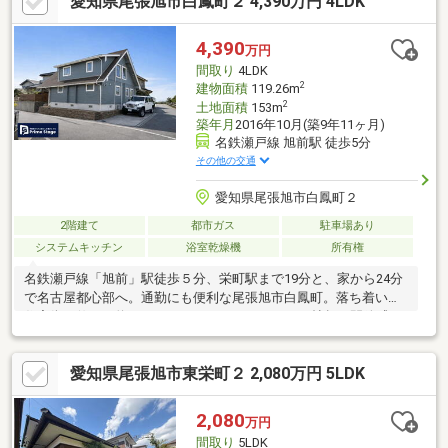
愛知県尾張旭市白鳳町２ 4,390万円 4LDK
4,390
万円
間取り
4LDK
2
建物面積
119.26m
2
土地面積
153m
築年月
2016年10月(築9年11ヶ月)
名鉄瀬戸線 旭前駅 徒歩5分
その他の交通
愛知県尾張旭市白鳳町２
2階建て
都市ガス
駐車場あり
システムキッチン
浴室乾燥機
所有権
名鉄瀬戸線「旭前」駅徒歩５分、栄町駅まで19分と、家から24分
で名古屋都心部へ。通勤にも便利な尾張旭市白鳳町。落ち着いた
住宅街に佇む、約119㎡のゆとりある4LDKには20帖超の開放感の
あるリビング・ダイニングや自然素材ならではの居心地の良さが
最大の魅力。外壁塗装や一部リフォーム実施予定で、気持ち良い
愛知県尾張旭市東栄町２ 2,080万円 5LDK
新生活がスタート。白鳳公園や学校も身近で、子育て世代にも嬉
しい住環境。都市アクセスと穏やかな住環境を両立した、名古屋
市内では手に入らない暮らしがここにある。2026年6月外壁塗装
2,080
万円
実施済み。一部リフォーム実施予定。現在は見学予約受付中で
間取り
5LDK