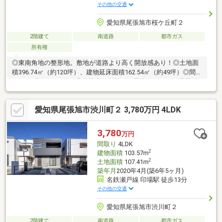
その他の交通
愛知県尾張旭市桜ケ丘町２
2階建て
南道路
都市ガス
所有権
◎東南角地の整形地。敷地が道路より高く開放感あり！◎土地面
積396.74㎡（約120坪）、建物延床面積162.54㎡（約49坪）◎間取
りタイプ５LDK＋納戸◎敷地内に別棟の平屋建があり、二世帯同
居に最適！◎名鉄瀬戸線「印場」駅まで徒歩１２分◎現地は、大
通りから1本入ったところに立地。閑静な住宅地。◎南側および東
愛知県尾張旭市渋川町２ 3,780万円 4LDK
側道路よりも敷地が約３ｍ程度高くなっているため、陽当たりや
眺望が良好で、開放感もあります。また道路からの目線が気にな
りません。◎前面道路は車の交通量が少ないのが特徴です。◎ビ
3,780
万円
ルトイン車庫。駐輪場や物置としてもご利用可能。
間取り
4LDK
2
建物面積
103.57m
2
土地面積
107.41m
築年月
2020年4月(築6年5ヶ月)
名鉄瀬戸線 印場駅 徒歩13分
その他の交通
愛知県尾張旭市渋川町２
2階建て
南道路
都市ガス