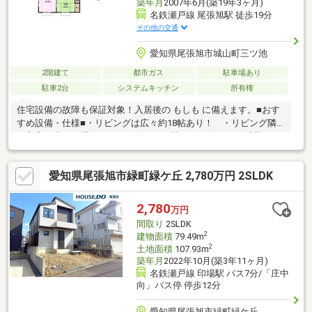
築年月
2007年6月(築19年3ヶ月)
名鉄瀬戸線 尾張旭駅 徒歩19分
その他の交通
愛知県尾張旭市城山町三ツ池
2階建て
都市ガス
駐車場あり
駐車2台
システムキッチン
所有権
住宅設備の故障も保証対象！入居後の もしも に備えます。■おす
すめ設備・仕様■・リビングは広々約18帖あり！ ・リビング隣
の和室は憩いの場としても、引き戸を開けてリビングの延長とし
ても使えます。 ・使い勝手のよい全居室6帖以上 ・コタツも扇
風機も楽々収納できる納戸つき ・一坪サイズの浴室 ・対面式
愛知県尾張旭市緑町緑ケ丘 2,780万円 2SLDK
キッチン ・床下収納 ■アクセス■・名鉄瀬戸線『尾張旭』駅 徒
歩19分・名鉄瀬戸線『旭前』駅 徒歩26分■駐車スペース■・来客
時にも便利な駐車2台可能（車種による） ●平日のご案内も可能
2,780
万円
です。まずはお気軽にお問合せ下さいませ。
間取り
2SLDK
2
建物面積
79.49m
2
土地面積
107.93m
築年月
2022年10月(築3年11ヶ月)
名鉄瀬戸線 印場駅 バス7分/「庄中
向」バス停 停歩12分
愛知県尾張旭市緑町緑ケ丘