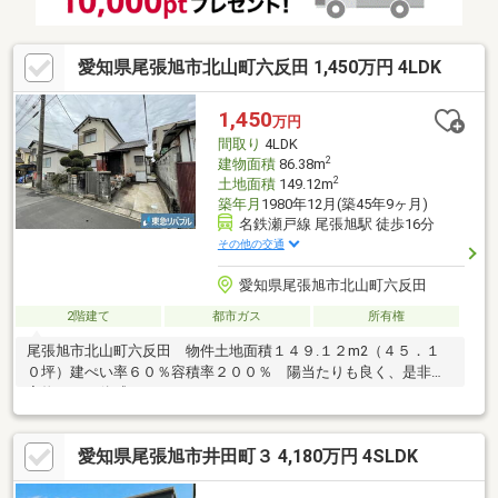
愛知県尾張旭市北山町六反田 1,450万円 4LDK
1,450
万円
間取り
4LDK
2
建物面積
86.38m
2
土地面積
149.12m
築年月
1980年12月(築45年9ヶ月)
名鉄瀬戸線 尾張旭駅 徒歩16分
その他の交通
愛知県尾張旭市北山町六反田
2階建て
都市ガス
所有権
尾張旭市北山町六反田 物件土地面積１４９.１２m2（４５．１
０坪）建ぺい率６０％容積率２００％ 陽当たりも良く、是非、
実物にてご体感ください！！
愛知県尾張旭市井田町３ 4,180万円 4SLDK