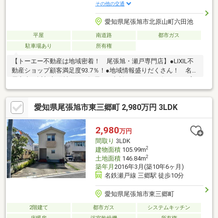
その他の交通
愛知県尾張旭市北原山町六田池
平屋
南道路
都市ガス
駐車場あり
所有権
【トーエー不動産は地域密着！ 尾張旭・瀬戸専門店】●LIXIL不
動産ショップ顧客満足度93.7％！●地域情報盛りだくさん！ 名古
屋市内や近郊市町村からの転居のご相談もOK●キッズスペース完
備！●営業全員が宅地建物取引士！●ホームページには常時300件
以上の情報！●住宅ローン承認実績多数！ 資金計画もお任せく
愛知県尾張旭市東三郷町 2,980万円 3LDK
ださい●リフォーム、リノベーション、オプション工事もまとめ
てサポート！●物件のマイナスポイントもちゃんとご説明！ ハ
ザード情報もチェック！
2,980
万円
間取り
3LDK
2
建物面積
105.99m
2
土地面積
146.84m
築年月
2016年3月(築10年6ヶ月)
名鉄瀬戸線 三郷駅 徒歩10分
愛知県尾張旭市東三郷町
2階建て
都市ガス
システムキッチン