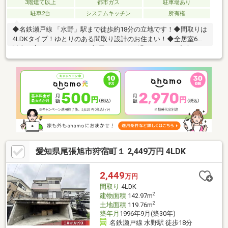
3階建て以上
都市ガス
駐車場あり
駐車2台
システムキッチン
所有権
◆名鉄瀬戸線 「水野」駅まで徒歩約18分の立地です！◆間取りは
4LDKタイプ！ゆとりのある間取り設計のお住まい！◆全居室6帖
以上の広さがあり、どのお部屋もゆったり過ごせます！◆大きな
家具配置もしやすい、広々約16帖のLDK！◆カウンター付き対面
キッチンを採用！家族との会話が弾む開放的な空間です！◆キッ
チンに床下収納を設置、ストックに便利◆全室2面採光以上で、
明るく風通し良好です！◆1階・2階に和室付き！客間や寝室、く
つろぎスペースとして幅広く活用できます！◆全居室収納付き
で、生活空間を有効に使える間取りです◆駐車スペース2台分ご
ざいます！来客時にも心強いですね！
愛知県尾張旭市狩宿町１ 2,449万円 4LDK
2,449
万円
間取り
4LDK
2
建物面積
142.97m
2
土地面積
119.76m
築年月
1996年9月(築30年)
名鉄瀬戸線 水野駅 徒歩18分