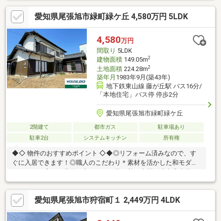
愛知県尾張旭市緑町緑ケ丘 4,580万円 5LDK
4,580
万円
間取り
5LDK
2
建物面積
149.05m
2
土地面積
224.28m
築年月
1983年9月(築43年)
地下鉄東山線 藤が丘駅 バス16分/
「本地住宅」バス停 停歩2分
愛知県尾張旭市緑町緑ケ丘
2階建て
都市ガス
駐車場あり
駐車2台
システムキッチン
所有権
◆◇ 物件のおすすめポイント ◇◆◎リフォーム済みなので、す
ぐに入居できます！◎職人のこだわり＊素材を活かした和モダン
リフォーム◎どの世代の方もほっと落ち着く空間を演出◎小学
校・保育園幼稚園なども近くて子育て環境良好◎藤ヶ丘駅まで直
行の始発バス停「本地住宅」まで徒歩２分！栄・名駅までの通勤
愛知県尾張旭市狩宿町１ 2,449万円 4LDK
もらくちん♪◎お財布に優しいスーパーも近くに複数ございます◎
閑静な住宅街、日当たり良好【月々の支払例】住宅ローン：月額
101318円/月々10万円台～の生活！※諸条件等は下部支払い例に記