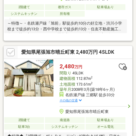
2階建て
都市ガス
駐車場あり
システムキッチン
所有権
～特徴～・名鉄瀬戸線「旭前」駅徒歩約10分の好立地・渋川小学
校まで徒歩約13分・西中学校まで徒歩約13分・住友不動産施工・
約20.0帖の広々としたLDK・機能美とデザイン性を両立。毎日の
料理が楽しくなる、上質なキッチン・陽光あふれる開放的なリビ
ング。家族が集まる、温かな憩いの空間・静かで落ち着いた街並
愛知県尾張旭市晴丘町東 2,480万円 4SLDK
み。邸宅へと続く、洗練された景観・周辺には落ち着いた住宅が
立ち並び、安心感があります
2,480
万円
間取り
4SLDK
2
建物面積
112.87m
2
土地面積
173.61m
築年月
2008年3月(築18年6ヶ月)
名鉄瀬戸線 三郷駅 徒歩33分
その他の交通
愛知県尾張旭市晴丘町東
2階建て
南道路
駐車場あり
駐車3台
システムキッチン
オール電化