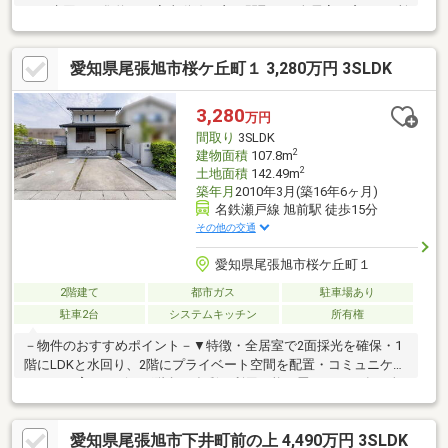
り・水回りが集約した家事動線の良い間取り・全居室に窓が2か所
以上あり、日当たり、風通し良好◎・急な雨の日も安心なインナ
ーバルコニー・お車2台並列で駐車可能▼立地のポイント▼・幹線
愛知県尾張旭市桜ケ丘町１ 3,280万円 3SLDK
道路が近く、買物やお出かけに便利な立地・近隣にショッピング
施設あり◎・名鉄瀬戸線「尾張旭」駅徒歩14分・周辺は一戸建て
中心の住宅街
3,280
万円
間取り
3SLDK
2
建物面積
107.8m
2
土地面積
142.49m
築年月
2010年3月(築16年6ヶ月)
名鉄瀬戸線 旭前駅 徒歩15分
その他の交通
愛知県尾張旭市桜ケ丘町１
2階建て
都市ガス
駐車場あり
駐車2台
システムキッチン
所有権
－物件のおすすめポイント－▼特徴・全居室で2面採光を確保・1
階にLDKと水回り、2階にプライベート空間を配置・コミュニケー
ションを育むリビング階段・多彩に利用可能な畳コーナー有・全
居室・洗面室に収納スペース付・収納などに重宝する約2.0帖納戸
を設置・洋室2室に面する南向きバルコニー・駐車スペース2台分
愛知県尾張旭市下井町前の上 4,490万円 3SLDK
有(車種による)▼設備・1日の疲れを癒すUBは1616サイズ・各階