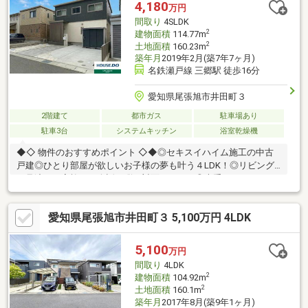
4,180
万円
間取り
4SLDK
2
建物面積
114.77m
2
土地面積
160.23m
築年月
2019年2月(築7年7ヶ月)
名鉄瀬戸線 三郷駅 徒歩16分
愛知県尾張旭市井田町３
2階建て
都市ガス
駐車場あり
駐車3台
システムキッチン
浴室乾燥機
◆◇ 物件のおすすめポイント ◇◆◎セキスイハイム施工の中古
戸建◎ひとり部屋が欲しいお子様の夢も叶う４LDK！◎リビング
を見渡せる家族との会話が弾む対面キッチン◎大手メーカーなら
ではの充実の設備♪◎小中学校・保育園幼稚園なども近くて子育て
環境良好◎お財布に優しいスーパーも近くに複数ございます
愛知県尾張旭市井田町３ 5,100万円 4LDK
【月々の支払例】住宅ローン：月額92469円/月々9万円台～の生
活！※諸条件等は下部支払い例に記載様々な返済プランがご相談
可能です！
5,100
万円
間取り
4LDK
2
建物面積
104.92m
2
土地面積
160.1m
築年月
2017年8月(築9年1ヶ月)