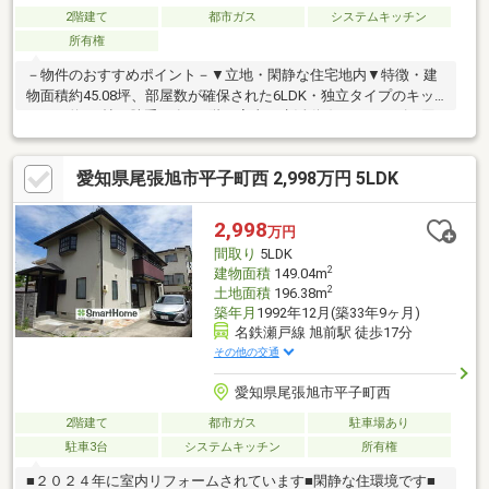
2階建て
都市ガス
システムキッチン
所有権
－物件のおすすめポイント－▼立地・閑静な住宅地内▼特徴・建
物面積約45.08坪、部屋数が確保された6LDK・独立タイプのキッ
チンは約5.4帖、勝手口有・1階は家事・生活動線がスムーズな回
遊式の間取り・広縁・床の間付の趣ある和室、隣接和室と一体利
用も可能・主寝室は約10.0帖、大型ベッドも置きやすい広さ・駐
愛知県尾張旭市平子町西 2,998万円 5LDK
車スペース2台分有(車種による／カーポート有)▼周辺環境・フィ
ール三郷店 徒歩10分(約780m)※容積率は前面道路幅員により
160％に制限されます■ ご希望の住まい探しをお手伝いします
2,998
万円
━━━━━・・・物件の詳細・ご相談はお気軽にお問い合わせく
間取り
5LDK
ださい。
2
建物面積
149.04m
2
土地面積
196.38m
築年月
1992年12月(築33年9ヶ月)
名鉄瀬戸線 旭前駅 徒歩17分
その他の交通
愛知県尾張旭市平子町西
2階建て
都市ガス
駐車場あり
駐車3台
システムキッチン
所有権
■２０２４年に室内リフォームされています■閑静な住環境です■