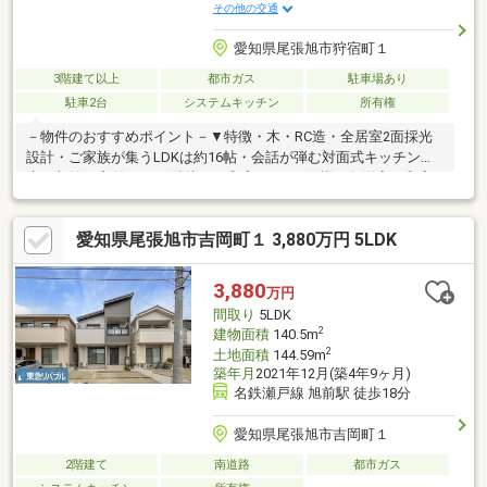
その他の交通
愛知県尾張旭市狩宿町１
3階建て以上
都市ガス
駐車場あり
駐車2台
システムキッチン
所有権
－物件のおすすめポイント－▼特徴・木・RC造・全居室2面採光
設計・ご家族が集うLDKは約16帖・会話が弾む対面式キッチン、
床下収納・窓付・LDに隣接する和室は2WAY仕様・各洋室・和室
に収納を確保・ビルトインガレージ2台分有(車種による)・即引渡
し可能(残金精算後)▼2026年6月内外装リフォーム済【交換】キッ
愛知県尾張旭市吉岡町１ 3,880万円 5LDK
チン、お風呂、トイレ、洗面台 等【張替】クロス、CF 等【その
他】フロアタイル張り、外壁・屋根塗装、白蟻点検 他※建築基準
法第22条指定区域■ ご希望の住まい探しをお手伝いします
3,880
万円
━━━━━・・・物件の詳細・ご相談はお気軽にお問い合わせく
間取り
5LDK
ださい。
2
建物面積
140.5m
2
土地面積
144.59m
築年月
2021年12月(築4年9ヶ月)
名鉄瀬戸線 旭前駅 徒歩18分
愛知県尾張旭市吉岡町１
2階建て
南道路
都市ガス