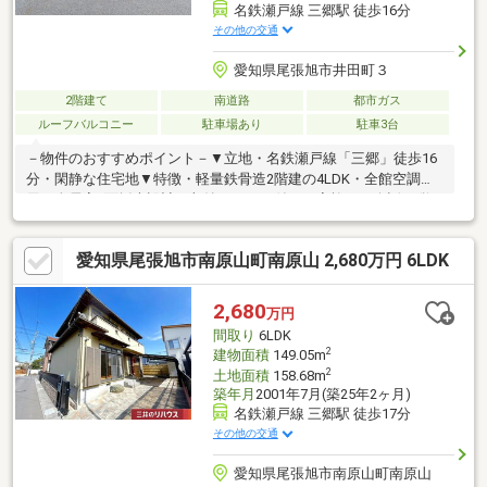
名鉄瀬戸線 三郷駅 徒歩16分
その他の交通
愛知県尾張旭市井田町３
2階建て
南道路
都市ガス
ルーフバルコニー
駐車場あり
駐車3台
－物件のおすすめポイント－▼立地・名鉄瀬戸線「三郷」徒歩16
分・閑静な住宅地▼特徴・軽量鉄骨造2階建の4LDK・全館空調採
用・全居室2面採光設計・収納スペース付・ご家族との会話が弾む
対面式キッチン・小屋裏収納やWICがある間取り・LDに隣接の和
室は多用途に活用可能・駐車3台可能(うち1台分はカーポート／車
愛知県尾張旭市南原山町南原山 2,680万円 6LDK
種による)▼設備・太陽光発電システム(2.62kW)▼周辺環境・バロ
ー瀬戸西店 徒歩9分(約670m)・八反田公園 徒歩7分(約500m)■ ご
希望の住まい探しをお手伝いします ━━━━━・・・物件の詳
2,680
万円
細・ご相談はお気軽にお問い合わせください。
間取り
6LDK
2
建物面積
149.05m
2
土地面積
158.68m
築年月
2001年7月(築25年2ヶ月)
名鉄瀬戸線 三郷駅 徒歩17分
その他の交通
愛知県尾張旭市南原山町南原山