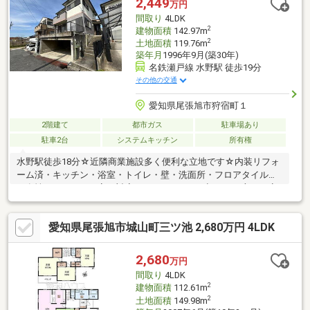
2,449
万円
載様々な返済プランがご相談可能です！
間取り
4LDK
2
建物面積
142.97m
2
土地面積
119.76m
築年月
1996年9月(築30年)
名鉄瀬戸線 水野駅 徒歩19分
その他の交通
愛知県尾張旭市狩宿町１
2階建て
都市ガス
駐車場あり
駐車2台
システムキッチン
所有権
水野駅徒歩18分☆近隣商業施設多く便利な立地です☆内装リフォ
ーム済・キッチン・浴室・トイレ・壁・洗面所・フロアタイル貼
り女性スタッフが丁寧に対応いたしますので、初めての方でも安
心してご相談いただけます。人気の価格帯のため動きが早く、実
際にご見学いただくことで具体的なイメージがしやすい物件で
愛知県尾張旭市城山町三ツ池 2,680万円 4LDK
す。住宅ローンに不安のある方や、他社で難しいと言われた方も
ぜひ一度ご相談ください。頭金0円や無理のないお支払いプランも
ご提案可能です。今週のご見学も可能ですので、お気軽にお問い
2,680
万円
合わせください。
間取り
4LDK
2
建物面積
112.61m
2
土地面積
149.98m