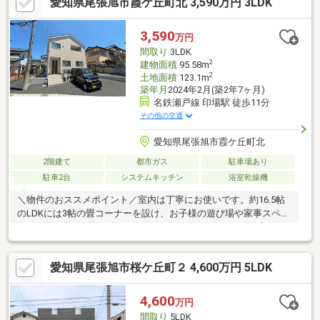
愛知県尾張旭市霞ケ丘町北 3,590万円 3LDK
量鉄骨造を採用しています。・外壁塗装（約６年前に施工）・南
側道路と西側道路の角地です。・４台分のカースペース有り。・
駐車場の東側には電動ゲート（リモコン付）が設置・太陽光パネ
3,590
万円
ル設置（2024年中の売電収入実績は約45万円）■換地処分の公告
間取り
3LDK
後に区画整理組合からの清算金の徴収有り
2
建物面積
95.58m
2
土地面積
123.1m
築年月
2024年2月(築2年7ヶ月)
名鉄瀬戸線 印場駅 徒歩11分
その他の交通
愛知県尾張旭市霞ケ丘町北
2階建て
都市ガス
駐車場あり
駐車2台
システムキッチン
浴室乾燥機
＼物件のおススメポイント／室内は丁寧にお使いです。約16.5帖
のLDKには3帖の畳コーナーを設け、お子様の遊び場や家事スペー
スなど多目的に活用可能。ウォークインクローゼットなど収納も
豊富で、住空間をすっきり保てます。約2帖分のカウンター付き納
戸もあります。名鉄瀬戸線「印場」駅徒歩圏にありながら、周辺
愛知県尾張旭市桜ケ丘町２ 4,600万円 5LDK
は落ち着いた住宅街が広がる住環境です。前面道路は生活道路で
車もほとんど通らないためお子様が小さいご家庭でも安心な立
地。＼周辺施設／白鳳小学校 徒歩13分ピアゴ印場店 徒歩19分
4,600
万円
小幡緑地 徒歩4分＼定休日無し、ご見学されたいお日にちをお気
間取り
5LDK