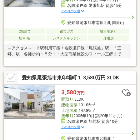
名鉄瀬戸線 尾張旭駅 徒歩15分
その他の交通
愛知県尾張旭市南原山町南原山
2階建て
都市ガス
駐車場あり
駐車3台
システムキッチン
床暖房
～アクセス～・２駅利用可能！名鉄瀬戸線「尾張旭」駅、「三
郷」駅 各徒歩約１５分！・大型商業施設のフィール三郷まで約
８００ｍ、コンビニにも近く、徒歩圏内には商業施設も充実して
います！旭小学校/東中学校エリア～おすすめポイント～・ツーバ
イフォ－工法で地震や火災にも強く安心！・広々ＬＤＫ約１８
愛知県尾張旭市東印場町１ 3,580万円 3LDK
帖！主寝室も１０帖！隣接するウォークインクローゼットは２Ｗ
ＡＹで便利！・太陽光発電システム設置済みで毎月の光熱費も節
約！！・食器洗浄乾燥機・ＬＤ床暖房・温水洗浄便座・浴室暖房
3,580
万円
乾燥機など生活を彩る設備仕様が整います！☆リフォームのご相
間取り
3LDK
談も承りますのでお気軽にお問い合わせください♪
2
建物面積
101.85m
2
土地面積
147.89m
築年月
2005年10月(築20年11ヶ月)
名鉄瀬戸線 旭前駅 徒歩10分
その他の交通
愛知県尾張旭市東印場町１