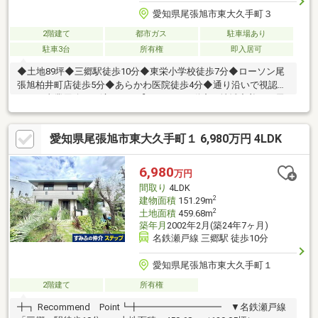
愛知県尾張旭市東大久手町３
2階建て
都市ガス
駐車場あり
駐車3台
所有権
即入居可
◆土地89坪◆三郷駅徒歩10分◆東栄小学校徒歩7分◆ローソン尾
張旭柏井町店徒歩5分◆あらかわ医院徒歩4分◆通り沿いで視認性
がよく事業用途にも適します【トーエー不動産は地域密着！ 尾
張旭・瀬戸専門店】●LIXIL不動産ショップ顧客満足度93.7％！●地
域情報盛りだくさん！ 名古屋市内や近郊市町村からの転居のご
愛知県尾張旭市東大久手町１ 6,980万円 4LDK
相談もOK●キッズスペース完備！●営業全員が宅地建物取引士！●
ホームページには常時300件以上の情報！●住宅ローン承認実績多
数！ 資金計画もお任せください●物件のマイナスポイントもち
6,980
万円
ゃんとご説明！ ハザード情報もチェック！
間取り
4LDK
2
建物面積
151.29m
2
土地面積
459.68m
築年月
2002年2月(築24年7ヶ月)
名鉄瀬戸線 三郷駅 徒歩10分
愛知県尾張旭市東大久手町１
2階建て
所有権
╋┓ Recommend Point┗╋━━━━━━━━━ ▼名鉄瀬戸線