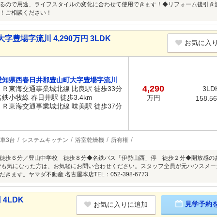
るので用途、ライフスタイルの変化に合わせて使用できます！◆リフォーム後引き
！ご相談ください！
豊場字流川 4,290万円 3LDK
お気に入
愛知県西春日井郡豊山町大字豊場字流川
4,290
ＪＲ東海交通事業城北線 比良駅 徒歩33分
3LD
名鉄小牧線 春日井駅 徒歩3.4km
万円
158.5
ＪＲ東海交通事業城北線 味美駅 徒歩37分
車3台
システムキッチン
浴室乾燥機
所有権
徒歩６分／豊山中学校 徒歩８分◆名鉄バス「伊勢山西」停 徒歩２分◆開放感のあ
でも気になった方は、お気軽にお問い合わせください。スタッフ全員が元ハウスメ
きます。ヤマダ不動産 名古屋本店TEL：052-398-6773
4LDK
見学予約
お気に入りに追加