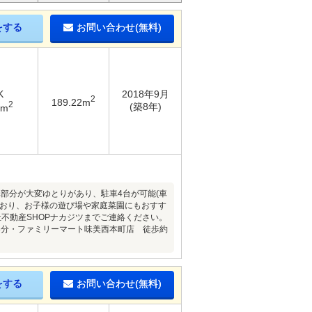
をする
お問い合わせ(無料)
K
2018年9月
2
189.22m
2
(築8年)
9m
車部分が大変ゆとりがあり、駐車4台が可能(車
ており、お子様の遊び場や家庭菜園にもおすす
不動産SHOPナカジツまでご連絡ください。
3分・ファミリーマート味美西本町店 徒歩約
をする
お問い合わせ(無料)