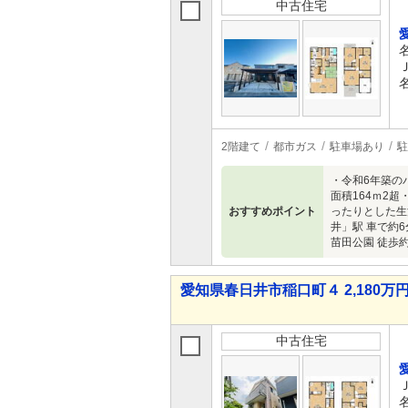
中古住宅
2階建て
都市ガス
駐車場あり
駐
・令和6年築の
面積164ｍ2
おすすめポイント
ったりとした生
井」駅 車で約
苗田公園 徒歩約
愛知県春日井市稲口町４ 2,180万円 
中古住宅