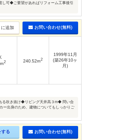
渡し可◆ご要望があればリフォーム工事後引
お問い合わせ(無料)
りに追加
1999年11月
K
2
(築26年10ヶ
240.52m
2
6m
月)
る吹き抜け◆リビング天井高３m◆ 問い合
ーカー出身のため、建物についてもしっかりご
をする
お問い合わせ(無料)