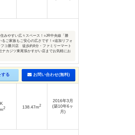
！住みやすい広々スペース！○JR中央線「勝
いるご家族もご安心の広さです！○追加リフォ
ナフコ勝川店 徒歩約8分・ファミリーマート
弊社ナカジツ東尾張かすがい店までお気軽にお
をする
お問い合わせ(無料)
2016年3月
DK
2
(築10年6ヶ
138.47m
2
7m
月)