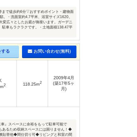
停まで徒歩約6分▽おすすめポイント・建物面
。・洗面室約4.7平米、浴室サイズ1620、
に大変広々としたお庭が御座います。ガーデニ
車もラクラクです。・土地面積138.47平
をする
お問い合わせ(無料)
2009年4月
K
2
(築17年5ヶ
118.25m
2
2m
月)
台駐車』スペースに余裕をもって駐車可能で
もあるため収納スペースには困りません！◆
、襖貼替他◆間仕切り可◆リビングと和室の間