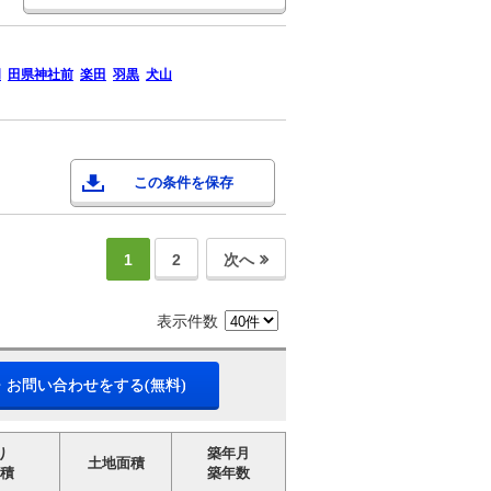
岡
田県神社前
楽田
羽黒
犬山
この条件を保存
1
2
次へ
表示件数
・お問い合わせをする(無料)
り
築年月
土地面積
積
築年数