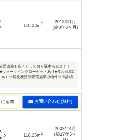
K
2018年1月
2
110.23m
2
(築8年8ヶ月)
■前面道路も広々としており駐車も安全！！
）■ウォークインクローゼットあり■各お部屋に
ートル）☆建物状況調査実施済み物件☆※詳細
お問い合わせ(無料)
りに追加
2009年4月
K
2
(築17年5ヶ
118.25m
2
2m
月)