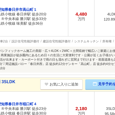
愛知県春日井市高山町１
4,480
名鉄小牧線 春日井駅 徒歩20分
4LD
ＪＲ中央本線 勝川駅 徒歩33分
万円
120.8
名鉄小牧線 味美駅 徒歩36分
車2台
設計住宅性能評価付
建設住宅性能評価付
システムキッチン
所有権
パシフィックホーム施工の美邸・広々4LDK＋2WIC＋土間収納で幅広いご家庭にお
超・商業施設が徒歩圏内にあるため日々の生活に大変便利です・公園が近くお子様が
活が出来ます・カーポート付きで雨の日も濡れずに玄関まで行けます・前面道路も
6分▽周辺施設バロー「春日井西」店 徒歩約12分ゲンキー「高山町」店 徒歩約4分セ
3分
3SLDK
見学予約
お気に入りに追加
愛知県春日井市稲口町４
2,180
ＪＲ中央本線 勝川駅 徒歩23分
3SL
名鉄小牧線 春日井駅 徒歩30分
万円
95.58