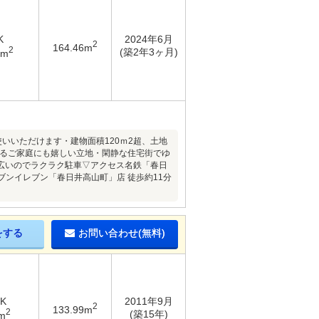
K
2024年6月
2
164.46m
2
(築2年3ヶ月)
9m
使いいただけます・建物面積120ｍ2超、土地
いるご家庭にも嬉しい立地・閑静な住宅街でゆ
広いのでラクラク駐車▽アクセス名鉄「春日
ブンイレブン「春日井高山町」店 徒歩約11分
をする
お問い合わせ(無料)
DK
2011年9月
2
133.99m
2
(築15年)
m