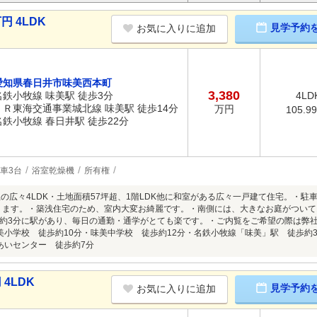
円 4LDK
見学予約
お気に入りに追加
愛知県春日井市味美西本町
3,380
名鉄小牧線 味美駅 徒歩3分
4LD
ＪＲ東海交通事業城北線 味美駅 徒歩14分
万円
105.9
名鉄小牧線 春日井駅 徒歩22分
車3台
浴室乾燥機
所有権
上の広々4LDK・土地面積57坪超、1階LDK他に和室がある広々一戸建て住宅。・駐
ります。・築浅住宅のため、室内大変お綺麗です。・南側には、大きなお庭がつい
約3分に駅があり、毎日の通勤・通学がとても楽です。・ご内覧をご希望の際は弊社
美小学校 徒歩約10分・味美中学校 徒歩約12分・名鉄小牧線「味美」駅 徒歩約
あいセンター 徒歩約7分
4LDK
見学予約
お気に入りに追加