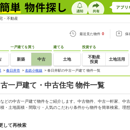
住宅・不動産
0
最近見た物件
保
一戸建てを買う
建てる
投資する
不動産
古
新築
中古
土地
土地活用
投資
県
>
春日井市
>
名鉄小牧線
>
春日井駅の中古一戸建て 物件一覧
中古一戸建て・中古住宅 物件一覧
軒家などの中古一戸建て物件をご紹介します。中古物件、中古一軒家、中
面積・土地面積・間取り・人気のこだわり条件から物件を簡単検索。理想
更して再検索