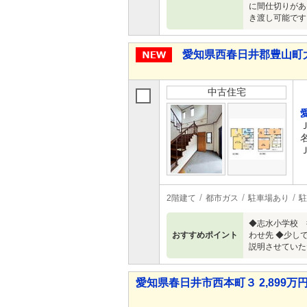
に間仕切りがあ
き渡し可能です
愛知県西春日井郡豊山町大字
中古住宅
2階建て
都市ガス
駐車場あり
駐
◆志水小学校 
おすすめポイント
わせ先 ◆少し
説明させていただ
愛知県春日井市西本町３ 2,899万円 