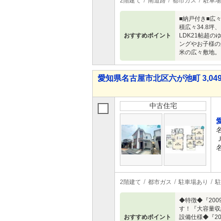
2階建て
南道路
都市ガス
駐車場
■納戸付き■広
積広々34.8
おすすめポイント
LDK21帖超
ングやお子様の
米の広々敷地。
愛知県名古屋市北区六が池町 3,049
中古住宅
2階建て
都市ガス
駐車場あり
駐
◆特徴◆『20
す！『大容量収
おすすめポイント
設備仕様◆『2