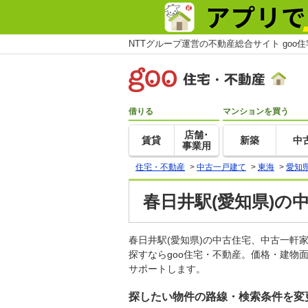
NTTグループ運営の不動産総合サイト goo
借りる
マンションを買う
店舗･
賃貸
新築
中
事業用
住宅・不動産
>
中古一戸建て
>
東海
>
愛知
春日井駅(愛知県)の
春日井駅(愛知県)の中古住宅、中古一
探すならgoo住宅・不動産。価格・建物
サポートします。
探したい物件の路線・検索条件を変