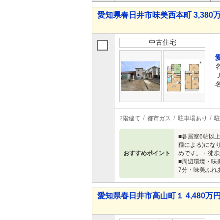
愛知県春日井市味美西本町 3,380万
中古住宅
2階建て
都市ガス
駐車場あり
駐
■各居室6帖以
種による)にな
おすすめポイント
めです。・徒歩
■周辺環境・味
7分・味美ふれ
愛知県春日井市高山町１ 4,480万円 