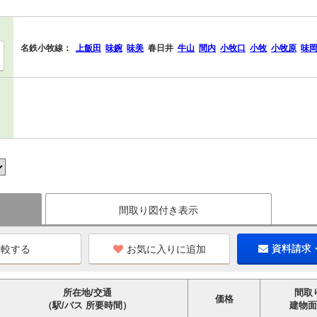
名鉄小牧線：
上飯田
味鋺
味美
春日井
牛山
間内
小牧口
小牧
小牧原
味
間取り図付き表示
お気に入りに追加
資料請求
所在地/交通
間取
価格
（駅/バス 所要時間）
建物面