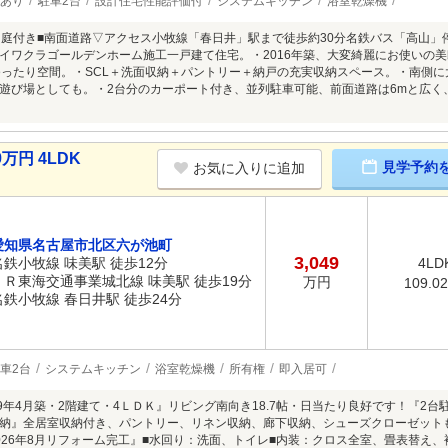
あり
駐車2台
設計住宅性能評価付
システムキッチン
浴室乾燥機
々庭付き■南面道路▽アクセス小牧線「春日井」駅まで徒歩約30分名鉄バス「高山」
坪、イワクラゴールデンホーム施工一戸建て住宅。・2016年築、大変綺麗にお使いの美邸
のゆったり空間。・SCL＋洗面収納＋パントリー＋納戸の充実収納スペース。・南側
遊び場としても。・2台分のカーポート付き、並列駐車可能、前面道路は6mと広く、駐
万円 4LDK
見学予約
お気に入りに追加
愛知県名古屋市北区六が池町
3,049
名鉄小牧線 味美駅 徒歩12分
4LD
ＪＲ東海交通事業城北線 味美駅 徒歩19分
万円
109.0
名鉄小牧線 春日井駅 徒歩24分
車2台
システムキッチン
浴室乾燥機
所有権
即入居可
09年4月築・2階建て・4ＬＤＫ』リビング南向き18.7帖・日当たり良好です！『2
納』全居室収納付き、パントリー、リネン収納、廊下収納、シューズクローゼット
026年8月リフォーム完工』■水回り：洗面、トイレ■内装：クロス全室、畳表替え