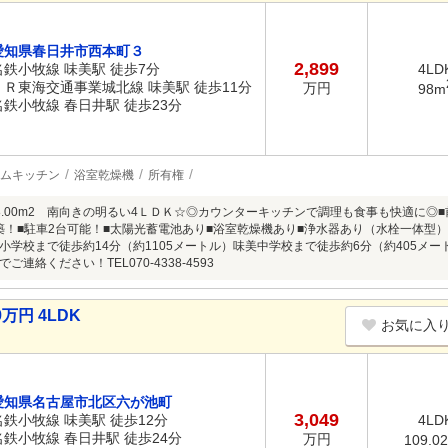
愛知県春日井市西本町３
2,899
名鉄小牧線 味美駅 徒歩7分
4LD
ＪＲ東海交通事業城北線 味美駅 徒歩11分
万円
98m
名鉄小牧線 春日井駅 徒歩23分
ムキッチン
浴室乾燥機
所有権
8.00m2 南向きの明るい4ＬＤＫ☆◎カウンターキッチンで調理も食事も快適に◎
月建築！■駐車2台可能！■太陽光蓄電池あり■浴室乾燥機あり■浄水器あり（水栓一体型
小学校まで徒歩約14分（約1105メートル）味美中学校まで徒歩約6分（約405メ
連絡ください！TEL070-4338-4593
万円 4LDK
お気に入
愛知県名古屋市北区六が池町
3,049
名鉄小牧線 味美駅 徒歩12分
4LD
名鉄小牧線 春日井駅 徒歩24分
万円
109.0