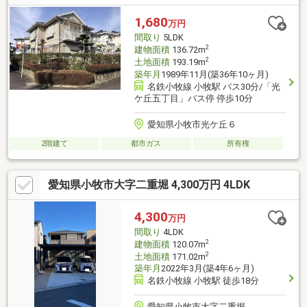
1,680
万円
間取り
5LDK
2
建物面積
136.72m
2
土地面積
193.19m
築年月
1989年11月(築36年10ヶ月)
名鉄小牧線 小牧駅 バス30分/「光
ケ丘五丁目」バス停 停歩10分
愛知県小牧市光ケ丘６
2階建て
都市ガス
所有権
愛知県小牧市大字二重堀 4,300万円 4LDK
4,300
万円
間取り
4LDK
2
建物面積
120.07m
2
土地面積
171.02m
築年月
2022年3月(築4年6ヶ月)
名鉄小牧線 小牧駅 徒歩18分
愛知県小牧市大字二重堀