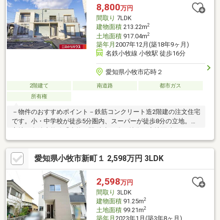
分(約390m)■ ご希望の住まい探しをお手伝いします
8,800
万円
━━━━━・・・物件の詳細・ご相談はお気軽にお問い合わせく
間取り
7LDK
ださい。
2
建物面積
213.22m
2
土地面積
917.04m
築年月
2007年12月(築18年9ヶ月)
名鉄小牧線 小牧駅 徒歩16分
愛知県小牧市応時２
2階建て
南道路
都市ガス
所有権
－物件のおすすめポイント－鉄筋コンクリート造2階建の注文住宅
です。小・中学校が徒歩5分圏内、スーパーが徒歩8分の立地。▼
立地・名鉄小牧線「小牧」駅 徒歩16分▼特徴・土地面積917.04平
米(約277.4坪) ※セットバック約24.75平米を含む・南側接道の敷
地、間口は約27.5mの広さ・現況空家、詳細はお問合せください
愛知県小牧市新町１ 2,598万円 3LDK
▼周辺環境・米野小学校 徒歩2分(約160m)・応時中学校 徒歩5分
(約400m)・イオン小牧店 徒歩8分約600m・セブンイレブン小牧応
時2丁目店 徒歩2分(約130m)※容積率は前面道路幅員により160％
2,598
万円
に制限されます
間取り
3LDK
2
建物面積
91.25m
2
土地面積
99.21m
築年月
2023年1月(築3年8ヶ月)