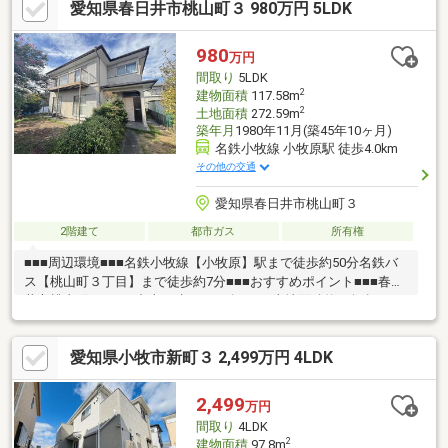
愛知県春日井市桃山町３ 980万円 5LDK
部リフォーム済み・キッチン・クロス（全室）・下駄箱・フロー
リング（1階）■周辺環境・村中小学校 徒歩約10分・岩崎中学
校 徒歩約18分・小牧市コミュニティ「入鹿出新田東」停 徒歩
980
万円
約3分ご来店・ご案内可能でございます！ご希望のお日にちをお気
間取り
5LDK
軽にご連絡下さいませ♪
2
建物面積
117.58m
2
土地面積
272.59m
築年月
1980年11月(築45年10ヶ月)
名鉄小牧線 小牧原駅 徒歩4.0km
その他の交通
愛知県春日井市桃山町３
2階建て
都市ガス
所有権
■■■周辺環境■■■名鉄小牧線【小牧原】駅まで徒歩約50分名鉄バ
ス【桃山町３丁目】まで徒歩約7分■■■おすすめポイント■■■春日
井市桃山町3丁目の中古戸建のご紹介です♪土地面積約80坪超えの
ゆとりある敷地が魅力で、南側にはお庭スペースを確保。日当た
りも良好で明るい室内！開放感のある住環境で、ガーデニングや
愛知県小牧市新町３ 2,499万円 4LDK
お子様の遊び場など多目的に活用いただくことが可能です。広々
とした敷地を活かした住まいづくりが可能で、リノベーションプ
ランのご提案も可能です。ご家族構成やライフスタイルに合わせ
2,499
万円
て理想の空間へと生まれ変わらせることができます。ゆとりある
間取り
4LDK
暮らしを実現したい方におすすめの物件です！！
2
建物面積
97.8m