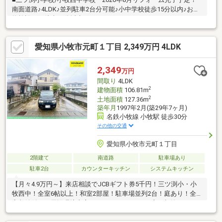
南面道路♪4LDK♪並列駐車2台分可能♪小中学校徒歩15分以内♪お買
物施設へは徒歩10分以内♪
愛知県小牧市元町１丁目 2,349万円 4LDK
2,349
万円
間取り
4LDK
2
建物面積
106.81m
2
土地面積
127.36m
築年月
1997年2月(築29年7ヶ月)
名鉄小牧線 小牧駅 徒歩30分
その他の交通
愛知県小牧市元町１丁目
2階建て
南道路
駐車場あり
駐車2台
カウンターキッチン
システムキッチン
【月々4.9万円～】来店相談でJCBギフト券5千円！三ツ渕小・小
牧西中！全室6帖以上！和室2部屋！駐車場並列2台！庭あり！全
室収納付き！周辺環境充実！2WAYバルコニー！廊下収納！カウン
ターキッチン！