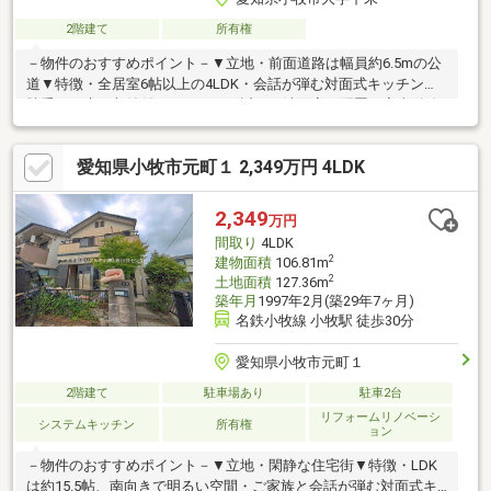
2階建て
所有権
－物件のおすすめポイント－▼立地・前面道路は幅員約6.5mの公
道▼特徴・全居室6帖以上の4LDK・会話が弾む対面式キッチン、
勝手口・床下収納付・キッチンの近くに洗面室を配置、家事動線
に配慮・洗面室・浴室に窓有、自然換気可・リビングに隣接した
和室は、お子様の遊び場等に活用可・2部屋にまたがる幅の南西向
愛知県小牧市元町１ 2,349万円 4LDK
きベランダ・駐車スペース3台分有(車種による)▼周辺環境・デイ
リーヤマザキ小牧上末店 徒歩9分(約650m)・小牧市立陶小学校 徒
歩13分(約1010m)■ ご希望の住まい探しをお手伝いします
2,349
万円
━━━━━・・・物件の詳細・ご相談はお気軽にお問い合わせく
間取り
4LDK
ださい。
2
建物面積
106.81m
2
土地面積
127.36m
築年月
1997年2月(築29年7ヶ月)
名鉄小牧線 小牧駅 徒歩30分
愛知県小牧市元町１
2階建て
駐車場あり
駐車2台
リフォームリノベーシ
システムキッチン
所有権
ョン
－物件のおすすめポイント－▼立地・閑静な住宅街▼特徴・LDK
は約15.5帖、南向きで明るい空間・ご家族と会話が弾む対面式キ