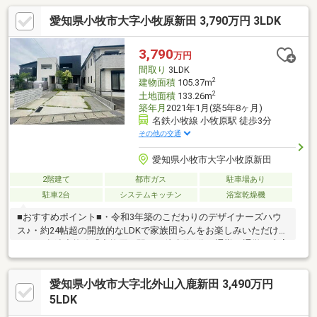
愛知県小牧市大字小牧原新田 3,790万円 3LDK
3,790
万円
間取り
3LDK
2
建物面積
105.37m
2
土地面積
133.26m
築年月
2021年1月(築5年8ヶ月)
名鉄小牧線 小牧原駅 徒歩3分
その他の交通
愛知県小牧市大字小牧原新田
2階建て
都市ガス
駐車場あり
駐車2台
システムキッチン
浴室乾燥機
■おすすめポイント■・令和3年築のこだわりのデザイナーズハウ
ス♪・約24帖超の開放的なLDKで家族団らんをお楽しみいただけま
す！・名鉄小牧線「小牧原」駅まで徒歩約3分！通勤や通学に大変
便利です！・アイランドキッチンでキッチンスペース広々として
います！・リビング階段でご家族とのコミュニケーションがとり
愛知県小牧市大字北外山入鹿新田 3,490万円
やすい間取りです◎・大型WIC、各居室収納完備ですっきりとし
た室内を保つことができます☆・南面道路につき陽当り良好！快
5LDK
適な住環境を実現できます☆・閑静な住宅街で子育て世帯にお勧