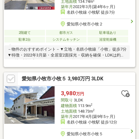
2
土地面積
134.74m
築年月
2022年3月(築4年6ヶ月)
名鉄小牧線 小牧駅 徒歩7分
愛知県小牧市小牧２
2階建て
都市ガス
駐車場あり
駐車2台
システムキッチン
浴室乾燥機
－物件のおすすめポイント－▼立地・名鉄小牧線「小牧」徒歩7分
▼特徴・2022年3月築・全居室2面採光・収納を確保・LDKは約
16.6帖、対面式キッチン採用・多目的に使えるサービススペース
有・リビングから出入り可能なテラス付・南西向きバルコニー▼
設備・食洗機・浴室乾燥機・全窓二重サッシ▼周辺環境・小牧市
愛知県小牧市小牧５ 3,980万円 3LDK
立小牧小学校 徒歩5分(約400m)※テラス部分の画像は、実際のテラ
スに家具・調度品を配置した場合の例であり、家具等は販売価格
には含まれません■ ご希望の住まい探しをお手伝いします
3,980
万円
━━━━━・・・物件の詳細・ご相談はお気軽にお問い合わせく
間取り
3LDK
ださい。
2
建物面積
113.9m
2
土地面積
148.73m
築年月
2017年4月(築9年5ヶ月)
名鉄小牧線 小牧駅 徒歩12分
愛知県小牧市小牧５