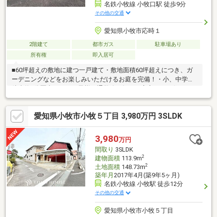
名鉄小牧線 小牧口駅 徒歩9分
その他の交通
愛知県小牧市応時１
2階建て
都市ガス
駐車場あり
所有権
即入居可
■60坪超えの敷地に建つ一戸建て・敷地面積60坪超えにつき、ガ
ーデニングなどをお楽しみいただけるお庭を完備！・小、中学校
徒歩約9分圏内のためお子様の通学路が短く、安心してお住まいい
ただけます◎・各居室6帖以上あり、お部屋を広くお使いいただけ
ます♪■周辺環境・米野小学校 徒歩約9分・応時中学校 徒歩約2
愛知県小牧市小牧５丁目 3,980万円 3SLDK
分・名鉄小牧線「小牧口」駅 徒歩約9分■中古+リノベーション
ナカジツなら不動産のプロと建築のプロがワンストップで対応す
るので住まいに関することなら全て任せることができます！住宅
3,980
万円
ローンのご相談や、ご来店のご予約等いつでも承っております！
間取り
3SLDK
お気軽にお問い合わせくださいませ♪
2
建物面積
113.9m
2
土地面積
148.73m
築年月
2017年4月(築9年5ヶ月)
名鉄小牧線 小牧駅 徒歩12分
その他の交通
愛知県小牧市小牧５丁目