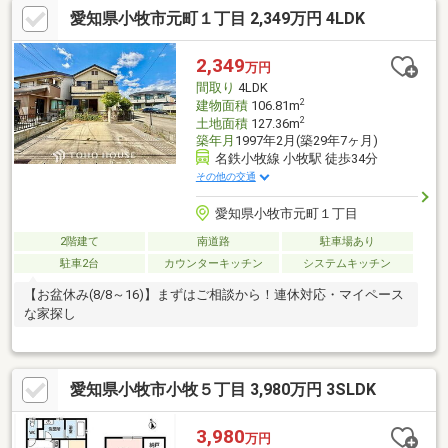
愛知県小牧市元町１丁目 2,349万円 4LDK
2,349
万円
間取り
4LDK
2
建物面積
106.81m
2
土地面積
127.36m
築年月
1997年2月(築29年7ヶ月)
名鉄小牧線 小牧駅 徒歩34分
その他の交通
愛知県小牧市元町１丁目
2階建て
南道路
駐車場あり
駐車2台
カウンターキッチン
システムキッチン
【お盆休み(8/8～16)】まずはご相談から！連休対応・マイペース
な家探し
愛知県小牧市小牧５丁目 3,980万円 3SLDK
3,980
万円