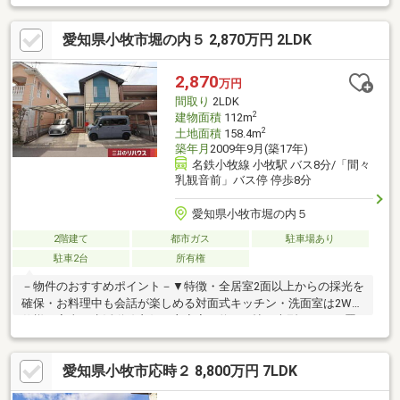
ッズスペースや家事室など多目的に活用可能・各階にトイレ有、
来客時も気兼ねなく利用可能・洋室2室に面する南西向きバルコニ
愛知県小牧市堀の内５ 2,870万円 2LDK
ー・駐車スペース2台分有(車種による)▼周辺環境・ナフコ不二屋
小牧二重堀店 徒歩10分(約750m)・ファミリーマート小牧新町二丁
目店 徒歩3分(約240m)■ ご希望の住まい探しをお手伝いします
2,870
万円
━━━━━・・・物件の詳細・ご相談はお気軽にお問い合わせく
間取り
2LDK
ださい。
2
建物面積
112m
2
土地面積
158.4m
築年月
2009年9月(築17年)
名鉄小牧線 小牧駅 バス8分/「間々
乳観音前」バス停 停歩8分
愛知県小牧市堀の内５
2階建て
都市ガス
駐車場あり
駐車2台
所有権
－物件のおすすめポイント－▼特徴・全居室2面以上からの採光を
確保・お料理中も会話が楽しめる対面式キッチン・洗面室は2WAY
仕様、家事・生活動線良好・主寝室は約12.1帖、大型ベッドも置
きやすい広さ・WICは約4.8帖、主寝室・ホールから出入り可能・
LD含む全居室に収納スペースを配置・駐車場2台分有(車種によ
愛知県小牧市応時２ 8,800万円 7LDK
る)▼周辺環境・マックスバリュ小牧堀の内店 徒歩3分(約170m)・
堀の内公園 徒歩4分(約250m)・ローソン小牧元町三丁目店 徒歩5