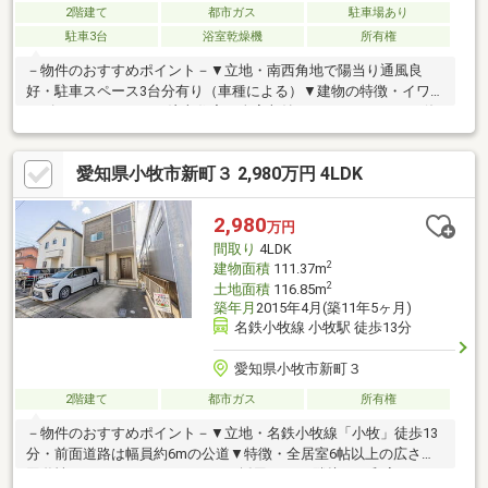
2階建て
都市ガス
駐車場あり
駐車3台
浴室乾燥機
所有権
－物件のおすすめポイント－▼立地・南西角地で陽当り通風良
好・駐車スペース3台分有り（車種による）▼建物の特徴・イワク
ラゴールデンホームの注文住宅・全室収納スペースがあるので使
いやすい▼お部屋の特徴・約8.4帖の洋室にウォークインクローゼ
ット・対面式キッチンで家族の会話が弾む・水回りを一箇所に集
愛知県小牧市新町３ 2,980万円 4LDK
中し家事動線良好・南面バルコニー▼設備・全室収納スペースあ
り利便性高い・玄関横に収納スペースがあり便利▼周辺環境・周
辺環境の詳細はお問い合わせください■ ご希望の住まい探しをお
2,980
万円
手伝いします ━━━━━・・・物件の詳細・ご相談はお気軽にお
間取り
4LDK
問い合わせください。
2
建物面積
111.37m
2
土地面積
116.85m
築年月
2015年4月(築11年5ヶ月)
名鉄小牧線 小牧駅 徒歩13分
愛知県小牧市新町３
2階建て
都市ガス
所有権
－物件のおすすめポイント－▼立地・名鉄小牧線「小牧」徒歩13
分・前面道路は幅員約6mの公道▼特徴・全居室6帖以上の広さ・
回遊性のあるアイランドキッチン採用・LDに隣接する和室は、キ