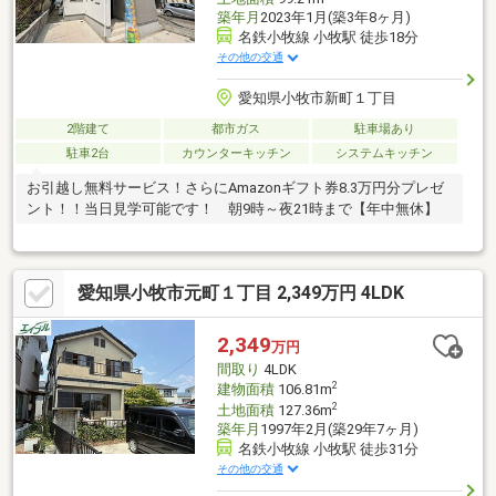
築年月
2023年1月(築3年8ヶ月)
名鉄小牧線 小牧駅 徒歩18分
その他の交通
愛知県小牧市新町１丁目
2階建て
都市ガス
駐車場あり
駐車2台
カウンターキッチン
システムキッチン
お引越し無料サービス！さらにAmazonギフト券8.3万円分プレゼ
ント！！当日見学可能です！ 朝9時～夜21時まで【年中無休】
愛知県小牧市元町１丁目 2,349万円 4LDK
2,349
万円
間取り
4LDK
2
建物面積
106.81m
2
土地面積
127.36m
築年月
1997年2月(築29年7ヶ月)
名鉄小牧線 小牧駅 徒歩31分
その他の交通