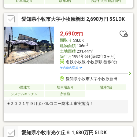
駐車場あり
駐車3台
設計住宅性能評価付
愛知県小牧市大字小牧原新田 2,690万円 5SLDK
2,690
万円
間取り
5SLDK
2
建物面積
136m
2
土地面積
231.44m
築年月
1994年6月(築32年3ヶ月)
名鉄小牧線 小牧原駅 徒歩8分
その他の交通
愛知県小牧市大字小牧原新田
2階建て
駐車場あり
駐車2台
システムキッチン
所有権
※２０２１年９月頃バルコニー防水工事実施済！
愛知県小牧市光ケ丘６ 1,680万円 5LDK