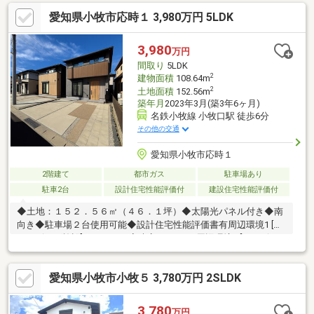
て遊べます。◇ 周辺環境 ◇村中小学校小牧中学校◆ 問い合わせ
愛知県小牧市応時１ 3,980万円 5LDK
先 ◆少しでも気になった方は、お気軽にお問い合わせください。
スタッフ全員が元ハウスメーカー出身のため、建物についてもし
っかりご説明させていただきます。ヤマダ不動産 名古屋本店
3,980
万円
TEL：052-398-6773
間取り
5LDK
2
建物面積
108.64m
2
土地面積
152.56m
築年月
2023年3月(築3年6ヶ月)
名鉄小牧線 小牧口駅 徒歩6分
その他の交通
愛知県小牧市応時１
2階建て
都市ガス
駐車場あり
駐車2台
設計住宅性能評価付
建設住宅性能評価付
◆土地：１５２．５６㎡（４６．１坪）◆太陽光パネル付き◆南
向き◆駐車場２台使用可能◆設計住宅性能評価書有周辺環境1 [シ
ョッピング施設] カネスエ応時店まで704m周辺環境2 [コンビ
ニ] ファミリーマート小牧東新町店まで637m周辺環境3 [中学
校] 小牧市立応時中学校まで88m周辺環境4 [小学校] 小牧市立米
愛知県小牧市小牧５ 3,780万円 2SLDK
野小学校まで792m周辺環境5 [幼稚園、保育園] 小牧市立大山保
育園まで220m周辺環境6 [病院] 小牧市民病院まで1916m周辺環
境7 [郵便局] 小牧郵便局まで1104m周辺環境8 [公園] 城見公園ま
3,780
万円