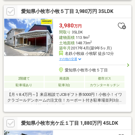
愛知県小牧市小牧５丁目 3,980万円 3SLDK
3,980
万円
間取り
3SLDK
2
建物面積
113.9m
2
土地面積
148.73m
築年月
2017年4月(築9年5ヶ月)
名鉄小牧線 小牧駅 徒歩12分
その他の交通
愛知県小牧市小牧５丁目
2階建て
南道路
都市ガス
駐車場あり
駐車3台
カウンターキッチン
【月々8.4万円～】来店相談でJCBギフト券5000円！小牧小！イワ
クラゴールデンホームの注文住！カーポート付き駐車場並列3台！
WIC！納戸！食洗機！太陽光発電！エネファーム！小牧駅まで徒
歩12分！
愛知県小牧市光ケ丘１丁目 1,880万円 4SLDK