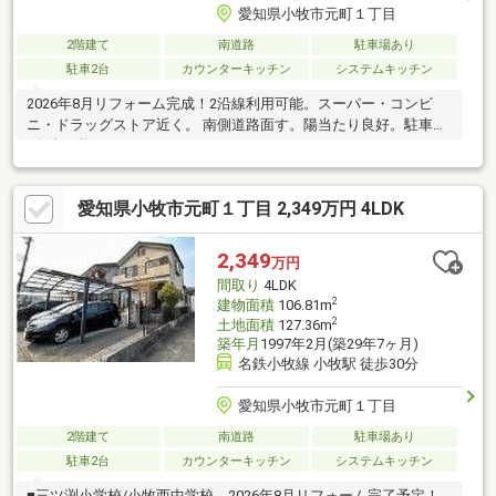
愛知県小牧市元町１丁目
2階建て
南道路
駐車場あり
駐車2台
カウンターキッチン
システムキッチン
2026年8月リフォーム完成！2沿線利用可能。スーパー・コンビ
ニ・ドラッグストア近く。 南側道路面す。陽当たり良好。駐車並
列2台可能。
愛知県小牧市元町１丁目 2,349万円 4LDK
2,349
万円
間取り
4LDK
2
建物面積
106.81m
2
土地面積
127.36m
築年月
1997年2月(築29年7ヶ月)
名鉄小牧線 小牧駅 徒歩30分
愛知県小牧市元町１丁目
2階建て
南道路
駐車場あり
駐車2台
カウンターキッチン
システムキッチン
■三ツ渕小学校/小牧西中学校 2026年8月リフォーム完了予定！