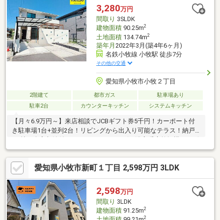
3,280
万円
間取り
3SLDK
2
建物面積
90.25m
2
土地面積
134.74m
築年月
2022年3月(築4年6ヶ月)
名鉄小牧線 小牧駅 徒歩7分
その他の交通
愛知県小牧市小牧２丁目
2階建て
都市ガス
駐車場あり
駐車2台
カウンターキッチン
システムキッチン
【月々6.9万円～】来店相談でJCBギフト券5千円！カーポート付
き駐車場1台+並列2台！リビングから出入り可能なテラス！納戸
4.5帖！全室収納付き！エアコン！テレビ！浴室暖房乾燥機！リビ
ング収納！
愛知県小牧市新町１丁目 2,598万円 3LDK
2,598
万円
間取り
3LDK
2
建物面積
91.25m
2
土地面積
99.21m