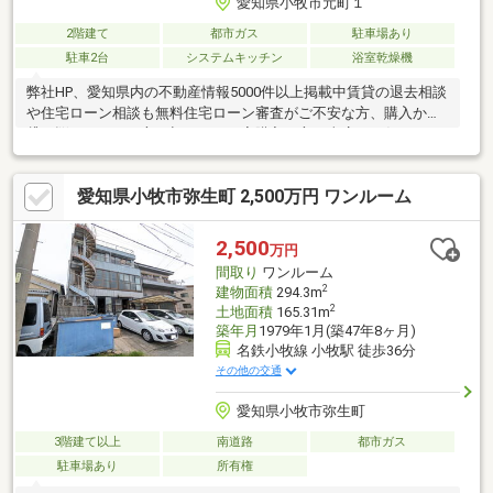
愛知県小牧市元町１
2階建て
都市ガス
駐車場あり
駐車2台
システムキッチン
浴室乾燥機
弊社HP、愛知県内の不動産情報5000件以上掲載中賃貸の退去相談
や住宅ローン相談も無料住宅ローン審査がご不安な方、購入か賃
貸で悩まれている方、初めてのお家購入の方は当店にお任せくだ
さい。当店であれば、頭金、自己資金がなくてもお家の購入が可
能引っ越し費用や家具家電の費用、カーポートや太陽光、蓄電池
愛知県小牧市弥生町 2,500万円 ワンルーム
などのオプション工事代も住宅ローンに組み込めます。車のロー
ン等を住宅ローンにまとめられる、おまとめローン取り扱い銀行
のご紹介も可能です。資料請求、複数内覧、近隣物件との比較
2,500
万円
等、お気軽にご相談ください
間取り
ワンルーム
2
建物面積
294.3m
2
土地面積
165.31m
築年月
1979年1月(築47年8ヶ月)
名鉄小牧線 小牧駅 徒歩36分
その他の交通
愛知県小牧市弥生町
3階建て以上
南道路
都市ガス
駐車場あり
所有権