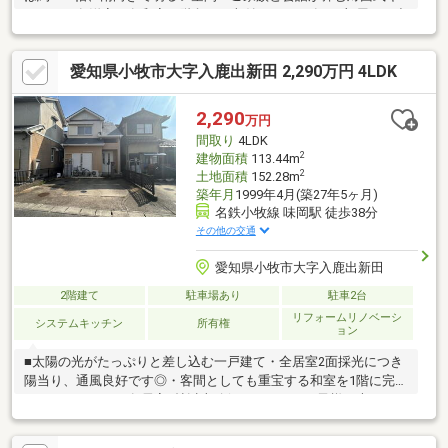
ッチン・各洋室・各和室・階段下に収納スペース有・2部屋から出
入り可能な南向きバルコニー・駐車スペース2台分有(車種によ
る)▼2026年8月内外装リフォーム内容【新品】キッチン、お風
愛知県小牧市大字入鹿出新田 2,290万円 4LDK
呂、トイレ、洗面台 等【張替】クロス、フロアタイル貼り、CF
等【その他】外壁・屋根塗装、白蟻点検 他▼周辺環境・アミカ小
牧店 徒歩8分(約600m)■ ご希望の住まい探しをお手伝いします
2,290
万円
━━━━━・・・物件の詳細・ご相談はお気軽にお問い合わせく
間取り
4LDK
ださい。
2
建物面積
113.44m
2
土地面積
152.28m
築年月
1999年4月(築27年5ヶ月)
名鉄小牧線 味岡駅 徒歩38分
その他の交通
愛知県小牧市大字入鹿出新田
2階建て
駐車場あり
駐車2台
リフォームリノベーシ
システムキッチン
所有権
ョン
■太陽の光がたっぷりと差し込む一戸建て・全居室2面採光につき
陽当り、通風良好です◎・客間としても重宝する和室を1階に完備
しております！・各居室6帖以上確保されておりお子様が大きくな
っても広々お使いいただけます。・2階の納戸は家族みんなの荷物
や掃除道具等も収納しておくことができます♪■2018年7月室内一