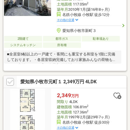
2
土地面積
117.05m
築年月
2010年1月(築16年8ヶ月)
名鉄小牧線 小牧駅 徒歩12分
その他の交通
愛知県小牧市新町３
2階建て
都市ガス
駐車場あり
システムキッチン
所有権
■全居室6帖以上の一戸建て・客間にも重宝する和室を1階に完備
しております。・各居室収納完備しており家族みんなの荷物もす
っきり収納できます◎・全居室2面採光、2面バルコニーにつき陽
当り、通風大変良好です♪■周辺環境・小牧原小学校 徒歩約12
分・小牧中学校 徒歩約27分・名鉄小牧線「小牧」駅 徒歩約12
愛知県小牧市元町１ 2,349万円 4LDK
分・レイモンド小牧保育園 徒歩約4分■中古+リノベーションナ
カジツなら不動産のプロと建築のプロがワンストップで対応する
ので住まいに関することなら全て任せることができます！住宅ロ
2,349
万円
ーンのご相談や、現地内覧のご予約等いつでも承っております！
間取り
4LDK
お気軽にお問い合わせくださいませ♪
2
建物面積
106.81m
2
土地面積
127.36m
築年月
1997年2月(築29年7ヶ月)
名鉄小牧線 小牧駅 徒歩30分
その他の交通