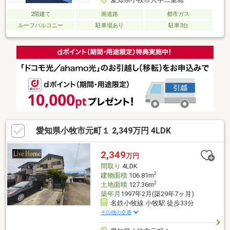
2階建て
南道路
都市ガス
ルーフバルコニー
駐車場あり
駐車3台
愛知県小牧市元町１ 2,349万円 4LDK
2,349
万円
間取り
4LDK
2
建物面積
106.81m
2
土地面積
127.36m
築年月
1997年2月(築29年7ヶ月)
名鉄小牧線 小牧駅 徒歩33分
その他の交通