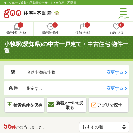
NTTグループ運営の不動産総合サイト goo住宅・不動産
1
0
0
0
最近検索した条件
最近見た物件
保存した条件
お気に入り
小牧駅(愛知県)の中古一戸建て・中古住宅 物件一
覧
駅
変更する
名鉄小牧線/小牧
条件
変更する
指定なし
新着メールを受
検索条件を保存
アプリで探す
取る
56
件
が該当しました。