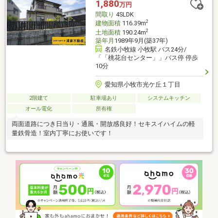
1,880
万円
間取り
4SLDK
2
建物面積
116.39m
2
土地面積
190.24m
築年月
1989年9月(築37年)
名鉄小牧線 小牧駅 バス24分/
「「桃花台センター」」バス停 停歩
10分
愛知県小牧市光ケ丘１丁目
2階建て
駐車場あり
システムキッチン
オール電化
所有権
両面道路につき日当り・通風・開放感良好！セキスイハイムの軽
量鉄骨造！室内丁寧にお使いです！