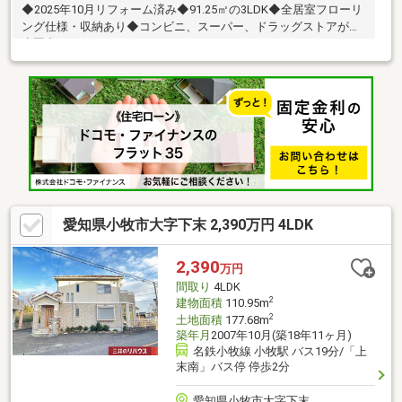
◆2025年10月リフォーム済み◆91.25㎡の3LDK◆全居室フローリ
ング仕様・収納あり◆コンビニ、スーパー、ドラッグストアが徒
歩圏内
愛知県小牧市大字下末 2,390万円 4LDK
2,390
万円
間取り
4LDK
2
建物面積
110.95m
2
土地面積
177.68m
築年月
2007年10月(築18年11ヶ月)
名鉄小牧線 小牧駅 バス19分/「上
末南」バス停 停歩2分
愛知県小牧市大字下末