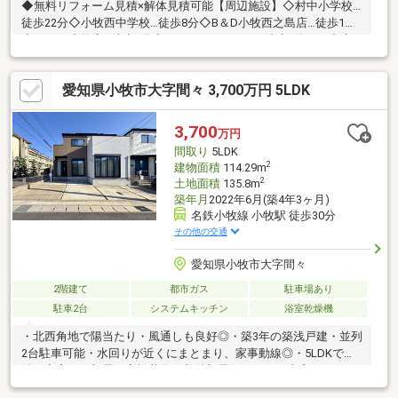
◆無料リフォーム見積×解体見積可能【周辺施設】◇村中小学校…
徒歩22分◇小牧西中学校…徒歩8分◇B＆D小牧西之島店…徒歩1分
◇アミカ小牧店…徒歩9分◇ファミリーマート…徒歩3分＼＼中古
物件・リフォームはニッカ不動産へお任せ下さい／／
愛知県小牧市大字間々 3,700万円 5LDK
3,700
万円
間取り
5LDK
2
建物面積
114.29m
2
土地面積
135.8m
築年月
2022年6月(築4年3ヶ月)
名鉄小牧線 小牧駅 徒歩30分
その他の交通
愛知県小牧市大字間々
2階建て
都市ガス
駐車場あり
駐車2台
システムキッチン
浴室乾燥機
・北西角地で陽当たり・風通しも良好◎・築3年の築浅戸建・並列
2台駐車可能・水回りが近くにまとまり、家事動線◎・5LDKで収
納も充実。１部屋を家族共有の収納部屋、または 書斎としても
利用可・広いバルコニー付きで、プール遊びなどお子様も安心し