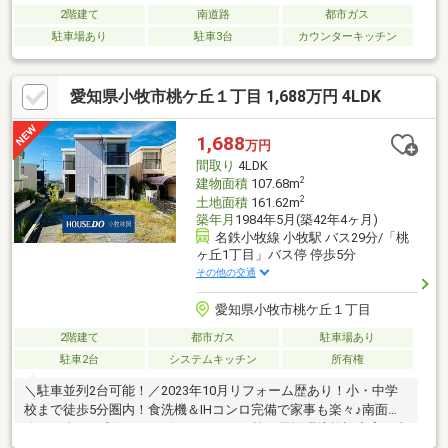
2階建て
南道路
都市ガス
駐車場あり
駐車3台
カウンターキッチン
愛知県小牧市桃ケ丘１丁目 1,688万円 4LDK
1,688
万円
間取り
4LDK
2
建物面積
107.68m
2
土地面積
161.62m
築年月
1984年5月(築42年4ヶ月)
名鉄小牧線 小牧駅 バス29分/「桃
ヶ丘1丁目」バス停 停歩5分
その他の交通
愛知県小牧市桃ケ丘１丁目
2階建て
都市ガス
駐車場あり
駐車2台
システムキッチン
所有権
＼駐車並列2台可能！／2023年10月リフォーム歴あり！小・中学
校まで徒歩5分圏内！食洗機＆IHコンロ完備で家事も楽々♪南面道
路で日当たり良好♪コンビニやスーパー等の周辺環境施設充実！南
庭付き！