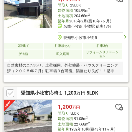
で993m
間取り
2SLDK
2
建物面積
105.99m
2
土地面積
204.68m
築年月
2016年2月(築10年7ヶ月)
名鉄小牧線 小牧駅 徒歩17分
愛知県小牧市小牧５
2階建て
駐車場あり
駐車3台
リフォームリノベーシ
所有権
即入居可
ョン
自然素材のこだわり、土壁採用。外壁塗装・ハウスクリーニング
済（２０２５年７月）駐車場３台可能。陽当たり良好！！是非、
ご内覧下さい。
愛知県小牧市応時１ 1,200万円 5LDK
1,200
万円
間取り
5LDK
2
建物面積
91.08m
2
土地面積
227.68m
築年月
1982年10月(築43年11ヶ月)