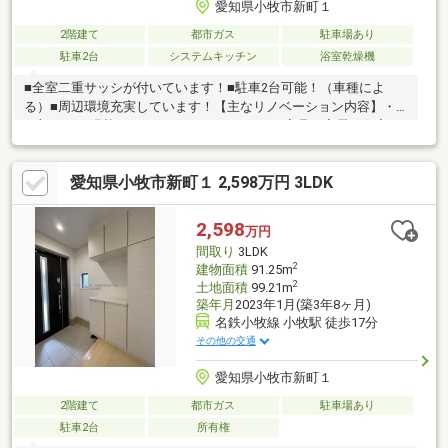
愛知県小牧市新町１
2階建て
都市ガス
駐車場あり
駐車2台
システムキッチン
浴室乾燥機
■全室二重サッシが付いています！■駐車2台可能！（車種によ
る）■周辺環境充実しています！【主なリノベーション内容】・
一部クロス張替 ・ハウスクリーニング＼＼家具や家電、住宅ロ
ーンに組込めます／／▼お電話でのご予約、ご質問・お問合せは
こちらまで▼TEL：0800-816-9995【通話無料】ニッカ不動産へ！
愛知県小牧市新町１ 2,598万円 3LDK
～空家につき即日のご案内も可能！～お気兼ねなくお問合せくだ
さいませ。住宅ローンやリフォームのご相談も承ります！
2,598
万円
間取り
3LDK
2
建物面積
91.25m
2
土地面積
99.21m
築年月
2023年1月(築3年8ヶ月)
名鉄小牧線 小牧駅 徒歩17分
その他の交通
愛知県小牧市新町１
2階建て
都市ガス
駐車場あり
駐車2台
所有権