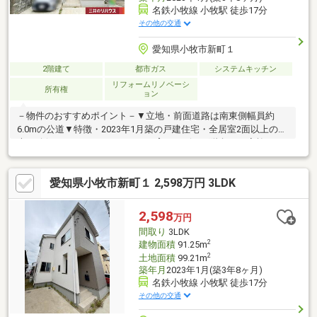
名鉄小牧線 小牧駅 徒歩17分
その他の交通
愛知県小牧市新町１
2階建て
都市ガス
システムキッチン
リフォームリノベーシ
所有権
ョン
－物件のおすすめポイント－▼立地・前面道路は南東側幅員約
6.0mの公道▼特徴・2023年1月築の戸建住宅・全居室2面以上の採
光を確保・コミュニケーションを育むリビング階段・ご家族との
会話が弾む対面式キッチン、床下収納有・主寝室は約8.0帖の広
さ、南西向きバルコニー付・各階にトイレを配置、気兼ねなく利
愛知県小牧市新町１ 2,598万円 3LDK
用可能・駐車スペース2台分有(車種による)・2025年10月 一部ク
ロス張替え、ハウスクリーニング▼周辺環境・小牧市立小牧原小
学校 徒歩8分(約600m)■ ご希望の住まい探しをお手伝いします
2,598
万円
━━━━━・・・物件の詳細・ご相談はお気軽にお問い合わせく
間取り
3LDK
ださい。
2
建物面積
91.25m
2
土地面積
99.21m
築年月
2023年1月(築3年8ヶ月)
名鉄小牧線 小牧駅 徒歩17分
その他の交通