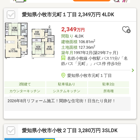
愛知県小牧市元町１丁目 2,349万円 4LDK
2,349
万円
間取り
4LDK
2
建物面積
106.81m
2
土地面積
127.36m
築年月
1997年2月(築29年7ヶ月)
名鉄小牧線 小牧駅 バス11分/「名
鉄バス「元町」」バス停 停歩5分
愛知県小牧市元町１丁目
2階建て
駐車場あり
駐車2台
カウンターキッチン
システムキッチン
所有権
2026年8月リフォーム施工！閑静な住宅街！日当たり良好！
愛知県小牧市小牧２丁目 3,280万円 3SLDK