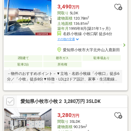
め！■周辺環境■・小牧原小学校 徒歩約17分・味岡中学校 徒歩
3,490
万円
約22分※設備の故障・不具合は免責
間取り
5LDK
2
建物面積
120.78m
2
土地面積
136.81m
築年月
1995年8月(築31年1ヶ月)
名鉄小牧線 小牧口駅 徒歩6分
その他の交通
愛知県小牧市大字北外山入鹿新田
2階建て
都市ガス
駐車場あり
駐車2台
所有権
－物件のおすすめポイント－▼立地・名鉄小牧線「小牧口」徒歩6
分／「小牧」徒歩8分▼特徴・LDは2ドア設計、家事・生活動線に
配慮・1階に和室を独立配置、客間としても活用可能・2部屋から
出入り可能な南向きのベランダ有・各和室・1階ホールなどに収納
スペースを確保・各階にトイレがあり、来客時も気兼ねなく使用
愛知県小牧市小牧２ 3,280万円 3SLDK
可能・駐車場2台分有(車種による)▼周辺環境・ファミリーマート
小牧東新町店 徒歩2分(約150m)・マックスバリュ小牧駅西店 徒歩
11分(約850m)■ ご希望の住まい探しをお手伝いします
3,280
万円
━━━━━・・・物件の詳細・ご相談はお気軽にお問い合わせく
間取り
3SLDK
ださい。
2
建物面積
90.25m