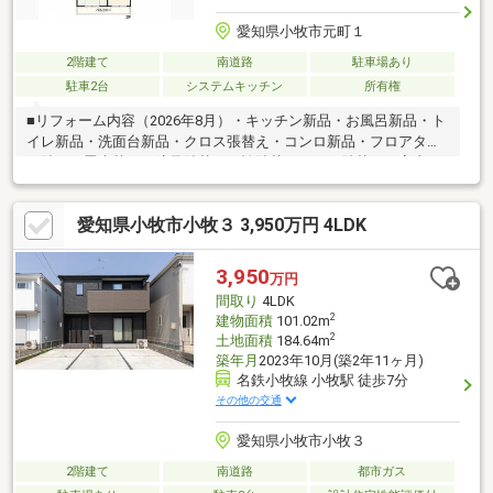
愛知県小牧市元町１
2階建て
南道路
駐車場あり
駐車2台
システムキッチン
所有権
■リフォーム内容（2026年8月）・キッチン新品・お風呂新品・ト
イレ新品・洗面台新品・クロス張替え・コンロ新品・フロアタイ
ル貼り・畳表替え・障子貼替え・襖貼替え・網戸貼替え・室内ク
リーニング・クッションフロア張替え・白蟻点検・給湯器交換・
建具交換・外壁塗装・屋根塗装■周辺環境・三ツ渕小学校 徒歩
愛知県小牧市小牧３ 3,950万円 4LDK
約15分・小牧西中学校 徒歩約11分・三ツ渕保育園 徒歩約15
分・名鉄小牧線「小牧」駅 車約6分・名鉄バス「東元町」停 徒
歩約4分・アミカ小牧店 徒歩約8分住宅ローンのご相談や、現地
3,950
万円
内覧のご予約等いつでも承ってます！お気軽にお問い合わせくだ
間取り
4LDK
さい♪
2
建物面積
101.02m
2
土地面積
184.64m
築年月
2023年10月(築2年11ヶ月)
名鉄小牧線 小牧駅 徒歩7分
その他の交通
愛知県小牧市小牧３
2階建て
南道路
都市ガス