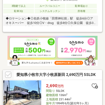
3階建て以上
ルーフバルコニー
駐車場あり
駐車3台
システムキッチン
所有権
◆ロケーション◆◎名鉄小牧線「田県神社前」駅 徒歩6分◎ア
オキスーパー 徒歩10分◎V・drug 徒歩8分◎久保公園 徒歩3
分◆スペック◆◎明るく開放感のある角地物件◎ガレージ付きで
愛車を保護したり、趣味のスペースとして活用もできます♪◇◇
買替えをしたい、自己資金が少ない、お借入がある、等なんでも
ご相談ください！多数の提携金融機関による低金利な住宅ローン
のご案内も可能！専門スタッフがお客様に最適なご提案◇◇
愛知県小牧市大字小牧原新田 2,690万円 5SLDK
2,690
万円
間取り
5SLDK
2
建物面積
136m
2
土地面積
231.44m
築年月
1994年6月(築32年3ヶ月)