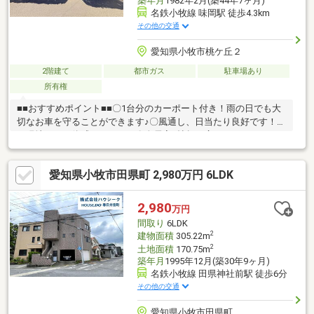
築年月
1982年2月(築44年7ヶ月)
名鉄小牧線 味岡駅 徒歩4.3km
その他の交通
愛知県小牧市桃ケ丘２
2階建て
都市ガス
駐車場あり
所有権
■■おすすめポイント■■〇1台分のカーポート付き！雨の日でも大
切なお車を守ることができます♪〇風通し、日当たり良好です！ぜ
ひ現地にてご体感ください！〇全居室6帖超の広さがあるので、ど
こにいても広々快適にお過ごしいただけます！■■住環境・周辺環
境■■〇閑静な住宅街で静かな暮らしが叶います♪〇小中学校徒歩5
愛知県小牧市田県町 2,980万円 6LDK
分圏内に揃っているのでお子様の通学時は安心してお見送りでき
ます！〇公園も近くにあり子育て世代も暮らしやすい住環境で
す！■■その他■■現在空き家の為お好きなお日にち、お時間にご内
2,980
万円
覧予約いただけます♪リフォームプランのご提案も可能です！是非
間取り
6LDK
お好みのテイストをお申し付けください！
2
建物面積
305.22m
2
土地面積
170.75m
築年月
1995年12月(築30年9ヶ月)
名鉄小牧線 田県神社前駅 徒歩6分
その他の交通
愛知県小牧市田県町