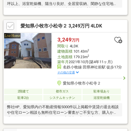
坪以上、浴室乾燥機、陽当り良好、全居室収納、閑静な住宅地、
前道６ｍ以上、和室、シャワー付洗面化粧台、対面式キッチン、
トイレ２ヶ所、２階建、東南向き、南面バルコニー、オートバ
ス、温水洗浄便座、浴室に窓、ＴＶモニタ付インターホン、通風
愛知県小牧市小松寺２ 3,249万円 4LDK
良好、ウォークインクローゼット、ＩＨクッキングヒーター、小
学校 徒歩10分以内、周辺交通量少なめ、オール電化
3,249
万円
間取り
4LDK
2
建物面積
101.43m
2
土地面積
179.23m
築年月
2021年10月(築4年11ヶ月)
名鉄小牧線 田県神社前駅 徒歩17分
その他の交通
愛知県小牧市小松寺２
2階建て
都市ガス
駐車場あり
駐車2台
システムキッチン
浴室乾燥機
弊社HP、愛知県内の不動産情報5000件以上掲載中賃貸の退去相談
や住宅ローン相談も無料住宅ローン審査がご不安な方、購入か賃
貸で悩まれている方、初めてのお家購入の方は当店にお任せくだ
さい。当店であれば、頭金、自己資金がなくてもお家の購入が可
能引っ越し費用や家具家電の費用、カーポートや太陽光、蓄電池