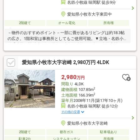
名鉄小牧線 味岡駅 徒歩9分
愛知県小牧市大字東田中
2階建て
オール電化
所有権
－物件のおすすめポイント－一部に畳があるリビングは約18.3帖
の広さ。1階和室は事務所としてもご使用可能。▼立地・名鉄小牧
線「味岡」駅 徒歩9分▼特徴・建物面積約67.71坪・自然木材がふ
んだんに使用された注文住宅・オール電化仕様・家族が顔を合わ
せやすいリビング階段・4箇所の納戸等、収納豊富な設計・陽光を
愛知県小牧市大字岩崎 2,980万円 4LDK
取り込む南向きバルコニー・玄関ホールは開放感ある吹抜け仕
様・季節の草花が楽しめる広々としたお庭・4台以上駐車可能(車
種による)▼周辺環境・スーパー「西友味岡店」徒歩9分(約
2,980
万円
690m)・小牧市立味岡小学校 徒歩6分(約440m)
間取り
4LDK
2
建物面積
107.85m
2
土地面積
166.39m
築年月
2008年11月(築17年10ヶ月)
名鉄小牧線 味岡駅 徒歩12分
その他の交通
愛知県小牧市大字岩崎
2階建て
都市ガス
駐車場あり
駐車2台
システムキッチン
所有権