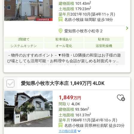
お問い合わせくださいませ♪
2
建物面積
101.43m
2
土地面積
179.23m
築年月
2021年10月(築4年11ヶ月)
名鉄小牧線 味岡駅 徒歩18分
愛知県小牧市小松寺２
2階建て
駐車場あり
駐車2台
システムキッチン
オール電化
浴室乾燥機
－物件のおすすめポイント－▼特徴・LD隣接の和室はお子様の遊
び場としても活用可能・お料理中も会話が楽しめる対面式キッチ
ン・各洋室は2面採光設計・6帖以上の広さ・WIC等、各洋室・和
室に収納スペース有・2か所に南東向きバルコニーを配置・駐車場
2台分有(車種による)・2026年7月 白蟻点検・ハウスクリーニング
愛知県小牧市大字本庄 1,849万円 4LDK
他実施予定▼設備・IHクッキングヒーター・浴室換気乾燥機▼周
辺環境・小牧市立本庄小学校 徒歩4分(約320m)・七ツ池公園 徒歩
6分(約470m)■ ご希望の住まい探しをお手伝いします
1,849
万円
━━━━━・・・物件の詳細・ご相談はお気軽にお問い合わせく
間取り
4LDK
ださい。
2
建物面積
93.56m
2
土地面積
161.37m
築年月
1984年11月(築41年10ヶ月)
名鉄小牧線 田県神社前駅 徒歩23分
その他の交通