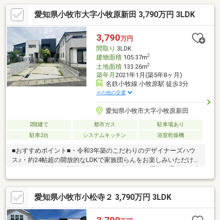
愛知県小牧市大字小牧原新田 3,790万円 3LDK
3,790
万円
間取り
3LDK
2
建物面積
105.37m
2
土地面積
133.26m
築年月
2021年1月(築5年8ヶ月)
名鉄小牧線 小牧原駅 徒歩3分
その他の交通
愛知県小牧市大字小牧原新田
2階建て
都市ガス
駐車場あり
駐車2台
システムキッチン
浴室乾燥機
■おすすめポイント■・令和3年築のこだわりのデザイナーズハウ
ス♪・約24帖超の開放的なLDKで家族団らんをお楽しみいただけま
す！・名鉄小牧線「小牧原」駅まで徒歩約3分！通勤や通学に大変
便利です！・アイランドキッチンでキッチンスペース広々として
います！・リビング階段でご家族とのコミュニケーションがとり
愛知県小牧市小松寺２ 3,790万円 3LDK
やすい間取りです◎・大型WIC、各居室収納完備ですっきりとし
た室内を保つことができます☆・南面道路につき陽当り良好！快
適な住環境を実現できます☆・閑静な住宅街で子育て世帯にお勧