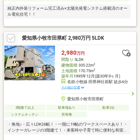
純正内外装リフォーム完工済み×太陽光発電システム搭載済のオー
ル電化住宅！！
愛知県小牧市田県町 2,980万円 5LDK
2,980
万円
間取り
5LDK
2
建物面積
305.22m
2
土地面積
170.75m
築年月
1995年12月(築30年9ヶ月)
名鉄小牧線 田県神社前駅 徒歩6分
その他の交通
愛知県小牧市田県町
3階建て以上
駐車場あり
駐車2台
システムキッチン
所有権
・角地♪・広々LDK26帖！・一階に19帖のワークスペースあり！・
インナーガレージの3階建て！・来客時や子育て時に便利な和室あ
り！