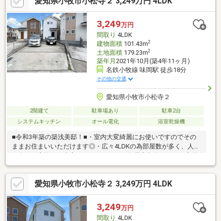
愛知県小牧市小松寺２ 3,249万円 4LDK
相談も承ります！
3,249
万円
間取り
4LDK
2
建物面積
101.43m
2
土地面積
179.23m
築年月
2021年10月(築4年11ヶ月)
名鉄小牧線 味岡駅 徒歩18分
その他の交通
愛知県小牧市小松寺２
2階建て
駐車場あり
駐車2台
システムキッチン
オール電化
浴室乾燥機
■令和3年築の築浅美邸！■・室内大変綺麗にお使いですのでその
ままお住まいいただけます◎・広々4LDKの為部屋数が多く、人数
の多いご家族にも大変おすすめです！・各居室収納スペース完備
しており家族みんなの荷物もすっきり収納できます♪・弊社ナカジ
ツなら追加リフォーム工事のご相談も承っております！■リフォ
愛知県小牧市小松寺２ 3,249万円 4LDK
ーム内容（2026年7月完工）■・室内クリーニング・白蟻点検■周
辺環境■・本庄小学校 徒歩約3分・味岡中学校 徒歩約13分・小
牧市コミュニティ「本庄保育園前」停 徒歩約2分住宅ローンのご
3,249
万円
相談や、現地内覧のご予約等いつでも承っております！お気軽に
間取り
4LDK