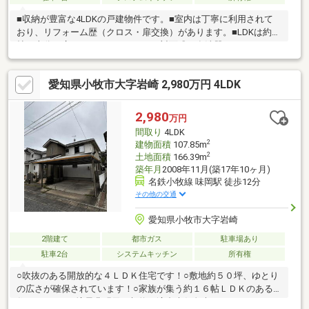
■収納が豊富な4LDKの戸建物件です。■室内は丁寧に利用されて
おり、リフォーム歴（クロス・扉交換）があります。■LDKは約16
帖と十分な広さがあり、キッチンは対面式で食洗器がついていま
す。■玄関部分は吹き抜けとなっており、開放感があります。■
広々としたバルコニーが特徴的です。■カーポート付きの駐車場
愛知県小牧市大字岩崎 2,980万円 4LDK
は並列で2台駐車可能です。（車種によります。）■徒歩約15分圏
内にスーパーマーケット、薬局が位置しています。■名鉄小牧線
「味岡」駅徒歩約12分の立地です。
2,980
万円
間取り
4LDK
2
建物面積
107.85m
2
土地面積
166.39m
築年月
2008年11月(築17年10ヶ月)
名鉄小牧線 味岡駅 徒歩12分
その他の交通
愛知県小牧市大字岩崎
2階建て
都市ガス
駐車場あり
駐車2台
システムキッチン
所有権
○吹抜のある開放的な４ＬＤＫ住宅です！○敷地約５０坪、ゆとり
の広さが確保されています！○家族が集う約１６帖ＬＤＫのある
住まいです！○境界非明示、契約不適合責任免責。