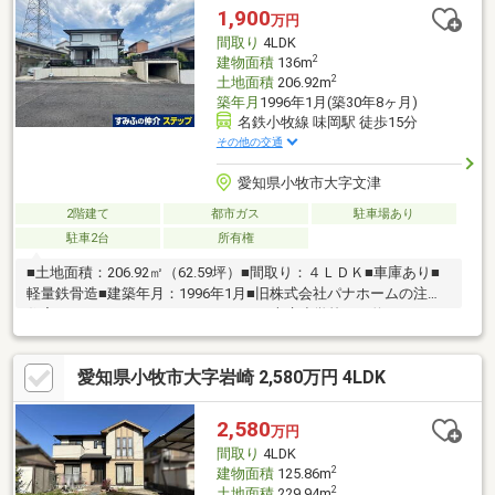
家事効率もUP♪おうちと皆様のご縁を結ぶことが私たちの使命で
1,900
万円
す。皆様にお会いできますことを、心よりお待ち申し上げており
間取り
4LDK
ます。
2
建物面積
136m
2
土地面積
206.92m
築年月
1996年1月(築30年8ヶ月)
名鉄小牧線 味岡駅 徒歩15分
その他の交通
愛知県小牧市大字文津
2階建て
都市ガス
駐車場あり
駐車2台
所有権
■土地面積：206.92㎡（62.59坪）■間取り：４ＬＤＫ■車庫あり■
軽量鉄骨造■建築年月：1996年1月■旧株式会社パナホームの注文
住宅～ライフインフォメーション～・本庄小学校まで約370ｍ
（徒歩5分）・味岡中学校まで約810ｍ（徒歩11分）・西友味岡店
まで約920ｍ（徒歩12分）・ファミリーマート小牧文津店まで約
愛知県小牧市大字岩崎 2,580万円 4LDK
750ｍ（徒歩10分）・小松寺団地東児童遊園まで約270ｍ（徒歩4
分）
2,580
万円
間取り
4LDK
2
建物面積
125.86m
2
土地面積
229.94m