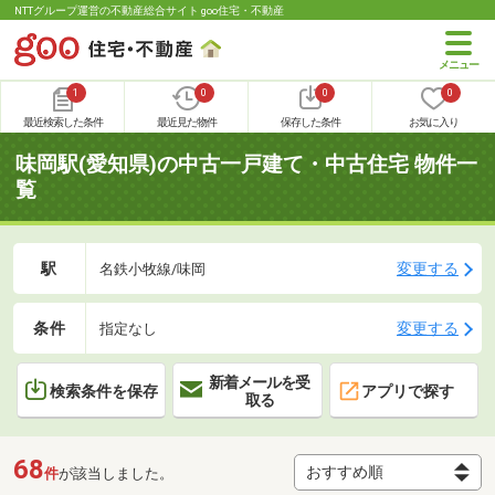
NTTグループ運営の不動産総合サイト goo住宅・不動産
1
0
0
0
最近検索した条件
最近見た物件
保存した条件
お気に入り
味岡駅(愛知県)の中古一戸建て・中古住宅 物件一
覧
駅
変更する
名鉄小牧線/味岡
条件
変更する
指定なし
新着メールを受
検索条件を保存
アプリで探す
取る
68
件
が該当しました。