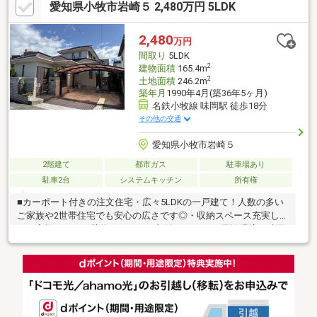
愛知県小牧市岩崎５ 2,480万円 5LDK
ティ「岩崎山前」停 徒歩約4分■中古+リノベーションナカジツ
なら不動産のプロと建築のプロがワンストップで対応するので、
住まいに関することなら全て任せることができます！住宅ローン
2,480
万円
のご相談や、現地内覧のご予約等いつでも承っております！お気
間取り
5LDK
軽にお問い合わせくださいませ♪
2
建物面積
165.4m
2
土地面積
246.2m
築年月
1990年4月(築36年5ヶ月)
名鉄小牧線 味岡駅 徒歩18分
その他の交通
愛知県小牧市岩崎５
2階建て
都市ガス
駐車場あり
駐車2台
システムキッチン
所有権
■カーポート付きの注文住宅・広々5LDKの一戸建て！人数の多い
ご家族や2世帯住宅でも安心の広さです◎・収納スペース充実して
おり家族みんなの荷物もすっきり収納できます♪■周辺環境・味岡
小学校 徒歩約19分・岩崎中学校 徒歩約10分・小牧市コミュニ
ティ「南岩崎台」停 徒歩約2分・バロー小牧岩崎店 徒歩約7
分・スギドラッグ小牧岩崎店 徒歩約6分■中古+リノベーション
ナカジツなら不動産のプロと建築のプロがワンストップで対応す
るので住まいに関することなら全て任せることができます！住宅
ローンのご相談や現地内覧のご予約等いつでも承っております！