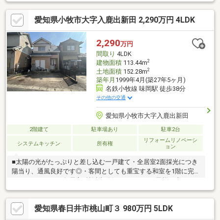
ため、日当たり良好です◎■並列3台分のカースペース有り(車種に
よる)。■即入居可！新生活をスムーズにスタートできます。
愛知県小牧市大字入鹿出新田 2,290万円 4LDK
■2025年2月リフォーム内容《外装》・塗装：外壁、屋根・その
他：シロアリ防蟻処理《内装》・張替：クロス(全室)、CF(洗面
室・トイレ)・新調：洗面化粧台、トイレ(2ヵ所)、キッチン、浴
2,290
万円
室、照明器具、TVモニターホン・その他：フロア材増張、ハウス
間取り
4LDK
クリーニング 他
2
建物面積
113.44m
2
土地面積
152.28m
築年月
1999年4月(築27年5ヶ月)
名鉄小牧線 味岡駅 徒歩38分
その他の交通
愛知県小牧市大字入鹿出新田
2階建て
駐車場あり
駐車2台
リフォームリノベーシ
システムキッチン
所有権
ョン
■太陽の光がたっぷりと差し込む一戸建て・全居室2面採光につき
陽当り、通風良好です◎・客間としても重宝する和室を1階に完備
しております！・各居室6帖以上確保されておりお子様が大きくな
っても広々お使いいただけます。・2階の納戸は家族みんなの荷物
や掃除道具等も収納しておくことができます♪■2018年7月室内一
愛知県春日井市桃山町３ 980万円 5LDK
部リフォーム済み・キッチン・クロス（全室）・下駄箱・フロー
リング（1階）■周辺環境・村中小学校 徒歩約10分・岩崎中学