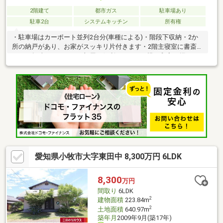
2階建て
都市ガス
駐車場あり
駐車2台
システムキッチン
所有権
・駐車場はカーポート並列2台分(車種による)・階段下収納・2か
所の納戸があり、お家がスッキリ片付きます・2階主寝室に書斎が
あり、趣味やテレワーク部屋に便利です・LDK横の和室に掘りご
たつあり・2階にも洗面台があり、朝の身支度がスムーズです・キ
ッチンには便利な勝手口あり・南面前面をカバーするワイドなバ
ルコニー・ゆとりある玄関＆床の間付き和室で安心してお客様を
お迎えできます・広々とした南庭あり
愛知県小牧市大字東田中 8,300万円 6LDK
8,300
万円
間取り
6LDK
2
建物面積
223.84m
2
土地面積
640.97m
築年月
2009年9月(築17年)