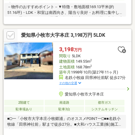
－物件のおすすめポイント－▼特徴・敷地面積169.13平米(約
51.16坪)・LDK・和室は南西向き、陽当り良好・お料理に集中し
やすい壁付けキッチン、勝手口有・洗面室は2WAY仕様、家事・生
活動線良好・各洋室・和室・廊下に収納を確保・前面道路は幅員
約6m公道・駐車スペース2台分有(車種による)▼設備・TVモニタ
愛知県小牧市大字本庄 3,198万円 5LDK
付インターホン▼周辺環境・小牧市立本庄小学校 徒歩8分(約
600m)・本庄台第3児童遊園 徒歩6分(約450m)※未登記建物有10.20
平米■ ご希望の住まい探しをお手伝いします ━━━━━・・・物
3,198
万円
件の詳細・ご相談はお気軽にお問い合わせください。
間取り
5LDK
2
建物面積
149.55m
2
土地面積
168.78m
築年月
1998年10月(築27年11ヶ月)
名鉄小牧線 田県神社前駅 徒歩27分
その他の交通
愛知県小牧市大字本庄
2階建て
南道路
都市ガス
駐車場あり
駐車3台
システムキッチン
■□━「小牧市大字本庄小牧郷浦」のオススメPOINT━□■■名鉄小
牧線「田県神社前」駅まで徒歩27分。■大和ハウス工業(株)施工！
建物面積149.55㎡、5LDK＋WIC・DENなど収納豊富。■南向きの