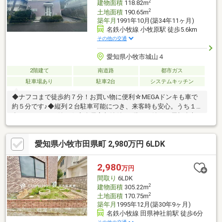
2
建物面積
118.82m
2
土地面積
190.65m
築年月
1991年10月(築34年11ヶ月)
名鉄小牧線 小牧原駅 徒歩5.6km
その他の交通
愛知県小牧市城山４
2階建て
南道路
都市ガス
駐車場あり
駐車2台
システムキッチン
◆ナフコまで徒歩約７分！お買い物に便利☆MEGAドンキも車で
約５分です♪◆縦列２台駐車可能につき、来客時も安心。うち１
台はカーポート付き☆◆全居室収納付♪２階には納戸や屋根裏収
納もあり、収納には困りません。◆広々とした８帖和室はお子様
の遊び場としても利用でき汎用性が高いのがポイント♪◇◇買替
愛知県小牧市田県町 2,980万円 6LDK
の方、自己資金の少ない方、勤続年数短い方、自営業の方住宅ロ
ーンにご不安のある方、お気軽にご相談ください
◇◇○●――――――――――●○「お家探し」「ご売却」は 地域密着型
2,980
万円
不動産 ハウスドゥ 稲沢【フリーダイヤル】0800-816-
間取り
6LDK
5918○●――――――――――●○
2
建物面積
305.22m
2
土地面積
170.75m
築年月
1995年12月(築30年9ヶ月)
名鉄小牧線 田県神社前駅 徒歩6分