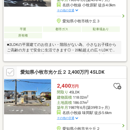
名鉄小牧線 小牧原駅 徒歩4.0km
その他の交通
愛知県小牧市桃ケ丘３
平屋
都市ガス
駐車場あり
所有権
■2LDKの平屋建てのお住まい・階段がない為、小さなお子様から
ご高齢の方まで安全に生活できます◎・20帖超えの広々LDKで家
族団らんの時間をお過ごしいただけます。・和室には広縁があ
り、庭を眺めながら楽しむくつろぎの空間になります♪■陽当り、
風通し良好な北西角地・小中学校まで徒歩約6分の為通学路が短
愛知県小牧市光ケ丘２ 2,400万円 4SLDK
く、お子様のいらっしゃるご家族も安心◎・徒歩9分圏内にスーパ
ーやドラッグストア等があり日常のお買い物に大変便利です。■
周辺環境・桃ケ丘小学校 徒歩約6分・桃陵中学校 徒歩約6分住
2,400
万円
宅ローンのご相談や、現地内覧のご予約等いつでも承っておりま
間取り
4SLDK
す！お気軽にお問い合わせくださいませ♪
2
建物面積
118.02m
2
土地面積
186.07m
築年月
1987年6月(築39年3ヶ月)
名鉄小牧線 味岡駅 徒歩5.6km
その他の交通
愛知県小牧市光ケ丘２