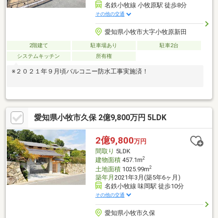
名鉄小牧線 小牧原駅 徒歩8分
その他の交通
愛知県小牧市大字小牧原新田
2階建て
駐車場あり
駐車2台
システムキッチン
所有権
※２０２１年９月頃バルコニー防水工事実施済！
愛知県小牧市久保 2億9,800万円 5LDK
2億9,800
万円
間取り
5LDK
2
建物面積
457.1m
2
土地面積
1025.99m
築年月
2021年3月(築5年6ヶ月)
名鉄小牧線 味岡駅 徒歩10分
その他の交通
愛知県小牧市久保