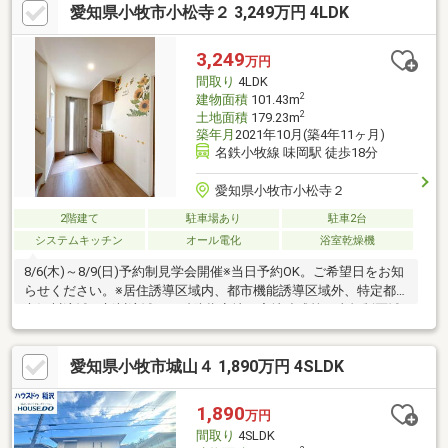
愛知県小牧市小松寺２ 3,249万円 4LDK
などのオプション工事代も住宅ローンに組み込めます。車のロー
ン等を住宅ローンにまとめられる、おまとめローン取り扱い銀行
のご紹介も可能です。資料請求、複数内覧、近隣物件との比較
3,249
万円
等、お気軽にご相談ください
間取り
4LDK
2
建物面積
101.43m
2
土地面積
179.23m
築年月
2021年10月(築4年11ヶ月)
名鉄小牧線 味岡駅 徒歩18分
愛知県小牧市小松寺２
2階建て
駐車場あり
駐車2台
システムキッチン
オール電化
浴室乾燥機
8/6(木)～8/9(日)予約制見学会開催※当日予約OK。ご希望日をお知
らせください。※居住誘導区域内、都市機能誘導区域外、特定都
市河川流域（新川流域）、砂防指定地、宅地造成等工事規制区域
※各階面積：1階53.41㎡ 2階48.02㎡※情報と現況が相違する場合
は、現況優先とします。※司法書士は売主の指定になります。※通
愛知県小牧市城山４ 1,890万円 4SLDK
学の区域に関しては自治体や教育委員会等にご確認ください。
1,890
万円
間取り
4SLDK