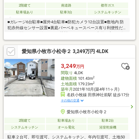
2階建て
南道路
都市ガス
駐車場あり
駐車3台
システムキッチン
■ガレージ6台駐車■屋外4台駐車■防犯カメラ12台設置■敷地内 防
犯赤外線センサー設置■裏庭バーベキュースペース有り利便性だ
けでは語れない価値が、この眺望にはあります。窓外に広がる名
古屋の街並みは、時に励まし、時に癒やしを与えてくれる唯一無
二のパートナー。この景色とともに歩む、ゆとりある暮らしを提
愛知県小牧市小松寺２ 3,249万円 4LDK
案します。岐阜県伝統建築家 飛騨高山の匠 に認定された宮大工が
施工 飛騨の伝統的な技と彫刻を取り入れて施工された住宅です。
屋根の軒下には雁用雲の彫刻を施し木造部分は、金物を仕様せ
3,249
万円
ず、込み栓などの伝統的な組み方で仕上げています。壁面は漆喰
間取り
4LDK
塗りでの仕上げ、神社やお寺と同様の仕上げです。
2
建物面積
101.43m
2
土地面積
179.23m
築年月
2021年10月(築4年11ヶ月)
名鉄小牧線 田県神社前駅 徒歩17分
その他の交通
愛知県小牧市小松寺２
2階建て
駐車場あり
駐車2台
システムキッチン
オール電化
浴室乾燥機
駐車２台可、即引渡可、システムキッチン、年内引渡可、土地50