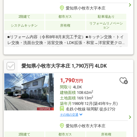
愛知県小牧市大字本庄
2階建て
都市ガス
駐車場あり
リフォームリノベーシ
システムキッチン
所有権
ョン
■リフォーム内容（令和8年8月末完工予定）■キッチン交換・トイ
レ交換・洗面台交換・浴室交換・LDK拡張・和室→洋室変更クロ
ス張替え・フロアタイル上張り・クッションフロア張替え・建具
交換・ハウスクリーニング外壁塗装・バルコニー塗装・モニター
ホン交換・給湯器交換■周辺環境■・本庄小学校 徒歩約5分・味
愛知県小牧市大字本庄 1,790万円 4LDK
岡中学校 徒歩約18分・本庄保育園 徒歩約8分・小牧市コミュ
ニティ「本庄北」停 徒歩約5分・ファミリーマート小牧文津店
徒歩約11分■お客様へ■土日祝や平日仕事終わりのご来店・ご案内
1,790
万円
も可能でございます！ご希望のお日にちをお気軽にご連絡下さい
間取り
4LDK
ませ♪お問合せお待ちしております！
2
建物面積
108.62m
2
土地面積
169.13m
築年月
1980年12月(築45年9ヶ月)
名鉄小牧線 味岡駅 徒歩27分
その他の交通
愛知県小牧市大字本庄
2階建て
都市ガス
所有権