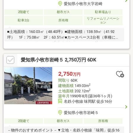
愛知県小牧市大字岩崎
2階建て
都市ガス
駐車場あり
リフォームリノベーシ
駐車2台
所有権
ョン
■土地面積：160.03㎡（48.40坪）■建物面積：138.59㎡（41.92
坪） 1F：75.08㎡ 2F：63.51㎡■カースペース2台有（車種によ
る）■2007年9月築■6LDK■北東公道幅員：11.5ｍ 接面：7.6ｍ■
南西公道幅員：4.5ｍ 接面：7.6ｍ■2025年8月：外壁塗装工事実
施
愛知県小牧市岩崎５ 2,750万円 6DK
2,750
万円
間取り
6DK
2
建物面積
149.03m
2
土地面積
202.12m
築年月
1990年8月(築36年1ヶ月)
名鉄小牧線 味岡駅 徒歩16分
愛知県小牧市岩崎５
2階建て
都市ガス
所有権
－物件のおすすめポイント－▼立地・名鉄小牧線「味岡」徒歩16