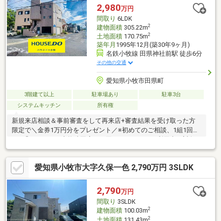
まで徒歩8分(約620m)・セブンイレブン小牧久保一色店まで徒歩
2,980
万円
10分(約730m)
間取り
6LDK
2
建物面積
305.22m
2
土地面積
170.75m
築年月
1995年12月(築30年9ヶ月)
名鉄小牧線 田県神社前駅 徒歩6分
その他の交通
愛知県小牧市田県町
3階建て以上
駐車場あり
駐車3台
システムキッチン
所有権
新規来店相談＆事前審査をして再来店+審査結果を受け取った方
限定で＼金券1万円分をプレゼント／※初めてのご相談、1組1回限
り※「ハウスドゥ小牧味岡店」の同キャンペーンご利用者は対象
外新生活応援キャンペーン中！当店で新築戸建を成約いただいた
方に最大【５万円分の金券】を還元！◆2026年12月31日まで詳し
愛知県小牧市大字久保一色 2,790万円 3SLDK
くはお問い合わせください♪■アピールポイント■・リビングに螺
旋階段！・3台分の駐車場はガレージ仕様♪・リラックスできる和
室♪■周辺施設■・味岡小学校 徒歩15分(約1200m)・味岡中学校
2,790
万円
徒歩15分(約1200m)・V・drug味岡店 徒歩8分(約620m)
間取り
3SLDK
2
建物面積
100.03m
2
土地面積
131.43m