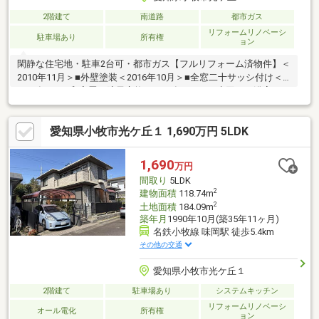
2階建て
南道路
都市ガス
リフォームリノベーシ
駐車場あり
所有権
ョン
閑静な住宅地・駐車2台可・都市ガス【フルリフォーム済物件】＜
2010年11月＞■外壁塗装＜2016年10月＞■全窓二十サッシ付け＜
2018年7月＞和室畳・障子交換＜2024年10月＞■水回り 浴室・ト
イレ交換■外装 駐車場増設■クロス張替え＜2025年10月＞■和室
→洋室変更【おすすめポイント】・陽当たり良好な角地です！・
愛知県小牧市光ケ丘１ 1,690万円 5LDK
LDK広々18帖以上！・納戸付！収納スペース充実しておりま
す！・駐車2台可能（車種による）・家庭菜園も可能なお庭付
き！・閑静な住宅地で落ち着いた暮らしができます◎
1,690
万円
間取り
5LDK
2
建物面積
118.74m
2
土地面積
184.09m
築年月
1990年10月(築35年11ヶ月)
名鉄小牧線 味岡駅 徒歩5.4km
その他の交通
愛知県小牧市光ケ丘１
2階建て
駐車場あり
システムキッチン
リフォームリノベーシ
オール電化
所有権
ョン