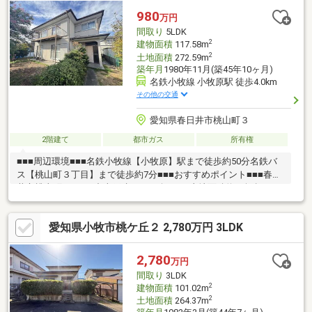
校 徒歩約18分・小牧市コミュニティ「入鹿出新田東」停 徒歩
980
万円
約3分ご来店・ご案内可能でございます！ご希望のお日にちをお気
間取り
5LDK
軽にご連絡下さいませ♪
2
建物面積
117.58m
2
土地面積
272.59m
築年月
1980年11月(築45年10ヶ月)
名鉄小牧線 小牧原駅 徒歩4.0km
その他の交通
愛知県春日井市桃山町３
2階建て
都市ガス
所有権
■■■周辺環境■■■名鉄小牧線【小牧原】駅まで徒歩約50分名鉄バ
ス【桃山町３丁目】まで徒歩約7分■■■おすすめポイント■■■春日
井市桃山町3丁目の中古戸建のご紹介です♪土地面積約80坪超えの
ゆとりある敷地が魅力で、南側にはお庭スペースを確保。日当た
りも良好で明るい室内！開放感のある住環境で、ガーデニングや
愛知県小牧市桃ケ丘２ 2,780万円 3LDK
お子様の遊び場など多目的に活用いただくことが可能です。広々
とした敷地を活かした住まいづくりが可能で、リノベーションプ
ランのご提案も可能です。ご家族構成やライフスタイルに合わせ
2,780
万円
て理想の空間へと生まれ変わらせることができます。ゆとりある
間取り
3LDK
暮らしを実現したい方におすすめの物件です！！
2
建物面積
101.02m
2
土地面積
264.37m