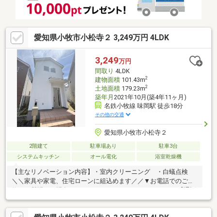
お気軽にお問い合わせくださいませ♪
愛知県小牧市小松寺２ 3,249万円 4LDK
3,249
万円
間取り
4LDK
2
建物面積
101.43m
2
土地面積
179.23m
築年月
2021年10月(築4年11ヶ月)
名鉄小牧線 味岡駅 徒歩18分
その他の交通
愛知県小牧市小松寺２
2階建て
駐車場あり
駐車3台
システムキッチン
オール電化
浴室乾燥機
【主なリノベーション内容】・室内クリーニング ・白蟻点検
＼＼家具や家電、住宅ローンに組込めます／／▼お電話でのご予
約、ご質問・お問合せはこちらまで▼TEL：0800-816-9995【通話
無料】ニッカ不動産へ！～空家につき即日のご案内も可能！～お
気兼ねなくお問合せくださいませ。住宅ローンやリフォームのご