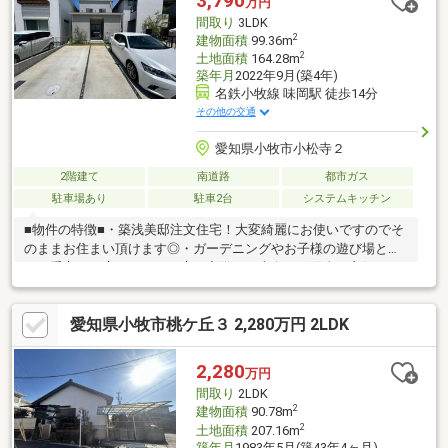
3,790
万円
め！■周辺環境■・小牧原小学校 徒歩約17分・味岡中学校 徒歩
間取り
3LDK
約22分※設備の故障・不具合は免責
2
建物面積
99.36m
2
土地面積
164.28m
築年月
2022年9月(築4年)
名鉄小牧線 味岡駅 徒歩14分
その他の交通
愛知県小牧市小松寺２
2階建て
南道路
都市ガス
駐車場あり
駐車2台
システムキッチン
■物件の特徴■・築浅美邸注文住宅！大変綺麗にお使いですのでそ
のままお住まい頂けます◎・ガーデニングやお子様の遊び場とし
ても重宝する広々としたお庭を完備！・南向きで陽当り良好な
為、暖かな太陽の光がたっぷりと差し込みます♪・3LDK→4LDKへ
間取りのも可能です！ご家族が増えた際も安心です◎・並列駐車2
愛知県小牧市桃ケ丘３ 2,280万円 2LDK
台可能（車種による）な為、ご家族でお車をお持ちの方にもおす
すめです♪■周辺環境■本庄小学校 徒歩約7分味岡中学校 徒歩約
10分名鉄小牧線「味岡」駅 徒歩約14分■ご内覧・ご来店 ご希
2,280
万円
望のお客様へ■ご来店・ご案内可能でございます！ご希望のお日
間取り
2LDK
にちをお気軽にご連絡下さいませ♪
2
建物面積
90.78m
2
土地面積
207.16m
築年月
1983年5月(築43年4ヶ月)