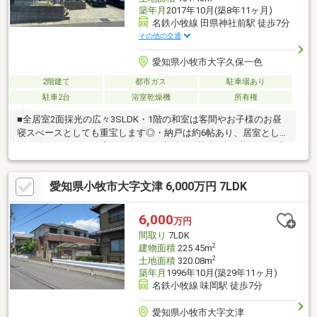
築年月
2017年10月(築8年11ヶ月)
名鉄小牧線 田県神社前駅 徒歩7分
その他の交通
愛知県小牧市大字久保一色
2階建て
都市ガス
駐車場あり
駐車2台
浴室乾燥機
所有権
■全居室2面採光の広々3SLDK・1階の和室は客間やお子様のお昼
寝スぺースとしても重宝します◎・納戸は約6帖あり、居室として
もお使いいただける広さです！■お庭付き、駐車2台可能な一戸建
て・各居室収納完備しており家族みんなの荷物もすっきり収納で
きます♪・南側の窓から陽光差し込むリビングで家族団らんの時間
愛知県小牧市大字文津 6,000万円 7LDK
をお過ごし頂けます◎■周辺環境・本庄小学校 徒歩約13分・味
岡中学校 徒歩約13分・名鉄小牧線「田県神社前」駅 徒歩約7
分・小牧市コミュニティ「久保山団地西」停 徒歩約3分住宅ロー
6,000
万円
ンのご相談や現地内覧のご予約等いつでも承っております！お気
間取り
7LDK
軽にお問い合わせくださいませ♪
2
建物面積
225.45m
2
土地面積
320.08m
築年月
1996年10月(築29年11ヶ月)
名鉄小牧線 味岡駅 徒歩7分
愛知県小牧市大字文津