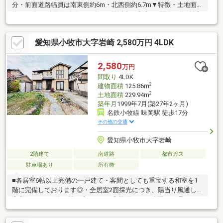
分・前面道路幅員は南東側約6m・北西側約6.7m▼特徴・土地面積
約61.14坪、建物面積約45.08坪・6帖以上の和室が4間有、約8帖和
室は床の間付・キッチンは独立タイプ、床下収納・勝手口有・室
内随所に収納スペースを設置・駐車2台可能(車種による)▼周辺環
愛知県小牧市大字岩崎 2,580万円 4LDK
境・バロー小牧岩崎店 徒歩6分(約460m)・スギドラッグ小牧岩崎
店 徒歩5分(約350m)・小牧市立岩崎中学校 徒歩9分(約680m)■ ご
希望の住まい探しをお手伝いします ━━━━━・・・物件の詳
2,580
万円
細・ご相談はお気軽にお問い合わせください。
間取り
4LDK
2
建物面積
125.86m
2
土地面積
229.94m
築年月
1999年7月(築27年2ヶ月)
名鉄小牧線 味岡駅 徒歩17分
その他の交通
愛知県小牧市大字岩崎
2階建て
南道路
都市ガス
駐車場あり
所有権
■各居室6帖以上完備の一戸建て・客間としても重宝する和室を1
階に完備しております◎・全居室2面採光につき、陽当り風通し大
変良好です♪・約18帖の広々LDKで家族団らんの時間をお過ごしい
ただけます。■周辺環境・味岡小学校 徒歩約18分・岩崎中学
校 徒歩約11分・美鳥第二幼稚園 徒歩約7分・小牧市コミュニ