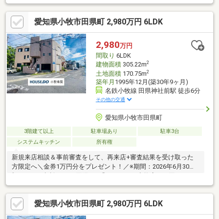
愛知県小牧市田県町 2,980万円 6LDK
2,980
万円
間取り
6LDK
2
建物面積
305.22m
2
土地面積
170.75m
築年月
1995年12月(築30年9ヶ月)
名鉄小牧線 田県神社前駅 徒歩6分
その他の交通
愛知県小牧市田県町
3階建て以上
駐車場あり
駐車3台
システムキッチン
所有権
新規来店相談＆事前審査をして、再来店+審査結果を受け取った
方限定へ＼金券1万円分をプレゼント！／※期間：2026年6月30日※
初めてのご相談、1組1回限り※「ハウスドゥ小牧店」の同キャン
ペーンご利用者は対象外詳細はお問い合わせ下さい♪■アピールポ
イント■・南向き・ガレージ付き・駅近■周辺施設■・味岡小学校
愛知県小牧市田県町 2,980万円 6LDK
まで徒歩15分(約1200m)・味岡中学校まで徒歩15分(約1200m)・名
鉄小牧線『田県神社前』駅まで徒歩5分(約370m)・V・drug味岡店