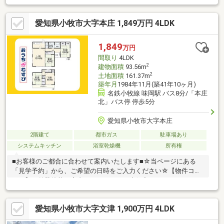
愛知県小牧市大字本庄 1,849万円 4LDK
1,849
万円
間取り
4LDK
2
建物面積
93.56m
2
土地面積
161.37m
築年月
1984年11月(築41年10ヶ月)
名鉄小牧線 味岡駅 バス8分/「本庄
北」バス停 停歩5分
愛知県小牧市大字本庄
2階建て
都市ガス
駐車場あり
システムキッチン
浴室乾燥機
所有権
■お客様のご都合に合わせて案内いたします■☆当ページにある
「見学予約」から、ご希望の日時をご入力ください☆【物件コメ
ント】・外壁塗装、室内リフォームの再生住宅！・スーパーやコ
ンビニ、ドラッグストアなどの商業施設が充実♪・自然豊かな公園
があり、ペットとの生活も良好なエリアです！・主要道路が近
愛知県小牧市大字文津 1,900万円 4LDK
く、各方面へのアクセスに便利☆・全居室が6帖以上！広々とし
た空間で趣味を満喫できるおうちです♪・水回りが集中していて、