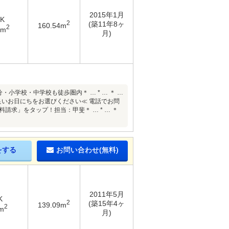
2015年1月
DK
2
(築11年8ヶ
160.54m
2
9m
月)
・小学校・中学校も徒歩圏内＊ … * … ＊ …
の良いお日にちをお選びください≪ 電話でお問
料請求」をタップ！担当：甲斐＊ … * … ＊
をする
お問い合わせ(無料)
2011年5月
K
2
(築15年4ヶ
139.09m
2
m
月)