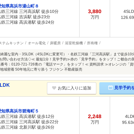
愛知県高浜市湯山町８
3,880
名鉄三河線 三河高浜駅 徒歩10分
4SL
名鉄三河線 吉浜駅 徒歩23分
万円
126.6
名鉄三河線 高浜港駅 徒歩24分
ステムキッチン
オール電化
床暖房
浴室乾燥機
所有権
綺麗な室内・3SLDK（4SLDKに変更可）・名鉄三河線「三河高浜駅」まで徒歩10分
* …◇お問い合わせ方法◇≪ 最短1分！見学予約≫赤の「見学予約」をタップ！ご都合
番号：0120-721-726青の「電話マーク」をタップ！≪ 資料請求 ≫オレンジの「資
 * …地域密着 50年地元に寄り添う フジケン 不動産販売
LDK
見学予約
お気に入りに追加
愛知県高浜市碧海町５
2,248
名鉄三河線 高浜港駅 徒歩12分
4LD
名鉄三河線 三河高浜駅 徒歩22分
万円
95.63
名鉄三河線 北新川駅 徒歩26分