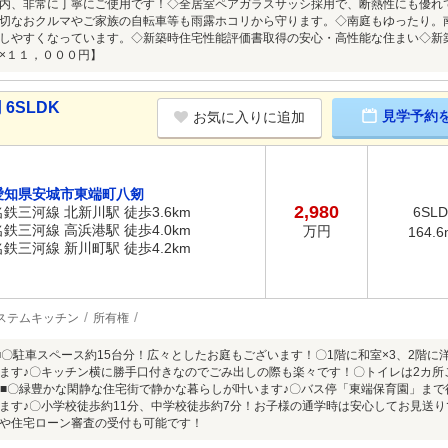
内、非常に丁寧にご使用です！◇全居室ペアガラスサッシ採用で、断熱性にも優れ
切なおクルマやご家族の自転車等も雨露ホコリから守ります。◇南庭もゆったり。
しやすくなっています。◇新築時住宅性能評価書取得の安心・高性能な住まい◇新
×１１，０００円】
6SLDK
見学予約
お気に入りに追加
愛知県安城市東端町八剱
2,980
名鉄三河線 北新川駅 徒歩3.6km
6SL
名鉄三河線 高浜港駅 徒歩4.0km
万円
164.6
名鉄三河線 新川町駅 徒歩4.2km
ステムキッチン
所有権
■〇駐車スペース約15台分！広々としたお庭もございます！〇1階に和室×3、2階に
ます♪〇キッチン横に勝手口付きなのでごみ出しの際も楽々です！〇トイレは2カ所
境■〇緑豊かな閑静な住宅街で静かな暮らしが叶います♪〇バス停「東端保育園」ま
ます♪〇小学校徒歩約11分、中学校徒歩約7分！お子様の通学時は安心してお見送り
や住宅ローン審査の受付も可能です！