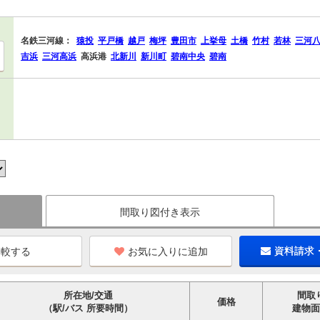
名鉄三河線：
猿投
平戸橋
越戸
梅坪
豊田市
上挙母
土橋
竹村
若林
三河
吉浜
三河高浜
高浜港
北新川
新川町
碧南中央
碧南
間取り図付き表示
お気に入りに追加
資料請求
所在地/交通
間取
価格
（駅/バス 所要時間）
建物面