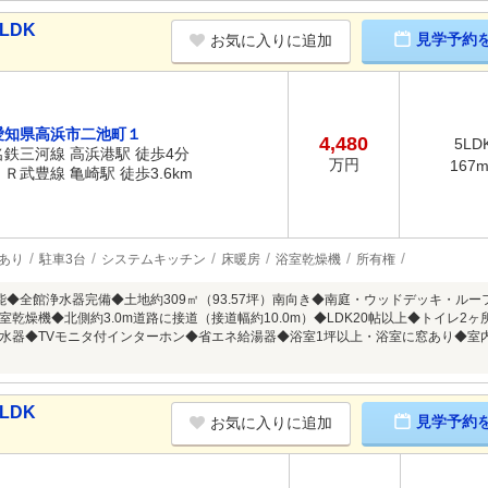
LDK
見学予約
お気に入りに追加
愛知県高浜市二池町１
4,480
5LD
名鉄三河線 高浜港駅 徒歩4分
万円
167
ＪＲ武豊線 亀崎駅 徒歩3.6km
あり
駐車3台
システムキッチン
床暖房
浴室乾燥機
所有権
能◆全館浄水器完備◆土地約309㎡（93.57坪）南向き◆南庭・ウッドデッキ・ル
室乾燥機◆北側約3.0m道路に接道（接道幅約10.0m）◆LDK20帖以上◆トイレ2
水器◆TVモニタ付インターホン◆省エネ給湯器◆浴室1坪以上・浴室に窓あり◆室
LDK
見学予約
お気に入りに追加