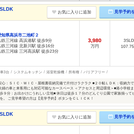
SLDK
見学予約
お気に入りに追加
愛知県高浜市二池町２
3,980
名鉄三河線 高浜港駅 徒歩9分
3SL
名鉄三河線 北新川駅 徒歩16分
万円
107.7
名鉄三河線 三河高浜駅 徒歩23分
車3台
システムキッチン
浴室乾燥機
所有権
バリアフリー
安心：ＳＩＣ・ＷＩＣ・屋根裏収納完備で片付けラクラク ■２０帖ＬＤＫ：収納力
夫婦の車と来客用にも対応可能なカースペース ＜アクセスと周辺環境＞■港小学校ま
歩９分：お出かけにうれしい立地■ 休日は徒歩１７分のどんぐり公園で家族揃ってピ
を。 ご見学希望の方は【見学予約】ボタンをＣＬＩＣＫ！
SLDK
見学予約
お気に入りに追加