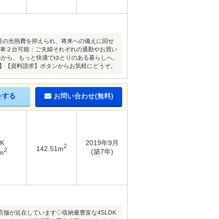
月の光熱費を抑えられ、将来への備えに回せ
駐車２台可能：ご夫婦それぞれの通勤やお買い
活から、もっと快適でゆとりのある暮らしへ。
約】【資料請求】ボタンからお気軽にどうぞ。
をする
お問い合わせ(無料)
DK
2019年9月
2
142.51m
2
(築7年)
m
舗が近在しています◇収納量豊富な4SLDK