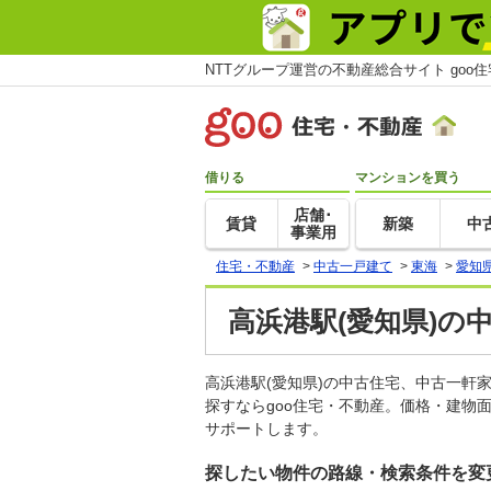
NTTグループ運営の不動産総合サイト goo
借りる
マンションを買う
店舗･
賃貸
新築
中
事業用
住宅・不動産
>
中古一戸建て
>
東海
>
愛知
高浜港駅(愛知県)の
高浜港駅(愛知県)の中古住宅、中古一
探すならgoo住宅・不動産。価格・建物
サポートします。
探したい物件の路線・検索条件を変