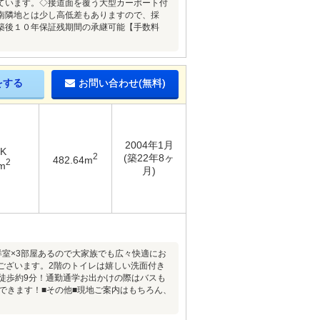
ています。◇接道面を覆う大型カーポート付
南隣地とは少し高低差もありますので、採
築後１０年保証残期間の承継可能【手数料
をする
お問い合わせ(無料)
2004年1月
DK
2
(築22年8ヶ
482.64m
2
m
月)
洋室×3部屋あるので大家族でも広々快適にお
ございます。2階のトイレは嬉しい洗面付き
で徒歩約9分！通勤通学お出かけの際はバスも
できます！■その他■現地ご案内はもちろん、