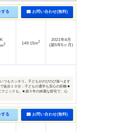
をする
お問い合わせ(無料)
DK
2021年4月
2
149.15m
2
(築5年5ヶ月)
5m
でいつもスッキリ。子どもがのびのび遊べます
で徒歩１０分：子どもの通学も安心の距離 ■
クニックも。■ 築５年の綺麗な邸宅で、心
をする
お問い合わせ(無料)