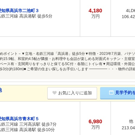
4,180
愛知県高浜市二池町３
4LD
名鉄三河線 高浜港駅 徒歩5分
万円
106.4
めポイント－▼立地・名鉄三河線「高浜港」徒歩5分▼特徴・2023年7月築、パナ
は約15.9帖、和室約4.5帖が隣接・お料理中も会話が楽しめる対面式キッチン・主寝室
ペース有・玄関周りをすっきりと保てるSC付・各階にトイレ有▼周辺環境・外淵公園 
徒歩3分(約180m)■ ご希望の住まい探しをお手伝いします ━━━━━・・・物件
他
見学予約
お気に入りに追加
愛知県高浜市青木町５
6,980
他
名鉄三河線 三河高浜駅 徒歩7分
万円
213.0
名鉄三河線 高浜港駅 徒歩10分