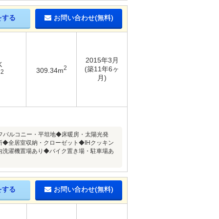
をする
お問い合わせ(無料)
2015年3月
K
2
(築11年6ヶ
309.34m
2
m
月)
ーフバルコニー・平坦地◆床暖房・太陽光発
ヶ所◆全居室収納・クローゼット◆IHクッキン
内洗濯機置場あり◆バイク置き場・駐車場あ
をする
お問い合わせ(無料)