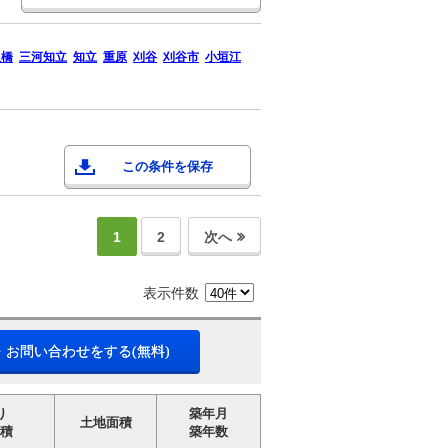
八橋
三河知立
知立
重原
刈谷
刈谷市
小垣江
この条件を保存
1
2
次へ
表示件数
・お問い合わせをする(無料)
り
築年月
土地面積
積
築年数