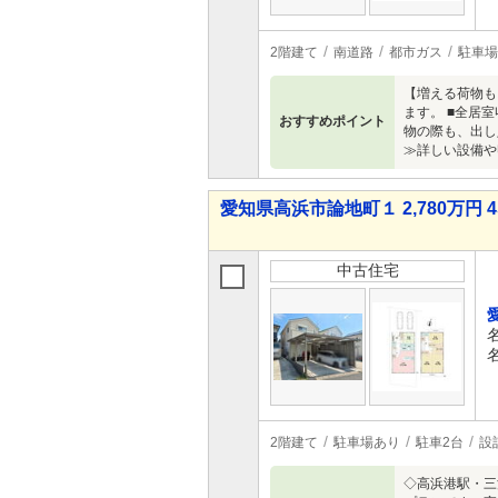
2階建て
南道路
都市ガス
駐車場
【増える荷物も
ます。 ■全居
おすすめポイント
物の際も、出し
≫詳しい設備や
愛知県高浜市論地町１ 2,780万円 4
中古住宅
2階建て
駐車場あり
駐車2台
設
◇高浜港駅・三