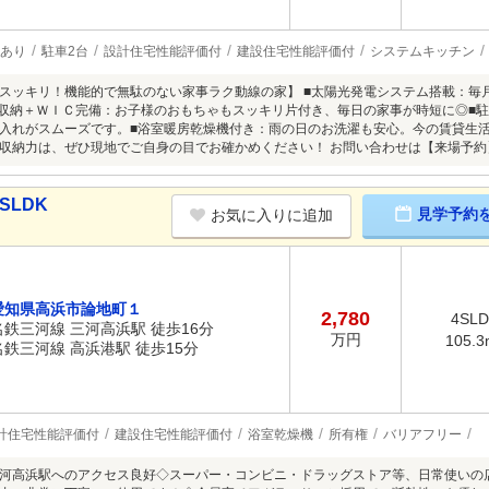
あり
駐車2台
設計住宅性能評価付
建設住宅性能評価付
システムキッチン
スッキリ！機能的で無駄のない家事ラク動線の家】 ■太陽光発電システム搭載：毎
室収納＋ＷＩＣ完備：お子様のおもちゃもスッキリ片付き、毎日の家事が時短に◎■
入れがスムーズです。■浴室暖房乾燥機付き：雨の日のお洗濯も安心。今の賃貸生
収納力は、ぜひ現地でご自身の目でお確かめください！ お問い合わせは【来場予
SLDK
見学予約
お気に入りに追加
愛知県高浜市論地町１
2,780
4SL
名鉄三河線 三河高浜駅 徒歩16分
万円
105.3
名鉄三河線 高浜港駅 徒歩15分
計住宅性能評価付
建設住宅性能評価付
浴室乾燥機
所有権
バリアフリー
河高浜駅へのアクセス良好◇スーパー・コンビニ・ドラッグストア等、日常使いの店