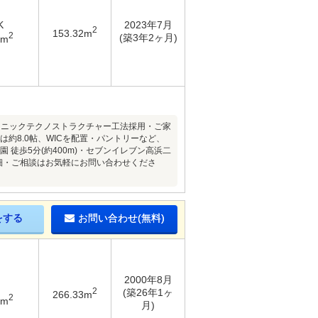
K
2023年7月
2
153.32m
2
(築3年2ヶ月)
2m
ソニックテクノストラクチャー工法採用・ご家
は約8.0帖、WICを配置・パントリーなど、
徒歩5分(約400m)・セブンイレブン高浜二
の詳細・ご相談はお気軽にお問い合わせくださ
をする
お問い合わせ(無料)
2000年8月
2
(築26年1ヶ
266.33m
2
4m
月)