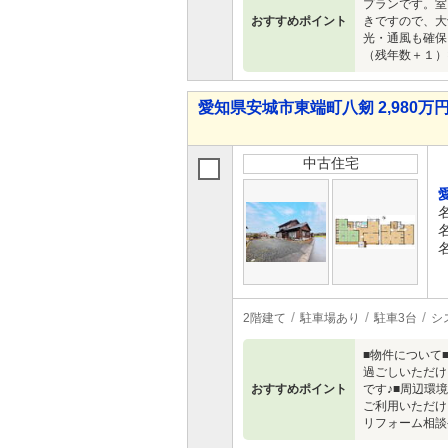
プランです。室
おすすめポイント
きですので、大
光・通風も確保
（残年数＋１）
愛知県安城市東端町八剱 2,980万円 
中古住宅
2階建て
駐車場あり
駐車3台
シ
■物件について
過ごしいただけ
おすすめポイント
です♪■周辺環
ご利用いただけ
リフォーム相談