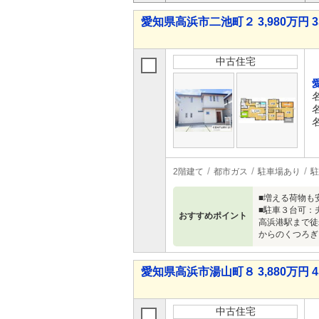
愛知県高浜市二池町２ 3,980万円 3
中古住宅
2階建て
都市ガス
駐車場あり
駐
■増える荷物も
■駐車３台可：
おすすめポイント
高浜港駅まで徒
からのくつろぎ
愛知県高浜市湯山町８ 3,880万円 4
中古住宅