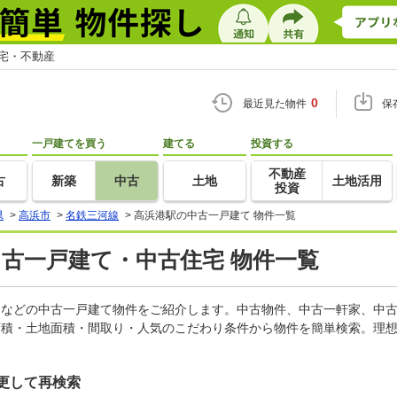
住宅・不動産
0
最近見た物件
保
一戸建てを買う
建てる
投資する
不動産
古
新築
中古
土地
土地活用
投資
県
>
高浜市
>
名鉄三河線
>
高浜港駅の中古一戸建て 物件一覧
中古一戸建て・中古住宅 物件一覧
軒家などの中古一戸建て物件をご紹介します。中古物件、中古一軒家、中
面積・土地面積・間取り・人気のこだわり条件から物件を簡単検索。理想
更して再検索