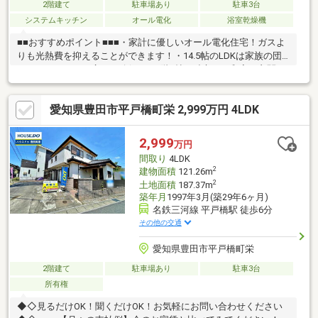
2階建て
駐車場あり
駐車3台
システムキッチン
オール電化
浴室乾燥機
■■おすすめポイント■■■・家計に優しいオール電化住宅！ガスよ
りも光熱費を抑えることができます！・14.5帖のLDKは家族の団
らんにぴったりの広さを確保！・1階6帖の独立した和室は玄関か
らすぐにあるので居住スペースのプライバシーが保たれます！・2
階は４部屋あり、ゆったりとした居住空間を実現！家具の配置も
愛知県豊田市平戸橋町栄 2,999万円 4LDK
しやすく快適です！・駐車スペースは車種によりますが3台可能！
複数台持ちや来客時も安心です！・現在空き室のためご内覧可能
です！ご希望の際は弊社ナカジツまでお問い合わせくださいま
2,999
万円
せ！■■【周辺環境・その他】■■・名鉄美川線「越戸」駅まで車で
間取り
4LDK
約9分・最寄りのバス停まで徒歩約5分
2
建物面積
121.26m
2
土地面積
187.37m
築年月
1997年3月(築29年6ヶ月)
名鉄三河線 平戸橋駅 徒歩6分
その他の交通
愛知県豊田市平戸橋町栄
2階建て
駐車場あり
駐車3台
所有権
◆◇見るだけOK！聞くだけOK！お気軽にお問い合わせください