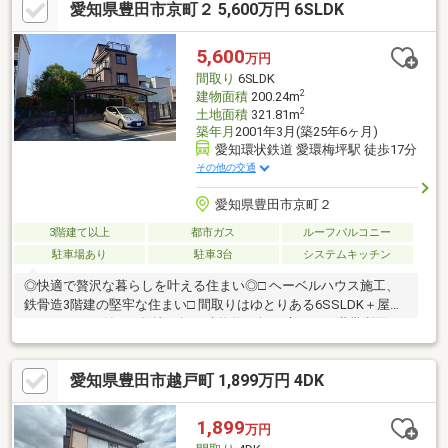
愛知県豊田市京町２ 5,600万円 6SLDK
5,600
万円
間取り
6SLDK
2
建物面積
200.24m
2
土地面積
321.81m
築年月
2001年3月(築25年6ヶ月)
愛知環状鉄道 愛環梅坪駅 徒歩17分
その他の交通
愛知県豊田市京町２
3階建て以上
都市ガス
ルーフバルコニー
駐車場あり
駐車3台
システムキッチン
◎快適で贅沢な暮らしを叶える住まい◎□ ヘーベルハウス施工、
鉄骨造3階建の堅牢な住まい□ 間取りはゆとりある6SSLDK＋屋上
ペントハウス付き□ 敷地97坪、建物約60坪の広さで二世帯利用に
も最適□ 2階・3階にバルコニー、屋上は開放感あるルーフバルコ
ニー□ 2021年に水回り・内装リフォーム、バルコニー防水工事済
愛知県豊田市越戸町 1,899万円 4DK
□ 全居室エアコン完備で快適な住環境□ 外構植栽・カーポート付
き、駐車場3台分確保□ 南向き採光、全室2面採光で明るい室内□
梅坪駅徒歩圏、スーパーや学校も近く生活利便性良好□ 現在居住
1,899
万円
中ですが綺麗に使用され、即引渡し可能