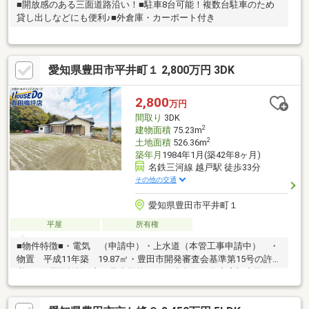
■開放感のある三面道路沿い！■駐車8台可能！複数台駐車のため
貸し出しなどにも便利♪■外倉庫・カーポート付き
愛知県豊田市平井町１ 2,800万円 3DK
2,800
万円
間取り
3DK
2
建物面積
75.23m
2
土地面積
526.36m
築年月
1984年1月(築42年8ヶ月)
名鉄三河線 越戸駅 徒歩33分
その他の交通
愛知県豊田市平井町１
平屋
所有権
■物件特徴■・電気 （申請中）・上水道（本管工事申請中） ・
物置 平成11年築 19.87㎡・豊田市開発審査会基準第15号の許可
必要。■周辺施設■◇平井小学校・・・徒歩約12分◇高橋中学
校・・・徒歩約13分◇ローソン 豊田平井店・・・徒歩約5分◇イ
オン 高橋店・・・徒歩約26分この物件が気になった方は、下方の