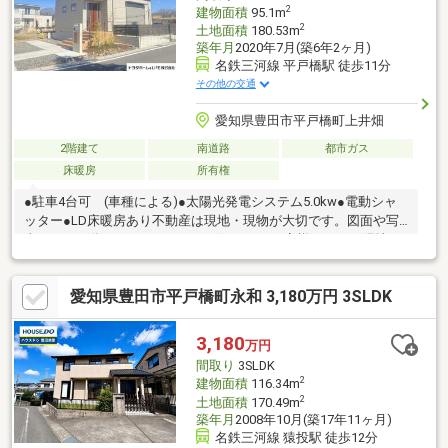
2
建物面積
95.1m
2
土地面積
180.53m
築年月
2020年7月(築6年2ヶ月)
名鉄三河線 平戸橋駅 徒歩11分
その他の交通
愛知県豊田市平戸橋町上井畑
2階建て
南道路
都市ガス
床暖房
所有権
●駐車4台可 (車種による)●太陽光発電システム5.0kw●電動シャ
ッター●LD床暖房あり不動産は現地・現物が大切です。図面や写
真だけでは分からないことがございます。お客様にはぜひ現地を
見ていただきたく思います。実際に足を運んでいただくと、現地
の室内や周辺の環境等を感じていただけます。不動産のプロとし
愛知県豊田市平戸橋町永和 3,180万円 3SLDK
て資金計画やマーケットに関するご説明差し上げます。ご遠慮な
くご相談ください。
3,180
万円
間取り
3SLDK
2
建物面積
116.34m
2
土地面積
170.49m
築年月
2008年10月(築17年11ヶ月)
名鉄三河線 猿投駅 徒歩12分