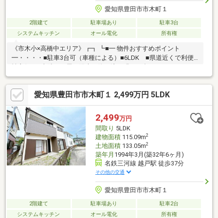
愛知県豊田市市木町１
2階建て
駐車場あり
駐車3台
システムキッチン
オール電化
所有権
《市木小×高橋中エリア》┏┓ ┗■━ 物件おすすめポイント
━・・・・■駐車3台可（車種による）■6LDK ■県道近くで利便
性良好 ■南隣が平屋で陽光が降り注ぐ明るい邸
宅 〈リフォーム情報〉◇2026年4
月 屋根〇豊田市内を中心に数百件の物件を取り扱っていま
愛知県豊田市市木町１ 2,499万円 5LDK
す。 ご予約方法／＞＞
0120-50-8310 【通話無料】＞＞ 「資料請求」 ボタ
ン 無理なく失敗しないマイホー
2,499
万円
ム探しを応援！まずはお会いするところから始めてみませんか？
間取り
5LDK
ご来店お待ちしております(^^♪
2
建物面積
115.09m
2
土地面積
133.05m
築年月
1994年3月(築32年6ヶ月)
名鉄三河線 越戸駅 徒歩37分
その他の交通
愛知県豊田市市木町１
2階建て
駐車場あり
駐車2台
システムキッチン
オール電化
所有権