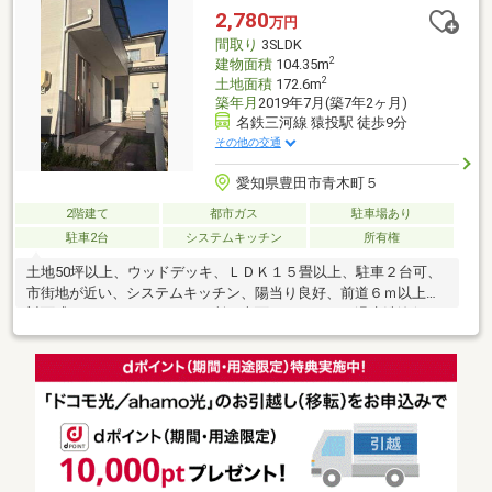
2,780
万円
間取り
3SLDK
2
建物面積
104.35m
2
土地面積
172.6m
築年月
2019年7月(築7年2ヶ月)
名鉄三河線 猿投駅 徒歩9分
その他の交通
愛知県豊田市青木町５
2階建て
都市ガス
駐車場あり
駐車2台
システムキッチン
所有権
土地50坪以上、ウッドデッキ、ＬＤＫ１５畳以上、駐車２台可、
市街地が近い、システムキッチン、陽当り良好、前道６ｍ以上、
対面式キッチン、トイレ２ヶ所、南面バルコニー、温水洗浄便
座、都市ガス、小学校 徒歩10分以内