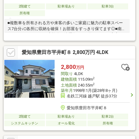
2階建て
駐車場あり
駐車3台
所有権
■複数車を所有される方や来客の多いご家庭に魅力の駐車スペー
ス7台分♪□各所に収納を確保！お部屋をすっきり保てます◎■南面
バルコニーにつき、ご家族分の洗濯物もよく乾きます！□和室あ
り！客間としてのご利用の他、キッズスペースとしても安心、安
全にご使用頂けます◎＊＊ライフインフォメーション＊＊■おい
愛知県豊田市平井町８ 2,800万円 4LDK
でんバス「扶桑町」停…徒歩約7分□平井小学校…徒歩約10分■高橋
中学校…徒歩約28分□豊田市立平井こども園…徒歩約10分■ファミ
リーマート豊田百々町九丁目店…徒歩約9分物件の詳細はもちろ
2,800
万円
ん、住宅ローンなどのご相談も承ります！まずはお気軽にお問い
間取り
4LDK
合わせください♪
2
建物面積
115.09m
2
土地面積
240.55m
築年月
1998年1月(築28年8ヶ月)
名鉄三河線 越戸駅 徒歩37分
愛知県豊田市平井町８
2階建て
駐車場あり
駐車2台
システムキッチン
オール電化
所有権