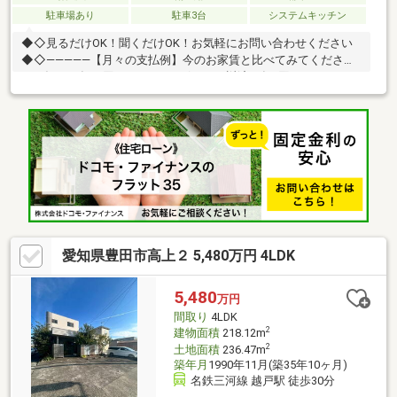
駐車場あり
駐車3台
システムキッチン
◆◇見るだけOK！聞くだけOK！お気軽にお問い合わせください
◆◇―――――【月々の支払例】今のお家賃と比べてみてくださ
い！毎月（年12回）85625円 ボーナス返済（年2回）114192円※
諸条件等は下部支払い例に記載不動産に関すること、何でもご相
談下さい！！住宅ローンの仕組みから、失敗しない不動産の買い
方まで伝えさせて頂きます♪また弊社では、■借入がある方■自営
業の方■転職歴のある方■自己資金がない方等ご成約の事例がござ
います。諦めかけている方…一度ご相談くださいませ。■ ご希望の
住まい探しをお手伝いします－－－◆◇物件の詳細、ご相談はお
気軽にお問い合わせください。≪ 0120-63-333
愛知県豊田市高上２ 5,480万円 4LDK
5,480
万円
間取り
4LDK
2
建物面積
218.12m
2
土地面積
236.47m
築年月
1990年11月(築35年10ヶ月)
名鉄三河線 越戸駅 徒歩30分