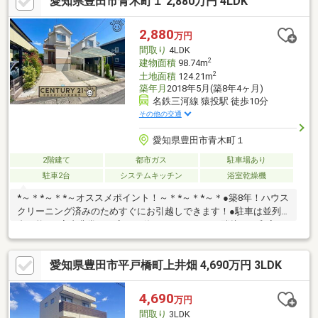
愛知県豊田市青木町１ 2,880万円 4LDK
します□■物件の詳細、ご相談はお気軽にお問い合わせください。
≪ 0120-63-3335≫
2,880
万円
間取り
4LDK
2
建物面積
98.74m
2
土地面積
124.21m
築年月
2018年5月(築8年4ヶ月)
名鉄三河線 猿投駅 徒歩10分
その他の交通
愛知県豊田市青木町１
2階建て
都市ガス
駐車場あり
駐車2台
システムキッチン
浴室乾燥機
*～＊*～＊*～オススメポイント！～＊*～＊*～＊●築8年！ハウス
クリーニング済みのためすぐにお引越しできます！●駐車は並列2
台可能！●室内非常に丁寧にお使いです！●LDKに隣接した和室は
キッズスペースや来客時にも便利です！●各居室収納付き！【周
辺環境】■名鉄三河線『猿投』駅まで徒歩約10分と通勤・通学に
愛知県豊田市平戸橋町上井畑 4,690万円 3LDK
便利な立地！■スーパーやドラッグストアも近く生活に便利な環
境です！お気軽にお問合わせください！
4,690
万円
間取り
3LDK