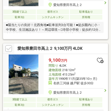
愛知県豊田市高上２
3階建て以上
都市ガス
駐車場あり
駐車3台
システムキッチン
所有権
■陽当たりの良好！北西角地■駐車並列3台可能！■徒歩圏内に小・
中学校、生活施設あり！～周辺環境～□寺部小学校：徒歩約12分□
高橋中学校：徒歩約5分□メグリアミニ加茂川店：徒歩約4分□ファ
ミリーマート豊田高上二丁目店：徒歩約4分□高橋西公園：徒歩約
3分
愛知県豊田市高上２ 9,100万円 4LDK
9,100
万円
間取り
4LDK
2
建物面積
218.12m
2
土地面積
413.25m
築年月
1990年11月(築35年10ヶ月)
名鉄三河線 越戸駅 徒歩30分
愛知県豊田市高上２
3階建て以上
都市ガス
駐車場あり
駐車3台
システムキッチン
所有権