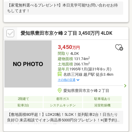
【家電無料選べるプレゼント!!】本日見学可能!!お問い合わせお待
ちしてます！
愛知県豊田市京ケ峰２丁目 3,450万円 4LDK
3,450
万円
間取り
4LDK
2
建物面積
131.74m
2
土地面積
266.17m
築年月
1995年1月(築31年8ヶ月)
名鉄三河線 越戸駅 徒歩3.4km
その他の交通
愛知県豊田市京ケ峰２丁目
2階建て
都市ガス
駐車場あり
駐車2台
システムキッチン
浴室乾燥機
【敷地面積80坪超！】LDK20帖！5LDK！並列駐車2台！日当たり
良好◎ 来店相談でイオン商品券5000円分プレゼント！※(要予約)
下記プレゼント情報をご参照ください♪