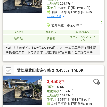
2
土地面積
266.17m
築年月
1995年1月(築31年8ヶ月)
名鉄三河線 越戸駅 徒歩3.5km
その他の交通
愛知県豊田市京ケ峰２
2階建て
都市ガス
駐車場あり
リフォームリノベーシ
駐車2台
所有権
ョン
■□おすすめポイント□■〇2026年2月リフォーム完工予定！新生活
を快適にスタートできます♪〇並列駐車2台可能！ご夫婦で車をお
持ちの方や、来客時にも便利です！〇広々とした土地約80坪！ガ
ーデニングや家庭菜園も楽しめます♪〇建物約39坪のゆったりと
した空間！大家族でも快適に暮らせます！〇５LDKの間取り！子
愛知県豊田市京ケ峰２ 3,450万円 5LDK
供部屋や書斎など、様々な用途に対応できます♪〇LDK20帖以上！
家族団らんの時間をゆったりと過ごせる広さです♪■□周辺環境
□■・東山小学校 徒歩約14分・高橋中学校 徒歩約18分■□住宅
3,450
万円
ローンのご相談や、現地内覧のご予約等いつでも承っております
間取り
5LDK
♪□■
2
建物面積
131.74m
2
土地面積
266.17m
築年月
1995年1月(築31年8ヶ月)
名鉄三河線 越戸駅 徒歩3.8km