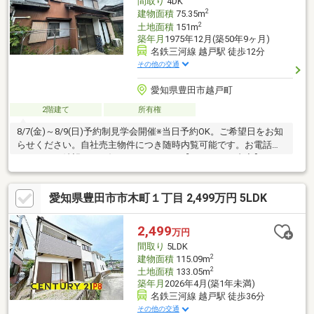
間取り
4DK
2
建物面積
75.35m
2
土地面積
151m
築年月
1975年12月(築50年9ヶ月)
名鉄三河線 越戸駅 徒歩12分
その他の交通
愛知県豊田市越戸町
2階建て
所有権
8/7(金)～8/9(日)予約制見学会開催※当日予約OK。ご希望日をお知
らせください。自社売主物件につき随時内覧可能です。お電話か
メールでご希望日をお知らせください。【リフォーム内容】シロ
アリ工防除工事、クリーニング、【おすすめポイント】・シロア
リ防除工事施工後5年間保証。・お客様に合わせたローンの組み方
愛知県豊田市市木町１丁目 2,499万円 5LDK
や金融機関をご提案。住宅ローンが初めての方でもお気軽にご相
談ください。【周辺施設】・コミヤマ青木店様まで約1990ｍ（徒
歩25分）・青木小学校まで約2350ｍ（徒歩約30分）・猿投台中学
2,499
万円
校まで約2440ｍ（徒歩31分）
間取り
5LDK
2
建物面積
115.09m
2
土地面積
133.05m
築年月
2026年4月(築1年未満)
名鉄三河線 越戸駅 徒歩36分
その他の交通