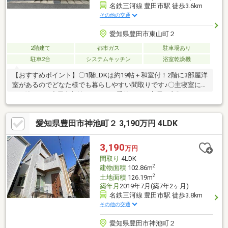
名鉄三河線 豊田市駅 徒歩3.6km
その他の交通
愛知県豊田市東山町２
2階建て
都市ガス
駐車場あり
駐車2台
システムキッチン
浴室乾燥機
【おすすめポイント】〇1階LDKは約19帖＋和室付！2階に3部屋洋
室があるのでどなた様でも暮らしやすい間取りです♪〇主寝室に
WIC付！また小屋裏収納もあるので季節ものの家電や衣類もたっ
ぷりとしまっておけますね♪〇バス「東山町」停まで徒歩1分！通
勤通学時も安心です！〇徒歩圏内に公園が複数ございます。休日
愛知県豊田市神池町２ 3,190万円 4LDK
にはお子様と遊びに出かけたり、ジョギングを楽しむのもいいで
すね！〇閑静な住宅街で子育て環境良好。静かな暮らしが叶いま
す♪〇駐車2台分にカーポート付き！雨の日の乗り降りも楽々。大
3,190
万円
事なお車を守ることができます！〇空き家のためお好きなお日に
間取り
4LDK
ちにご内覧予約いただけます。ぜひお問合せください！
2
建物面積
102.86m
2
土地面積
126.19m
築年月
2019年7月(築7年2ヶ月)
名鉄三河線 豊田市駅 徒歩3.8km
その他の交通
愛知県豊田市神池町２