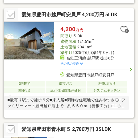
をお探しの方！◎オール電化のお家をお探しの方！◎新築以外の
選択肢をお考えの方◆◇◆◇物件見学 予約 受付中◇◆◇◆
愛知県豊田市越戸町安貝戸 4,200万円 5LDK
ゆっくりご見学いただく為、１組ずつご案内させていただいてお
ります。事前にご予約をお願いいたします。【お問い合わせ窓
口】ＴＥＬ：０１２０－３４－０９０９
4,200
万円
間取り
5LDK
2
建物面積
121.51m
2
土地面積
204.1m
築年月
2025年6月(築1年3ヶ月)
名鉄三河線 越戸駅 徒歩6分
その他の交通
愛知県豊田市越戸町安貝戸
2階建て
都市ガス
駐車場あり
駐車3台
設計住宅性能評価付
システムキッチン
■最寄り駅まで徒歩５分■未入居■閑静な住宅地で住みやすさ◎□フ
ァミリーマート豊田越戸店まで 約５５０ｍ（徒歩７分）□エク
ボ梅坪店まで 約２．０ｋｍ（車６分）□越戸こども園まで 約
４５０ｍ（徒歩６分）□青木小学校まで 約１５００ｍ（徒歩１
９分）□猿投台中学校まで 約１８００ｍ（徒歩２３分）内覧希
愛知県豊田市青木町５ 2,780万円 3SLDK
望やお問い合わせは下記連絡先まで。■■■株式会社 みどり■■■
豊田市美里４丁目９番地９【０１２０－７８－１０８３】