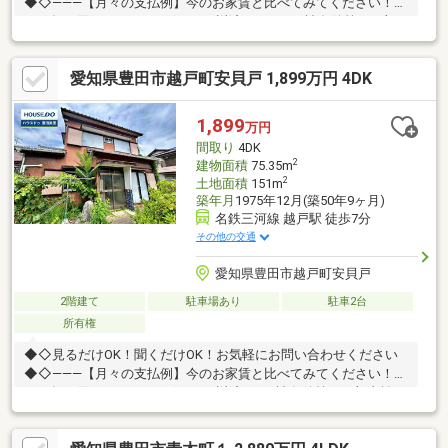
◆◇―――【月々の支払例】今のお家賃と比べてみてください！毎
月（年12回）56973円 ボーナス返済114192円※諸条件等は下部
支払い例に記載■□ご希望の住まい探しをお手伝いします□■物件の
詳細、ご相談はお気軽にお問い合わせください。≪ 0120-63-
愛知県豊田市越戸町安貝戸 1,899万円 4DK
3335≫
1,899
万円
間取り
4DK
2
建物面積
75.35m
2
土地面積
151m
築年月
1975年12月(築50年9ヶ月)
名鉄三河線 越戸駅 徒歩7分
その他の交通
愛知県豊田市越戸町安貝戸
2階建て
駐車場あり
駐車2台
所有権
◆◇見るだけOK！聞くだけOK！お気軽にお問い合わせください
◆◇―――【月々の支払例】今のお家賃と比べてみてください！毎
月（年12回）48107円 ボーナス返済なし※諸条件等は下部支払い
例に記載―――【2026年8月リフォーム施工予定】【内装】白蟻工
房除工事、ハウスクリーニング■□ご希望の住まい探しをお手伝い