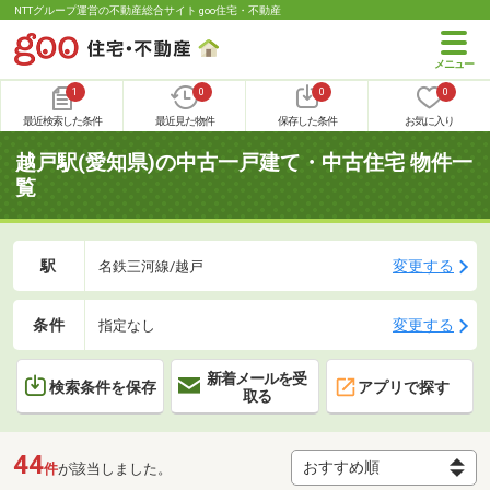
NTTグループ運営の不動産総合サイト goo住宅・不動産
1
0
0
0
最近検索した条件
最近見た物件
保存した条件
お気に入り
越戸駅(愛知県)の中古一戸建て・中古住宅 物件一
覧
駅
変更する
名鉄三河線/越戸
条件
変更する
指定なし
新着メールを受
検索条件を保存
アプリで探す
取る
44
件
が該当しました。