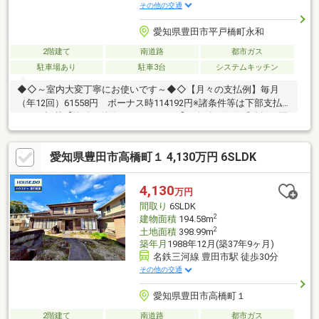
その他の交通
愛知県豊田市平戸橋町永和
2階建て
南道路
都市ガス
駐車場あり
駐車3台
システムキッチン
◆◇～室内大変丁寧にお使いです～◆◇【月々の支払例】毎月
（年12回）61558円 ボーナス時114192円※諸条件等は下部支払
い例に記載【物件の特徴/おすすめPoint】■名鉄三河線「猿投」駅
まで徒歩12分■駐車3台可（車種による）／カーポート1台分有り
■2階洋室は間仕切り可能なので将来部屋数の増加可能■開放的な
愛知県豊田市高橋町１ 4,130万円 6SLDK
「書斎」は多用途に活用【リフォーム履歴】2022年09月：外壁塗
装、給湯機交換2022年10月：トイレ新設2020年01月：シロアリ駆
除2025年01月：2階トイレ新設■ ご希望の住まい探しをお手伝い
4,130
万円
します－－－◆◇物件の詳細、ご相談はお気軽にお問い合わせく
間取り
6SLDK
ださい。≪ 0120-63-3335 ≫
2
建物面積
194.58m
2
土地面積
398.99m
築年月
1988年12月(築37年9ヶ月)
名鉄三河線 豊田市駅 徒歩30分
その他の交通
愛知県豊田市高橋町１
2階建て
南道路
都市ガス