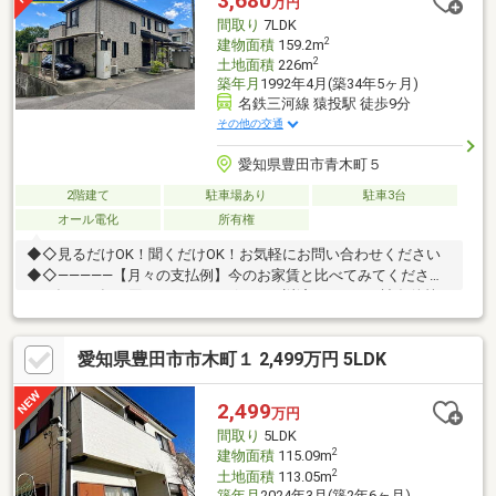
3,680
万円
約7分■□住宅ローンのご相談や、現地内覧のご予約等いつでも承
間取り
7LDK
っております♪□■
2
建物面積
159.2m
2
土地面積
226m
築年月
1992年4月(築34年5ヶ月)
名鉄三河線 猿投駅 徒歩9分
その他の交通
愛知県豊田市青木町５
2階建て
駐車場あり
駐車3台
オール電化
所有権
◆◇見るだけOK！聞くだけOK！お気軽にお問い合わせください
◆◇―――――【月々の支払例】今のお家賃と比べてみてくださ
い！毎月（年12回）74225円 ボーナス返済114192円※諸条件等
は下部支払い例に記載不動産に関すること、何でもご相談下さ
い！！住宅ローンの仕組みから、失敗しない不動産の買い方まで
愛知県豊田市市木町１ 2,499万円 5LDK
伝えさせて頂きます♪また弊社では、■借入がある方■自営業の方■
転職歴のある方■自己資金がない方等ご成約の事例がございま
す。諦めかけている方…一度ご相談くださいませ。■ ご希望の住ま
2,499
万円
い探しをお手伝いします－－－◆◇物件の詳細、ご相談はお気軽
間取り
5LDK
にお問い合わせください。≪ 0120-63-3335 ≫
2
建物面積
115.09m
2
土地面積
113.05m
築年月
2024年3月(築2年6ヶ月)