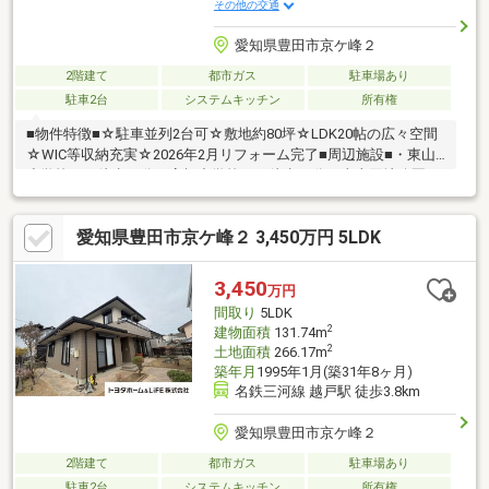
その他の交通
愛知県豊田市京ケ峰２
2階建て
都市ガス
駐車場あり
駐車2台
システムキッチン
所有権
■物件特徴■☆駐車並列2台可☆敷地約80坪☆LDK20帖の広々空間
☆WIC等収納充実☆2026年2月リフォーム完了■周辺施設■・東山
小学校まで徒歩10分・高橋中学校まで徒歩20分・東山団地公園ま
で徒歩5分・セブン-イレブン豊田市東山町店まで徒歩6分・V・
drug豊田東山店まで徒歩9分・えぷろん 渋谷店まで徒歩10分・ミ
愛知県豊田市京ケ峰２ 3,450万円 5LDK
ニストップ豊田上野町店まで徒歩12分・東山こども園まで徒歩13
分・イオン高橋店まで徒歩13分この物件が気になった方は【資料
請求・お問合せ】ボタンへ電話で問合せもお待ちいたしておりま
3,450
万円
す♪不動産に関すること、何でもお気軽にご相談下さい♪
間取り
5LDK
2
建物面積
131.74m
2
土地面積
266.17m
築年月
1995年1月(築31年8ヶ月)
名鉄三河線 越戸駅 徒歩3.8km
愛知県豊田市京ケ峰２
2階建て
都市ガス
駐車場あり
駐車2台
システムキッチン
所有権