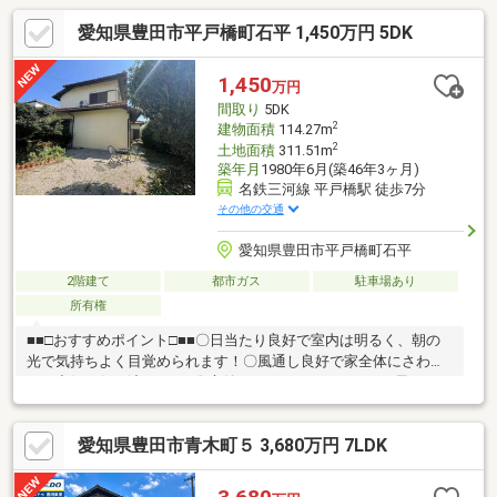
愛知県豊田市平戸橋町石平 1,450万円 5DK
1,450
万円
間取り
5DK
2
建物面積
114.27m
2
土地面積
311.51m
築年月
1980年6月(築46年3ヶ月)
名鉄三河線 平戸橋駅 徒歩7分
その他の交通
愛知県豊田市平戸橋町石平
2階建て
都市ガス
駐車場あり
所有権
■■□おすすめポイント□■■〇日当たり良好で室内は明るく、朝の
光で気持ちよく目覚められます！〇風通し良好で家全体にさわや
かな空気が行き渡ります♪〇庭付きでガーデンライフやお子さまの
遊び場、家庭菜園など楽しめます！〇収納豊富で居室がすっき
り。季節物や荷物の整理に便利です♪〇浴室に窓があり換気と採光
愛知県豊田市青木町５ 3,680万円 7LDK
に優れ、湿気対策や明るさの確保に役立ちます！■■□周辺環境
□■■・青木小学校 徒歩約14分・猿投台中学校 徒歩約14分・コ
ノミヤ青木店 徒歩約6分・ファミリーマート豊田青木町店 徒歩