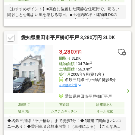
【おすすめポイント】■高台に位置した閑静な住宅街で、明るい
陽射しと心地よい風を感じる毎日。■土地約80坪・建物5LDKのゆ
とりある住まいで、家族それぞれの個室や在宅ワーク部屋も確保
可能。■水回り新品交換＆内装リフォーム済みで、入居後すぐに
清潔で快適な新生活をスタート。■LDK20帖以上＋カウンターキッ
愛知県豊田市平戸橋町平戸 3,280万円 3LDK
チンで、家族が自然と集まる団らんの時間を演出。■並列駐車2台
可＆庭付きで、休日はガーデニングやお子さまの外遊びも楽しめ
ます。不動産は現地・現物が大切です。図面や写真だけでは分か
3,280
万円
らないことがございます。実際に足を運んでいただくと、現地の
間取り
3LDK
室内や周辺の環境等を感じていただけます。
2
建物面積
104.74m
2
土地面積
166.37m
築年月
2008年9月(築18年)
名鉄三河線 平戸橋駅 徒歩5分
その他の交通
愛知県豊田市平戸橋町平戸
2階建て
南道路
駐車場あり
駐車3台
システムキッチン
オール電化
◆名鉄三河線『平戸橋駅』まで徒歩7分！◆2階建て南向きバルコ
ニーあり！◆乗用車３台駐車可能！（車種による）【こんなあな
たにおすすめです！】◎ペットと一緒に安心して暮らせるお部屋