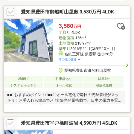
愛知県豊田市御船町山屋敷 3,580万円 4LDK
3,580
万円
間取り
4LDK
2
建物面積
126m
2
土地面積
218.97m
築年月
2016年11月(築9年10ヶ月)
名鉄三河線 猿投駅 徒歩26分
その他の交通
愛知県豊田市御船町山屋敷
2階建て
駐車場あり
駐車3台
システムキッチン
オール電化
浴室乾燥機
■■□おすすめポイント□■■〇オール電化で毎日の光熱管理がスッ
キリ！お手入れも簡単で♪〇太陽光発電搭載で、日中の電力を賢く
活用できます！環境にもやさしい暮らしに。〇駐車スペースは3台
分確保。来客時やご家族の車も安心して停められます！〇専用の
庭付きで、ガーデニングやお子さまの外遊びにもピッタリです♪〇
愛知県豊田市平戸橋町波岩 4,590万円 4SLDK
LDKは15帖以上のゆとりある空間。家族の団らんやおもてなしに
も対応できます！〇収納が充実していて、すっきり片付く生活動