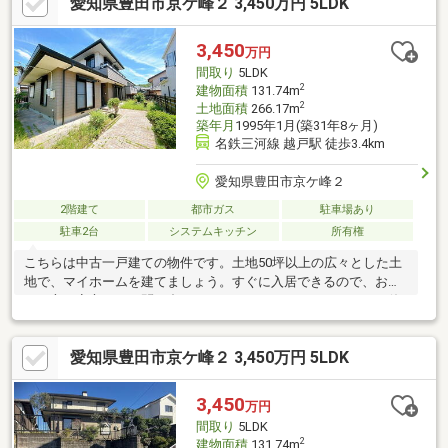
愛知県豊田市京ケ峰２ 3,450万円 5LDK
【資料請求・お問合せ】ボタンへ♪
3,450
万円
間取り
5LDK
2
建物面積
131.74m
2
土地面積
266.17m
築年月
1995年1月(築31年8ヶ月)
名鉄三河線 越戸駅 徒歩3.4km
愛知県豊田市京ケ峰２
2階建て
都市ガス
駐車場あり
駐車2台
システムキッチン
所有権
こちらは中古一戸建ての物件です。土地50坪以上の広々とした土
地で、マイホームを建てましょう。すぐに入居できるので、お急
ぎの方も安心してお問い合わせください。システムキッチンは使
いやすく汚れにくいのでご好評です。建物面積131.74平米の物件
です。追い焚き機能付の浴室です。利便性に優れ、家族で暮らす
愛知県豊田市京ケ峰２ 3,450万円 5LDK
にもピッタリな5LDKです。
3,450
万円
間取り
5LDK
2
建物面積
131.74m