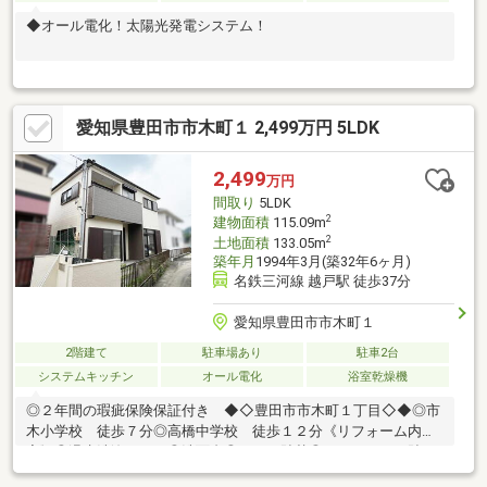
◆オール電化！太陽光発電システム！
愛知県豊田市市木町１ 2,499万円 5LDK
2,499
万円
間取り
5LDK
2
建物面積
115.09m
2
土地面積
133.05m
築年月
1994年3月(築32年6ヶ月)
名鉄三河線 越戸駅 徒歩37分
愛知県豊田市市木町１
2階建て
駐車場あり
駐車2台
システムキッチン
オール電化
浴室乾燥機
◎２年間の瑕疵保険保証付き ◆◇豊田市市木町１丁目◇◆◎市
木小学校 徒歩７分◎高橋中学校 徒歩１２分《リフォーム内
容》◎温水洗浄トイレ◎洗面台◎クロス貼替◎フロアタイル貼り
◎畳表替◎障子張替◎襖張替◎クッションフロア張替◎室内クリ