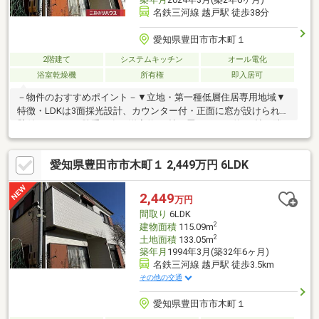
名鉄三河線 越戸駅 徒歩38分
愛知県豊田市市木町１
2階建て
システムキッチン
オール電化
浴室乾燥機
所有権
即入居可
－物件のおすすめポイント－▼立地・第一種低層住居専用地域▼
特徴・LDKは3面採光設計、カウンター付・正面に窓が設けられた
壁付キッチン、勝手口有・洋室約5.0帖に畳スペース約6.0帖が隣
接・南西向きバルコニー有・2026年4月 室内クリーニング済・駐
車場3台分有(車種による)▼設備・食器洗乾燥機・IHコンロ・浴室
愛知県豊田市市木町１ 2,449万円 6LDK
乾燥機・1坪以上のUB▼2026年4月外装リフォーム済・屋根塗装、
白蟻点検▼周辺環境・豊田市立市木小学校 徒歩7分(約500m)■ ご
希望の住まい探しをお手伝いします ━━━━━・・・物件の詳
2,449
万円
細・ご相談はお気軽にお問い合わせください。
間取り
6LDK
2
建物面積
115.09m
2
土地面積
133.05m
築年月
1994年3月(築32年6ヶ月)
名鉄三河線 越戸駅 徒歩3.5km
その他の交通
愛知県豊田市市木町１