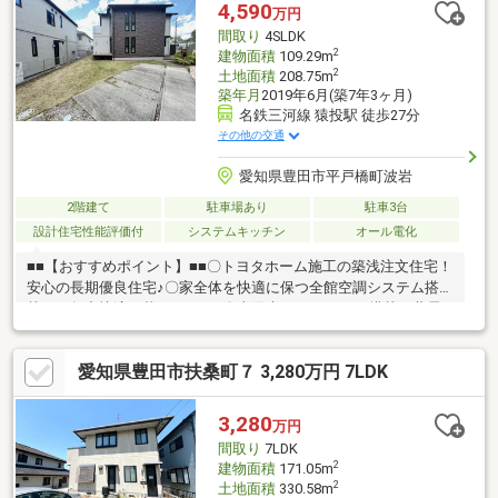
線♪■■□周辺環境□■■・井上小学校 徒歩約17分・井郷中学校 徒
4,590
万円
歩約20分■□住宅ローンのご相談や、現地内覧のご予約等いつでも
間取り
4SLDK
承っております♪□■
2
建物面積
109.29m
2
土地面積
208.75m
築年月
2019年6月(築7年3ヶ月)
名鉄三河線 猿投駅 徒歩27分
その他の交通
愛知県豊田市平戸橋町波岩
2階建て
駐車場あり
駐車3台
設計住宅性能評価付
システムキッチン
オール電化
■■【おすすめポイント】■■〇トヨタホーム施工の築浅注文住宅！
安心の長期優良住宅♪〇家全体を快適に保つ全館空調システム搭
載！一年中快適に暮らせます♪〇太陽光パネル3.37kw搭載＆蓄電
池付き！家計に優しいオール電化住宅◎〇並列4台駐車可◎来客時
や複数台所有も安心です♪〇ウッドデッキ付きの庭があり、お子様
愛知県豊田市扶桑町７ 3,280万円 7LDK
の遊び場やBBQ等様々な用途でご利用いただけます☆〇豊かな自
然に囲まれた閑静な住宅街◎■■【周辺環境】■■○青木小学校 徒
歩約29分○猿投台中学校 徒歩約25分■■【ご内覧・ご来店 ご希
3,280
万円
望のお客様へ】■■ご来店・ご案内可能です！ご希望のお日にちを
間取り
7LDK
お気軽にご連絡下さい♪
2
建物面積
171.05m
2
土地面積
330.58m