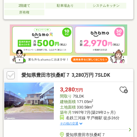
2階建て
駐車場あり
システムキッチン
所有権
愛知県豊田市扶桑町７ 3,280万円 7SLDK
3,280
万円
間取り
7SLDK
2
建物面積
171.05m
2
土地面積
330.58m
築年月
1997年7月(築29年2ヶ月)
名鉄三河線 平戸橋駅 徒歩26分
その他の交通
愛知県豊田市扶桑町７