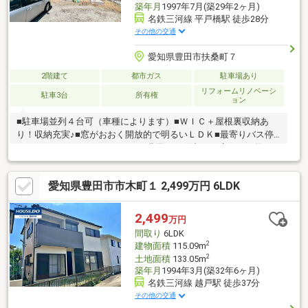
築年月
1997年7月(築29年2ヶ月)
名鉄三河線 平戸橋駅 徒歩28分
その他の交通
愛知県豊田市扶桑町７
2階建て
都市ガス
駐車場あり
リフォームリノベーシ
駐車3台
所有権
ョン
■駐車場並列４台可（車種によります）■ＷＩＣ＋屋根裏収納あ
り！収納充実♪■窓がおおく開放的で明るいＬＤＫ■最寄りバス停
まで６００ｍ□ファミリーマート豊田百々町九丁目店まで 約７
００ｍ（徒歩９分）□やまのぶ市木店まで 約１．５ｋｍ（車４
分）□平井こども園まで 約８５０ｍ（徒歩１１分）□平井小学校
愛知県豊田市市木町１ 2,499万円 6LDK
まで 約８００ｍ（徒歩１０分）□高橋中学校まで 約２．７ｋ
ｍ（自転車１１分）内覧希望やお問い合わせは下記連絡先まで。
■■■株式会社 みどり■■■豊田市美里４丁目９番地９【０１２０
2,499
万円
－７８－１０８３】
間取り
6LDK
2
建物面積
115.09m
2
土地面積
133.05m
築年月
1994年3月(築32年6ヶ月)
名鉄三河線 越戸駅 徒歩37分
その他の交通