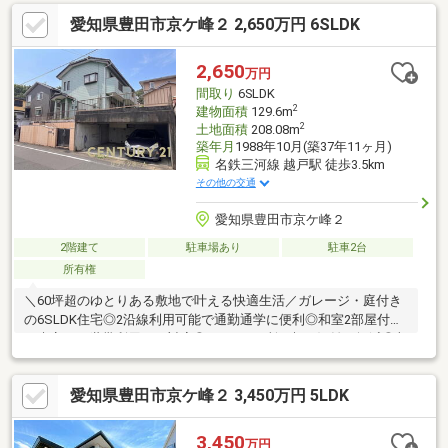
ーニング◎シロアリ点検◎外壁・屋根塗装〇●自己資金０円でも
愛知県豊田市京ケ峰２ 2,650万円 6SLDK
購入出来ます●〇◆今から見たい！！ 営業時間外・定休日でも
ご対応♪◇住宅ローンはどれくらい借りられるか。聞くだけＯＫ
◆自営業の方、転職して短い、借入がある。⇒多くの事例がござ
2,650
万円
います。
間取り
6SLDK
2
建物面積
129.6m
2
土地面積
208.08m
築年月
1988年10月(築37年11ヶ月)
名鉄三河線 越戸駅 徒歩3.5km
その他の交通
愛知県豊田市京ケ峰２
2階建て
駐車場あり
駐車2台
所有権
＼60坪超のゆとりある敷地で叶える快適生活／ガレージ・庭付き
の6SLDK住宅◎2沿線利用可能で通勤通学に便利◎和室2部屋付き
で来客や二世帯利用にも対応◎トイレ2ヶ所で朝の混雑を軽減◎収
納豊富でスッキリとした暮らしを実現◎ガレージ付きで愛車や趣
味の空間としても活躍◎広い庭で家庭菜園やお子様の遊び場にも
愛知県豊田市京ケ峰２ 3,450万円 5LDK
おすすめ■リフォーム＆リノベーション■無料相談♪無料見積り♪☆
物件の購入に合わせ、リフォーム・リノベーションを検討してい
る方☆物件価格＋諸費用＋リフォーム費用をセットでまとめて低
3,450
万円