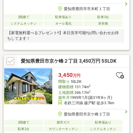
愛知県豊田市市木町１丁目
2階建て
駐車場あり
駐車3台
システムキッチン
オール電化
所有権
【家電無料選べるプレゼント!!】本日見学可能!!お問い合わせお待
ちしてます！
愛知県豊田市京ケ峰２丁目 3,450万円 5SLDK
3,450
万円
間取り
5SLDK
2
建物面積
131.74m
2
土地面積
266.17m
築年月
1995年1月(築31年8ヶ月)
名鉄三河線 越戸駅 徒歩3.7km
愛知県豊田市京ケ峰２丁目
2階建て
都市ガス
駐車場あり
駐車2台
カウンターキッチン
システムキッチン