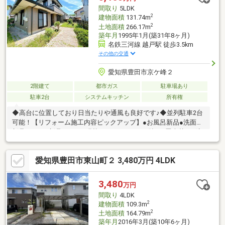
金利での住宅ローンをご提案可能です♪理想の住まいづくりをトー
間取り
5LDK
タルでサポートいたします！
2
建物面積
131.74m
2
土地面積
266.17m
築年月
1995年1月(築31年8ヶ月)
名鉄三河線 越戸駅 徒歩3.5km
その他の交通
愛知県豊田市京ケ峰２
2階建て
都市ガス
駐車場あり
駐車2台
システムキッチン
所有権
◆高台に位置しており日当たりや通風も良好です♪◆並列駐車2台
可能！【リフォーム施工内容ピックアップ】●お風呂新品●洗面台
新品●トイレ新品●クロス張替え●フロアタイル貼り●畳表替え●障
子貼替え●襖貼替え●網戸貼替え●クッションフロア張替え●一部建
具交換●白蟻点検
愛知県豊田市東山町２ 3,480万円 4LDK
3,480
万円
間取り
4LDK
2
建物面積
109.3m
2
土地面積
164.79m
築年月
2016年3月(築10年6ヶ月)