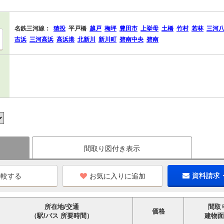
名鉄三河線：
猿投
平戸橋
越戸
梅坪
豊田市
上挙母
土橋
竹村
若林
三河
吉浜
三河高浜
高浜港
北新川
新川町
碧南中央
碧南
間取り図付き表示
お気に入りに追加
資料請求
所在地/交通
間取
価格
（駅/バス 所要時間）
建物面