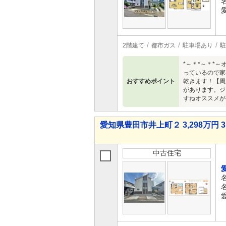
2階建て
都市ガス
駐車場あり
駐
*～＊*～＊*
っているので家
おすすめポイント
乾きます！【周
があります。ジ
すねオススメが
愛知県豊田市井上町２ 3,298万円 3
中古住宅