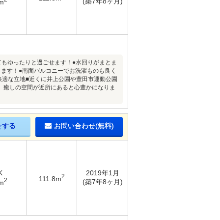
(築7年8ヶ月)
m
ってもゆったりと過ごせます！●水回りがまとま
きます！●南面バルコニーでお洗濯ものも良く
快適な立地■近くに井上公園や豊田市運動公園
。癒しの空間が近所にあると心豊かになりま
をする
お問い合わせ(無料)
K
2019年1月
2
111.8m
2
(築7年8ヶ月)
m