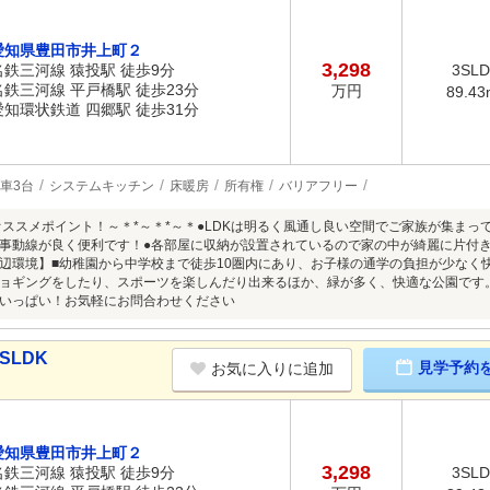
愛知県豊田市井上町２
3,298
名鉄三河線 猿投駅 徒歩9分
3SL
名鉄三河線 平戸橋駅 徒歩23分
万円
89.43
愛知環状鉄道 四郷駅 徒歩31分
車3台
システムキッチン
床暖房
所有権
バリアフリー
～オススメポイント！～＊*～＊*～＊●LDKは明るく風通し良い空間でご家族が集ま
事動線が良く便利です！●各部屋に収納が設置されているので家の中が綺麗に片付
辺環境】■幼稚園から中学校まで徒歩10圏内にあり、お子様の通学の負担が少なく
ョギングをしたり、スポーツを楽しんだり出来るほか、緑が多く、快適な公園です
いっぱい！お気軽にお問合わせください
SLDK
見学予約
お気に入りに追加
愛知県豊田市井上町２
3,298
名鉄三河線 猿投駅 徒歩9分
3SL