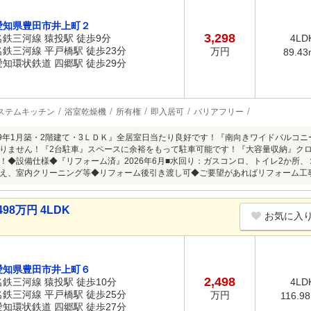
愛知県豊田市井上町２
3,298
名鉄三河線 猿投駅 徒歩9分
4LD
名鉄三河線 平戸橋駅 徒歩23分
万円
89.43
愛知環状鉄道 四郷駅 徒歩29分
ステムキッチン
浴室乾燥機
所有権
即入居可
バリアフリー
19年1月築・2階建て・3ＬＤＫ』全居室日当たり良好です！『南向きワイドバルコ
りません！『2台駐車』スペースに余裕をもって駐車可能です！『大容量収納』ク
！◆設備仕様◆『リフォーム済』2026年6月■水回り：ガスコンロ、トイレ2か所
え、室内クリーニング等◆リフォーム後引き渡し可◆ご要望があればリフォーム工
98万円 4LDK
お気に入
愛知県豊田市井上町６
2,498
名鉄三河線 猿投駅 徒歩10分
4LD
名鉄三河線 平戸橋駅 徒歩25分
万円
116.9
愛知環状鉄道 四郷駅 徒歩27分