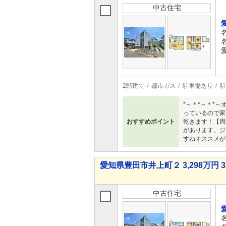
中古住宅
2階建て
都市ガス
駐車場あり
駐
*～＊*～＊*
っているので家
おすすめポイント
乾きます！【周
があります。ジ
すねオススメが
愛知県豊田市井上町２ 3,298万円 3
中古住宅