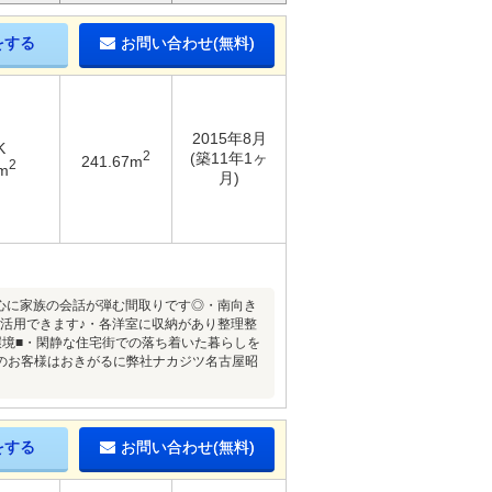
をする
お問い合わせ(無料)
2015年8月
K
2
(築11年1ヶ
241.67m
2
m
月)
を中心に家族の会話が弾む間取りです◎・南向き
に活用できます♪・各洋室に収納があり整理整
環境■・閑静な住宅街での落ち着いた暮らしを
のお客様はおきがるに弊社ナカジツ名古屋昭
をする
お問い合わせ(無料)