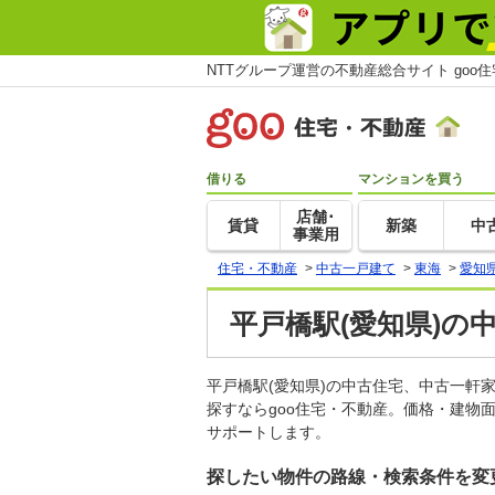
NTTグループ運営の不動産総合サイト goo
借りる
マンションを買う
店舗･
賃貸
新築
中
事業用
住宅・不動産
>
中古一戸建て
>
東海
>
愛知
平戸橋駅(愛知県)の
平戸橋駅(愛知県)の中古住宅、中古一
探すならgoo住宅・不動産。価格・建物
サポートします。
探したい物件の路線・検索条件を変