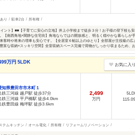
あり
駐車2台
所有権
ポイント】■■【子育てに安心の立地】井上小学校まで徒歩３分！お子様の登下校も
。【南西角地×閑静な住宅街】角地ならではの開放感と、明るく穏やかな暮らしが
来客時や将来の増車も安心です。【全居室６帖以上のゆとり】全部屋が主役級の広
豊富な収納×スッキリ空間】全室収納スペース完備で荷物がしっかり収まるため、
99万円 5LDK
お気に入
愛知県豊田市市木町１
2,499
名鉄三河線 越戸駅 徒歩37分
5LD
名鉄三河線 平戸橋駅 徒歩4.0km
万円
115.0
名鉄豊田線 梅坪駅 徒歩3.6km
ステムキッチン
オール電化
所有権
リフォームリノベーション