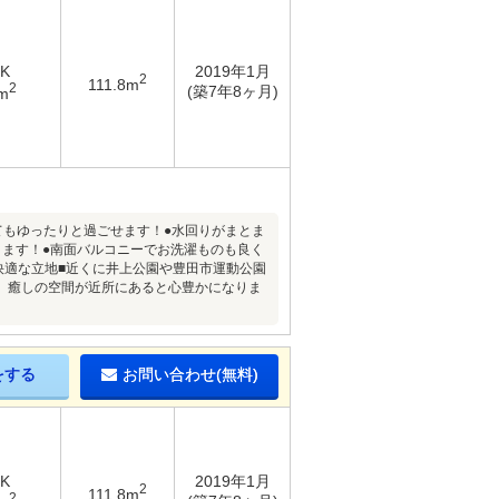
DK
2019年1月
2
111.8m
2
(築7年8ヶ月)
m
ってもゆったりと過ごせます！●水回りがまとま
きます！●南面バルコニーでお洗濯ものも良く
快適な立地■近くに井上公園や豊田市運動公園
。癒しの空間が近所にあると心豊かになりま
をする
お問い合わせ(無料)
DK
2019年1月
2
111.8m
2