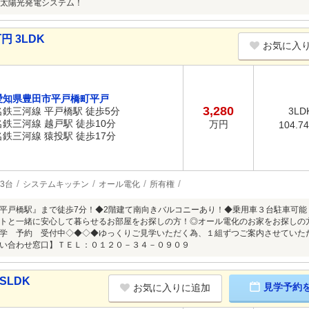
太陽光発電システム！
円 3LDK
お気に入
愛知県豊田市平戸橋町平戸
3,280
名鉄三河線 平戸橋駅 徒歩5分
3LD
名鉄三河線 越戸駅 徒歩10分
万円
104.7
名鉄三河線 猿投駅 徒歩17分
3台
システムキッチン
オール電化
所有権
平戸橋駅』まで徒歩7分！◆2階建て南向きバルコニーあり！◆乗用車３台駐車可
トと一緒に安心して暮らせるお部屋をお探しの方！◎オール電化のお家をお探しの
学 予約 受付中◇◆◇◆ゆっくりご見学いただく為、１組ずつご案内させていた
い合わせ窓口】ＴＥＬ：０１２０－３４－０９０９
SLDK
見学予約
お気に入りに追加