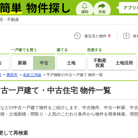
住宅・不動産
0
最近見た物件
保
一戸建てを買う
建てる
投資する
不動産
古
新築
中古
土地
土地活用
投資
県
>
豊田市
>
名鉄三河線
>
平戸橋駅の中古一戸建て 物件一覧
中古一戸建て・中古住宅 物件一覧
軒家などの中古一戸建て物件をご紹介します。中古物件、中古一軒家、中
面積・土地面積・間取り・人気のこだわり条件から物件を簡単検索。理想
更して再検索