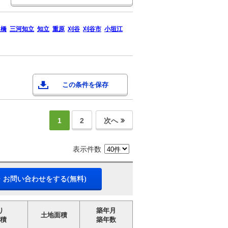
八橋
三河知立
知立
重原
刈谷
刈谷市
小垣江
この条件を保存
1
2
次へ
表示件数
・お問い合わせをする(無料)
り
築年月
土地面積
積
築年数