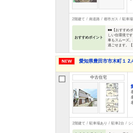
2階建て
南道路
都市ガス
駐車場
■■【おすすめ
しい住環境です
おすすめポイント
車もスムーズ。
過ごせます。【
愛知県豊田市市木町１ 2,4
中古住宅
2階建て
駐車場あり
駐車2台
シ