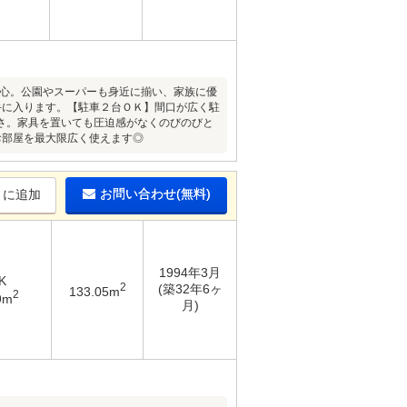
安心。公園やスーパーも身近に揃い、家族に優
手に入ります。【駐車２台ＯＫ】間口が広く駐
さ。家具を置いても圧迫感がなくのびのびと
お部屋を最大限広く使えます◎
お問い合わせ(無料)
りに追加
1994年3月
K
2
(築32年6ヶ
133.05m
2
9m
月)