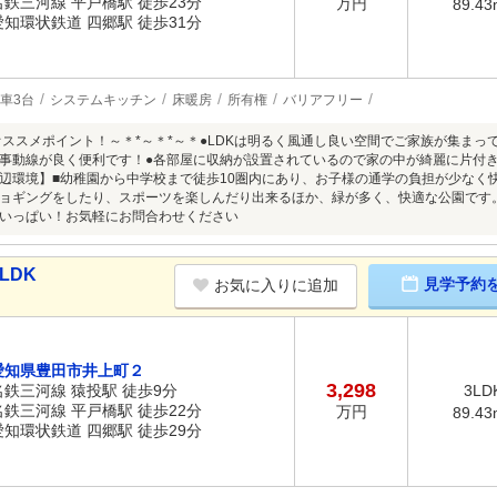
名鉄三河線 平戸橋駅 徒歩23分
万円
89.43
愛知環状鉄道 四郷駅 徒歩31分
車3台
システムキッチン
床暖房
所有権
バリアフリー
～オススメポイント！～＊*～＊*～＊●LDKは明るく風通し良い空間でご家族が集ま
事動線が良く便利です！●各部屋に収納が設置されているので家の中が綺麗に片付
辺環境】■幼稚園から中学校まで徒歩10圏内にあり、お子様の通学の負担が少なく
ョギングをしたり、スポーツを楽しんだり出来るほか、緑が多く、快適な公園です
いっぱい！お気軽にお問合わせください
LDK
見学予約
お気に入りに追加
愛知県豊田市井上町２
3,298
名鉄三河線 猿投駅 徒歩9分
3LD
名鉄三河線 平戸橋駅 徒歩22分
万円
89.43
愛知環状鉄道 四郷駅 徒歩29分