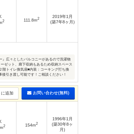
K
2019年1月
2
111.8m
2
(築7年8ヶ月)
m
ニー』広々としたバルコニーがあるので洗濯物
ローゼット、廊下収納もあるため収納スペース
、２階トイレ換気扇■内装：コーキング打ち換
事後引き渡し可能です！ご相談ください！
お問い合わせ(無料)
りに追加
1996年1月
K
2
(築30年8ヶ
154m
2
8m
月)