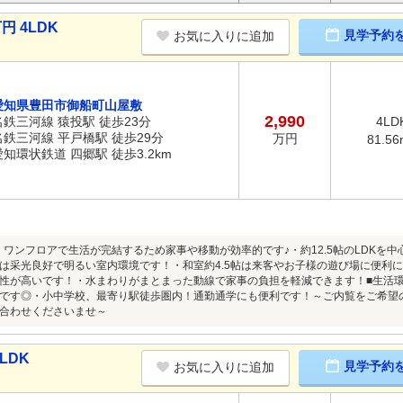
円 4LDK
見学予約
お気に入りに追加
愛知県豊田市御船町山屋敷
2,990
名鉄三河線 猿投駅 徒歩23分
4LD
名鉄三河線 平戸橋駅 徒歩29分
万円
81.56
愛知環状鉄道 四郷駅 徒歩3.2km
■・ワンフロアで生活が完結するため家事や移動が効率的です♪・約12.5帖のLDK
は采光良好で明るい室内環境です！・和室約4.5帖は来客やお子様の遊び場に便利
性が高いです！・水まわりがまとまった動線で家事の負担を軽減できます！■生活
です◎・小中学校、最寄り駅徒歩圏内！通勤通学にも便利です！～ご内覧をご希望
合わせくださいませ～
LDK
見学予約
お気に入りに追加