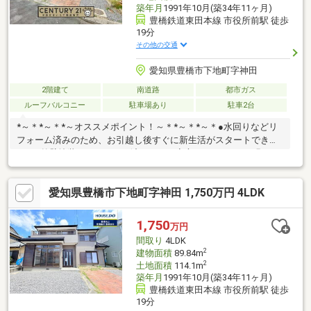
築年月
1991年10月(築34年11ヶ月)
豊橋鉄道東田本線 市役所前駅 徒歩
19分
その他の交通
愛知県豊橋市下地町字神田
2階建て
南道路
都市ガス
ルーフバルコニー
駐車場あり
駐車2台
*～＊*～＊*～オススメポイント！～＊*～＊*～＊●水回りなどリ
フォーム済みのため、お引越し後すぐに新生活がスタートできま
す！●外壁塗装もリフォーム済みなので安心です！●LDKは明るい
空間でご家族がゆったりと過ごすことができます！●独立した和
室は２世帯をお考えの方にもオススメです！●南面バルコニーで
愛知県豊橋市下地町字神田 1,750万円 4LDK
お洗濯ものも良く乾きます。●シロアリ点検済みで安心です！
【周辺環境】■小、中学校まで徒歩約11分圏内にあり通学も安心
で、子育てに便利な住環境です。■国道1号線にアクセス良くお車
1,750
万円
での移動も便利です。お気軽にお問合わせください！
間取り
4LDK
2
建物面積
89.84m
2
土地面積
114.1m
築年月
1991年10月(築34年11ヶ月)
豊橋鉄道東田本線 市役所前駅 徒歩
19分