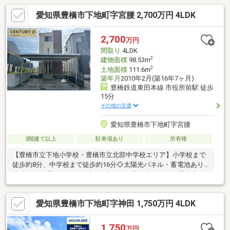
愛知県豊橋市下地町字宮腰 2,700万円 4LDK
2,700
万円
間取り
4LDK
2
建物面積
98.53m
2
土地面積
111.6m
築年月
2010年2月(築16年7ヶ月)
豊橋鉄道東田本線 市役所前駅 徒歩
15分
その他の交通
愛知県豊橋市下地町字宮腰
3階建て以上
駐車場あり
所有権
【豊橋市立下地小学校・豊橋市立北部中学校エリア】小学校まで
徒歩約8分、中学校まで徒歩約16分◇太陽光パネル・蓄電池あり
◇◇オール電化物件です◇■三宝こども園も徒歩１０分圏内◎☆
ご契約者様対象プレゼントキャンペーン実施中☆※2026年9月末日
まで※詳細はプレゼント情報をご覧ください。まずはお気軽にお
愛知県豊橋市下地町字神田 1,750万円 4LDK
問合せ下さい！
1,750
万円