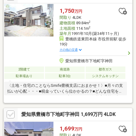
お車は4台駐車可能住宅兼事務所としてご利用できます。八町小学
校まで徒歩約7分(約550m)豊城中学校まで徒歩約13分(約990m)お
1,750
万円
気軽にお問合せください。
間取り
4LDK
2
建物面積
89.84m
2
土地面積
114.1m
築年月
1991年10月(築34年11ヶ月)
豊橋鉄道東田本線 市役所前駅 徒歩
19分
その他の交通
愛知県豊橋市下地町字神田
2階建て
南道路
都市ガス
駐車場あり
駐車3台
システムキッチン
〈土地・住宅のことならSmife豊橋支店におまかせ！〉■月々の支
払いが心配・・・■税金っていくら位かかるの？■どんな住宅を選
べばいいかわからない・・・etcお話ししづらい価格交渉等も含
め、何でもSmife豊橋支店にご相談ください！不安な住宅探し
を、しっかりとサポートいたします！！近隣に便利な施設盛りだ
愛知県豊橋市下地町字神田 1,699万円 4LDK
くさん♪4LDKの中古戸建です。2026/06 内装リフォーム完了予
定・キッチン 浴室 トイレ 洗面所・壁 フロアタイル貼り・
給湯器 建具2026/06 外装リフォーム完了予定※追加リフォーム
1,699
万円
の相談も可能です。お気軽にお問合せください♪
間取り
4LDK