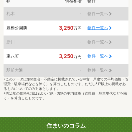
駅
価格相場
物件
札木
-
物件一覧へ
3,250
豊橋公園前
物件一覧へ
万円
新川
-
物件一覧へ
3,250
東八町
物件一覧へ
万円
駅前大通
-
物件一覧へ
※このデータはgoo住宅・不動産に掲載されている中古一戸建ての平均価格（管
理費・駐車場代などを除く）を算出したものです。ただし5戸以上の掲載があ
るものについてのみ対象とします。
※周辺駅の価格相場は2LDK・3K・3DKの平均価格（管理費・駐車場代などを除
く）を算出したものです。
住まいのコラム