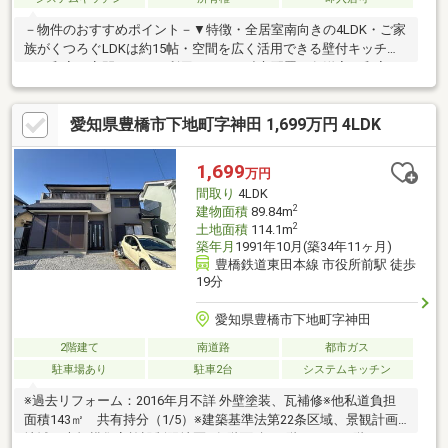
－物件のおすすめポイント－▼特徴・全居室南向きの4LDK・ご家
族がくつろぐLDKは約15帖・空間を広く活用できる壁付キッチ
ン・和室は客間としても利用しやすい独立配置・各洋室・和室・
階段下に収納を確保・並列2台駐車可能(車種による)▼2026年3月
内外装リフォーム済【交換】キッチン、浴室、トイレ、洗面化粧
愛知県豊橋市下地町字神田 1,699万円 4LDK
台、給湯器 等【張替】クロス、CF、畳表替、網戸 等【その他】
白蟻点検、外壁塗装、ハウスクリーニング 他▼周辺環境・下地小
学校 徒歩10分(約750m)■ ご希望の住まい探しをお手伝いします
1,699
万円
━━━━━・・・物件の詳細・ご相談はお気軽にお問い合わせく
間取り
4LDK
ださい。
2
建物面積
89.84m
2
土地面積
114.1m
築年月
1991年10月(築34年11ヶ月)
豊橋鉄道東田本線 市役所前駅 徒歩
19分
愛知県豊橋市下地町字神田
2階建て
南道路
都市ガス
駐車場あり
駐車2台
システムキッチン
※過去リフォーム：2016年月不詳 外壁塗装、瓦補修※他私道負担
面積143㎡ 共有持分（1/5）※建築基準法第22条区域、景観計画
地域、大規模集客施設制限地区※各階面積：1階51.75㎡ 2階38.09