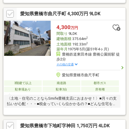
㎡※情報と現況が相違する場合は、現況優先とします。※司法書士
は売主の指定になります。※通学の区域に関しては自治体や教育
愛知県豊橋市曲尺手町 4,300万円 9LDK
委員会等にご確認ください。
4,300
万円
間取り
9LDK
2
建物面積
375.64m
2
土地面積
192.33m
築年月
1975年5月(築51年4ヶ月)
豊橋鉄道東田本線 豊橋公園前駅 徒
歩2分
その他の交通
愛知県豊橋市曲尺手町
3階建て以上
南道路
都市ガス
駐車場あり
駐車3台
所有権
〈土地・住宅のことならSmife豊橋支店におまかせ！〉■月々の支
払いが心配・・・■税金っていくら位かかるの？■どんな住宅を選
べばいいかわからない・・・etcお話ししづらい価格交渉等も含
め、何でもSmife豊橋支店にご相談ください！不安な住宅探し
を、しっかりとサポートいたします！！近隣に便利な施設盛りだ
愛知県豊橋市下地町字神田 1,750万円 4LDK
くさん♪豊橋市曲尺手町に敷地約58坪 建物約113坪の広々9LDK