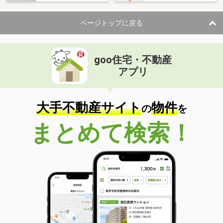
ページトップに戻る
goo住宅・不動産
アプリ
大手不動産サイト
物件
の
を
まとめて検索！