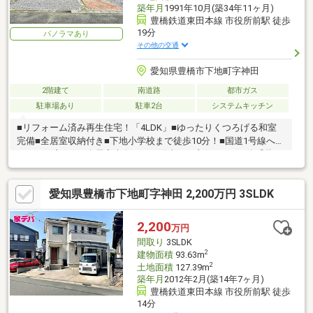
築年月
1991年10月(築34年11ヶ月)
豊橋鉄道東田本線 市役所前駅 徒歩
19分
パノラマあり
その他の交通
愛知県豊橋市下地町字神田
2階建て
南道路
都市ガス
駐車場あり
駐車2台
システムキッチン
■リフォーム済み再生住宅！「4LDK」■ゆったりくつろげる和室
完備■全居室収納付き■下地小学校まで徒歩10分！■国道1号線への
アクセス良好！■全居室南向きで、陽当たり良好！■バス停「元下
地」まで徒歩6
愛知県豊橋市下地町字神田 2,200万円 3SLDK
2,200
万円
間取り
3SLDK
2
建物面積
93.63m
2
土地面積
127.39m
築年月
2012年2月(築14年7ヶ月)
豊橋鉄道東田本線 市役所前駅 徒歩
14分