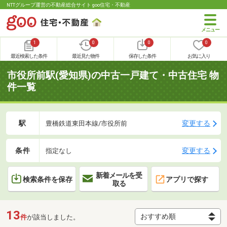
NTTグループ運営の不動産総合サイト goo住宅・不動産
1
0
0
0
最近検索した条件
最近見た物件
保存した条件
お気に入り
市役所前駅(愛知県)の中古一戸建て・中古住宅 物
件一覧
駅
変更する
豊橋鉄道東田本線/市役所前
条件
変更する
指定なし
新着メールを受
検索条件を保存
アプリで探す
取る
13
件
が該当しました。