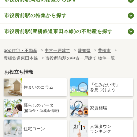
市役所前駅の特集から探す
市役所前駅(豊橋鉄道東田本線)の不動産を探す
goo住宅・不動産
中古一戸建て
愛知県
豊橋市
豊橋鉄道東田本線
市役所前駅の中古一戸建て 物件一覧
お役立ち情報
「住みたい街」
住まいのコラム
を見つけよう
暮らしのデータ
家賃相場
(補助金・助成金情報)
人気タウン
住宅ローン
ランキング