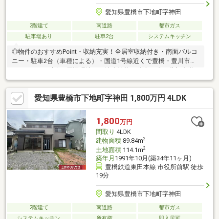
愛知県豊橋市下地町字神田
2階建て
南道路
都市ガス
駐車場あり
駐車2台
システムキッチン
◎物件のおすすめPoint・収納充実！全居室収納付き・南面バルコ
ニー・駐車2台（車種による）・国道1号線近くで豊橋・豊川市街
へのアクセス良好■周辺環境・下地小学校／徒歩10分・北部中学
校／徒歩11分■交通アクセス・豊鉄バス「元下地」停徒歩7分■豊
橋市内を中心に1000件以上の新築戸建・中古戸建・売土地・マン
愛知県豊橋市下地町字神田 1,800万円 4LDK
ションを幅広くご紹介しております。当物件以外にも多数の物件
をご紹介できます。まずはお気軽にお電話、ご来店くださいま
せ。☆お問合せは「0120-55-1834」まで【対応言語：英語 ／ポル
1,800
万円
トガル語】（language：English／Portuguese）
間取り
4LDK
2
建物面積
89.84m
2
土地面積
114.1m
築年月
1991年10月(築34年11ヶ月)
豊橋鉄道東田本線 市役所前駅 徒歩
19分
愛知県豊橋市下地町字神田
2階建て
南道路
都市ガス
システムキッチン
所有権
即入居可