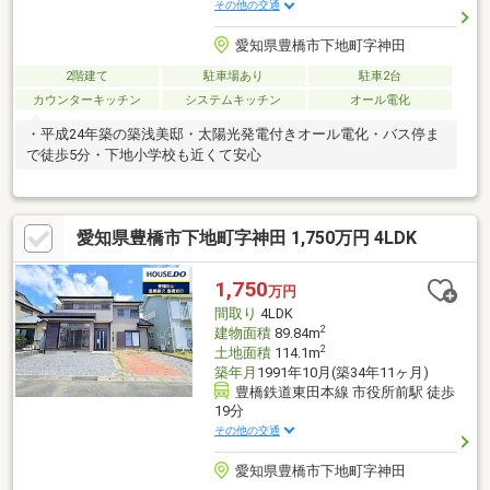
その他の交通
愛知県豊橋市下地町字神田
2階建て
駐車場あり
駐車2台
カウンターキッチン
システムキッチン
オール電化
・平成24年築の築浅美邸・太陽光発電付きオール電化・バス停ま
で徒歩5分・下地小学校も近くて安心
愛知県豊橋市下地町字神田 1,750万円 4LDK
1,750
万円
間取り
4LDK
2
建物面積
89.84m
2
土地面積
114.1m
築年月
1991年10月(築34年11ヶ月)
豊橋鉄道東田本線 市役所前駅 徒歩
19分
その他の交通
愛知県豊橋市下地町字神田