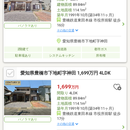
2
建物面積
89.84m
2
土地面積
114.1m
築年月
1991年10月(築34年11ヶ月)
豊橋鉄道東田本線 市役所前駅 徒歩
16分
パノラマあり
その他の交通
愛知県豊橋市下地町字神田
2階建て
南道路
都市ガス
駐車場あり
システムキッチン
所有権
愛知県豊橋市下地町字神田 1,699万円 4LDK
1,699
万円
間取り
4LDK
2
建物面積
89.84m
2
土地面積
114.1m
築年月
1991年10月(築34年11ヶ月)
豊橋鉄道東田本線 市役所前駅 徒歩
17分
パノラマあり
その他の交通