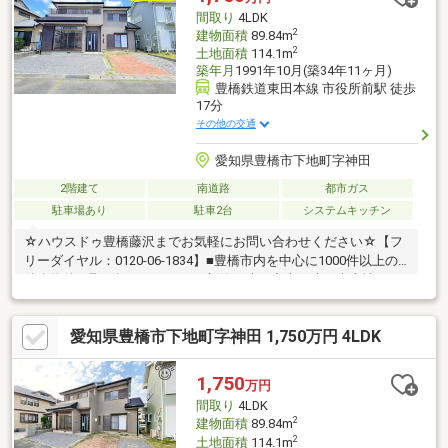
間取り
4LDK
2
建物面積
89.84m
2
土地面積
114.1m
築年月
1991年10月(築34年11ヶ月)
豊橋鉄道東田本線 市役所前駅 徒歩
17分
その他の交通
愛知県豊橋市下地町字神田
2階建て
南道路
都市ガス
駐車場あり
駐車2台
システムキッチン
☆ハウスドゥ豊橋藤沢までお気軽にお問い合わせください☆【フ
リーダイヤル：0120-06-1834】■豊橋市内を中心に1000件以上の
仲介物件を取り扱っています。新築戸建・中古戸建・売土地・マ
ンションまで幅広くご紹介しております。当物件以外にも多数の
物件をご紹介できます。まずはお気軽にお電話、ご来店ください
愛知県豊橋市下地町字神田 1,750万円 4LDK
ませ！【対応言語：英語 ／ポルトガル語（language：English／
Portuguese）】■住宅ローンの相談も承っております。当社のご
成約事例ですが、借入がある方、自営業の方、転職歴のある方、
1,750
万円
ローン残債を残して購入された方もおてつだいさせて頂きまし
間取り
4LDK
た。ぜひご相談ください！
2
建物面積
89.84m
2
土地面積
114.1m