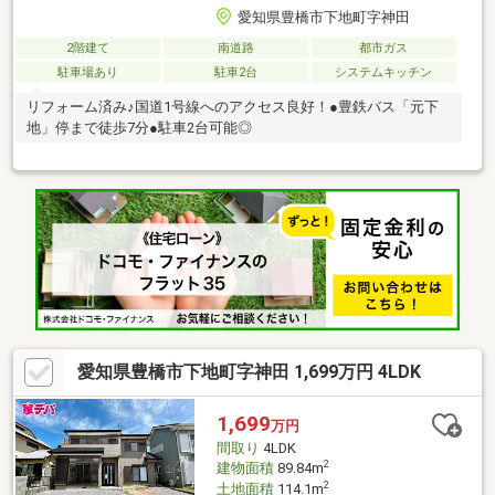
愛知県豊橋市下地町字神田
2階建て
南道路
都市ガス
駐車場あり
駐車2台
システムキッチン
リフォーム済み♪国道1号線へのアクセス良好！●豊鉄バス「元下
地」停まで徒歩7分●駐車2台可能◎
愛知県豊橋市下地町字神田 1,699万円 4LDK
1,699
万円
間取り
4LDK
2
建物面積
89.84m
2
土地面積
114.1m