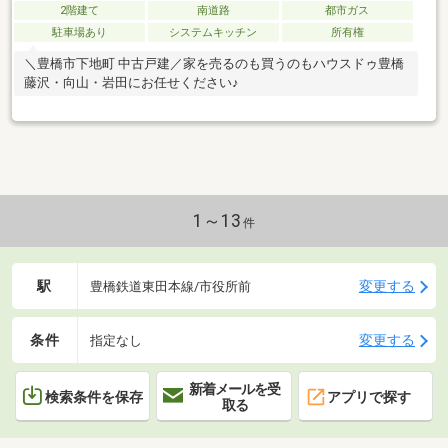
2階建て
南道路
都市ガス
駐車場あり
システムキッチン
所有権
＼豊橋市下地町 中古戸建／家を売るのも買うのもハウスドゥ豊橋
藤沢・向山・岩田にお任せください♪
1～13
件
駅
変更する
豊橋鉄道東田本線/市役所前
条件
変更する
指定なし
新着メールを受
検索条件を保存
アプリで探す
取る