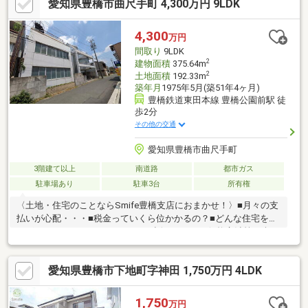
愛知県豊橋市曲尺手町 4,300万円 9LDK
ーション済み電動シャッター付のおしゃれなガレージハウスで
す。LDKは広々28帖！家族みんなでゆったりとくつろげる空間と
なります。各所に収納スペースも豊富ですっきりとし、快適な住
4,300
万円
まいとなります。ご見学予約・ご相談など、お気軽にお問い合わ
間取り
9LDK
せください。
2
建物面積
375.64m
2
土地面積
192.33m
築年月
1975年5月(築51年4ヶ月)
豊橋鉄道東田本線 豊橋公園前駅 徒
歩2分
その他の交通
愛知県豊橋市曲尺手町
3階建て以上
南道路
都市ガス
駐車場あり
駐車3台
所有権
〈土地・住宅のことならSmife豊橋支店におまかせ！〉■月々の支
払いが心配・・・■税金っていくら位かかるの？■どんな住宅を選
べばいいかわからない・・・etcお話ししづらい価格交渉等も含
め、何でもSmife豊橋支店にご相談ください！不安な住宅探し
を、しっかりとサポートいたします！！近隣に便利な施設盛りだ
愛知県豊橋市下地町字神田 1,750万円 4LDK
くさん♪豊橋市曲尺手町に敷地約58坪 建物約113坪の広々9LDK
お車は4台駐車可能住宅兼事務所としてご利用できます。八町小学
校まで徒歩約7分(約550m)豊城中学校まで徒歩約13分(約990m)お
1,750
万円