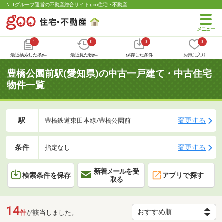
NTTグループ運営の不動産総合サイト goo住宅・不動産
1
0
0
0
最近検索した条件
最近見た物件
保存した条件
お気に入り
豊橋公園前駅(愛知県)の中古一戸建て・中古住宅
物件一覧
駅
変更する
豊橋鉄道東田本線/豊橋公園前
条件
変更する
指定なし
新着メールを受
検索条件を保存
アプリで探す
取る
14
件
が該当しました。