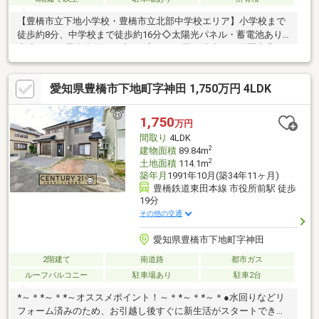
【豊橋市立下地小学校・豊橋市立北部中学校エリア】小学校まで
徒歩約8分、中学校まで徒歩約16分◇太陽光パネル・蓄電池あり
◇◇オール電化物件です◇■三宝こども園も徒歩１０分圏内◎☆
ご契約者様対象プレゼントキャンペーン実施中☆※2026年9月末日
まで※詳細はプレゼント情報をご覧ください。まずはお気軽にお
愛知県豊橋市下地町字神田 1,750万円 4LDK
問合せ下さい！
1,750
万円
間取り
4LDK
2
建物面積
89.84m
2
土地面積
114.1m
築年月
1991年10月(築34年11ヶ月)
豊橋鉄道東田本線 市役所前駅 徒歩
19分
その他の交通
愛知県豊橋市下地町字神田
2階建て
南道路
都市ガス
ルーフバルコニー
駐車場あり
駐車2台
*～＊*～＊*～オススメポイント！～＊*～＊*～＊●水回りなどリ
フォーム済みのため、お引越し後すぐに新生活がスタートできま