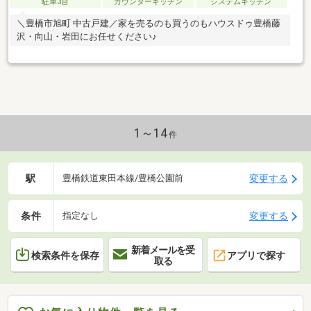
駐車3台
カウンターキッチン
システムキッチン
＼豊橋市旭町 中古戸建／家を売るのも買うのもハウスドゥ豊橋藤
沢・向山・岩田にお任せください♪
1～14
件
駅
変更する
豊橋鉄道東田本線/豊橋公園前
条件
変更する
指定なし
新着メールを受
検索条件を保存
アプリで探す
取る