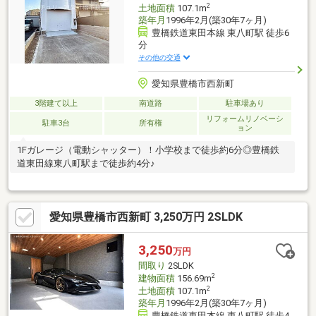
2
土地面積
107.1m
築年月
1996年2月(築30年7ヶ月)
豊橋鉄道東田本線 東八町駅 徒歩6
分
その他の交通
愛知県豊橋市西新町
3階建て以上
南道路
駐車場あり
リフォームリノベーシ
駐車3台
所有権
ョン
1Fガレージ（電動シャッター）！小学校まで徒歩約6分◎豊橋鉄
道東田線東八町駅まで徒歩約4分♪
愛知県豊橋市西新町 3,250万円 2SLDK
3,250
万円
間取り
2SLDK
2
建物面積
156.69m
2
土地面積
107.1m
築年月
1996年2月(築30年7ヶ月)
豊橋鉄道東田本線 東八町駅 徒歩4