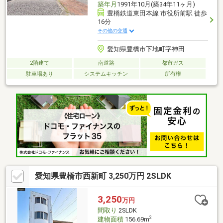
築年月
1991年10月(築34年11ヶ月)
豊橋鉄道東田本線 市役所前駅 徒歩
16分
その他の交通
愛知県豊橋市下地町字神田
2階建て
南道路
都市ガス
駐車場あり
システムキッチン
所有権
愛知県豊橋市西新町 3,250万円 2SLDK
3,250
万円
間取り
2SLDK
2
建物面積
156.69m