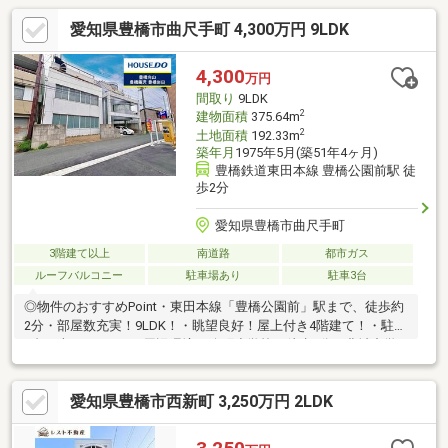
愛知県豊橋市曲尺手町 4,300万円 9LDK
4,300
万円
間取り
9LDK
2
建物面積
375.64m
2
土地面積
192.33m
築年月
1975年5月(築51年4ヶ月)
豊橋鉄道東田本線 豊橋公園前駅 徒
歩2分
愛知県豊橋市曲尺手町
3階建て以上
南道路
都市ガス
ルーフバルコニー
駐車場あり
駐車3台
◎物件のおすすめPoint・東田本線「豊橋公園前」駅まで、徒歩約
2分・部屋数充実！9LDK！・眺望良好！屋上付き4階建て！・駐車
4台（車種による）■周辺環境・八町小学校／徒歩5分・豊城中学
校／徒歩13分■交通アクセス・豊鉄バス「前田橋」停徒歩7分■豊
橋市内を中心に1000件以上の新築戸建・中古戸建・売土地・マン
愛知県豊橋市西新町 3,250万円 2LDK
ションを幅広くご紹介しております。当物件以外にも多数の物件
をご紹介できます。まずはお気軽にお電話、ご来店くださいま
せ。☆お問合せは「0120-55-1834」まで【対応言語：英語 ／ポル