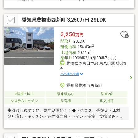
す！●外壁塗装もリフォーム済みなので安心です！●LDKは明るい
空間でご家族がゆったりと過ごすことができます！●独立した和
室は２世帯をお考えの方にもオススメです！●南面バルコニーで
愛知県豊橋市西新町 3,250万円 2SLDK
お洗濯ものも良く乾きます。●シロアリ点検済みで安心です！
【周辺環境】■小、中学校まで徒歩約11分圏内にあり通学も安心
で、子育てに便利な住環境です。■国道1号線にアクセス良くお車
3,250
万円
での移動も便利です。お気軽にお問合わせください！
間取り
2SLDK
2
建物面積
156.69m
2
土地面積
107.1m
築年月
1996年2月(築30年7ヶ月)
豊橋鉄道東田本線 東八町駅 徒歩3
分
その他の交通
愛知県豊橋市西新町
3階建て以上
駐車場あり
駐車2台
システムキッチン
所有権
即入居可
◆引渡し後すぐに、新生活開始！！◆・クロス 張替え・床材
貼り増し・キッチン・造作洗面台・トイレ・浴室 交換済み・建
具 交換・照明器具、スイッチ、コンセント 交換・給湯器 交
換・ハウスクリーニング 済・外壁塗装 実施八町小学校まで、
徒歩約6分(約470m)豊城中学校まで、徒歩約18分(約1370m)リノベ