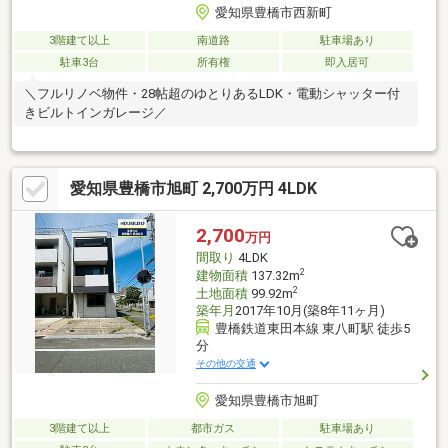
愛知県豊橋市西新町
3階建て以上
南道路
駐車場あり
駐車3台
所有権
即入居可
＼フルリノベ物件・28帖超のゆとりあるLDK・電動シャッター付
きビルトインガレージ／
愛知県豊橋市旭町 2,700万円 4LDK
2,700
万円
間取り
4LDK
2
建物面積
137.32m
2
土地面積
99.92m
築年月
2017年10月(築8年11ヶ月)
豊橋鉄道東田本線 東八町駅 徒歩5
分
その他の交通
愛知県豊橋市旭町
3階建て以上
都市ガス
駐車場あり