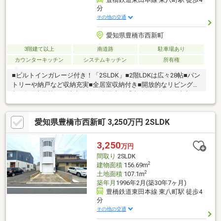
分
その他の交通
愛知県豊橋市西新町
3階建て以上
南道路
駐車場あり
カウンターキッチン
システムキッチン
所有権
■ビルトインガレージ付き！「2SLDK」■2階LDKは広々28帖■パン
トリーや納戸など収納充実■全居室収納付き■開放的なリビング階
段■八町小学校まで徒歩6分！■東田本線「東八町」停まで徒歩4
分！
愛知県豊橋市西新町 3,250万円 2SLDK
3,250
万円
間取り
2SLDK
2
建物面積
156.69m
2
土地面積
107.1m
築年月
1996年2月(築30年7ヶ月)
豊橋鉄道東田本線 東八町駅 徒歩4
分
その他の交通