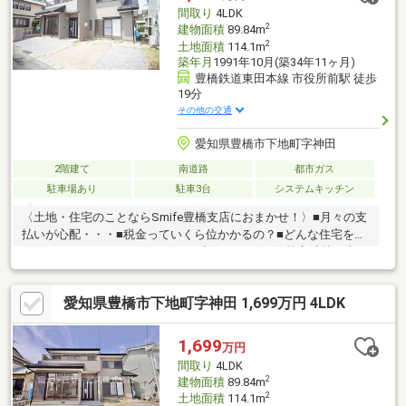
気軽にお問合せください。
間取り
4LDK
2
建物面積
89.84m
2
土地面積
114.1m
築年月
1991年10月(築34年11ヶ月)
豊橋鉄道東田本線 市役所前駅 徒歩
19分
その他の交通
愛知県豊橋市下地町字神田
2階建て
南道路
都市ガス
駐車場あり
駐車3台
システムキッチン
〈土地・住宅のことならSmife豊橋支店におまかせ！〉■月々の支
払いが心配・・・■税金っていくら位かかるの？■どんな住宅を選
べばいいかわからない・・・etcお話ししづらい価格交渉等も含
め、何でもSmife豊橋支店にご相談ください！不安な住宅探し
を、しっかりとサポートいたします！！近隣に便利な施設盛りだ
愛知県豊橋市下地町字神田 1,699万円 4LDK
くさん♪4LDKの中古戸建です。2026/06 内装リフォーム完了予
定・キッチン 浴室 トイレ 洗面所・壁 フロアタイル貼り・
給湯器 建具2026/06 外装リフォーム完了予定※追加リフォーム
1,699
万円
の相談も可能です。お気軽にお問合せください♪
間取り
4LDK
2
建物面積
89.84m
2
土地面積
114.1m