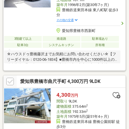
築年月
1996年2月(築30年7ヶ月)
豊橋鉄道東田本線 東八町駅 徒歩3
分
その他の交通
愛知県豊橋市西新町
3階建て以上
南道路
駐車場あり
駐車3台
システムキッチン
所有権
☆ハウスドゥ豊橋藤沢までお気軽にお問い合わせください☆【フ
リーダイヤル：0120-06-1834】■豊橋市内を中心に1000件以上の
仲介物件を取り扱っています。新築戸建・中古戸建・売土地・マ
ンションまで幅広くご紹介しております。当物件以外にも多数の
物件をご紹介できます。まずはお気軽にお電話、ご来店ください
愛知県豊橋市曲尺手町 4,300万円 9LDK
ませ！【対応言語：英語 ／ポルトガル語（language：English／
Portuguese）】■住宅ローンの相談も承っております。当社のご
成約事例ですが、借入がある方、自営業の方、転職歴のある方、
4,300
万円
ローン残債を残して購入された方もおてつだいさせて頂きまし
間取り
9LDK
た。ぜひご相談ください！
2
建物面積
375.64m
2
土地面積
192.33m
築年月
1975年5月(築51年4ヶ月)
豊橋鉄道東田本線 豊橋公園前駅 徒
歩3分