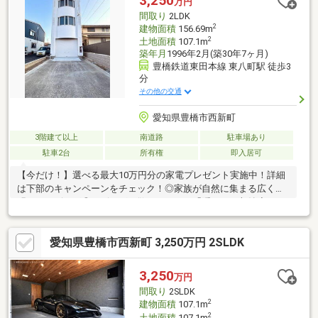
3,250
万円
トガル語】（language：English／Portuguese）
間取り
2LDK
2
建物面積
156.69m
2
土地面積
107.1m
築年月
1996年2月(築30年7ヶ月)
豊橋鉄道東田本線 東八町駅 徒歩3
分
その他の交通
愛知県豊橋市西新町
3階建て以上
南道路
駐車場あり
駐車2台
所有権
即入居可
【今だけ！】選べる最大10万円分の家電プレゼント実施中！詳細
は下部のキャンペーンをチェック！◎家族が自然に集まる広くて
明るいリビング◎リビングが散らからない「隠せる」収納◇レス
ト不動産 ◇豊橋・豊川の家探しは、全てお任せください！● ネッ
トのお家、まとめてご案内！不動産屋を回る手間はゼロ。気にな
愛知県豊橋市西新町 3,250万円 2SLDK
るお家は一度に見に行きましょう！● あなたに「一番良いロー
ン」をプロが探します！「今の家賃より安くしたい」「ローンが
不安」な方も一番おトクなプランを提案します。● プロが「悪い
3,250
万円
ところ」も正直に教えます！リスクを徹底的になくして、失敗し
間取り
2SLDK
ない「最高のお家」だけをご案内します。
2
建物面積
107.1m
2
土地面積
107.1m