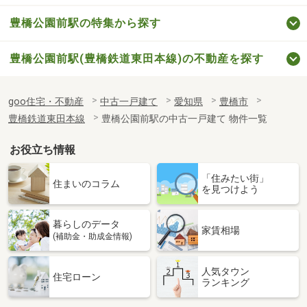
豊橋公園前駅の特集から探す
豊橋公園前駅(豊橋鉄道東田本線)の不動産を探す
goo住宅・不動産
中古一戸建て
愛知県
豊橋市
豊橋鉄道東田本線
豊橋公園前駅の中古一戸建て 物件一覧
お役立ち情報
「住みたい街」
住まいのコラム
を見つけよう
暮らしのデータ
家賃相場
(補助金・助成金情報)
人気タウン
住宅ローン
ランキング