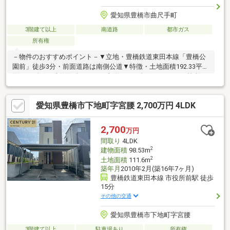
愛知県豊橋市曲尺手町
3階建て以上
南道路
都市ガス
所有権
－物件のおすすめポイント－▼立地・豊橋鉄道東田本線「豊橋公
園前」徒歩3分・前面道路は南側公道▼特徴・土地面積192.33平米
(約58.17坪)・建物面積375.64平米(約113.63坪)・トイレを3箇所、
洗面室・玄関を2箇所に配置・3階に南向きバルコニー2箇所有・
ピロティ(車庫)有(車種による)▼周辺環境・豊橋市立八町小学校
愛知県豊橋市下地町字宮腰 2,700万円 4LDK
徒歩5分(約400m)・サンヨネ魚町本店 徒歩10分(約760m)・ファミ
リーマート豊橋呉服町店 徒歩5分(約360m)■ ご希望の住まい探し
をお手伝いします ━━━━━・・・物件の詳細・ご相談はお気軽
2,700
万円
にお問い合わせください。
間取り
4LDK
2
建物面積
98.53m
2
土地面積
111.6m
築年月
2010年2月(築16年7ヶ月)
豊橋鉄道東田本線 市役所前駅 徒歩
15分
その他の交通
愛知県豊橋市下地町字宮腰
3階建て以上
駐車場あり
所有権