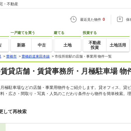
住宅・不動産
0
最近見た物件
保
一戸建てを買う
建てる
投資する
不動産
古
新築
中古
土地
土地活用
投資
県
>
豊橋市
>
豊橋鉄道東田本線
>
市役所前駅の店舗・事業用 物件一覧
の賃貸店舗・賃貸事務所・月極駐車場 物
所、月極駐車場などの店舗・事業用物件をご紹介します。貸オフィス、貸
賃料・広さ・間取り・写真・人気のこだわり条件から物件を簡単検索。理
更して再検索