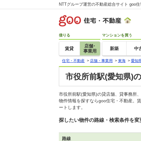
NTTグループ運営の不動産総合サイト goo
借りる
マンションを買う
店舗･
賃貸
新築
中
事業用
住宅・不動産
>
店舗・事業用
>
東海
>
愛知
市役所前駅(愛知県)
市役所前駅(愛知県)の貸店舗、貸事務
物件情報を探すならgoo住宅・不動産。
ートします。
探したい物件の路線・検索条件を変
路線