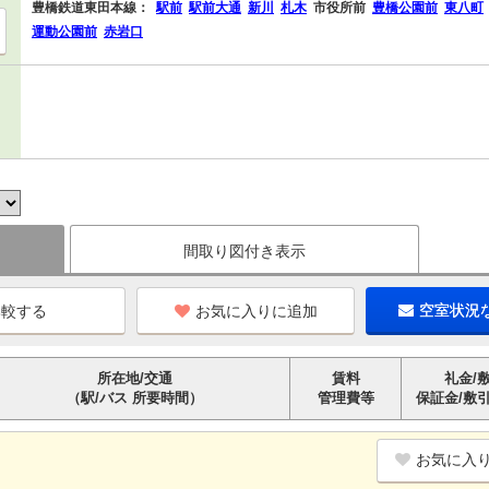
豊橋鉄道東田本線：
駅前
駅前大通
新川
札木
市役所前
豊橋公園前
東八町
運動公園前
赤岩口
間取り図付き表示
お気に入りに追加
空室状況
所在地/交通
賃料
礼金/
（駅/バス 所要時間）
管理費等
保証金/敷
お気に入