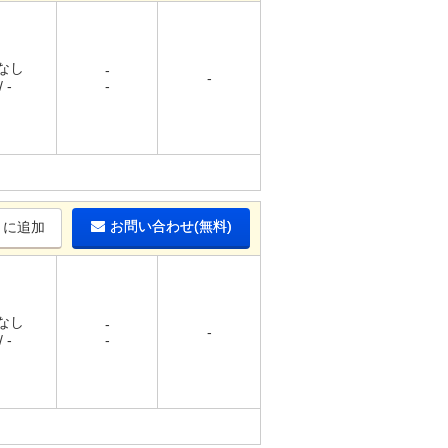
 なし
-
-
 -
-
お問い合わせ(無料)
りに追加
 なし
-
-
 -
-