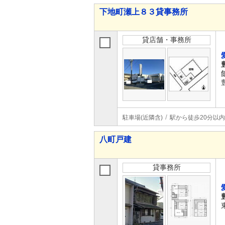
下地町瀬上８３貸事務所
貸店舗・事務所
駐車場(近隣含)
駅から徒歩20分以内
八町戸建
貸事務所