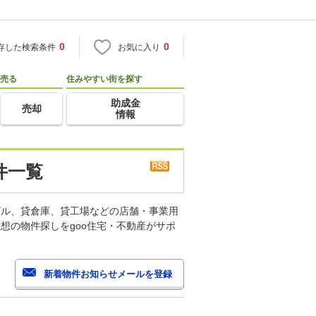
0
0
存した検索条件
お気に入り
売る
住みやすい街を探す
助成金
売却
情報
件一覧
ビル、貸倉庫、貸工場などの店舗・事業用
想の物件探しをgoo住宅・不動産がサポ