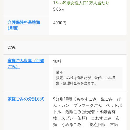
15～49歳女性人口1万人当たり
5.06人
介護保険料基準額
4930円
(月額)
ごみ
家庭ごみ収集（可燃
無料
ごみ）
備考
指定ごみ袋は有料だが、袋代にごみ収
集・処理料金等を含まず。
家庭ごみの分別方式
9分別10種〔もやすごみ 生ごみ び
ん・カン プラマークごみ ペットボ
トル 危険ごみ(蛍光管・水銀含有
物、スプレー缶類) こわすごみ 布
類 うめるごみ〕 拠点回収：古紙