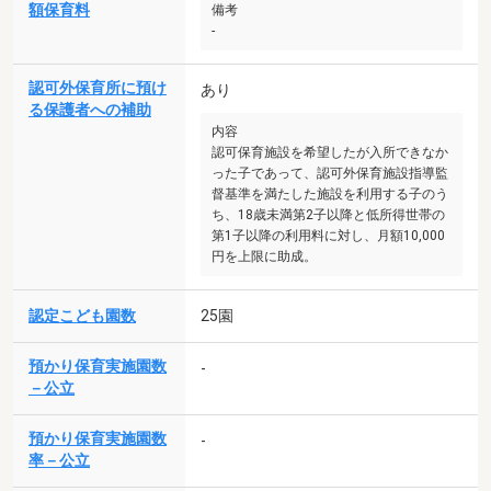
額保育料
備考
-
認可外保育所に預け
あり
る保護者への補助
内容
認可保育施設を希望したが入所できなか
った子であって、認可外保育施設指導監
督基準を満たした施設を利用する子のう
ち、18歳未満第2子以降と低所得世帯の
第1子以降の利用料に対し、月額10,000
円を上限に助成。
認定こども園数
25園
預かり保育実施園数
-
－公立
預かり保育実施園数
-
率－公立