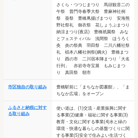
さくら・つつじまつり 馬頭観音二の
午祭 普門寺春季大祭 豊麻神社例
祭 葵祭 豊橋凧揚げまつり 安海熊
野社祭礼 御衣祭 花しょうぶまつり
納涼まつり(夜店) 豊橋祇園祭 みな
とフェスティバル 浅間祭 ほうろく
灸 炎の祭典 羽田祭 二川八幡社祭
礼 椙本八幡社例祭(綱火) 豊橋まつ
り 酉の市 二川宿本陣まつり「大名
行列」 赤岩寺寺宝展 もみじまつ
り 真田祭 朝市
市区独自の取り組み
豊橋駅前に「まちなか図書館」、「ま
ちなか広場」をオープン
ふるさと納税に対す
使い道は、(1)交流・産業振興に関す
る取り組み
る事業(2)健康・福祉に関する事業(3)
教育・文化に関する事業(4)水と緑の
環境・快適な暮らしの基盤づくりに関
する事業(5)安全で住みよい生活づく