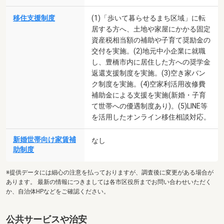
移住支援制度
(1)「歩いて暮らせるまち区域」に転
居する方へ、土地や家屋にかかる固定
資産税相当額の補助や子育て奨励金の
交付を実施。(2)地元中小企業に就職
し、豊橋市内に居住した方への奨学金
返還支援制度を実施。(3)空き家バン
ク制度を実施。(4)空家利活用改修費
補助金による支援を実施(新婚・子育
て世帯への優遇制度あり)。(5)LINE等
を活用したオンライン移住相談対応。
新婚世帯向け家賃補
なし
助制度
※提供データには細心の注意を払っておりますが、調査後に変更がある場合が
あります。 最新の情報につきましては各市区役所までお問い合わせいただく
か、自治体HPなどをご確認ください。
公共サービスや治安