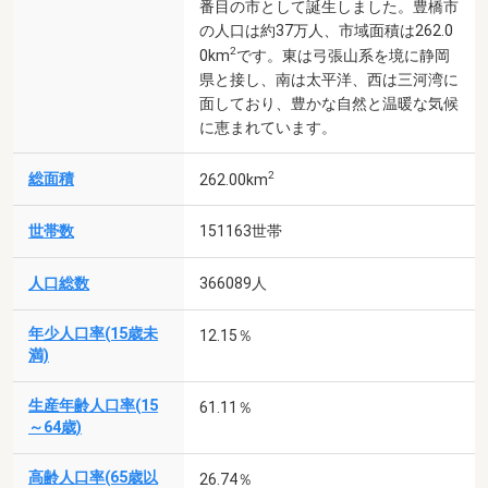
番目の市として誕生しました。豊橋市
の人口は約37万人、市域面積は262.0
2
0km
です。東は弓張山系を境に静岡
県と接し、南は太平洋、西は三河湾に
面しており、豊かな自然と温暖な気候
に恵まれています。
2
総面積
262.00km
世帯数
151163世帯
人口総数
366089人
年少人口率(15歳未
12.15％
満)
生産年齢人口率(15
61.11％
～64歳)
高齢人口率(65歳以
26.74％