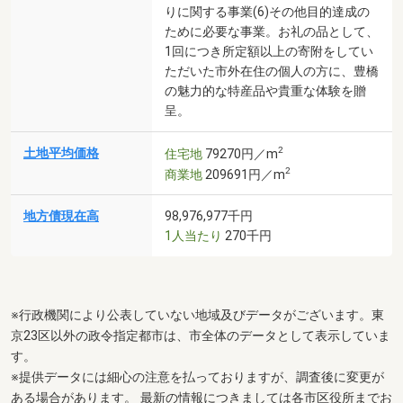
りに関する事業(6)その他目的達成の
ために必要な事業。お礼の品として、
1回につき所定額以上の寄附をしてい
ただいた市外在住の個人の方に、豊橋
の魅力的な特産品や貴重な体験を贈
呈。
2
土地平均価格
住宅地
79270円／m
2
商業地
209691円／m
地方債現在高
98,976,977千円
1人当たり
270千円
※行政機関により公表していない地域及びデータがございます。東
京23区以外の政令指定都市は、市全体のデータとして表示していま
す。
※提供データには細心の注意を払っておりますが、調査後に変更が
ある場合があります。 最新の情報につきましては各市区役所までお