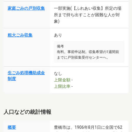
家庭ごみの戸別収集
一部実施(【ふれあい収集】所定の場
所まで持ち出すことが困難な人が対
象)
粗大ごみ収集
あり
備考
有料。事前申込制。収集希望の1週間前
までに戸別収集受付センターへ。
生ごみ処理機助成金
なし
制度
上限金額
-
上限比率
-
人口などの統計情報
概要
豊橋市は、1906年8月1日に全国で62