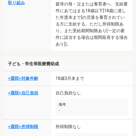
取り組み
庭等の母・父または養育者へ、支給要
件にあてはまる18歳以下[18歳に達し
た年度末まで]の児童を養育されてい
る方に支給する。ただし所得制限あ
り。また受給期間制限あり[一定の要
件に該当する場合は期間延長する場合
あり])。
子ども・学生等医療費助成
<通院>対象年齢
18歳3月末まで
<通院>自己負担
自己負担なし
備考
-
<通院>所得制限
所得制限なし