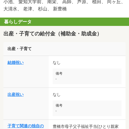
小池、 愛知大学前、 南栄、 高師、 芦原、 植田、 向ヶ丘、
大清水、 老津、 杉山、 新豊橋
暮らしデータ
出産・子育ての給付金（補助金・助成金）
出産・子育て
結婚祝い
なし
備考
-
出産祝い
なし
備考
-
子育て関連の独自の
豊橋市母子父子福祉手当(ひとり親家