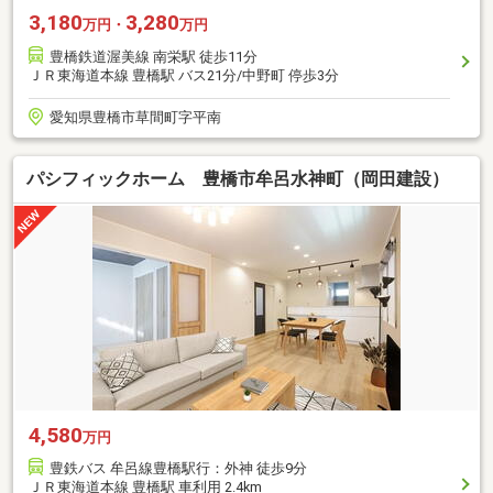
3,180
3,280
万円・
万円
豊橋鉄道渥美線 南栄駅 徒歩11分
ＪＲ東海道本線 豊橋駅 バス21分/中野町 停歩3分
愛知県豊橋市草間町字平南
パシフィックホーム 豊橋市牟呂水神町（岡田建設）
4,580
万円
豊鉄バス 牟呂線豊橋駅行：外神 徒歩9分
ＪＲ東海道本線 豊橋駅 車利用 2.4km