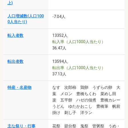
上)
人口増減数(人口100
-7.04人
0人当たり)
転入者数
13352人
転入率（人口1000人当たり）
36.47人
転出者数
13594人
転出率（人口1000人当たり）
37.13人
特産・名産物
なす 次郎柿 鶏卵 うずらの卵 大
葉 メロン 豊橋ちくわ 菜めし田
楽 五平餅 ハゼの佃煮 豊橋カレー
うどん ゆたかおこし 豊橋筆 帆前
掛け 刺し子 洋ラン
主な祭り・行事
花祭 節分祭 鬼祭 管粥祭 うめ・