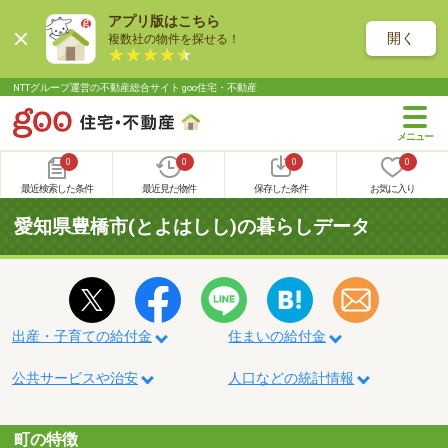
アプリ版はこちら
開く
複数社の物件を探せる！
NTTグループ運営の不動産総合サイト goo住宅・不動産
0
0
0
0
最近検索した条件
最近見た物件
保存した条件
お気に入り
愛知県豊橋市(とよはしし)の暮らしデータ
出産・子育ての給付金
住まいの給付金
公共サービスや治安
人口などの統計情報
町の特徴