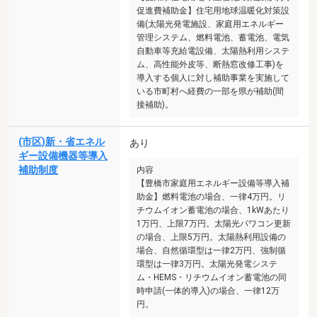
促進費補助金】住宅用地球温暖化対策設
備(太陽光発電施設、家庭用エネルギー
管理システム、燃料電池、蓄電池、電気
自動車等充給電設備、太陽熱利用システ
ム、高性能外皮等、断熱窓改修工事)を
導入する個人に対し補助事業を実施して
いる市町村へ経費の一部を県が補助(間
接補助)。
(市区)新・省エネル
あり
ギー設備機器等導入
補助制度
内容
【豊橋市家庭用エネルギー設備等導入補
助金】燃料電池の場合、一律4万円。リ
チウムイオン蓄電池の場合、1kWあたり
1万円、上限7万円。太陽光パワコン更新
の場合、上限5万円。太陽熱利用設備の
場合、自然循環型は一律2万円、強制循
環型は一律3万円。太陽光発電システ
ム・HEMS・リチウムイオン蓄電池の同
時申請(一体的導入)の場合、一律12万
円。