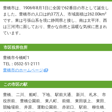
豊橋市は、1906年8月1日に全国で62番目の市として誕生し
2
ました。豊橋市の人口は約37万人、市域面積は262.00km
です。東は弓張山系を境に静岡県と接し、南は太平洋、西
は三河湾に面しており、豊かな自然と温暖な気候に恵まれ
ています。
市区役所住所
豊橋市今橋町1
TEL：0532-51-2111
豊橋市のホームページ
この市区の駅
豊橋、 二川、 船町、 下地、 駅前大通、 新川、 札木、 市
役所前、 豊橋公園前、 東八町、 前畑、 東田坂上、 東田、
競輪場前、 井原、 運動公園前、 赤岩口、 駅前、 柳生橋、