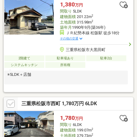
1,380
万円
間取り
5LDK
2
建物面積
201.22m
2
土地面積
315.98m
築年月
1990年9月(築36年)
ＪＲ紀勢本線 松阪駅 徒歩18分
その他の交通
三重県松阪市大黒田町
2階建て
駐車場あり
駐車2台
システムキッチン
所有権
※5LDK＋店舗
三重県松阪市西町 1,780万円 6LDK
1,780
万円
間取り
6LDK
2
建物面積
199.07m
2
土地面積
379.73m