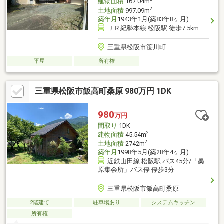
建物面積
167.04m
2
土地面積
997.09m
築年月
1943年1月(築83年8ヶ月)
ＪＲ紀勢本線 松阪駅 徒歩7.5km
三重県松阪市笹川町
平屋
所有権
三重県松阪市飯高町桑原 980万円 1DK
980
万円
間取り
1DK
2
建物面積
45.54m
2
土地面積
2742m
築年月
1998年5月(築28年4ヶ月)
近鉄山田線 松阪駅 バス45分/「桑
原集会所」バス停 停歩3分
三重県松阪市飯高町桑原
2階建て
駐車場あり
システムキッチン
所有権