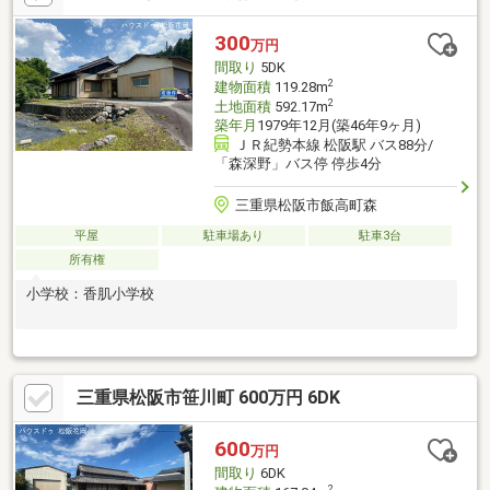
300
万円
間取り
5DK
2
建物面積
119.28m
2
土地面積
592.17m
築年月
1979年12月(築46年9ヶ月)
ＪＲ紀勢本線 松阪駅 バス88分/
「森深野」バス停 停歩4分
三重県松阪市飯高町森
平屋
駐車場あり
駐車3台
所有権
小学校：香肌小学校
三重県松阪市笹川町 600万円 6DK
600
万円
間取り
6DK
2