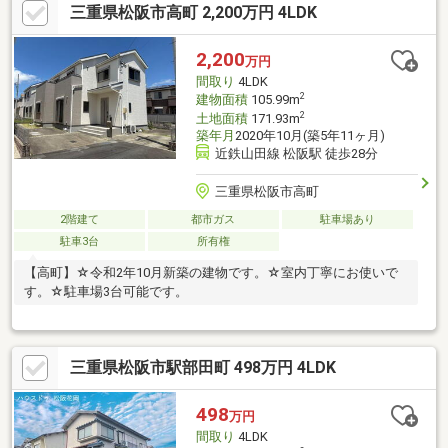
三重県松阪市高町 2,200万円 4LDK
2,200
万円
間取り
4LDK
2
建物面積
105.99m
2
土地面積
171.93m
築年月
2020年10月(築5年11ヶ月)
近鉄山田線 松阪駅 徒歩28分
三重県松阪市高町
2階建て
都市ガス
駐車場あり
駐車3台
所有権
【高町】☆令和2年10月新築の建物です。☆室内丁寧にお使いで
す。☆駐車場3台可能です。
三重県松阪市駅部田町 498万円 4LDK
498
万円
間取り
4LDK