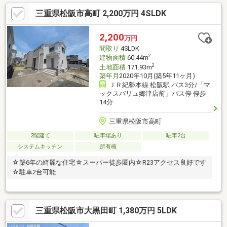
三重県松阪市高町 2,200万円 4SLDK
2,200
万円
間取り
4SLDK
2
建物面積
60.44m
2
土地面積
171.93m
築年月
2020年10月(築5年11ヶ月)
ＪＲ紀勢本線 松阪駅 バス3分/「マ
ックスバリュ郷津店前」バス停 停歩
14分
三重県松阪市高町
2階建て
駐車場あり
駐車2台
システムキッチン
所有権
☆築6年の綺麗な住宅☆スーパー徒歩圏内☆R23アクセス良好です
☆駐車2台可能
三重県松阪市大黒田町 1,380万円 5LDK