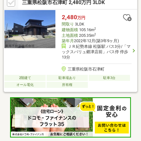
三重県松阪市石津町 2,480万円 3LDK
量〇ぎゅーとらラブリー大黒田店まで約400ｍ、買い物便利です
2,480
万円
間取り
3LDK
2
建物面積
105.16m
2
土地面積
205.35m
築年月
2022年12月(築3年9ヶ月)
ＪＲ紀勢本線 松阪駅 バス3分/「マ
ックスバリュ郷津店前」バス停 停歩
13分
三重県松阪市石津町
2階建て
駐車場あり
駐車3台
オール電化
所有権