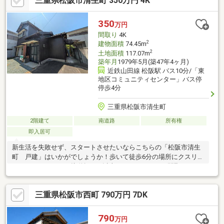
三重県松阪市清生町 350万円 4K
350
万円
間取り
4K
2
建物面積
74.45m
2
土地面積
117.07m
築年月
1979年5月(築47年4ヶ月)
近鉄山田線 松阪駅 バス10分/「東
地区コミュニティセンター」バス停
停歩4分
三重県松阪市清生町
2階建て
南道路
所有権
即入居可
新生活を失敗せず、スタートさせたいならこちらの「松阪市清生
町 戸建」はいかがでしょうか！歩いて徒歩6分の場所にクスリの
アオキもあります！接道幅10m以上！ゆったりとした間取りの
4DKです！中古の戸建て物件のご紹介！すぐに入居できるので、
お急ぎの方も安心してお問い合わせください！320万円の価格抑
三重県松阪市西町 790万円 7DK
えめの物件です(^o^)
790
万円