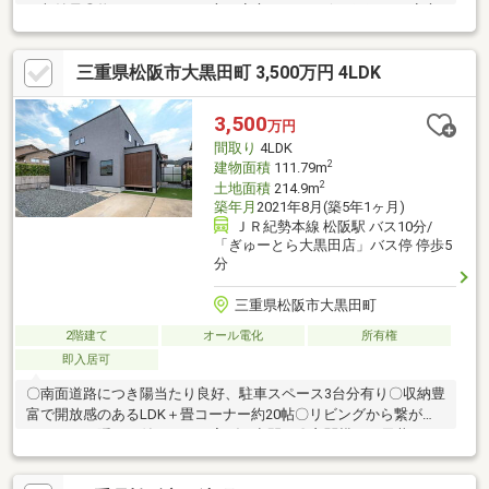
で収納量◎物がたくさんある方も安心できます☆＊雨の日も安心
の、２台分カーポート付き♪■お部屋■＊ゆったり8.3帖の主寝室
は、ベッドを置いても広々としたくつろぎ空間です。 大型ベッ
三重県松阪市大黒田町 3,500万円 4LDK
ドやデスクを置いても余裕がございます。＊2階洋室を区切って2
部屋にすることも可能です◎■設備■＊食器洗浄乾燥機付きのキッ
チンですので家事の負担も軽減してくれます◎＊IHなので火を使
3,500
万円
わず安心・安全！小さなお子様のいるご家庭にオススメです。■
間取り
4LDK
学校■ 港小学校・鎌田中学校
2
建物面積
111.79m
2
土地面積
214.9m
築年月
2021年8月(築5年1ヶ月)
ＪＲ紀勢本線 松阪駅 バス10分/
「ぎゅーとら大黒田店」バス停 停歩5
分
三重県松阪市大黒田町
2階建て
オール電化
所有権
即入居可
〇南面道路につき陽当たり良好、駐車スペース3台分有り〇収納豊
富で開放感のあるLDK＋畳コーナー約20帖〇リビングから繋がる
テラスは目隠しが付いており寛げる空間に〇玄関横には天井まで
高さのあるシューズクロークがあり玄関回りがスッキリ〇2階の2
ウェイウォークスルークローゼットは季節の入れ替え不要な大容