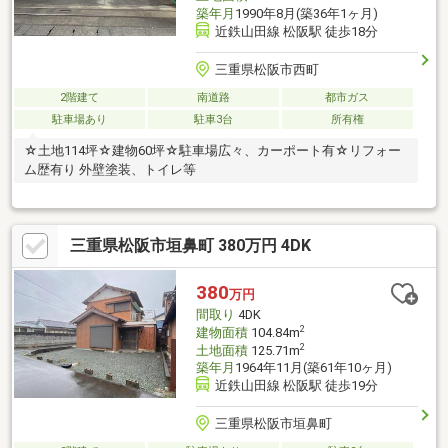
築年月
1990年8月(築36年1ヶ月)
近鉄山田線 松阪駅 徒歩18分
三重県松阪市西町
2階建て
南道路
都市ガス
駐車場あり
駐車3台
所有権
☆土地114坪☆建物60坪☆駐車場広々、カーポート有☆リフォー
ム歴有り 外壁塗装、トイレ等
三重県松阪市垣鼻町 380万円 4DK
380
万円
間取り
4DK
2
建物面積
104.84m
2
土地面積
125.71m
築年月
1964年11月(築61年10ヶ月)
近鉄山田線 松阪駅 徒歩19分
三重県松阪市垣鼻町