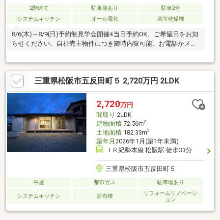
2階建て
駐車場あり
駐車2台
システムキッチン
オール電化
浴室乾燥機
8/6(木)～8/9(日)予約制見学会開催※当日予約OK。ご希望日をお知
らせください。自社売主物件につき随時内覧可能。お電話かメー
ルでご希望日をお知らせください。
三重県松阪市五反田町５ 2,720万円 2LDK
2,720
万円
間取り
2LDK
2
建物面積
72.56m
2
土地面積
182.33m
築年月
2026年1月(築1年未満)
ＪＲ紀勢本線 松阪駅 徒歩33分
三重県松阪市五反田町５
平屋
都市ガス
駐車場あり
リフォームリノベーシ
システムキッチン
所有権
ョン