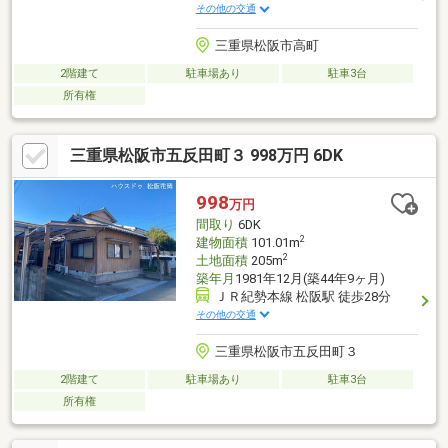
その他の交通
三重県松阪市高町
2階建て
駐車場あり
駐車3台
所有権
三重県松阪市五反田町３ 998万円 6DK
998
万円
間取り
6DK
2
建物面積
101.01m
2
土地面積
205m
築年月
1981年12月(築44年9ヶ月)
ＪＲ紀勢本線 松阪駅 徒歩28分
その他の交通
三重県松阪市五反田町３
2階建て
駐車場あり
駐車3台
所有権