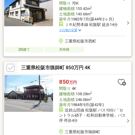
間取り
7DK
2
建物面積
155.42m
2
土地面積
143.66m
築年月
1982年7月(築44年2ヶ月)
ＪＲ紀勢本線 松阪駅 徒歩14分
その他の交通
三重県松阪市西町
2階建て
所有権
三重県松阪市猟師町 850万円 4K
850
万円
間取り
4K
2
建物面積
138.28m
2
土地面積
246.06m
築年月
1984年9月(築42年)
近鉄山田線 松阪駅 バス10分/「セ
ントラル硝子・松和自動車学校」バス
停 停歩4分
三重県松阪市猟師町