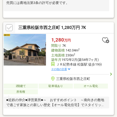
売買には農地法第3条の許可が必要です。
三重県松阪市西之庄町 1,280万円 7K
1,280
万円
間取り
7K
2
建物面積
142.04m
2
土地面積
230m
築年月
1972年2月(築54年7ヶ月)
ＪＲ紀勢本線 松阪駅 徒歩19分
その他の交通
三重県松阪市西之庄町
2階建て
駐車場あり
オール電化
所有権
■近鉄の仲介■津営業所■～ おすすめポイント ～南向きの敷地
で過ごす家族との新しい歴史【オール電化住宅】でスタイリッシ
ュな新生活積水ハウスの家リフォーム済駐車１台可■近鉄の仲介■
津営業所■南向きの陽だまりが家族の時間をやさしく包む、積水