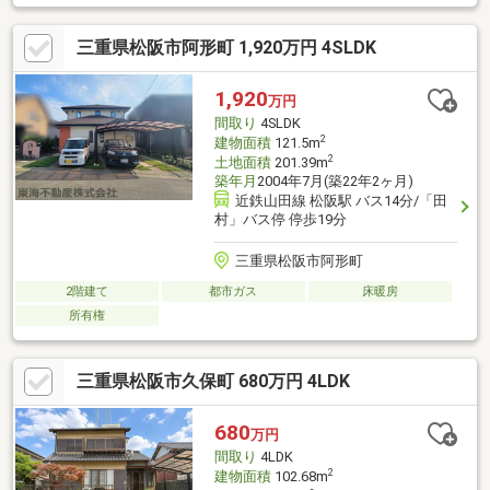
三重県松阪市阿形町 1,920万円 4SLDK
1,920
万円
間取り
4SLDK
2
建物面積
121.5m
2
土地面積
201.39m
築年月
2004年7月(築22年2ヶ月)
近鉄山田線 松阪駅 バス14分/「田
村」バス停 停歩19分
三重県松阪市阿形町
2階建て
都市ガス
床暖房
所有権
三重県松阪市久保町 680万円 4LDK
680
万円
間取り
4LDK
2
建物面積
102.68m