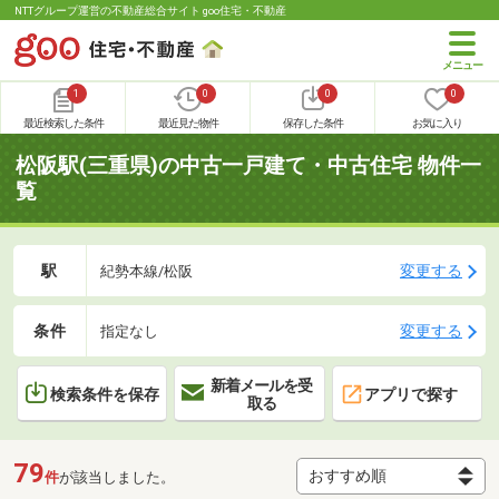
NTTグループ運営の不動産総合サイト goo住宅・不動産
1
0
0
0
最近検索した条件
最近見た物件
保存した条件
お気に入り
松阪駅(三重県)の中古一戸建て・中古住宅 物件一
覧
駅
変更する
紀勢本線/松阪
条件
変更する
指定なし
新着メールを受
検索条件を保存
アプリで探す
取る
79
件
が該当しました。