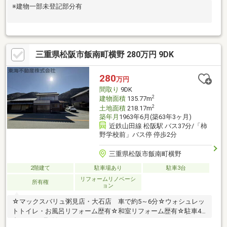
※建物一部未登記部分有
三重県松阪市飯南町横野 280万円 9DK
280
万円
間取り
9DK
2
建物面積
135.77m
2
土地面積
218.17m
築年月
1963年6月(築63年3ヶ月)
近鉄山田線 松阪駅 バス37分/「柿
野学校前」バス停 停歩2分
三重県松阪市飯南町横野
2階建て
駐車場あり
駐車3台
リフォームリノベーシ
所有権
ョン
☆マックスバリュ粥見店・大石店 車で約5～6分☆ウォシュレッ
トトイレ・お風呂リフォーム歴有☆和室リフォーム歴有☆駐車4
台可、166号線沿いです！