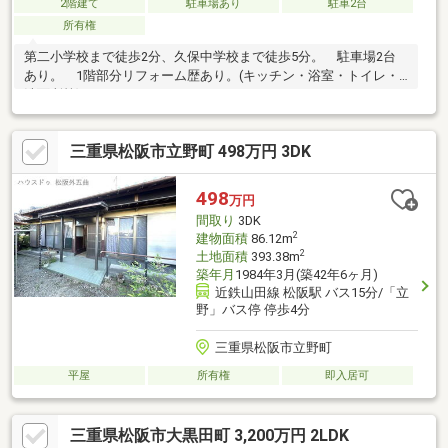
2階建て
駐車場あり
駐車2台
所有権
第二小学校まで徒歩2分、久保中学校まで徒歩5分。 駐車場2台
あり。 1階部分リフォーム歴あり。(キッチン・浴室・トイレ・
洗面所等)
三重県松阪市立野町 498万円 3DK
498
万円
間取り
3DK
2
建物面積
86.12m
2
土地面積
393.38m
築年月
1984年3月(築42年6ヶ月)
近鉄山田線 松阪駅 バス15分/「立
野」バス停 停歩4分
三重県松阪市立野町
平屋
所有権
即入居可
三重県松阪市大黒田町 3,200万円 2LDK