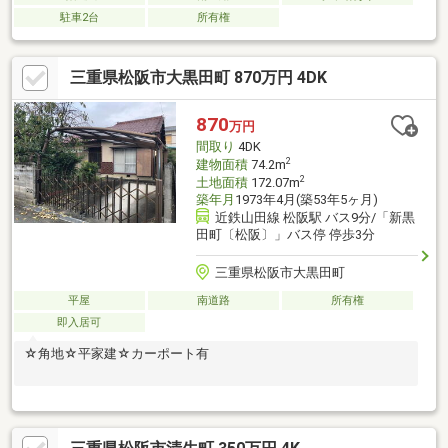
駐車2台
所有権
三重県松阪市大黒田町 870万円 4DK
870
万円
間取り
4DK
2
建物面積
74.2m
2
土地面積
172.07m
築年月
1973年4月(築53年5ヶ月)
近鉄山田線 松阪駅 バス9分/「新黒
田町〔松阪〕」バス停 停歩3分
三重県松阪市大黒田町
平屋
南道路
所有権
即入居可
☆角地☆平家建☆カーポート有