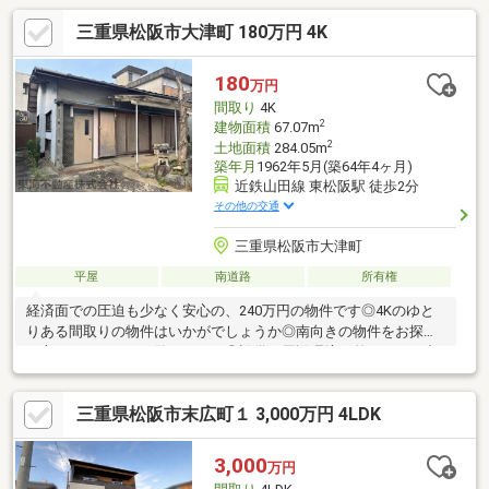
三重県松阪市大津町 180万円 4K
180
万円
間取り
4K
2
建物面積
67.07m
2
土地面積
284.05m
築年月
1962年5月(築64年4ヶ月)
近鉄山田線 東松阪駅 徒歩2分
その他の交通
三重県松阪市大津町
平屋
南道路
所有権
経済面での圧迫も少なく安心の、240万円の物件です◎4Kのゆと
りある間取りの物件はいかがでしょうか◎南向きの物件をお探し
の方、コチラよりご覧ください◎設備や周辺環境が整っている中
古戸建てはいかがでしょうか◎南向きの物件は、洗濯にも便利で
す◎建物面積が67.07㎡でスペースが十分のファミリーにもおすす
三重県松阪市末広町１ 3,000万円 4LDK
めの物件です◎駅の近くに立地する、徒歩2分圏内の物件です
(*^_^*)
3,000
万円