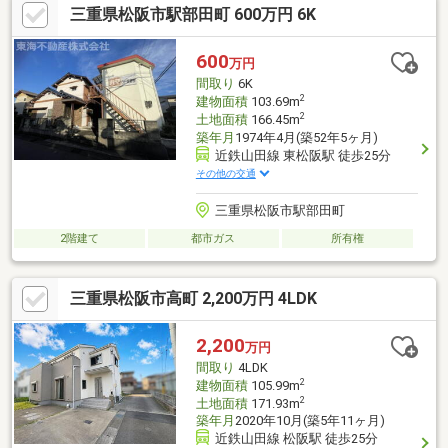
三重県松阪市駅部田町 600万円 6K
600
万円
間取り
6K
2
建物面積
103.69m
2
土地面積
166.45m
築年月
1974年4月(築52年5ヶ月)
近鉄山田線 東松阪駅 徒歩25分
その他の交通
三重県松阪市駅部田町
2階建て
都市ガス
所有権
三重県松阪市高町 2,200万円 4LDK
2,200
万円
間取り
4LDK
2
建物面積
105.99m
2
土地面積
171.93m
築年月
2020年10月(築5年11ヶ月)
近鉄山田線 松阪駅 徒歩25分