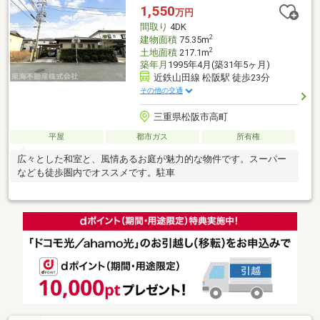
1,550
万円
間取り
4DK
2
建物面積
75.35m
2
土地面積
217.1m
築年月
1995年4月(築31年5ヶ月)
近鉄山田線 松阪駅 徒歩23分
その他の交通
三重県松阪市高町
平屋
都市ガス
所有権
広々とした和室と、風情あるお庭が魅力的な物件です。スーパー
なども徒歩圏内でオススメです。駐車