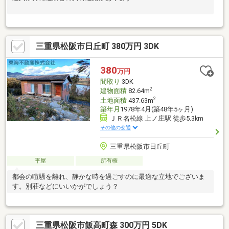
三重県松阪市日丘町 380万円 3DK
380
万円
間取り
3DK
2
建物面積
82.64m
2
土地面積
437.63m
築年月
1978年4月(築48年5ヶ月)
ＪＲ名松線 上ノ庄駅 徒歩5.3km
その他の交通
三重県松阪市日丘町
平屋
所有権
都会の喧騒を離れ、静かな時を過ごすのに最適な立地でございま
す。別荘などにいいかがでしょう？
三重県松阪市飯高町森 300万円 5DK