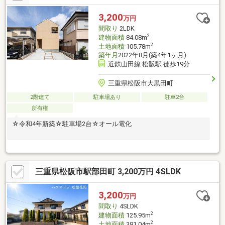
3,200
万円
間取り
2LDK
2
建物面積
84.08m
2
土地面積
105.78m
築年月
2022年8月(築4年1ヶ月)
近鉄山田線 松阪駅 徒歩19分
三重県松阪市大黒田町
2階建て
駐車場あり
駐車2台
所有権
☆令和4年新築☆駐車場2台☆オール電化
三重県松阪市駅部田町 3,200万円 4SLDK
3,200
万円
間取り
4SLDK
2
建物面積
125.95m
2
土地面積
391.04m