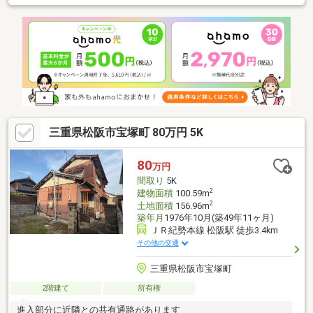
三重県松阪市宝塚町 80万円 5K
80
万円
間取り
5K
2
建物面積
100.59m
2
土地面積
156.96m
築年月
1976年10月(築49年11ヶ月)
ＪＲ紀勢本線 松阪駅 徒歩3.4km
その他の交通
三重県松阪市宝塚町
2階建て
所有権
進入部分に近隣との共有通路があります