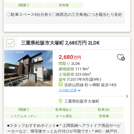
2階建て
所有権
〇駐車スペース9台分有り〇南西北の三方角地につき陽当たり良好
三重県松阪市大塚町 2,680万円 2LDK
2,680
万円
間取り
2LDK
2
建物面積
111.9m
2
土地面積
223.05m
築年月
2017年9月(築9年)
近鉄山田線 松ヶ崎駅 徒歩14分
その他の交通
三重県松阪市大塚町
2階建て
駐車場あり
駐車2台
システムキッチン
オール電化
所有権
■スタッフおすすめポイント■＊土間収納へアウトドア用品やベビ
ーカーなど、帰宅後サッとお片付けが可能です♪＊WIC・納戸付き