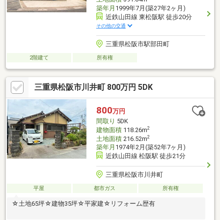
築年月
1999年7月(築27年2ヶ月)
近鉄山田線 東松阪駅 徒歩20分
その他の交通
三重県松阪市駅部田町
2階建て
所有権
三重県松阪市川井町 800万円 5DK
800
万円
間取り
5DK
2
建物面積
118.26m
2
土地面積
216.52m
築年月
1974年2月(築52年7ヶ月)
近鉄山田線 松阪駅 徒歩21分
三重県松阪市川井町
平屋
都市ガス
所有権
☆土地65坪☆建物35坪☆平家建☆リフォーム歴有