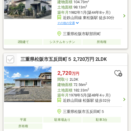
2
建物面積
104.73m
2
土地面積
98.13m
築年月
1982年1月(築44年8ヶ月)
近鉄山田線 東松阪駅 徒歩30分
その他の交通
三重県松阪市駅部田町
2階建て
システムキッチン
所有権
三重県松阪市五反田町５ 2,720万円 2LDK
2,720
万円
間取り
2LDK
2
建物面積
72.56m
2
土地面積
182.33m
築年月
1978年5月(築48年4ヶ月)
近鉄山田線 松阪駅 徒歩32分
三重県松阪市五反田町５
平屋
駐車場あり
駐車3台
所有権