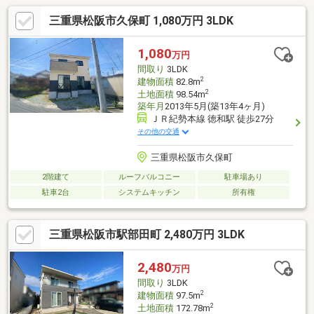
ハウスのリフォーム済み邸宅。オール電化で暮らしは洗練され、
三重県松阪市久保町 1,080万円 3LDK
日々が心地よい新しい習慣に変わる。駐車1台、徒歩圏にドラッグ
ストアや内科・歯科が揃い安心の生活導線。子どもと紡ぐ未来の
記憶を、この家で始める。
1,080
万円
間取り
3LDK
2
建物面積
82.8m
2
土地面積
98.54m
築年月
2013年5月(築13年4ヶ月)
ＪＲ紀勢本線 徳和駅 徒歩27分
その他の交通
三重県松阪市久保町
2階建て
ルーフバルコニー
駐車場あり
駐車2台
システムキッチン
所有権
三重県松阪市駅部田町 2,480万円 3LDK
2,480
万円
間取り
3LDK
2
建物面積
97.5m
2
土地面積
172.78m