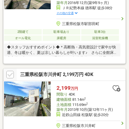
築年月
2016年12月(築9年9ヶ月)
ＪＲ紀勢本線 徳和駅 徒歩38分
その他の交通
三重県松阪市駅部田町
2階建て
駐車場あり
駐車3台
オール電化
床暖房
浴室乾燥機
◆スタッフおすすめポイント◆＊高断熱・高気密設計で家中が快
適、冬は暖かく、夏は涼しい暮らしが叶います♪ さらに全館床暖
房完備で床もぽかぽか♪＊耐震等級３が標準装備なので地震に強い
安心感！◆設備・室内◆＊散らかりがちな玄関もSICがあるので
安心！ベビーカーも外遊び道具もすぐに収納可能！＊２階主寝室
三重県松阪市川井町 2,199万円 4DK
は広々8帖とウォークインクローゼット完備の為物がたくさんある
方も安心！＊オール電化住宅につき、火を使わず小さなお子様の
いるご家庭にも安心安全です♪＊並列駐車４台可能（車種による）
2,199
万円
で来客時も安心！◆周辺環境◆＊マックスバリュ学園前まで車約
間取り
4DK
3分◆学校◆ 山室山小学校・中部中学校
2
建物面積
81.14m
2
土地面積
115.69m
築年月
2013年10月(築12年11ヶ月)
近鉄山田線 松阪駅 徒歩20分
三重県松阪市川井町