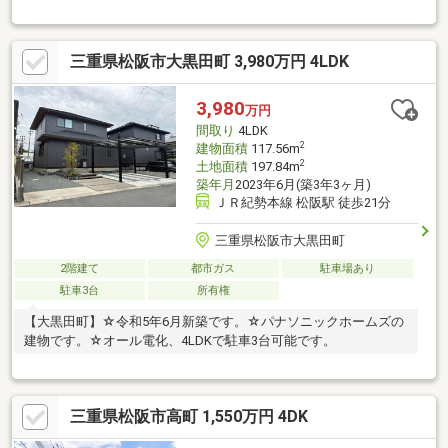
三重県松阪市大黒田町 3,980万円 4LDK
3,980
万円
間取り
4LDK
2
建物面積
117.56m
2
土地面積
197.84m
築年月
2023年6月(築3年3ヶ月)
ＪＲ紀勢本線 松阪駅 徒歩21分
三重県松阪市大黒田町
2階建て
都市ガス
駐車場あり
駐車3台
所有権
【大黒田町】☆令和5年6月新築です。☆パナソニックホームズの
建物です。☆オール電化、4LDKで駐車3台可能です。
三重県松阪市高町 1,550万円 4DK