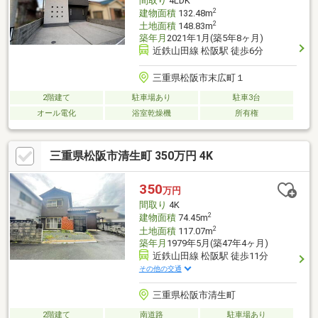
間取り
4LDK
2
建物面積
132.48m
2
土地面積
148.83m
築年月
2021年1月(築5年8ヶ月)
近鉄山田線 松阪駅 徒歩6分
三重県松阪市末広町１
2階建て
駐車場あり
駐車3台
オール電化
浴室乾燥機
所有権
三重県松阪市清生町 350万円 4K
350
万円
間取り
4K
2
建物面積
74.45m
2
土地面積
117.07m
築年月
1979年5月(築47年4ヶ月)
近鉄山田線 松阪駅 徒歩11分
その他の交通
三重県松阪市清生町
2階建て
南道路
駐車場あり