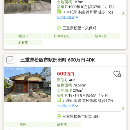
2
土地面積
187m
築年月
1988年10月(築37年11ヶ月)
ＪＲ紀勢本線 徳和駅 徒歩35分
その他の交通
三重県松阪市久保町
2階建て
駐車場あり
駐車2台
所有権
三重県松阪市駅部田町 600万円 4DK
600
万円
間取り
4DK
2
建物面積
78.66m
2
土地面積
236m
築年月
1971年8月(築55年1ヶ月)
近鉄山田線 東松阪駅 徒歩37分
その他の交通
三重県松阪市駅部田町
平屋
所有権