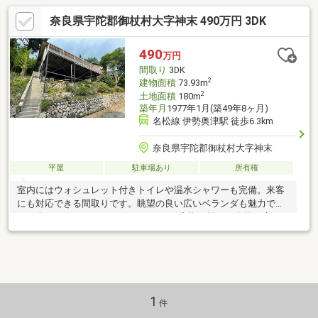
奈良県宇陀郡御杖村大字神末 490万円 3DK
490
万円
間取り
3DK
2
建物面積
73.93m
2
土地面積
180m
築年月
1977年1月(築49年8ヶ月)
名松線 伊勢奥津駅 徒歩6.3km
奈良県宇陀郡御杖村大字神末
平屋
駐車場あり
所有権
室内にはウォシュレット付きトイレや温水シャワーも完備。来客
にも対応できる間取りです。眺望の良い広いベランダも魅力で
す。春にはわらび、5月にはたけのこ、山椒も採れ、自然の恵みを
満喫できます。周辺には道
1
件