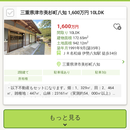
三重県津市美杉町八知 1,600万円 10LDK
1,600
万円
間取り
10LDK
2
建物面積
172.65m
2
土地面積
942.12m
築年月
1991年9月(築35年)
ＪＲ名松線 伊勢八知駅 徒歩34分
三重県津市美杉町八知
2階建て
駐車場あり
駐車3台
所有権
・以下不動産もセットになります。畑：1、329㎡、田：2、464
㎡、雑種地：447㎡、山林：23161㎡（実測約54、000㎡以上）そ
の他、車庫、倉庫が未登記です。・農地法の許可が必要です。・
合計37筆ありますが、内1筆が持分2分の1のみの売買です。
もっと見る