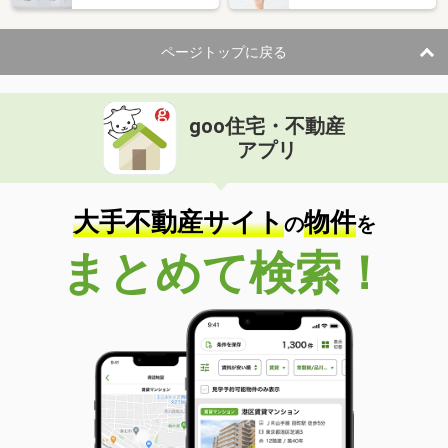
ページトップに戻る
goo住宅・不動産
アプリ
大手不動産サイト
物件
の
を
まとめて検索！