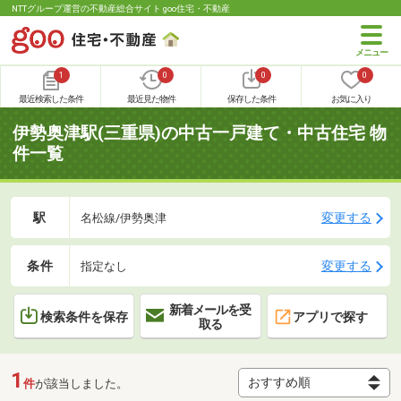
NTTグループ運営の不動産総合サイト goo住宅・不動産
1
0
0
0
最近検索した条件
最近見た物件
保存した条件
お気に入り
伊勢奥津駅(三重県)の中古一戸建て・中古住宅 物
件一覧
駅
変更する
名松線/伊勢奥津
条件
変更する
指定なし
新着メールを受
検索条件を保存
アプリで探す
取る
1
件
が該当しました。