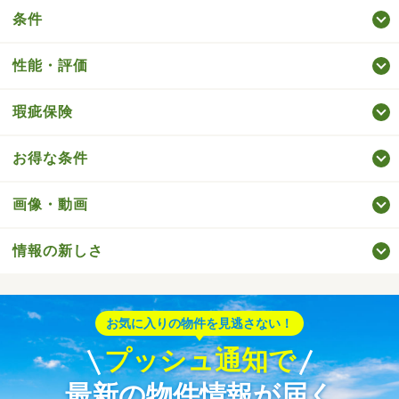
条件
性能・評価
瑕疵保険
お得な条件
画像・動画
情報の新しさ
お気に入りの物件を見逃さない！
プッシュ通知で
最新の物件情報が届く