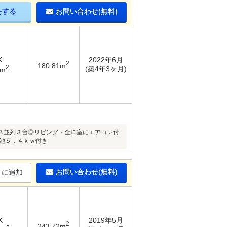
をする
お問い合わせ(無料)
K
2022年6月
2
180.81m
2
(築4年3ヶ月)
1m
ス並列３台◎リビング・全洋室にエアコン付
池５．４ｋｗ付き
お問い合わせ(無料)
りに追加
K
2019年5月
2
243.72m