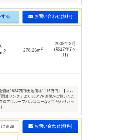
をする
お問い合わせ(無料)
2009年2月
K
2
(築17年7ヶ
278.26m
2
3m
月)
1634万円/土地価格1116万円）【スム
関連リンク」より360°VR画像がご覧いただ
プフロアにルーフバルコニーなどこだわりいっ
す
お問い合わせ(無料)
りに追加