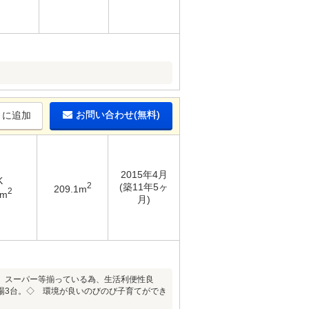
お問い合わせ(無料)
りに追加
2015年4月
K
2
(築11年5ヶ
209.1m
2
3m
月)
、スーパー等揃っている為、生活利便性良
場3台。◇ 環境が良いのびのび子育てができ