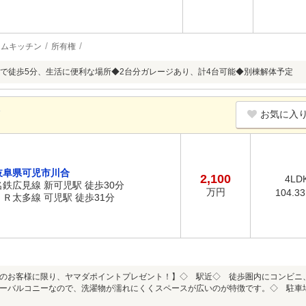
テムキッチン
所有権
で徒歩5分、生活に便利な場所◆2台分ガレージあり、計4台可能◆別棟解体予定
K
お気に入
岐阜県可児市川合
2,100
4LD
名鉄広見線 新可児駅 徒歩30分
万円
104.3
ＪＲ太多線 可児駅 徒歩31分
のお客様に限り、ヤマダポイントプレゼント！】◇ 駅近◇ 徒歩圏内にコンビニ
ーバルコニーなので、洗濯物が濡れにくくスペースが広いのが特徴です。◇ 駐車