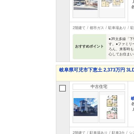
2階建て
都市ガス
駐車場あり
駐
●JR太多線「
す。●ファミリ
おすすめポイント
ろん、来客時も
心してお住まい
岐阜県可児市下恵土 2,373万円 3L
中古住宅
2階建て
駐車場あり
駐車3台
シ