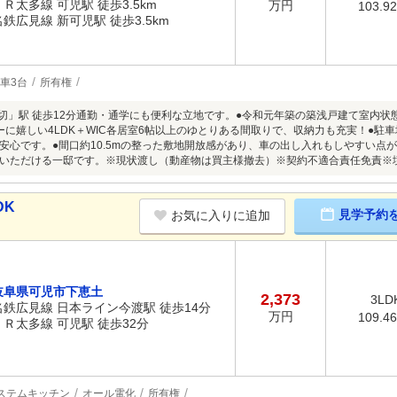
ＪＲ太多線 可児駅 徒歩3.5km
万円
103.9
名鉄広見線 新可児駅 徒歩3.5km
車3台
所有権
下切」駅 徒歩12分通勤・通学にも便利な立地です。●令和元年築の築浅戸建て室内
ーに嬉しい4LDK＋WIC各居室6帖以上のゆとりある間取りで、収納力も充実！●駐
安心です。●間口約10.5mの整った敷地開放感があり、車の出し入れもしやすい点が魅力
いただける一邸です。※現状渡し（動産物は買主様撤去）※契約不適合責任免責※
DK
見学予約
お気に入りに追加
岐阜県可児市下恵土
2,373
3LD
名鉄広見線 日本ライン今渡駅 徒歩14分
万円
109.4
ＪＲ太多線 可児駅 徒歩32分
ステムキッチン
オール電化
所有権