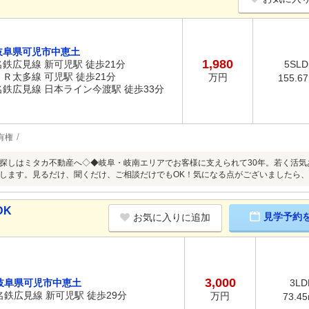
岐阜県可児市中恵土
1,980
名鉄広見線 新可児駅 徒歩21分
5SLD
ＪＲ太多線 可児駅 徒歩21分
万円
155.6
名鉄広見線 日本ライン今渡駅 徒歩33分
有権
探しはミタカ不動産へ◇◆岐阜・岐南エリアでお客様に支えられて30年。若く活
します。見るだけ、聞くだけ、ご相談だけでもOK！気になる点がございましたら
DK
見学予約
お気に入りに追加
3,000
岐阜県可児市中恵土
3LD
名鉄広見線 新可児駅 徒歩29分
万円
73.4