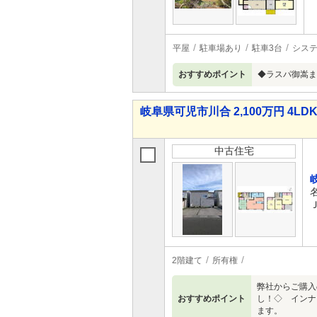
平屋
駐車場あり
駐車3台
シス
おすすめポイント
◆ラスパ御嵩ま
岐阜県可児市川合 2,100万円 4LD
中古住宅
2階建て
所有権
弊社からご購入
おすすめポイント
し！◇ インナ
ます。