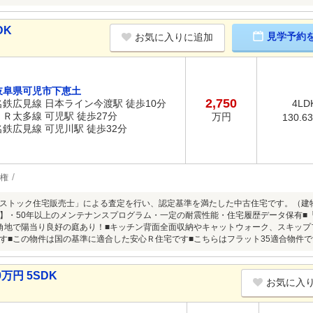
DK
見学予約
お気に入りに追加
岐阜県可児市下恵土
2,750
名鉄広見線 日本ライン今渡駅 徒歩10分
4LD
ＪＲ太多線 可児駅 徒歩27分
万円
130.6
名鉄広見線 可児川駅 徒歩32分
権
ストック住宅販売士」による査定を行い、認定基準を満たした中古住宅です。（建物価格
】・50年以上のメンテナンスプログラム・一定の耐震性能・住宅履歴データ保有■「
角地で陽当り良好の庭あり！■キッチン背面全面収納やキャットウォーク、スキッ
す■この物件は国の基準に適合した安心Ｒ住宅です■こちらはフラット35適合物件で
万円 5SDK
お気に入