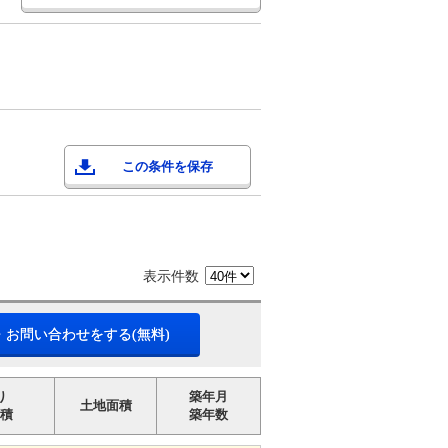
この条件を保存
表示件数
・お問い合わせをする(無料)
り
築年月
土地面積
積
築年数