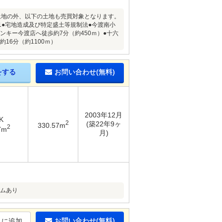
土地の外、以下の土地も売買対象となります。
の1●宅地造成及び特定盛土等規制法●今渡南小
ンキー今渡店へ徒歩約7分（約450ｍ）●十六
16分（約1100ｍ）
をする
お問い合わせ(無料)
2003年12月
K
2
(築22年9ヶ
330.57m
2
7m
月)
ームあり
お問い合わせ(無料)
りに追加