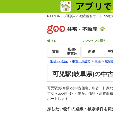
NTTグループ運営の不動産総合サイト goo
借りる
マンションを買う
店舗･
賃貸
新築
中
事業用
住宅・不動産
>
中古一戸建て
>
東海
>
岐阜
可児駅(岐阜県)の中
可児駅(岐阜県)の中古住宅、中古一軒
すならgoo住宅・不動産。価格・建物面
ポートします。
探したい物件の路線・検索条件を変