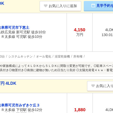
DK
見学予約
お気に入りに追加
岐阜県可児市下恵土
4,150
4LD
名鉄広見線 新可児駅 徒歩10分
万円
130.0
ＪＲ太多線 可児駅 徒歩10分
3台
システムキッチン
オール電化
浴室乾燥機
所有権
や家族構成によって４ＬＤＫから５ＬＤＫに間取り変更が可能です。◎駐車スペー
具付き◎物置付き◎南側に建物が無いため日当たり良好 ◎太陽光発電４ｋｗ・蓄電
円 4LDK
お気に入
岐阜県可児市みずきケ丘３
1,880
ＪＲ太多線 下切駅 徒歩12分
4LD