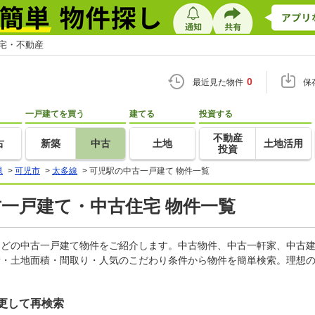
住宅・不動産
0
最近見た物件
保
一戸建てを買う
建てる
投資する
不動産
古
新築
中古
土地
土地活用
投資
県
>
可児市
>
太多線
>
可児駅の中古一戸建て 物件一覧
古一戸建て・中古住宅 物件一覧
家などの中古一戸建て物件をご紹介します。中古物件、中古一軒家、中古
積・土地面積・間取り・人気のこだわり条件から物件を簡単検索。理想の
更して再検索