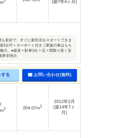
2
(築7年4ヶ月)
2m
状態も良好で、すぐに新生活をスタートできま
車場3台可＋カーポート付きご家族の車はもち
。●築浅 × 駐車3台 × 広々間取り長く安
境界非明示
をする
お問い合わせ(無料)
2012年2月
K
2
(築14年7ヶ
204.07m
2
6m
月)