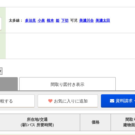
太多線：
多治見
小泉
根本
姫
下切
可児
美濃川合
美濃太田
間取り図付き表示
お気に入りに追加
資料請求
所在地/交通
間取
価格
（駅/バス 所要時間）
建物面