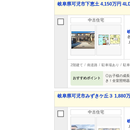
岐阜県可児市下恵土 4,150万円 4L
中古住宅
2階建て
南道路
駐車場あり
駐車
◎お子様の成長
おすすめポイント
き！全室照明器
岐阜県可児市みずきケ丘３ 1,880万
中古住宅