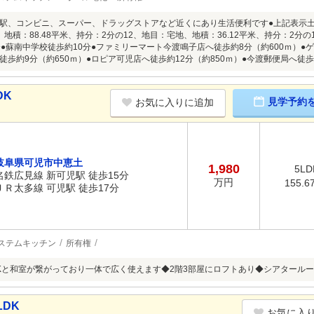
駅、コンビニ、スーパー、ドラッグストアなど近くにあり生活便利です●上記表示
、地積：88.48平米、持分：2分の12、地目：宅地、地積：36.12平米、持分：2分
分●蘇南中学校徒歩約10分●ファミリーマート今渡鳴子店へ徒歩約8分（約600ｍ）●ゲ
歩約9分（約650ｍ）●ロピア可児店へ徒歩約12分（約850ｍ）●今渡郵便局へ徒歩約
DK
見学予約
お気に入りに追加
岐阜県可児市中恵土
1,980
5LD
名鉄広見線 新可児駅 徒歩15分
万円
155.6
ＪＲ太多線 可児駅 徒歩17分
ステムキッチン
所有権
DKと和室が繋がっており一体で広く使えます◆2階3部屋にロフトあり◆シアタール
LDK
お気に入