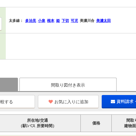
太多線：
多治見
小泉
根本
姫
下切
可児
美濃川合
美濃太田
間取り図付き表示
お気に入りに追加
資料請求
所在地/交通
間取
価格
（駅/バス 所要時間）
建物面