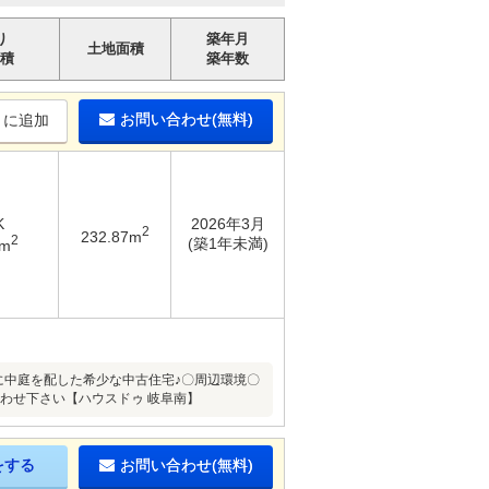
り
築年月
土地面積
積
築年数
お問い合わせ(無料)
りに追加
K
2026年3月
2
232.87m
2
(築1年未満)
6m
心に中庭を配した希少な中古住宅♪〇周辺環境〇
合わせ下さい【ハウスドゥ 岐阜南】
をする
お問い合わせ(無料)