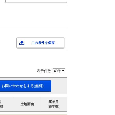
この条件を保存
表示件数
・お問い合わせをする(無料)
り
築年月
土地面積
積
築年数