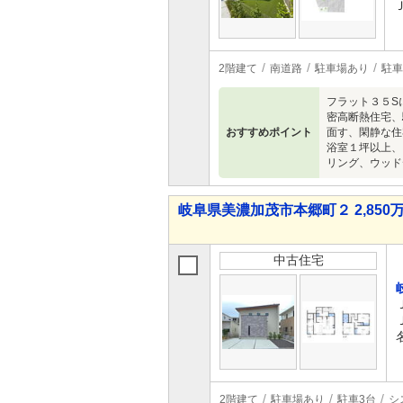
2階建て
南道路
駐車場あり
駐車
フラット３５S
密高断熱住宅、
おすすめポイント
面す、閑静な住
浴室１坪以上、
リング、ウッド
岐阜県美濃加茂市本郷町２ 2,850万
中古住宅
2階建て
駐車場あり
駐車3台
シ