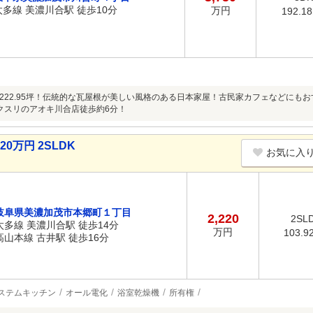
太多線 美濃川合駅 徒歩10分
万円
192.1
地222.95坪！伝統的な瓦屋根が美しい風格のある日本家屋！古民家カフェなどにも
クスリのアオキ川合店徒歩約6分！
0万円 2SLDK
お気に入
岐阜県美濃加茂市本郷町１丁目
2,220
2SL
太多線 美濃川合駅 徒歩14分
万円
103.9
高山本線 古井駅 徒歩16分
ステムキッチン
オール電化
浴室乾燥機
所有権