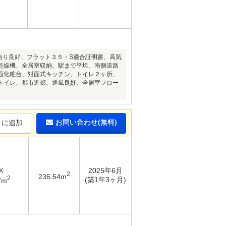
当り良好、フラット３５・S適合証明書、高気
乾燥機、全居室収納、駅まで平坦、南側道路
面化粧台、対面式キッチン、トイレ２ヶ所、
トイレ、都市近郊、通風良好、全居室フロー
お問い合わせ(無料)
りに追加
K
2025年6月
2
236.54m
2
(築1年3ヶ月)
7m