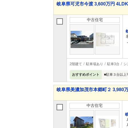
岐阜県可児市今渡 3,600万円 4LD
中古住宅
2階建て
駐車場あり
駐車3台
シ
おすすめポイント
■駐車３台以上
岐阜県美濃加茂市本郷町２ 3,980万
中古住宅