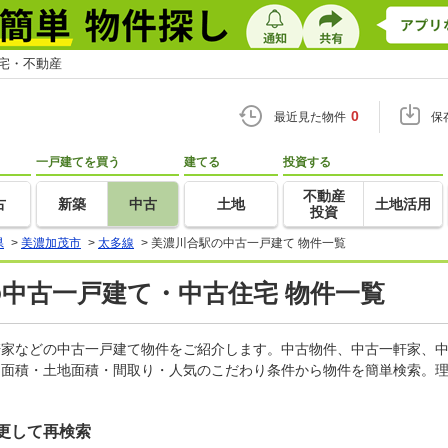
住宅・不動産
0
最近見た物件
保
一戸建てを買う
建てる
投資する
不動産
古
新築
中古
土地
土地活用
投資
県
>
美濃加茂市
>
太多線
>
美濃川合駅の中古一戸建て 物件一覧
の中古一戸建て・中古住宅 物件一覧
一軒家などの中古一戸建て物件をご紹介します。中古物件、中古一軒家、
物面積・土地面積・間取り・人気のこだわり条件から物件を簡単検索。理
更して再検索