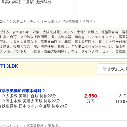
ＪＲ高山本線 古井駅 徒歩24分
2台
システムキッチン
オール電化
浴室乾燥機
所有権
に対応、省エネルギー対策、太陽光発電システム、土地50坪以上、地盤調査済、陽
駐車２台可、２沿線以上利用可、省エネ給湯器、南向き、システムキッチン、浴室
宅地、ＬＤＫ１５畳以上、前道６ｍ以上、和室、庭１０坪以上、庭、シャワー付洗
２階建、複層ガラス、温水洗浄便座、吹抜け、ＴＶモニタ付インターホン、節水型
デッキ、パントリー（食器・食品の収納庫）、ウォークインクローゼット、全居室
円 3LDK
お気に入
岐阜県美濃加茂市本郷町２
2,850
ＪＲ太多線 美濃川合駅 徒歩22分
3LD
ＪＲ高山本線 美濃太田駅 徒歩22分
万円
110.9
名鉄広見線 日本ライン今渡駅 徒歩28分
ステムキッチン
浴室乾燥機
所有権