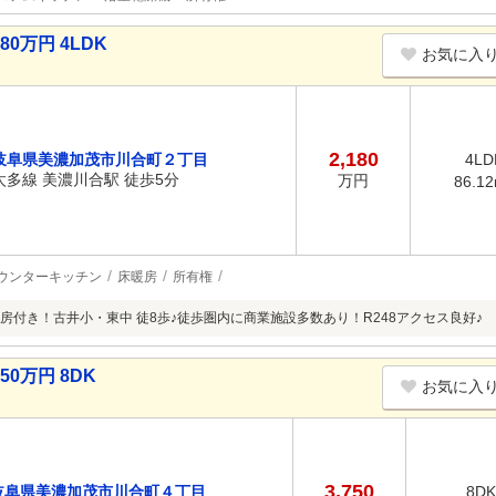
0万円 4LDK
お気に入
2,180
岐阜県美濃加茂市川合町２丁目
4LD
太多線 美濃川合駅 徒歩5分
万円
86.1
ウンターキッチン
床暖房
所有権
房付き！古井小・東中 徒8歩♪徒歩圏内に商業施設多数あり！R248アクセス良好♪
0万円 8DK
お気に入
3,750
岐阜県美濃加茂市川合町４丁目
8DK