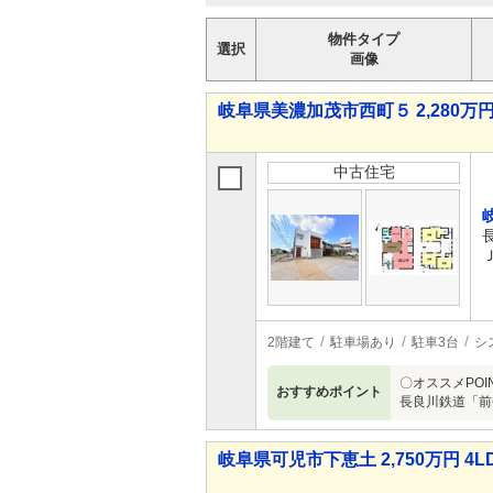
物件タイプ
選択
画像
岐阜県美濃加茂市西町５ 2,280万円 
中古住宅
2階建て
駐車場あり
駐車3台
シ
〇オススメPO
おすすめポイント
長良川鉄道「前
岐阜県可児市下恵土 2,750万円 4L