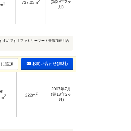
2
(築39年2ヶ
737.03m
2
8m
月)
おすすめです！ファミリーマート美濃加茂川合
お問い合わせ(無料)
りに追加
2007年7月
DK
2
(築19年2ヶ
222m
2
2m
月)