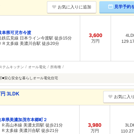
K
見学予約
お気に入りに追加
岐阜県可児市今渡
3,600
4LD
名鉄広見線 日本ライン今渡駅 徒歩15分
万円
129.1
ＪＲ太多線 美濃川合駅 徒歩20分
ステムキッチン
オール電化
所有権
可■安心安全な暮らしオール電化住宅
円 3LDK
お気に入
岐阜県美濃加茂市本郷町２
3,980
ＪＲ高山本線 美濃太田駅 徒歩21分
3LD
ＪＲ太多線 美濃川合駅 徒歩21分
万円
110.2