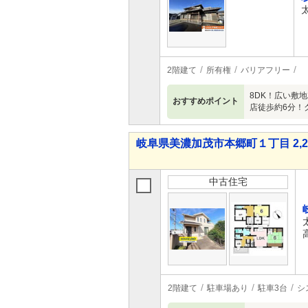
2階建て
所有権
バリアフリー
8DK！広い敷
おすすめポイント
店徒歩約6分！
岐阜県美濃加茂市本郷町１丁目 2,22
中古住宅
2階建て
駐車場あり
駐車3台
シ