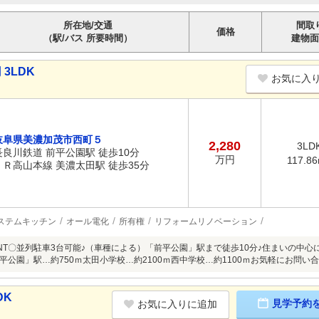
所在地/交通
間取
価格
（駅/バス 所要時間）
建物面
3LDK
お気に入
岐阜県美濃加茂市西町５
2,280
3LD
長良川鉄道 前平公園駅 徒歩10分
万円
117.8
ＪＲ高山本線 美濃太田駅 徒歩35分
ステムキッチン
オール電化
所有権
リフォームリノベーション
INT〇並列駐車3台可能♪（車種による）「前平公園」駅まで徒歩10分♪住まいの中
平公園」駅…約750ｍ太田小学校…約2100ｍ西中学校…約1100ｍお気軽にお問い
DK
見学予約
お気に入りに追加