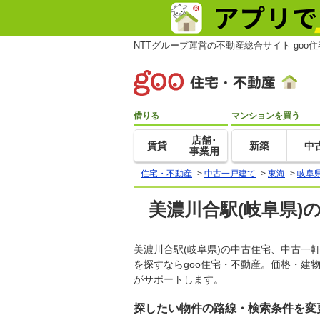
NTTグループ運営の不動産総合サイト goo
借りる
マンションを買う
店舗･
賃貸
新築
中
事業用
住宅・不動産
>
中古一戸建て
>
東海
>
岐阜
美濃川合駅(岐阜県)
美濃川合駅(岐阜県)の中古住宅、中古
を探すならgoo住宅・不動産。価格・建
がサポートします。
探したい物件の路線・検索条件を変