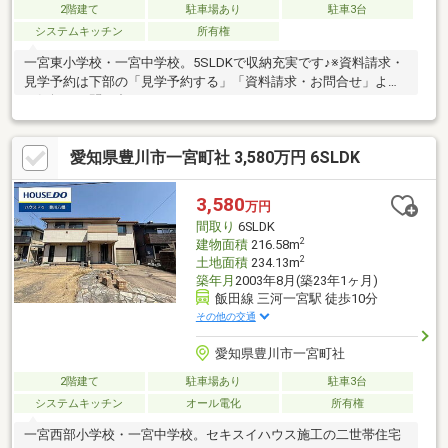
2階建て
駐車場あり
駐車3台
システムキッチン
所有権
一宮東小学校・一宮中学校。5SLDKで収納充実です♪※資料請求・
見学予約は下部の「見学予約する」「資料請求・お問合せ」より
お気軽にお問い合わせください!
愛知県豊川市一宮町社 3,580万円 6SLDK
3,580
万円
間取り
6SLDK
2
建物面積
216.58m
2
土地面積
234.13m
築年月
2003年8月(築23年1ヶ月)
飯田線 三河一宮駅 徒歩10分
その他の交通
愛知県豊川市一宮町社
2階建て
駐車場あり
駐車3台
システムキッチン
オール電化
所有権
一宮西部小学校・一宮中学校。セキスイハウス施工の二世帯住宅