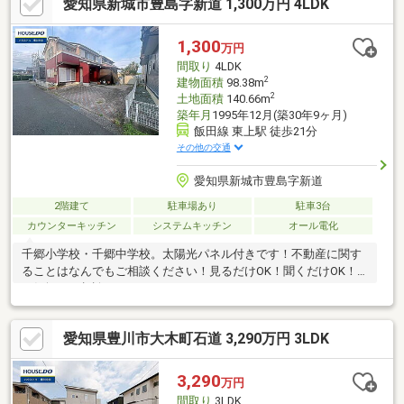
愛知県新城市豊島字新道 1,300万円 4LDK
1,300
万円
間取り
4LDK
2
建物面積
98.38m
2
土地面積
140.66m
築年月
1995年12月(築30年9ヶ月)
飯田線 東上駅 徒歩21分
その他の交通
愛知県新城市豊島字新道
2階建て
駐車場あり
駐車3台
カウンターキッチン
システムキッチン
オール電化
千郷小学校・千郷中学校。太陽光パネル付きです！不動産に関す
ることはなんでもご相談ください！見るだけOK！聞くだけOK！
お気軽にご相談ください♪
愛知県豊川市大木町石道 3,290万円 3LDK
3,290
万円
間取り
3LDK