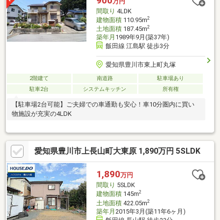
900
万円
間取り
4LDK
2
建物面積
110.95m
2
土地面積
187.45m
築年月
1989年9月(築37年)
飯田線 江島駅 徒歩3分
愛知県豊川市東上町丸塚
2階建て
南道路
駐車場あり
駐車2台
システムキッチン
所有権
【駐車場2台可能】ご夫婦での車通勤も安心！車10分圏内に買い
物施設が充実の4LDK
愛知県豊川市上長山町大東原 1,890万円 5SLDK
1,890
万円
間取り
5SLDK
2
建物面積
145m
2
土地面積
422.05m
築年月
2015年3月(築11年6ヶ月)