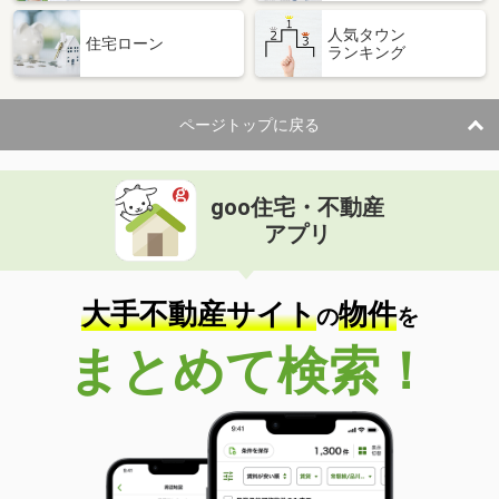
人気タウン
住宅ローン
ランキング
ページトップに戻る
goo住宅・不動産
アプリ
大手不動産サイト
物件
の
を
まとめて検索！