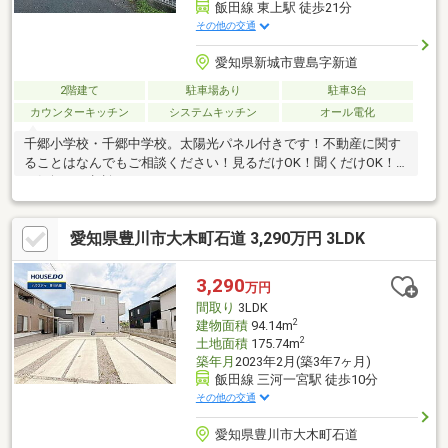
飯田線 東上駅 徒歩21分
その他の交通
愛知県新城市豊島字新道
2階建て
駐車場あり
駐車3台
カウンターキッチン
システムキッチン
オール電化
千郷小学校・千郷中学校。太陽光パネル付きです！不動産に関す
ることはなんでもご相談ください！見るだけOK！聞くだけOK！
お気軽にご相談ください♪
愛知県豊川市大木町石道 3,290万円 3LDK
3,290
万円
間取り
3LDK
2
建物面積
94.14m
2
土地面積
175.74m
築年月
2023年2月(築3年7ヶ月)
飯田線 三河一宮駅 徒歩10分
その他の交通
愛知県豊川市大木町石道