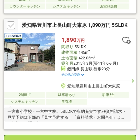
カウンターキッチン
システムキッチン
浴室乾燥機
愛知県豊川市上長山町大東原 1,890万円 5SLDK
1,890
万円
間取り
5SLDK
2
建物面積
145m
2
土地面積
422.05m
築年月
2015年3月(築11年6ヶ月)
飯田線 長山駅 徒歩23分
その他の交通
愛知県豊川市上長山町大東原
2階建て
駐車場あり
駐車3台
システムキッチン
所有権
一宮東小学校・一宮中学校。5SLDKで収納充実です♪※資料請求・
見学予約は下部の「見学予約する」「資料請求・お問合せ」より
お気軽にお問い合わせください!