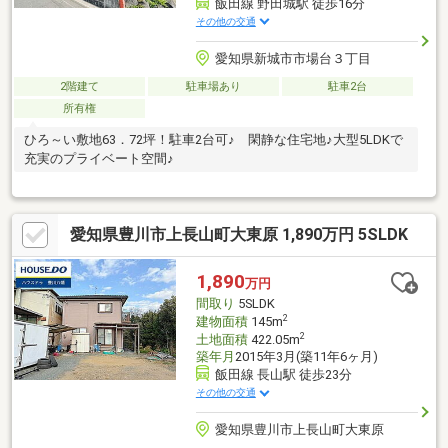
飯田線 野田城駅 徒歩16分
その他の交通
愛知県新城市市場台３丁目
2階建て
駐車場あり
駐車2台
所有権
ひろ～い敷地63．72坪！駐車2台可♪ 閑静な住宅地♪大型5LDKで
充実のプライベート空間♪
愛知県豊川市上長山町大東原 1,890万円 5SLDK
1,890
万円
間取り
5SLDK
2
建物面積
145m
2
土地面積
422.05m
築年月
2015年3月(築11年6ヶ月)
飯田線 長山駅 徒歩23分
その他の交通
愛知県豊川市上長山町大東原