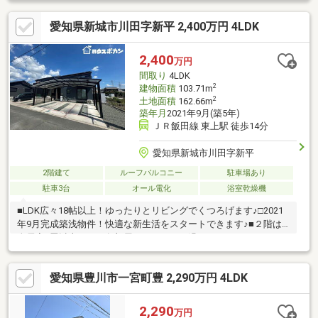
がある方、自営業の方、転職歴のある方、ローン残債を残して購
愛知県新城市川田字新平 2,400万円 4LDK
入された方も、おてつだいさせて頂きました。ぜひご相談くださ
い！お得に買うなら《ハウスドゥ！豊川八幡》お家の購入・売
却・ローン相談、何でもお任せください♪【対応言語：英語 ／ポ
2,400
万円
ルトガル語】（language：English／Portuguese）
間取り
4LDK
2
建物面積
103.71m
2
土地面積
162.66m
築年月
2021年9月(築5年)
ＪＲ飯田線 東上駅 徒歩14分
愛知県新城市川田字新平
2階建て
ルーフバルコニー
駐車場あり
駐車3台
オール電化
浴室乾燥機
■LDK広々18帖以上！ゆったりとリビングでくつろげます♪□2021
年9月完成築浅物件！快適な新生活をスタートできます♪■２階は
全居室6畳以上につき各部屋ゆったりとお過ごしいただけます。□
全居室収納付き！各部屋スッキリ収納◎＊＊ライフインフォメー
ション＊＊■JR飯田線「東上」駅…徒歩約14分□千郷小学校…徒歩
愛知県豊川市一宮町豊 2,290万円 4LDK
約37分■千郷中学校…徒歩約39分□千郷西こども園…徒歩約9分■セ
ブンイレブン新城川田店…徒歩約5分物件の詳細はもちろん、住宅
ローンなどのご相談も承ります！まずはお気軽にお問い合わせく
2,290
万円