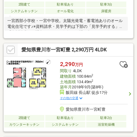
2階建て
駐車場あり
駐車3台
システムキッチン
オール電化
床暖房
一宮西部小学校・一宮中学校。太陽光発電・蓄電池ありのオール
電化住宅です♪※資料請求・見学予約は下部の「見学予約する」
「資料請求・お問合せ」よりお気軽にお問い合わせください!
愛知県豊川市一宮町豊 2,290万円 4LDK
2,290
万円
間取り
4LDK
2
建物面積
100.84m
2
土地面積
134.49m
築年月
2018年9月(築8年)
飯田線 長山駅 徒歩17分
その他の交通
愛知県豊川市一宮町豊
2階建て
駐車場あり
駐車2台
カウンターキッチン
システムキッチン
浴室乾燥機