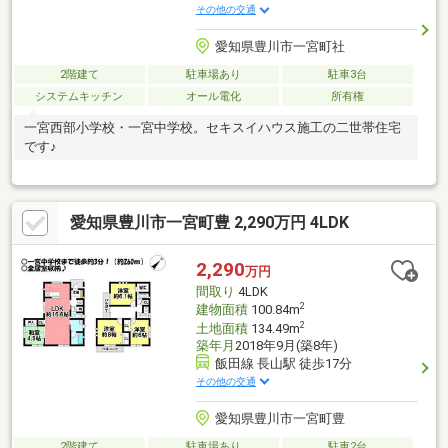
その他の交通
愛知県豊川市一宮町社
2階建て
駐車場あり
駐車3台
システムキッチン
オール電化
所有権
一宮西部小学校・一宮中学校。セキスイハウス施工の二世帯住宅
です♪
愛知県豊川市一宮町豊 2,290万円 4LDK
2,290
万円
間取り
4LDK
2
建物面積
100.84m
2
土地面積
134.49m
築年月
2018年9月(築8年)
飯田線 長山駅 徒歩17分
その他の交通
愛知県豊川市一宮町豊
2階建て
駐車場あり
駐車2台