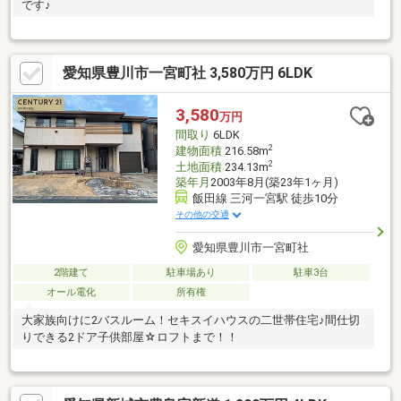
です♪
愛知県豊川市一宮町社 3,580万円 6LDK
3,580
万円
間取り
6LDK
2
建物面積
216.58m
2
土地面積
234.13m
築年月
2003年8月(築23年1ヶ月)
飯田線 三河一宮駅 徒歩10分
その他の交通
愛知県豊川市一宮町社
2階建て
駐車場あり
駐車3台
オール電化
所有権
大家族向けに2バスルーム！セキスイハウスの二世帯住宅♪間仕切
りできる2ドア子供部屋☆ロフトまで！！