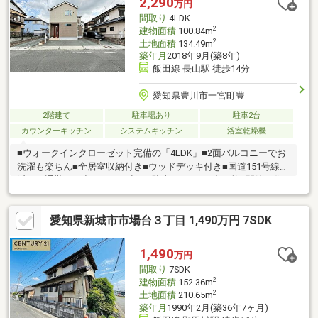
2,290
万円
間取り
4LDK
2
建物面積
100.84m
2
土地面積
134.49m
築年月
2018年9月(築8年)
飯田線 長山駅 徒歩14分
愛知県豊川市一宮町豊
2階建て
駐車場あり
駐車2台
カウンターキッチン
システムキッチン
浴室乾燥機
■ウォークインクローゼット完備の「4LDK」■2面バルコニーでお
洗濯も楽ちん■全居室収納付き■ウッドデッキ付き■国道151号線が
近く、通勤やお出かけに便利！■駐車スペース2台可能■閑静な住
宅地♪
愛知県新城市市場台３丁目 1,490万円 7SDK
1,490
万円
間取り
7SDK
2
建物面積
152.36m
2
土地面積
210.65m
築年月
1990年2月(築36年7ヶ月)