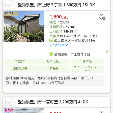
愛知県豊川市上野３丁目 1,600万円 2SLDK
1,600
万円
間取り
2SLDK
2
建物面積
87.77m
2
土地面積
349.88m
築年月
1989年12月(築36年9ヶ月)
飯田線 三河一宮駅 徒歩11分
その他の交通
愛知県豊川市上野３丁目
2階建て
駐車場あり
駐車3台
リフォームリノベーシ
浴室乾燥機
所有権
ョン
敷地面積105坪超え！離れに事務所付き住宅♪●飯田線「三河一
宮」駅まで徒歩11分●駐車3～4台可能◎
愛知県豊川市一宮町豊 2,290万円 4LDK