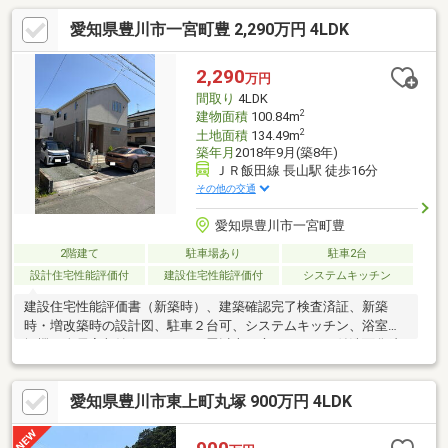
愛知県豊川市一宮町豊 2,290万円 4LDK
2,290
万円
間取り
4LDK
2
建物面積
100.84m
2
土地面積
134.49m
築年月
2018年9月(築8年)
ＪＲ飯田線 長山駅 徒歩16分
その他の交通
愛知県豊川市一宮町豊
2階建て
駐車場あり
駐車2台
設計住宅性能評価付
建設住宅性能評価付
システムキッチン
建設住宅性能評価書（新築時）、建築確認完了検査済証、新築
時・増改築時の設計図、駐車２台可、システムキッチン、浴室乾
燥機、全居室収納、ＬＤＫ１５畳以上、庭、シャワー付洗面化粧
台、対面式キッチン、トイレ２ヶ所、浴室１坪以上、２階建、オ
ートバス、温水洗浄便座、床下収納、浴室に窓、ウッドデッキ、
愛知県豊川市東上町丸塚 900万円 4LDK
ウォークインクローゼット、平坦地