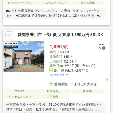
カウンターキッチン
システムキッチン
オール電化
■ゆとりの部屋数5LDK+ミニハウス、大家族でお住まいいただけ
ます ■江島駅まで徒歩6分、国道151号線にも出やすい立地 ■南
向きで日当たり風通し良好 ■いつでもご内覧可能です
愛知県豊川市上長山町大東原 1,890万円 5SLDK
1,890
万円
間取り
5SLDK
2
建物面積
145m
2
土地面積
422.05m
築年月
2015年3月(築11年6ヶ月)
飯田線 長山駅 徒歩23分
その他の交通
愛知県豊川市上長山町大東原
2階建て
駐車場あり
駐車3台
システムキッチン
所有権
一宮東小学校・一宮中学校。5SLDKで収納充実です♪※資料請求・
見学予約は下部の「見学予約する」「資料請求・お問合せ」より