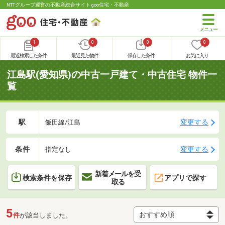
NTTグループ運営の不動産総合サイト goo住宅・不動産
1
0
0
0
最近検索した条件
最近見た物件
保存した条件
お気に入り
江島駅(愛知県)の中古一戸建て・中古住宅 物件一
覧
駅
変更する
飯田線/江島
条件
変更する
指定なし
新着メールを受
検索条件を保存
アプリで探す
取る
5
件
が該当しました。