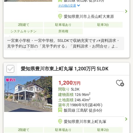
飯田線 長山駅 徒歩23分
その他の交通
愛知県豊川市上長山町大東原
2階建て
駐車場あり
駐車3台
システムキッチン
所有権
一宮東小学校・一宮中学校。5SLDKで収納充実です♪※資料請求・
見学予約は下部の「見学予約する」「資料請求・お問合せ」より
お気軽にお問い合わせください!
愛知県豊川市東上町丸塚 1,200万円 5LDK
1,200
万円
間取り
5LDK
2
建物面積
126.96m
2
土地面積
246.43m
築年月
1986年9月(築40年)
飯田線 江島駅 徒歩6分
愛知県豊川市東上町丸塚
2階建て
駐車場あり
駐車2台