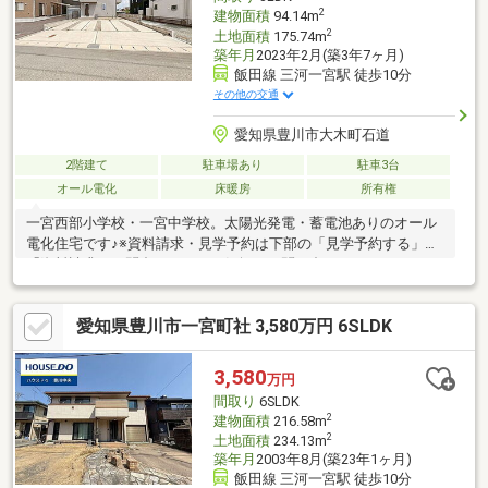
2
建物面積
94.14m
2
土地面積
175.74m
築年月
2023年2月(築3年7ヶ月)
飯田線 三河一宮駅 徒歩10分
その他の交通
愛知県豊川市大木町石道
2階建て
駐車場あり
駐車3台
オール電化
床暖房
所有権
一宮西部小学校・一宮中学校。太陽光発電・蓄電池ありのオール
電化住宅です♪※資料請求・見学予約は下部の「見学予約する」
「資料請求・お問合せ」よりお気軽にお問い合わせください!
愛知県豊川市一宮町社 3,580万円 6SLDK
3,580
万円
間取り
6SLDK
2
建物面積
216.58m
2
土地面積
234.13m
築年月
2003年8月(築23年1ヶ月)
飯田線 三河一宮駅 徒歩10分