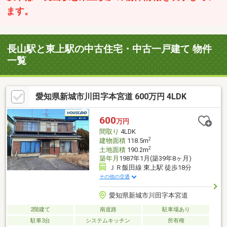
ます。
長山駅と東上駅の中古住宅・中古一戸建て 物件
一覧
愛知県新城市川田字本宮道 600万円 4LDK
600
万円
間取り
4LDK
2
建物面積
118.5m
2
土地面積
190.2m
築年月
1987年1月(築39年8ヶ月)
ＪＲ飯田線 東上駅 徒歩18分
その他の交通
愛知県新城市川田字本宮道
2階建て
南道路
駐車場あり
駐車3台
システムキッチン
所有権