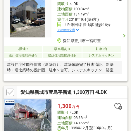
ださい♪
間取り
4LDK
2
建物面積
100.84m
2
土地面積
134.49m
築年月
2018年9月(築8年)
ＪＲ飯田線 長山駅 徒歩16分
その他の交通
愛知県豊川市一宮町豊
2階建て
駐車場あり
駐車2台
設計住宅性能評価付
建設住宅性能評価付
システムキッチン
建設住宅性能評価書（新築時）、建築確認完了検査済証、新築
時・増改築時の設計図、駐車２台可、システムキッチン、浴室乾
燥機、全居室収納、ＬＤＫ１５畳以上、庭、シャワー付洗面化粧
台、対面式キッチン、トイレ２ヶ所、浴室１坪以上、２階建、オ
ートバス、温水洗浄便座、床下収納、浴室に窓、ウッドデッキ、
愛知県新城市豊島字新道 1,300万円 4LDK
ウォークインクローゼット、平坦地
1,300
万円
間取り
4LDK
2
建物面積
98.38m
2
土地面積
140.66m
築年月
1995年12月(築30年9ヶ月)