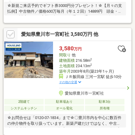
☆新規ご来店予約でギフト券3000円分プレゼント！☆【月々の支
払例】中古物件／価格600万毎月（年１２回）14889円 頭金・ボ
ーナス返済なし※お客様に合った銀行選びお手伝いします〇●〇
見るだけＯＫ！聞くだけＯＫ！ 〇●〇 資料請求・ご案内いつ
でもお気軽にお問合せください！ 現地を案内しながら周辺環境
愛知県豊川市一宮町社 3,580万円 他
も見て頂けます□■□ 物件の特徴 □■□ ◎全居室6帖以上のゆと
りある住まい！ ◎駐車スペース広々！3台駐車可能（車種によ
る） ◎緑豊かな閑静な住宅街！ ◎国道151号線へのアクセス
3,580
万円
良好！お家を買うならハウスドゥ豊川中央！【対応言語：英語 ／
間取り
他
ポルトガル語】
2
建物面積
216.58m
2
土地面積
234.13m
築年月
2003年8月(築23年1ヶ月)
ＪＲ飯田線 三河一宮駅 徒歩10分
その他の交通
愛知県豊川市一宮町社
2階建て
駐車場あり
駐車3台
システムキッチン
オール電化
所有権
☆お問合せは「0120-07-1834」まで☆〇豊川市内を中心に数百件
の仲介物件を取り扱っています。新築戸建だけではなく、中古戸
建・売土地・マンションまで幅広くご紹介しております。〇住宅
ローンの相談も承っております。当社のご成約事例ですが、借入