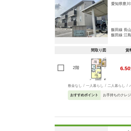
愛知県豊川
飯田線 長山
飯田線 江島
間取り図
賃
2階
6.50
敷金なし
一人暮らし
二人暮らし
おすすめポイント
お手持ちのクレジ