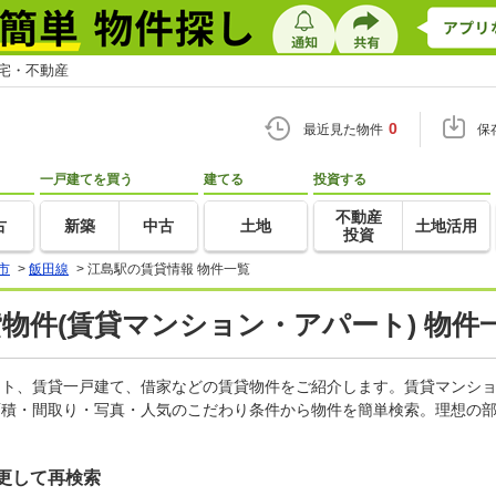
住宅・不動産
0
最近見た物件
保
一戸建てを買う
建てる
投資する
不動産
古
新築
中古
土地
土地活用
投資
市
>
飯田線
>
江島駅の賃貸情報 物件一覧
貸物件(賃貸マンション・アパート) 物件
パート、賃貸一戸建て、借家などの賃貸物件をご紹介します。賃貸マンシ
面積・間取り・写真・人気のこだわり条件から物件を簡単検索。理想の部
更して再検索