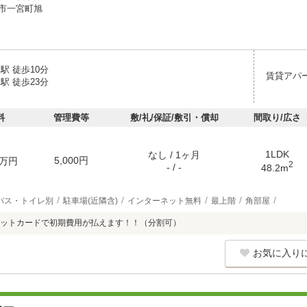
市一宮町旭
駅 徒歩10分
賃貸アパ
駅 徒歩23分
料
管理費等
敷/礼/保証/敷引・償却
間取り/広さ
1LDK
なし / 1ヶ月
5,000円
万円
2
- / -
48.2m
バス・トイレ別
駐車場(近隣含)
インターネット無料
最上階
角部屋
ットカードで初期費用が払えます！！（分割可）
お気に入り