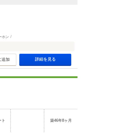
ーホン
詳細を見る
に追加
ート
築46年8ヶ月