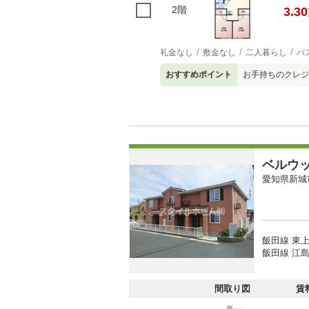
2階
3.30
礼金なし
敷金なし
二人暮らし
バ
おすすめポイント
お手持ちのクレジ
ベルウ
愛知県新城
飯田線 東上
飯田線 江島
間取り図
賃