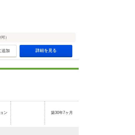
割可）
詳細を見る
に追加
ョン
築30年7ヶ月