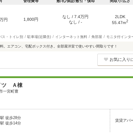
料
管理費等
敷/礼/保証/敷引・償却
間取り/広さ
なし / 7.4万円
2LDK
1,800円
万円
2
なし / -
55.47m
バス・トイレ別
駐車場(近隣含)
インターネット無料
角部屋
モニタ付インタ
料。エアコン、宅配ボックス付き。全部屋洋室で使いやすい間取りです！
お気に入り
イツ Ａ棟
市一宮町豊
駅 徒歩28分
賃貸アパ
駅 徒歩14分