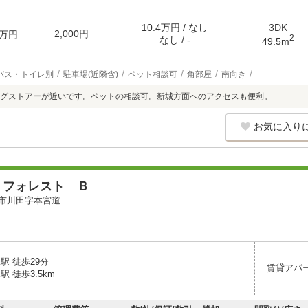
10.4万円 / なし
3DK
2,000円
万円
2
なし / -
49.5m
バス・トイレ別
駐車場(近隣含)
ペット相談可
角部屋
南向き
グストアーが近いです。ペットの相談可。新城方面へのアクセスも便利。
お気に入り
 フォレスト Ｂ
市川田字本宮道
駅 徒歩29分
賃貸アパ
駅 徒歩3.5km