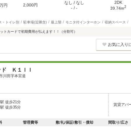
2DK
なし / なし
2,000円
万円
2
- / -
39.74m
ス・トイレ別
駐車場(近隣含)
最上階
モニタ付インターホン
収納スペース
ットカードで初期費用が払えます！！（分割可）
お気に入り
ッド Ｋ１ＩＩ
市川田字本宮道
駅 徒歩21分
賃貸アパ
駅 徒歩35分
料
管理費等
敷/礼/保証/敷引・償却
間取り/広さ