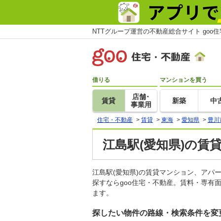
NTTグループ運営の不動産総合サイト goo
借りる
マンションを買う
店舗･
賃貸
新築
中
事業用
住宅・不動産
>
賃貸
>
東海
>
愛知県
>
豊川
江島駅(愛知県)の賃
江島駅(愛知県)の賃貸マンション、ア
探すならgoo住宅・不動産。賃料・専有
ます。
探したい物件の路線・検索条件を変