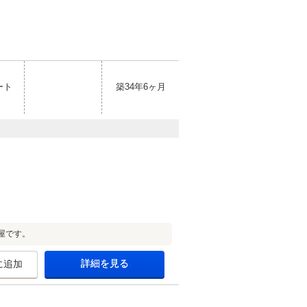
ート
築34年6ヶ月
屋です。
詳細を見る
に追加