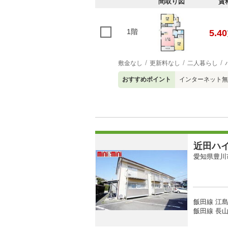
間取り図
賃
1階
5.40
敷金なし
更新料なし
二人暮らし
おすすめポイント
インターネット無
近田ハ
愛知県豊川
飯田線 江島
飯田線 長山