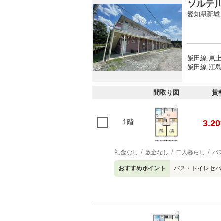
ソルテ
愛知県新城
飯田線 東上
飯田線 江島
間取り図
賃
1階
3.20
礼金なし
敷金なし
二人暮らし
バ
おすすめポイント
バス・トイレセパ