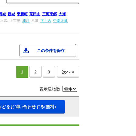
田城
新城
東新町
茶臼山
三河東郷
大海
出馬
上市場
浦川
早瀬
下川合
中部天竜
この条件を保存
1
2
3
次へ
表示建物数
などをお問い合わせする(無料)