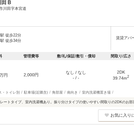
川田Ｂ
市川田字本宮道
駅 徒歩22分
賃貸アパ
駅 徒歩34分
料
管理費等
敷/礼/保証/敷引・償却
間取り/広さ
2DK
なし / なし
2,000円
万円
2
- / -
39.74m
ス・トイレ別
駐車場(近隣含)
角部屋
南向き
室内洗濯機置き場
レートタイプ、室内洗濯機あり。振り分けタイプの使いやすい間取りの2DKのお部
お気に入り