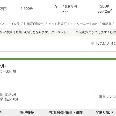
2LDK
なし / 6.9万円
2,900円
万円
2
- / -
55.42m
バス・トイレ別
駐車場(近隣含)
ペット相談可
インターネット無料
角部屋
降の家賃は月額5.4万円となります。クレジットカードで初期費用が払えます！(分
お気に入り
ール
市一宮町旭
駅 徒歩8分
賃貸マンシ
駅 徒歩20分
料
管理費等
敷/礼/保証/敷引・償却
間取り/広さ