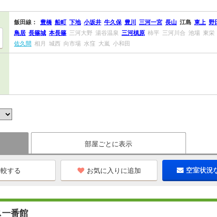
飯田線：
豊橋
船町
下地
小坂井
牛久保
豊川
三河一宮
長山
江島
東上
野
鳥居
長篠城
本長篠
三河大野
湯谷温泉
三河槙原
柿平
三河川合
池場
東栄
佐久間
相月
城西
向市場
水窪
大嵐
小和田
部屋ごとに表示
お気に入りに追加
空室状況
ス一番館