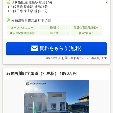
ＪＲ飯田線 江島駅 徒歩24分
ＪＲ飯田線 長山駅 徒歩36分
ＪＲ飯田線 東上駅 徒歩35分
愛知県豊川市江島町下ノ郷
ルーフバルコニー
2階建て
設計住宅性能評価付
建設住宅性能評価付
所有権
駐車2台以上
資料をもらう(無料)
※SUUMOのお問い合わせページへ移動します
石巻西川町字郷道（江島駅） 1890万円