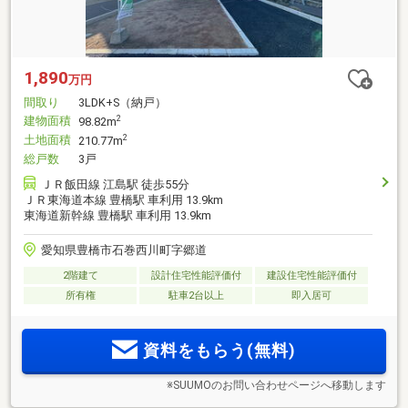
1,890
万円
間取り
3LDK+S（納戸）
建物面積
2
98.82m
土地面積
2
210.77m
総戸数
3戸
ＪＲ飯田線 江島駅 徒歩55分
ＪＲ東海道本線 豊橋駅 車利用 13.9km
東海道新幹線 豊橋駅 車利用 13.9km
愛知県豊橋市石巻西川町字郷道
2階建て
設計住宅性能評価付
建設住宅性能評価付
所有権
駐車2台以上
即入居可
資料をもらう(無料)
※SUUMOのお問い合わせページへ移動します