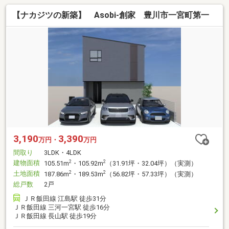
【ナカジツの新築】 Asobi-創家 豊川市一宮町第一
3,190
3,390
万円・
万円
間取り
3LDK・4LDK
建物面積
2
2
105.51m
・105.92m
（31.91坪・32.04坪）（実測）
土地面積
2
2
187.86m
・189.53m
（56.82坪・57.33坪）（実測）
総戸数
2戸
ＪＲ飯田線 江島駅 徒歩31分
ＪＲ飯田線 三河一宮駅 徒歩16分
ＪＲ飯田線 長山駅 徒歩19分