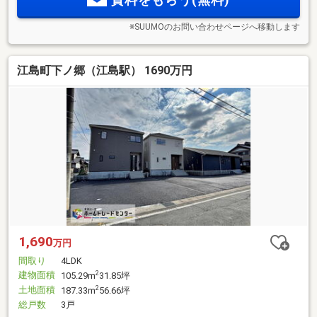
※SUUMOのお問い合わせページへ移動します
江島町下ノ郷（江島駅） 1690万円
1,690
万円
間取り
4LDK
建物面積
2
105.29m
31.85坪
土地面積
2
187.33m
56.66坪
総戸数
3戸