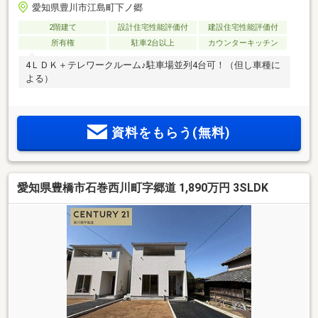
愛知県豊川市江島町下ノ郷
2階建て
設計住宅性能評価付
建設住宅性能評価付
所有権
駐車2台以上
カウンターキッチン
4ＬＤＫ＋テレワークルーム♪駐車場並列4台可！（但し車種に
よる）
資料をもらう(無料)
愛知県豊橋市石巻西川町字郷道 1,890万円 3SLDK