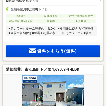
飯田線 長山駅 徒歩37分
愛知県豊川市江島町下ノ郷
2階建て
駐車場有り
設計住宅性能評価付
建設住宅性能評価付
所有権
即入居可
■テレワークルーム完備の「4LDK」■多用途に使える和室完備
■全居室収納付き■耐震＋制震の家、QUIE（クワイエ）■駐車
スペース4台可能！来客時も安心です！■緑地が多いため、休
日にはリラックスできます
資料をもらう(無料)
愛知県豊川市江島町下ノ郷 1,690万円 4LDK