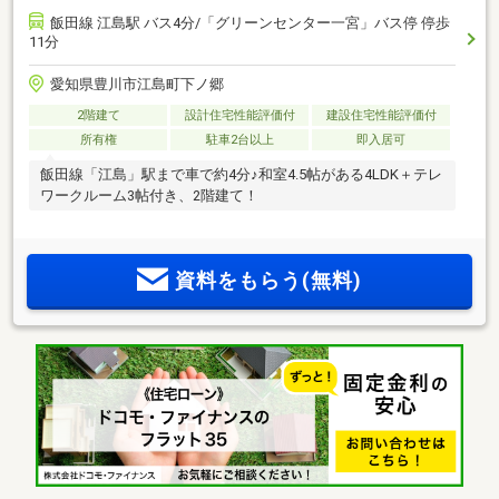
飯田線 江島駅 バス4分/「グリーンセンター一宮」バス停 停歩
11分
愛知県豊川市江島町下ノ郷
2階建て
設計住宅性能評価付
建設住宅性能評価付
所有権
駐車2台以上
即入居可
飯田線「江島」駅まで車で約4分♪和室4.5帖がある4LDK＋テレ
ワークルーム3帖付き、2階建て！
資料をもらう(無料)