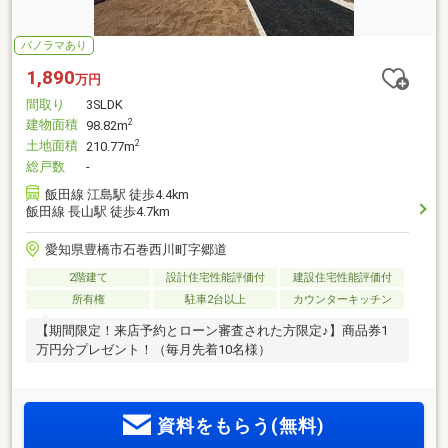
パノラマあり
1,890
万円
間取り
3SLDK
建物面積
2
98.82m
土地面積
2
210.77m
総戸数
-
飯田線 江島駅 徒歩4.4km
飯田線 長山駅 徒歩4.7km
愛知県豊橋市石巻西川町字郷道
2階建て
設計住宅性能評価付
建設住宅性能評価付
所有権
駐車2台以上
カウンターキッチン
【期間限定！来店予約とローン審査された方限定♪】商品券1
万円分プレゼント！（毎月先着10名様）
資料をもらう(無料)