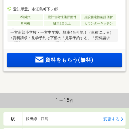
愛知県豊川市江島町下ノ郷
2階建て
設計住宅性能評価付
建設住宅性能評価付
所有権
駐車2台以上
カウンターキッチン
一宮南部小学校・一宮中学校。駐車4台可能！（車種による）
※資料請求・見学予約は下部の「見学予約する」「資料請求・
お問合せ」よりお気軽にお問い合わせください!
資料をもらう(無料)
1～15
件
駅
変更する
飯田線｜江島