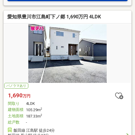
愛知県豊川市江島町下ノ郷 1,690万円 4LDK
パノラマあり
1,690
万円
間取り
4LDK
建物面積
2
105.29m
土地面積
2
187.33m
総戸数
-
飯田線 江島駅 徒歩24分