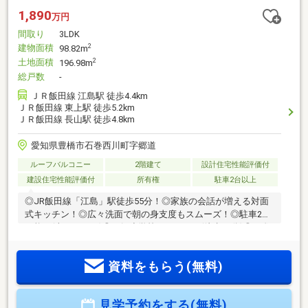
1,890
万円
間取り
3LDK
建物面積
2
98.82m
土地面積
2
196.98m
総戸数
-
ＪＲ飯田線 江島駅 徒歩4.4km
ＪＲ飯田線 東上駅 徒歩5.2km
ＪＲ飯田線 長山駅 徒歩4.8km
愛知県豊橋市石巻西川町字郷道
ルーフバルコニー
2階建て
設計住宅性能評価付
建設住宅性能評価付
所有権
駐車2台以上
◎JR飯田線「江島」駅徒歩55分！◎家族の会話が増える対面
式キッチン！◎広々洗面で朝の身支度もスムーズ！◎駐車2台
可能！(車種による)◎西郷小学校まで1800m(徒歩24分)◎石巻
中学校まで4000m(徒歩60
分)■□■□■□■□■□■□■□■□■□■□■□■0120-133-301【通話料無
資料をもらう(無料)
料】へお気軽にお問い合わせください！平日、土日問わずご
案内致します！自己資金0円、自営業の方、勤務年数が短い方
など住宅ローンのご不安な方もお気軽にご相談ください♪未公
見学予約をする(無料)
開物件情報も多数ご用意しております