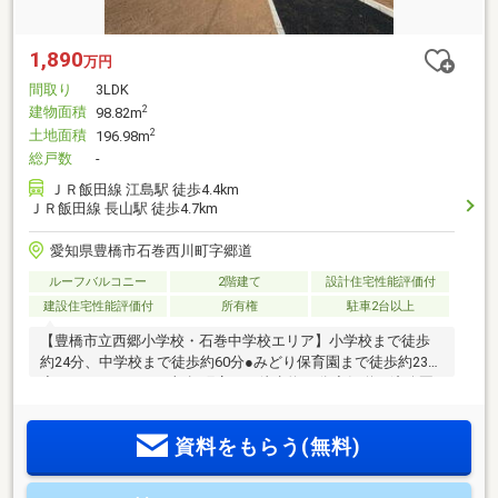
1,890
万円
間取り
3LDK
建物面積
2
98.82m
土地面積
2
196.98m
総戸数
-
ＪＲ飯田線 江島駅 徒歩4.4km
ＪＲ飯田線 長山駅 徒歩4.7km
愛知県豊橋市石巻西川町字郷道
ルーフバルコニー
2階建て
設計住宅性能評価付
建設住宅性能評価付
所有権
駐車2台以上
【豊橋市立西郷小学校・石巻中学校エリア】小学校まで徒歩
約24分、中学校まで徒歩約60分●みどり保育園まで徒歩約23分
◇ファミリーマート加賀町店まで徒歩約25分◇郷道の滝公園
まで徒歩約5分■南向き19.2帖LDK♪大容量パントリー・リビン
グ収納つき！□防犯面や子供が大きくなってからも安心なリビ
資料をもらう(無料)
ング階段採用。■対面式システムキッチン・浴室換気暖房乾燥
機・防犯カメラなど設備充実！！□使い方いろいろ♪テレワー
クスペースあり◎☆ご契約者様対象プレゼントキャンペーン