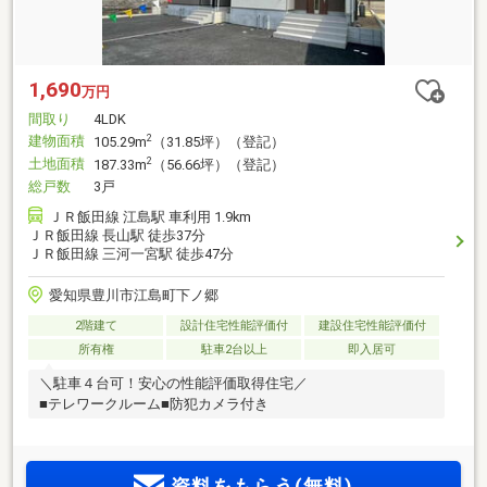
1,690
万円
間取り
4LDK
建物面積
2
105.29m
（31.85坪）（登記）
土地面積
2
187.33m
（56.66坪）（登記）
総戸数
3戸
ＪＲ飯田線 江島駅 車利用 1.9km
ＪＲ飯田線 長山駅 徒歩37分
ＪＲ飯田線 三河一宮駅 徒歩47分
愛知県豊川市江島町下ノ郷
2階建て
設計住宅性能評価付
建設住宅性能評価付
所有権
駐車2台以上
即入居可
＼駐車４台可！安心の性能評価取得住宅／
■テレワークルーム■防犯カメラ付き
資料をもらう(無料)