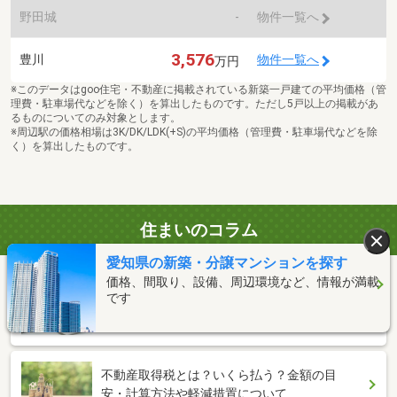
野田城
-
物件一覧へ
3,576
豊川
物件一覧へ
万円
※このデータはgoo住宅・不動産に掲載されている新築一戸建ての平均価格（管
理費・駐車場代などを除く）を算出したものです。ただし5戸以上の掲載があ
るものについてのみ対象とします。
※周辺駅の価格相場は3K/DK/LDK(+S)の平均価格（管理費・駐車場代などを除
く）を算出したものです。
住まいのコラム
愛知県の新築・分譲マンションを探す
価格、間取り、設備、周辺環境など、情報が満載
です
家を買うと決めたらまずやること3つ！重視
するポイントも押さえておこう
不動産取得税とは？いくら払う？金額の目
安・計算方法や軽減措置について