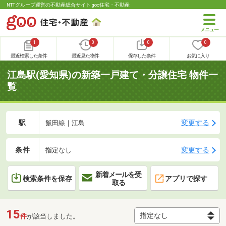
NTTグループ運営の不動産総合サイト goo住宅・不動産
1
0
0
0
最近検索した条件
最近見た物件
保存した条件
お気に入り
江島駅(愛知県)の新築一戸建て・分譲住宅 物件一
覧
駅
変更する
飯田線｜江島
条件
変更する
指定なし
新着メールを受
検索条件を保存
アプリで探す
取る
15
件
が該当しました。