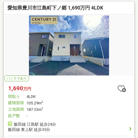
愛知県豊川市江島町下ノ郷 1,690万円 4LDK
パノラマあり
1,690
万円
間取り
4LDK
建物面積
2
105.29m
土地面積
2
187.33m
総戸数
-
飯田線 江島駅 徒歩24分
飯田線 東上駅 徒歩35分