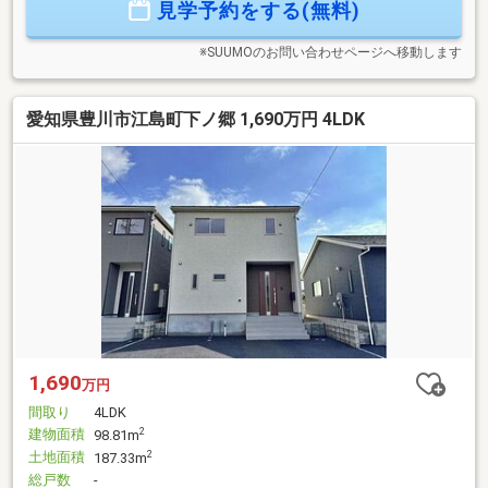
見学予約をする(無料)
実施中☆※2026年9月末日まで※詳細はプレゼント情報をご覧
ください。まずはお気軽にお問合せ下さい！
※SUUMOのお問い合わせページへ移動します
愛知県豊川市江島町下ノ郷 1,690万円 4LDK
1,690
万円
間取り
4LDK
建物面積
2
98.81m
土地面積
2
187.33m
総戸数
-