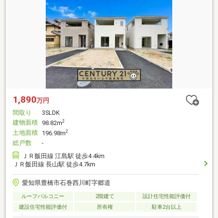
1,890
万円
間取り
3SLDK
建物面積
2
98.82m
土地面積
2
196.98m
総戸数
-
ＪＲ飯田線 江島駅 徒歩4.4km
ＪＲ飯田線 長山駅 徒歩4.7km
愛知県豊橋市石巻西川町字郷道
ルーフバルコニー
2階建て
設計住宅性能評価付
建設住宅性能評価付
所有権
駐車2台以上