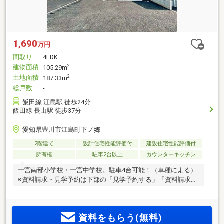
1,690
万円
間取り
4LDK
建物面積
2
105.29m
土地面積
2
187.33m
総戸数
-
飯田線 江島駅 徒歩24分
飯田線 長山駅 徒歩37分
愛知県豊川市江島町下ノ郷
2階建て
設計住宅性能評価付
建設住宅性能評価付
所有権
駐車2台以上
カウンターキッチン
一宮南部小学校・一宮中学校。駐車4台可能！（車種による）
※資料請求・見学予約は下部の「見学予約する」「資料請求・
お問合せ」よりお気軽にお問い合わせください!
資料をもらう(無料)