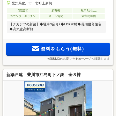
愛知県豊川市一宮町上新切
2階建て
所有権
駐車2台以上
カウンターキッチン
オール電化
浴室乾燥機
【ナカジツの新築】◆駐車3台可※◆LDK20帖◆長期優良住宅
◆高気密高断熱
資料をもらう(無料)
※SUUMOのお問い合わせページへ移動します
新築戸建 豊川市江島町下ノ郷 全３棟