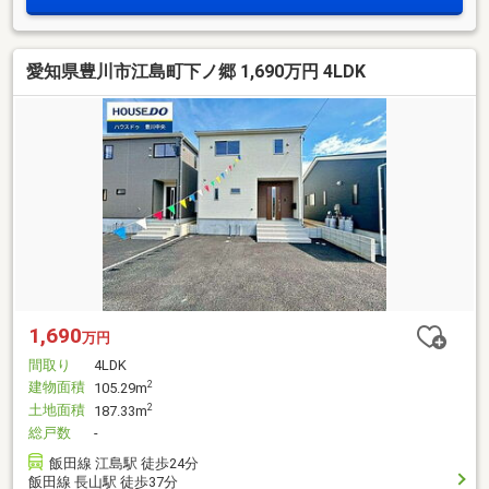
愛知県豊川市江島町下ノ郷 1,690万円 4LDK
1,690
万円
間取り
4LDK
建物面積
2
105.29m
土地面積
2
187.33m
総戸数
-
飯田線 江島駅 徒歩24分
飯田線 長山駅 徒歩37分