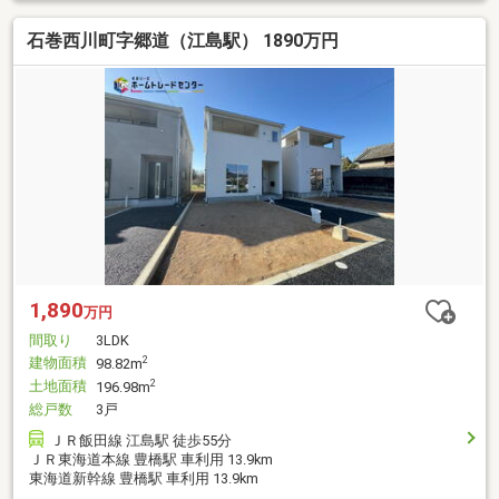
石巻西川町字郷道（江島駅） 1890万円
1,890
万円
間取り
3LDK
建物面積
2
98.82m
土地面積
2
196.98m
総戸数
3戸
ＪＲ飯田線 江島駅 徒歩55分
ＪＲ東海道本線 豊橋駅 車利用 13.9km
東海道新幹線 豊橋駅 車利用 13.9km