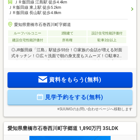
ＪＲ飯田線 江島駅 徒歩4.4km
ＪＲ飯田線 東上駅 徒歩5.2km
ＪＲ飯田線 長山駅 徒歩4.8km
愛知県豊橋市石巻西川町字郷道
ルーフバルコニー
2階建て
設計住宅性能評価付
建設住宅性能評価付
所有権
駐車2台以上
◎JR飯田線「江島」駅徒歩55分！◎家族の会話が増える対面
式キッチン！◎広々洗面で朝の身支度もスムーズ！◎駐車2台
可能！(車種による)◎西郷小学校まで1800m(徒歩24分)◎石巻
中学校まで4000m(徒歩60
分)■□■□■□■□■□■□■□■□■□■□■□■0120-133-301【通話料無
資料をもらう(無料)
料】へお気軽にお問い合わせください！平日、土日問わずご
案内致します！自己資金0円、自営業の方、勤務年数が短い方
など住宅ローンのご不安な方もお気軽にご相談ください♪未公
見学予約をする(無料)
開物件情報も多数ご用意しております
♪■□■□■□■□■□■□■□■□■□■□■□■
※SUUMOのお問い合わせページへ移動します
愛知県豊橋市石巻西川町字郷道 1,890万円 3SLDK