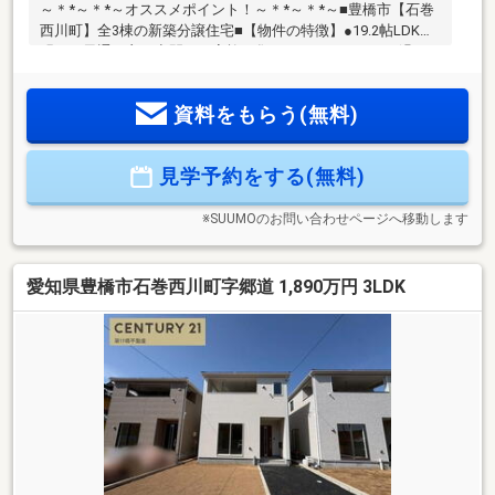
～＊*～＊*～オススメポイント！～＊*～＊*～■豊橋市【石巻
西川町】全3棟の新築分譲住宅■【物件の特徴】●19.2帖LDKは
明るく風通し良い空間でご家族が集まってもゆったりと過ご
せます！●パントリーがあるので、食品や日用品をまとめて収
納できます！！●全居室収納付きでお部屋がスッキリ片付きま
資料をもらう(無料)
す！●インナーバルコニーなので急な雨が降ってもお洗濯物は
安心！●制震装置のついた耐震等級3のお家！繰り返しの地震
に強く、大切な家族を守ります！【周辺環境】■国道151号線
見学予約をする(無料)
や豊川ICにアクセスが良くお車でのご移動に便利！■周辺は緑
豊かな落ち着いた住宅地！お気軽にお問合せください！
※SUUMOのお問い合わせページへ移動します
愛知県豊橋市石巻西川町字郷道 1,890万円 3LDK