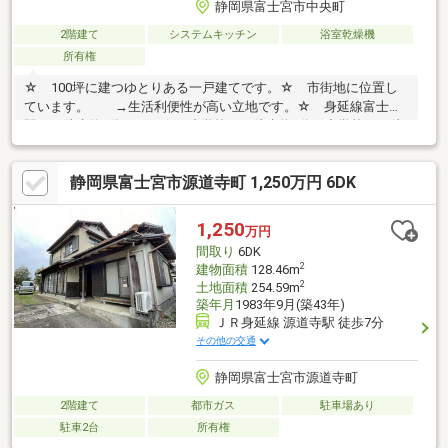
静岡県富士宮市中央町
2階建て
システムキッチン
浴室乾燥機
所有権
☆ 100坪に建つゆとりある一戸建てです。☆ 市街地に位置し
ています。 →生活利便性が高い立地です。☆ 身延線富士宮
駅まで徒歩約6分です。☆ 小学校まで徒歩約7分、中学校まで徒
歩約12分です。☆ イオンモール富士宮まで車で約5分です。
☆ 国道139号線まで車で約7分です。☆ 屋上があります。
静岡県富士宮市源道寺町 1,250万円 6DK
→景色が良く富士山を見ることが出来ます。☆ 乾燥機・洗濯
機・大理石テーブル・テレビ付きです。 →家具付きなので、
すぐに新生活を始められます。 ＼＼是非お気軽にお問い合わせ
1,250
万円
下さい／／ ー-ーU2JAPAN株式会社 富士店ー-－
間取り
6DK
2
建物面積
128.46m
2
土地面積
254.59m
築年月
1983年9月(築43年)
ＪＲ身延線 源道寺駅 徒歩7分
その他の交通
静岡県富士宮市源道寺町
2階建て
都市ガス
駐車場あり
駐車2台
所有権