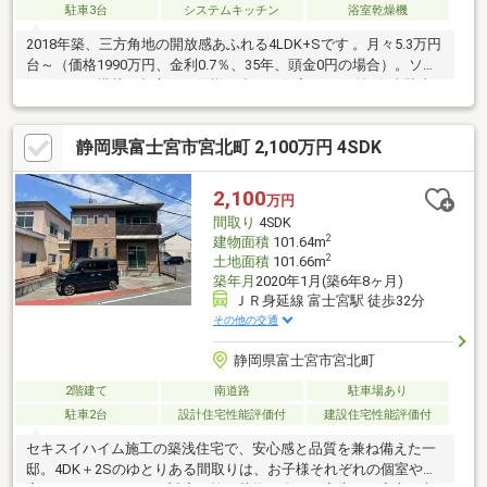
駐車3台
システムキッチン
浴室乾燥機
2018年築、三方角地の開放感あふれる4LDK+Sです 。月々5.3万円
台～（価格1990万円、金利0.7％、35年、頭金0円の場合）。ソー
ラーパネル搭載＆都市ガス仕様の省エネ住宅です 。並列3台駐車
可能で来客時も安心 。大富士小徒歩8分、大富士中徒歩6分と通学
安心 。ニトリ徒歩2分、ウエルシア徒歩4分、オギノ徒歩6分など
静岡県富士宮市宮北町 2,100万円 4SDK
周辺施設が至近に揃う好立地です 。空室につき、急な内見も迅速
に対応いたします ！資金計画のご相談も担当今村までお気軽にど
うぞ。
2,100
万円
間取り
4SDK
2
建物面積
101.64m
2
土地面積
101.66m
築年月
2020年1月(築6年8ヶ月)
ＪＲ身延線 富士宮駅 徒歩32分
その他の交通
静岡県富士宮市宮北町
2階建て
南道路
駐車場あり
駐車2台
設計住宅性能評価付
建設住宅性能評価付
セキスイハイム施工の築浅住宅で、安心感と品質を兼ね備えた一
邸。4DK＋2Sのゆとりある間取りは、お子様それぞれの個室や在