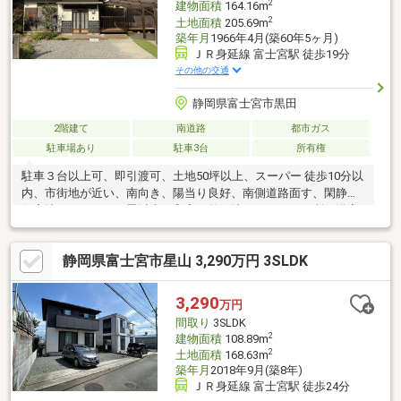
2
建物面積
164.16m
2
土地面積
205.69m
築年月
1966年4月(築60年5ヶ月)
ＪＲ身延線 富士宮駅 徒歩19分
その他の交通
静岡県富士宮市黒田
2階建て
南道路
都市ガス
駐車場あり
駐車3台
所有権
駐車３台以上可、即引渡可、土地50坪以上、スーパー 徒歩10分以
内、市街地が近い、南向き、陽当り良好、南側道路面す、閑静な
住宅地、ＬＤＫ１５畳以上、和室、整形地、トイレ２ヶ所、浴室
１坪以上、２階建、温水洗浄便座、南庭、浴室に窓、ＴＶモニタ
付インターホン、全居室６畳以上、都市ガス、小学校 徒歩10分以
静岡県富士宮市星山 3,290万円 3SLDK
内
3,290
万円
間取り
3SLDK
2
建物面積
108.89m
2
土地面積
168.63m
築年月
2018年9月(築8年)
ＪＲ身延線 富士宮駅 徒歩24分