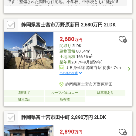
です！整備された閑静な住宅地。小学校、中学校ともに徒歩15分
以内。お子様の通学も安心です。自然豊かな住環境と利便性が両
立する地域です。内見希望の方は要相談、ご連絡下さい。
静岡県富士宮市万野原新田 2,680万円 2LDK
2,680
万円
間取り
2LDK
2
建物面積
80.54m
2
土地面積
166.36m
築年月
2017年9月(築9年)
ＪＲ身延線 源道寺駅 徒歩4.7km
その他の交通
静岡県富士宮市万野原新田
2階建て
ルーフバルコニー
駐車場あり
駐車2台
所有権
静岡県富士宮市田中町 2,890万円 2LDK
2,890
万円