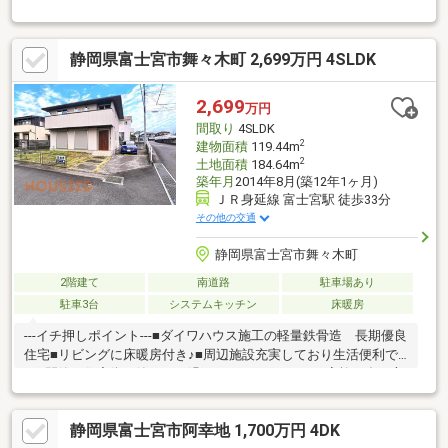
宅ワークスペースにも対応可能。荷物が多いご家庭でも安心の収
納力です。オール電化＋売電蓄電システムにより、家計にも配慮
された住まい。南面道路で日当たりも良好、駐車スペースは2台分
静岡県富士宮市舞々木町 2,699万円 4SLDK
を確保しています。落ち着いた住環境と利便性を兼ね備えた立地
で、長く安心してお住まいいただけます。
2,699
万円
間取り
4SLDK
2
建物面積
119.44m
2
土地面積
184.64m
築年月
2014年8月(築12年1ヶ月)
ＪＲ身延線 富士宮駅 徒歩33分
その他の交通
静岡県富士宮市舞々木町
2階建て
南道路
駐車場あり
駐車3台
システムキッチン
床暖房
---イチ押しポイント---■ダイワハウス施工の軽量鉄骨造 長期優良
住宅■リビングに床暖房付き♪■周辺施設充実しており生活便利で
す■閑静な住宅街で静かにお過ごしいただけます■ご家族の多い方
にもおすすめの４LDK+S♪■食洗器付きで奥様大喜び♪■便利なウォ
ークインクローゼット完備！■駐車スペース３台以上ございます■
静岡県富士宮市阿幸地 1,700万円 4DK
空家につき、即入居可能---周辺環境---■スーパーまで徒歩9分/600