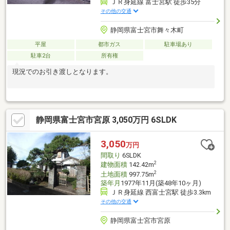
ＪＲ身延線 富士宮駅 徒歩35分
その他の交通
静岡県富士宮市舞々木町
平屋
都市ガス
駐車場あり
駐車2台
所有権
現況でのお引き渡しとなります。
静岡県富士宮市宮原 3,050万円 6SLDK
3,050
万円
間取り
6SLDK
2
建物面積
142.42m
2
土地面積
997.75m
築年月
1977年11月(築48年10ヶ月)
ＪＲ身延線 西富士宮駅 徒歩3.3km
その他の交通
静岡県富士宮市宮原