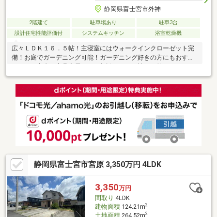
静岡県富士宮市外神
2階建て
駐車場あり
駐車3台
設計住宅性能評価付
システムキッチン
浴室乾燥機
広々ＬＤＫ１６．５帖！主寝室にはウォークインクローゼット完
備！お庭でガーデニング可能！ガーデニング好きの方にもおすす
めです！室内の家具家電は、ご相談によりお譲り可能です！
◆◇◆リフォームもお気軽にご相談ください！◆◇◆住宅ローン
の相談もいつでも受け付けております♪ローンにお悩みの方、どん
な些細なことでも構いません。お気軽にご相談下さい！
静岡県富士宮市宮原 3,350万円 4LDK
3,350
万円
間取り
4LDK
2
建物面積
124.21m
2
土地面積
264.52m