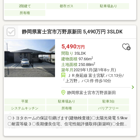
2階建て
都市ガス
駐車場あり
所有権
静岡県富士宮市万野原新田 5,490万円 3SLDK
5,490
万円
間取り
3SLDK
2
建物面積
97.66m
2
土地面積
250.88m
築年月
2025年1月(築1年8ヶ月)
ＪＲ身延線 富士宮駅 バス13分/
「上万野」バス停 停歩10分
静岡県富士宮市万野原新田
平屋
駐車場あり
駐車3台
システムキッチン
所有権
バリアフリー
〇トヨタホームの保証引継げます(建物検査後)〇太陽光発電 5.9kw
〇耐震等級３〇長期優良住宅、住宅性能評価取得(新築時)〇全館
空調(スマートエアーズ)〇電子キ―(ラロックⅡ)〇ハイブリッド給
湯器「ECO ONE」〇外壁タイル貼り〇食洗機付、対面型システ