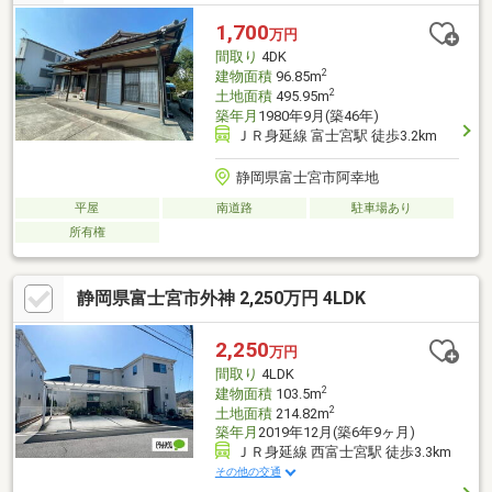
ｍ■富士見小学校まで徒歩7分/500ｍ◇◇買替の方、自己資金の少
ない方、勤続年数短い方、自営業の方住宅ローンにご不安のある
1,700
万円
方、お気軽にご相談ください◇◇
間取り
4DK
2
建物面積
96.85m
2
土地面積
495.95m
築年月
1980年9月(築46年)
ＪＲ身延線 富士宮駅 徒歩3.2km
静岡県富士宮市阿幸地
平屋
南道路
駐車場あり
所有権
静岡県富士宮市外神 2,250万円 4LDK
2,250
万円
間取り
4LDK
2
建物面積
103.5m
2
土地面積
214.82m
築年月
2019年12月(築6年9ヶ月)
ＪＲ身延線 西富士宮駅 徒歩3.3km
その他の交通