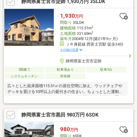
静岡県富士宮市淀師 1,930万円 3SLDK
です。・1階2か所と2階にトイレがあり、2階には洗面台も備わっ
ています。・脱衣所にはランドリーバーがあり、室内干しにも活
用できます。・納戸やWIC、ロフトに加え全居室収納があり、荷
1,930
万円
物を整理しながら暮らせます。・南向きのバルコニーがあり、洗
間取り
3SLDK
濯物を干したり外の空気を感じたりして過ごせます。
2
建物面積
115.51m
2
土地面積
331.69m
築年月
2004年12月(築21年9ヶ月)
ＪＲ身延線 西富士宮駅 徒歩34分
その他の交通
静岡県富士宮市淀師
2階建て
駐車場あり
駐車3台
システムキッチン
所有権
広々とした延床面積115.51㎡の居住空間に加え、ウッドチェアや
デッキを置ける10坪以上の庭付きの住まい。ちょっとした運動や
遊びも、のびのびと楽しめます。さらに、閑静な住宅街に位置
し、おしゃれな吹抜が開放感を演出する心地よい居室空間です。
加えて、一般的なバルコニーより奥行きを広めにとったワイドバ
静岡県富士宮市黒田 980万円 6SDK
ルコニー付き。家族の安心拠点となる、3SLDK・バイク用インナ
ーガレージのある家です。
980
万円
間取り
6SDK