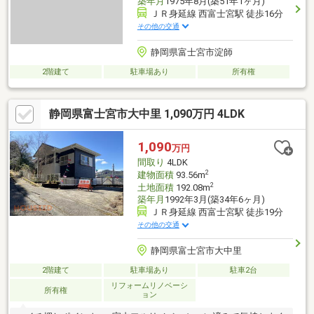
築年月
1975年8月(築51年1ヶ月)
ＪＲ身延線 西富士宮駅 徒歩16分
その他の交通
静岡県富士宮市淀師
2階建て
駐車場あり
所有権
静岡県富士宮市大中里 1,090万円 4LDK
1,090
万円
間取り
4LDK
2
建物面積
93.56m
2
土地面積
192.08m
築年月
1992年3月(築34年6ヶ月)
ＪＲ身延線 西富士宮駅 徒歩19分
その他の交通
静岡県富士宮市大中里
2階建て
駐車場あり
駐車2台
リフォームリノベーシ
所有権
ョン