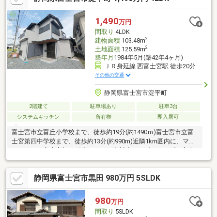
1,490
万円
間取り
4LDK
2
建物面積
103.48m
2
土地面積
125.59m
築年月
1984年5月(築42年4ヶ月)
ＪＲ身延線 西富士宮駅 徒歩20分
その他の交通
静岡県富士宮市淀平町
2階建て
駐車場あり
駐車3台
システムキッチン
所有権
即入居可
富士宮市立富丘小学校まで、徒歩約19分(約1490ｍ)富士宮市立富
士宮第四中学校まで、徒歩約13分(約990m)近隣1km圏内に、マッ
クスバリュ富士宮朝日町店、ポテト淀川店、セブンイレブン富士
宮朝日町店、スギドラッグ富士宮光町店があり、日々の買出しに
便利な立地です。敷地は37坪、お車は３台駐車可能です(車種によ
静岡県富士宮市黒田 980万円 5SLDK
る)。【リフォーム内容】・システムキッチン・フロアタイル貼り
（ＬＤＫ・廊下）・ＣＦ貼替（洗面所・トイレ）・畳表替え・襖
貼替・モニターホン新調・ハウスクリーニング等・ユニットバ
980
万円
ス 新品・洗面化粧台 新品・トイレ 新品・クロス全室 貼
間取り
5SLDK
替・床材 貼替