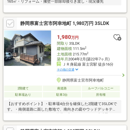
165㎡・リフォーム・擁壁一部除却後引き渡し・現況優先
静岡県富士宮市阿幸地町 1,980万円 3SLDK
1,980
万円
間取り
3SLDK
2
建物面積
111.5m
2
土地面積
215.77m
築年月
2004年2月(築22年7ヶ月)
ＪＲ身延線 富士宮駅 徒歩16分
その他の交通
静岡県富士宮市阿幸地町
2階建て
南道路
ルーフバルコニー
駐車場あり
駐車3台
所有権
【おすすめポイント】・駐車場4台分を確保した2階建て3SLDKで
す。・南側道路に面した敷地で、南向きの庭やウッドデッキテラ
スを身近に活用できます。・天井に高さのあるLDKと琉球畳があ
り、窓からの光を感じながらゆったり過ごせます。・カウンター
キッチンに収納と勝手口があり、調理や片付けを進めやすい空間