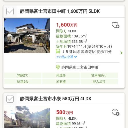
静岡県富士宮市田中町 1,600万円 5LDK
1,600
万円
間取り
5LDK
2
建物面積
109.35m
2
土地面積
333.58m
築年月
1974年11月(築51年10ヶ月)
ＪＲ身延線 源道寺駅 徒歩11分
その他の交通
静岡県富士宮市田中町
2階建て
南道路
駐車場あり
駐車3台
所有権
即入居可
静岡県富士宮市小泉 580万円 4LDK
580
万円
間取り
4LDK
2
建物面積
99.63m
2