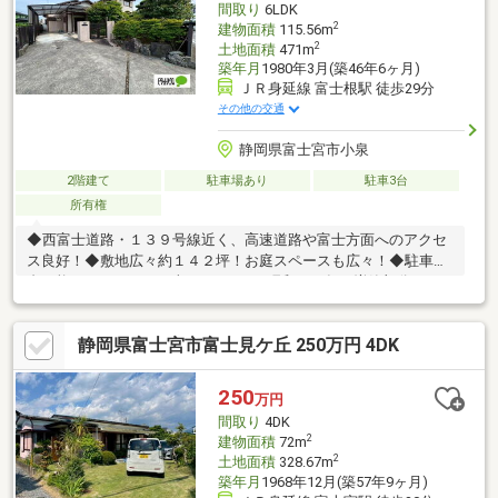
間取り
6LDK
2
建物面積
115.56m
2
土地面積
471m
築年月
1980年3月(築46年6ヶ月)
ＪＲ身延線 富士根駅 徒歩29分
その他の交通
静岡県富士宮市小泉
2階建て
駐車場あり
駐車3台
所有権
◆西富士道路・１３９号線近く、高速道路や富士方面へのアクセ
ス良好！◆敷地広々約１４２坪！お庭スペースも広々！◆駐車４
台可能なスペース！（車種による）※昭和６４年・増築部分３
５．１６㎡あり、延べ面積１５０．５６㎡（４５．５４坪） 住
宅ローンの相談もいつでも受け付けております♪ローンにお悩みの
静岡県富士宮市富士見ケ丘 250万円 4DK
方、どんな些細なことでも構いません。お気軽にご相談下さい！
フリーダイヤル【 ０１２０－００２－７７７ 】までお気軽に
お電話ください！
250
万円
間取り
4DK
2
建物面積
72m
2
土地面積
328.67m
築年月
1968年12月(築57年9ヶ月)