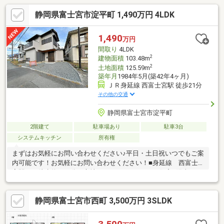
静岡県富士宮市淀平町 1,490万円 4LDK
1,490
万円
間取り
4LDK
2
建物面積
103.48m
2
土地面積
125.59m
築年月
1984年5月(築42年4ヶ月)
ＪＲ身延線 西富士宮駅 徒歩21分
その他の交通
静岡県富士宮市淀平町
2階建て
駐車場あり
駐車3台
システムキッチン
所有権
まずはお気軽にお問い合わせください♪平日・土日祝いつでもご案
内可能です！お気軽にお問い合わせください！■身延線 西富士
宮駅まで徒歩約２１分の立地■フルリノベーション住宅■陽当たり
良好です《周辺環境》◎マックスバリュまで約280ｍ◎スギドラ
ッグまで約450ｍ◎セブンイレブンまで約490ｍ
静岡県富士宮市西町 3,500万円 3SLDK