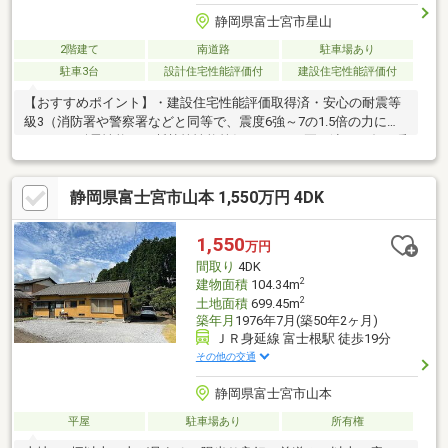
静岡県富士宮市星山
2階建て
南道路
駐車場あり
駐車3台
設計住宅性能評価付
建設住宅性能評価付
【おすすめポイント】・建設住宅性能評価取得済・安心の耐震等
級3（消防署や警察署などと同等で、震度6強～7の1.5倍の力に耐
えられる耐震性能）・断熱等性能等級4なので、夏は涼しく冬は暖
かく、冷暖房の使用を抑え光熱費削減にも繋がります。・WIC、
全居室収納付きで収納豊富・リビング横に畳スペースがあり、ま
静岡県富士宮市山本 1,550万円 4DK
ったりのんびり・2階に浴室があるのでお風呂後そのまま寝室に移
動ができ便利【周辺施設】・黒田小学校まで200m（徒歩3分）・
セブンイレブン富士宮黒田店まで750m（徒歩10分）・ポテト野中
1,550
万円
店まで1400m（徒歩18分）・イオン富士宮まで1600m（徒歩20
間取り
4DK
分）
2
建物面積
104.34m
2
土地面積
699.45m
築年月
1976年7月(築50年2ヶ月)
ＪＲ身延線 富士根駅 徒歩19分
その他の交通
静岡県富士宮市山本
平屋
駐車場あり
所有権