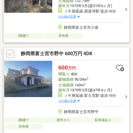
土地面積
132.75m
築年月
1975年3月(築51年6ヶ月)
ＪＲ身延線 源道寺駅 徒歩16分
その他の交通
静岡県富士宮市小泉
2階建て
所有権
静岡県富士宮市野中 600万円 4DK
600
万円
間取り
4DK
2
建物面積
90.09m
2
土地面積
143m
築年月
1979年5月(築47年4ヶ月)
ＪＲ身延線 富士宮駅 徒歩16分
その他の交通
静岡県富士宮市野中
2階建て
都市ガス
駐車場あり
所有権