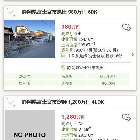
静岡県富士宮市黒田 980万円 6DK
980
万円
間取り
6DK
2
建物面積
164.16m
2
土地面積
198.67m
築年月
1966年4月(築60年5ヶ月)
ＪＲ身延線 富士宮駅 徒歩16分
静岡県富士宮市黒田
2階建て
南道路
駐車場あり
駐車3台
所有権
即入居可
静岡県富士宮市淀師 1,280万円 4LDK
1,280
万円
間取り
4LDK
2
建物面積
81.5m
2
土地面積
280.18m