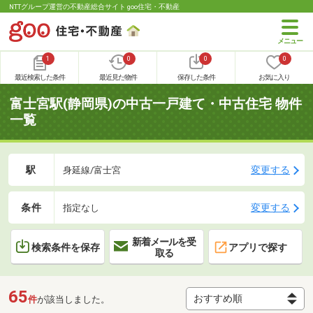
NTTグループ運営の不動産総合サイト goo住宅・不動産
1
0
0
0
最近検索した条件
最近見た物件
保存した条件
お気に入り
富士宮駅(静岡県)の中古一戸建て・中古住宅 物件
一覧
駅
変更する
身延線/富士宮
条件
変更する
指定なし
新着メールを受
検索条件を保存
アプリで探す
取る
65
件
が該当しました。