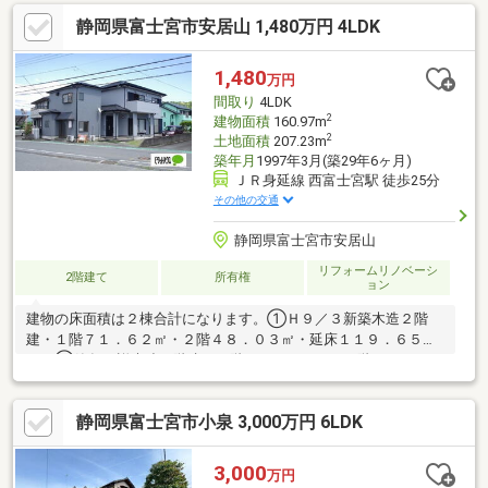
ム・キッチンから、リビング全体を見渡せます・キッチン脇に収
静岡県富士宮市安居山 1,480万円 4LDK
納豊富なパントリー〇納戸、ウォークインクロゼット、玄関クロ
ゼット〇南側土地より、敷地が高くなっておりまり、リビングに
陽が差込ます〇リビング、洗面場に物干し掛け(取外し可能)〇カ
1,480
万円
ースペース4台可（車種による）〇EV・PHV用200Ｖコンセント、
間取り
4LDK
くるまde給
2
建物面積
160.97m
2
土地面積
207.23m
築年月
1997年3月(築29年6ヶ月)
ＪＲ身延線 西富士宮駅 徒歩25分
その他の交通
静岡県富士宮市安居山
リフォームリノベーシ
2階建て
所有権
ョン
建物の床面積は２棟合計になります。①Ｈ９／３新築木造２階
建・１階７１．６２㎡・２階４８．０３㎡・延床１１９．６５
㎡ ②築年不詳木造２階建・１階２１．８０㎡・２階１９．５２
㎡・延床４１．３２㎡
静岡県富士宮市小泉 3,000万円 6LDK
3,000
万円