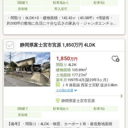
2階建て
駐車場あり
駐車3台
所有権
即入居可
・間取り：6LDK+S・建物面積：142.42㎡（43.08坪）+増築有・
約300坪の敷地に生活に十分な広さの家あり・ジャンボエンチョ
ーの西側にあり生活利便性良好・広々とした庭があり、自分らし
い空間が作れます・敷地内で家庭菜園も楽しめる・農機具等を収
納できる物置あり・陽当たり良好・車も置き方で多数駐車が可
静岡県富士宮市宮原 1,850万円 4LDK
能・2階からは富士山がよく見える
1,850
万円
間取り
4LDK
2
建物面積
105.89m
2
土地面積
177.27m
築年月
1997年4月(築29年5ヶ月)
ＪＲ身延線 西富士宮駅 徒歩3.8km
その他の交通
静岡県富士宮市宮原
2階建て
駐車場あり
駐車3台
所有権
【備考】・間取り：4LDK・物置、カーポート有・最低敷地面積