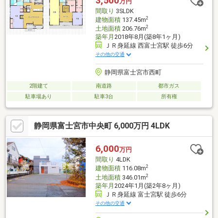
3,500
万円
間取り
3SLDK
2
建物面積
137.45m
2
土地面積
206.76m
築年月
2018年8月(築8年1ヶ月)
ＪＲ身延線 西富士宮駅 徒歩6分
その他の交通
静岡県富士宮市西町
2階建て
南道路
都市ガス
駐車場あり
駐車3台
所有権
静岡県富士宮市中央町 6,000万円 4LDK
6,000
万円
間取り
4LDK
2
建物面積
116.08m
2
土地面積
346.01m
築年月
2024年1月(築2年8ヶ月)
ＪＲ身延線 富士宮駅 徒歩6分
その他の交通