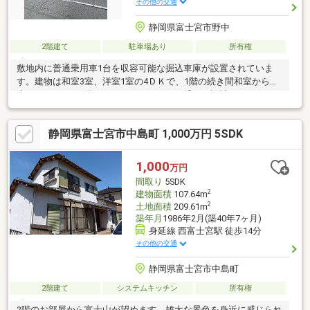
その他の交通
静岡県富士宮市野中
2階建て
駐車場あり
所有権
敷地内に普通乗用車1台を収容可能な掘込車庫が設置されていま
す。建物は和室3室、洋室1室の4ＤＫで、1階の続き間和室からは
庭スペースへ、2階からはバルコニーへと繋がる設計です。キッチ
ンには勝手口があり、
静岡県富士宮市中島町 1,000万円 5SDK
1,000
万円
間取り
5SDK
2
建物面積
107.64m
2
土地面積
209.61m
築年月
1986年2月(築40年7ヶ月)
身延線 西富士宮駅 徒歩14分
その他の交通
静岡県富士宮市中島町
2階建て
システムキッチン
所有権
2階のお部屋から富士山が望めます。雄大な景色を身近に感じられ