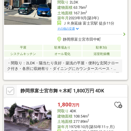
間取り
2LDK
2
建物面積
63.76m
2
土地面積
167.3m
築年月
2023年9月(築3年)
ＪＲ身延線 富士宮駅 徒歩11分
その他の交通
静岡県富士宮市田中町
平屋
駐車場あり
駐車3台
システムキッチン
オール電化
浴室乾燥機
・間取り：2LDK・陽当たり良好・築浅の平屋・便利な玄関クロー
ク付き・各所に収納有り・ダイニングにカウンタースペース・駐
車スペース3台分・省令準耐火構造【備考】・宅地内に電柱の設置
有り・現況有姿にて引き渡し
静岡県富士宮市舞々木町 1,800万円 4DK
1,800
万円
間取り
4DK
2
建物面積
108.54m
2
土地面積
277.89m
築年月
1972年10月(築53年11ヶ月)