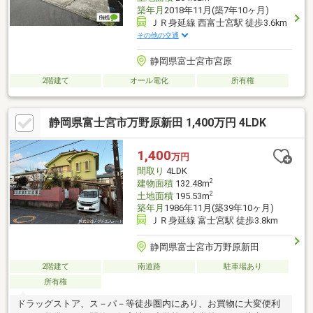
築年月
2018年11月(築7年10ヶ月)
ＪＲ身延線 西富士宮駅 徒歩3.6km
その他の交通
静岡県富士宮市宮原
2階建て
オール電化
所有権
静岡県富士宮市万野原新田 1,400万円 4LDK
1,400
万円
間取り
4LDK
2
建物面積
132.48m
2
土地面積
195.53m
築年月
1986年11月(築39年10ヶ月)
ＪＲ身延線 富士宮駅 徒歩3.8km
静岡県富士宮市万野原新田
2階建て
南道路
駐車場あり
所有権
ドラッグストア、ス－パ－等徒歩圏内にあり、お買物に大変便利