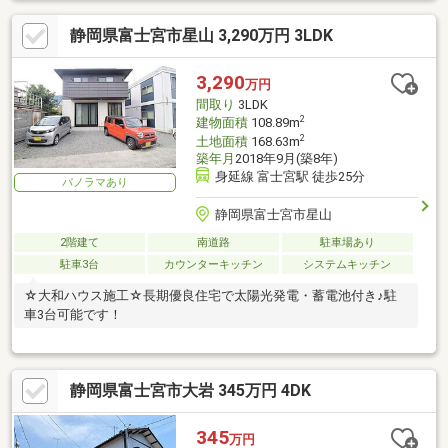
静岡県富士宮市星山 3,290万円 3LDK
3,290
万円
間取り
3LDK
2
建物面積
108.89m
2
土地面積
168.63m
築年月
2018年9月(築8年)
身延線 富士宮駅 徒歩25分
パノラマあり
静岡県富士宮市星山
2階建て
南道路
駐車場あり
駐車3台
カウンターキッチン
システムキッチン
☆大和ハウス施工☆長期優良住宅で太陽光発電・蓄電池付き♪駐
車3台可能です！
静岡県富士宮市大岩 345万円 4DK
345
万円