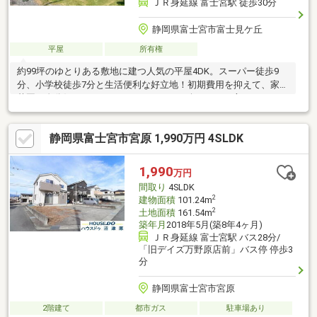
ＪＲ身延線 富士宮駅 徒歩30分
静岡県富士宮市富士見ケ丘
平屋
所有権
約99坪のゆとりある敷地に建つ人気の平屋4DK。スーパー徒歩9
分、小学校徒歩7分と生活便利な好立地！初期費用を抑えて、家庭
菜園や自分好みのDIY・リノベーションを楽しみたい方に！
静岡県富士宮市宮原 1,990万円 4SLDK
1,990
万円
間取り
4SLDK
2
建物面積
101.24m
2
土地面積
161.54m
築年月
2018年5月(築8年4ヶ月)
ＪＲ身延線 富士宮駅 バス28分/
「旧デイズ万野原店前」バス停 停歩3
分
静岡県富士宮市宮原
2階建て
都市ガス
駐車場あり