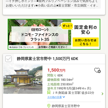
---イチ押しポイント---■室内フルリノベーション済みで気持ちよく
お使いいただけます♪■小高い丘の上■富士宮駅・市立病院・イオ
ンまで車で10分圏内■ファミリー様にもおすすめの３LDK♪■当社
売主のこだわりリフォームです♪ぜひ現地でご覧ください！---周辺
環境---■スーパーまで徒歩22分/1300ｍ■西小学校まで徒歩25
分/1700ｍ◇◇買替の方、自己資金の少ない方、勤続年数短い
方、自営業の方住宅ローンにご不安のある方、お気軽にご相談く
ださい◇◇「お家探し」「ご売却」は 地域密着型不動産 株式会
社ハウシード売買部におまかせ下さい！
静岡県富士宮市野中 1,500万円 6DK
1,500
万円
間取り
6DK
2
建物面積
180.54m
2
土地面積
250.83m
築年月
1992年5月(築34年4ヶ月)
ＪＲ身延線 富士宮駅 徒歩22分
その他の交通
静岡県富士宮市野中