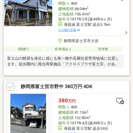
間取り
4DK
2
建物面積
68.04m
2
土地面積
156.41m
築年月
1977年3月(築49年6ヶ月)
身延線 富士宮駅 徒歩3.7km
その他の交通
静岡県富士宮市大岩
2階建て
駐車場あり
所有権
富士山の眺望を身近に感じる第一種中高層住居専用地域に位置し
ます。徒歩圏内に複合商業施設「アクロスプラザ富士宮」があ
り、スーパー、ドラッグストア、飲食店等の利便施設が集結。日
常の買い物を1箇所で完結でき
静岡県富士宮市野中 380万円 4DK
380
万円
間取り
4DK
2
建物面積
81.15m
2
土地面積
132.82m
築年月
1977年4月(築49年5ヶ月)
身延線 富士宮駅 徒歩24分