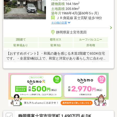
2
建物面積
164.16m
2
土地面積
205.69m
築年月
1966年4月(築60年5ヶ月)
ＪＲ身延線 富士宮駅 徒歩18分
その他の交通
静岡県富士宮市黒田
2階建て
都市ガス
ルーフバルコニー
駐車場あり
駐車3台
所有権
【おすすめポイント】・和風の趣を感じる木造2階建て6SDK住宅
です。・全居室6帖以上で、和室と洋室があり暮らし方に合わせて
使い分けが可能です。・リビングとダイニングを分けて利用で
き、家族それぞれの時間を過ごせます。・納戸があり、季節用品
や日用品の収納に利用できます。・キッチンには窓や収納が備わ
っており、勝手口から屋外への出入りも可能です。・洗面脱衣
室、浴室、トイレには窓があり換気にも配慮されています。・2階
には広縁があり、読書やくつろぎの場など多用途に利用できま
す。
静岡県富士宮市淀平町 1,490万円 4LDK