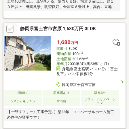
土地100坪以上、山が見える、陽当り良好、前道６ｍ以上、庭１
０坪以上、田園風景、眺望良好、全居室６畳以上、高台に立地
静岡県富士宮市宮原 1,680万円 3LDK
1,680
万円
間取り
3LDK
2
建物面積
100m
2
土地面積
202.65m
築年月
2003年8月(築23年1ヶ月)
身延線 富士宮駅 バス16分/「富士
見平」バス停 停歩7分
静岡県富士宮市宮原
2階建て
駐車場あり
駐車3台
リフォームリノベーシ
システムキッチン
所有権
ョン
【一部リフォーム工事予定♪】築23年 ユニバーサルホーム施工
の物件が登場です！