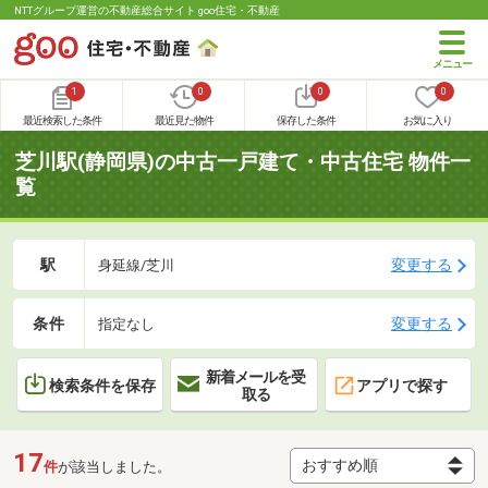
NTTグループ運営の不動産総合サイト goo住宅・不動産
1
0
0
0
最近検索した条件
最近見た物件
保存した条件
お気に入り
芝川駅(静岡県)の中古一戸建て・中古住宅 物件一
覧
駅
変更する
身延線/芝川
条件
変更する
指定なし
新着メールを受
検索条件を保存
アプリで探す
取る
17
件
が該当しました。