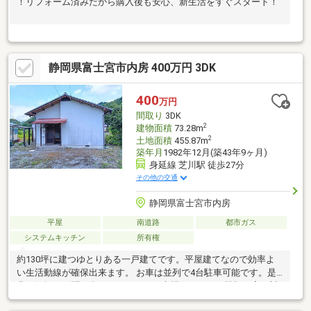
！リフォーム済みだから購入後も安心、新生活をすぐスタート！
静岡県富士宮市内房 400万円 3DK
400
万円
間取り
3DK
2
建物面積
73.28m
2
土地面積
455.87m
築年月
1982年12月(築43年9ヶ月)
身延線 芝川駅 徒歩27分
その他の交通
静岡県富士宮市内房
平屋
南道路
都市ガス
システムキッチン
所有権
約130坪に建つゆとりある一戸建てです。平屋建てなので効率よ
い生活動線が確保出来ます。 お車は並列で4台駐車可能です。是
非お気軽にお問い合わせください。専門スタッフが親切丁寧に対
応いたします。