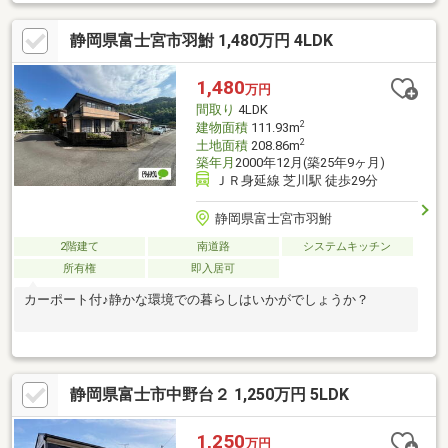
準クリーニング、雨漏り点検、設備点検●外装駐車場拡張、外壁
塗装、植栽剪定、庭木伐採●水回りシステムキッチン交換、ユニ
静岡県富士宮市羽鮒 1,480万円 4LDK
ットバス交換、トイレ交換、洗面化粧台交換●内装間取変更、玄
関扉交換、室内ドア（一部）交換、床材上張り、シューズボック
ス交換、クロス張替え、畳表替え、障子・襖張替え【おすすめポ
1,480
万円
イント】・シロアリ防除工事施工後5年間保証。
間取り
4LDK
2
建物面積
111.93m
2
土地面積
208.86m
築年月
2000年12月(築25年9ヶ月)
ＪＲ身延線 芝川駅 徒歩29分
静岡県富士宮市羽鮒
2階建て
南道路
システムキッチン
所有権
即入居可
カーポート付♪静かな環境での暮らしはいかがでしょうか？
静岡県富士市中野台２ 1,250万円 5LDK
1,250
万円