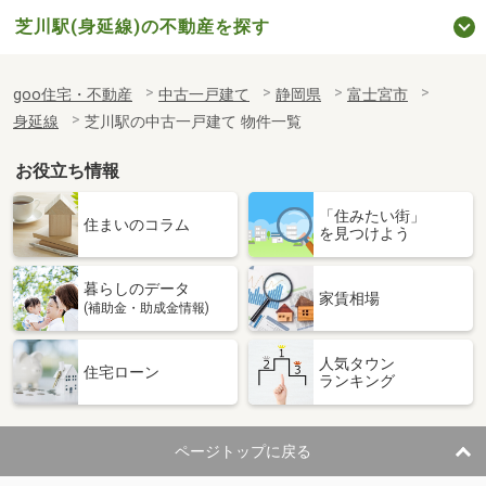
芝川駅(身延線)の不動産を探す
goo住宅・不動産
中古一戸建て
静岡県
富士宮市
身延線
芝川駅の中古一戸建て 物件一覧
お役立ち情報
「住みたい街」
住まいのコラム
を見つけよう
暮らしのデータ
家賃相場
(補助金・助成金情報)
人気タウン
住宅ローン
ランキング
ページトップに戻る