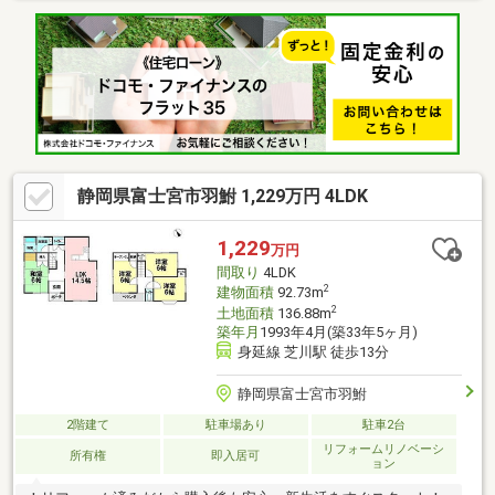
地面積514.08平米に駐車場7台分を確保し、来客や複数台所有にも
対応できます。・広いお庭ではガーデニングを楽しめ、外で過ご
す時間も日常に取り入れられます。・和室2部屋と洋室4部屋に加
え納戸を備え、家族構成に応じた部屋の使い分けが可能です。・
ウッドデッキや広縁、バルコニーがあり、屋内外を行き来しなが
ら過ごせる住まいです。
静岡県富士宮市羽鮒 1,229万円 4LDK
1,229
万円
間取り
4LDK
2
建物面積
92.73m
2
土地面積
136.88m
築年月
1993年4月(築33年5ヶ月)
身延線 芝川駅 徒歩13分
静岡県富士宮市羽鮒
2階建て
駐車場あり
駐車2台
リフォームリノベーシ
所有権
即入居可
ョン