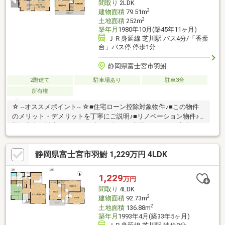
間取り
2LDK
な部分の欠陥や・腐食、給
2
建物面積
79.51m
2
土地面積
252m
築年月
1980年10月(築45年11ヶ月)
ＪＲ身延線 芝川駅 バス4分/「香葉
台」バス停 停歩1分
静岡県富士宮市羽鮒
2階建て
駐車場あり
駐車3台
所有権
☆ --オススメポイント-- ☆■住宅ローン控除対象物件♪■この物件
のメリット・デメリットを丁寧にご説明♪■リノベーション物件♪■
即日案内・対応OK！平日・土日・祝日・夜間21時までご案内でき
ます♪■本日ご案内OK♪
静岡県富士宮市羽鮒 1,229万円 4LDK
1,229
万円
間取り
4LDK
2
建物面積
92.73m
2
土地面積
136.88m
築年月
1993年4月(築33年5ヶ月)