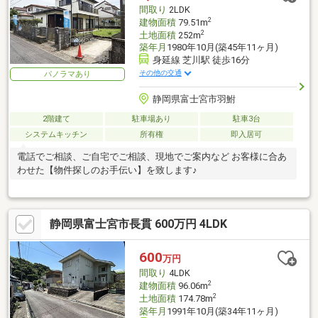
間取り
2LDK
2
建物面積
79.51m
2
土地面積
252m
築年月
1980年10月(築45年11ヶ月)
身延線 芝川駅 徒歩16分
その他の交通
パノラマあり
静岡県富士宮市羽鮒
2階建て
駐車場あり
駐車3台
システムキッチン
所有権
即入居可
電話でご相談、ご自宅でご相談、現地でご案内など お客様に合あ
わせた【物件探しのお手伝い】を致します♪
静岡県富士宮市長貫 600万円 4LDK
600
万円
間取り
4LDK
2
建物面積
96.06m
2
土地面積
174.78m
築年月
1991年10月(築34年11ヶ月)