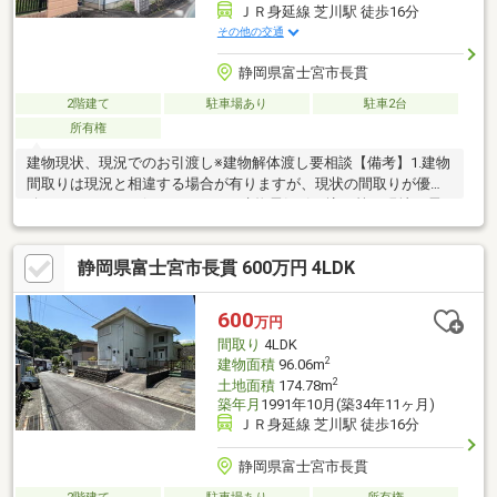
ＪＲ身延線 芝川駅 徒歩16分
その他の交通
静岡県富士宮市長貫
2階建て
駐車場あり
駐車2台
所有権
建物現状、現況でのお引渡し※建物解体渡し要相談【備考】1.建物
間取りは現況と相違する場合が有りますが、現状の間取りが優先
致しますのでご了解ください。2.建物電気引き込み等で現地に電
柱、支線、支柱の設置がされておりますが、本物件は現状でのお
引き渡しとなりますのでご了解ください。3.予約先着順での販売
静岡県富士宮市長貫 600万円 4LDK
とさせていただきますので、検討中に予約が入る場合がございま
す。4.本物件は、売主残置物片付け終了後のお引き渡しと致しま
すのでご了解ください。5.がけ条例有（2mを超えるがけの下端か
600
万円
らの水平距離が、がけの高さの2倍以内の位置に建築物を建築する
間取り
4LDK
場合は、安全な擁壁を設けなければなりません）。
2
建物面積
96.06m
2
土地面積
174.78m
築年月
1991年10月(築34年11ヶ月)
ＪＲ身延線 芝川駅 徒歩16分
静岡県富士宮市長貫