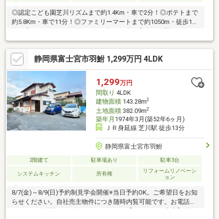
◎認定こども園芝川リズムまで約1.4Km・車で2分！◎ポテトまで
約5.8Km・車で11分！◎ファミリーマートまで約1050m・徒歩14
分！◎ウエルシアまで約5.2Km・車で10分！◎金沢公園まで約
570m・徒歩8分！◎郵便局まで約450m・徒歩6分！※設備の内
容・状況等は現況を優先致します。
静岡県富士宮市羽鮒 1,299万円 4LDK
1,299
万円
間取り
4LDK
2
建物面積
143.28m
2
土地面積
382.09m
築年月
1974年3月(築52年6ヶ月)
ＪＲ身延線 芝川駅 徒歩13分
静岡県富士宮市羽鮒
2階建て
駐車場あり
駐車3台
リフォームリノベーシ
システムキッチン
所有権
ョン
8/7(金)～8/9(日)予約制見学会開催※当日予約OK。ご希望日をお知
らせください。自社売主物件につき随時内覧可能です。お電話か
メールでご希望日をお知らせください。【リフォーム内容】●標