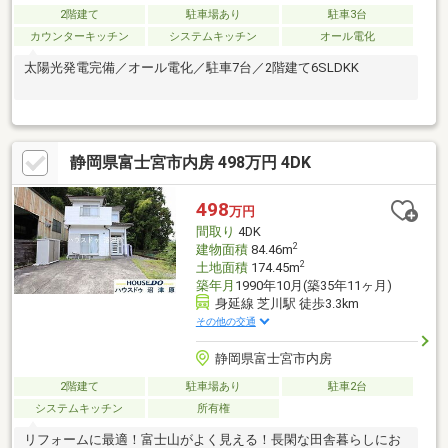
2階建て
駐車場あり
駐車3台
カウンターキッチン
システムキッチン
オール電化
太陽光発電完備／オール電化／駐車7台／2階建て6SLDKK
静岡県富士宮市内房 498万円 4DK
498
万円
間取り
4DK
2
建物面積
84.46m
2
土地面積
174.45m
築年月
1990年10月(築35年11ヶ月)
身延線 芝川駅 徒歩3.3km
その他の交通
静岡県富士宮市内房
2階建て
駐車場あり
駐車2台
システムキッチン
所有権
リフォームに最適！富士山がよく見える！長閑な田舎暮らしにお