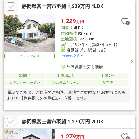
静岡県富士宮市羽鮒 1,229万円 4LDK
1,229
万円
間取り
4LDK
2
建物面積
92.73m
2
土地面積
136.88m
築年月
1993年4月(築33年5ヶ月)
身延線 芝川駅 徒歩8分
その他の交通
パノラマあり
静岡県富士宮市羽鮒
2階建て
駐車場あり
駐車2台
カウンターキッチン
システムキッチン
所有権
電話でご相談、ご自宅でご相談、現地でご案内など お客様に合あ
わせた【物件探しのお手伝い】を致します♪
静岡県富士宮市羽鮒 1,279万円 2LDK
1,279
万円