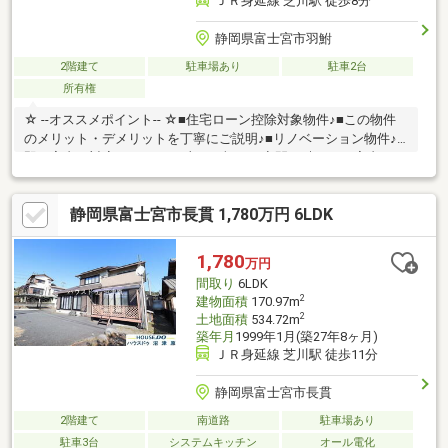
ＪＲ身延線 芝川駅 徒歩8分
静岡県富士宮市羽鮒
2階建て
駐車場あり
駐車2台
所有権
☆ --オススメポイント-- ☆■住宅ローン控除対象物件♪■この物件
のメリット・デメリットを丁寧にご説明♪■リノベーション物件♪■
即日案内・対応OK！平日・土日・祝日・夜間21時までご案内でき
ます♪■本日ご案内OK♪
静岡県富士宮市長貫 1,780万円 6LDK
1,780
万円
間取り
6LDK
2
建物面積
170.97m
2
土地面積
534.72m
築年月
1999年1月(築27年8ヶ月)
ＪＲ身延線 芝川駅 徒歩11分
静岡県富士宮市長貫
2階建て
南道路
駐車場あり
駐車3台
システムキッチン
オール電化