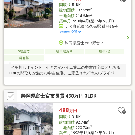
間取り
5LDK
2
建物面積
137.62m
2
土地面積
214.64m
築年月
1991年4月(築35年5ヶ月)
ＪＲ身延線 沼久保駅 徒歩35分
その他の交通
静岡県富士市中野台２
2階建て
駐車場あり
駐車2台
所有権
---イチ押しポイント---セキスイハイム施工の中古住宅ゆとりある
5LDKの間取りが魅力の中古住宅。ご家族それぞれのプライベート
空間をしっかり確保でき、在宅ワークや趣味部屋など多彩な使い
方が可能です。---周辺環境---■スーパーまで徒歩10分/763ｍ■富士
川第二小学校まで徒歩14分/1000ｍ◇◇買替の方、自己資金の少
静岡県富士宮市長貫 498万円 3LDK
ない方、勤続年数短い方、自営業の方住宅ローンにご不安のある
方、お気軽にご相談ください◇◇「お家探し」「ご売却」は 地域
密着型不動産 株式会社ハウシード売買部におまかせ下さい！
498
万円
間取り
3LDK
2
建物面積
92.74m
2
土地面積
220.73m
築年月
1992年1月(築34年8ヶ月)