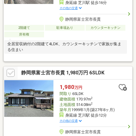
身延線 芝川駅 徒歩16分
その他の交通
静岡県富士宮市長貫
2階建て
駐車場あり
カウンターキッチン
所有権
全居室収納付の2階建て4LDK、カウンターキッチンで家族が集ま
る住まい
静岡県富士宮市長貫 1,980万円 6SLDK
1,980
万円
間取り
6SLDK
2
建物面積
170.97m
2
土地面積
514.08m
築年月
1999年1月(築27年8ヶ月)
身延線 芝川駅 徒歩12分
その他の交通
静岡県富士宮市長貫