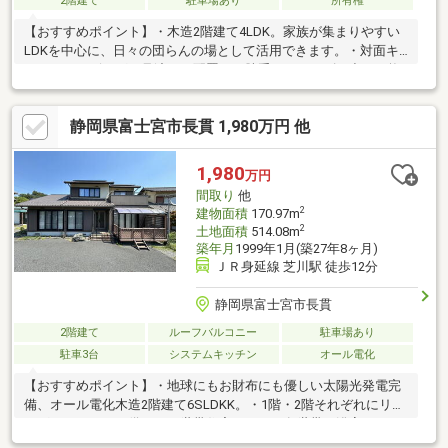
2階建て
駐車場あり
所有権
【おすすめポイント】・木造2階建て4LDK。家族が集まりやすい
LDKを中心に、日々の団らんの場として活用できます。・対面キ
ッチンはリビングを見渡せる配置で、勝手口もありゴミ出しや換
気にも対応しやすい動線です。・各居室に収納があり、衣類や日
用品を分けて整理することで居室を広く使えます。・水回りには
静岡県富士宮市長貫 1,980万円 他
窓があり、日常的に換気が可能です。・駐車1台分あり。車通りの
少ない閑静な立地で、小学校まで約500mと通学しやすい距離で
す。
1,980
万円
間取り
他
2
建物面積
170.97m
2
土地面積
514.08m
築年月
1999年1月(築27年8ヶ月)
ＪＲ身延線 芝川駅 徒歩12分
静岡県富士宮市長貫
2階建て
ルーフバルコニー
駐車場あり
駐車3台
システムキッチン
オール電化
【おすすめポイント】・地球にもお財布にも優しい太陽光発電完
備、オール電化木造2階建て6SLDKK。・1階・2階それぞれにリビ
ングとキッチンを備えた二世帯住宅です。・各世帯に浴室・トイ
レ・洗面があり、生活空間を分けて暮らすことができます。・敷