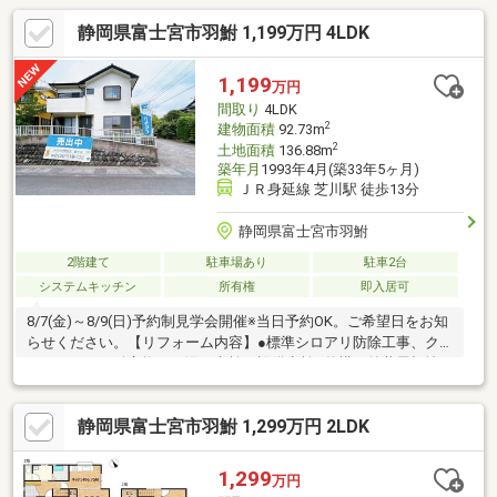
静岡県富士宮市羽鮒 1,199万円 4LDK
1,199
万円
間取り
4LDK
2
建物面積
92.73m
2
土地面積
136.88m
築年月
1993年4月(築33年5ヶ月)
ＪＲ身延線 芝川駅 徒歩13分
静岡県富士宮市羽鮒
2階建て
駐車場あり
駐車2台
システムキッチン
所有権
即入居可
8/7(金)～8/9(日)予約制見学会開催※当日予約OK。ご希望日をお知
らせください。【リフォーム内容】●標準シロアリ防除工事、ク
リーニング、鍵交換、雨漏り点検、設備点検●外構・外装屋根塗
装、外壁塗装●水回りシステムキッチン交換、ユニットバス交
換、トイレ交換、洗面化粧台交換●内装室内ドア（一部）交換、
静岡県富士宮市羽鮒 1,299万円 2LDK
床材上張り、シューズボックス交換、クロス張替え、畳表替え、
障子・襖張替え●その他設備給湯器交換、インターホン設置、火
災警報器設置、照明器具交換【おすすめポイント】・本物件は条
1,299
万円
件により住宅ローン減税が適用されます。・雨漏り、構造上主要