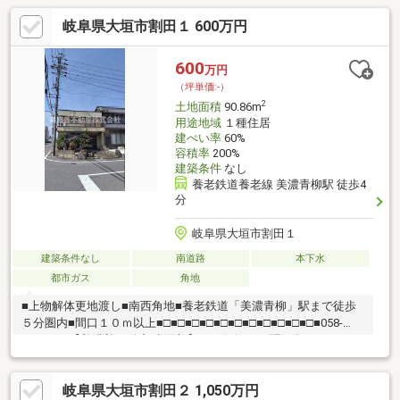
岐阜県大垣市割田１ 600万円
600
万円
（坪単価:-）
2
土地面積
90.86m
用途地域
１種住居
建ぺい率
60%
容積率
200%
建築条件
なし
養老鉄道養老線 美濃青柳駅 徒歩4
分
岐阜県大垣市割田１
建築条件なし
南道路
本下水
都市ガス
角地
■上物解体更地渡し■南西角地■養老鉄道「美濃青柳」駅まで徒歩
５分圏内■間口１０ｍ以上■□■□■□■□■□■□■□■□■□■□■□■058-
201-2222【美濃善不動産 売買部】へお気軽にお問い合わせくださ
い！岐阜市内で黄色い店舗・黄色い看板・黄色い車を見かけたこ
とありませんか。私たちが美濃善不動産です！岐阜を知っている
岐阜県大垣市割田２ 1,050万円
岐阜の不動産エキスパート！土地探しも住まい探しも建築も不動