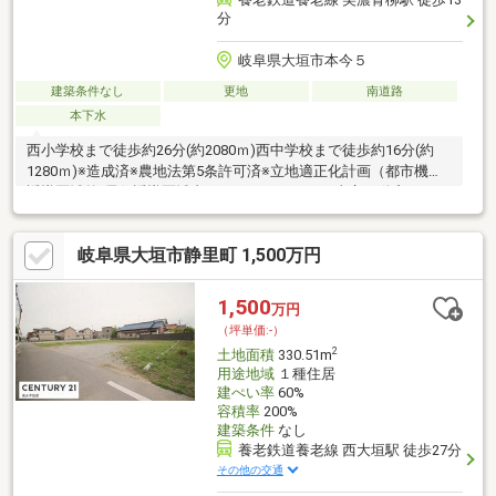
分
岐阜県大垣市本今５
建築条件なし
更地
南道路
本下水
西小学校まで徒歩約26分(約2080ｍ)西中学校まで徒歩約16分(約
1280ｍ)※造成済※農地法第5条許可済※立地適正化計画（都市機能
誘導区域外/居住誘導区域内）センチュリー２１真永不動産はココ
がおすすめ〇幅広い取り扱い物件！ 土地・中古住宅・新築住
宅・建物建築等、取扱い物件が多いので、どんなお客様にも幅広
岐阜県大垣市静里町 1,500万円
いご提案が可能です。〇無料住宅ローン相談できます！ 住宅ロ
ーンで不安のある方、自営業の方、現在他の借り入れがある方、
お気軽にご相談ください。弊社は融資相談にかかる費用は一切い
1,500
万円
ただきません。営業時間9：30～18：00 (定休日：水曜日)
（坪単価:-）
2
土地面積
330.51m
用途地域
１種住居
建ぺい率
60%
容積率
200%
建築条件
なし
養老鉄道養老線 西大垣駅 徒歩27分
その他の交通