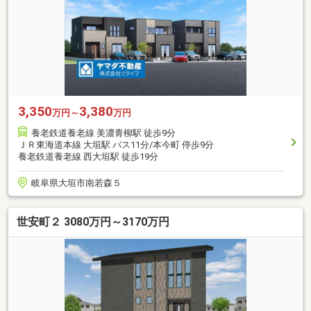
3,350
3,380
万円～
万円
養老鉄道養老線 美濃青柳駅 徒歩9分
ＪＲ東海道本線 大垣駅 バス11分/本今町 停歩9分
養老鉄道養老線 西大垣駅 徒歩19分
岐阜県大垣市南若森５
世安町２ 3080万円～3170万円