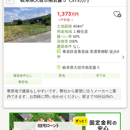
岐阜県大垣市南若森５ 1,373万円
ッフ数！〇キッズスペース完備！〇不動産以外の知識も豊富で
す！営業時間9：30～18：00 (定休日：水曜日)この時間帯はお電
話でのお問い合わせがスムーズにご案内できます。
1,373
万円
（坪単価:-）
2
土地面積
454m
用途地域
１種住居
建ぺい率
60%
容積率
200%
建築条件
なし
養老鉄道養老線 美濃青柳駅 徒歩8
分
岐阜県大垣市南若森５
建築条件なし
更地
本下水
整形地
整形地で建築もしやすいです。弊社から要望に沿うメーカーご案
内できます。お気軽に問い合わせください。駅まで10分以内の好
立地です。