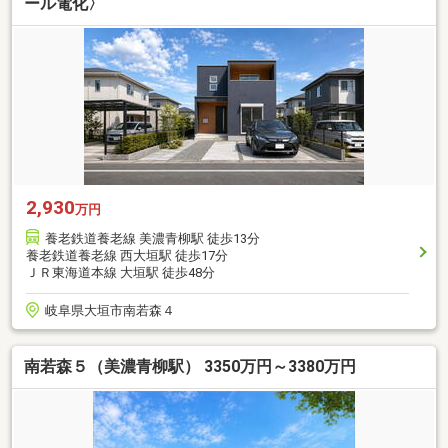
ール電化〉
2,930
万円
養老鉄道養老線 美濃青柳駅 徒歩13分
養老鉄道養老線 西大垣駅 徒歩17分
ＪＲ東海道本線 大垣駅 徒歩48分
岐阜県大垣市南若森４
南若森５（美濃青柳駅） 3350万円～3380万円