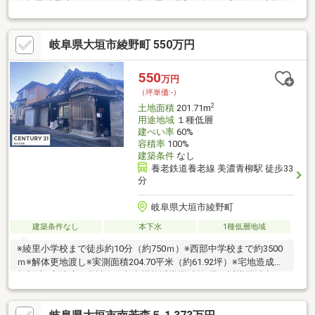
（軽量鉄骨造亜鉛メッキ鋼板葺平屋 昭和43年12月新築）※建物
建ぺい率超過センチュリー２１真永不動産はココがおすすめ〇幅
広い取り扱い物件！〇無料住宅ローン相談できます！〇地域最大
岐阜県大垣市綾野町 550万円
級の営業スタッフ数！〇キッズスペース完備！〇不動産以外の知
識も豊富です！営業時間9：30～18：00 (定休日：水曜日)この時
間帯はお電話でのお問い合わせがスムーズにご案内できます。
550
万円
（坪単価:-）
2
土地面積
201.71m
用途地域
１種低層
建ぺい率
60%
容積率
100%
建築条件
なし
養老鉄道養老線 美濃青柳駅 徒歩33
分
岐阜県大垣市綾野町
建築条件なし
本下水
1種低層地域
※綾里小学校まで徒歩約10分（約750ｍ）※西部中学校まで約3500
ｍ※解体更地渡し※実測面積204.70平米（約61.92坪）※宅地造成等
規制法※立地適正化計画（都市機能誘導区域外/居住誘導区域内）
センチュリー２１真永不動産はココがおすすめ〇幅広い取り扱い
物件！〇無料住宅ローン相談できます！〇地域最大級の営業スタ