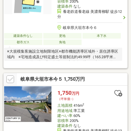
容積率
200%
建築条件
なし
養老鉄道養老線 美濃青柳駅 徒歩12
分
岐阜県大垣市本今６
建築条件なし
更地
本下水
都市ガス
角地
※大規模集客施設立地制限地区※都市機能誘導区域外・居住誘導区
域内 ※宅地造成及び特定盛土等規制法約49.99坪（165.28平米）
のゆとりある整形地。北西角地で二方道路に接し、南側には約
6.4mの水路と約25mの開放空間が広がるため、陽当たり・風通し
ともに良好です。建築条件はなく、お好きなハウスメーカー・工
岐阜県大垣市本今５ 1,750万円
務店で建築可能。ローソン・バロー・ホームセンターバローが徒
歩約7分圏内、イオンモール大垣約800mと生活利便性も良好。上
下水道・都市ガス完備で、快適な住環境が整っています。ぜひ現
1,750
万円
地で開放感をご体感ください。
（坪単価:-）
2
土地面積
416m
用途地域
準工業
建ぺい率
60%
容積率
200%
建築条件
なし
養老鉄道養老線 美濃青柳駅 徒歩13