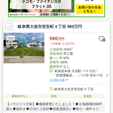
岐阜県大垣市世安町４丁目 980万円
980
万円
（坪単価:12.23万円）
2
土地面積
265m
用途地域
準工業
建ぺい率
60%
容積率
200%
建築条件
なし
東海道本線 大垣駅 バス12分/
「「西濃運輸前」」バス停 停歩11分
その他の交通
岐阜県大垣市世安町４丁目
建築条件なし
更地
南道路
【ハウスドゥ大垣】◆価格変更いたしました！◆土地面積約80坪
超え◆南向き◆日当たり良好◆前面道路広い◆南小・南中エリア