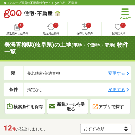
NTTグループ運営の不動産総合サイト goo住宅・不動産
1
0
0
0
最近検索した条件
最近見た物件
保存した条件
お気に入り
美濃青柳駅(岐阜県)の土地
物件
(宅地・分譲地・売地)
一覧
駅
変更する
養老鉄道/美濃青柳
条件
変更する
指定なし
新着メールを受
検索条件を保存
アプリで探す
取る
12
件
が該当しました。