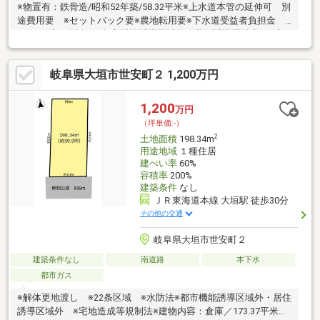
※物置有：鉄骨造/昭和52年築/58.32平米※上水道本管の延伸可 別
途費用要 ※セットバック要※農地転用要※下水道受益者負担金
98円/平米 別途要※都市機能誘導区域外・居住誘導区域内 ※宅
地造成等規制法センチュリー２１真永不動産はココがおすすめ〇
幅広い取り扱い物件！〇無料住宅ローン相談できます！〇地域最
岐阜県大垣市世安町２ 1,200万円
大級の営業スタッフ数！〇キッズスペース完備！〇不動産以外の
知識も豊富です！営業時間9：30～18：00 (定休日：水曜日)この
時間帯はお電話でのお問い合わせがスムーズにご案内できます。
1,200
万円
（坪単価:-）
2
土地面積
198.34m
用途地域
１種住居
建ぺい率
60%
容積率
200%
建築条件
なし
ＪＲ東海道本線 大垣駅 徒歩30分
その他の交通
岐阜県大垣市世安町２
建築条件なし
南道路
本下水
都市ガス
※解体更地渡し ※22条区域 ※水防法※都市機能誘導区域外・居住
誘導区域外 ※宅地造成等規制法※建物内容：倉庫／173.37平米