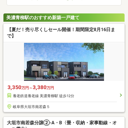
美濃青柳駅のおすすめ新築一戸建て
【夏だ！売り尽くしセール開催！期間限定8月16日ま
で】
3,350
3,380
万円～
万円
養老鉄道養老線 美濃青柳駅 徒歩12分
岐阜県大垣市南若森５
大垣市南若森分譲②-A・B〈畳・収納・家事動線・オ