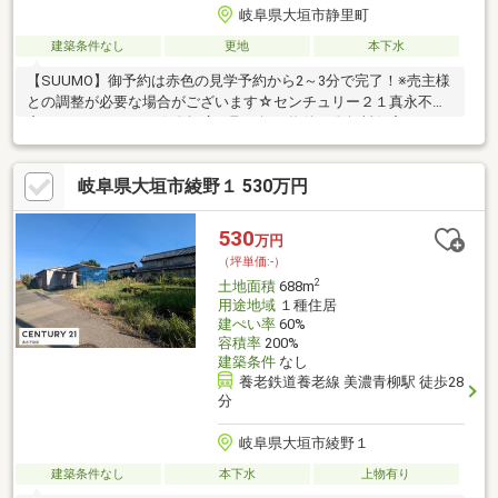
岐阜県大垣市静里町
建築条件なし
更地
本下水
【SUUMO】御予約は赤色の見学予約から2～3分で完了！※売主様
との調整が必要な場合がございます☆センチュリー２１真永不動
産はココがおすすめ☆〇幅広い取り扱い物件！〇無料住宅ローン
相談できます！〇地域最大級の営業スタッフ数！〇キッズスペー
ス完備！〇不動産以外の知識も豊富です！営業時間9：30～18：
岐阜県大垣市綾野１ 530万円
00 (定休日：水曜日)この時間帯はお電話でのお問い合わせがス
ムーズにご案内できます。
530
万円
（坪単価:-）
2
土地面積
688m
用途地域
１種住居
建ぺい率
60%
容積率
200%
建築条件
なし
養老鉄道養老線 美濃青柳駅 徒歩28
分
岐阜県大垣市綾野１
建築条件なし
本下水
上物有り