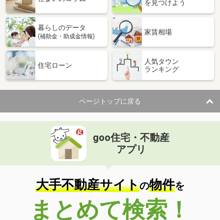
を見つけよう
暮らしのデータ
家賃相場
(補助金・助成金情報)
人気タウン
住宅ローン
ランキング
ページトップに戻る
goo住宅・不動産
アプリ
大手不動産サイト
物件
の
を
まとめて検索！