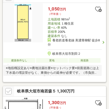
産のことならお任せ下さい。■売買保有物件1000件以上！
1,050
万円
（坪単価:-）
2
土地面積
981m
用途地域
１種住居
建ぺい率
60%
容積率
200%
建築条件
なし
養老鉄道養老線 美濃青柳駅 徒歩8
分
岐阜県大垣市割田２
建築条件なし
更地
南道路
※地役権設定あり※農地法届出要※セットバック要※前面道路には上
下水道の埋設管がなく、東側からの延伸が必要です。（市負担）
※下水道を利用する際には受益者負担金（98円／平米）が必要に
なります。※都市機能誘導区域外/居住誘導区域内※宅地造成及び
特定盛土等規制法センチュリー２１真永不動産はココがおすすめ
岐阜県大垣市南若森５ 1,300万円
〇幅広い取り扱い物件！〇無料住宅ローン相談できます！〇地域
最大級の営業スタッフ数！〇キッズスペース完備！〇不動産以外
の知識も豊富です！営業時間9：30～18：00 (定休日：水曜日)こ
1,300
万円
の時間帯はお電話でのお問い合わせがスムーズにご案内できま
（坪単価:-）