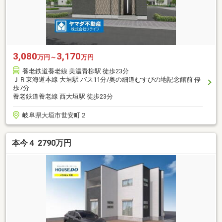
3,080
3,170
万円～
万円
養老鉄道養老線 美濃青柳駅 徒歩23分
ＪＲ東海道本線 大垣駅 バス11分/奥の細道むすびの地記念館前 停
歩7分
養老鉄道養老線 西大垣駅 徒歩23分
岐阜県大垣市世安町２
本今４ 2790万円