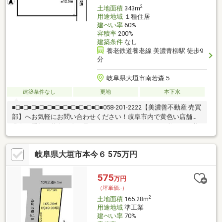
す。
2
土地面積
343m
用途地域
１種住居
建ぺい率
60%
容積率
200%
建築条件
なし
養老鉄道養老線 美濃青柳駅 徒歩9
分
岐阜県大垣市南若森５
建築条件なし
更地
本下水
■□■□■□■□■□■□■□■□■□■□■□■058-201-2222【美濃善不動産 売買
部】へお気軽にお問い合わせください！岐阜市内で黄色い店舗・
黄色い看板・黄色い車を見かけたことありませんか。私たちが美
濃善不動産です！岐阜を知っている岐阜の不動産エキスパート！
土地探しも住まい探しも建築も不動産のことならお任せ下さい。
岐阜県大垣市本今６ 575万円
■売買保有物件1000件以上！
575
万円
（坪単価:-）
2
土地面積
165.28m
用途地域
準工業
建ぺい率
70%