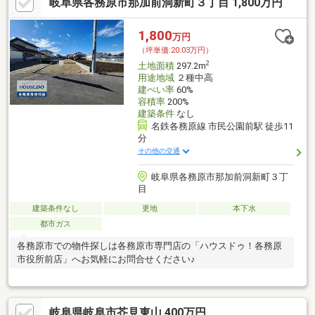
岐阜県各務原市那加前洞新町３丁目 1,800万円
1,800
万円
（坪単価:20.03万円）
2
土地面積
297.2m
用途地域
２種中高
建ぺい率
60%
容積率
200%
建築条件
なし
名鉄各務原線 市民公園前駅 徒歩11
分
その他の交通
岐阜県各務原市那加前洞新町３丁
目
建築条件なし
更地
本下水
都市ガス
各務原市での物件探しは各務原市専門店の「ハウスドゥ！各務原
市役所前店」へお気軽にお問合せください♪
岐阜県岐阜市芥見東山 400万円