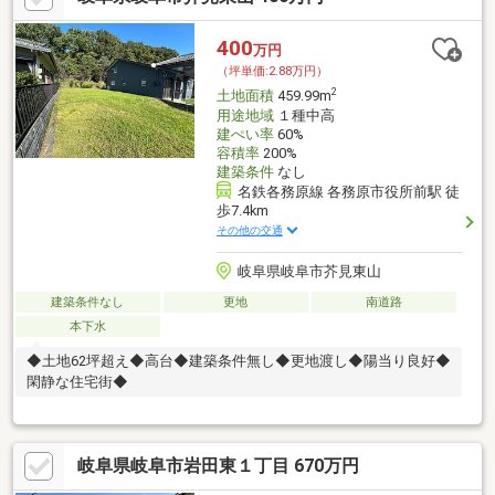
400
万円
（坪単価:2.88万円）
2
土地面積
459.99m
用途地域
１種中高
建ぺい率
60%
容積率
200%
建築条件
なし
名鉄各務原線 各務原市役所前駅 徒
歩7.4km
その他の交通
岐阜県岐阜市芥見東山
建築条件なし
更地
南道路
本下水
◆土地62坪超え◆高台◆建築条件無し◆更地渡し◆陽当り良好◆
閑静な住宅街◆
岐阜県岐阜市岩田東１丁目 670万円