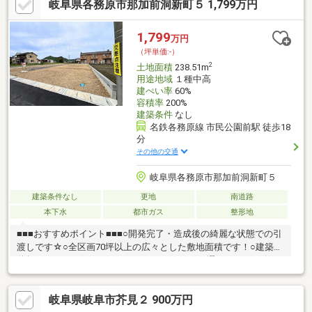
岐阜県各務原市那加前洞新町５ 1,799万円
です！■■■周辺環境■■■那加第三小学校 徒歩約14分那加中学
校 徒歩約14分イオンタウン各務原 徒歩約10分アミカ各務原
店 徒歩約7分ファミリーマート 徒歩約8分■■■ご検討中のお客
1,799
万円
様へ■■■弊社でも当て込みプランのご提案が可能です♪是非お問い
（坪単価:-）
合わせください！
2
土地面積
238.51m
用途地域
１種中高
建ぺい率
60%
容積率
200%
建築条件
なし
名鉄各務原線 市民公園前駅 徒歩18
分
その他の交通
岐阜県各務原市那加前洞新町５
建築条件なし
更地
南道路
本下水
都市ガス
整形地
■■■おすすめポイント■■■○開発完了・造成後の綺麗な状態での引
渡しです☆○全区画70坪以上の広々とした敷地面積です！○建築条
件無しのためお好きなハウスメーカーさんをお選びください☆○
イオンタウン各務原まで徒歩約10分！気軽にショッピングが楽し
める近さです♪○小中学校が徒歩約15分圏内でお子様の通学も安心
岐阜県岐阜市芥見２ 900万円
です！■■■周辺環境■■■那加第三小学校 徒歩約14分那加中学