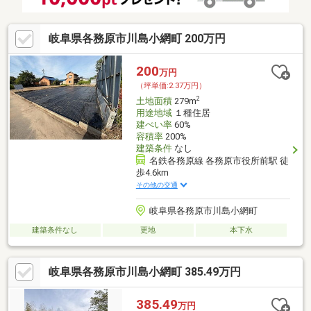
岐阜県各務原市川島小網町 200万円
200
万円
（坪単価:2.37万円）
2
土地面積
279m
用途地域
１種住居
建ぺい率
60%
容積率
200%
建築条件
なし
名鉄各務原線 各務原市役所前駅 徒
歩4.6km
その他の交通
岐阜県各務原市川島小網町
建築条件なし
更地
本下水
岐阜県各務原市川島小網町 385.49万円
385.49
万円