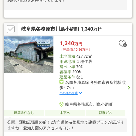
お問い合わせお待ちしています♪
岐阜県各務原市川島小網町 1,340万円
1,340
万円
（坪単価:10.36万円）
2
土地面積
427.72m
用途地域
１種住居
建ぺい率
70%
容積率
200%
建築条件
なし
名鉄各務原線 各務原市役所前駅 徒
歩4.7km
その他の交通
岐阜県各務原市川島小網町
建築条件なし
本下水
都市ガス
公園、運動広場目の前！2方向道路＆整形地で建築プランが広がり
ますね！愛知方面のアクセスもヨシ！