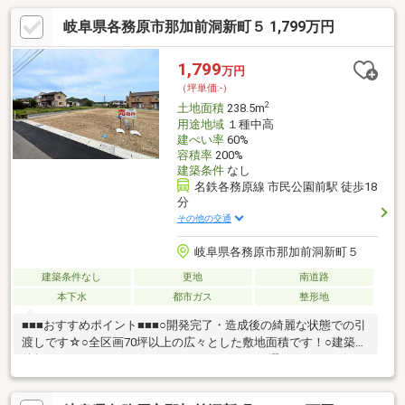
岐阜県各務原市那加前洞新町５ 1,799万円
1,799
万円
（坪単価:-）
2
土地面積
238.5m
用途地域
１種中高
建ぺい率
60%
容積率
200%
建築条件
なし
名鉄各務原線 市民公園前駅 徒歩18
分
その他の交通
岐阜県各務原市那加前洞新町５
建築条件なし
更地
南道路
本下水
都市ガス
整形地
■■■おすすめポイント■■■○開発完了・造成後の綺麗な状態での引
渡しです☆○全区画70坪以上の広々とした敷地面積です！○建築条
件無しのためお好きなハウスメーカーさんをお選びください☆○
イオンタウン各務原まで徒歩約10分！気軽にショッピングが楽し
める近さです♪○小中学校が徒歩約15分圏内でお子様の通学も安心