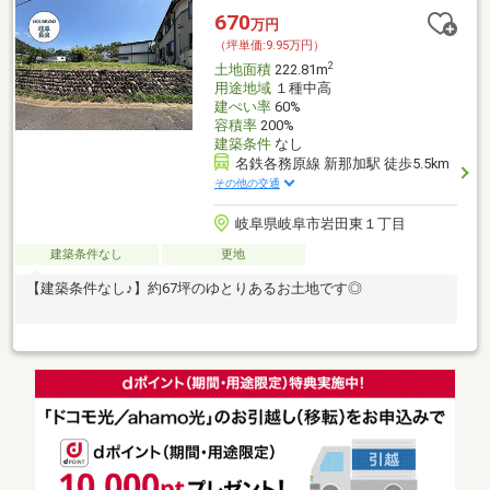
670
万円
（坪単価:9.95万円）
2
土地面積
222.81m
用途地域
１種中高
建ぺい率
60%
容積率
200%
建築条件
なし
名鉄各務原線 新那加駅 徒歩5.5km
その他の交通
岐阜県岐阜市岩田東１丁目
建築条件なし
更地
【建築条件なし♪】約67坪のゆとりあるお土地です◎