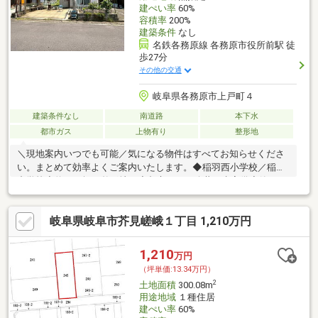
建ぺい率
60%
容積率
200%
建築条件
なし
名鉄各務原線 各務原市役所前駅 徒
歩27分
その他の交通
岐阜県各務原市上戸町４
建築条件なし
南道路
本下水
都市ガス
上物有り
整形地
＼現地案内いつでも可能／気になる物件はすべてお知らせくださ
い。まとめて効率よくご案内いたします。◆稲羽西小学校／稲羽
中学校◆約４９坪の整形地！◆都市ガス、公共下水完備◆静かな
住宅街□□建売以外のご相談も対応□□注文住宅や中古＋リフォーム
のご相談も大歓迎！取引経験豊富なスタッフがメリット・デメリ
岐阜県岐阜市芥見嵯峨１丁目 1,210万円
ットから取得手続きまで丁寧にご説明します。◇◇住宅ローンな
どのお手続きについて◇◇毎月のお支払い、諸費用、購入手続き
から新築オプションまで丁寧にサポート。勤続年数が短い方・お
1,210
万円
借入のある方・フルローンご希望の方もご相談ください。住宅ロ
（坪単価:13.34万円）
ーンアドバイザー在籍。ご相談無料！
2
土地面積
300.08m
用途地域
１種住居
建ぺい率
60%