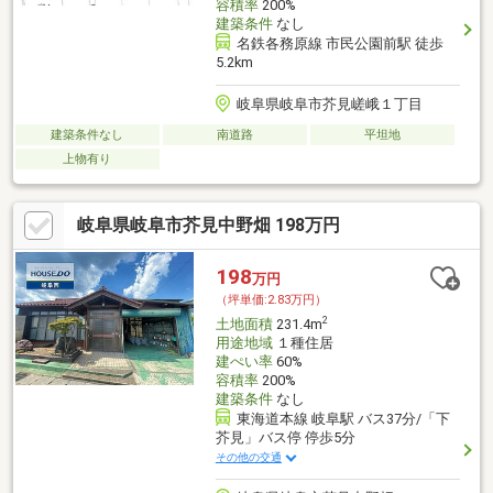
容積率
200%
建築条件
なし
名鉄各務原線 市民公園前駅 徒歩
5.2km
岐阜県岐阜市芥見嵯峨１丁目
建築条件なし
南道路
平坦地
上物有り
岐阜県岐阜市芥見中野畑 198万円
198
万円
（坪単価:2.83万円）
2
土地面積
231.4m
用途地域
１種住居
建ぺい率
60%
容積率
200%
建築条件
なし
東海道本線 岐阜駅 バス37分/「下
芥見」バス停 停歩5分
その他の交通