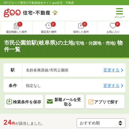
NTTグループ運営の不動産総合サイト goo住宅・不動産
1
0
0
0
最近検索した条件
最近見た物件
保存した条件
お気に入り
市民公園前駅(岐阜県)の土地
物
(宅地・分譲地・売地)
件一覧
駅
変更する
名鉄各務原線/市民公園前
条件
変更する
指定なし
新着メールを受
検索条件を保存
アプリで探す
取る
24
件
が該当しました。