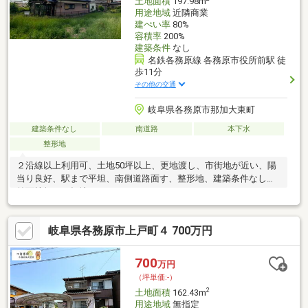
土地面積
197.98m
用途地域
近隣商業
建ぺい率
80%
容積率
200%
建築条件
なし
名鉄各務原線 各務原市役所前駅 徒
歩11分
その他の交通
岐阜県各務原市那加大東町
建築条件なし
南道路
本下水
整形地
２沿線以上利用可、土地50坪以上、更地渡し、市街地が近い、陽
当り良好、駅まで平坦、南側道路面す、整形地、建築条件なし、
前面棟無、平坦地
岐阜県各務原市上戸町４ 700万円
700
万円
（坪単価:-）
2
土地面積
162.43m
用途地域
無指定