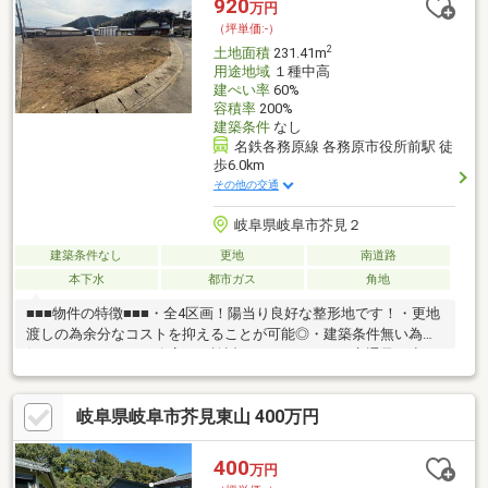
920
万円
北」停…徒歩約3分・バロー芥見店…徒歩約16分・ファミリーマー
（坪単価:-）
ト岐阜芥見五丁目店…徒歩約9分
2
土地面積
231.41m
用途地域
１種中高
建ぺい率
60%
容積率
200%
建築条件
なし
名鉄各務原線 各務原市役所前駅 徒
歩6.0km
その他の交通
岐阜県岐阜市芥見２
建築条件なし
更地
南道路
本下水
都市ガス
角地
■■■物件の特徴■■■・全4区画！陽当り良好な整形地です！・更地
渡しの為余分なコストを抑えることが可能◎・建築条件無い為お
好きなメーカーや工務店でご検討いただけます！・交通量の少な
い閑静な住宅街に立地。落ち着いた新生活が過ごせますね。・芥
見小学校まで徒歩約4分、藍川中学校まで徒歩約14分！お子様が
岐阜県岐阜市芥見東山 400万円
大きくなっても暮らせるお家です。■■■周辺環境■■■・芥見小学
校…徒歩約4分・藍川中学校…徒歩約14分・名鉄各務原線「各務原
市役所前駅」駅…徒歩約74分・岐阜市コミュニティ「芥見小学校
400
万円
北」停…徒歩約3分・バロー芥見店…徒歩約16分・ファミリーマー