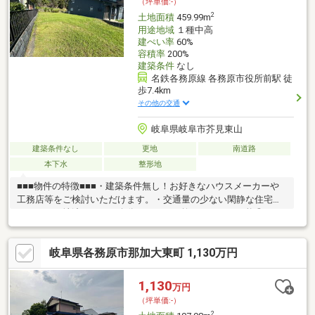
（坪単価:-）
ト岐阜芥見五丁目店…徒歩約9分
2
土地面積
459.99m
用途地域
１種中高
建ぺい率
60%
容積率
200%
建築条件
なし
名鉄各務原線 各務原市役所前駅 徒
歩7.4km
その他の交通
岐阜県岐阜市芥見東山
建築条件なし
更地
南道路
本下水
整形地
■■■物件の特徴■■■・建築条件無し！お好きなハウスメーカーや
工務店等をご検討いただけます。・交通量の少ない閑静な住宅街
です！・更地渡しのため余分なコストを抑えることが可能◎・ス
ーパー、コンビニ、薬局まで徒歩圏内！生活用品全般が揃い、お
買い物に便利です。お買い物に便利な立地！・バス停まで徒歩約3
岐阜県各務原市那加大東町 1,130万円
分なのでちょっとしたお出かけにも便利！■■■周辺環境■■■・芥
見東小学校…徒歩約21分・藍川東中学校…徒歩約39分・岐阜バス
「薬師洞」停…徒歩約3分・岐阜市コミュニティバス「カネスエ芥
1,130
万円
見店前」停…徒歩約4分・カネスエ芥見店…徒歩約3分・セブンイレ
（坪単価:-）
ブン岐阜芥見南山店…徒歩約14分
2