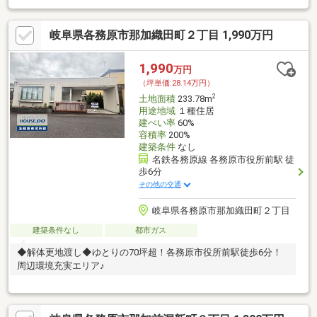
岐阜県各務原市那加織田町２丁目 1,990万円
1,990
万円
（坪単価:28.14万円）
2
土地面積
233.78m
用途地域
１種住居
建ぺい率
60%
容積率
200%
建築条件
なし
名鉄各務原線 各務原市役所前駅 徒
歩6分
その他の交通
岐阜県各務原市那加織田町２丁目
建築条件なし
都市ガス
◆解体更地渡し◆ゆとりの70坪超！各務原市役所前駅徒歩6分！
周辺環境充実エリア♪