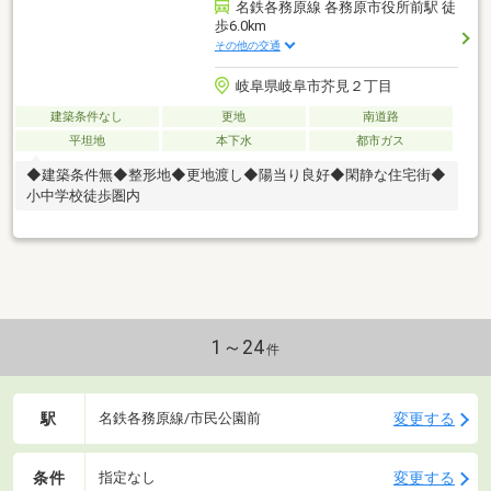
名鉄各務原線 各務原市役所前駅 徒
歩6.0km
その他の交通
岐阜県岐阜市芥見２丁目
建築条件なし
更地
南道路
平坦地
本下水
都市ガス
◆建築条件無◆整形地◆更地渡し◆陽当り良好◆閑静な住宅街◆
小中学校徒歩圏内
1～24
件
駅
変更する
名鉄各務原線/市民公園前
条件
変更する
指定なし