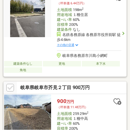
（坪単価:6.44万円）
2
土地面積
198m
用途地域
１種住居
建ぺい率
60%
容積率
200%
建築条件
なし
名鉄各務原線 各務原市役所前駅 徒
歩4.6km
その他の交通
岐阜県各務原市川島小網町
建築条件なし
更地
本下水
角地
岐阜県岐阜市芥見２丁目 900万円
900
万円
（坪単価:11.48万円）
2
土地面積
259.29m
用途地域
１種中高
建ぺい率
60%
容積率
200%