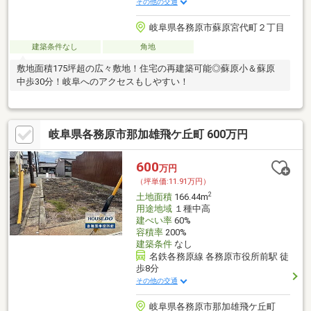
その他の交通
岐阜県各務原市蘇原宮代町２丁目
建築条件なし
角地
敷地面積175坪超の広々敷地！住宅の再建築可能◎蘇原小＆蘇原
中歩30分！岐阜へのアクセスもしやすい！
岐阜県各務原市那加雄飛ケ丘町 600万円
600
万円
（坪単価:11.91万円）
2
土地面積
166.44m
用途地域
１種中高
建ぺい率
60%
容積率
200%
建築条件
なし
名鉄各務原線 各務原市役所前駅 徒
歩8分
その他の交通
岐阜県各務原市那加雄飛ケ丘町