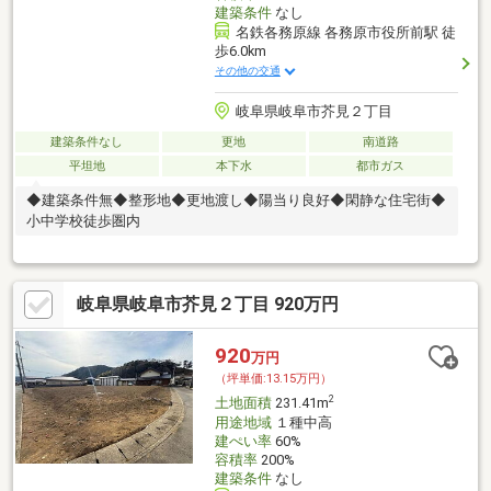
建築条件
なし
名鉄各務原線 各務原市役所前駅 徒
歩6.0km
その他の交通
岐阜県岐阜市芥見２丁目
建築条件なし
更地
南道路
平坦地
本下水
都市ガス
◆建築条件無◆整形地◆更地渡し◆陽当り良好◆閑静な住宅街◆
小中学校徒歩圏内
岐阜県岐阜市芥見２丁目 920万円
920
万円
（坪単価:13.15万円）
2
土地面積
231.41m
用途地域
１種中高
建ぺい率
60%
容積率
200%
建築条件
なし