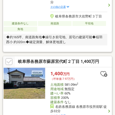
分
その他の交通
岐阜県各務原市大佐野町３丁目
建築条件なし
南道路
平坦地
角地
◆約165坪、南道路角地◆線引き前宅地、居宅の建築可能◆稲羽
西小 約320ｍ◆確定測量、解体更地渡し
岐阜県各務原市蘇原宮代町２丁目 1,400万円
1,400
万円
（坪単価:7.97万円）
2
土地面積
581.09m
用途地域
無指定
建ぺい率
60%
容積率
200%
建築条件
なし
名鉄各務原線 各務原市役所前駅 徒
歩32分