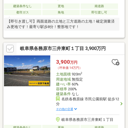
建築条件なし
更地
南道路
都市ガス
角地
即引渡し可
【即引き渡し可】両面道路の土地と三方道路の土地！確定測量済
み更地です！最寄り駅歩8分！整形地です！
岐阜県各務原市三井東町１丁目 3,900万円
3,900
万円
（坪単価:14万円）
2
土地面積
920m
用途地域
無指定
建ぺい率
60%
容積率
200%
建築条件
なし
名鉄各務原線 市民公園前駅 徒歩12
分
その他の交通
岐阜県各務原市三井東町１丁目
建築条件なし
更地
南道路