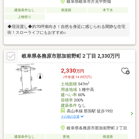
岐阜県岐阜市芥見中野畑
建築条件なし
南道路
本下水
上物有り
◆現況渡し◆約70坪南向き！自然を身近に感じられる閑静な住宅
街！スローライフにもおすすめ♪
岐阜県各務原市那加前野町２丁目 2,330万円
2,330
万円
（坪単価:14.09万円）
2
土地面積
547m
用途地域
１種中高
建ぺい率
60%
容積率
200%
建築条件
なし
高山本線 那加駅 徒歩19分
その他の交通
岐阜県各務原市那加前野町２丁目
建築条件なし
更地
南道路