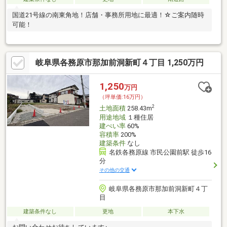
国道21号線の南東角地！店舗・事務所用地に最適！☆ご案内随時
可能！
岐阜県各務原市那加前洞新町４丁目 1,250万円
1,250
万円
（坪単価:16万円）
2
土地面積
258.43m
用途地域
１種住居
建ぺい率
60%
容積率
200%
建築条件
なし
名鉄各務原線 市民公園前駅 徒歩16
分
その他の交通
岐阜県各務原市那加前洞新町４丁
目
建築条件なし
更地
本下水