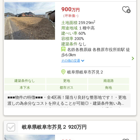
校 徒歩約14分イオンタウン各務原 徒歩約10分アミカ各務原
店 徒歩約7分ファミリーマート 徒歩約8分■■■ご検討中のお客
900
万円
様へ■■■弊社でも当て込みプランのご提案が可能です♪是非お問い
（坪単価:-）
合わせください！
2
土地面積
259.29m
用途地域
１種中高
建ぺい率
60%
容積率
200%
建築条件
なし
名鉄各務原線 各務原市役所前駅 徒
歩6.0km
その他の交通
岐阜県岐阜市芥見２
建築条件なし
更地
南道路
本下水
都市ガス
角地
■■■物件の特徴■■■・全4区画！陽当り良好な整形地です！・更地
渡しの為余分なコストを抑えることが可能◎・建築条件無い為お
好きなメーカーや工務店でご検討いただけます！・交通量の少な
い閑静な住宅街に立地。落ち着いた新生活が過ごせますね。・芥
見小学校まで徒歩約4分、藍川中学校まで徒歩約14分！お子様が
岐阜県岐阜市芥見２ 920万円
大きくなっても暮らせるお家です。■■■周辺環境■■■・芥見小学
校…徒歩約4分・藍川中学校…徒歩約14分・名鉄各務原線「各務原
市役所前駅」駅…徒歩約74分・岐阜市コミュニティ「芥見小学校