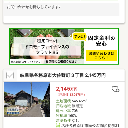
お問い合わせお待ちしています♪
岐阜県各務原市大佐野町３丁目 2,145万円
2,145
万円
（坪単価:13.01万円）
2
土地面積
545.45m
用途地域
無指定
建ぺい率
70%
容積率
160%
建築条件
なし
名鉄各務原線 市民公園前駅 徒歩31