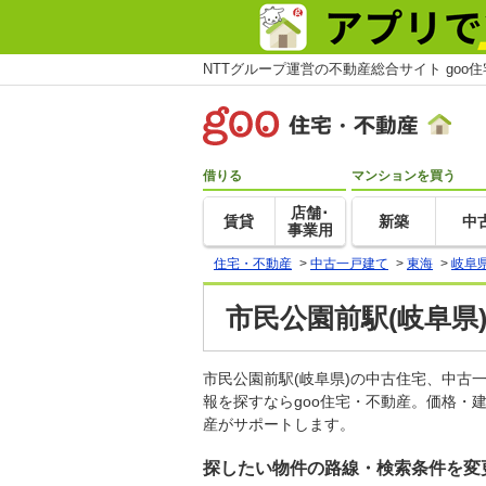
NTTグループ運営の不動産総合サイト goo
借りる
マンションを買う
店舗･
賃貸
新築
中
事業用
住宅・不動産
>
中古一戸建て
>
東海
>
岐阜
市民公園前駅(岐阜県
市民公園前駅(岐阜県)の中古住宅、中
報を探すならgoo住宅・不動産。価格・
産がサポートします。
探したい物件の路線・検索条件を変