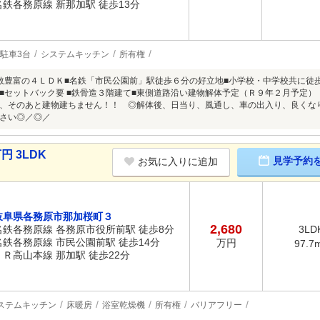
名鉄各務原線 新那加駅 徒歩13分
駐車3台
システムキッチン
所有権
数豊富の４ＬＤＫ■名鉄「市民公園前」駅徒歩６分の好立地■小学校・中学校共に徒
■セットバック要 ■鉄骨造３階建て■東側道路沿い建物解体予定（Ｒ９年２月予定
、そのあと建物建ちません！！ ◎解体後、日当り、風通し、車の出入り、良くな
さい◎／◎／
円 3LDK
見学予約
お気に入りに追加
岐阜県各務原市那加桜町３
2,680
名鉄各務原線 各務原市役所前駅 徒歩8分
3LD
名鉄各務原線 市民公園前駅 徒歩14分
万円
97.7
ＪＲ高山本線 那加駅 徒歩22分
ステムキッチン
床暖房
浴室乾燥機
所有権
バリアフリー