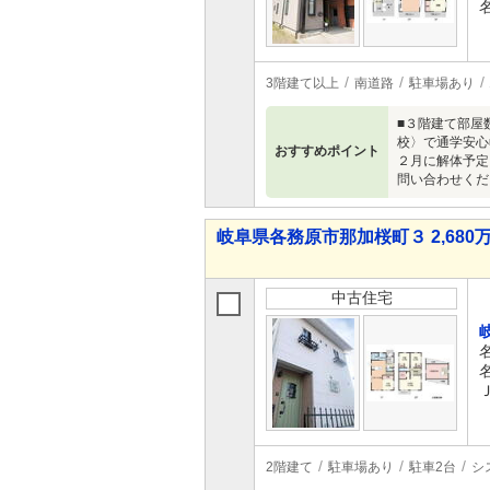
3階建て以上
南道路
駐車場あり
■３階建て部屋
校〉で通学安心
おすすめポイント
２月に解体予定
問い合わせくだ
岐阜県各務原市那加桜町３ 2,680万
中古住宅
2階建て
駐車場あり
駐車2台
シ