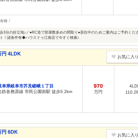
有権
歩3分の好立地♪／●RC造で部屋数多めの間取り●居住中のためご案内はご予約くださ
ト！諸条件有◆ハウスドゥ江南店で今すぐ検索♪
円 4LDK
お気に入
970
岐阜県岐阜市芥見嵯峨１丁目
4LD
名鉄各務原線 市民公園前駅 徒歩5.2km
万円
110.2
円 6DK
お気に入