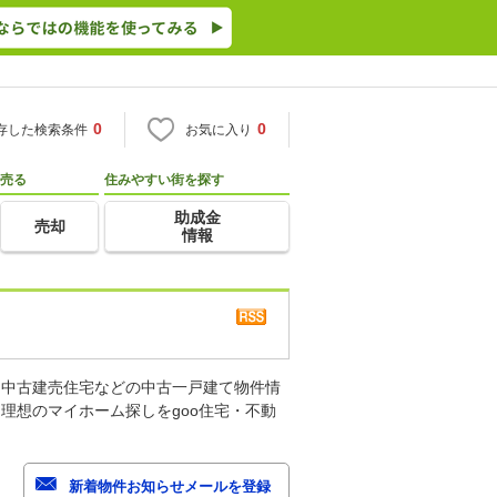
0
0
存した検索条件
お気に入り
売る
住みやすい街を探す
助成金
売却
情報
、中古建売住宅などの中古一戸建て物件情
理想のマイホーム探しをgoo住宅・不動