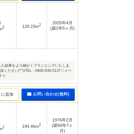
K
2025年4月
2
120.23m
2
(築1年5ヶ月)
m
した結果をより細かくプランニングいたしま
^^)/TEL：0800-830-5137◇メー
す☆
お問い合わせ(無料)
りに追加
1976年2月
K
2
(築50年7ヶ
194.46m
2
m
月)