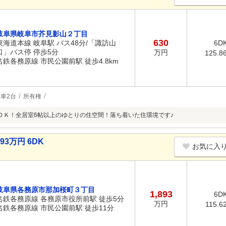
岐阜県岐阜市芥見影山２丁目
630
東海道本線 岐阜駅 バス48分/「諏訪山
6D
口」バス停 停歩5分
万円
125.8
名鉄各務原線 市民公園前駅 徒歩4.8km
車2台
所有権
ＤＫ！全居室6帖以上のゆとりの住空間！落ち着いた住環境です♪
3万円 6DK
お気に入
岐阜県各務原市那加桜町３丁目
1,893
6D
名鉄各務原線 各務原市役所前駅 徒歩5分
万円
115.6
名鉄各務原線 市民公園前駅 徒歩11分