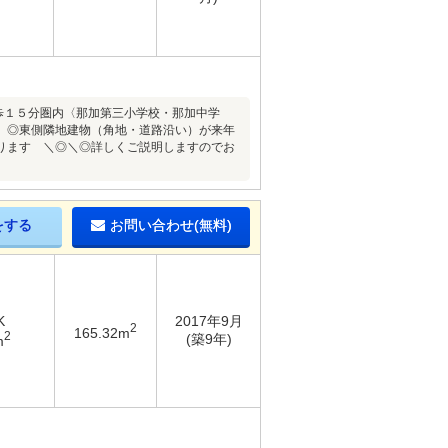
歩１５分圏内〈那加第三小学校・那加中学
） ◎東側隣地建物（角地・道路沿い）が来年
ります ＼◎＼◎詳しくご説明しますのでお
をする
お問い合わせ(無料)
K
2017年9月
2
165.32m
2
(築9年)
m