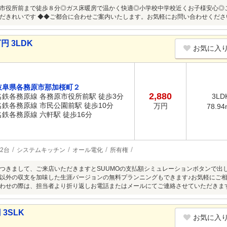
市役所前まで徒歩８分◎ガス床暖房で温かく快適◎小学校中学校近くお子様安心◎
だきれいです ◆◆ご都合に合わせご案内いたします。お気軽にお問い合わせくださ
円 3LDK
お気に入
岐阜県各務原市那加桜町２
2,880
名鉄各務原線 各務原市役所前駅 徒歩3分
3LD
名鉄各務原線 市民公園前駅 徒歩10分
万円
78.94
名鉄各務原線 六軒駅 徒歩16分
2台
システムキッチン
オール電化
所有権
つきまして、ご来店いただきますとSUUMOの支払額シミュレーションボタンで出
外の収支を加味した生涯バージョンの無料プランニングもできます♪お気軽にご相談ください(
わせの際は、担当者より折り返しお電話またはメールにてご連絡させていただきま
3SLK
お気に入