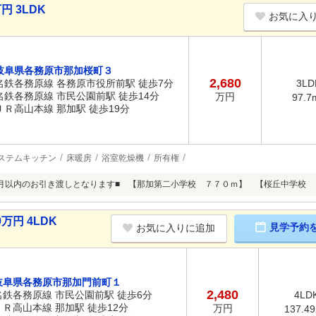
円 3LDK
お気に入
岐阜県各務原市那加桜町３
2,680
名鉄各務原線 各務原市役所前駅 徒歩7分
3LD
名鉄各務原線 市民公園前駅 徒歩14分
万円
97.7
ＪＲ高山本線 那加駅 徒歩19分
ステムキッチン
床暖房
浴室乾燥機
所有権
月以内のお引き渡しとなります■ 【那加第二小学校 ７７０ｍ】 【桜丘中学校 
万円 4LDK
見学予約
お気に入りに追加
岐阜県各務原市那加門前町１
2,480
名鉄各務原線 市民公園前駅 徒歩6分
4LD
ＪＲ高山本線 那加駅 徒歩12分
万円
137.4