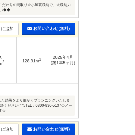
こだわりの間取り☆小屋裏収納で、大収納力
い◆◆
お問い合わせ(無料)
りに追加
K
2025年4月
2
128.91m
2
(築1年5ヶ月)
m
した結果をより細かくプランニングいたしま
^^)/TEL：0800-830-5137◇メー
す☆
お問い合わせ(無料)
りに追加