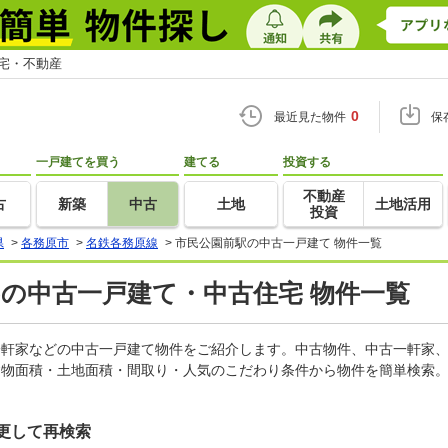
住宅・不動産
0
最近見た物件
保
一戸建てを買う
建てる
投資する
不動産
古
新築
中古
土地
土地活用
投資
県
>
各務原市
>
名鉄各務原線
>
市民公園前駅の中古一戸建て 物件一覧
)の中古一戸建て・中古住宅 物件一覧
古一軒家などの中古一戸建て物件をご紹介します。中古物件、中古一軒家
建物面積・土地面積・間取り・人気のこだわり条件から物件を簡単検索。
更して再検索