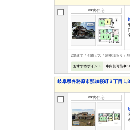
中古住宅
2階建て
都市ガス
駐車場あり
駐
おすすめポイント
◆内覧可能◆6
岐阜県各務原市那加桜町３丁目 1,89
中古住宅