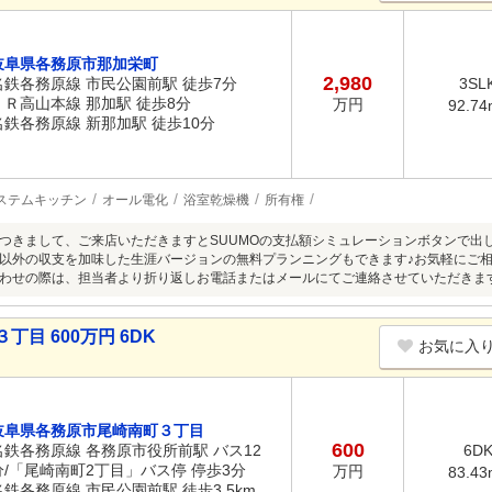
岐阜県各務原市那加栄町
2,980
名鉄各務原線 市民公園前駅 徒歩7分
3SL
ＪＲ高山本線 那加駅 徒歩8分
万円
92.74
名鉄各務原線 新那加駅 徒歩10分
ステムキッチン
オール電化
浴室乾燥機
所有権
つきまして、ご来店いただきますとSUUMOの支払額シミュレーションボタンで出
外の収支を加味した生涯バージョンの無料プランニングもできます♪お気軽にご相談ください(
わせの際は、担当者より折り返しお電話またはメールにてご連絡させていただきま
目 600万円 6DK
お気に入
岐阜県各務原市尾崎南町３丁目
600
名鉄各務原線 各務原市役所前駅 バス12
6D
分/「尾崎南町2丁目」バス停 停歩3分
万円
83.43
名鉄各務原線 市民公園前駅 徒歩3.5km