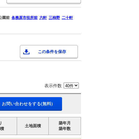
公園前
各務原市役所前
六軒
三柿野
二十軒
この条件を保存
表示件数
・お問い合わせをする(無料)
り
築年月
土地面積
積
築年数