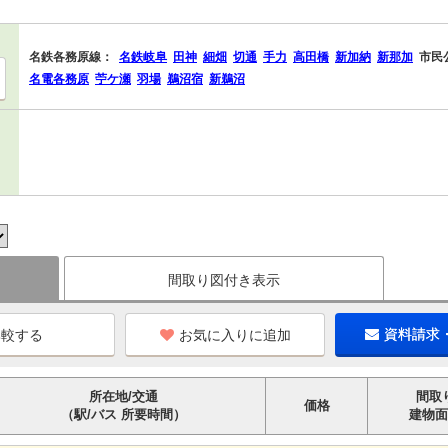
名鉄各務原線：
名鉄岐阜
田神
細畑
切通
手力
高田橋
新加納
新那加
市民
名電各務原
苧ケ瀬
羽場
鵜沼宿
新鵜沼
間取り図付き表示
お気に入りに追加
資料請求
所在地/交通
間取
価格
（駅/バス 所要時間）
建物面