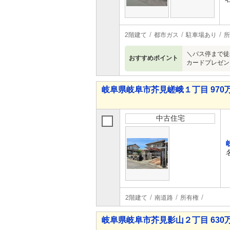
2階建て
都市ガス
駐車場あり
所
＼バス停まで徒
おすすめポイント
カードプレゼン
岐阜県岐阜市芥見嵯峨１丁目 970万
中古住宅
2階建て
南道路
所有権
岐阜県岐阜市芥見影山２丁目 630万