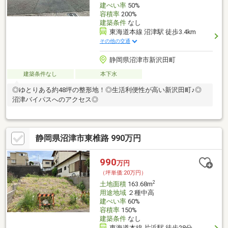
建ぺい率
50%
容積率
200%
建築条件
なし
東海道本線 沼津駅 徒歩3.4km
その他の交通
静岡県沼津市新沢田町
建築条件なし
本下水
◎ゆとりある約48坪の整形地！◎生活利便性が高い新沢田町♪◎
沼津バイパスへのアクセス◎
静岡県沼津市東椎路 990万円
990
万円
（坪単価:20万円）
2
土地面積
163.68m
用途地域
２種中高
建ぺい率
60%
容積率
150%
建築条件
なし
東海道本線 片浜駅 徒歩28分