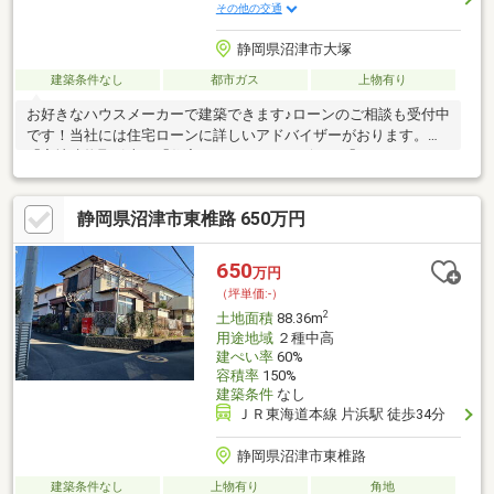
その他の交通
静岡県沼津市大塚
建築条件なし
都市ガス
上物有り
お好きなハウスメーカーで建築できます♪ローンのご相談も受付中
です！当社には住宅ローンに詳しいアドバイザーがおります。
「宅地建物取引士」「住宅ローンアドバイザー」「ファイナンシ
ャルプランナー」など…資格を活かし、お客様の諸事情や不安を
お伺いした上、無理のないプラン、最適な金融機関をご提案させ
静岡県沼津市東椎路 650万円
ていただきます。その他、不安や諸事情などがある方は是非ご相
談だけでもしてみませんか？営業時間外でも対応可能です。相談
無料、秘密厳守です。 【株式会社さくら不動産 055-988-
650
万円
5111】
（坪単価:-）
2
土地面積
88.36m
用途地域
２種中高
建ぺい率
60%
容積率
150%
建築条件
なし
ＪＲ東海道本線 片浜駅 徒歩34分
静岡県沼津市東椎路
建築条件なし
上物有り
角地