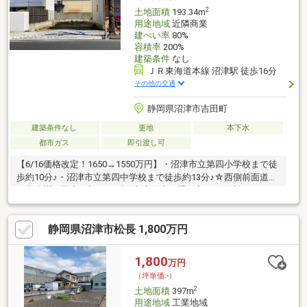
2
土地面積
193.34m
用途地域
近隣商業
建ぺい率
80%
容積率
200%
建築条件
なし
ＪＲ東海道本線 沼津駅 徒歩16分
その他の交通
静岡県沼津市吉田町
建築条件なし
更地
本下水
都市ガス
即引渡し可
【6/16価格改定！1650→1550万円】・沼津市立第四小学校まで徒
歩約10分♪・沼津市立第四中学校まで徒歩約13分♪☆西側前面道路
の街路樹の撤去と切り下げ工事済☆車の乗り入れが便利になりま
した！・ＪＲ東海道本線「沼津」駅まで徒歩約16分♪・バス停
「市場町」まで徒歩約2分♪都市ガス、下水道利用可能生活面でも
静岡県沼津市松長 1,800万円
嬉しい♪便利で快適にお過ごし頂ける住環境♪中心街まで景色も良
くお散歩感覚で行ける☆◇建築条件なし◇即日引き渡し可能※準
防火地域 【有限会社ファミリエ】 沼津市五月町１３－１６
1,800
万円
ファミリエビル１Ｆ ＴＥＬ：０５５－９５５－６１８０
（坪単価:-）
2
土地面積
397m
用途地域
工業地域