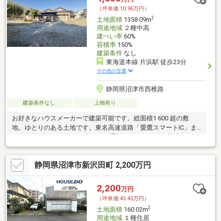
（坪単価:10.96万円）
2
土地面積
1358.09m
用途地域
２種中高
建ぺい率
60%
容積率
150%
建築条件
なし
東海道本線 片浜駅 徒歩23分
その他の交通
静岡県沼津市西椎路
建築条件なし
上物有り
お好きなハウスメーカーで建築可能です。総面積1 600 超の敷
地。ゆとりのある土地です。東名高速道路「愛鷹スマートIC」ま
で車で約7分約3.5km。お出かけや通勤・レジャーにも快適なアク
セス環境です。
静岡県沼津市新沢田町 2,200万円
2,200
万円
（坪単価:45.45万円）
2
土地面積
160.02m
用途地域
１種住居