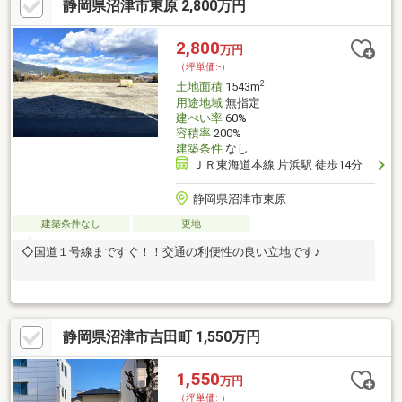
静岡県沼津市東原 2,800万円
2,800
万円
（坪単価:-）
2
土地面積
1543m
用途地域
無指定
建ぺい率
60%
容積率
200%
建築条件
なし
ＪＲ東海道本線 片浜駅 徒歩14分
静岡県沼津市東原
建築条件なし
更地
◇国道１号線まですぐ！！交通の利便性の良い立地です♪
静岡県沼津市吉田町 1,550万円
1,550
万円
（坪単価:-）