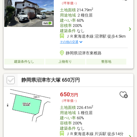
（坪単価:-）
考：浄化槽
2
土地面積
214.79m
用途地域
２種住居
建ぺい率
60%
容積率
200%
建築条件
なし
ＪＲ東海道本線 沼津駅 徒歩4.5km
その他の交通
静岡県沼津市東椎路
建築条件なし
上物有り
整形地
静岡県沼津市大塚 650万円
650
万円
（坪単価:-）
2
土地面積
226.41m
用途地域
１種住居
建ぺい率
60%
容積率
200%
建築条件
なし
ＪＲ東海道本線 片浜駅 徒歩14分