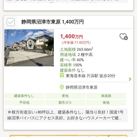
道1号へアクセス良好。通りから少し離れた住宅地。お好きなハウ
スメーカーで建築可能。
静岡県沼津市東原 1,400万円
1,400
万円
（坪単価:17.43万円）
2
土地面積
265.66m
用途地域
２種中高
建ぺい率
60%
容積率
150%
建築条件
なし
東海道本線 片浜駅 徒歩20分
静岡県沼津市東原
建築条件なし
更地
南道路
平坦地
都市ガス
角地
☆根方街道沿い♪80坪以上、建築条件なし。陽当り良好！国道1号
線沼津バイパスにアクセス良好。お好きなハウスメーカーで建て
られます。