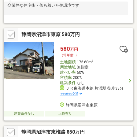
◇閑静な住宅街・落ち着いた住環境です
静岡県沼津市東原 580万円
580
万円
（坪単価:-）
2
土地面積
175.68m
用途地域
無指定
建ぺい率
60%
容積率
200%
建築条件
なし
ＪＲ東海道本線 片浜駅 徒歩33分
その他の交通
静岡県沼津市東原
建築条件なし
上物有り
静岡県沼津市東椎路 850万円