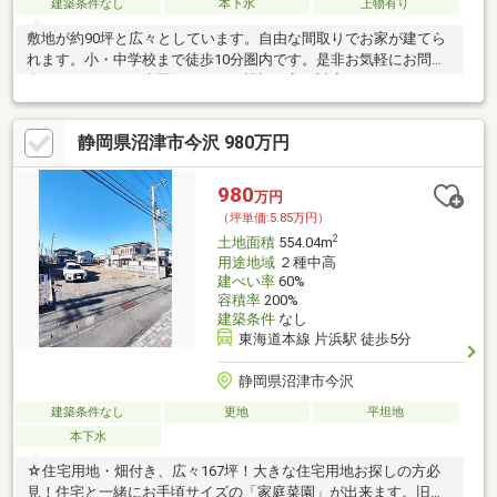
建築条件なし
本下水
上物有り
敷地が約90坪と広々としています。自由な間取りでお家が建てら
れます。小・中学校まで徒歩10分圏内です。是非お気軽にお問い
合わせください。専門スタッフが親切丁寧に対応いたします。
静岡県沼津市今沢 980万円
980
万円
（坪単価:5.85万円）
2
土地面積
554.04m
用途地域
２種中高
建ぺい率
60%
容積率
200%
建築条件
なし
東海道本線 片浜駅 徒歩5分
静岡県沼津市今沢
建築条件なし
更地
平坦地
本下水
☆住宅用地・畑付き、広々167坪！大きな住宅用地お探しの方必
見！住宅と一緒にお手頃サイズの「家庭菜園」が出来ます。旧国