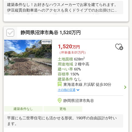
建築条件なし！お好きなハウスメーカーでお家を建てられます。
伊豆縦貫自動車道へのアクセスも良くドライブでのお出掛けには
最適です。是非お気軽にお問い合わせください。専門スタッフが
親切丁寧に対応いたします。
静岡県沼津市鳥谷 1,520万円
1,520
万円
（坪単価:8.01万円）
2
土地面積
628m
用途地域
２種中高
建ぺい率
60%
容積率
150%
建築条件
なし
東海道本線 片浜駅 徒歩30分
その他の交通
静岡県沼津市鳥谷
建築条件なし
更地
平屋にも二世帯住宅にも活かせる形状。190坪の自由設計が叶い
ます。