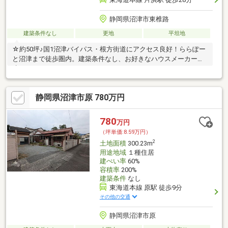
静岡県沼津市東椎路
建築条件なし
更地
平坦地
☆約50坪♪国1沼津バイパス・根方街道にアクセス良好！ららぽー
と沼津まで徒歩圏内。建築条件なし、お好きなハウスメーカーで
建てられます。
静岡県沼津市原 780万円
780
万円
（坪単価:8.59万円）
2
土地面積
300.23m
用途地域
１種住居
建ぺい率
60%
容積率
200%
建築条件
なし
東海道本線 原駅 徒歩9分
その他の交通
静岡県沼津市原