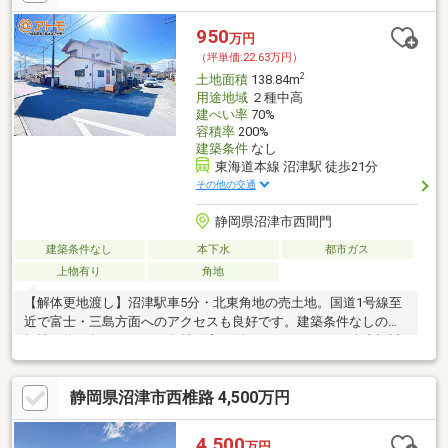
950
万円
（坪単価:22.63万円）
2
土地面積
138.84m
用途地域
２種中高
建ぺい率
70%
容積率
200%
建築条件
なし
東海道本線 沼津駅 徒歩21分
その他の交通
静岡県沼津市西間門
建築条件なし
本下水
都市ガス
上物有り
角地
【解体更地渡し】沼津駅車5分・北東角地の売土地。国道1号線至
近で富士・三島方面へのアクセスも良好です。建築条件なしの平
坦地（約42坪）につき、角地緩和を活かしたこだわりの自由設計
が可能です。
静岡県沼津市西椎路 4,500万円
4,500
万円