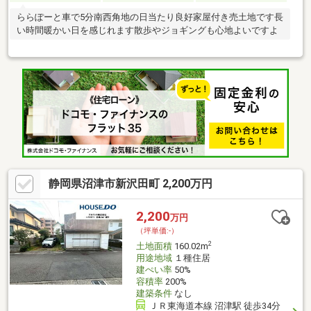
ららぽーと車で5分南西角地の日当たり良好家屋付き売土地です長
い時間暖かい日を感じれます散歩やジョギングも心地よいですよ
静岡県沼津市新沢田町 2,200万円
2,200
万円
（坪単価:-）
2
土地面積
160.02m
用途地域
１種住居
建ぺい率
50%
容積率
200%
建築条件
なし
ＪＲ東海道本線 沼津駅 徒歩34分