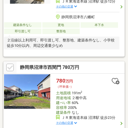
ＪＲ東海道本線 沼津駅 徒歩12分
その他の交通
静岡県沼津市八幡町
建築条件なし
更地
本下水
即引渡し可
整形地
２沿線以上利用可、即引渡し可、整形地、建築条件なし、小学校
徒歩10分以内、周辺交通量少なめ
静岡県沼津市西間門 780万円
780
万円
（坪単価:-）
2
土地面積
191m
用途地域
２種中高
建ぺい率
60%
容積率
200%
建築条件
なし
ＪＲ東海道本線 沼津駅 徒歩23分
その他の交通