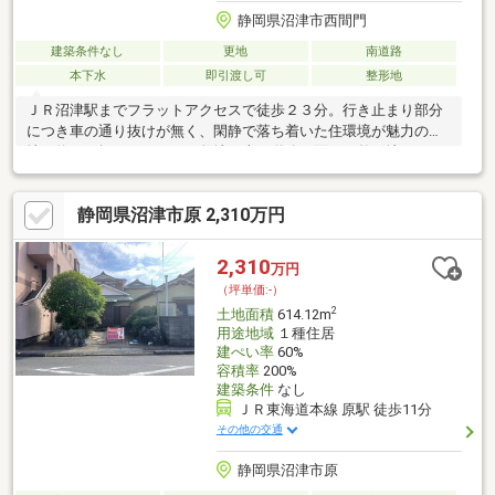
静岡県沼津市西間門
建築条件なし
更地
南道路
本下水
即引渡し可
整形地
ＪＲ沼津駅までフラットアクセスで徒歩２３分。行き止まり部分
につき車の通り抜けが無く、閑静で落ち着いた住環境が魅力の現
地。約５６坪のゆとりある敷地は南西道路に面し、整形地につき
建物のプランも入れやすいのが特徴♪建築条件はありませんので、
お好きなハウスメーカーや工務店で建築が可能です。住宅ローン
静岡県沼津市原 2,310万円
の他、ご予算に合わせた建物のプランなど柔軟に対応いたします
のでお気軽にお問合せください。お問合せお待ちしております。
2,310
万円
（坪単価:-）
2
土地面積
614.12m
用途地域
１種住居
建ぺい率
60%
容積率
200%
建築条件
なし
ＪＲ東海道本線 原駅 徒歩11分
その他の交通
静岡県沼津市原