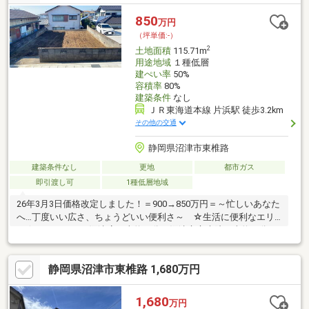
850
万円
（坪単価:-）
2
土地面積
115.71m
用途地域
１種低層
建ぺい率
50%
容積率
80%
建築条件
なし
ＪＲ東海道本線 片浜駅 徒歩3.2km
その他の交通
静岡県沼津市東椎路
建築条件なし
更地
都市ガス
即引渡し可
1種低層地域
26年3月3日価格改定しました！＝900→850万円＝～忙しいあなた
へ…丁度いい広さ、ちょうどいい便利さ～ ☆生活に便利なエリ
ア☆・ららぽーと沼津店 車約４分・沼津市立病院 車約３分・
沼津市立愛鷹小学校 徒歩約１８分・愛鷹スマートICまで車約3
分・バス停「春の木幼稚園前」まで『徒歩』約7分【車で5分圏内
静岡県沼津市東椎路 1,680万円
の生活に便利な施設】スギドラッグ、エブリィビッグデー、業務
スーパーが！【車で約10分圏内に医療施設】内科・耳鼻科、眼
科、小児科の医院があり体調管理も◎車で約10分圏内に保育施設
1,680
万円
が4件はあり、子育て世帯も暮らしやすい！◇即日引き渡し可備