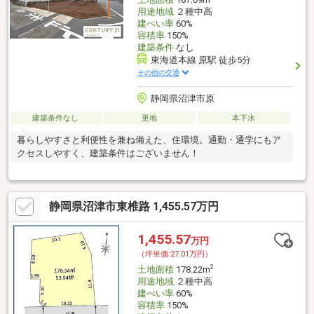
用途地域
２種中高
建ぺい率
60%
容積率
150%
建築条件
なし
東海道本線 原駅 徒歩5分
その他の交通
静岡県沼津市原
建築条件なし
更地
本下水
暮らしやすさと利便性を兼ね備えた、住環境。通勤・通学にもア
クセスしやすく、建築条件はございません！
静岡県沼津市東椎路 1,455.57万円
1,455.57
万円
（坪単価:27.01万円）
2
土地面積
178.22m
用途地域
２種中高
建ぺい率
60%
容積率
150%