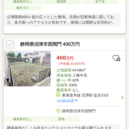
建築条件なし
南道路
本下水
都市ガス
公簿面積600㎡超の広々とした敷地。北側が旧東海道に面してお
り、多方面へのアクセスが良好です。南側には閑静な住宅街が広
がっており、交通量は比較的少ないため小さなお子さまがいても
安心ですね♪現在古家が建っていますが、解体後更地でのお引渡し
となります。
静岡県沼津市西間門 400万円
400
万円
（坪単価:20.64万円）
2
土地面積
64.08m
用途地域
２種中高
建ぺい率
60%
容積率
200%
建築条件
なし
東海道本線 沼津駅 徒歩23分
その他の交通
静岡県沼津市西間門
建築条件なし
更地
建築条件なし！お好きなハウスメーカーでお家が建てられます。