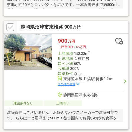
敷地が約20坪とコンパクトな広さです。千本浜海岸まで約500m!
是非お気軽にお問い合わせください。専門スタッフが親切丁寧に
対応いたします。
静岡県沼津市東椎路 900万円
900
万円
（坪単価:19.55万円）
2
土地面積
152.22m
用途地域
１種住居
建ぺい率
60%
容積率
200%
建築条件
なし
東海道本線 片浜駅 徒歩3.2km
その他の交通
静岡県沼津市東椎路
建築条件なし
上物有り
建築条件はございません！お好きなハウスメーカーで建築可能で
す。 ららぽーと沼津まで900m！徒歩圏内でお買い物やお食事を
気軽に楽しめる立地です。