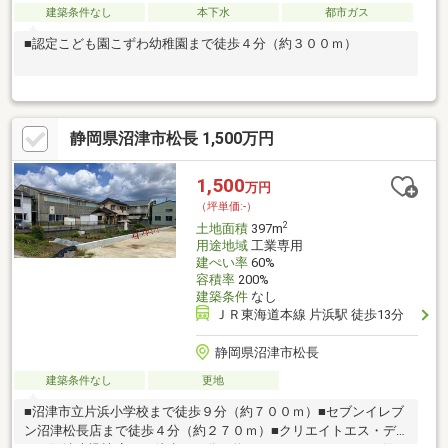
建築条件なし
本下水
都市ガス
■認定こども園こずわ幼稚園まで徒歩４分（約３００ｍ）
静岡県沼津市松長 1,500万円
1,500
万円
（坪単価:-）
2
土地面積
397m
用途地域
工業専用
建ぺい率
60%
容積率
200%
建築条件
なし
ＪＲ東海道本線 片浜駅 徒歩13分
静岡県沼津市松長
建築条件なし
更地
■沼津市立片浜小学校まで徒歩９分（約７００ｍ）■セブンイレブ
ン沼津松長店まで徒歩４分（約２７０ｍ）■クリエイトエス・デ