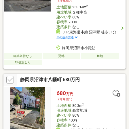
（坪単価:-）
2
土地面積
258.14m
用途地域
２種中高
建ぺい率
60%
容積率
200%
建築条件
なし
ＪＲ東海道本線 沼津駅 徒歩31分
その他の交通
静岡県沼津市小諏訪
建築条件なし
更地
角地
即引渡し可
静岡県沼津市八幡町 680万円
680
万円
（坪単価:-）
2
土地面積
80.3m
用途地域
商業地域
建ぺい率
80%
容積率
400%
建築条件
なし