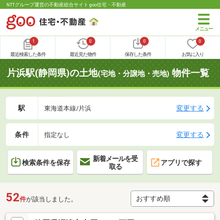
NTTグループ運営の不動産総合サイト goo住宅・不動産
1
0
0
0
最近検索した条件
最近見た物件
保存した条件
お気に入り
片浜駅(静岡県)の土地
物件一覧
(宅地・分譲地・売地)
駅
変更する
東海道本線/片浜
条件
変更する
指定なし
新着メールを受
検索条件を保存
アプリで探す
取る
52
件
が該当しました。