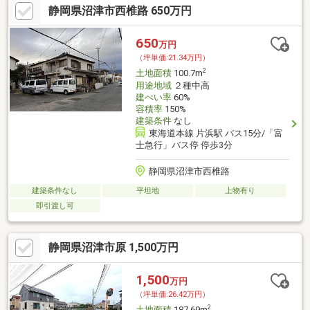
静岡県沼津市西椎路 650万円
650
万円
（坪単価:21.34万円）
2
土地面積
100.7m
用途地域
２種中高
建ぺい率
60%
容積率
150%
建築条件
なし
東海道本線 片浜駅 バス15分/「富
士急行」バス停 停歩3分
静岡県沼津市西椎路
建築条件なし
平坦地
上物有り
即引渡し可
静岡県沼津市原 1,500万円
1,500
万円
（坪単価:26.42万円）
2
土地面積
187.69m