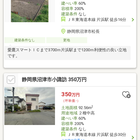
建ぺい率
60%
容積率
200%
建築条件
なし
ＪＲ東海道本線 片浜駅 徒歩16分
静岡県沼津市松長
建築条件なし
更地
愛鷹スマートＩＣまで3700ｍ片浜駅まで1200ｍ利便性の良い立地
です。
静岡県沼津市小諏訪 350万円
350
万円
（坪単価:-）
2
土地面積
92.56m
用途地域
２種中高
建ぺい率
60%
容積率
200%
建築条件
なし
ＪＲ東海道本線 片浜駅 徒歩30分