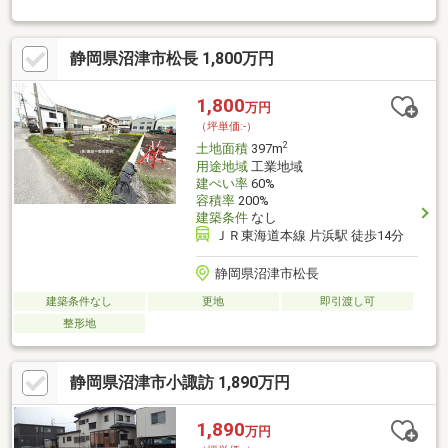
ィー沼津大諏訪店まで徒歩１０分（約８００ｍ）■ららぽーと沼
津まで徒歩２０分（約１，６００ｍ）
静岡県沼津市松長 1,800万円
1,800
万円
（坪単価:-）
2
土地面積
397m
用途地域
工業地域
建ぺい率
60%
容積率
200%
建築条件
なし
ＪＲ東海道本線 片浜駅 徒歩14分
静岡県沼津市松長
建築条件なし
更地
即引渡し可
整形地
静岡県沼津市小諏訪 1,890万円
1,890
万円