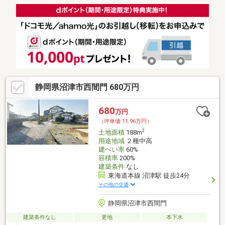
静岡県沼津市西間門 680万円
680
万円
（坪単価:11.96万円）
2
土地面積
188m
用途地域
２種中高
建ぺい率
60%
容積率
200%
建築条件
なし
東海道本線 沼津駅 徒歩24分
その他の交通
静岡県沼津市西間門
建築条件なし
更地
本下水