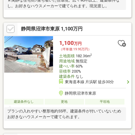
☆閑静な住宅街♪落ち着いた住環境。広々90坪以上、建築条件な
し。お好きなハウスメーカーで建てられます。現況渡し。
静岡県沼津市東原 1,100万円
1,100
万円
（坪単価:19.95万円）
2
土地面積
182.36m
用途地域
無指定
建ぺい率
60%
容積率
200%
建築条件
なし
東海道本線 片浜駅 徒歩30分
静岡県沼津市東原
建築条件なし
更地
平坦地
プランの入れやすい整形地約55坪。建築条件が付いていないため
お好きなハウスメーカーで建てられます。