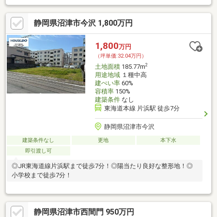
静岡県沼津市今沢 1,800万円
1,800
万円
（坪単価:32.04万円）
2
土地面積
185.77m
用途地域
１種中高
建ぺい率
60%
容積率
150%
建築条件
なし
東海道本線 片浜駅 徒歩7分
静岡県沼津市今沢
建築条件なし
更地
本下水
即引渡し可
◎JR東海道線片浜駅まで徒歩7分！◎陽当たり良好な整形地！◎
小学校まで徒歩7分！
静岡県沼津市西間門 950万円