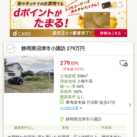
静岡県沼津市小諏訪 279万円
279
万円
（坪単価:3万円）
2
土地面積
308m
用途地域
２種中高
建ぺい率
60%
容積率
160%
建築条件
なし
東海道本線 片浜駅 徒歩27分
その他の交通
静岡県沼津市小諏訪
建築条件なし
更地
平坦地