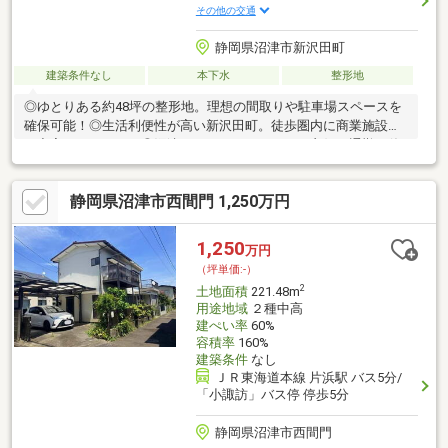
その他の交通
静岡県沼津市新沢田町
建築条件なし
本下水
整形地
◎ゆとりある約48坪の整形地。理想の間取りや駐車場スペースを
確保可能！◎生活利便性が高い新沢田町。徒歩圏内に商業施設等
が充実しています！◎沼津バイパスへのアクセス良好。通勤や休
日のレジャーに便利な好立地です♪
静岡県沼津市西間門 1,250万円
1,250
万円
（坪単価:-）
2
土地面積
221.48m
用途地域
２種中高
建ぺい率
60%
容積率
160%
建築条件
なし
ＪＲ東海道本線 片浜駅 バス5分/
「小諏訪」バス停 停歩5分
静岡県沼津市西間門