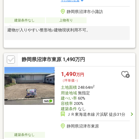
その他の交通
静岡県沼津市小諏訪
建築条件なし
上物有り
建物が入りやすい整形地♪建物現状利用不可。
静岡県沼津市東原 1,490万円
1,490
万円
（坪単価:-）
2
土地面積
248.64m
用途地域
無指定
建ぺい率
60%
容積率
200%
建築条件
なし
ＪＲ東海道本線 片浜駅 徒歩31分
静岡県沼津市東原
建築条件なし