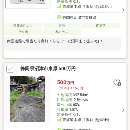
建築条件
なし
東海道本線 片浜駅 徒歩3.3km
静岡県沼津市東椎路
建築条件なし
更地
南道路
平坦地
都市ガス
南面道路で陽当たり良好！ららぽーと沼津まで徒歩8分！！
静岡県沼津市東原 500万円
500
万円
（坪単価:4.16万円）
2
土地面積
397.54m
用途地域
２種中高
建ぺい率
60%
容積率
150%
建築条件
なし
東海道本線 片浜駅 徒歩24分