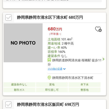
静岡県静岡市清水区下清水町 680万円
680
万円
（坪単価:-）
2
土地面積
101.4m
用途地域
２種中高
建ぺい率
60%
容積率
160%
建築条件
なし
静岡鉄道静岡清水線 桜橋駅 徒歩11
分
その他の交通
静岡県静岡市清水区下清水町
建築条件なし
更地
本下水
都市ガス
即引渡し可
整形地
静岡県静岡市清水区飯田町 698万円