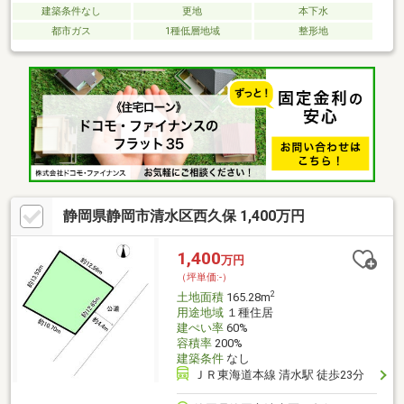
建築条件なし
更地
本下水
都市ガス
1種低層地域
整形地
静岡県静岡市清水区西久保 1,400万円
1,400
万円
（坪単価:-）
2
土地面積
165.28m
用途地域
１種住居
建ぺい率
60%
容積率
200%
建築条件
なし
ＪＲ東海道本線 清水駅 徒歩23分