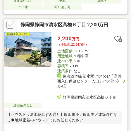
建築条件なし
更地
南道路
本下水
即引渡し可
静岡県静岡市清水区高橋６丁目 2,200万円
2,200
万円
（坪単価:22.84万円）
2
土地面積
318.53m
用途地域
１種中高
建ぺい率
60%
容積率
200%
建築条件
なし
東海道本線 清水駅 バス5分/「高橋
西入口保健センター入口」バス停 停
歩4分
静岡県静岡市清水区高橋６丁目
建築条件なし
【ハウスドゥ清水花みずき通り】飯田東小／飯田中／建築条件な
し◆地域密着のハウスドゥにお任せください！