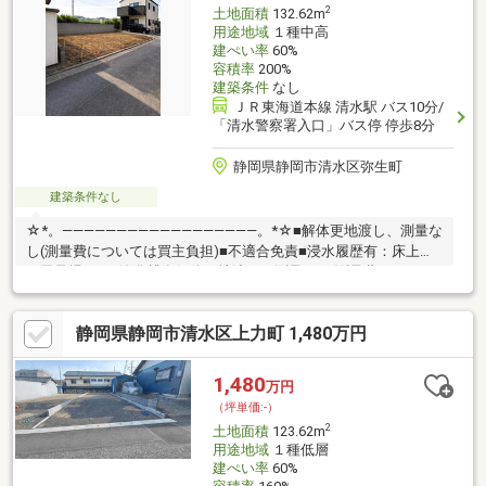
2
土地面積
132.62m
用途地域
１種中高
建ぺい率
60%
容積率
200%
建築条件
なし
ＪＲ東海道本線 清水駅 バス10分/
「清水警察署入口」バス停 停歩8分
静岡県静岡市清水区弥生町
建築条件なし
☆*。――――――――――――――――――。*☆■解体更地渡し、測量な
し(測量費については買主負担)■不適合免責■浸水履歴有：床上、
お風呂場まで■浄化槽有解体更地渡し、測量なし(測量費について
は買主負担)でのお引渡しとなります。物件詳細が知りたい方は画
面右上の【資料請求】をクリック♪資料を郵送またはメールにてお
静岡県静岡市清水区上力町 1,480万円
送りします！すぐに中を見たいという方は【見学予約をする】を
クリック♪その他物件についてのお問い合わせは下記フリーダイヤ
ルまで！◎フリーダイヤル：0120-70-8085☆*。
1,480
万円
――――――――――――――
（坪単価:-）
2
土地面積
123.62m
用途地域
１種低層
建ぺい率
60%