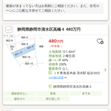
建築が決まってない方はお気軽にご相談ください。また、住宅ロ
ーンにご心配な方併せてご相談ください。
静岡県静岡市清水区高橋４ 480万円
480
万円
（坪単価:-）
2
土地面積
121.43m
用途地域
２種住居
建ぺい率
60%
容積率
200%
建築条件
なし
ＪＲ東海道本線 清水駅 徒歩26分
その他の交通
静岡県静岡市清水区高橋４
建築条件なし
更地
本下水
都市ガス
即引渡し可