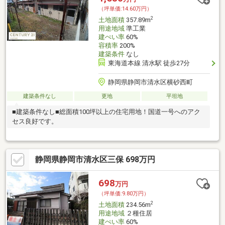
（坪単価:14.60万円）
2
土地面積
357.89m
用途地域
準工業
建ぺい率
60%
容積率
200%
建築条件
なし
東海道本線 清水駅 徒歩27分
静岡県静岡市清水区横砂西町
建築条件なし
更地
平坦地
■建築条件なし■総面積100坪以上の住宅用地！国道一号へのアク
セス良好です。
静岡県静岡市清水区三保 698万円
698
万円
（坪単価:9.80万円）
2
土地面積
234.56m
用途地域
２種住居
建ぺい率
60%