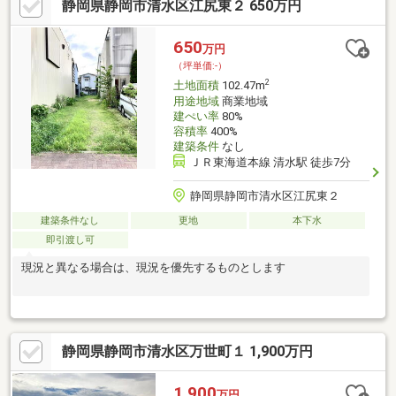
静岡県静岡市清水区江尻東２ 650万円
650
万円
（坪単価:-）
2
土地面積
102.47m
用途地域
商業地域
建ぺい率
80%
容積率
400%
建築条件
なし
ＪＲ東海道本線 清水駅 徒歩7分
静岡県静岡市清水区江尻東２
建築条件なし
更地
本下水
即引渡し可
現況と異なる場合は、現況を優先するものとします
静岡県静岡市清水区万世町１ 1,900万円
1,900
万円