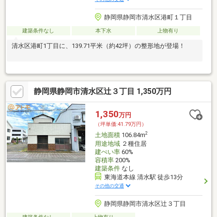
静岡県静岡市清水区港町１丁目
建築条件なし
本下水
上物有り
清水区港町1丁目に、139.71平米（約42坪）の整形地が登場！
静岡県静岡市清水区辻３丁目 1,350万円
1,350
万円
（坪単価:41.79万円）
2
土地面積
106.84m
用途地域
２種住居
建ぺい率
60%
容積率
200%
建築条件
なし
東海道本線 清水駅 徒歩13分
その他の交通
静岡県静岡市清水区辻３丁目