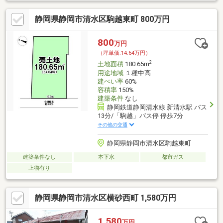
静岡県静岡市清水区駒越東町 800万円
800
万円
（坪単価:14.64万円）
2
土地面積
180.65m
用途地域
１種中高
建ぺい率
60%
容積率
150%
建築条件
なし
静岡鉄道静岡清水線 新清水駅 バス
13分/「駒越」バス停 停歩7分
その他の交通
静岡県静岡市清水区駒越東町
建築条件なし
本下水
都市ガス
上物有り
静岡県静岡市清水区横砂西町 1,580万円
1,580
万円