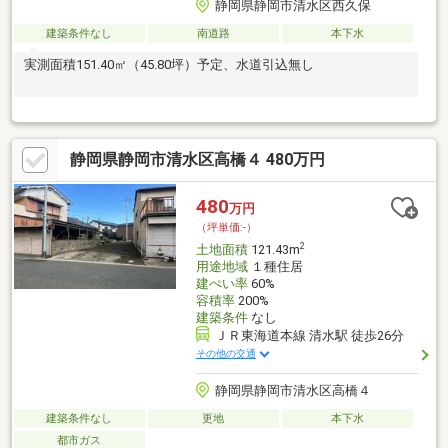
静岡県静岡市清水区西久保
建築条件なし
南道路
本下水
実測面積151.40㎡（45.80坪）予定、水道引込無し
静岡県静岡市清水区高橋４ 480万円
480
万円
（坪単価:-）
2
土地面積
121.43m
用途地域
１種住居
建ぺい率
60%
容積率
200%
建築条件
なし
ＪＲ東海道本線 清水駅 徒歩26分
その他の交通
静岡県静岡市清水区高橋４
建築条件なし
更地
本下水
都市ガス