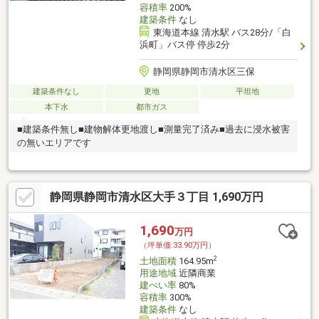
容積率
200%
建築条件
なし
東海道本線 清水駅 バス28分/「白
浜町」バス停 停歩2分
静岡県静岡市清水区三保
建築条件なし
更地
平坦地
本下水
都市ガス
■建築条件無し■建物解体更地渡し■測量完了済み■過去に浸水被害
の無いエリアです
静岡県静岡市清水区大手３丁目 1,690万円
1,690
万円
（坪単価:33.90万円）
2
土地面積
164.95m
用途地域
近隣商業
建ぺい率
80%
容積率
300%
建築条件
なし