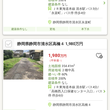
容積率
200%
建築条件
なし
ＪＲ東海道本線 清水駅 バス5分/
「永楽町」バス停 停歩4分
静岡県静岡市清水区永楽町
建築条件なし
更地
本下水
静岡県静岡市清水区高橋４ 1,980万円
1,980
万円
（坪単価:-）
2
土地面積
354.41m
用途地域
２種中高
建ぺい率
60%
容積率
200%
建築条件
なし
ＪＲ東海道本線 清水駅 バス4分/
「高橋西入口保健センター入口」バス
停 停歩6分
静岡県静岡市清水区高橋４