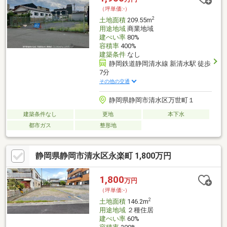
（坪単価:-）
2
土地面積
209.55m
用途地域
商業地域
建ぺい率
80%
容積率
400%
建築条件
なし
静岡鉄道静岡清水線 新清水駅 徒歩
7分
その他の交通
静岡県静岡市清水区万世町１
建築条件なし
更地
本下水
都市ガス
整形地
静岡県静岡市清水区永楽町 1,800万円
1,800
万円
（坪単価:-）
2
土地面積
146.2m
用途地域
２種住居
建ぺい率
60%