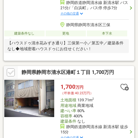
静岡鉄道静岡清水線 新清水駅 バス
21分/「白浜町」バス停 停歩7分
その他の交通
静岡県静岡市清水区三保
建築条件なし
更地
本下水
【ハウスドゥ清水花みずき通り】三保第一小／第五中／建築条件
なし◆地域密着ハウスドゥにお任せください！
静岡県静岡市清水区港町１丁目 1,700万円
1,700
万円
（坪単価:40.23万円）
2
土地面積
139.71m
用途地域
商業地域
建ぺい率
80%
容積率
400%
建築条件
なし
静岡鉄道静岡清水線 新清水駅 徒歩
15分
その他の交通