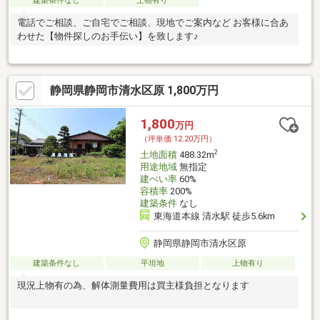
建築条件なし
上物有り
電話でご相談、ご自宅でご相談、現地でご案内など お客様に合あ
わせた【物件探しのお手伝い】を致します♪
静岡県静岡市清水区原 1,800万円
1,800
万円
（坪単価:12.20万円）
2
土地面積
488.32m
用途地域
無指定
建ぺい率
60%
容積率
200%
建築条件
なし
東海道本線 清水駅 徒歩5.6km
静岡県静岡市清水区原
建築条件なし
平坦地
上物有り
現況上物有の為、解体測量費用は買主様負担となります