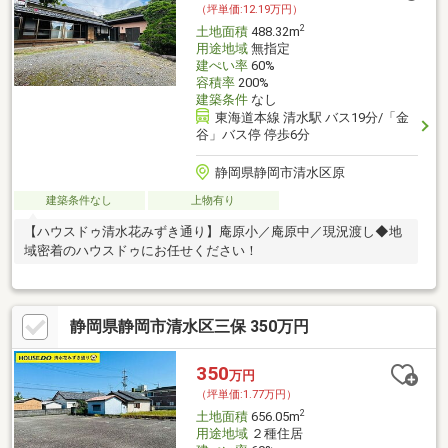
（坪単価:12.19万円）
2
土地面積
488.32m
用途地域
無指定
建ぺい率
60%
容積率
200%
建築条件
なし
東海道本線 清水駅 バス19分/「金
谷」バス停 停歩6分
静岡県静岡市清水区原
建築条件なし
上物有り
【ハウスドゥ清水花みずき通り】庵原小／庵原中／現況渡し◆地
域密着のハウスドゥにお任せください！
静岡県静岡市清水区三保 350万円
350
万円
（坪単価:1.77万円）
2
土地面積
656.05m
用途地域
２種住居