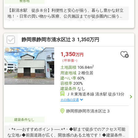
整形地
【新清水駅 徒歩８分】利便性と安心が揃う、暮らし豊かな好立
地！・日常の買い物から医療、公共施設までが徒歩圏内に揃う、
大変便利なエリアです。 ♪お買い物も快適：「食鮮館タイヨー」
へ徒歩３分、「セブンイレブン」へ徒歩４分と、毎日の買い出し
に困りません。 ♪充実の公共施設：「清水区役所」や「浜田生涯
静岡県静岡市清水区辻３ 1,350万円
学習交流館」も近く、各種手続きや地域交流もスムーズ。 ♪安心
の医療環境：「しみず巴クリニック（徒歩６分）」「高良眼科医
院（徒歩１０分）」が身近にあり、いざという時も安心です。駅
1,350
万円
近でありながら、医療も買い物も徒歩圏内に揃う安心の住環境で
（坪単価:-）
す。 気になる方はぜひお気軽にお問い合わせください！
2
土地面積
106.84m
用途地域
２種住居
建ぺい率
60%
容積率
200%
建築条件
なし
ＪＲ東海道本線 清水駅 徒歩13分
その他の交通
静岡県静岡市清水区辻３
建築条件なし
・*+.──おすすめポイント──.+*・◆駅まで徒歩でのアクセス可能
な立地♪◆前面道路が広く、開放感のある土地です！◆建築条件