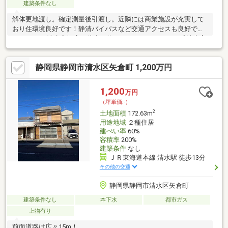
建築条件なし
解体更地渡し。確定測量後引渡し。近隣には商業施設が充実して
おり住環境良好です！静清バイパスなど交通アクセスも良好で
す！ バロー清水高橋店 徒歩４分（294ｍ） ミニストップ 清水高
橋店 徒歩5分（337ｍ） ローソン 清水永楽町店 徒歩6分（414
ｍ） エディオン 清水店 徒歩7分（513ｍ） 清水高橋郵便局 徒
静岡県静岡市清水区矢倉町 1,200万円
歩8分（608ｍ） マックスバリュ 清水八坂店 徒歩8分（639ｍ）
＼是非お気軽にお問い合わせ下さい／ ー
U2JAPAN株式会社 静岡葵店ー
1,200
万円
（坪単価:-）
2
土地面積
172.63m
用途地域
２種住居
建ぺい率
60%
容積率
200%
建築条件
なし
ＪＲ東海道本線 清水駅 徒歩13分
その他の交通
静岡県静岡市清水区矢倉町
建築条件なし
本下水
都市ガス
上物有り
前面道路は広々15m！