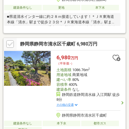
建築条件なし
更地
本下水
■県道清水インター線に約２８ｍ接道しています！＊ＪＲ東海道
本線「清水」駅まで徒歩２３分＊ＪＲ東海道本線「清水」駅まで
しずてつジャストライン乗車８分「川尻」停下車徒歩１分～物件
おすすめポイント～〇面積約１９３．２坪（６３８．７７㎡）〇
徒歩１０分圏内にコンビニ、ドラッグストア、金融機関、郵便局
静岡県静岡市清水区千歳町 6,980万円
等があります♪〇ＪＲ東海道本線「清水」駅まで徒歩２３分♪〇建
ぺい率：６０％・容積率２００％～おすすめの周辺環境～○「セ
ブンイレブン清水袖師町東店」まで徒歩４分○「ウエルシア清水
6,980
万円
西久保店」まで徒歩１０分
（坪単価:-）
2
土地面積
1086.76m
用途地域
商業地域
建ぺい率
80%
容積率
400%
建築条件
なし
静岡鉄道静岡清水線 入江岡駅 徒歩
8分
その他の交通
静岡県静岡市清水区千歳町
建築条件なし
本下水
都市ガス