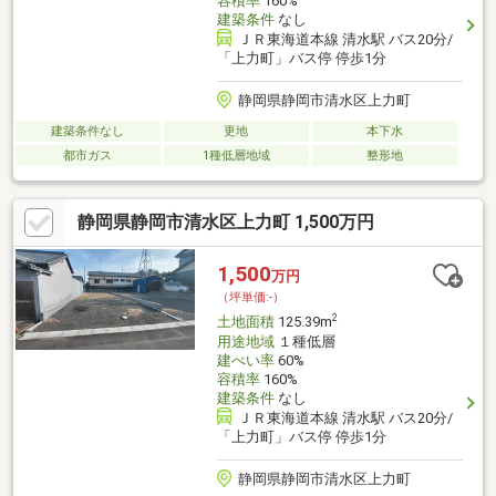
容積率
160%
建築条件
なし
ＪＲ東海道本線 清水駅 バス20分/
「上力町」バス停 停歩1分
静岡県静岡市清水区上力町
建築条件なし
更地
本下水
都市ガス
1種低層地域
整形地
静岡県静岡市清水区上力町 1,500万円
1,500
万円
（坪単価:-）
2
土地面積
125.39m
用途地域
１種低層
建ぺい率
60%
容積率
160%
建築条件
なし
ＪＲ東海道本線 清水駅 バス20分/
「上力町」バス停 停歩1分
静岡県静岡市清水区上力町