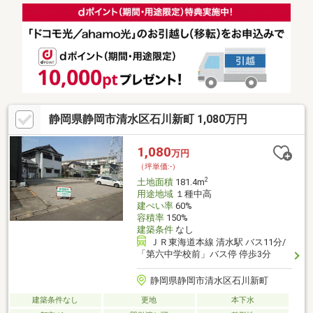
静岡県静岡市清水区石川新町 1,080万円
1,080
万円
（坪単価:-）
2
土地面積
181.4m
用途地域
１種中高
建ぺい率
60%
容積率
150%
建築条件
なし
ＪＲ東海道本線 清水駅 バス11分/
「第六中学校前」バス停 停歩3分
静岡県静岡市清水区石川新町
建築条件なし
更地
本下水