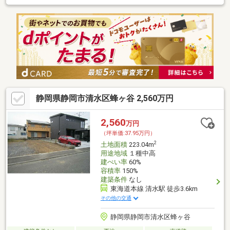
静岡県静岡市清水区蜂ヶ谷 2,560万円
2,560
万円
（坪単価:37.95万円）
2
土地面積
223.04m
用途地域
１種中高
建ぺい率
60%
容積率
150%
建築条件
なし
東海道本線 清水駅 徒歩3.6km
その他の交通
静岡県静岡市清水区蜂ヶ谷