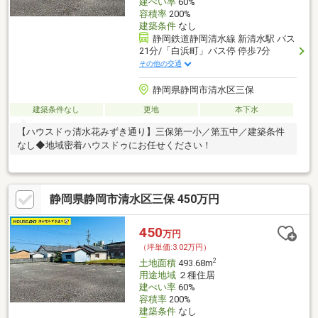
建ぺい率
60%
容積率
200%
建築条件
なし
静岡鉄道静岡清水線 新清水駅 バス
21分/「白浜町」バス停 停歩7分
その他の交通
静岡県静岡市清水区三保
建築条件なし
更地
本下水
【ハウスドゥ清水花みずき通り】三保第一小／第五中／建築条件
なし◆地域密着ハウスドゥにお任せください！
静岡県静岡市清水区三保 450万円
450
万円
（坪単価:3.02万円）
2
土地面積
493.68m
用途地域
２種住居
建ぺい率
60%
容積率
200%
建築条件
なし