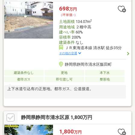
698
万円
（坪単価:-）
2
土地面積
134.07m
用途地域
２種中高
建ぺい率
60%
容積率
200%
建築条件
なし
ＪＲ東海道本線 清水駅 徒歩35分
その他の交通
静岡県静岡市清水区飯田町
建築条件なし
更地
本下水
都市ガス
即引渡し可
整形地
上下水道引込有の正形地。都市ガス、公道接道。
静岡県静岡市清水区原 1,800万円
1,800
万円