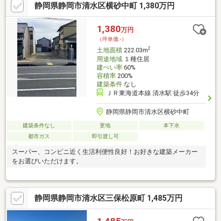
静岡県静岡市清水区横砂中町 1,380万円
1,380
万円
（坪単価:-）
2
土地面積
222.03m
用途地域
１種住居
建ぺい率
60%
容積率
200%
建築条件
なし
ＪＲ東海道本線 清水駅 徒歩34分
静岡県静岡市清水区横砂中町
建築条件なし
更地
本下水
都市ガス
即引渡し可
スーパー、コンビニ近く生活利便性良好！お好きな建築メーカー
をお選びいただけます。
静岡県静岡市清水区三保松原町 1,485万円