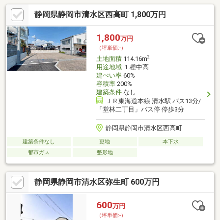
静岡県静岡市清水区西高町 1,800万円
1,800
万円
（坪単価:-）
2
土地面積
114.16m
用途地域
１種中高
建ぺい率
60%
容積率
200%
建築条件
なし
ＪＲ東海道本線 清水駅 バス13分/
「堂林二丁目」バス停 停歩3分
静岡県静岡市清水区西高町
建築条件なし
更地
本下水
都市ガス
整形地
静岡県静岡市清水区弥生町 600万円
600
万円
（坪単価:-）