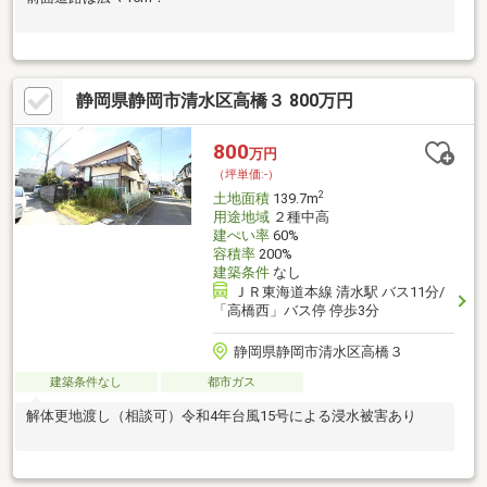
静岡県静岡市清水区高橋３ 800万円
800
万円
（坪単価:-）
2
土地面積
139.7m
用途地域
２種中高
建ぺい率
60%
容積率
200%
建築条件
なし
ＪＲ東海道本線 清水駅 バス11分/
「高橋西」バス停 停歩3分
静岡県静岡市清水区高橋３
建築条件なし
都市ガス
解体更地渡し（相談可）令和4年台風15号による浸水被害あり