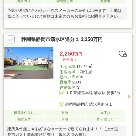
都市ガス
即引渡し可
整形地
予算や希望に合わせたハウスメーカーの紹介も出来ます！土地は
気に入っているけど建物は未定の方もお気軽にお問合せ下さい。
静岡県静岡市清水区追分１ 2,250万円
2,250
万円
（坪単価:-）
2
土地面積
114.31m
用途地域
１種住居
建ぺい率
60%
容積率
200%
建築条件
なし
ＪＲ東海道本線 清水駅 徒歩3分
静岡県静岡市清水区追分１
建築条件なし
更地
本下水
都市ガス
角地
即引渡し可
建築条件無し☆お好きなメーカーで建てられます！！【上水道・
都市ガス】前面道路に有り、敷地内引込無し