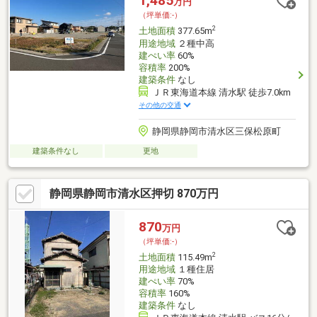
1,485
万円
（坪単価:-）
2
土地面積
377.65m
用途地域
２種中高
建ぺい率
60%
容積率
200%
建築条件
なし
ＪＲ東海道本線 清水駅 徒歩7.0km
その他の交通
静岡県静岡市清水区三保松原町
建築条件なし
更地
静岡県静岡市清水区押切 870万円
870
万円
（坪単価:-）
2
土地面積
115.49m
用途地域
１種住居
建ぺい率
70%
容積率
160%
建築条件
なし