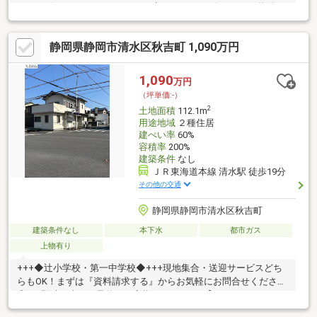
なし♪お好きなハウスメーカーで建てられます♪☆こちらの物件は
本日ご案内可能です☆来店、現地集合、送迎サービスOKです！ご
購入時の住宅ローン相談も無料で承ります♪物件が気になったらま
静岡県静岡市清水区秋吉町 1,090万円
ずはお気に入り追加！お好きなタイミングで【054-265-3254】へ
お問い合わせください！資料請求フォームからは24時間受付中☆
1,090
万円
（坪単価:-）
2
土地面積
112.1m
用途地域
２種住居
建ぺい率
60%
容積率
200%
建築条件
なし
ＪＲ東海道本線 清水駅 徒歩19分
その他の交通
静岡県静岡市清水区秋吉町
建築条件なし
本下水
都市ガス
上物有り
+++◆辻小学校・第一中学校◆+++現地集合・送迎サービスどち
らもOK！まずは『資料請求する』からお気軽にお問合せください
◎↓↓↓即時・当日ご予約のお客様はこちら↓↓↓【Tel：054-238-
6667】にお電話ください☆