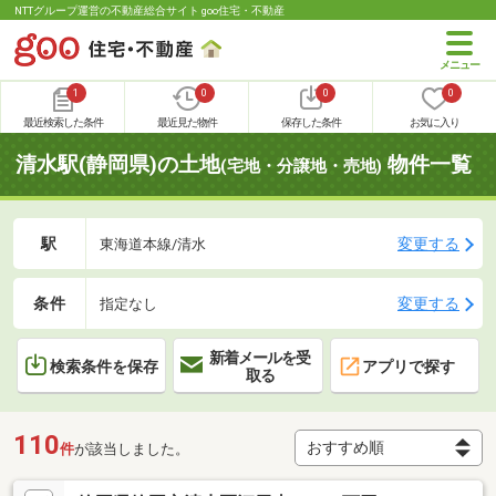
NTTグループ運営の不動産総合サイト goo住宅・不動産
1
0
0
0
最近検索した条件
最近見た物件
保存した条件
お気に入り
清水駅(静岡県)の土地
物件一覧
(宅地・分譲地・売地)
駅
変更する
東海道本線/清水
条件
変更する
指定なし
新着メールを受
検索条件を保存
アプリで探す
取る
110
件
が該当しました。