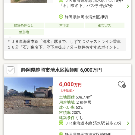
ＪＲ東海道本線 清水駅 バス16分/
「石川東名下」バス停 停歩7分
静岡県静岡市清水区押切
建築条件なし
本下水
都市ガス
整形地
＊ＪＲ東海道本線「清水」駅まで、しずてつジャストライン乗車
１６分「石川東名下」停下車徒歩７分～物件おすすめポイント～
〇土地面積約３４．９３坪（１１５．４９㎡）の整形地♪〇徒歩１
０分圏内にコンビニ、ドラッグストア、スーパー、 金融機関、
郵便局等があります♪ 〇建ぺい率：７０％・容積率１６０％～お
静岡県静岡市清水区袖師町 6,000万円
すすめの周辺環境～○「ファミリーマート押切北店」まで徒歩３
分○「ヒバリヤ新鮮市場高部店」まで徒歩５分○「ウエルシア清水
高部店」まで徒歩４分ご案内随時受付中♪お気軽にお問い合わせく
6,000
万円
ださい♪【積水ハウス不動産株式会社 静岡営業所】TEL：0120-
（坪単価:-）
50-0808
2
土地面積
638.77m
用途地域
２種住居
建ぺい率
60%
容積率
200%
建築条件
なし
ＪＲ東海道本線 清水駅 徒歩23分
静岡県静岡市清水区袖師町