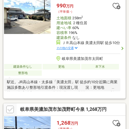
990
万円
（坪単価:-）
2
土地面積
258m
用途地域
２種住居
建ぺい率
60%
容積率
196%
建築条件
なし
ＪＲ高山本線 美濃太田駅 徒歩10分
その他の交通
岐阜県美濃加茂市太田町
建築条件なし
更地
本下水
整形地
駅近。JR高山本線・太多線「美濃太田」駅 徒歩約10分近隣に商業
施設多数あり整形地引渡条件：現況渡し現 況：更地地
勢：平坦容積率においては道路幅員による制限により196％に制
限を受けます（都市計画の容積率：200％）
岐阜県美濃加茂市加茂野町今泉 1,268万円
1,268
万円
（坪単価:-）