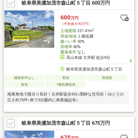
岐阜県美濃加茂市森山町５丁目 600万円
600
万円
（坪単価:8.96万円）
2
土地面積
221.41m
用途地域
１種低層
建ぺい率
50%
容積率
80%
建築条件
なし
高山本線 古井駅 徒歩9分
岐阜県美濃加茂市森山町５丁目
建築条件なし
更地
南道路
角地
1種低層地域
南東角地で陽当り良好！古井駅徒歩9分♪閑静な住宅街！ゆとりの
広さ約75坪♪車で5分圏内に商業施設有♪
岐阜県美濃加茂市森山町５丁目 675万円
675