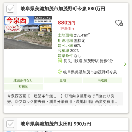
岐阜県美濃加茂市加茂野町今泉 880万円
880
万円
（坪単価:-）
2
土地面積
255.41m
用途地域
無指定
建ぺい率
60%
容積率
200%
建築条件
なし
長良川鉄道 加茂野駅 徒歩9分
岐阜県美濃加茂市加茂野町今泉
建築条件なし
更地
南道路
整形地
今泉西区画【 建築条件無し 】◎南向き整形地で日当たり良
好。◎ブロック撤去費・測量分筆費用・農地転用計画変更費用は
買主負担◎上水道前面道路配管あり/引込工事・上水道加入分担金
は買主負担◎下水道区域外のため下水道引込不可、買主負担で浄
化槽工事が必要◎美濃加茂市の浄化槽補助金対象地域
岐阜県美濃加茂市太田町 990万円