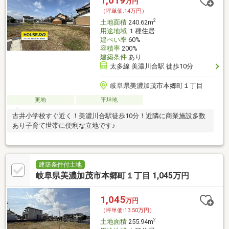
1,019
万円
（坪単価:14万円）
2
土地面積
240.62m
用途地域
１種住居
建ぺい率
60%
容積率
200%
建築条件
あり
太多線 美濃川合駅 徒歩10分
岐阜県美濃加茂市本郷町１丁目
更地
平坦地
古井小学校すぐ近く！美濃川合駅徒歩10分！近隣に商業施設多数
あり子育て世帯に便利な立地です♪
建築条件付土地
岐阜県美濃加茂市本郷町１丁目 1,045万円
1,045
万円
（坪単価:13.50万円）
2
土地面積
255.94m