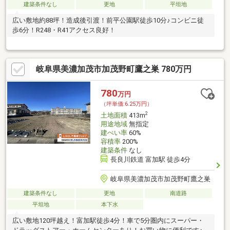
建築条件なし
更地
平坦地
広い敷地約88坪！造成後引渡！前平公園駅徒歩10分♪コンビニ徒
歩6分！R248・R41アクセス良好！
岐阜県美濃加茂市加茂野町鷹之巣 780万円
780
万円
（坪単価:6.25万円）
2
土地面積
413m
用途地域
無指定
建ぺい率
60%
容積率
200%
建築条件
なし
長良川鉄道 富加駅 徒歩4分
岐阜県美濃加茂市加茂野町鷹之巣
建築条件なし
更地
南道路
平坦地
本下水
広い敷地120坪越え！富加駅徒歩4分！車で5分圏内にスーパー・