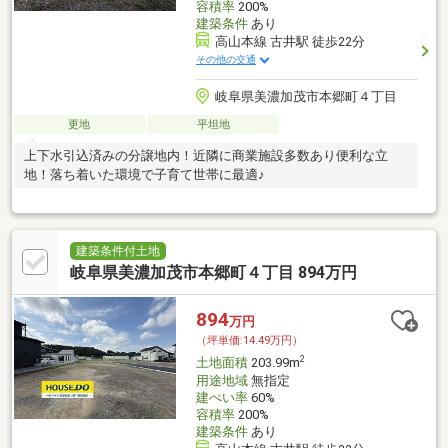
容積率
200%
建築条件
あり
高山本線 古井駅 徒歩22分
その他の交通
岐阜県美濃加茂市本郷町４丁目
更地
平坦地
上下水引込済みの分譲地内！近隣に商業施設多数あり便利な立
地！落ち着いた環境で子育て世帯に最適♪
建築条件付土地
岐阜県美濃加茂市本郷町４丁目 894万円
894
万円
（坪単価:14.49万円）
2
土地面積
203.99m
用途地域
無指定
建ぺい率
60%
容積率
200%
建築条件
あり