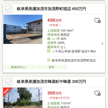
ェンス設置等を行う場合は53条申請が必要となります※歩道の切
岐阜県美濃加茂市加茂野町稲辺 450万円
り下げは自費工事になります。舗装および側溝は車両通行に対応
する強度のものへの取り換えを要します。
450
万円
（坪単価:-）
2
土地面積
165.16m
用途地域
無指定
建ぺい率
60%
容積率
200%
建築条件
なし
ＪＲ高山本線 坂祝駅 徒歩3.9km
岐阜県美濃加茂市加茂野町稲辺
建築条件なし
更地
岐阜県美濃加茂市蜂屋町中蜂屋 300万円
300
万円
（坪単価:0.87万円）
2
土地面積
1151m
用途地域
無指定