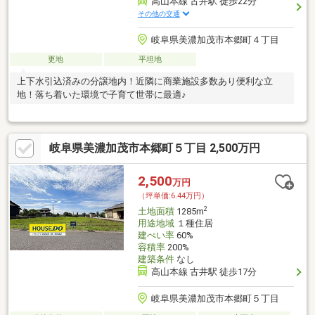
高山本線 古井駅 徒歩22分
その他の交通
岐阜県美濃加茂市本郷町４丁目
更地
平坦地
上下水引込済みの分譲地内！近隣に商業施設多数あり便利な立
地！落ち着いた環境で子育て世帯に最適♪
岐阜県美濃加茂市本郷町５丁目 2,500万円
2,500
万円
（坪単価:6.44万円）
2
土地面積
1285m
用途地域
１種住居
建ぺい率
60%
容積率
200%
建築条件
なし
高山本線 古井駅 徒歩17分
岐阜県美濃加茂市本郷町５丁目