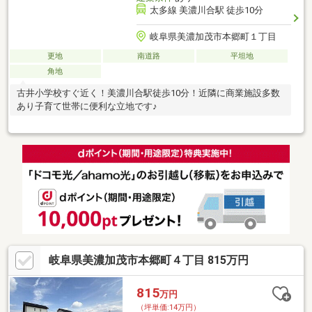
太多線 美濃川合駅 徒歩10分
岐阜県美濃加茂市本郷町１丁目
更地
南道路
平坦地
角地
古井小学校すぐ近く！美濃川合駅徒歩10分！近隣に商業施設多数
あり子育て世帯に便利な立地です♪
岐阜県美濃加茂市本郷町４丁目 815万円
815
万円
（坪単価:14万円）