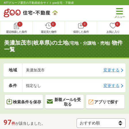
NTTグループ運営の不動産総合サイト goo住宅・不動産
1
0
0
0
最近検索した条件
最近見た物件
保存した条件
お気に入り
美濃加茂市(岐阜県)の土地
物件
(宅地・分譲地・売地)
一覧
地域
変更する
美濃加茂市
条件
変更する
指定なし
新着メールを受
検索条件を保存
アプリで探す
取る
97
件
が該当しました。