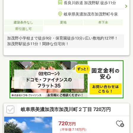
長良川鉄道 加茂野駅 徒歩11分
岐阜県美濃加茂市加茂野町今泉
建築条件なし
更地
本下水
即引渡し可
加茂野小学校まで徒歩9分・保育園徒歩13分♪広い敷地約127坪！
加茂野駅徒歩11分！閑静な住宅街！
岐阜県美濃加茂市加茂川町２丁目 720万円
720
万円
（坪単価:7.18万円）