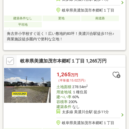
岐阜県美濃加茂市本郷町１丁目
建築条件なし
更地
南道路
平坦地
角古井小学校すぐ近く！広い敷地約83坪！美濃川合駅徒歩11分♪
商業施設徒歩圏内で便利な立地！
岐阜県美濃加茂市本郷町１丁目 1,265万円
1,265
万円
（坪単価:15.02万円）
2
土地面積
278.54m
用途地域
１種住居
建ぺい率
60%
容積率
200%
建築条件
なし
太多線 美濃川合駅 徒歩11分
岐阜県美濃加茂市本郷町１丁目