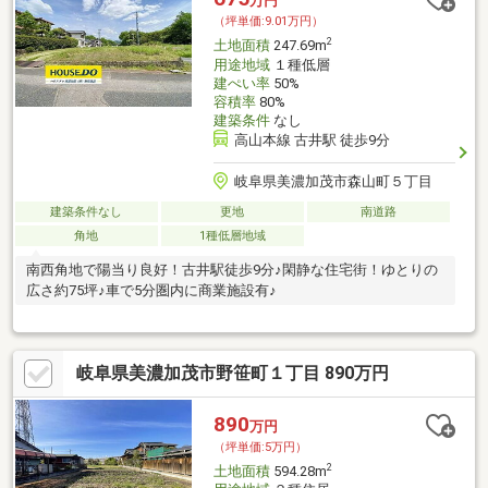
万円
（坪単価:9.01万円）
2
土地面積
247.69m
用途地域
１種低層
建ぺい率
50%
容積率
80%
建築条件
なし
高山本線 古井駅 徒歩9分
岐阜県美濃加茂市森山町５丁目
建築条件なし
更地
南道路
角地
1種低層地域
南西角地で陽当り良好！古井駅徒歩9分♪閑静な住宅街！ゆとりの
広さ約75坪♪車で5分圏内に商業施設有♪
岐阜県美濃加茂市野笹町１丁目 890万円
890
万円
（坪単価:5万円）
2
土地面積
594.28m