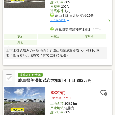
建ぺい率
60%
容積率
200%
建築条件
あり
高山本線 古井駅 徒歩22分
その他の交通
岐阜県美濃加茂市本郷町４丁目
更地
南道路
平坦地
角地
上下水引込済みの分譲地内！近隣に商業施設多数あり便利な立
地！落ち着いた環境で子育て世帯に最適♪
建築条件付土地
岐阜県美濃加茂市本郷町４丁目 882万円
882
万円
（坪単価:14万円）
2
土地面積
208.28m
用途地域
無指定
建ぺい率
60%