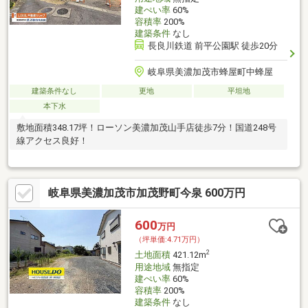
建ぺい率
60%
容積率
200%
建築条件
なし
長良川鉄道 前平公園駅 徒歩20分
岐阜県美濃加茂市蜂屋町中蜂屋
建築条件なし
更地
平坦地
本下水
敷地面積348.17坪！ローソン美濃加茂山手店徒歩7分！国道248号
線アクセス良好！
岐阜県美濃加茂市加茂野町今泉 600万円
600
万円
（坪単価:4.71万円）
2
土地面積
421.12m
用途地域
無指定
建ぺい率
60%
容積率
200%
建築条件
なし