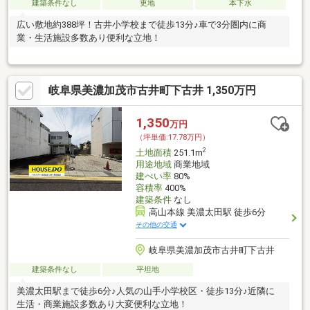
建築条件なし
更地
本下水
広い敷地約388坪！古井小学校まで徒歩13分♪車で3分圏内に商
業・生活施設多数あり便利な立地！
岐阜県美濃加茂市古井町下古井 1,350万円
1,350
万円
（坪単価:17.78万円）
2
土地面積
251.1m
用途地域
商業地域
建ぺい率
80%
容積率
400%
建築条件
なし
高山本線 美濃太田駅 徒歩6分
その他の交通
岐阜県美濃加茂市古井町下古井
建築条件なし
平坦地
美濃太田駅まで徒歩6分♪人気の山手小学校区・徒歩13分♪近隣に
生活・商業施設多数あり大変便利な立地！