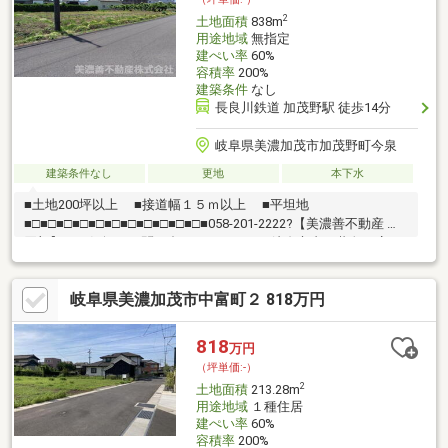
2
土地面積
838m
用途地域
無指定
建ぺい率
60%
容積率
200%
建築条件
なし
長良川鉄道 加茂野駅 徒歩14分
岐阜県美濃加茂市加茂野町今泉
建築条件なし
更地
本下水
■土地200坪以上 ■接道幅１５ｍ以上 ■平坦地
■□■□■□■□■□■□■□■□■□■□■□■058-201-2222?【美濃善不動産 売
買部】へお気軽にお問い合わせください！岐阜市内で黄色い店
舗・黄色い看板・黄色い車を見かけたことありませんか。私たち
が美濃善不動産です！岐阜を知っている岐阜の不動産エキスパー
岐阜県美濃加茂市中富町２ 818万円
ト！土地探しも住まい探しも建築も不動産のことならお任せ下さ
い。■売買保有物件1000件以上！
818
万円
（坪単価:-）
2
土地面積
213.28m
用途地域
１種住居
建ぺい率
60%
容積率
200%