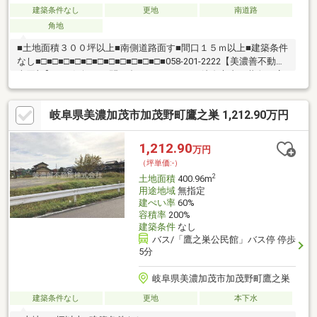
建築条件なし
更地
南道路
角地
■土地面積３００坪以上■南側道路面す■間口１５ｍ以上■建築条件
なし■□■□■□■□■□■□■□■□■□■□■□■058-201-2222【美濃善不動産
売買部】へお気軽にお問い合わせください！岐阜市内で黄色い店
舗・黄色い看板・黄色い車を見かけたことありませんか。私たち
が美濃善不動産です！岐阜を知っている岐阜の不動産エキスパー
岐阜県美濃加茂市加茂野町鷹之巣 1,212.90万円
ト！土地探しも住まい探しも建築も不動産のことならお任せ下さ
い。■売買保有物件1000件以上！
1,212.90
万円
（坪単価:-）
2
土地面積
400.96m
用途地域
無指定
建ぺい率
60%
容積率
200%
建築条件
なし
バス/「鷹之巣公民館」バス停 停歩
5分
岐阜県美濃加茂市加茂野町鷹之巣
建築条件なし
更地
本下水