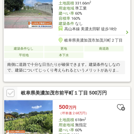
2
土地面積
331.66m
用途地域
準工業
建ぺい率
60%
容積率
160%
建築条件
なし
高山本線 美濃太田駅 徒歩18分
岐阜県美濃加茂市加茂川町２丁目
建築条件なし
更地
南道路
平坦地
本下水
南側に道路で十分な日当たりが確保できます。建築条件なしなの
で、建築についてじっくり考えられるというメリットがありま
す。
岐阜県美濃加茂市前平町１丁目 500万円
500
万円
（坪単価:2.68万円）
2
土地面積
618m
用途地域
無指定
建ぺい率
60%