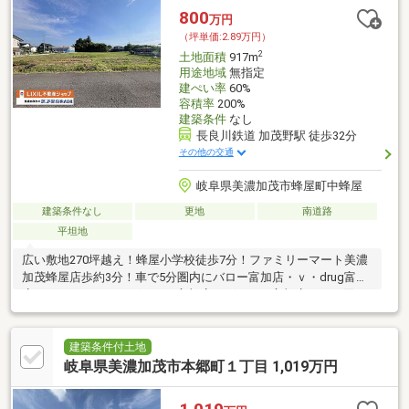
800
万円
（坪単価:2.89万円）
2
土地面積
917m
用途地域
無指定
建ぺい率
60%
容積率
200%
建築条件
なし
長良川鉄道 加茂野駅 徒歩32分
その他の交通
岐阜県美濃加茂市蜂屋町中蜂屋
建築条件なし
更地
南道路
平坦地
広い敷地270坪越え！蜂屋小学校徒歩7分！ファミリーマート美濃
加茂蜂屋店歩約3分！車で5分圏内にバロー富加店・ｖ・drug富加
店・コメリハード＆グリーン富加店・ゲンキー富加店あり！買い
物便利です♪
建築条件付土地
岐阜県美濃加茂市本郷町１丁目 1,019万円