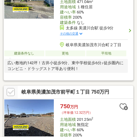
2
土地面積
471.04m
用途地域
１種住居
建ぺい率
60%
容積率
200%
建築条件
なし
太多線 美濃川合駅 徒歩9分
その他の交通
岐阜県美濃加茂市川合町２丁目
建築条件なし
更地
平坦地
広い敷地約142坪！古井小徒歩9分、東中学校徒歩6分♪徒歩圏内に
コンビニ・ドラッグストア等あり便利！
岐阜県美濃加茂市前平町１丁目 750万円
750
万円
（坪単価:12.32万円）
2
土地面積
201.25m
用途地域
無指定
建ぺい率
60%
容積率
200%