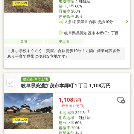
用途地域
１種住居
建ぺい率
60%
容積率
200%
建築条件
あり
太多線 美濃川合駅 徒歩10分
岐阜県美濃加茂市本郷町１丁目
更地
平坦地
古井小学校すぐ近く！美濃川合駅徒歩10分！近隣に商業施設多数
あり子育て世帯に便利な立地です♪
建築条件付土地
岐阜県美濃加茂市本郷町１丁目 1,108万円
1,108
万円
（坪単価:15万円）
2
土地面積
244.2m
用途地域
１種住居
建ぺい率
60%
容積率
200%
建築条件
あり