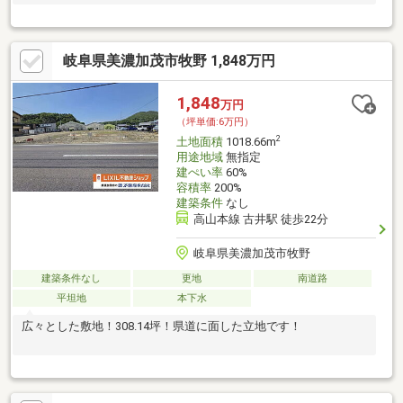
岐阜県美濃加茂市牧野 1,848万円
1,848
万円
（坪単価:6万円）
2
土地面積
1018.66m
用途地域
無指定
建ぺい率
60%
容積率
200%
建築条件
なし
高山本線 古井駅 徒歩22分
岐阜県美濃加茂市牧野
建築条件なし
更地
南道路
平坦地
本下水
広々とした敷地！308.14坪！県道に面した立地です！