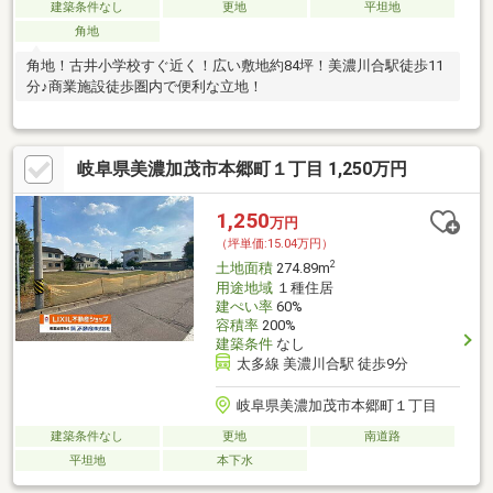
建築条件なし
更地
平坦地
角地
角地！古井小学校すぐ近く！広い敷地約84坪！美濃川合駅徒歩11
分♪商業施設徒歩圏内で便利な立地！
岐阜県美濃加茂市本郷町１丁目 1,250万円
1,250
万円
（坪単価:15.04万円）
2
土地面積
274.89m
用途地域
１種住居
建ぺい率
60%
容積率
200%
建築条件
なし
太多線 美濃川合駅 徒歩9分
岐阜県美濃加茂市本郷町１丁目
建築条件なし
更地
南道路
平坦地
本下水