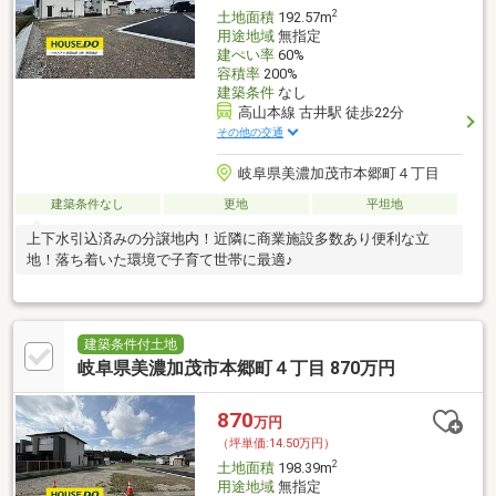
2
土地面積
192.57m
用途地域
無指定
建ぺい率
60%
容積率
200%
建築条件
なし
高山本線 古井駅 徒歩22分
その他の交通
岐阜県美濃加茂市本郷町４丁目
建築条件なし
更地
平坦地
上下水引込済みの分譲地内！近隣に商業施設多数あり便利な立
地！落ち着いた環境で子育て世帯に最適♪
建築条件付土地
岐阜県美濃加茂市本郷町４丁目 870万円
870
万円
（坪単価:14.50万円）
2
土地面積
198.39m
用途地域
無指定