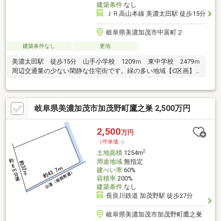
建築条件
なし
ＪＲ高山本線 美濃太田駅 徒歩15分
岐阜県美濃加茂市中富町２
建築条件なし
更地
美濃太田駅 徒歩15分 山手小学校 1209ｍ 東中学校 2479ｍ
周辺交通量の少ない閑静な住宅街です。緑の多い地域【C区画】
◎上水道引込済み 上水道加入分担金買主負担◎下水道引込工
事・下水道受益者負担金買主負担◎測量分筆費用買主負担
岐阜県美濃加茂市加茂野町鷹之巣 2,500万円
2,500
万円
（坪単価:-）
2
土地面積
1254m
用途地域
無指定
建ぺい率
60%
容積率
200%
建築条件
なし
長良川鉄道 加茂野駅 徒歩27分
岐阜県美濃加茂市加茂野町鷹之巣