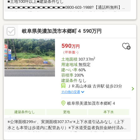
■土地100坪以上■建築条件なし
■□■□■□■□■□■□■□■□■□■□■□■0800-603-1988?【通話料無料】へ
お気軽にお問い合わせください！岐阜市内で黄色い店舗・黄色い
看板・黄色い車を見かけたことありませんか。私たちが美濃善不
動産です！岐阜を知っている岐阜の不動産エキスパート！土地探
岐阜県美濃加茂市本郷町４ 590万円
しも住まい探しも建築も不動産のことならお任せ下さい。■売買
保有物件1000件以上！
590
万円
（坪単価:-）
2
土地面積
307.37m
用途地域
無指定
建ぺい率
60%
容積率
200%
建築条件
なし
ＪＲ高山本線 古井駅 徒歩23分
その他の交通
岐阜県美濃加茂市本郷町４
建築条件なし
更地
本下水
※公簿面積299㎡、実測面積307.37㎡※上下水道引込みなし（上下
水とも本管は歩道内に配管あり）※下水道受益者負担金納付済み※
前面道路は都市計画道路3、5、14山手線で、事業は完了していま
すが、敷地の一部に線がかかっているため、その範囲に建築、フ