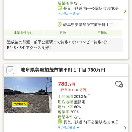
建築条件
なし
長良川鉄道 前平公園駅 徒歩10分
その他の交通
岐阜県美濃加茂市前平町１丁目
建築条件なし
更地
平坦地
造成後の引渡！前平公園駅まで徒歩10分♪コンビニ徒歩6分！
R248・R41アクセス良好！
岐阜県美濃加茂市前平町１丁目 780万円
780
万円
（坪単価:12.81万円）
2
土地面積
201.34m
用途地域
無指定
建ぺい率
60%
容積率
200%
建築条件
なし
長良川鉄道 前平公園駅 徒歩10分
その他の交通