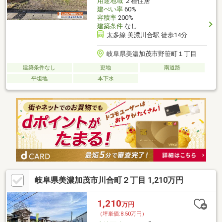
用途地域
２種住居
建ぺい率
60%
容積率
200%
建築条件
なし
太多線 美濃川合駅 徒歩14分
岐阜県美濃加茂市野笹町１丁目
建築条件なし
更地
南道路
平坦地
本下水
岐阜県美濃加茂市川合町２丁目 1,210万円
1,210
万円
（坪単価:8.50万円）