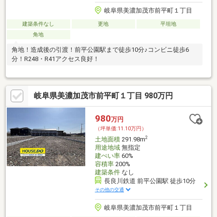
岐阜県美濃加茂市前平町１丁目
建築条件なし
更地
平坦地
角地
角地！造成後の引渡！前平公園駅まで徒歩10分♪コンビニ徒歩6
分！R248・R41アクセス良好！
岐阜県美濃加茂市前平町１丁目 980万円
980
万円
（坪単価:11.10万円）
2
土地面積
291.98m
用途地域
無指定
建ぺい率
60%
容積率
200%
建築条件
なし
長良川鉄道 前平公園駅 徒歩10分
その他の交通
岐阜県美濃加茂市前平町１丁目