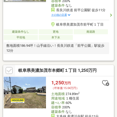
容積率
200%
建築条件
なし
長良川鉄道 前平公園駅 徒歩11分
その他の交通
岐阜県美濃加茂市前平町１丁目
建築条件なし
更地
南道路
平坦地
本下水
敷地面積186.94坪！山手線沿い！長良川鉄道「前平公園」駅徒歩
12分
岐阜県美濃加茂市本郷町１丁目 1,250万円
1,250
万円
（坪単価:15.04万円）
2
土地面積
274.89m
用途地域
１種住居
建ぺい率
60%
容積率
200%
建築条件
なし
太多線 美濃川合駅 徒歩11分