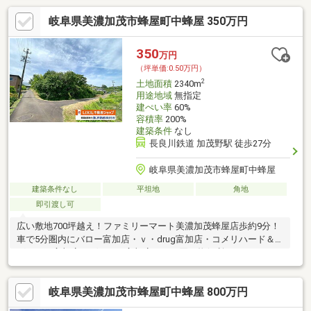
岐阜県美濃加茂市蜂屋町中蜂屋 350万円
350
万円
（坪単価:0.50万円）
2
土地面積
2340m
用途地域
無指定
建ぺい率
60%
容積率
200%
建築条件
なし
長良川鉄道 加茂野駅 徒歩27分
岐阜県美濃加茂市蜂屋町中蜂屋
建築条件なし
平坦地
角地
即引渡し可
広い敷地700坪越え！ファミリーマート美濃加茂蜂屋店歩約9分！
車で5分圏内にバロー富加店・ｖ・drug富加店・コメリハード＆
グリーン富加店・ゲンキー富加店あり！買い物便利です♪
岐阜県美濃加茂市蜂屋町中蜂屋 800万円