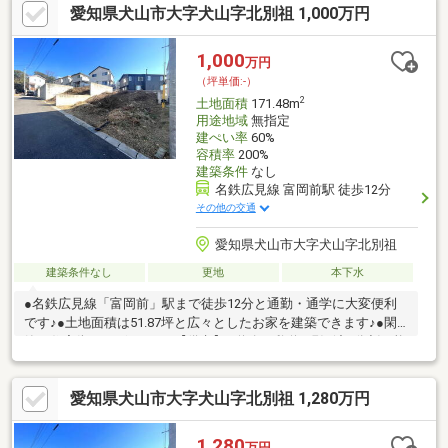
愛知県犬山市大字犬山字北別祖 1,000万円
1,000
万円
（坪単価:-）
2
土地面積
171.48m
用途地域
無指定
建ぺい率
60%
容積率
200%
建築条件
なし
名鉄広見線 富岡前駅 徒歩12分
その他の交通
愛知県犬山市大字犬山字北別祖
建築条件なし
更地
本下水
●名鉄広見線「富岡前」駅まで徒歩12分と通勤・通学に大変便利
です♪●土地面積は51.87坪と広々としたお家を建築できます♪●閑
静な住宅街にございます♪【備考】※道路：私道※現況渡※分割可能
※擁壁あり
愛知県犬山市大字犬山字北別祖 1,280万円
1,280
万円