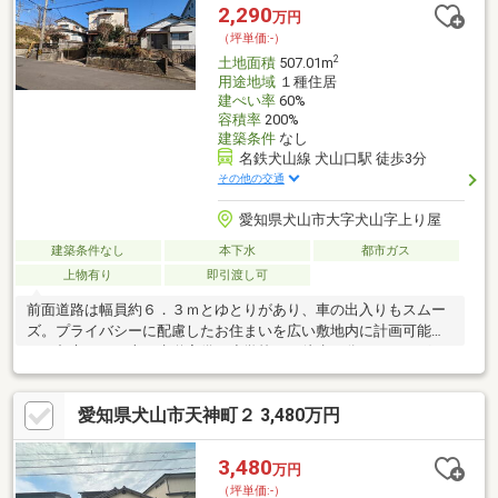
のんびりピクニックやお子様と遊んでリフレッシュできます。■
2,290
万円
周辺環境■・犬山西小学校 徒歩約3分・犬山中学校 徒歩約7分
（坪単価:-）
お気軽にお問い合わせくださいませ！
2
土地面積
507.01m
用途地域
１種住居
建ぺい率
60%
容積率
200%
建築条件
なし
名鉄犬山線 犬山口駅 徒歩3分
その他の交通
愛知県犬山市大字犬山字上り屋
建築条件なし
本下水
都市ガス
上物有り
即引渡し可
前面道路は幅員約６．３ｍとゆとりがあり、車の出入りもスムー
ズ。プライバシーに配慮したお住まいを広い敷地内に計画可能で
す。都市ガス・上下水道完備。小学校まで徒歩９分、ドラッグス
トアも徒歩圏内で生活利便性と閑静な環境のバランスが取れた立
地です。即引渡し可能のため、スムーズにお客様の計画を進めて
愛知県犬山市天神町２ 3,480万円
いただけます。※現在戸建住宅が建っている土地（１７１．０１
㎡）と、その東側隣地（３３６㎡）の２筆セットでの販売となり
ます。・土地面積約５０７㎡（約１５３坪）のゆとりある敷地・
3,480
万円
間口約９．５ｍ×前面道路幅員約６．３ｍで開放感あり・市街化区
（坪単価:-）