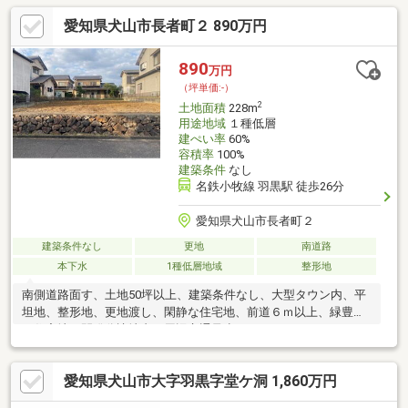
愛知県犬山市長者町２ 890万円
890
万円
（坪単価:-）
2
土地面積
228m
用途地域
１種低層
建ぺい率
60%
容積率
100%
建築条件
なし
名鉄小牧線 羽黒駅 徒歩26分
愛知県犬山市長者町２
建築条件なし
更地
南道路
本下水
1種低層地域
整形地
南側道路面す、土地50坪以上、建築条件なし、大型タウン内、平
坦地、整形地、更地渡し、閑静な住宅地、前道６ｍ以上、緑豊か
な住宅地、開発分譲地内、周辺交通量少なめ
愛知県犬山市大字羽黒字堂ケ洞 1,860万円