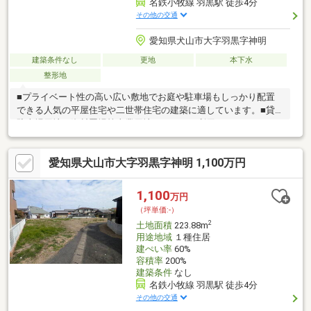
名鉄小牧線 羽黒駅 徒歩4分
その他の交通
愛知県犬山市大字羽黒字神明
建築条件なし
更地
本下水
整形地
■プライベート性の高い広い敷地でお庭や駐車場もしっかり配置
できる人気の平屋住宅や二世帯住宅の建築に適しています。■貸
駐車場用地、資材置場等事業用地としてもご利用いただけます。
■敷地面積が広くお子様を遊ばせるスペース、人気の家庭菜園や
ドックランもお楽しみいただけます。■名鉄小牧線「羽黒」駅徒
愛知県犬山市大字羽黒字神明 1,100万円
歩4分の駅近稀少な立地です。建築条件はありませんので、お好み
のハウスメーカー、工務店等で建築していただけます。■建築時
にセットバックすることで、前面道路は通りやすくなります！■
1,100
万円
分筆予定面積：223.87㎡（約67.72坪）！■分筆ライン及び分筆面
（坪単価:-）
積のご相談可能です！
2
土地面積
223.88m
用途地域
１種住居
建ぺい率
60%
容積率
200%
建築条件
なし
名鉄小牧線 羽黒駅 徒歩4分
その他の交通