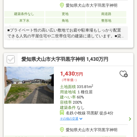
愛知県犬山市大字羽黒字神明
建築条件なし
更地
南道路
本下水
角地
整形地
■プライベート性の高い広い敷地でお庭や駐車場もしっかり配置
できる人気の平屋住宅や二世帯住宅の建築に適しています。■貸
駐車場用地、資材置場等事業用地としてもご利用いただけます。
■敷地面積が広くお子様を遊ばせるスペース、人気の家庭菜園や
ドックランもお楽しみいただけます。■名鉄小牧線「羽黒」駅徒
愛知県犬山市大字羽黒字神明 1,430万円
歩4分の駅近稀少な立地です。建築条件はありませんので、お好み
のハウスメーカー、工務店等で建築していただけます。■建築時
にセットバックすることで、前面道路は通りやすくなります！■
1,430
万円
分筆予定面積：223.88㎡（約67.72坪）！■分筆ライン及び分筆面
（坪単価:-）
積のご相談可能です！
2
土地面積
335.81m
用途地域
１種住居
建ぺい率
60%
容積率
200%
建築条件
なし
名鉄小牧線 羽黒駅 徒歩4分
その他の交通
愛知県犬山市大字羽黒字神明