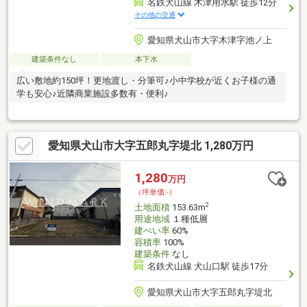
名鉄犬山線 木津用水駅 徒歩12分
その他の交通
愛知県犬山市大字木津字池ノ上
建築条件なし
本下水
広い敷地約150坪！更地渡し・分筆可♪小中学校が近くお子様の通
学も安心♪近隣商業施設多数有・便利♪
愛知県犬山市大字五郎丸字堤北 1,280万円
1,280
万円
（坪単価:-）
2
土地面積
153.63m
用途地域
１種低層
建ぺい率
60%
容積率
100%
建築条件
なし
名鉄犬山線 犬山口駅 徒歩17分
愛知県犬山市大字五郎丸字堤北