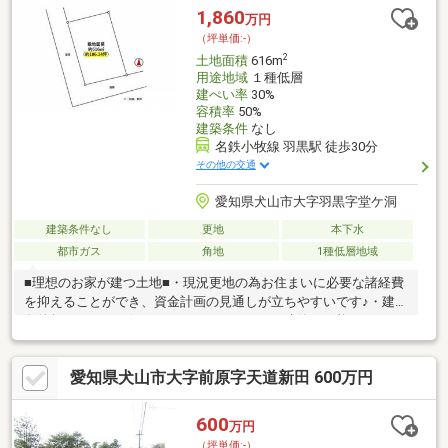
1,860
万円
（坪単価:-）
2
土地面積
616m
用途地域
１種低層
建ぺい率
30%
容積率
50%
建築条件
なし
名鉄小牧線 羽黒駅 徒歩30分
その他の交通
愛知県犬山市大字羽黒字堂ケ洞
建築条件なし
更地
本下水
都市ガス
角地
1種低層地域
■理想のお家が建つ土地■・現況更地の為お住まいに必要な諸経費
を抑えることができ、資金計画の見通しが立ちやすいです♪・建築
条件無しなのでお好きなハウスメーカーでの建築が可能です！お
客様の個性溢れるお住まいが実現できます◎・敷地面積約180超
えの広大なお土地です！見晴らしがよく陽当りも大変良好です♪■
愛知県犬山市大字前原字天道新田 600万円
周辺環境■・東小学校 徒歩約23分・東部中学校 徒歩約18分・
犬山市コミュニティ「緑ヶ丘西公園」停 徒歩約3分・カネスエ五
郎丸店 車で約9分・Vドラッグ羽黒店 車で約7分注文住宅や住
600
万円
宅ローンのご相談、現地見学のご予約等いつでも承っておりま
（坪単価:-）