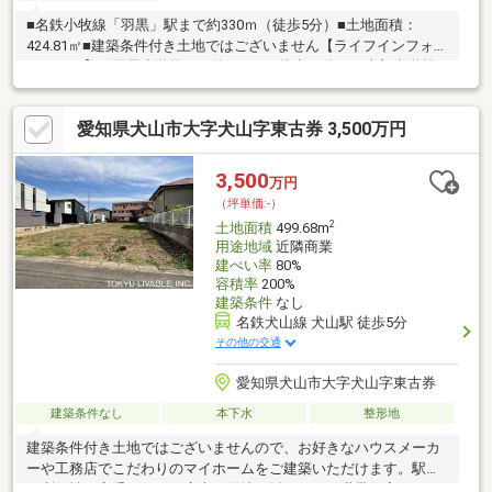
■名鉄小牧線「羽黒」駅まで約330ｍ（徒歩5分）■土地面積：
424.81㎡■建築条件付き土地ではございません【ライフインフォメ
ーション】・羽黒小学校まで約740ｍ（徒歩10分）・東部中学校
まで約680ｍ（徒歩9分）・ナフコトミダ犬山店まで約1260ｍ（徒
歩16分）・ニューヤマザキデイリーストア羽黒駅前店まで約360
愛知県犬山市大字犬山字東古券 3,500万円
ｍ（徒歩5分）・Ｖｄｒｕｇ羽黒店まで約680ｍ（徒歩9分）・磨
墨塚史跡公園まで約880ｍ（徒歩11分）
3,500
万円
（坪単価:-）
2
土地面積
499.68m
用途地域
近隣商業
建ぺい率
80%
容積率
200%
建築条件
なし
名鉄犬山線 犬山駅 徒歩5分
その他の交通
愛知県犬山市大字犬山字東古券
建築条件なし
本下水
整形地
建築条件付き土地ではございませんので、お好きなハウスメーカ
ーや工務店でこだわりのマイホームをご建築いただけます。駅近
の利便性を享受しつつ、広大な敷地を活かした二世帯住宅や、