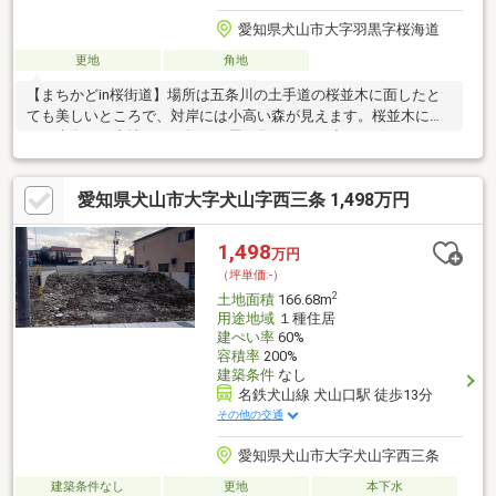
愛知県犬山市大字羽黒字桜海道
更地
角地
【まちかどin桜街道】場所は五条川の土手道の桜並木に面したと
ても美しいところで、対岸には小高い森が見えます。桜並木に面
した南向きの土地に、４軒の平屋が集まって、小さな町をつくり
ます。◎調整区域のため既存宅地要件有りとなります。◎対象：
西の家 ５５坪 １２１０万円※全４区画の予定です。 分筆測
愛知県犬山市大字犬山字西三条 1,498万円
量前ですので敷地面積は変更の可能性があります。※５棟目の
「奥の家」は未定です。◎北の家 ７０．４坪 １５４８万円◎
南の家 ６６．５坪 １４６３万円
1,498
万円
（坪単価:-）
2
土地面積
166.68m
用途地域
１種住居
建ぺい率
60%
容積率
200%
建築条件
なし
名鉄犬山線 犬山口駅 徒歩13分
その他の交通
愛知県犬山市大字犬山字西三条
建築条件なし
更地
本下水