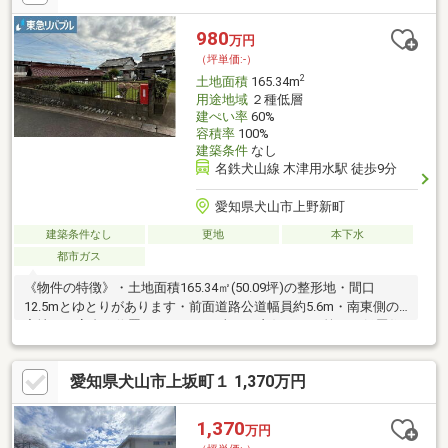
せください！住宅ローン等難しいお金の話は当店へお任せくださ
い♪経験豊富なスタッフがご契約後もしっかりとサポートいたしま
980
万円
す！
（坪単価:-）
2
土地面積
165.34m
用途地域
２種低層
建ぺい率
60%
容積率
100%
建築条件
なし
名鉄犬山線 木津用水駅 徒歩9分
愛知県犬山市上野新町
建築条件なし
更地
本下水
都市ガス
《物件の特徴》・土地面積165.34㎡(50.09坪)の整形地・間口
12.5mとゆとりがあります・前面道路公道幅員約5.6m・南東側の
宅地より高台に位置するため、日当たり良好です・第二種低層住
居専用地域の閑静な住宅地に存しております・建ぺい率60％・容
積率200％・建築条件付き土地ではございません お好きなハウ
愛知県犬山市上坂町１ 1,370万円
スメーカーや工務店にて建築可能です既存擁壁は現行基準に適合
していないため、再建築の際、建築計画により再築造を要する場
合があります
1,370
万円