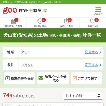
NTTグループ運営の不動産総合サイト goo住宅・不動産
1
0
0
0
最近検索した条件
最近見た物件
保存した条件
お気に入り
犬山市(愛知県)の土地
物件一覧
(宅地・分譲地・売地)
地域
変更する
犬山市
条件
変更する
指定なし
新着メールを受
検索条件を保存
アプリで探す
取る
74
件
が該当しました。