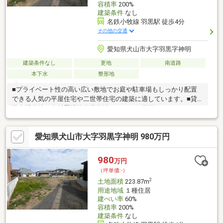
容積率
200%
建築条件
なし
名鉄小牧線 羽黒駅 徒歩4分
その他の交通
愛知県犬山市大字羽黒字神明
建築条件なし
更地
南道路
本下水
整形地
■プライベート性の高い広い敷地でお庭や駐車場もしっかり配置
できる人気の平屋住宅や二世帯住宅の建築に適しています。■貸
駐車場用地、資材置場等事業用地としてもご利用いただけます。
■敷地面積が広くお子様を遊ばせるスペース、人気の家庭菜園や
ドックランもお楽しみいただけます。■名鉄小牧線「羽黒」駅徒
愛知県犬山市大字羽黒字神明 980万円
歩4分の駅近稀少な立地です。建築条件はありませんので、お好み
のハウスメーカー、工務店等で建築していただけます。■建築時
にセットバックすることで、前面道路は通りやすくなります！■
980
万円
分筆予定面積：223.88㎡（約67.72坪）！■分筆ライン及び分筆面
（坪単価:-）
積のご相談可能です！
2
土地面積
223.87m
用途地域
１種住居
建ぺい率
60%
容積率
200%
建築条件
なし