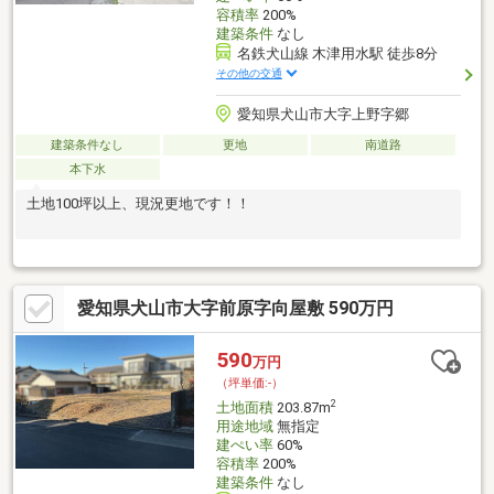
容積率
200%
建築条件
なし
名鉄犬山線 木津用水駅 徒歩8分
その他の交通
愛知県犬山市大字上野字郷
建築条件なし
更地
南道路
本下水
土地100坪以上、現況更地です！！
愛知県犬山市大字前原字向屋敷 590万円
590
万円
（坪単価:-）
2
土地面積
203.87m
用途地域
無指定
建ぺい率
60%
容積率
200%
建築条件
なし