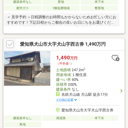
建築条件なし
更地
本下水
都市ガス
1種低層地域
整形地
＜ 見学予約 ＞日程調整のお時間もかからないためお忙しい方にお
すすめです！下記日程からご都合の良いお日にちをお選びくださ
い♪＜ まずは資料が欲しい ＞オレンジの「資料請求（無料）」ボ
タンをクリック！＜ 担当者と話したい ＞【通話無料】0120-339-
270スマホの方は青の「電話マーク」をクリック！担当：向井
愛知県犬山市大字犬山字西古券 1,490万円
1,490
万円
（坪単価:-）
2
土地面積
247.2m
用途地域
１種住居
建ぺい率
60%
容積率
200%
建築条件
なし
名鉄犬山線 犬山駅 徒歩17分
その他の交通
愛知県犬山市大字犬山字西古券
建築条件なし
南道路
本下水
角地