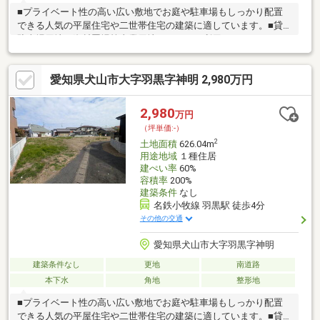
■プライベート性の高い広い敷地でお庭や駐車場もしっかり配置
できる人気の平屋住宅や二世帯住宅の建築に適しています。■貸
駐車場用地、資材置場等事業用地としてもご利用いただけます。
■敷地面積が広くお子様を遊ばせるスペース、人気の家庭菜園や
ドックランもお楽しみいただけます。■名鉄小牧線「羽黒」駅徒
愛知県犬山市大字羽黒字神明 2,980万円
歩4分の駅近稀少な立地です。建築条件はありませんので、お好み
のハウスメーカー、工務店等で建築していただけます。■建築時
にセットバックすることで、前面道路は通りやすくなります！■
2,980
万円
分筆予定面積：335.82㎡（約101.58坪）！■分筆ライン及び分筆面
（坪単価:-）
積のご相談可能です！
2
土地面積
626.04m
用途地域
１種住居
建ぺい率
60%
容積率
200%
建築条件
なし
名鉄小牧線 羽黒駅 徒歩4分
その他の交通
愛知県犬山市大字羽黒字神明
建築条件なし
更地
南道路
本下水
角地
整形地
■プライベート性の高い広い敷地でお庭や駐車場もしっかり配置
できる人気の平屋住宅や二世帯住宅の建築に適しています。■貸