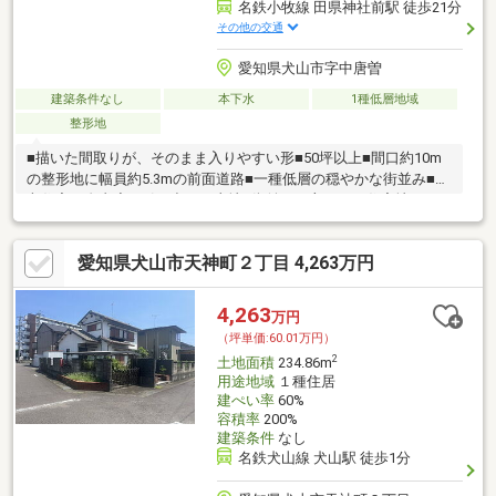
名鉄小牧線 田県神社前駅 徒歩21分
その他の交通
愛知県犬山市字中唐曽
建築条件なし
本下水
1種低層地域
整形地
■描いた間取りが、そのまま入りやすい形■50坪以上■間口約10m
の整形地に幅員約5.3mの前面道路■一種低層の穏やかな街並み■注
文住宅の自由度を引き出せる土地■街並みも守られた住宅地にな
ります。
愛知県犬山市天神町２丁目 4,263万円
4,263
万円
（坪単価:60.01万円）
2
土地面積
234.86m
用途地域
１種住居
建ぺい率
60%
容積率
200%
建築条件
なし
名鉄犬山線 犬山駅 徒歩1分