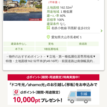
（坪単価:-）
2
土地面積
162.52m
用途地域
１種低層
建ぺい率
60%
容積率
100%
建築条件
なし
名鉄小牧線 羽黒駅 徒歩22分
愛知県犬山市長者町１
建築条件なし
更地
南道路
本下水
1種低層地域
－物件のおすすめポイント－▼立地・第一種低層住居専用地域▼
特徴・土地面積162.52平米(約49.16坪)・前面道路は南側幅員約
6.0mの公道、間口は約9.6m・建築条件付宅地販売ではありませ
ん・ご希望のハウスメーカーや工務店で建築可能・現況は更地で
す▼周辺環境・仲田公園 徒歩1分(約80m)・ファミリーマート犬山
桜海道一丁目店 徒歩7分(約540m)※公営水道・本下水は敷地内に未
引込みのため、引込みにあたっては別途費用がかかります■ ご希
望の住まい探しをお手伝いします ━━━━━・・・物件の詳細・
ご相談はお気軽にお問い合わせください。