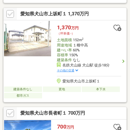
愛知県犬山市上坂町１ 1,370万円
1,370
万円
（坪単価:-）
2
土地面積
152m
用途地域
１種中高
建ぺい率
60%
容積率
150%
建築条件
なし
名鉄犬山線 犬山駅 徒歩18分
その他の交通
愛知県犬山市上坂町１
建築条件なし
更地
本下水
都市ガス
愛知県犬山市長者町１ 700万円
700
万円