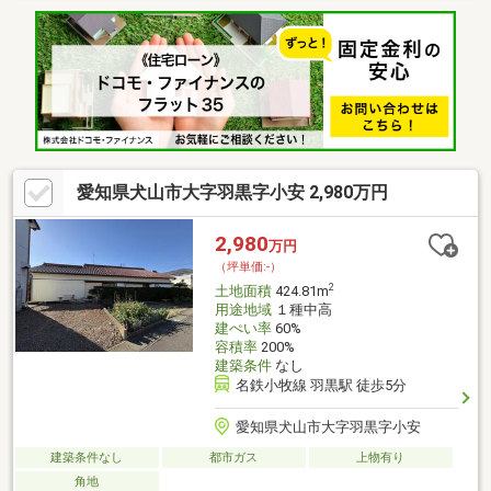
愛知県犬山市大字羽黒字小安 2,980万円
2,980
万円
（坪単価:-）
2
土地面積
424.81m
用途地域
１種中高
建ぺい率
60%
容積率
200%
建築条件
なし
名鉄小牧線 羽黒駅 徒歩5分
愛知県犬山市大字羽黒字小安
建築条件なし
都市ガス
上物有り
角地