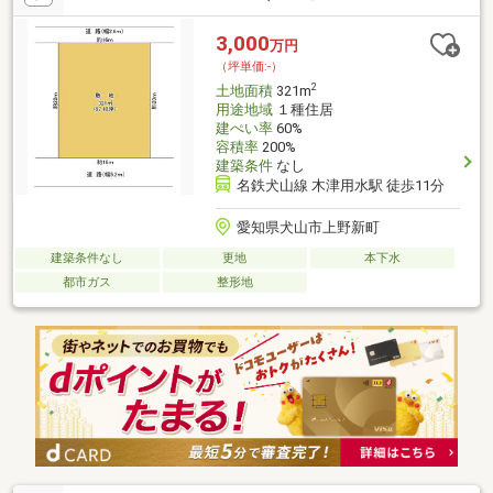
3,000
万円
（坪単価:-）
2
土地面積
321m
用途地域
１種住居
建ぺい率
60%
容積率
200%
建築条件
なし
名鉄犬山線 木津用水駅 徒歩11分
愛知県犬山市上野新町
建築条件なし
更地
本下水
都市ガス
整形地