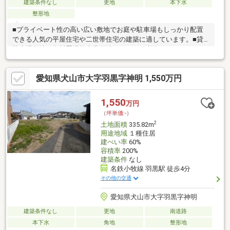
建築条件なし
更地
本下水
整形地
■プライベート性の高い広い敷地でお庭や駐車場もしっかり配置
できる人気の平屋住宅や二世帯住宅の建築に適しています。■貸
駐車場用地、資材置場等事業用地としてもご利用いただけます。
■敷地面積が広くお子様を遊ばせるスペース、人気の家庭菜園や
ドックランもお楽しみいただけます。■名鉄小牧線「羽黒」駅徒
愛知県犬山市大字羽黒字神明 1,550万円
歩4分の駅近稀少な立地です。建築条件はありませんので、お好み
のハウスメーカー、工務店等で建築していただけます。■建築時
にセットバックすることで、前面道路は通りやすくなります！■
1,550
万円
分筆予定面積：335.81㎡（約101.58坪）！■分筆ライン及び分筆面
（坪単価:-）
積のご相談可能です！
2
土地面積
335.82m
用途地域
１種住居
建ぺい率
60%
容積率
200%
建築条件
なし
名鉄小牧線 羽黒駅 徒歩4分
その他の交通
愛知県犬山市大字羽黒字神明
建築条件なし
更地
南道路
本下水
角地
整形地