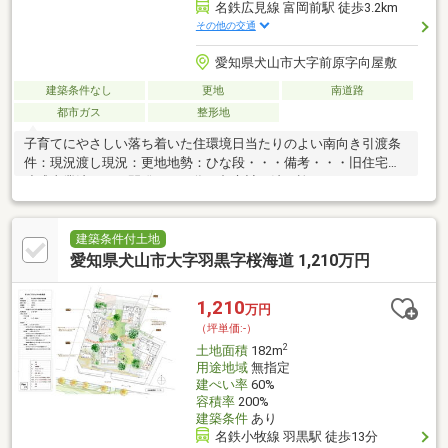
名鉄広見線 富岡前駅 徒歩3.2km
その他の交通
愛知県犬山市大字前原字向屋敷
建築条件なし
更地
南道路
都市ガス
整形地
子育てにやさしい落ち着いた住環境日当たりのよい南向き引渡条
件：現況渡し現況：更地地勢：ひな段・・・備考・・・旧住宅地
造成事業法により開発された為、都市計画法の許可は不要セット
バック不要
建築条件付土地
愛知県犬山市大字羽黒字桜海道 1,210万円
1,210
万円
（坪単価:-）
2
土地面積
182m
用途地域
無指定
建ぺい率
60%
容積率
200%
建築条件
あり
名鉄小牧線 羽黒駅 徒歩13分