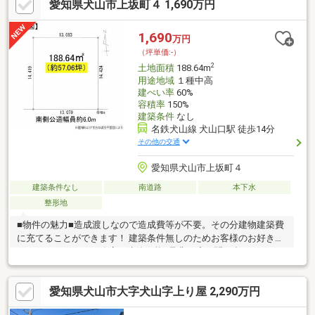
愛知県犬山市上坂町４ 1,690万円
1,690
万円
（坪単価:-）
2
土地面積
188.64m
用途地域
１種中高
建ぺい率
60%
容積率
150%
建築条件
なし
名鉄犬山線 犬山口駅 徒歩14分
その他の交通
愛知県犬山市上坂町４
建築条件なし
南道路
本下水
整形地
■物件の魅力■造成渡しなので造成費等が不要。その分建物建築費
に充てることができます！ 建築条件無しのためお客様のお好きな
ハウスメーカー、工務店で建築可能♪是非一度お問い合わせくださ
い！■生活環境■・公園、保育園、小学校、中学校が近くに揃って
いるので子育て世帯にも住みやすく安心の住環境♪・周辺商業施設
愛知県犬山市大字犬山字上り屋 2,290万円
が充実♪ドラッグストア徒歩約3分以内！コンビニ徒歩約4分♪毎日
のお買い物も楽々です。・上坂公園まで徒歩約3分！休日は家族で