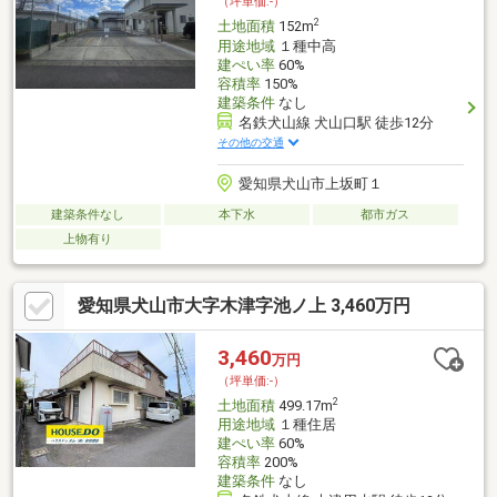
（坪単価:-）
2
土地面積
152m
用途地域
１種中高
建ぺい率
60%
容積率
150%
建築条件
なし
名鉄犬山線 犬山口駅 徒歩12分
その他の交通
愛知県犬山市上坂町１
建築条件なし
本下水
都市ガス
上物有り
愛知県犬山市大字木津字池ノ上 3,460万円
3,460
万円
（坪単価:-）
2
土地面積
499.17m
用途地域
１種住居
建ぺい率
60%
容積率
200%
建築条件
なし