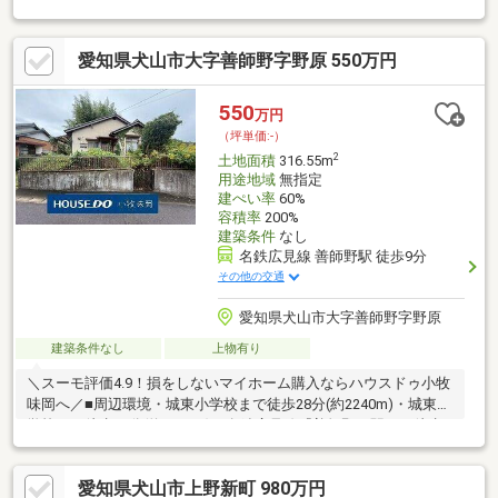
広々としたお庭・複数台の駐車スペースを設けたゆとりあるプラ
ンの実現が可能です。┃▼周辺環境・立地環境
愛知県犬山市大字善師野字野原 550万円
┗━━━━━━━━━━━━━━━━━━━・犬山南小学校 徒歩
7分(約535m)・犬山中学校 徒歩21分(約1.6km)・くすのき公園 徒
歩6分(約427m)・キャスタ ヨシヅヤ 犬山店 徒歩9分(約664m)・
550
万円
V・ドラッグ 犬山駅前店 徒歩3分(約236m)・犬山駅西病院 徒歩4分
（坪単価:-）
(約297m)
2
土地面積
316.55m
用途地域
無指定
建ぺい率
60%
容積率
200%
建築条件
なし
名鉄広見線 善師野駅 徒歩9分
その他の交通
愛知県犬山市大字善師野字野原
建築条件なし
上物有り
＼スーモ評価4.9！損をしないマイホーム購入ならハウスドゥ小牧
味岡へ／■周辺環境・城東小学校まで徒歩28分(約2240m)・城東中
学校まで徒歩27分(約2160m)・名鉄広見線『善師野』駅まで徒歩9
分(約670m)■来店対応に自信あり！常にスタッフが待機している
ため、突然のご来店でもご対応が可能です！お客様のご都合のよ
愛知県犬山市上野新町 980万円
ろしい時間で、お気軽にご来店くださいませ♪■資金のご不安お任