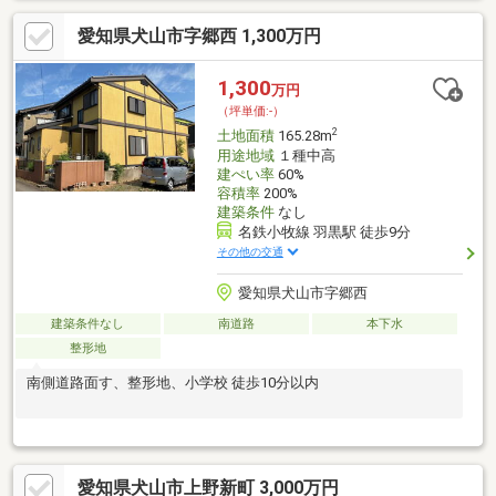
愛知県犬山市字郷西 1,300万円
1,300
万円
（坪単価:-）
2
土地面積
165.28m
用途地域
１種中高
建ぺい率
60%
容積率
200%
建築条件
なし
名鉄小牧線 羽黒駅 徒歩9分
その他の交通
愛知県犬山市字郷西
建築条件なし
南道路
本下水
整形地
南側道路面す、整形地、小学校 徒歩10分以内
愛知県犬山市上野新町 3,000万円