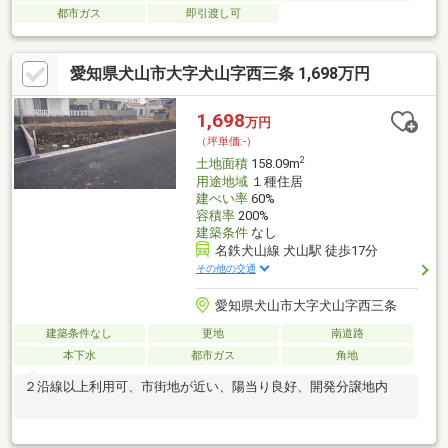
都市ガス
即引渡し可
愛知県犬山市大字犬山字西三条 1,698万円
1,698
万円
（坪単価:-）
2
土地面積
158.09m
用途地域
１種住居
建ぺい率
60%
容積率
200%
建築条件
なし
名鉄犬山線 犬山駅 徒歩17分
その他の交通
愛知県犬山市大字犬山字西三条
建築条件なし
更地
南道路
本下水
都市ガス
角地
２沿線以上利用可、市街地が近い、陽当り良好、開発分譲地内