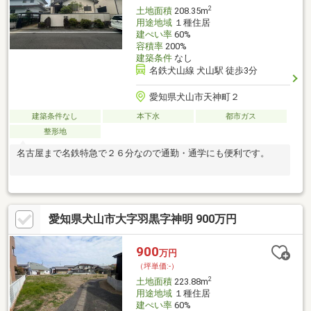
域・第一種住居地域・都市ガス・公営水道・公共下水
2
土地面積
208.35m
用途地域
１種住居
建ぺい率
60%
容積率
200%
建築条件
なし
名鉄犬山線 犬山駅 徒歩3分
愛知県犬山市天神町２
建築条件なし
本下水
都市ガス
整形地
名古屋まで名鉄特急で２６分なので通勤・通学にも便利です。
愛知県犬山市大字羽黒字神明 900万円
900
万円
（坪単価:-）
2
土地面積
223.88m
用途地域
１種住居
建ぺい率
60%