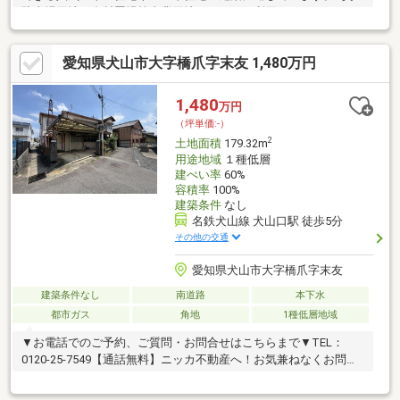
駐車場用地、資材置場等事業用地としてもご利用いただけます。
■敷地面積が広くお子様を遊ばせるスペース、人気の家庭菜園や
ドックランもお楽しみいただけます。■名鉄小牧線「羽黒」駅徒
愛知県犬山市大字橋爪字末友 1,480万円
歩4分の駅近稀少な立地です。建築条件はありませんので、お好み
のハウスメーカー、工務店等で建築していただけます。■建築時
にセットバックすることで、前面道路は通りやすくなります！■
1,480
万円
仮測量面積は720.06㎡（約217.81坪）ございます！■分筆相談可、
（坪単価:-）
分筆ライン及び分筆面積もご相談ください！
2
土地面積
179.32m
用途地域
１種低層
建ぺい率
60%
容積率
100%
建築条件
なし
名鉄犬山線 犬山口駅 徒歩5分
その他の交通
愛知県犬山市大字橋爪字末友
建築条件なし
南道路
本下水
都市ガス
角地
1種低層地域
▼お電話でのご予約、ご質問・お問合せはこちらまで▼TEL：
0120-25-7549【通話無料】ニッカ不動産へ！お気兼ねなくお問合
せくださいませ。