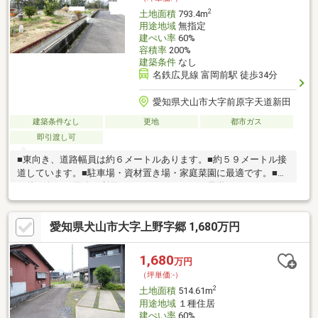
す！お気軽にお問い合わせくださいませ♪
2
土地面積
793.4m
用途地域
無指定
建ぺい率
60%
容積率
200%
建築条件
なし
名鉄広見線 富岡前駅 徒歩34分
愛知県犬山市大字前原字天道新田
建築条件なし
更地
都市ガス
即引渡し可
■東向き、道路幅員は約６メートルあります。■約５９メートル接
道しています。■駐車場・資材置き場・家庭菜園に最適です。■そ
の他、色々な用途に利用できます。■とにかく見学して下さい。
きっと気に入ります。■その他、おすすめポイントは多数ありま
す。■営業マン、一推しの「おすすめ物件」です。■とても良い物
愛知県犬山市大字上野字郷 1,680万円
件です。早目に見学してください。■現地説明会ご希望の方は
『お電話』ください。■クローバーハウス ０５２－９７９－０
８８３
1,680
万円
（坪単価:-）
2
土地面積
514.61m
用途地域
１種住居
建ぺい率
60%