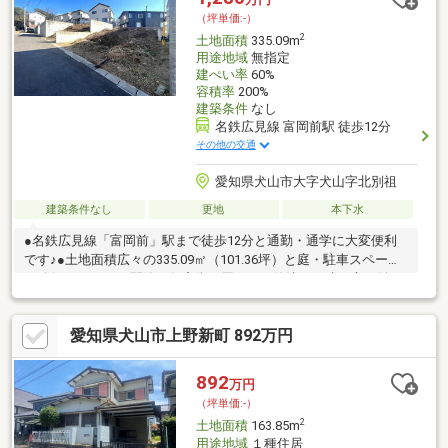
（坪単価:-）
2
土地面積
335.09m
用途地域
無指定
建ぺい率
60%
容積率
200%
建築条件
なし
名鉄広見線 富岡前駅 徒歩12分
その他の交通
愛知県犬山市大字犬山字北別祖
建築条件なし
更地
本下水
●名鉄広見線「富岡前」駅まで徒歩12分と通勤・通学に大変便利
です♪●土地面積広々の335.09㎡（101.36坪）と庭・駐車スペース
も確保できます♪●閑静な住宅街の周りには築浅の戸建が立ち並ん
でいます♪【備考】※道路：私道※現況渡※分割可能※擁壁あり※前
面道路：共有持分9分の2
愛知県犬山市上野新町 892万円
892
万円
（坪単価:-）
2
土地面積
163.85m
用途地域
１種住居