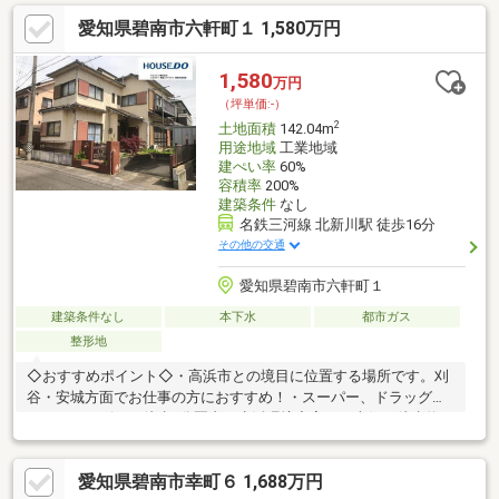
愛知県碧南市六軒町１ 1,580万円
1,580
万円
（坪単価:-）
2
土地面積
142.04m
用途地域
工業地域
建ぺい率
60%
容積率
200%
建築条件
なし
名鉄三河線 北新川駅 徒歩16分
その他の交通
愛知県碧南市六軒町１
建築条件なし
本下水
都市ガス
整形地
◇おすすめポイント◇・高浜市との境目に位置する場所です。刈
谷・安城方面でお仕事の方におすすめ！・スーパー、ドラッグス
トア、コンビニは徒歩5分圏内。生活環境充実！・南側へ徒歩約1
分で公園があり！外で遊びたいときにいつでもすぐ行けて小さな
お子様と目一杯遊べます！＊ライフインフォメーション＊・Felna
愛知県碧南市幸町６ 1,688万円
六軒町店・・・約373ｍ（徒歩約5分）・セブンイレブン高浜田戸