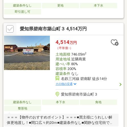
建築条件なし
更地
本下水
即引渡し可
愛知県碧南市築山町３ 4,514万円
4,514
万円
（坪単価:-）
2
土地面積
746.05m
用途地域
近隣商業
建ぺい率
80%
容積率
200%
建築条件
なし
名鉄三河線 碧南駅 徒歩14分
その他の交通
愛知県碧南市築山町３
建築条件なし
本下水
角地
整形地
＝＝＝【物件のおすすめポイント】＝＝＝■買主様にうれしい解
体更地渡し！■間口広々約20ｍ■建築条件なし■閑静な住宅街でゆ