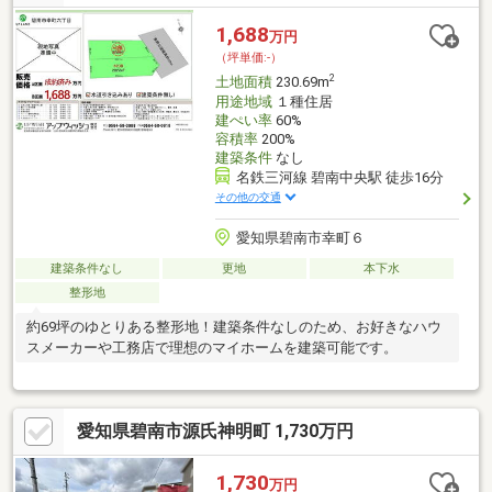
町店・・・約261ｍ（徒歩約4分）・ゲンキー田戸店・・・約190
ｍ（徒歩約3分）・新川中学校・・・約1500ｍ（徒歩約19分）・
1,688
万円
新川小学校・・・約1700ｍ（徒歩約22分）・高浜南部保育
（坪単価:-）
園・・・約598ｍ（徒歩約8分）
2
土地面積
230.69m
用途地域
１種住居
建ぺい率
60%
容積率
200%
建築条件
なし
名鉄三河線 碧南中央駅 徒歩16分
その他の交通
愛知県碧南市幸町６
建築条件なし
更地
本下水
整形地
約69坪のゆとりある整形地！建築条件なしのため、お好きなハウ
スメーカーや工務店で理想のマイホームを建築可能です。
愛知県碧南市源氏神明町 1,730万円
1,730
万円