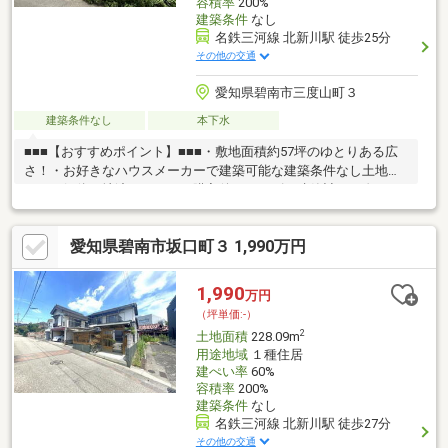
容積率
200%
建築条件
なし
名鉄三河線 北新川駅 徒歩25分
その他の交通
愛知県碧南市三度山町３
建築条件なし
本下水
■■■【おすすめポイント】■■■・敷地面積約57坪のゆとりある広
さ！・お好きなハウスメーカーで建築可能な建築条件なし土地で
す！・解体更地渡しのため、購入後スムーズに建築計画を進めら
れます。・平坦地で駐車や建築計画がしやすい立地！・小・中学
校まで徒歩15分圏内でお子様の通学も安心！・閑静な住宅街に位
愛知県碧南市坂口町３ 1,990万円
置し、落ち着いた住環境■■■【周辺環境】■■■・セブンイレブン
碧南荒居町店 約340ｍ（徒歩約5分）・スギドラッグ碧南坂口
店 約460ｍ（徒歩約6分）・アオキスーパー碧南店 約
1,990
万円
1.6km（車で約5分）・三度山公園 約160ｍ（徒歩約2分）
（坪単価:-）
2
土地面積
228.09m
用途地域
１種住居
建ぺい率
60%
容積率
200%
建築条件
なし
名鉄三河線 北新川駅 徒歩27分
その他の交通