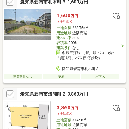
愛知県碧南市札木町３ 1,600万円
1,600
万円
（坪単価:-）
2
土地面積
228.75m
用途地域
近隣商業
建ぺい率
80%
容積率
200%
建築条件
なし
名鉄三河線 北新川駅 バス13分/
「無我苑」バス停 停歩5分
愛知県碧南市札木町３
建築条件なし
更地
本下水
愛知県碧南市浅間町２ 3,860万円
3,860
万円
（坪単価:-）
2
土地面積
374.9m
用途地域
近隣商業