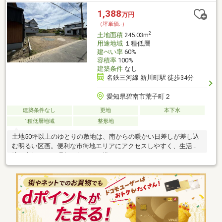
希望の住まい探しをお手伝いします ━━━━━・・・物件の詳
1,388
万円
細・ご相談はお気軽にお問い合わせください。
（坪単価:-）
2
土地面積
245.03m
用途地域
１種低層
建ぺい率
60%
容積率
100%
建築条件
なし
名鉄三河線 新川町駅 徒歩34分
愛知県碧南市荒子町２
建築条件なし
更地
本下水
1種低層地域
整形地
土地50坪以上のゆとりの敷地は、南からの暖かい日差しが差し込
む明るい区画。便利な市街地エリアにアクセスしやすく、生活環
境も良好です！理想の住まいが描けます。