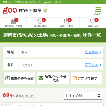
NTTグループ運営の不動産総合サイト goo住宅・不動産
1
0
0
0
最近検索した条件
最近見た物件
保存した条件
お気に入り
碧南市(愛知県)の土地
物件一覧
(宅地・分譲地・売地)
地域
変更する
碧南市
条件
変更する
指定なし
新着メールを受
検索条件を保存
アプリで探す
取る
69
件
が該当しました。