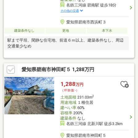
名鉄三河線 碧南駅 徒歩18分
その他の交通
愛知県碧南市西浜町３
建築条件なし
更地
本下水
駅まで平坦、閑静な住宅地、前道６ｍ以上、建築条件なし、周辺
交通量少なめ
愛知県碧南市神田町５ 1,288万円
1,288
万円
（坪単価:-）
2
土地面積
231.03m
用途地域
１種住居
建ぺい率
60%
容積率
200%
建築条件
なし
名鉄三河線 北新川駅 徒歩3.2km
愛知県碧南市神田町５