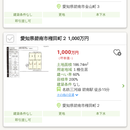
愛知県碧南市金山町３
建築条件なし
更地
本下水
即引渡し可
愛知県碧南市権田町２ 1,000万円
1,000
万円
（坪単価:-）
2
土地面積
186.74m
用途地域
１種住居
建ぺい率
60%
容積率
200%
建築条件
なし
名鉄三河線 碧南駅 徒歩15分
その他の交通
愛知県碧南市権田町２
建築条件なし
更地
本下水
即引渡し可