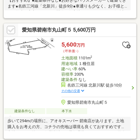
【おすすめ】●建築条件なし●お好きなハウスメーカーで建築でき
ます●名鉄三河線「北新川」徒歩9分●車通りも少なく、お子様と
のお散歩も安心してできる閑静な住宅地●スーパー、コンビニ近
く生活環境良好【周辺環境】小学校 碧南市立新川小学校：徒歩
24分（1900m）中学校 碧南市立新川中学校：徒歩19分
愛知県碧南市丸山町５ 5,600万円
（1502m）幼稚園・保育園 新川保育園：徒歩12分（959m）スー
パー アオキスーパー碧南店：徒歩7分（523m）コンビニ ロー
ソン碧南山下町店：徒歩2分（84m）年中無休で営業中！お気軽に
5,600
万円
お問い合わせください。
（坪単価:-）
2
土地面積
1101m
用途地域
１種住居
建ぺい率
60%
容積率
200%
建築条件
なし
名鉄三河線 北新川駅 徒歩10分
その他の交通
愛知県碧南市丸山町５
建築条件なし
本下水
歩いて294mの場所に、アオキスーパー 碧南店があります。土地
購入をお考えの方、コチラの売地は環境も良くておすすめです。
立地している第一種住居地域は、居住環境にふさわしくない用途
の建物や大規模な店舗なども規制されている地域です。相場を考