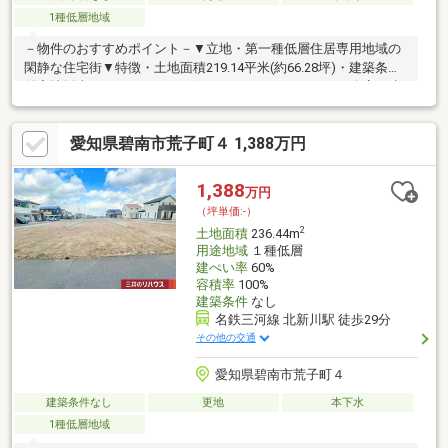
1種低層地域
－物件のおすすめポイント－▼立地・第一種低層住居専用地域の
閑静な住宅街▼特徴・土地面積219.14平米(約66.28坪)・建築条件
付宅地販売ではないため、お好きなハウスメーカーや工務店で建
築可能・前面道路は北西側幅員約5.1mの公道・通行人の視線が気
になりにくい土地形状・現況は更地▼周辺環境・スーパー「バロ
愛知県碧南市荒子町４ 1,388万円
ー碧南城山店」徒歩7分(約500m)・スギ薬局碧南城山店 徒歩5分
(約340m)・セブンイレブン碧南緑町2丁目店 徒歩6分(約470m)■ ご
希望の住まい探しをお手伝いします ━━━━━・・・物件の詳
1,388
万円
細・ご相談はお気軽にお問い合わせください。
（坪単価:-）
2
土地面積
236.44m
用途地域
１種低層
建ぺい率
60%
容積率
100%
建築条件
なし
名鉄三河線 北新川駅 徒歩29分
その他の交通
愛知県碧南市荒子町４
建築条件なし
更地
本下水
1種低層地域