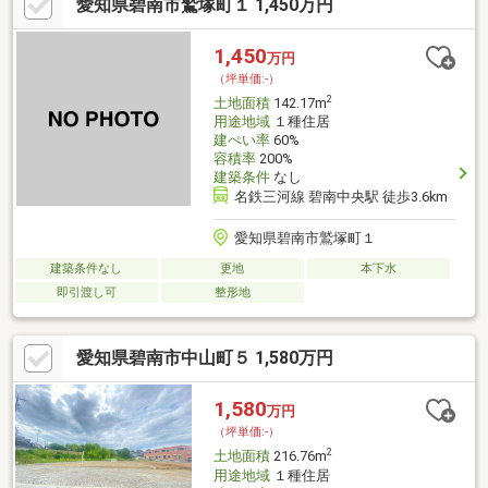
愛知県碧南市鷲塚町１ 1,450万円
端保育園 徒歩10分 (約740m)・ファミリーマート 碧南三度山店 徒
歩19分 (約1510m)・スギドラッグ碧南坂口店 徒歩17分 (約
1360m)・ゲンキー 碧南金山店 徒歩28分 (約2230m)・ケーズデン
1,450
万円
キ碧南店 徒歩33分 (約2580m)
（坪単価:-）
2
土地面積
142.17m
用途地域
１種住居
建ぺい率
60%
容積率
200%
建築条件
なし
名鉄三河線 碧南中央駅 徒歩3.6km
愛知県碧南市鷲塚町１
建築条件なし
更地
本下水
即引渡し可
整形地
愛知県碧南市中山町５ 1,580万円
1,580
万円
（坪単価:-）
2
土地面積
216.76m
用途地域
１種住居