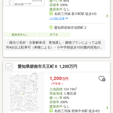
建ぺい率
80%
容積率
200%
建築条件
なし
名鉄三河線 新川町駅 徒歩3分
その他の交通
愛知県碧南市浅間町２
建築条件なし
本下水
・陽当り良好・古家解体済 更地渡し・建物プランによっては並
列4台以上駐車可（車種による）・小中学校徒歩10分圏内現地の
ご案内、物件や住宅ローンに関するご質問等、お気軽にお問合せ
ください！
愛知県碧南市天王町６ 1,200万円
1,200
万円
（坪単価:-）
2
土地面積
124.15m
用途地域
１種住居
建ぺい率
60%
容積率
200%
建築条件
なし
名鉄三河線 碧南中央駅 徒歩4分