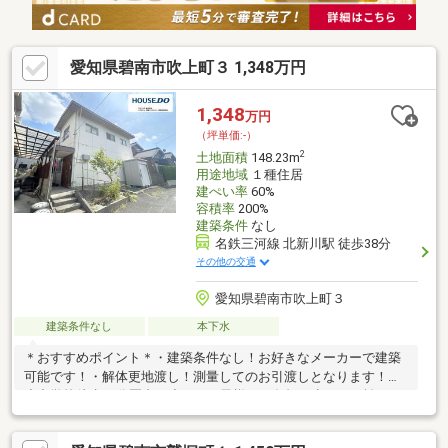
愛知県碧南市吹上町３ 1,348万円
1,348
万円
（坪単価:-）
2
土地面積
148.23m
用途地域
１種住居
建ぺい率
60%
容積率
200%
建築条件
なし
名鉄三河線 北新川駅 徒歩38分
その他の交通
愛知県碧南市吹上町３
建築条件なし
本下水
＊おすすめポイント＊・建築条件なし！お好きなメーカーで建築
可能です！・解体更地渡し！測量してのお引渡しとなります！・
小中学校徒歩12分圏内！小さなお子様にも負担の少ない距離！＊
ライフインフォメーション＊・碧南西端郵便局 徒歩2分 (約
120m)・セブン-イレブン 碧南上町４丁目店 徒歩8分 (約630m)・西