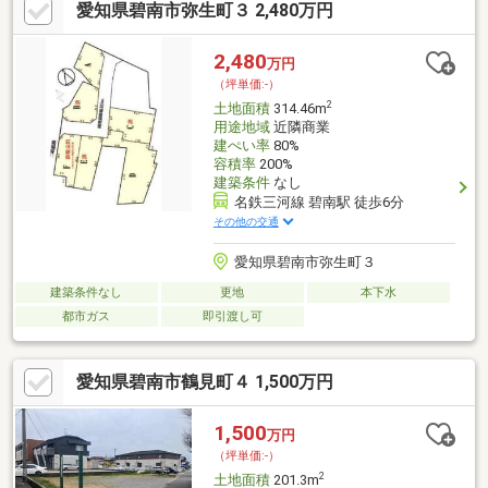
愛知県碧南市弥生町３ 2,480万円
す。◆お車でご来店の場合◆無料駐車場が店舗横にございます。
◆住宅ローンのご相談受付中◆資金計画、金融機関のご紹介、事
前審査から本申込みまでサポートさせて頂きます。下記ボタンク
2,480
万円
リック又は不動産SHOPナカジツ西尾碧南店【0563-64-0008】迄
（坪単価:-）
ご連絡下さい♪
2
土地面積
314.46m
用途地域
近隣商業
建ぺい率
80%
容積率
200%
建築条件
なし
名鉄三河線 碧南駅 徒歩6分
その他の交通
愛知県碧南市弥生町３
建築条件なし
更地
本下水
都市ガス
即引渡し可
愛知県碧南市鶴見町４ 1,500万円
1,500
万円
（坪単価:-）
2
土地面積
201.3m