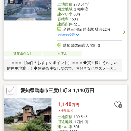
2
土地面積
278.51m
用途地域
１種中高
建ぺい率
60%
容積率
150%
建築条件
なし
名鉄三河線 碧南駅 徒歩22分
その他の交通
愛知県碧南市入船町３
建築条件なし
本下水
・＝＝＝【物件のおすすめポイント】＝＝＝◆買主様にうれしい
解体更地渡し！◆建築条件なしなので、お好きなハウスメーカー
で設計可能◎◆高低差なし！平坦で施工費用も抑えられます◎◆
前面道路が広々しているので、駐車もしやすく快適！◆閑静な住
宅街で落ち着いた暮らしを実現できます♪＝＝＝【周辺環境】＝＝
愛知県碧南市三度山町３ 1,140万円
＝◆大浜小学校 約988ｍ（徒歩約13分）◆南中学校 約2215ｍ
（徒歩約28分）◆ローソン碧南入船町店 約80m（徒歩約1分）
◆スギドラッグ碧南雨池店 約720m（徒歩約9分）☆建築プラン
1,140
万円
例のご相談や、住宅ローンのご相談等、いつでも承っておりま
（坪単価:-）
す！お気軽にお問い合わせください♪
2
土地面積
189.5m
用途地域
１種中高
建ぺい率
60%