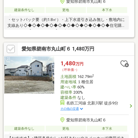
愛知県碧南市丸山町６
建築条件なし
更地
本下水
・セットバック要（約1.8㎡）・上下水道引き込み無し・敷地内に
支線あり◇◆◇◆◇◆◇◆◇◆◇◆◇◆◇◆◇◆◇◆住宅購入
のことなら【エイトリアル】の売買仲介担当にお任せ下さい！
「8」の末広がりと「∞」の無限大の想いを込めて、「マイホーム
を持つ」というお客様の夢の実現を全力でサポートします！まず
愛知県碧南市丸山町６ 1,480万円
はお気軽にご相談ください。
◇◆◇◆◇◆◇◆◇◆◇◆◇◆◇◆◇◆◇◆
1,480
万円
（坪単価:-）
2
土地面積
162.79m
用途地域
１種住居
建ぺい率
60%
容積率
200%
建築条件
なし
名鉄三河線 北新川駅 徒歩9分
その他の交通
愛知県碧南市丸山町６
建築条件なし
更地
本下水