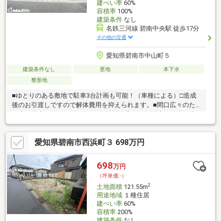
建ぺい率
60%
容積率
100%
建築条件
なし
名鉄三河線 碧南中央駅 徒歩17分
その他の交通
愛知県碧南市中山町５
建築条件なし
更地
本下水
整形地
■ゆとりのある敷地で駐車3台計画も可能！（車種による）□造成
後のお引渡しですので解体費用を抑えられます。■間口広々のた
め車の往来がスムーズです。□敷地面積広々65坪以上！自由に建
築プランを立てられます。＊＊ライフインフォメーション＊＊■
名鉄三河線「碧南中央」駅…徒歩約17分□中央小学校…徒歩約9分■
愛知県碧南市西浜町３ 698万円
中央中学校…徒歩約15分□カネスエ碧南幸町店…徒歩約6分■ローソ
ン碧南霞浦店…徒歩約5分物件の詳細はもちろん、住宅ローンなど
のご相談も承ります！まずはお気軽にお問い合わせください♪
698
万円
（坪単価:-）
2
土地面積
121.55m
用途地域
１種住居
建ぺい率
60%
容積率
200%
建築条件
なし