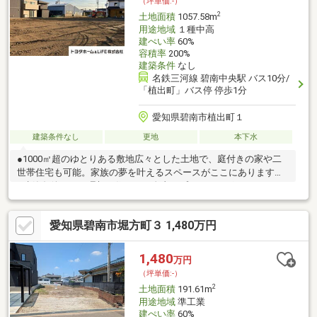
（坪単価:-）
2
土地面積
1057.58m
用途地域
１種中高
建ぺい率
60%
容積率
200%
建築条件
なし
名鉄三河線 碧南中央駅 バス10分/
「植出町」バス停 停歩1分
愛知県碧南市植出町１
建築条件なし
更地
本下水
●1000㎡超のゆとりある敷地広々とした土地で、庭付きの家や二
世帯住宅も可能。家族の夢を叶えるスペースがここにあります。
●建築条件なし！理想の住まいを自由にプランニングハウスメー
カーや工務店は自由に選択可能。あなたのこだわりをそのままカ
タチにできます。●商業施設充実！暮らしやすいロケーションコ
愛知県碧南市堀方町３ 1,480万円
ンビニ、スーパー、ドラッグストアが徒歩圏内！毎日の生活が快
適になる便利なエリアです。●大通り沿いで車アクセス良好主要
道路に面しているので、通勤やお出かけもスムーズ。【備考】※
1,480
万円
司法書士売主指定
（坪単価:-）
2
土地面積
191.61m
用途地域
準工業
建ぺい率
60%