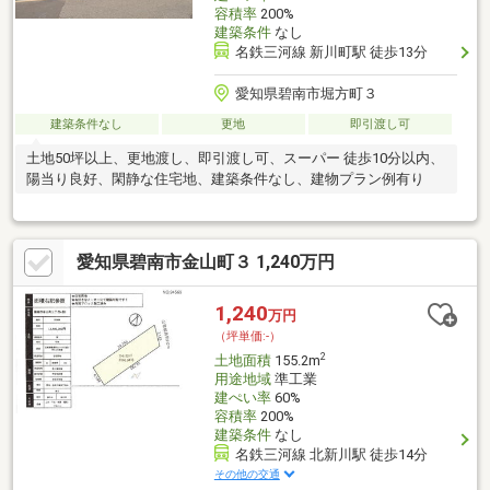
容積率
200%
建築条件
なし
名鉄三河線 新川町駅 徒歩13分
愛知県碧南市堀方町３
建築条件なし
更地
即引渡し可
土地50坪以上、更地渡し、即引渡し可、スーパー 徒歩10分以内、
陽当り良好、閑静な住宅地、建築条件なし、建物プラン例有り
愛知県碧南市金山町３ 1,240万円
1,240
万円
（坪単価:-）
2
土地面積
155.2m
用途地域
準工業
建ぺい率
60%
容積率
200%
建築条件
なし
名鉄三河線 北新川駅 徒歩14分
その他の交通