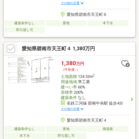
その他の交通
愛知県碧南市天王町６
建築条件なし
更地
本下水
即引渡し可
愛知県碧南市天王町４ 1,380万円
1,380
万円
（坪単価:-）
2
土地面積
134.53m
用途地域
準工業
建ぺい率
60%
容積率
200%
建築条件
なし
名鉄三河線 碧南中央駅 徒歩4分
その他の交通
愛知県碧南市天王町４
建築条件なし
更地
南道路
本下水
即引渡し可