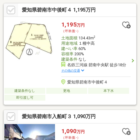
愛知県碧南市中後町４ 1,195万円
1,195
万円
（坪単価:-）
2
土地面積
134.43m
用途地域
１種中高
建ぺい率
60%
容積率
200%
建築条件
なし
名鉄三河線 碧南中央駅 徒歩18分
その他の交通
愛知県碧南市中後町４
建築条件なし
更地
本下水
即引渡し可
愛知県碧南市入船町３ 1,090万円
1,090
万円
（坪単価:-）