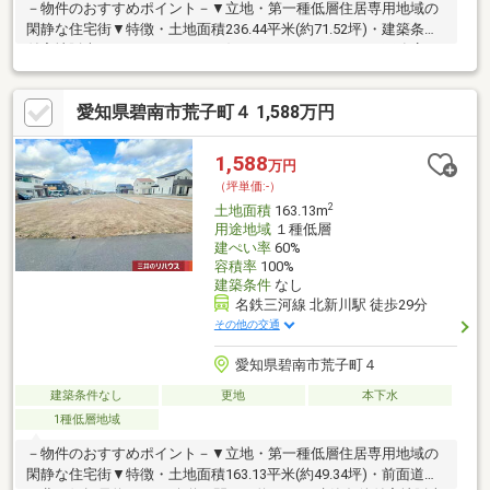
－物件のおすすめポイント－▼立地・第一種低層住居専用地域の
閑静な住宅街▼特徴・土地面積236.44平米(約71.52坪)・建築条件
付宅地販売ではありません・お好きなハウスメーカーや工務店で
建築可能・北西側が幅員約5.1mの公道に面する敷地・前面道路か
ら奥まった、プライバシーを確保しやすい土地形状▼周辺環境・
愛知県碧南市荒子町４ 1,588万円
スーパー「バロー碧南城山店」徒歩7分(約500m)・スギ薬局碧南
城山店 徒歩5分(約340m)・セブンイレブン碧南緑町2丁目店 徒歩6
分(約470m)■ ご希望の住まい探しをお手伝いします
1,588
万円
━━━━━・・・物件の詳細・ご相談はお気軽にお問い合わせく
（坪単価:-）
ださい。
2
土地面積
163.13m
用途地域
１種低層
建ぺい率
60%
容積率
100%
建築条件
なし
名鉄三河線 北新川駅 徒歩29分
その他の交通
愛知県碧南市荒子町４
建築条件なし
更地
本下水
1種低層地域
－物件のおすすめポイント－▼立地・第一種低層住居専用地域の
閑静な住宅街▼特徴・土地面積163.13平米(約49.34坪)・前面道路