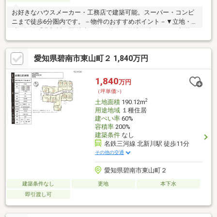
お好きなハウスメーカー・工務店で建築可能。スーパー・コンビ
ニまで徒歩6分圏内です。－物件のおすすめポイント－▼立地・名
鉄三河線「北新川」駅 徒歩11分▼特徴・敷地面積165.30平米(約
50坪)の整形地、間口は約5.4m・前面道路は比較的駐車のしやす
い幅員約8.0mの広さ・建築条件付宅地販売ではないため、お好き
愛知県碧南市東山町２ 1,840万円
なハウスメーカー・工務店で建築可能・現況更地につき、設計プ
ランが決まり次第スムーズに建築へ移行ができます▼周辺環境・
スーパー「ドミー新川店」徒歩6分(約450m)・ファミリーマート
1,840
万円
碧南鶴見町店 徒歩5分(約350m)
（坪単価:-）
2
土地面積
190.12m
用途地域
１種住居
建ぺい率
60%
容積率
200%
建築条件
なし
名鉄三河線 北新川駅 徒歩11分
その他の交通
愛知県碧南市東山町２
建築条件なし
更地
本下水
即引渡し可