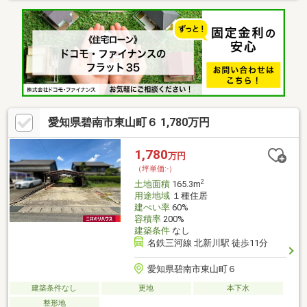
えても納得の5 600万円の土地です。碧南市の土地を探すなら、八
大不動産にお任せください。0566-52-6063、または
info@hachidaifudousan.comまで連絡お待ちしております。
愛知県碧南市東山町６ 1,780万円
1,780
万円
（坪単価:-）
2
土地面積
165.3m
用途地域
１種住居
建ぺい率
60%
容積率
200%
建築条件
なし
名鉄三河線 北新川駅 徒歩11分
愛知県碧南市東山町６
建築条件なし
更地
本下水
整形地