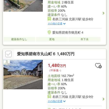
用途地域
２種住居
建ぺい率
60%
容積率
200%
建築条件
なし
名鉄三河線 北新川駅 徒歩8分
その他の交通
愛知県碧南市鶴見町４
建築条件なし
更地
本下水
愛知県碧南市丸山町６ 1,480万円
1,480
万円
（坪単価:-）
2
土地面積
162.79m
用途地域
１種住居
建ぺい率
60%
容積率
200%
建築条件
なし
名鉄三河線 北新川駅 徒歩9分
その他の交通