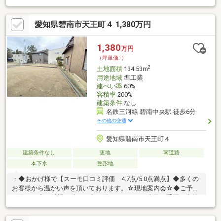
愛知県碧南市天王町４ 1,380万円
1,380
万円
（坪単価:-）
2
土地面積
134.53m
用途地域
準工業
建ぺい率
60%
容積率
200%
建築条件
なし
名鉄三河線 碧南中央駅 徒歩6分
その他の交通
愛知県碧南市天王町４
建築条件なし
更地
南道路
本下水
整形地
・◆おかげ様で【スーモ口コミ評価 4.7点/5.0点満点】◆多くの
お客様から温かい声を頂いております。☆現地案内会☆◆ご予約
に際して◆ご希望日時をお申し付け下さい。ご内覧の手配が事前
に必要になりますのでご了承下さい。◆不動産のプロによる物件
のご紹介◆お問合せ物件だけでなく未公開物件のご紹介も可能で