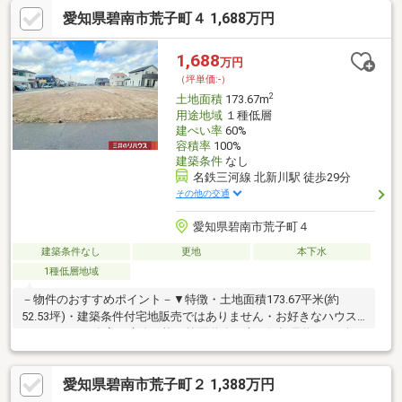
8.8m▼周辺環境・スーパー「バロー碧南城山店」徒歩7分(約
愛知県碧南市荒子町４ 1,688万円
500m)・スギ薬局碧南城山店 徒歩5分(約340m)・セブンイレブン
碧南緑町2丁目店 徒歩6分(約470m)※敷地の一部は容積率200％■ ご
希望の住まい探しをお手伝いします ━━━━━・・・物件の詳
1,688
万円
細・ご相談はお気軽にお問い合わせください。
（坪単価:-）
2
土地面積
173.67m
用途地域
１種低層
建ぺい率
60%
容積率
100%
建築条件
なし
名鉄三河線 北新川駅 徒歩29分
その他の交通
愛知県碧南市荒子町４
建築条件なし
更地
本下水
1種低層地域
－物件のおすすめポイント－▼特徴・土地面積173.67平米(約
52.53坪)・建築条件付宅地販売ではありません・お好きなハウス
メーカーや工務店で建築可能・前面道路は南西側幅員約4mの公
道、間口は約11.9m・お庭や駐車スペースの設置も検討可能・現
況は更地▼周辺環境・スーパー「バロー碧南城山店」徒歩7分(約
愛知県碧南市荒子町２ 1,388万円
500m)・スギ薬局碧南城山店 徒歩5分(約340m)・セブンイレブン
碧南緑町2丁目店 徒歩6分(約470m)※敷地の一部は容積率200％■ ご