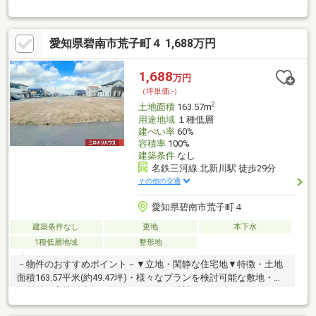
は北西側幅員約5.1mの公道、間口は約7.2m・建築条件付宅地販売
ではありません・ご希望のハウスメーカーや工務店にて建築可・
建ぺい率60％、容積率100％▼周辺環境・スーパー「バロー碧南
愛知県碧南市荒子町４ 1,688万円
城山店」徒歩7分(約500m)・スギ薬局碧南城山店 徒歩5分(約
340m)・セブンイレブン碧南緑町2丁目店 徒歩6分(約470m)■ ご希
望の住まい探しをお手伝いします ━━━━━・・・物件の詳細・
1,688
万円
ご相談はお気軽にお問い合わせください。
（坪単価:-）
2
土地面積
163.57m
用途地域
１種低層
建ぺい率
60%
容積率
100%
建築条件
なし
名鉄三河線 北新川駅 徒歩29分
その他の交通
愛知県碧南市荒子町４
建築条件なし
更地
本下水
1種低層地域
整形地
－物件のおすすめポイント－▼立地・閑静な住宅地▼特徴・土地
面積163.57平米(約49.47坪)・様々なプランを検討可能な敷地・建
築条件付宅地販売ではありません・ご希望のハウスメーカーや工
務店を選択可能・前面道路は南西側幅員約4mの公道、間口は約