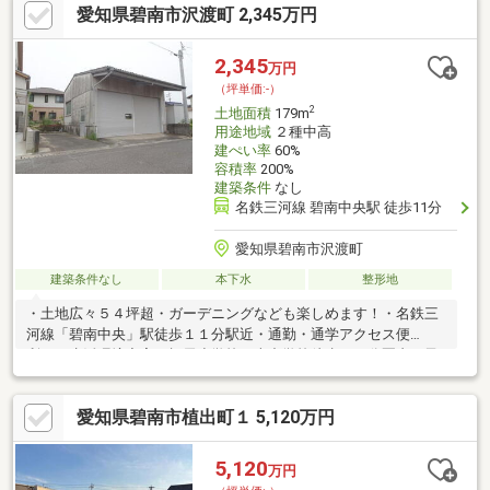
愛知県碧南市沢渡町 2,345万円
2,345
万円
（坪単価:-）
2
土地面積
179m
用途地域
２種中高
建ぺい率
60%
容積率
200%
建築条件
なし
名鉄三河線 碧南中央駅 徒歩11分
愛知県碧南市沢渡町
建築条件なし
本下水
整形地
・土地広々５４坪超・ガーデニングなども楽しめます！・名鉄三
河線「碧南中央」駅徒歩１１分駅近・通勤・通学アクセス便
利！・生活環境充実・棚尾小学校・南中学校徒歩１０分圏内お子
様を身近に感じられます！・ローンのご相談・ご案内などお気軽
にお問い合わせ下さい♪
愛知県碧南市植出町１ 5,120万円
5,120
万円