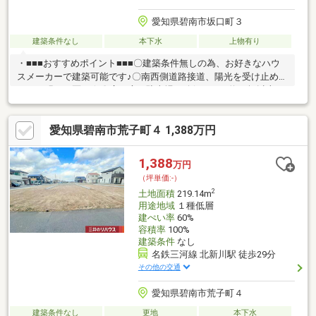
愛知県碧南市坂口町３
建築条件なし
本下水
上物有り
・■■■おすすめポイント■■■〇建築条件無しの為、お好きなハウ
スメーカーで建築可能です♪〇南西側道路接道、陽光を受け止める
ような明るい区画☆〇広い庭も駐車場も確保できる約68坪以上の
お土地！〇小学校まで徒歩約11分！子育てに適した住環境です！
〇バス停まで徒歩約3分のためちょっとした移動も便利です♪〇あ
愛知県碧南市荒子町４ 1,388万円
なたの希望を叶えるワイドな区割り！建築プランご相談下さい
♪■■■周辺環境■■■〇西端保育園（徒歩約5分）約400ｍ〇イクタフ
ード平和店（徒歩約29分）約2100ｍ〇セブンイレブン 碧南上町４
1,388
万円
丁目店 （徒歩約9分）約650ｍ〇スギドラッグ 碧南坂口店（徒歩
（坪単価:-）
約8分）約600ｍ
2
土地面積
219.14m
用途地域
１種低層
建ぺい率
60%
容積率
100%
建築条件
なし
名鉄三河線 北新川駅 徒歩29分
その他の交通
愛知県碧南市荒子町４
建築条件なし
更地
本下水