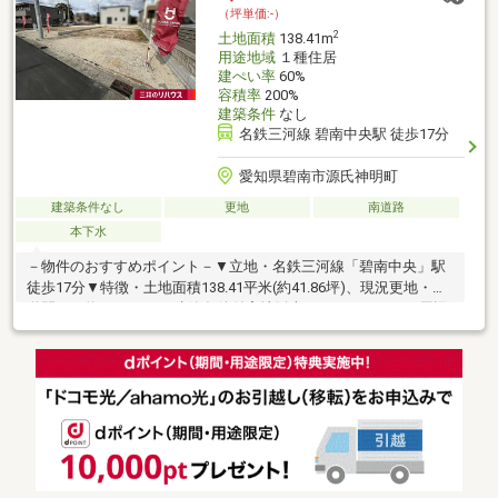
（坪単価:-）
2
土地面積
138.41m
用途地域
１種住居
建ぺい率
60%
容積率
200%
建築条件
なし
名鉄三河線 碧南中央駅 徒歩17分
愛知県碧南市源氏神明町
建築条件なし
更地
南道路
本下水
－物件のおすすめポイント－▼立地・名鉄三河線「碧南中央」駅
徒歩17分▼特徴・土地面積138.41平米(約41.86坪)、現況更地・接
道間口は約9.4mあり・建築条件付宅地販売ではありません▼周辺
環境・源氏神明公園 徒歩1分(約60m)・スーパー「カネスエ碧南幸
町店」徒歩7分(約550m)・セブンイレブン碧南日進町2丁目店 徒歩
7分(約550m)・スギ薬局碧南幸店 徒歩7分(約550m)※契約にあたっ
ては農地転用の届出が必要となります■ ご希望の住まい探しをお
手伝いします ━━━━━・・・物件の詳細・ご相談はお気軽にお
問い合わせください。