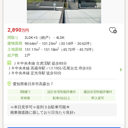
2,890
万円
間取り
2LDK+S（納戸）・4LDK
建物面積
2
2
99.64m
・101.25m
（30.14坪・30.62坪）
土地面積
2
2
151.17m
・151.18m
（45.72坪・45.73坪）
総戸数
2戸
ＪＲ中央本線 古虎渓駅 徒歩83分
ＪＲ中央本線 高蔵寺駅 バス19分/石尾台北 停歩3分
ＪＲ中央本線 定光寺駅 徒歩53分
愛知県春日井市高森台７
2階建て
設計住宅性能評価付
建設住宅性能評価付
所有権
駐車2台以上
即入居可
≪本日見学可≫並列３台駐車可能☆
南東側道路に面しており日当たり良好♪