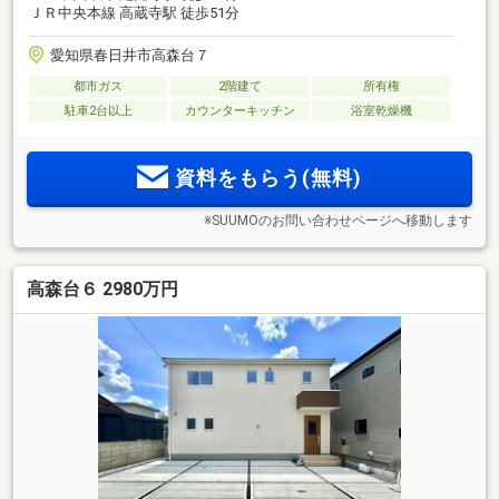
ＪＲ中央本線 高蔵寺駅 徒歩51分
愛知県春日井市高森台７
都市ガス
2階建て
所有権
駐車2台以上
カウンターキッチン
浴室乾燥機
資料をもらう(無料)
※SUUMOのお問い合わせページへ移動します
高森台６ 2980万円