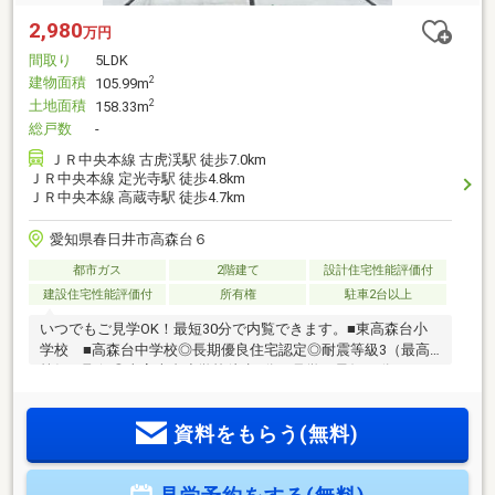
2,980
万円
間取り
5LDK
建物面積
2
105.99m
土地面積
2
158.33m
総戸数
-
ＪＲ中央本線 古虎渓駅 徒歩7.0km
ＪＲ中央本線 定光寺駅 徒歩4.8km
ＪＲ中央本線 高蔵寺駅 徒歩4.7km
愛知県春日井市高森台６
都市ガス
2階建て
設計住宅性能評価付
建設住宅性能評価付
所有権
駐車2台以上
いつでもご見学OK！最短30分で内覧できます。■東高森台小
学校 ■高森台中学校◎長期優良住宅認定◎耐震等級3（最高
等級）取得◎東高森台小学校徒歩7分≪見学は最短30分から
≫8:00～20:00、ご希望の時間にご案内いたします。◆赤色
「見学予約」をタップ→日時をお選びください。≪お急ぎの
資料をもらう(無料)
方はお電話で≫◇青色の電話マークをタップ自己資金が少な
い方、他にお借入がある方も大歓迎です。諸費用込みの資金
計画から、お客様に合った金融機関選びまでサポートいたし