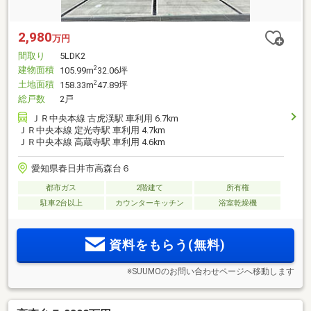
2,980
万円
間取り
5LDK2
建物面積
2
105.99m
32.06坪
土地面積
2
158.33m
47.89坪
総戸数
2戸
ＪＲ中央本線 古虎渓駅 車利用 6.7km
ＪＲ中央本線 定光寺駅 車利用 4.7km
ＪＲ中央本線 高蔵寺駅 車利用 4.6km
愛知県春日井市高森台６
都市ガス
2階建て
所有権
駐車2台以上
カウンターキッチン
浴室乾燥機
資料をもらう(無料)
※SUUMOのお問い合わせページへ移動します