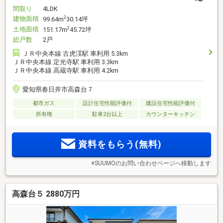
間取り
4LDK
建物面積
2
99.64m
30.14坪
土地面積
2
151.17m
45.72坪
総戸数
2戸
ＪＲ中央本線 古虎渓駅 車利用 5.3km
ＪＲ中央本線 定光寺駅 車利用 3.3km
ＪＲ中央本線 高蔵寺駅 車利用 4.2km
愛知県春日井市高森台７
都市ガス
設計住宅性能評価付
建設住宅性能評価付
所有権
駐車2台以上
カウンターキッチン
資料をもらう(無料)
※SUUMOのお問い合わせページへ移動します
高森台５ 2880万円