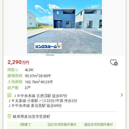
2,290
万円
間取り
4LDK
建物面積
2
95.57m
28.90坪
土地面積
2
162.76m
49.23坪
総戸数
2戸
ＪＲ中央本線 古虎渓駅 徒歩87分
ＪＲ太多線 小泉駅 バス22分/中原 停歩2分
ＪＲ中央本線 多治見駅 徒歩69分
岐阜県多治見市笠原町
2階建て
設計住宅性能評価付
建設住宅性能評価付