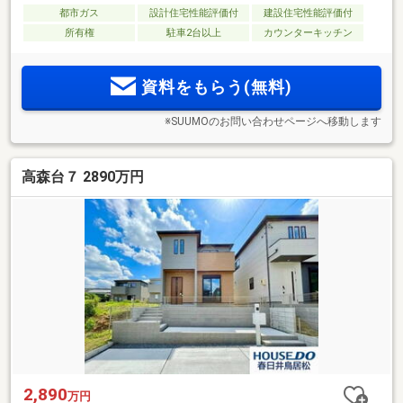
都市ガス
設計住宅性能評価付
建設住宅性能評価付
所有権
駐車2台以上
カウンターキッチン
資料をもらう(無料)
※SUUMOのお問い合わせページへ移動します
高森台７ 2890万円
2,890
万円