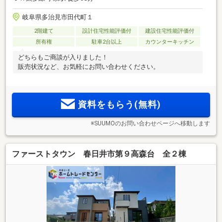
岐阜県多治見市田代町１
2階建て
設計住宅性能評価付
建設住宅性能評価付
所有権
駐車2台以上
カウンターキッチン
どちらもご商談が入りました！
販売状況など、お気軽にお問い合わせください。
資料をもらう(無料)
※SUUMOのお問い合わせページへ移動します
ファーストタウン 春日井市第９高森台 全２棟