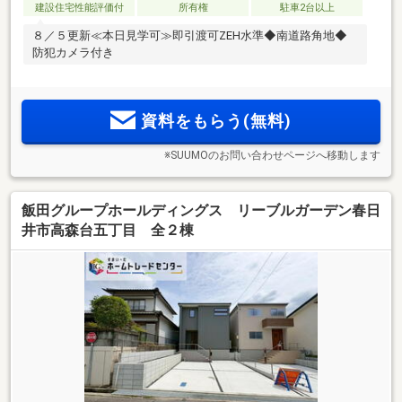
建設住宅性能評価付
所有権
駐車2台以上
８／５更新≪本日見学可≫即引渡可ZEH水準◆南道路角地◆
防犯カメラ付き
資料をもらう(無料)
※SUUMOのお問い合わせページへ移動します
飯田グループホールディングス リーブルガーデン春日
井市高森台五丁目 全２棟