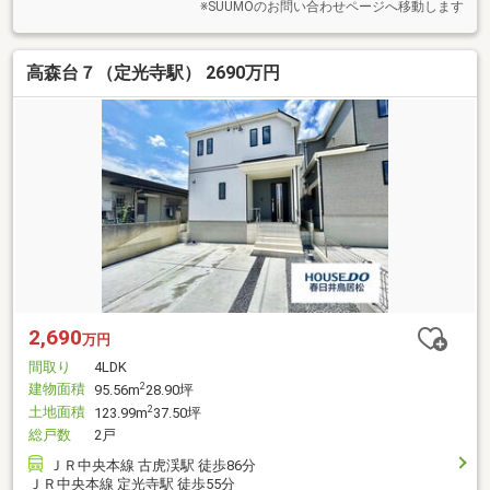
※SUUMOのお問い合わせページへ移動します
高森台７（定光寺駅） 2690万円
2,690
万円
間取り
4LDK
建物面積
2
95.56m
28.90坪
土地面積
2
123.99m
37.50坪
総戸数
2戸
ＪＲ中央本線 古虎渓駅 徒歩86分
ＪＲ中央本線 定光寺駅 徒歩55分