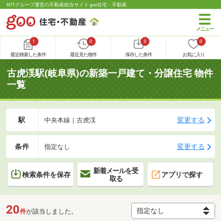
NTTグループ運営の不動産総合サイト goo住宅・不動産
1
0
0
0
最近検索した条件
最近見た物件
保存した条件
お気に入り
古虎渓駅(岐阜県)の新築一戸建て・分譲住宅 物件
一覧
駅
変更する
中央本線｜古虎渓
条件
変更する
指定なし
新着メールを受
検索条件を保存
アプリで探す
取る
20
件
が該当しました。