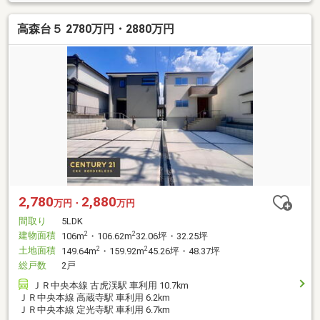
高森台５ 2780万円・2880万円
2,780
2,880
万円・
万円
間取り
5LDK
建物面積
2
2
106m
・106.62m
32.06坪・32.25坪
土地面積
2
2
149.64m
・159.92m
45.26坪・48.37坪
総戸数
2戸
ＪＲ中央本線 古虎渓駅 車利用 10.7km
ＪＲ中央本線 高蔵寺駅 車利用 6.2km
ＪＲ中央本線 定光寺駅 車利用 6.7km