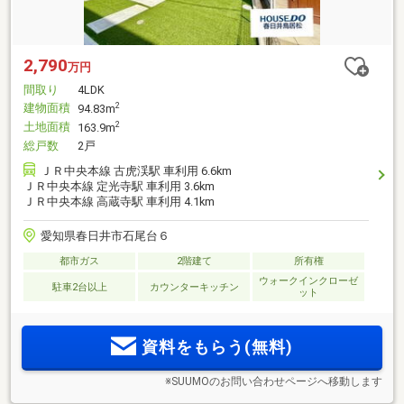
2,790
万円
間取り
4LDK
建物面積
2
94.83m
土地面積
2
163.9m
総戸数
2戸
ＪＲ中央本線 古虎渓駅 車利用 6.6km
ＪＲ中央本線 定光寺駅 車利用 3.6km
ＪＲ中央本線 高蔵寺駅 車利用 4.1km
愛知県春日井市石尾台６
都市ガス
2階建て
所有権
ウォークインクローゼ
駐車2台以上
カウンターキッチン
ット
資料をもらう(無料)
※SUUMOのお問い合わせページへ移動します