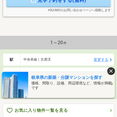
見学予約をする(無料)
ます。FP無料相談で、将来の家計まで見据えたご提案をいた
します。「まずは話だけでも」という方もお気軽にどうぞ◇
※SUUMOのお問い合わせページへ移動します
1～20
件
駅
変更する
中央本線｜古虎渓
条件
変更する
指定なし
岐阜県の新築・分譲マンションを探す
価格、間取り、設備、周辺環境など、情報が満載
新着メールを受
です
検索条件を保存
アプリで探す
取る
お気に入り物件一覧を見る