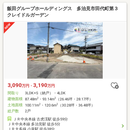
飯田グループホールディングス 多治見市田代町第３
クレイドルガーデン
3,090
3,190
万円・
万円
間取り
3LDK+S（納戸）・4LDK
建物面積
2
2
87.48m
・93.14m
（26.46坪・28.17坪）
土地面積
2
2
100.11m
・120.6m
（30.28坪・36.48坪）
総戸数
2戸
ＪＲ中央本線 古虎渓駅 徒歩59分
ＪＲ中央本線 多治見駅 徒歩5分
ＪＲ太多線 小泉駅 徒歩38分