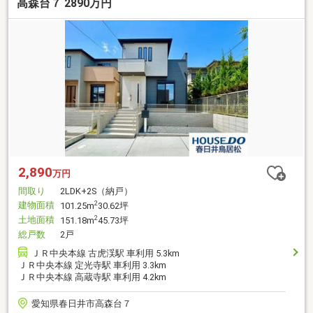
高森台７ 2890万円
2,890
万円
間取り
2LDK+2S（納戸）
建物面積
2
101.25m
30.62坪
土地面積
2
151.18m
45.73坪
総戸数
2戸
ＪＲ中央本線 古虎渓駅 車利用 5.3km
ＪＲ中央本線 定光寺駅 車利用 3.3km
ＪＲ中央本線 高蔵寺駅 車利用 4.2km
愛知県春日井市高森台７