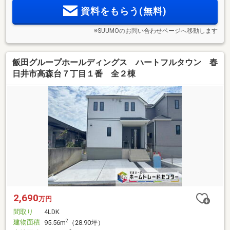
資料をもらう(無料)
※SUUMOのお問い合わせページへ移動します
飯田グループホールディングス ハートフルタウン 春
日井市高森台７丁目１番 全２棟
2,690
万円
間取り
4LDK
建物面積
2
95.56m
（28.90坪）