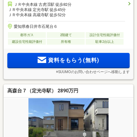
ＪＲ中央本線 古虎渓駅 徒歩82分
ＪＲ中央本線 定光寺駅 徒歩45分
ＪＲ中央本線 高蔵寺駅 徒歩52分
愛知県春日井市石尾台６
都市ガス
2階建て
設計住宅性能評価付
建設住宅性能評価付
所有権
駐車2台以上
資料をもらう(無料)
※SUUMOのお問い合わせページへ移動します
高森台７（定光寺駅） 2890万円