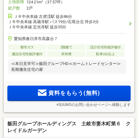
土地面積
2
124.21m
（37.57坪）
総戸数
2戸
ＪＲ中央本線 古虎渓駅 徒歩86分
ＪＲ中央本線 高蔵寺駅 バス19分/石尾台北 停歩3分
ＪＲ中央本線 定光寺駅 徒歩55分
愛知県春日井市高森台７
都市ガス
2階建て
設計住宅性能評価付
建設住宅性能評価付
所有権
駐車2台以上
≪本日見学可≫飯田グループHD≪ホームトレードセンター≫
長期優良住宅の家
資料をもらう(無料)
※SUUMOのお問い合わせページへ移動します
飯田グループホールディングス 土岐市妻木町第６ ク
レイドルガーデン