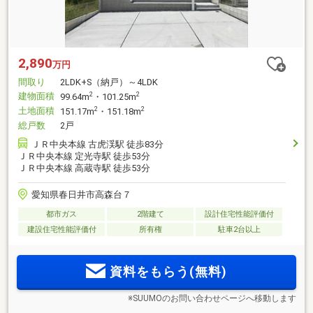
2,890
万円
間取り
2LDK+S（納戸）～4LDK
建物面積
2
2
99.64m
・101.25m
土地面積
2
2
151.17m
・151.18m
総戸数
2戸
ＪＲ中央本線 古虎渓駅 徒歩83分
ＪＲ中央本線 定光寺駅 徒歩53分
ＪＲ中央本線 高蔵寺駅 徒歩53分
愛知県春日井市高森台７
都市ガス
2階建て
設計住宅性能評価付
建設住宅性能評価付
所有権
駐車2台以上
資料をもらう(無料)
※SUUMOのお問い合わせページへ移動します