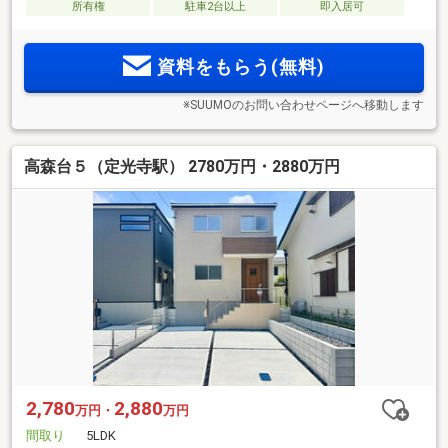
所有権
駐車2台以上
即入居可
資料をもらう(無料)
※SUUMOのお問い合わせページへ移動します
高森台５（定光寺駅） 2780万円・2880万円
2,780
2,880
万円・
万円
間取り
5LDK