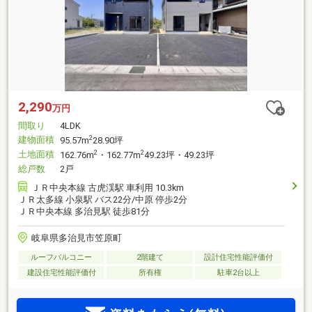
2,290
万円
間取り
4LDK
建物面積
2
95.57m
28.90坪
土地面積
2
2
162.76m
・162.77m
49.23坪・49.23坪
総戸数
2戸
ＪＲ中央本線 古虎渓駅 車利用 10.3km
ＪＲ太多線 小泉駅 バス22分/中原 停歩2分
ＪＲ中央本線 多治見駅 徒歩81分
岐阜県多治見市笠原町
ルーフバルコニー
2階建て
設計住宅性能評価付
建設住宅性能評価付
所有権
駐車2台以上