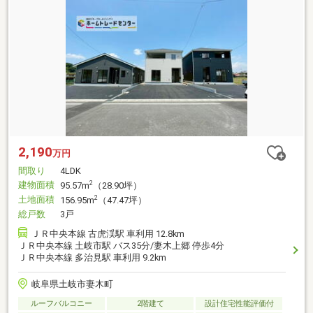
2,190
万円
間取り
4LDK
建物面積
2
95.57m
（28.90坪）
土地面積
2
156.95m
（47.47坪）
総戸数
3戸
ＪＲ中央本線 古虎渓駅 車利用 12.8km
ＪＲ中央本線 土岐市駅 バス35分/妻木上郷 停歩4分
ＪＲ中央本線 多治見駅 車利用 9.2km
岐阜県土岐市妻木町
ルーフバルコニー
2階建て
設計住宅性能評価付