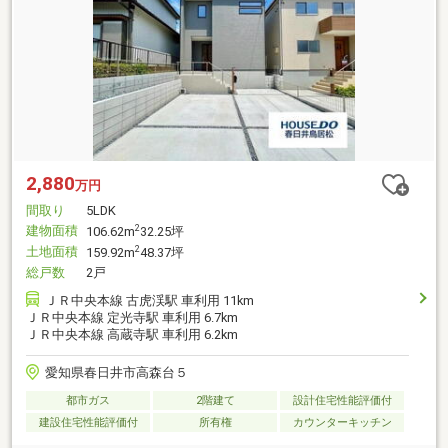
2,880
万円
間取り
5LDK
建物面積
2
106.62m
32.25坪
土地面積
2
159.92m
48.37坪
総戸数
2戸
ＪＲ中央本線 古虎渓駅 車利用 11km
ＪＲ中央本線 定光寺駅 車利用 6.7km
ＪＲ中央本線 高蔵寺駅 車利用 6.2km
愛知県春日井市高森台５
都市ガス
2階建て
設計住宅性能評価付
建設住宅性能評価付
所有権
カウンターキッチン