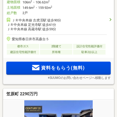
建物面積
2
2
106m
・106.62m
土地面積
2
2
149.6m
・159.92m
総戸数
2戸
ＪＲ中央本線 古虎渓駅 徒歩90分
ＪＲ中央本線 定光寺駅 徒歩61分
ＪＲ中央本線 高蔵寺駅 徒歩59分
愛知県春日井市高森台５
都市ガス
2階建て
設計住宅性能評価付
建設住宅性能評価付
所有権
駐車2台以上
資料をもらう(無料)
※SUUMOのお問い合わせページへ移動します
笠原町 2290万円