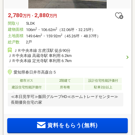
2,780
2,880
万円・
万円
間取り
5LDK
建物面積
2
2
106m
・106.62m
（32.06坪・32.25坪）
土地面積
2
2
149.64m
・159.92m
（45.26坪・48.37坪）
総戸数
2戸
ＪＲ中央本線 古虎渓駅 徒歩90分
ＪＲ中央本線 高蔵寺駅 車利用 6.2km
ＪＲ中央本線 定光寺駅 車利用 6.7km
愛知県春日井市高森台５
都市ガス
2階建て
設計住宅性能評価付
建設住宅性能評価付
所有権
駐車2台以上
≪本日見学可≫飯田グループHD≪ホームトレードセンター≫
長期優良住宅の家
資料をもらう(無料)