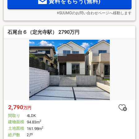
資料をもらう(無料)
※SUUMOのお問い合わせページへ移動します
石尾台６（定光寺駅） 2790万円
2,790
万円
間取り
4LDK
建物面積
2
94.83m
土地面積
2
161.98m
総戸数
2戸