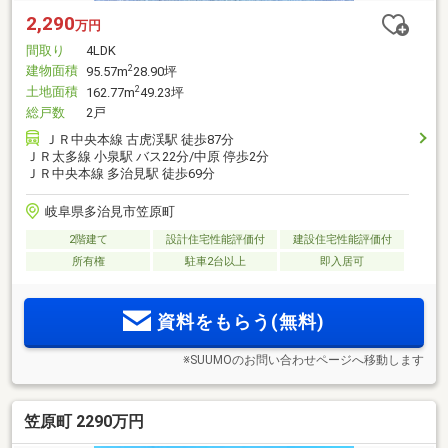
2,290
万円
間取り
4LDK
建物面積
2
95.57m
28.90坪
土地面積
2
162.77m
49.23坪
総戸数
2戸
ＪＲ中央本線 古虎渓駅 徒歩87分
ＪＲ太多線 小泉駅 バス22分/中原 停歩2分
ＪＲ中央本線 多治見駅 徒歩69分
岐阜県多治見市笠原町
2階建て
設計住宅性能評価付
建設住宅性能評価付
所有権
駐車2台以上
即入居可
資料をもらう(無料)
※SUUMOのお問い合わせページへ移動します
笠原町 2290万円