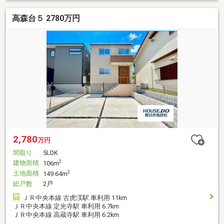
高森台５ 2780万円
2,780
万円
間取り
5LDK
建物面積
2
106m
土地面積
2
149.64m
総戸数
2戸
ＪＲ中央本線 古虎渓駅 車利用 11km
ＪＲ中央本線 定光寺駅 車利用 6.7km
ＪＲ中央本線 高蔵寺駅 車利用 6.2km