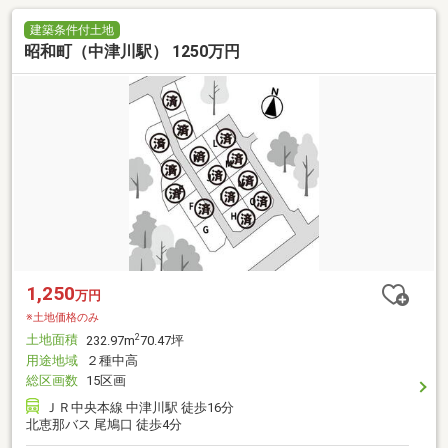
建築条件付土地
昭和町（中津川駅） 1250万円
1,250
万円
※土地価格のみ
土地面積
2
232.97m
70.47坪
用途地域
２種中高
総区画数
15区画
ＪＲ中央本線 中津川駅 徒歩16分
北恵那バス 尾鳩口 徒歩4分