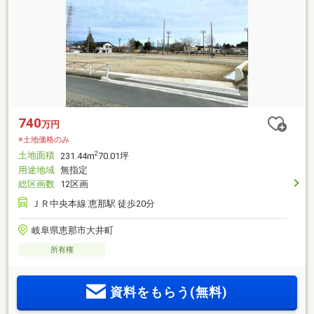
740
万円
※土地価格のみ
土地面積
2
231.44m
70.01坪
用途地域
無指定
総区画数
12区画
ＪＲ中央本線 恵那駅 徒歩20分
岐阜県恵那市大井町
所有権
資料をもらう(無料)