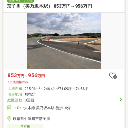
茄子川（美乃坂本駅） 853万円～956万円
853
956
万円～
万円
※土地価格のみ
土地面積
2
2
235.01m
～246.41m
71.09坪～74.53坪
用途地域
無指定
総区画数
8区画
ＪＲ中央本線 美乃坂本駅 徒歩16分
岐阜県中津川市茄子川
所有権