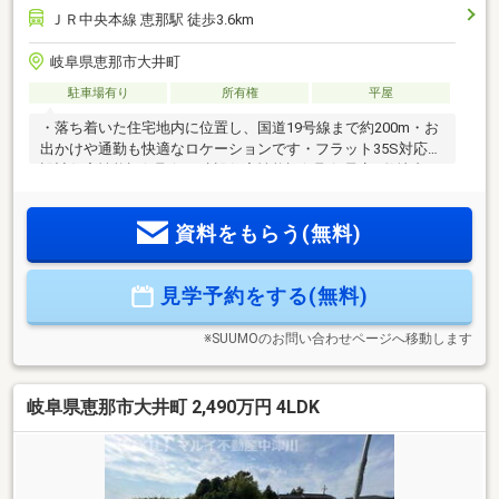
ＪＲ中央本線 恵那駅 徒歩3.6km
岐阜県恵那市大井町
駐車場有り
所有権
平屋
・落ち着いた住宅地内に位置し、国道19号線まで約200m・お
出かけや通勤も快適なロケーションです・フラット35S対応、
設計住宅性能評価取得、建設住宅性能評価取得予定※敷地内に
電柱及び支線が入る場合があります。※司法書士は売主指定に
なります。◇お問い合わせ方法◇≪ 最短1分！見学予約≫日程
資料をもらう(無料)
調整も手間いらず！赤の見学予約をタップ！見学日程からご
都合の良いお日にちをお選びください≪ 直接お電話で！
≫【通話無料】0573-62-2201スマホの方は青の「電話マー
見学予約をする(無料)
ク」をタップ！≪ 資料請求 ≫オレンジのボタンをタップ！担
当：池戸
※SUUMOのお問い合わせページへ移動します
岐阜県恵那市大井町 2,490万円 4LDK