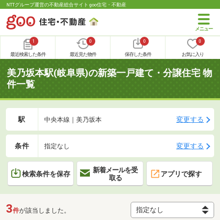
NTTグループ運営の不動産総合サイト goo住宅・不動産
1
0
0
0
最近検索した条件
最近見た物件
保存した条件
お気に入り
美乃坂本駅(岐阜県)の新築一戸建て・分譲住宅 物
件一覧
駅
変更する
中央本線｜美乃坂本
条件
変更する
指定なし
新着メールを受
検索条件を保存
アプリで探す
取る
3
件
が該当しました。