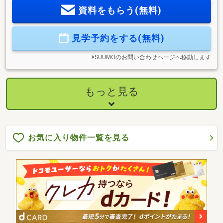
定になります。◇お問い合わせ方法◇≪ 最短1分！見学予約≫
資料をもらう(無料)
日程調整も手間いらず！赤の見学予約をタップ！見学日程か
らご都合の良いお日にちをお選びください≪ 直接お電話で！
≫【通話無料】0573-62-2201スマホの方は青の「電話マー
見学予約をする(無料)
ク」をタップ！≪ 資料請求 ≫オレンジのボタンをタップ！担
当：池戸
※SUUMOのお問い合わせページへ移動します
もっと見る
お気に入り物件一覧を見る