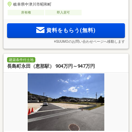
岐阜県中津川市昭和町
所有権
即入居可
資料をもらう(無料)
※SUUMOのお問い合わせページへ移動します
建築条件付土地
長島町永田（恵那駅） 904万円～947万円