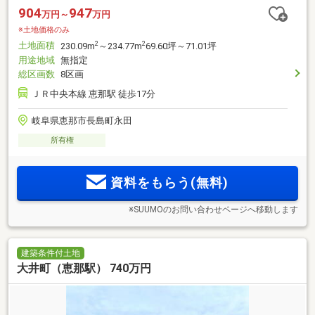
904
947
万円～
万円
※土地価格のみ
土地面積
2
2
230.09m
～234.77m
69.60坪～71.01坪
用途地域
無指定
総区画数
8区画
ＪＲ中央本線 恵那駅 徒歩17分
岐阜県恵那市長島町永田
所有権
資料をもらう(無料)
※SUUMOのお問い合わせページへ移動します
建築条件付土地
大井町（恵那駅） 740万円