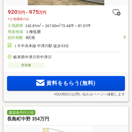
920
975
万円～
万円
※土地価格のみ
土地面積
2
2
242.81m
～267.83m
73.44坪～81.01坪
用途地域
１種低層
総区画数
4区画
ＪＲ中央本線 中津川駅 徒歩33分
岐阜県中津川市中津川
所有権
資料をもらう(無料)
※SUUMOのお問い合わせページへ移動します
建築条件付土地
長島町中野 354万円