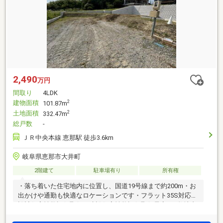
2,490
万円
間取り
4LDK
建物面積
2
101.87m
土地面積
2
332.47m
総戸数
-
ＪＲ中央本線 恵那駅 徒歩3.6km
岐阜県恵那市大井町
2階建て
駐車場有り
所有権
・落ち着いた住宅地内に位置し、国道19号線まで約200m・お
出かけや通勤も快適なロケーションです・フラット35S対応、
設計住宅性能評価取得、建設住宅性能評価取得予定 ※敷地内
に電柱及び支線が入る場合があります。 ※司法書士は売主指