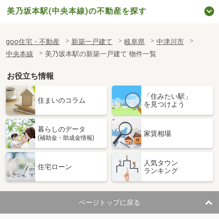
美乃坂本駅(中央本線)の不動産を探す
goo住宅・不動産
新築一戸建て
岐阜県
中津川市
中央本線
美乃坂本駅の新築一戸建て 物件一覧
お役立ち情報
「住みたい駅」
住まいのコラム
を見つけよう
暮らしのデータ
家賃相場
(補助金・助成金情報)
人気タウン
住宅ローン
ランキング
ページトップに戻る