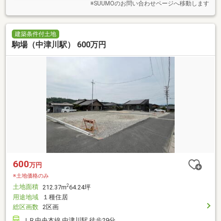
※SUUMOのお問い合わせページへ移動します
建築条件付土地
駒場（中津川駅） 600万円
600
万円
※土地価格のみ
土地面積
2
212.37m
64.24坪
用途地域
１種住居
総区画数
2区画
ＪＲ中央本線 中津川駅 徒歩29分