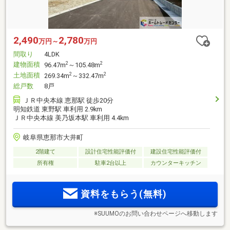
2,490
2,780
万円～
万円
間取り
4LDK
建物面積
2
2
96.47m
～105.48m
土地面積
2
2
269.34m
～332.47m
総戸数
8戸
ＪＲ中央本線 恵那駅 徒歩20分
明知鉄道 東野駅 車利用 2.9km
ＪＲ中央本線 美乃坂本駅 車利用 4.4km
岐阜県恵那市大井町
2階建て
設計住宅性能評価付
建設住宅性能評価付
所有権
駐車2台以上
カウンターキッチン
資料をもらう(無料)
※SUUMOのお問い合わせページへ移動します