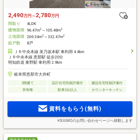
2,490
2,780
万円～
万円
間取り
4LDK
建物面積
2
2
96.47m
～105.48m
土地面積
2
2
269.34m
～332.47m
総戸数
8戸
ＪＲ中央本線 美乃坂本駅 車利用 4.4km
ＪＲ中央本線 恵那駅 徒歩20分
明知鉄道 東野駅 車利用 2.9km
岐阜県恵那市大井町
2階建て
設計住宅性能評価付
建設住宅性能評価付
所有権
駐車2台以上
カウンターキッチン
資料をもらう(無料)
※SUUMOのお問い合わせページへ移動します
建築条件付土地