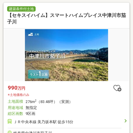
建築条件付土地
【セキスイハイム】スマートハイムプレイス中津川市茄
子川
990
万円
※土地価格のみ
土地面積
2
276m
（83.48坪）（実測）
用途地域
無指定
総区画数
9区画
ＪＲ中央本線 美乃坂本駅 徒歩15分