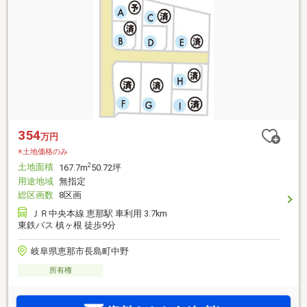
354
万円
※土地価格のみ
土地面積
2
167.7m
50.72坪
用途地域
無指定
総区画数
8区画
ＪＲ中央本線 恵那駅 車利用 3.7km
東鉄バス 槙ヶ根 徒歩9分
岐阜県恵那市長島町中野
所有権