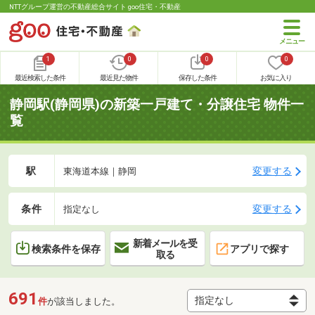
NTTグループ運営の不動産総合サイト goo住宅・不動産
1
0
0
0
最近検索した条件
最近見た物件
保存した条件
お気に入り
静岡駅(静岡県)の新築一戸建て・分譲住宅 物件一
覧
駅
変更する
東海道本線｜静岡
条件
変更する
指定なし
新着メールを受
検索条件を保存
アプリで探す
取る
691
件
が該当しました。