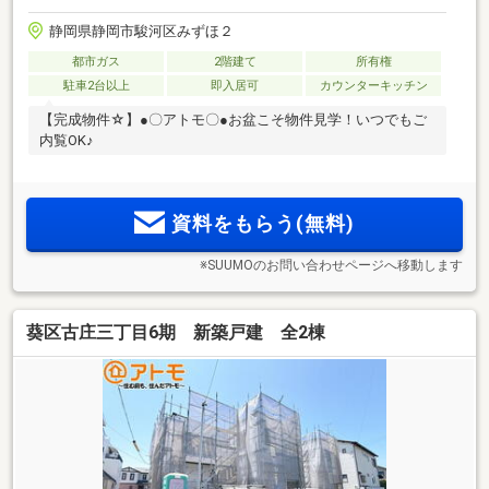
静岡県静岡市駿河区みずほ２
都市ガス
2階建て
所有権
駐車2台以上
即入居可
カウンターキッチン
【完成物件☆】●〇アトモ〇●お盆こそ物件見学！いつでもご
内覧OK♪
資料をもらう(無料)
※SUUMOのお問い合わせページへ移動します
葵区古庄三丁目6期 新築戸建 全2棟