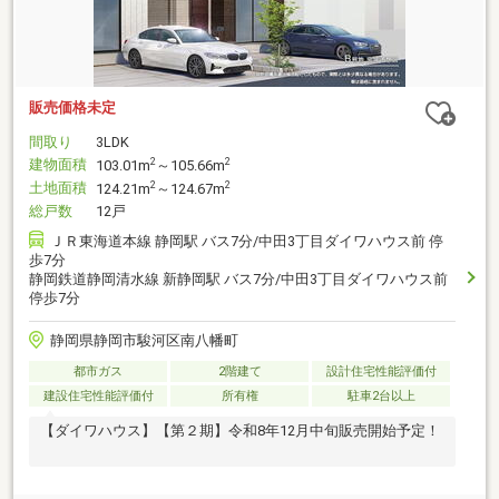
販売価格未定
間取り
3LDK
建物面積
2
2
103.01m
～105.66m
土地面積
2
2
124.21m
～124.67m
総戸数
12戸
ＪＲ東海道本線 静岡駅 バス7分/中田3丁目ダイワハウス前 停
歩7分
静岡鉄道静岡清水線 新静岡駅 バス7分/中田3丁目ダイワハウス前
停歩7分
静岡県静岡市駿河区南八幡町
都市ガス
2階建て
設計住宅性能評価付
建設住宅性能評価付
所有権
駐車2台以上
【ダイワハウス】【第２期】令和8年12月中旬販売開始予定！