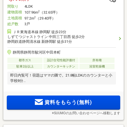
間取り
4LDK
建物面積
2
107.96m
（32.65坪）
土地面積
2
97.2m
（29.40坪）
総戸数
3戸
ＪＲ東海道本線 静岡駅 徒歩23分
しずてつジャストライン 中田三丁目西 徒歩2分
静岡鉄道静岡清水線 新静岡駅 徒歩31分
静岡県静岡市駿河区中田本町
都市ガス
設計住宅性能評価付
所有権
駐車2台以上
カウンターキッチン
浴室乾燥機
即日内覧可！宿題はママの隣で。21.8帖LDKのカウンターと小
学校8分
資料をもらう(無料)
※SUUMOのお問い合わせページへ移動します