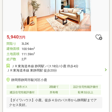
5,940
万円
間取り
3LDK
建物面積
2
100.94m
土地面積
2
111.59m
総戸数
2戸
ＪＲ東海道本線 静岡駅 バス18分/小鹿 停歩4分
ＪＲ東海道本線 東静岡駅 徒歩20分
静岡県静岡市駿河区小鹿
都市ガス
2階建て
設計住宅性能評価付
建設住宅性能評価付
所有権
駐車2台以上
【ダイワハウス】小鹿。徒歩４分のバス停から静岡駅までア
クセス良好。