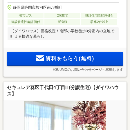
静岡県静岡市駿河区南八幡町
都市ガス
2階建て
設計住宅性能評価付
建設住宅性能評価付
所有権
駐車2台以上
【ダイワハウス】価格改定！南部小学校徒歩3分圏内の立地で
叶える快適な暮らし
資料をもらう(無料)
※SUUMOのお問い合わせページへ移動します
セキュレア葵区千代田4丁目II (分譲住宅)【ダイワハウ
ス】