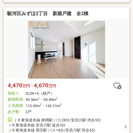
駿河区みずほ2丁目 新築戸建 全2棟
4,470
4,670
万円・
万円
間取り
3LDK+S（納戸）
建物面積
2
2
93.56m
・94.49m
土地面積
2
2
115.45m
・143.31m
総戸数
2戸
ＪＲ東海道本線 静岡駅 バス28分/安倍川駅 停歩5分
ＪＲ東海道本線 安倍川駅 徒歩5分
ＪＲ東海道本線 用宗駅 バス14分/安倍川駅 停歩5分