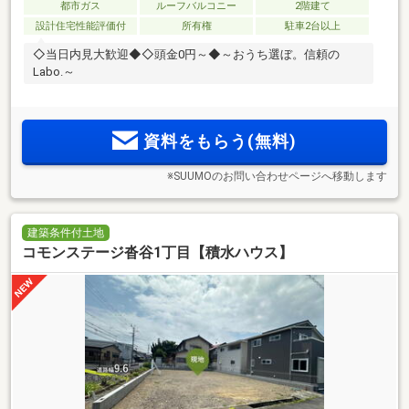
都市ガス
ルーフバルコニー
2階建て
設計住宅性能評価付
所有権
駐車2台以上
◇当日内見大歓迎◆◇頭金0円～◆～おうち選ぼ。信頼の
Labo.～
資料をもらう(無料)
※SUUMOのお問い合わせページへ移動します
建築条件付土地
コモンステージ沓谷1丁目【積水ハウス】