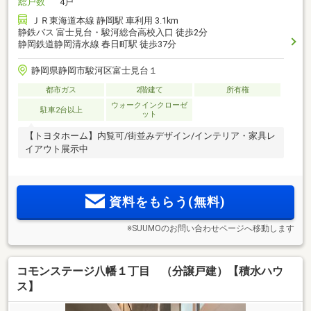
総戸数
4戸
ＪＲ東海道本線 静岡駅 車利用 3.1km
静鉄バス 富士見台・駿河総合高校入口 徒歩2分
静岡鉄道静岡清水線 春日町駅 徒歩37分
静岡県静岡市駿河区富士見台１
都市ガス
2階建て
所有権
ウォークインクローゼ
駐車2台以上
ット
【トヨタホーム】内覧可/街並みデザイン/インテリア・家具レ
イアウト展示中
資料をもらう(無料)
※SUUMOのお問い合わせページへ移動します
コモンステージ八幡１丁目 （分譲戸建）【積水ハウ
ス】