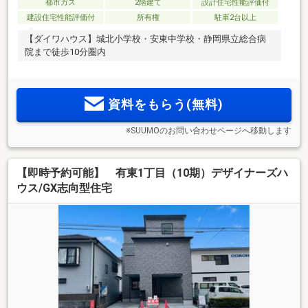
都市ガス
2階建て
設計住宅性能評価付
建設住宅性能評価付
所有権
駐車2台以上
【ダイワハウス】城北小学校・安東中学校・静岡県立総合病
院まで徒歩10分圏内
資料をもらう(無料)
※SUUMOのお問い合わせページへ移動します
【即時予約可能】 有東1丁目（10期）デザイナーズハ
ウス/GX志向型住宅