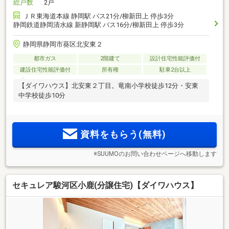
総戸数
2戸
ＪＲ東海道本線 静岡駅 バス21分/柳新田上 停歩3分
静岡鉄道静岡清水線 新静岡駅 バス16分/柳新田上 停歩3分
静岡県静岡市葵区北安東２
都市ガス
2階建て
設計住宅性能評価付
建設住宅性能評価付
所有権
駐車2台以上
【ダイワハウス】北安東２丁目。竜南小学校徒歩12分・安東
中学校徒歩10分
資料をもらう(無料)
※SUUMOのお問い合わせページへ移動します
セキュレア駿河区小鹿(分譲住宅)【ダイワハウス】