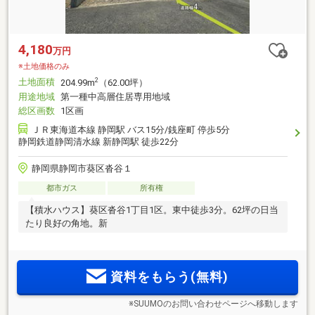
4,180
万円
※土地価格のみ
土地面積
2
204.99m
（62.00坪）
用途地域
第一種中高層住居専用地域
総区画数
1区画
ＪＲ東海道本線 静岡駅 バス15分/銭座町 停歩5分
静岡鉄道静岡清水線 新静岡駅 徒歩22分
静岡県静岡市葵区沓谷１
都市ガス
所有権
【積水ハウス】葵区沓谷1丁目1区。東中徒歩3分。62坪の日当
たり良好の角地。新
資料をもらう(無料)
※SUUMOのお問い合わせページへ移動します