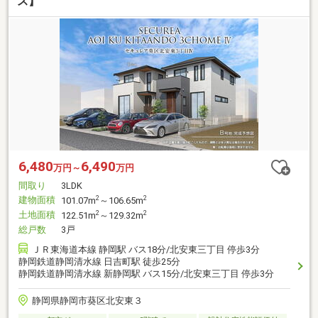
ス】
6,480
6,490
万円～
万円
間取り
3LDK
建物面積
2
2
101.07m
～106.65m
土地面積
2
2
122.51m
～129.32m
総戸数
3戸
ＪＲ東海道本線 静岡駅 バス18分/北安東三丁目 停歩3分
静岡鉄道静岡清水線 日吉町駅 徒歩25分
静岡鉄道静岡清水線 新静岡駅 バス15分/北安東三丁目 停歩3分
静岡県静岡市葵区北安東３