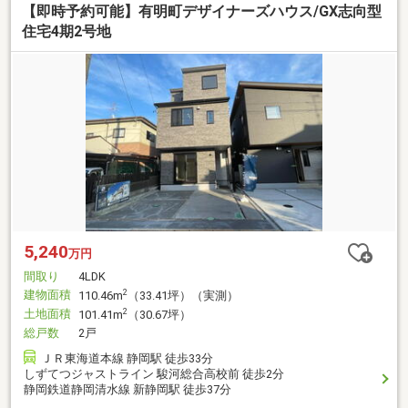
【即時予約可能】有明町デザイナーズハウス/GX志向型
住宅4期2号地
5,240
万円
間取り
4LDK
建物面積
2
110.46m
（33.41坪）（実測）
土地面積
2
101.41m
（30.67坪）
総戸数
2戸
ＪＲ東海道本線 静岡駅 徒歩33分
しずてつジャストライン 駿河総合高校前 徒歩2分
静岡鉄道静岡清水線 新静岡駅 徒歩37分