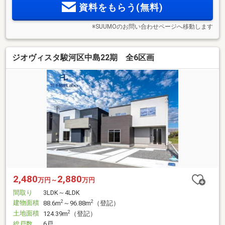
資料をもらう(無料)
※SUUMOのお問い合わせページへ移動します
ジオヴィスタ駿河区中島22期 全6区画
2,480
2,880
万円～
万円
間取り
3LDK～4LDK
建物面積
2
2
88.6m
～96.88m
（登記）
土地面積
2
124.39m
（登記）
総戸数
6戸