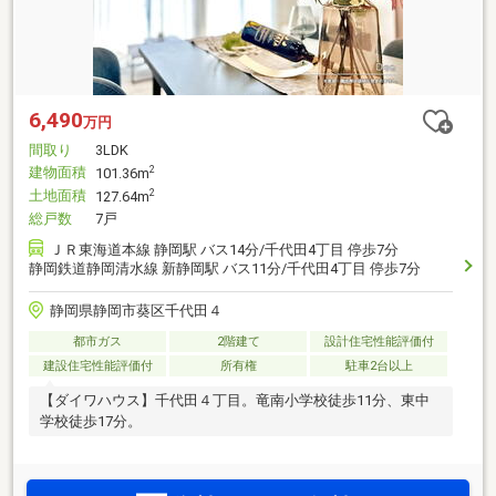
6,490
万円
間取り
3LDK
建物面積
2
101.36m
土地面積
2
127.64m
総戸数
7戸
ＪＲ東海道本線 静岡駅 バス14分/千代田4丁目 停歩7分
静岡鉄道静岡清水線 新静岡駅 バス11分/千代田4丁目 停歩7分
静岡県静岡市葵区千代田４
都市ガス
2階建て
設計住宅性能評価付
建設住宅性能評価付
所有権
駐車2台以上
【ダイワハウス】千代田４丁目。竜南小学校徒歩11分、東中
学校徒歩17分。