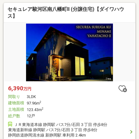
セキュレア駿河区南八幡町II (分譲住宅)【ダイワハウ
ス】
6,390
万円
間取り
3LDK
建物面積
2
97.96m
土地面積
2
123.43m
総戸数
12戸
ＪＲ東海道本線 静岡駅 バス7分/石田３丁目 停歩8分
東海道新幹線 静岡駅 バス7分/石田３丁目 停歩8分
静岡鉄道静岡清水線 新静岡駅 車利用 2.4km