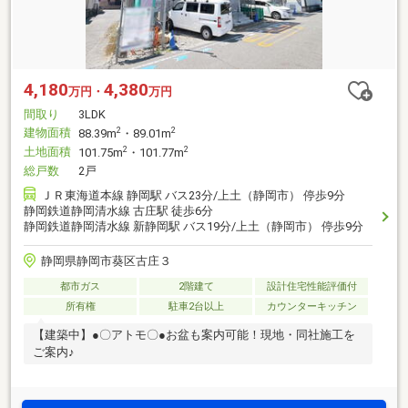
4,180
4,380
万円・
万円
間取り
3LDK
建物面積
2
2
88.39m
・89.01m
土地面積
2
2
101.75m
・101.77m
総戸数
2戸
ＪＲ東海道本線 静岡駅 バス23分/上土（静岡市） 停歩9分
静岡鉄道静岡清水線 古庄駅 徒歩6分
静岡鉄道静岡清水線 新静岡駅 バス19分/上土（静岡市） 停歩9分
静岡県静岡市葵区古庄３
都市ガス
2階建て
設計住宅性能評価付
所有権
駐車2台以上
カウンターキッチン
【建築中】●〇アトモ〇●お盆も案内可能！現地・同社施工を
ご案内♪