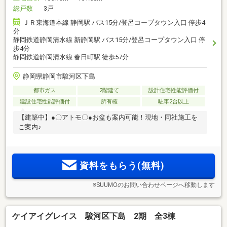
総戸数
3戸
ＪＲ東海道本線 静岡駅 バス15分/登呂コープタウン入口 停歩4
分
静岡鉄道静岡清水線 新静岡駅 バス15分/登呂コープタウン入口 停
歩4分
静岡鉄道静岡清水線 春日町駅 徒歩57分
静岡県静岡市駿河区下島
都市ガス
2階建て
設計住宅性能評価付
建設住宅性能評価付
所有権
駐車2台以上
【建築中】●〇アトモ〇●お盆も案内可能！現地・同社施工を
ご案内♪
資料をもらう(無料)
※SUUMOのお問い合わせページへ移動します
ケイアイグレイス 駿河区下島 2期 全3棟