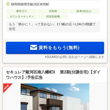
静岡県静岡市駿河区有明町
都市ガス
所有権
駐車2台以上
カウンターキッチン
浴室乾燥機
もう「静かに！」って言わない。21.5帖の広々LDKの3階建て
住宅
資料をもらう(無料)
※SUUMOのお問い合わせページへ移動します
セキュレア駿河区南八幡町II 第2期(分譲住宅)【ダイ
ワハウス】/予告広告