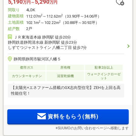
5,190
5,290
万円～
万円
間取り
4LDK
建物面積
2
2
112.07m
～112.62m
（33.90坪～34.06坪）
土地面積
2
2
102.1m
～102.22m
（30.88坪～30.92坪）
総戸数
2戸
ＪＲ東海道本線 静岡駅 徒歩20分
静岡鉄道静岡清水線 新静岡駅 徒歩23分
しずてつジャストライン 八幡二丁目 徒歩7分
静岡県静岡市駿河区八幡５
都市ガス
所有権
駐車2台以上
ウォークインクローゼ
カウンターキッチン
浴室乾燥機
ット
【太陽光+エネファーム搭載のGX志向型住宅】ZEHを上回る高
性能住宅！
資料をもらう(無料)
※SUUMOのお問い合わせページへ移動します