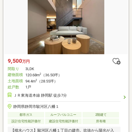
9,500
万円
間取り
3LDK
建物面積
2
120.68m
（36.50坪）
土地面積
2
94.4m
（28.55坪）
総戸数
1戸
ＪＲ東海道本線 静岡駅 徒歩7分
静岡県静岡市駿河区八幡１
都市ガス
ルーフバルコニー
2階建て
設計住宅性能評価付
建設住宅性能評価付
所有権
【積水ハウス】駿河区八幡１丁目の建売。吹抜から陽光が入