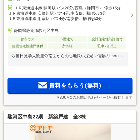
ＪＲ東海道本線 静岡駅 バス20分/西島（静岡市） 停歩15分
ＪＲ東海道本線 安倍川駅 バス4分/南安倍川橋 停歩3分
ＪＲ東海道本線 用宗駅 バス4分/南安倍川橋 停歩3分
静岡県静岡市駿河区中島
都市ガス
2階建て
設計住宅性能評価付
建設住宅性能評価付
所有権
駐車2台以上
◇当日見学大歓迎◇南面からの心地良い採光～信頼のLabo.～
資料をもらう(無料)
※SUUMOのお問い合わせページへ移動します
駿河区中島22期 新築戸建 全3棟