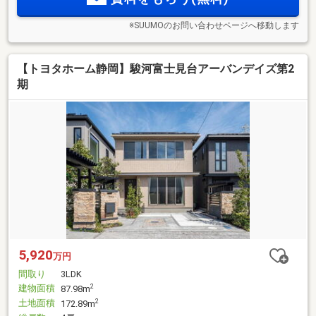
※SUUMOのお問い合わせページへ移動します
【トヨタホーム静岡】駿河富士見台アーバンデイズ第2
期
5,920
万円
間取り
3LDK
建物面積
2
87.98m
土地面積
2
172.89m