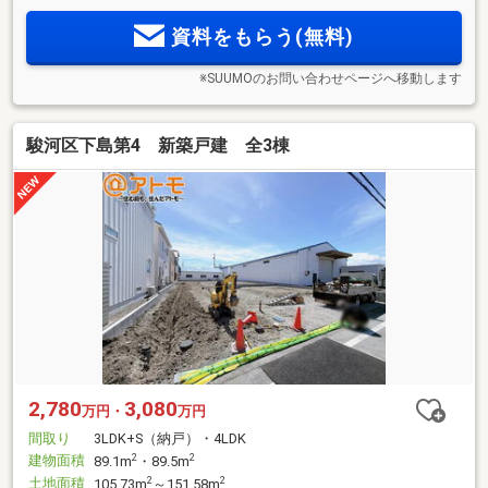
資料をもらう(無料)
※SUUMOのお問い合わせページへ移動します
駿河区下島第4 新築戸建 全3棟
2,780
3,080
万円・
万円
間取り
3LDK+S（納戸）・4LDK
建物面積
2
2
89.1m
・89.5m
土地面積
2
2
105.73m
～151.58m