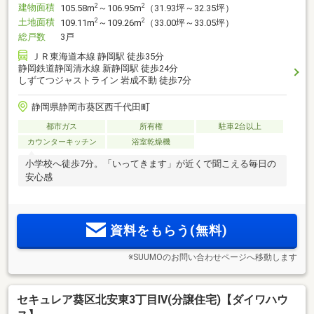
建物面積
2
2
105.58m
～106.95m
（31.93坪～32.35坪）
土地面積
2
2
109.11m
～109.26m
（33.00坪～33.05坪）
総戸数
3戸
ＪＲ東海道本線 静岡駅 徒歩35分
静岡鉄道静岡清水線 新静岡駅 徒歩24分
しずてつジャストライン 岩成不動 徒歩7分
静岡県静岡市葵区西千代田町
都市ガス
所有権
駐車2台以上
カウンターキッチン
浴室乾燥機
小学校へ徒歩7分。「いってきます」が近くで聞こえる毎日の
安心感
資料をもらう(無料)
※SUUMOのお問い合わせページへ移動します
セキュレア葵区北安東3丁目IV(分譲住宅)【ダイワハウ