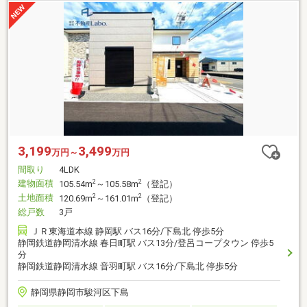
3,199
3,499
万円～
万円
間取り
4LDK
建物面積
2
2
105.54m
～105.58m
（登記）
土地面積
2
2
120.69m
～161.01m
（登記）
総戸数
3戸
ＪＲ東海道本線 静岡駅 バス16分/下島北 停歩5分
静岡鉄道静岡清水線 春日町駅 バス13分/登呂コープタウン 停歩5
分
静岡鉄道静岡清水線 音羽町駅 バス16分/下島北 停歩5分
静岡県静岡市駿河区下島