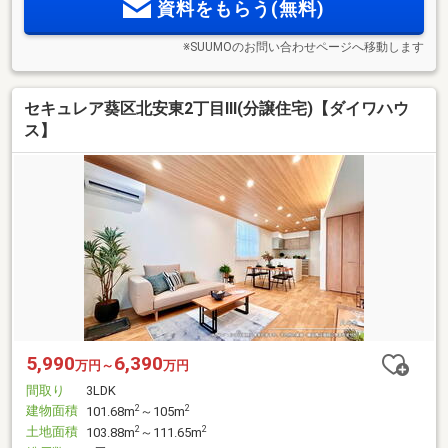
資料をもらう(無料)
※SUUMOのお問い合わせページへ移動します
セキュレア葵区北安東2丁目III(分譲住宅)【ダイワハウ
ス】
5,990
6,390
万円～
万円
間取り
3LDK
建物面積
2
2
101.68m
～105m
土地面積
2
2
103.88m
～111.65m