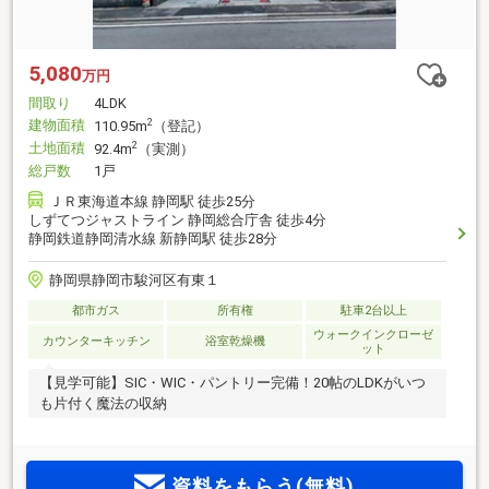
5,080
万円
間取り
4LDK
建物面積
2
110.95m
（登記）
土地面積
2
92.4m
（実測）
総戸数
1戸
ＪＲ東海道本線 静岡駅 徒歩25分
しずてつジャストライン 静岡総合庁舎 徒歩4分
静岡鉄道静岡清水線 新静岡駅 徒歩28分
静岡県静岡市駿河区有東１
都市ガス
所有権
駐車2台以上
ウォークインクローゼ
カウンターキッチン
浴室乾燥機
ット
【見学可能】SIC・WIC・パントリー完備！20帖のLDKがいつ
も片付く魔法の収納
資料をもらう(無料)