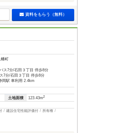
資料をもらう（無料）
八幡町
バス7分/石田３丁目 停歩8分
ス7分/石田３丁目 停歩8分
駅 車利用 2.4km
2
土地面積
123.43m
付
建設住宅性能評価付
所有権