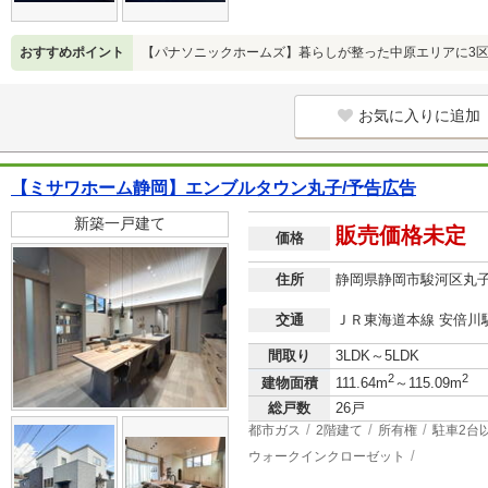
おすすめポイント
【パナソニックホームズ】暮らしが整った中原エリアに3
お気に入りに追加
【ミサワホーム静岡】エンブルタウン丸子/予告広告
新築一戸建て
販売価格未定
価格
住所
静岡県静岡市駿河区丸
交通
ＪＲ東海道本線 安倍川駅
間取り
3LDK～5LDK
2
2
建物面積
111.64m
～115.09m
総戸数
26戸
都市ガス
2階建て
所有権
駐車2台
ウォークインクローゼット