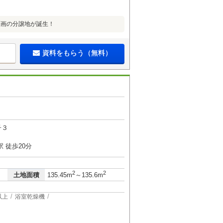
区画の分譲地が誕生！
資料をもらう（無料）
子３
 徒歩20分
2
2
土地面積
135.45m
～135.6m
以上
浴室乾燥機