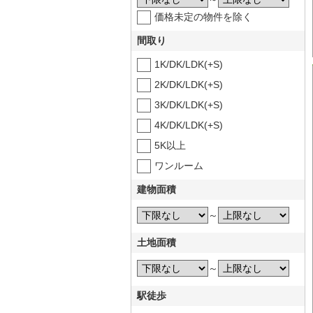
価格未定の物件を除く
間取り
1K/DK/LDK(+S)
2K/DK/LDK(+S)
3K/DK/LDK(+S)
4K/DK/LDK(+S)
5K以上
ワンルーム
建物面積
～
土地面積
～
駅徒歩