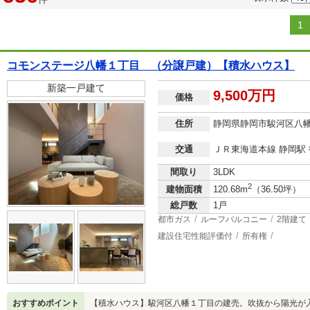
1
コモンステージ八幡１丁目 （分譲戸建）【積水ハウス】
新築一戸建て
9,500万円
価格
住所
静岡県静岡市駿河区八
交通
ＪＲ東海道本線 静岡駅 
間取り
3LDK
2
建物面積
120.68m
（36.50坪）
総戸数
1戸
都市ガス
ルーフバルコニー
2階建て
建設住宅性能評価付
所有権
おすすめポイント
【積水ハウス】駿河区八幡１丁目の建売。吹抜から陽光が