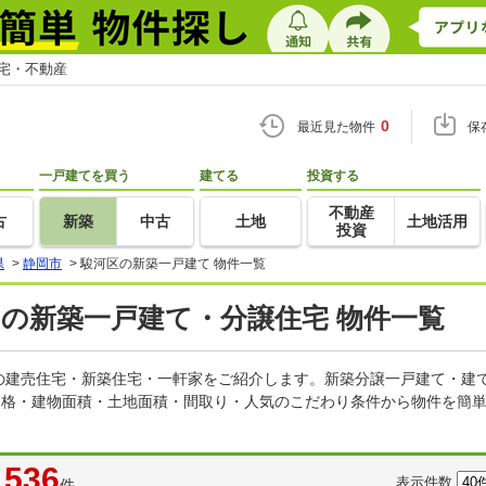
住宅・不動産
0
最近見た物件
保
一戸建てを買う
建てる
投資する
不動産
古
新築
中古
土地
土地活用
投資
県
>
静岡市
>
駿河区の新築一戸建て 物件一覧
)の新築一戸建て・分譲住宅 物件一覧
の建売住宅・新築住宅・一軒家をご紹介します。新築分譲一戸建て・建
価格・建物面積・土地面積・間取り・人気のこだわり条件から物件を簡単
536
表示件数
件