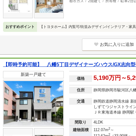
都市ガス
2階建て
所有権
駐車2台
おすすめポイント
【トヨタホーム】内覧可/街並みデザイン/インテリア・家
お気に入りに追加
【即時予約可能】 八幡5丁目デザイナーズハウス/GX志向型
新築一戸建て
5,190万円～5,
価格
住所
静岡県静岡市駿河区八
交通
静岡鉄道静岡清水線 新静
しずてつジャストライン
ＪＲ東海道本線 静岡駅 
間取り
4LDK
2
建物面積
112.07m
～
2