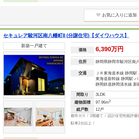
お気に入りに追加
セキュレア駿河区南八幡町II (分譲住宅)【ダイワハウス】
新築一戸建て
6,390万円
価格
住所
静岡県静岡市駿河区南
交通
ＪＲ東海道本線 静岡駅 
東海道新幹線 静岡駅 バ
静岡鉄道静岡清水線 新静岡
間取り
3LDK
2
建物面積
97.96m
総戸数
12戸
都市ガス
2階建て
設計住宅性能評価
駐車2台以上