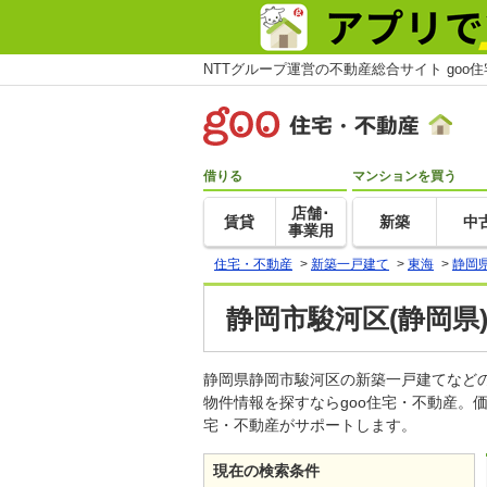
NTTグループ運営の不動産総合サイト goo
借りる
マンションを買う
店舗･
賃貸
新築
中
事業用
住宅・不動産
>
新築一戸建て
>
東海
>
静岡
静岡市駿河区(静岡県
静岡県静岡市駿河区の新築一戸建てなど
物件情報を探すならgoo住宅・不動産。
宅・不動産がサポートします。
現在の検索条件