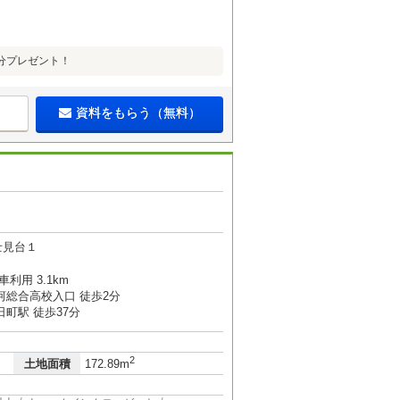
円分プレゼント！
資料をもらう（無料）
士見台１
利用 3.1km
河総合高校入口 徒歩2分
町駅 徒歩37分
2
土地面積
172.89m