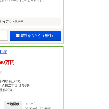
以上
ウォークインクローゼット
具レイアウト展示中
資料をもらう（無料）
住宅
290万円
幡５
岡駅 徒歩23分
 八幡二丁目 徒歩7分
徒歩20分
2
土地面積
102.1m
～
2