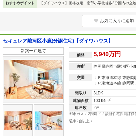
おすすめポイント
【ダイワハウス】価格改定！南部小学校徒歩3分圏内の立
お気に入りに追加
セキュレア駿河区小鹿(分譲住宅)【ダイワハウス】
新築一戸建て
5,940万円
価格
住所
静岡県静岡市駿河区小
交通
ＪＲ東海道本線 東静岡駅
ＪＲ東海道本線 静岡駅 
間取り
3LDK
2
建物面積
100.94m
総戸数
2戸
都市ガス
2階建て
設計住宅性能評価
駐車2台以上