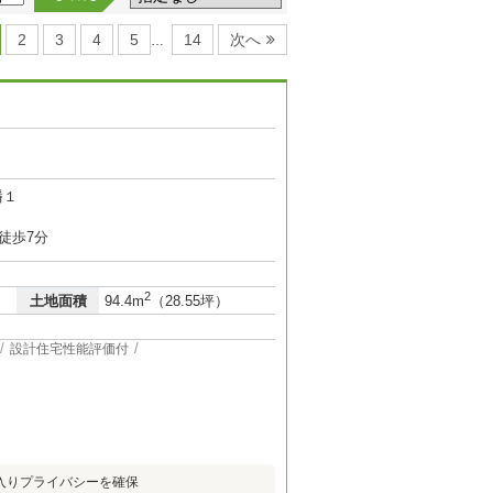
2
3
4
5
14
次へ
…
幡１
徒歩7分
2
土地面積
94.4m
（28.55坪）
設計住宅性能評価付
入りプライバシーを確保