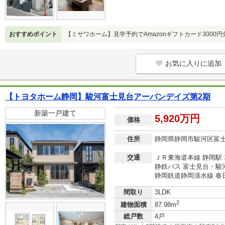
おすすめポイント
【ミサワホーム】見学予約でAmazonギフトカード3000
お気に入りに追加
【トヨタホーム静岡】駿河富士見台アーバンデイズ第2期
新築一戸建て
5,920万円
価格
住所
静岡県静岡市駿河区富
交通
ＪＲ東海道本線 静岡駅 車
静鉄バス 富士見台・駿
静岡鉄道静岡清水線 春日
間取り
3LDK
2
建物面積
87.98m
総戸数
4戸