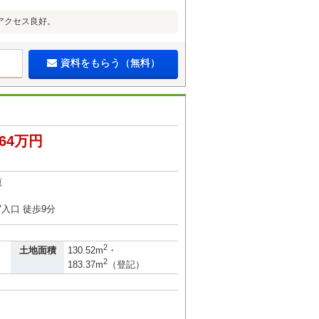
アクセス良好。
資料をもらう（無料）
764万円
原
TV入口 徒歩9分
2
土地面積
130.52m
・
2
183.37m
（登記）