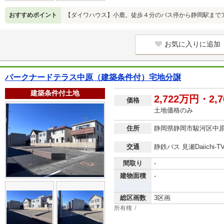
おすすめポイント
【ダイワハウス】小鹿。徒歩４分のバス停から静岡駅まで
お気に入りに追加
パークナードテラス中原（建築条件付）宅地分譲
建築条件付土地
2,722万円・2,
価格
土地価格のみ
住所
静岡県静岡市駿河区中
交通
静鉄バス 見瀬Daiichi-
間取り
-
建物面積
-
総区画数
3区画
所有権