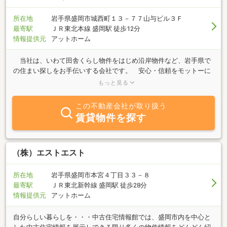
所在地
岩手県盛岡市城西町１３－７７山与ビル３Ｆ
最寄駅
ＪＲ東北本線 盛岡駅 徒歩12分
情報提供元
アットホーム
当社は、いわて田舎くらし物件をはじめ沿岸物件など、岩手県で
の住まい探しをお手伝いする会社です。 安心・信頼をモットーに
日々業務に取り組んでおります。 当社事務所より、岩手山が望め
もっと見る
ます。住まい探しや、不動産の購入や売却等お気軽にご相談下さ
い。美しい南部富士を見ながらお客様のご希望に応じた物件のご紹
この不動産会社が取り扱う
介に全力を尽くします。お問合せ、ご来店をお待ちしております。
賃貸物件を探す
（株）エストエスト
所在地
岩手県盛岡市本宮４丁目３３－８
最寄駅
ＪＲ東北新幹線 盛岡駅 徒歩28分
情報提供元
アットホーム
自分らしい暮らしを・・・中古住宅情報館では、盛岡市内を中心と