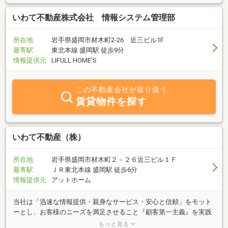
いわて不動産株式会社 情報システム管理部
所在地
岩手県盛岡市材木町2-26 近三ビル1F
最寄駅
東北本線 盛岡駅 徒歩9分
情報提供元
LIFULL HOME'S
この不動産会社が取り扱う
賃貸物件を探す
いわて不動産（株）
所在地
岩手県盛岡市材木町２－２６近三ビル１Ｆ
最寄駅
ＪＲ東北本線 盛岡駅 徒歩6分
情報提供元
アットホーム
当社は「迅速な情報提供・親身なサービス・安心と信頼」をモット
ーとし、お客様のニーズを満足させること『顧客第一主義』を実践
し、「住まい」を通じて地域社会に貢献いたしたく、業務を営んで
もっと見る