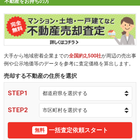
不動産をお持ちの方
大手から地域密着企業までの
全国約2,500社
が周辺の売出事
例や公示地価等のデータを参考に査定価格を算出します。
売却する不動産の住所を選択
STEP1
STEP2
一括査定依頼スタート
無料