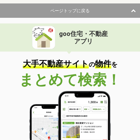
ページトップに戻る
goo住宅・不動産
アプリ
大手不動産サイト
物件
の
を
まとめて検索！