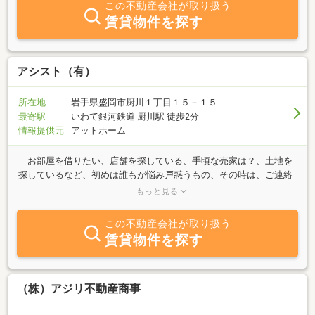
この不動産会社が取り扱う
賃貸物件を探す
アシスト（有）
所在地
岩手県盛岡市厨川１丁目１５－１５
最寄駅
いわて銀河鉄道 厨川駅 徒歩2分
情報提供元
アットホーム
お部屋を借りたい、店舗を探している、手頃な売家は？、土地を
探しているなど、初めは誰もが悩み戸惑うもの、その時は、ご連絡
下さい。 当社は不動産全般にわたり、例えば土地や建物の登記や
もっと見る
測量のプロ、建築・解体のスペシャリストと共にタックを組んで皆
様を アシストいたします。
この不動産会社が取り扱う
賃貸物件を探す
（株）アジリ不動産商事