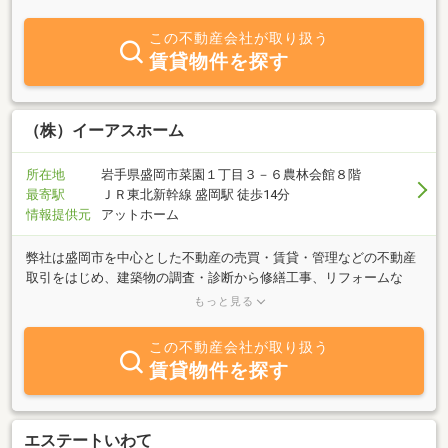
おります。盛岡市を中心に、滝沢・雫石・矢巾・紫波など周辺エリ
アも広く網羅し、「売りたい」「買いたい」「貸したい」「借りた
この不動産会社が取り扱う
い」「相談したい」等々、多種多様なニーズに対応可能です。盛岡
賃貸物件を探す
周辺での物件をお探しの際には、ぜひ当社までご相談下さいますよ
う、皆様からのお問い合わせ・ご来店をお待ちしております。
（株）イーアスホーム
所在地
岩手県盛岡市菜園１丁目３－６農林会館８階
最寄駅
ＪＲ東北新幹線 盛岡駅 徒歩14分
情報提供元
アットホーム
弊社は盛岡市を中心とした不動産の売買・賃貸・管理などの不動産
取引をはじめ、建築物の調査・診断から修繕工事、リフォームな
ど、お客様の"お住まい"に関わる地域に密着した業務を行っており
もっと見る
ます。社名の「イーアスホーム」には、～良い明日が迎えられるお
住まいを～企業理念とした思いが込められており、お住まいについ
この不動産会社が取り扱う
てご相談事など御座いましたら、何なりとお申し付けください。良
賃貸物件を探す
い明日が迎えられるお住まいを、私たちと一緒につくりましょう。
エステートいわて