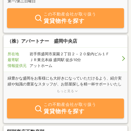
第一/第三日曜日
この不動産会社が取り扱う
賃貸物件を探す
（株）アパートナー 盛岡中央店
所在地
岩手県盛岡市菜園２丁目２－２０柴内ビル１Ｆ
最寄駅
ＪＲ東北本線 盛岡駅 徒歩10分
情報提供元
アットホーム
緑豊かな盛岡をお客様にも大好きになっていただけるよう、紹介実
績や知識の豊富なスタッフが、お部屋探しを精一杯サポートいたし
ます！ お客様のご希望に合わせたスピーディな対応を心掛けて
もっと見る
おり、安心・安全な物件探しを通じ、地域社会への貢献を考えてお
ります。 盛岡市内はもとより岩手県内まで、物件探しは、ぜひ
この不動産会社が取り扱う
当社へご相談ください。 スタッフ一同お客様からのお問合せを
賃貸物件を探す
心よりお待ちしております。