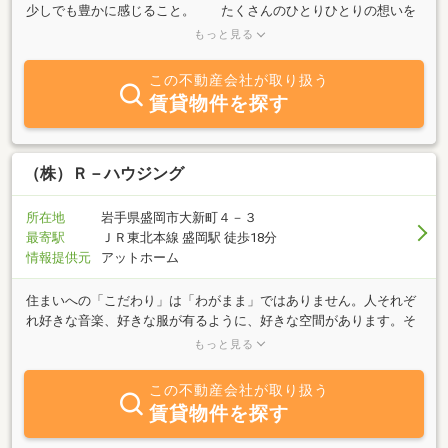
少しでも豊かに感じること。 たくさんのひとりひとりの想いを
込めてそこに住む場所があること。 一生懸命に生きていく私たち
もっと見る
を見守る家。そんなおうちを、一緒に探しにいきましょう。 盛
岡、そして岩手が大好きな女性スタッフが、売買・賃貸のご相談に
この不動産会社が取り扱う
応じます。また、地域のすてきなＳＨＯＰのご紹介もできますの
賃貸物件を探す
で、お気軽にご来店下さい。 お待ちしております♪指定駐車場も
ありますので、お問い合わせください。物件のお問い合わせは、公
式LINEでも受け付けております。お気軽にお問い合わせください。
（株）Ｒ－ハウジング
所在地
岩手県盛岡市大新町４－３
最寄駅
ＪＲ東北本線 盛岡駅 徒歩18分
情報提供元
アットホーム
住まいへの「こだわり」は「わがまま」ではありません。人それぞ
れ好きな音楽、好きな服が有るように、好きな空間があります。そ
の人にとってかけがえのない『ワクワクできる場所をマッチングす
もっと見る
る』そんな夢のある仕事に誇りを持って取り組んでいます。右上ア
イコンから弊社ホームページへお入りください(^^)/
この不動産会社が取り扱う
賃貸物件を探す