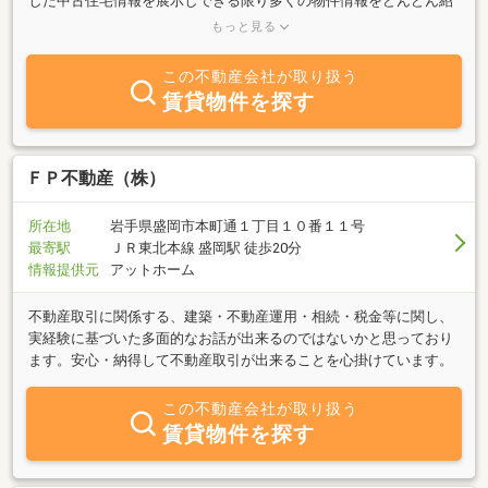
した中古住宅情報を展示しできる限り多くの物件情報をどんどん紹
介！！新築住宅では予算が合わない立地でも中古住宅なら“家賃並
もっと見る
み”で住むことが可能になります！お客様に合った住宅情報をいち早
くお届けし、住みたい場所に思い通りの空間を予算内でご提案しま
この不動産会社が取り扱う
す。買いたい人はもちろん、売りたい人もぜひご来場下さい。お待
賃貸物件を探す
ちしております。
ＦＰ不動産（株）
所在地
岩手県盛岡市本町通１丁目１０番１１号
最寄駅
ＪＲ東北本線 盛岡駅 徒歩20分
情報提供元
アットホーム
不動産取引に関係する、建築・不動産運用・相続・税金等に関し、
実経験に基づいた多面的なお話が出来るのではないかと思っており
ます。安心・納得して不動産取引が出来ることを心掛けています。
この不動産会社が取り扱う
賃貸物件を探す