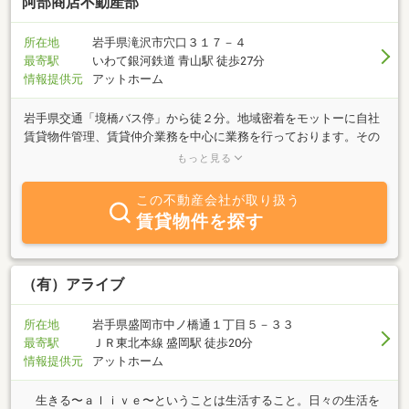
阿部商店不動産部
所在地
岩手県滝沢市穴口３１７－４
最寄駅
いわて銀河鉄道 青山駅 徒歩27分
情報提供元
アットホーム
岩手県交通「境橋バス停」から徒２分。地域密着をモットーに自社
賃貸物件管理、賃貸仲介業務を中心に業務を行っております。その
他にも、パソコンオンライン検索での物件探しなど、お客様のご要
もっと見る
望にあったものをお探しします。 ご要望があれば、不動産に関する
ご相談や、AFPとしてファイナンシャルプランナー業務も行いま
この不動産会社が取り扱う
す。お気軽にお電話、メールにてお問合せください。
賃貸物件を探す
（有）アライブ
所在地
岩手県盛岡市中ノ橋通１丁目５－３３
最寄駅
ＪＲ東北本線 盛岡駅 徒歩20分
情報提供元
アットホーム
生きる〜ａｌｉｖｅ〜ということは生活すること。日々の生活を