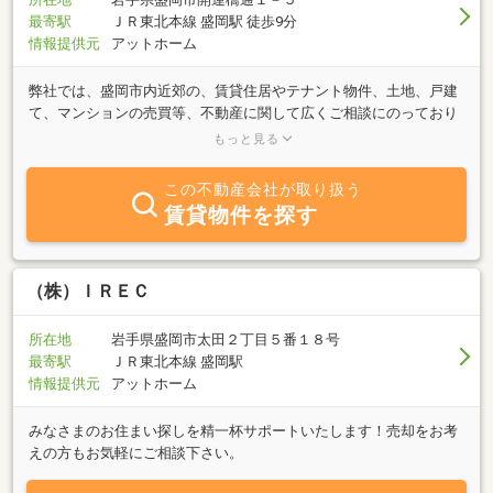
最寄駅
ＪＲ東北本線 盛岡駅 徒歩9分
情報提供元
アットホーム
弊社では、盛岡市内近郊の、賃貸住居やテナント物件、土地、戸建
て、マンションの売買等、不動産に関して広くご相談にのっており
ます。不動産に絡みお困りのことがございましたら、お気軽にお問
もっと見る
合わせください。
この不動産会社が取り扱う
賃貸物件を探す
（株）ＩＲＥＣ
所在地
岩手県盛岡市太田２丁目５番１８号
最寄駅
ＪＲ東北本線 盛岡駅
情報提供元
アットホーム
みなさまのお住まい探しを精一杯サポートいたします！売却をお考
えの方もお気軽にご相談下さい。