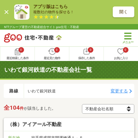
アプリ版はこちら
開く
複数社の物件を探せる！
NTTグループ運営の不動産総合サイト goo住宅・不動産
0
0
0
0
最近検索した条件
最近見た物件
保存した条件
お気に入り
いわて銀河鉄道の不動産会社一覧
路線
変更する
いわて銀河鉄道
全104
件
が該当しました。
（株）アイアール不動産
所在地
岩手県盛岡市開運橋通１－５