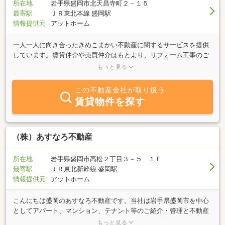
所在地
岩手県盛岡市北天昌寺町２－１５
最寄駅
ＪＲ東北本線 盛岡駅
情報提供元
アットホーム
一人一人に向き合ったきめこまかい不動産に関するサービスを提供
しています。賃貸仲介や売買仲介はもとより、リフォーム工事のご
相談、相続不動産に関わるご相談、遺品整理に関するご相談も承っ
もっと見る
ております。特に相続不動産の売却相談においては相続から遺品整
理、解体、売却と全てワンストップサービスで行うことができ、大
この不動産会社が取り扱う
変ご好評をいただいております。また、物件周辺の案内やショッピ
賃貸物件を探す
ング情報など、これから住み替えをご検討なさっているお客様にお
きましても、各担当者ができる限りお調べして情報を提供していま
す。当社だけでできることは限られておりますが、各部門において
お客様のニーズに対応できるよう専門の業者と提携して、小回りの
（株）あすなろ不動産
利く小規模の会社だからこそできるサービスを追求しています。
所在地
岩手県盛岡市高松２丁目３－５ １Ｆ
最寄駅
ＪＲ東北新幹線 盛岡駅
情報提供元
アットホーム
こんにちは盛岡のあすなろ不動産です。当社は岩手県盛岡市を中心
としてアパート、マンション、テナント等のご紹介・管理と不動産
売買の仲介を業務とする会社です。夫婦２人でやっている会社で
もっと見る