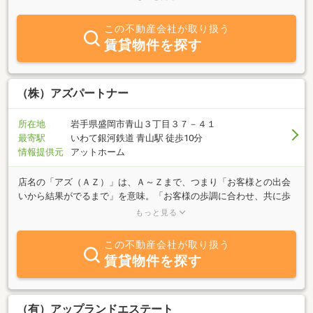
す。誠実でアットホームなご対応をモットーにしています。賃貸物
件では盛岡周辺のオススメ物件をはじめ、ペットと暮らせる物件な
この不動産会社が取り扱う
どお客様のご要望に迅速に対応させていただきます。是非ご希望条
賃貸物件を探す
件をご連絡くださ。盛岡に関する事は不動産の事は勿論ですが、不
動産以外の事でもお気軽にお問合せ下さい。
（株）アズパートナー
所在地
岩手県盛岡市青山３丁目３７－４１
最寄駅
いわて銀河鉄道 青山駅 徒歩10分
情報提供元
アットホーム
店名の「アズ（ＡＺ）」は、Ａ～Ｚまで、つまり「お客様との出会
いから結果がでるまで」を意味。「お客様の歩調に合わせ、共に歩
んでいきたい」という願いが込められています。家主・借主・売
もっと見る
主・買主、それぞれに出来る限りのサービスを提供します。主に仲
介業務をしております。
この不動産会社が取り扱う
賃貸物件を探す
（有）アップランドエステート