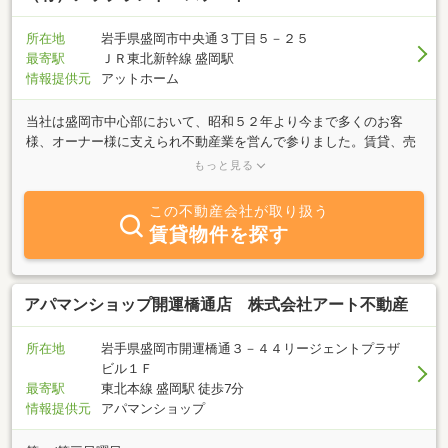
所在地
岩手県盛岡市中央通３丁目５－２５
最寄駅
ＪＲ東北新幹線 盛岡駅
情報提供元
アットホーム
当社は盛岡市中心部において、昭和５２年より今まで多くのお客
様、オーナー様に支えられ不動産業を営んで参りました。賃貸、売
買はもちろんご自宅のリフォーム、建替え、住宅会社の選定まで何
もっと見る
でもご相談下さい。どんな会社なのか？岩手放送運営 「マイベス
トプロ岩手」 閲覧くだされば幸いです。親切丁寧な対応でスタッ
この不動産会社が取り扱う
フ一同皆様のお問い合わせ、ご来店をお待ちしております。
賃貸物件を探す
アパマンショップ開運橋通店 株式会社アート不動産
所在地
岩手県盛岡市開運橋通３－４４リージェントプラザ
ビル１Ｆ
最寄駅
東北本線 盛岡駅 徒歩7分
情報提供元
アパマンショップ