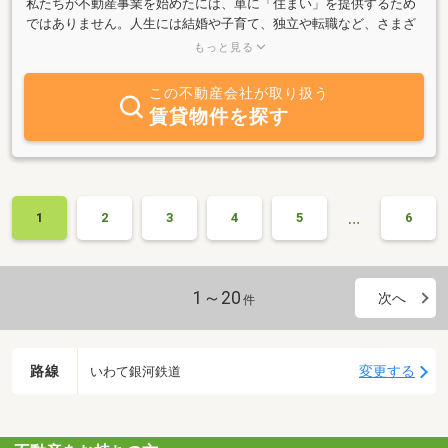
私たちが不動産事業を始めたには、単に「住まい」を提供するため
ではありません。人生には結婚や子育て、独立や転職など、さまざ
まな節目があります。その一つひとつに寄り添い、未来（Mirai）を
もっと見る
設計（plan）するお手伝いをすることこそ、私たちの使命だと考え
ています。住まいは人にとって最も大切な場所であり、そこには家
この不動産会社が取り扱う
族の時間や思い出が積み重なります。だからこそ、私たちはお客様
賃貸物件を探す
と一緒に考え、理想の暮らしを形にしていきたいのです。お客様の
毎日が笑顔で満ちるように。相続・家財処分・解体・家族所有の空
き家など、なんでもご相談ください。
…
1
2
3
4
5
6
1～20
次へ
件
路線
変更する
いわて銀河鉄道