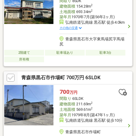
間取り
8SDK
2
建物面積
154.28m
2
土地面積
693.34m
築年月
1970年7月(築56年2ヶ月)
弘南鉄道弘南線 黒石駅 徒歩4.0km
その他の交通
青森県黒石市大字東馬場尻字馬場
尻
2階建て
駐車場あり
駐車3台
所有権
青森県黒石市作場町 700万円 6SLDK
700
万円
間取り
6SLDK
2
建物面積
211.69m
2
土地面積
569.61m
築年月
1979年8月(築47年1ヶ月)
弘南鉄道弘南線 黒石駅 徒歩10分
青森県黒石市作場町