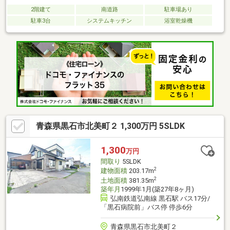
2階建て
南道路
駐車場あり
駐車3台
システムキッチン
浴室乾燥機
青森県黒石市北美町２ 1,300万円 5SLDK
1,300
万円
間取り
5SLDK
2
建物面積
203.17m
2
土地面積
381.35m
築年月
1999年1月(築27年8ヶ月)
弘南鉄道弘南線 黒石駅 バス17分/
「黒石病院前」バス停 停歩6分
青森県黒石市北美町２