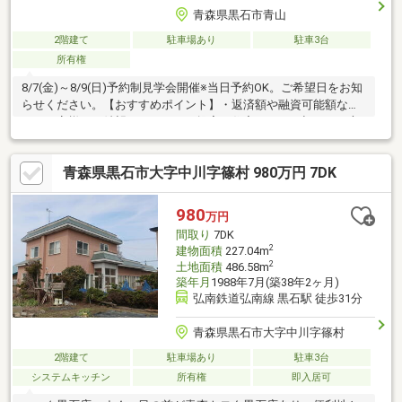
青森県黒石市青山
2階建て
駐車場あり
駐車3台
所有権
8/7(金)～8/9(日)予約制見学会開催※当日予約OK。ご希望日をお知
らせください。【おすすめポイント】・返済額や融資可能額な
ど、お客様のご希望にあわせてご提案。住宅ローンが初めての方
でもお気軽にご相談ください【周辺施設】・六郷小学校まで約
2800ｍ（徒歩35分）・黒石中学校まで約1700ｍ（徒歩22分）・ユ
青森県黒石市大字中川字篠村 980万円 7DK
ニバース黒石駅前店様まで約1500ｍ（徒歩19分）・ファミリーマ
ート黒石あけぼの町店様まで約170ｍ（徒歩3分）・黒石病院まで
約1200ｍ（徒歩15分）※本物件は住宅ローン減税が適用されま
980
万円
す。詳しくは
間取り
7DK
2
建物面積
227.04m
2
土地面積
486.58m
築年月
1988年7月(築38年2ヶ月)
弘南鉄道弘南線 黒石駅 徒歩31分
青森県黒石市大字中川字篠村
2階建て
駐車場あり
駐車3台
システムキッチン
所有権
即入居可