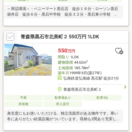
～周辺環境～・ベニーマート黒石店 徒歩１６分・ローソン黒石
袋井店 徒歩６分・黒石中学校 徒歩３２分・黒石東小学校 徒
歩２８分
青森県黒石市北美町２ 550万円 1LDK
550
万円
間取り
1LDK
2
建物面積
44.62m
2
土地面積
185.78m
築年月
1999年9月(築27年)
弘南鉄道弘南線 黒石駅 徒歩21分
青森県黒石市北美町２
平屋
駐車場あり
駐車3台
所有権
即入居可
身支度にもお使いいただける、独立洗面所がある物件です。寒い
冬にありがたい給湯設備がついています。収納も2間あり充実して
いるので、整頓に不自由を感じません。価格は550万円です。新
しいお住まいにいかがでしょうか。間口10m以上の快適な広々と