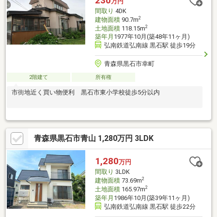
230
万円
す。お電話かメールでご希望日をお知
間取り
4DK
2
建物面積
90.7m
2
土地面積
118.15m
築年月
1977年10月(築48年11ヶ月)
弘南鉄道弘南線 黒石駅 徒歩19分
青森県黒石市幸町
2階建て
所有権
市街地近く買い物便利 黒石市東小学校徒歩5分以内
青森県黒石市青山 1,280万円 3LDK
1,280
万円
間取り
3LDK
2
建物面積
73.69m
2
土地面積
165.97m
築年月
1986年10月(築39年11ヶ月)
弘南鉄道弘南線 黒石駅 徒歩22分