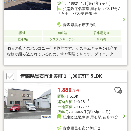
築年月
1992年1月(築34年8ヶ月)
弘南鉄道弘南線 黒石駅 バス17分/
「八甲」バス停 停歩4分
青森県黒石市美原町
2階建て
南道路
駐車場あり
駐車3台
システムキッチン
所有権
43㎡の広さのバルコニー付き物件です。システムキッチンは必要
な物が組み込まれているため、すぐ調理できます。ダイニングキ
ッチン付きなので、8DKの間取りは快適に料理ができ、どなた様
にもオススメです。プランターを用いた家庭菜園もできます。こ
ちらの物件は中古戸建物件です。キッチンに窓があるので空気の
青森県黒石市北美町２ 1,880万円 5LDK
入れ替えができてスッキリ。共同住宅付き・木造二階建て・一階
46坪二階44坪・築30年・2DK×6世帯
1,880
万円
間取り
5LDK
2
建物面積
146.98m
2
土地面積
230.72m
築年月
2010年6月(築16年3ヶ月)
弘南鉄道弘南線 黒石駅 徒歩22分
青森県黒石市北美町２