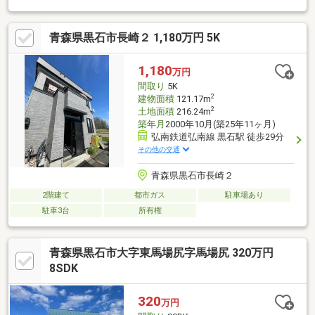
あけぼの町店 徒歩５分・黒石中学校 徒歩２５分・六郷小学
校 徒歩３４分
青森県黒石市長崎２ 1,180万円 5K
1,180
万円
間取り
5K
2
建物面積
121.17m
2
土地面積
216.24m
築年月
2000年10月(築25年11ヶ月)
弘南鉄道弘南線 黒石駅 徒歩29分
その他の交通
青森県黒石市長崎２
2階建て
都市ガス
駐車場あり
駐車3台
所有権
青森県黒石市大字東馬場尻字馬場尻 320万円
8SDK
320
万円