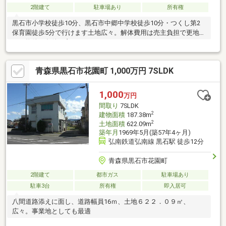
2階建て
駐車場あり
所有権
黒石市小学校徒歩10分、黒石市中郷中学校徒歩10分・つくし第2
保育園徒歩5分で行けます土地広々。解体費用は売主負担で更地渡
しの物件 条件は良です
青森県黒石市花園町 1,000万円 7SLDK
1,000
万円
間取り
7SLDK
2
建物面積
187.38m
2
土地面積
622.09m
築年月
1969年5月(築57年4ヶ月)
弘南鉄道弘南線 黒石駅 徒歩12分
青森県黒石市花園町
2階建て
都市ガス
駐車場あり
駐車3台
所有権
即入居可
八間道路添えに面し、道路幅員16ｍ、土地６２２．０９㎡、
広々。事業地としても最適