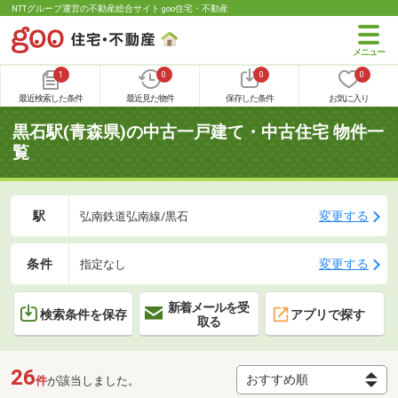
NTTグループ運営の不動産総合サイト goo住宅・不動産
1
0
0
0
最近検索した条件
最近見た物件
保存した条件
お気に入り
黒石駅(青森県)の中古一戸建て・中古住宅 物件一
覧
駅
変更する
弘南鉄道弘南線/黒石
条件
変更する
指定なし
新着メールを受
検索条件を保存
アプリで探す
取る
26
件
が該当しました。