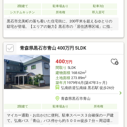
2階建て
駐車場あり
駐車3台
システムキッチン
所有権
即入居可
黒石市北美町の落ち着いた住宅街に、200平米を超えるゆとりの
邸宅が登場。【エリアの魅力】黒石市の「居住誘導区域」に指定
され、近隣には黒石病院や利便施設が点在。景観地域および広告
禁止地区に該当し、美しい街並みが守られたエリアです。【充実
の室内設備】・26.85帖の開放感あふれるLDK・12.95帖の大型物
青森県黒石市青山 400万円 5LDK
置＆各所納戸ですばらしい収納力・朝の混雑を緩和する計3箇所の
トイレ・冬場も安心な風除室を設置※下水は浄化槽を利用する形
式です。※地図システム上の表示と現地の状況が異なる場合があ
400
万円
るため、日当たりや周辺施設への正確な距離などは、ぜひ現地見
間取り
5LDK
学にて直接お確かめください。
2
建物面積
168.62m
2
土地面積
273.89m
築年月
1979年6月(築47年3ヶ月)
弘南鉄道弘南線 黒石駅 徒歩26分
青森県黒石市青山
2階建て
駐車場あり
所有権
マイカー通勤・お出かけに便利。駐車スペース３台確保の一戸建
て。弘南バス「青山」バス停から約５００ｍ徒歩７分～周辺環境
～・マックスバリュ黒石店 徒歩１９分・ファミリーマート黒石