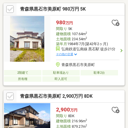
した空間をご提供いたします。和室でイグサの香りに包まれなが
青森県黒石市美原町 980万円 5K
ら、落ち着いた時間を過ごしてみてはいかがでしょうか。細部に
もこだわっており、その分価格は高めです。
980
万円
間取り
5K
2
建物面積
107.64m
2
土地面積
234.54m
築年月
1984年7月(築42年2ヶ月)
弘南鉄道弘南線 黒石駅 徒歩21分
その他の交通
青森県黒石市美原町
2階建て
駐車場あり
駐車2台
所有権
即入居可
青森県黒石市美原町 2,900万円 8DK
2,900
万円
間取り
8DK
2
建物面積
216.96m
2
土地面積
879.27m