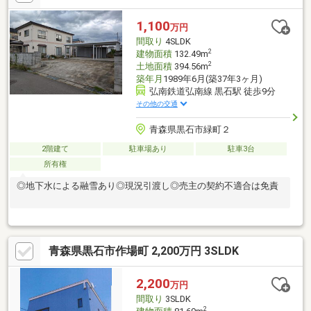
1,100
万円
間取り
4SLDK
2
建物面積
132.49m
2
土地面積
394.56m
築年月
1989年6月(築37年3ヶ月)
弘南鉄道弘南線 黒石駅 徒歩9分
その他の交通
青森県黒石市緑町２
2階建て
駐車場あり
駐車3台
所有権
◎地下水による融雪あり◎現況引渡し◎売主の契約不適合は免責
青森県黒石市作場町 2,200万円 3SLDK
2,200
万円
間取り
3SLDK
2