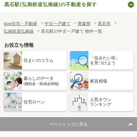
黒石駅(弘南鉄道弘南線)の不動産を探す
goo住宅・不動産
中古一戸建て
青森県
黒石市
弘南鉄道弘南線
黒石駅の中古一戸建て 物件一覧
お役立ち情報
「住みたい街」
住まいのコラム
を見つけよう
暮らしのデータ
家賃相場
(補助金・助成金情報)
人気タウン
住宅ローン
ランキング
ページトップに戻る