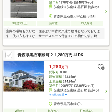
築年月
1978年4月(築48年5ヶ月)
弘南鉄道弘南線 黒石駅 徒歩5分
青森県黒石市大字乙徳兵衛町
3階建て以上
所有権
即入居可
室内の環境も良好な、住みよい中古の戸建て物件となっておりま
す。使い方も様々な、サービスルーム付き8SLDK物件です。建物
面積300.86平方メートルですので快適な生活ができます。こちら
のお住まいは2階部分にLDKがあります。前面道路6m以上は確保
しているので車の出し入れもラクラクです。捨てずに取っておき
青森県黒石市緑町２ 1,280万円 4LDK
たい物も、大容量の納戸なら収納しておけます。価格は高いです
が、その分設備は充実しています。
1,280
万円
間取り
4LDK
2
建物面積
123.65m
2
土地面積
214.91m
築年月
1998年7月(築28年2ヶ月)
弘南鉄道弘南線 黒石駅 徒歩6分
その他の交通
青森県黒石市緑町２
2階建て
都市ガス
駐車場あり