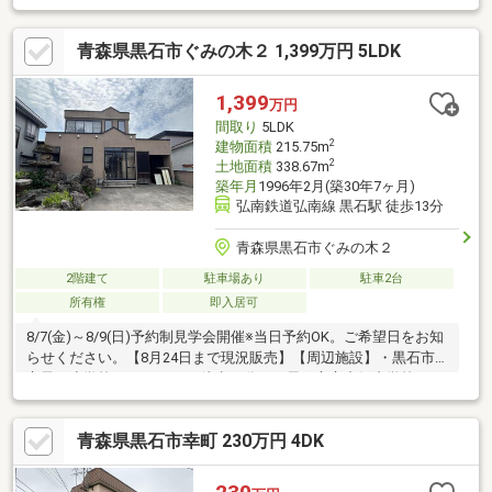
青森県黒石市ぐみの木２ 1,399万円 5LDK
1,399
万円
間取り
5LDK
2
建物面積
215.75m
2
土地面積
338.67m
築年月
1996年2月(築30年7ヶ月)
弘南鉄道弘南線 黒石駅 徒歩13分
青森県黒石市ぐみの木２
2階建て
駐車場あり
駐車2台
所有権
即入居可
8/7(金)～8/9(日)予約制見学会開催※当日予約OK。ご希望日をお知
らせください。【8月24日まで現況販売】【周辺施設】・黒石市
立黒石小学校まで1100ｍ（徒歩14分）・黒石市立中郷中学校まで
1000ｍ（徒歩13分）・ローソン黒石花園店様まで800ｍ（徒歩10
分）・黒石駅まで1000ｍ（徒歩13分）【おすすめポイント】・シ
青森県黒石市幸町 230万円 4DK
ロアリ防除工事施工後5年間保証。・返済額や融資可能額など、お
客様のご希望にあわせてご提案。住宅ローンが初めての方でもお
気軽にご相談ください。※自社売主物件につき随時内覧可能で