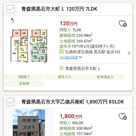
青森県黒石市大町１ 120万円 7LDK
120
万円
間取り
7LDK
2
建物面積
220.98m
2
土地面積
169.47m
築年月
1971年2月(築55年7ヶ月)
弘南鉄道弘南線 黒石駅 徒歩3分
その他の交通
青森県黒石市大町１
2階建て
都市ガス
駐車場あり
所有権
青森県黒石市大字乙徳兵衛町 1,800万円 8SLDK
1,800
万円
間取り
8SLDK
2
建物面積
300.86m
2
土地面積
157.54m