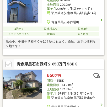
建物面積
81.69m
2
土地面積
200.7m
築年月
2020年10月(築5年11ヶ月)
弘南鉄道弘南線 黒石駅 徒歩14分
青森県黒石市作場町
2階建て
駐車場あり
駐車3台
システムキッチン
所有権
即入居可
黒石小、中郷中学校すぐそば！駅にも近く、通勤、通学に便利な
立地です！
青森県黒石市緑町２ 650万円 5SDK
650
万円
間取り
5SDK
2
建物面積
114.21m
2
土地面積
332.83m
築年月
1974年11月(築51年10ヶ月)
弘南鉄道弘南線 黒石駅 徒歩6分
青森県黒石市緑町２