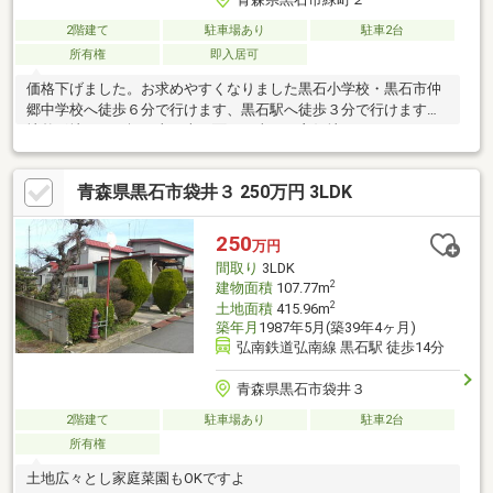
2階建て
駐車場あり
駐車2台
所有権
即入居可
価格下げました。お求めやすくなりました黒石小学校・黒石市仲
郷中学校へ徒歩６分で行けます、黒石駅へ徒歩３分で行けます土
地整形地１００坪 東、南と面し日当たり良好地となっておりま
す解体費用は買主負担となります
青森県黒石市袋井３ 250万円 3LDK
250
万円
間取り
3LDK
2
建物面積
107.77m
2
土地面積
415.96m
築年月
1987年5月(築39年4ヶ月)
弘南鉄道弘南線 黒石駅 徒歩14分
青森県黒石市袋井３
2階建て
駐車場あり
駐車2台
所有権
土地広々とし家庭菜園もOKですよ