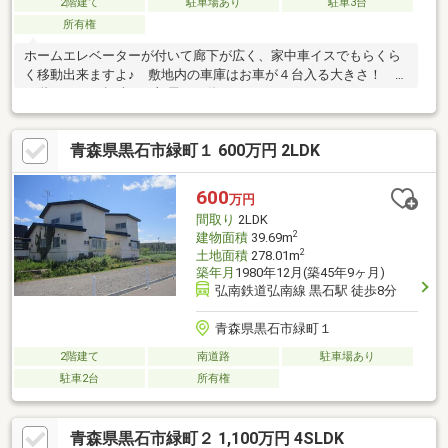
2階建て
駐車場あり
駐車3台
所有権
ホームエレベーターが付いて廊下が広く、家中車イスでもらくら
く移動出来ますよ♪ 敷地内の車庫はお車が４台入る大きさ！ 総
二階なので、趣味のお部屋にも使えます！
青森県黒石市緑町１ 600万円 2LDK
600
万円
間取り
2LDK
2
建物面積
39.69m
2
土地面積
278.01m
築年月
1980年12月(築45年9ヶ月)
弘南鉄道弘南線 黒石駅 徒歩8分
青森県黒石市緑町１
2階建て
南道路
駐車場あり
駐車2台
所有権
青森県黒石市緑町２ 1,100万円 4SLDK