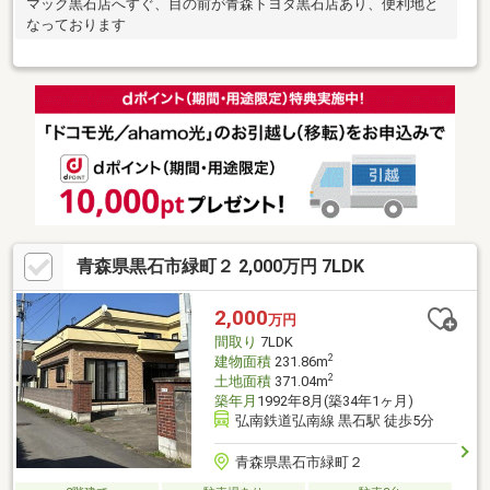
マック黒石店へすぐ、目の前が青森トヨタ黒石店あり、便利地と
なっております
青森県黒石市緑町２ 2,000万円 7LDK
2,000
万円
間取り
7LDK
2
建物面積
231.86m
2
土地面積
371.04m
築年月
1992年8月(築34年1ヶ月)
弘南鉄道弘南線 黒石駅 徒歩5分
青森県黒石市緑町２