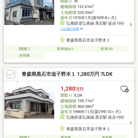
間取り
7K
2
建物面積
132.61m
2
土地面積
205.45m
築年月
1976年1月(築50年8ヶ月)
弘南鉄道弘南線 黒石駅 徒歩19分
その他の交通
青森県黒石市追子野木１
2階建て
駐車場あり
駐車2台
所有権
青森県黒石市追子野木１ 1,280万円 7LDK
1,280
万円
間取り
7LDK
2
建物面積
199.77m
2
土地面積
460.38m
築年月
1996年11月(築29年10ヶ月)
弘南鉄道弘南線 黒石駅 徒歩19分
青森県黒石市追子野木１
2階建て
南道路
所有権