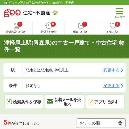
NTTグループ運営の不動産総合サイト goo住宅・不動産
1
0
0
0
最近検索した条件
最近見た物件
保存した条件
お気に入り
津軽尾上駅(青森県)の中古一戸建て・中古住宅 物
件一覧
駅
変更する
弘南鉄道弘南線/津軽尾上
条件
変更する
指定なし
新着メールを受
検索条件を保存
アプリで探す
取る
5
件
が該当しました。