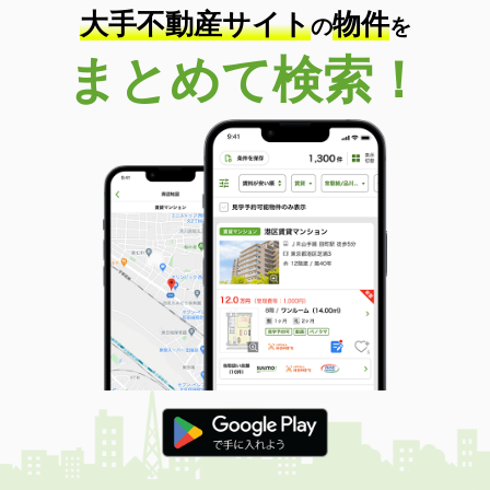
大手不動産サイト
物件
の
を
まとめて検索！