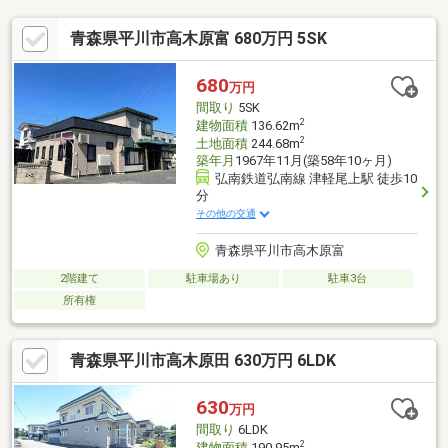
青森県平川市高木原富 680万円 5SK
680
万円
間取り
5SK
2
建物面積
136.62m
2
土地面積
244.68m
築年月
1967年11月(築58年10ヶ月)
弘南鉄道弘南線 津軽尾上駅 徒歩10
分
その他の交通
青森県平川市高木原富
2階建て
駐車場あり
駐車3台
所有権
青森県平川市高木原田 630万円 6LDK
630
万円
間取り
6LDK
2
建物面積
190.95m