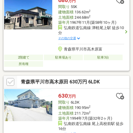
680
万円
間取り
5SK
2
建物面積
136.62m
2
土地面積
244.68m
築年月
1967年11月(築58年10ヶ月)
弘南鉄道弘南線 津軽尾上駅 徒歩10
分
その他の交通
青森県平川市高木原富
2階建て
駐車場あり
駐車3台
所有権
青森県平川市高木原田 630万円 6LDK
630
万円
間取り
6LDK
2
建物面積
190.95m
2
土地面積
211.72m
築年月
1994年7月(築32年2ヶ月)
弘南鉄道弘南線 尾上高校前駅 徒歩
16分