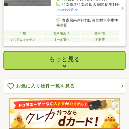
弘南鉄道弘南線 田舎館駅 徒歩11分
その他の交通
青森県南津軽郡田舎館村大字垂柳
字前田
平屋
駐車場あり
駐車2台
システムキッチン
オール電化
所有権
もっと見る
お気に入り物件一覧を見る