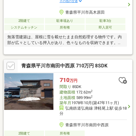
その他の交通
青森県平川市高木原田
2階建て
駐車場あり
駐車3台
システムキッチン
所有権
即入居可
無落雪建築は、屋根に雪を載せたまま自然処理する物件です。内
部が広々としている押入があり、色々なものを収納できます。シ
ステムキッチンは使いやすく汚れにくいのでご好評です。納得の
価格帯である、購入価格630万円の物件は経済的です。こちらは
中古一戸建ての物件です。自然なイメージを感じることの出来る
青森県平川市南田中西原 710万円 8SDK
フローリングとなっています。東向きなので、朝日がまぶしく感
じることがあるかもしれません。
710
万円
間取り
8SDK
2
建物面積
172.62m
2
土地面積
589.99m
築年月
1978年10月(築47年11ヶ月)
弘南鉄道弘南線 津軽尾上駅 徒歩18
分
青森県平川市南田中西原
2階建て
所有権