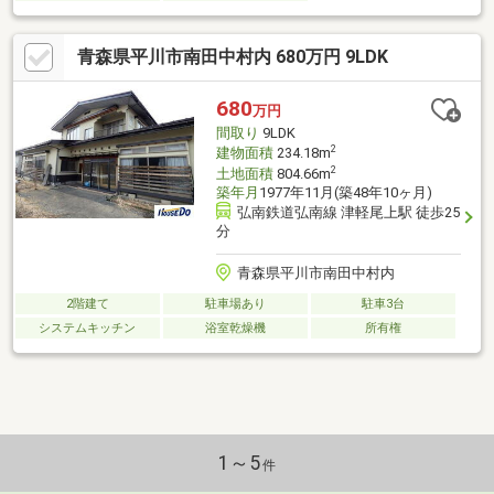
青森県平川市南田中村内 680万円 9LDK
680
万円
間取り
9LDK
2
建物面積
234.18m
2
土地面積
804.66m
築年月
1977年11月(築48年10ヶ月)
弘南鉄道弘南線 津軽尾上駅 徒歩25
分
青森県平川市南田中村内
2階建て
駐車場あり
駐車3台
システムキッチン
浴室乾燥機
所有権
1～5
件