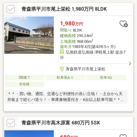
青森県平川市尾上栄松 1,980万円 8LDK
1,980
万円
間取り
8LDK
2
建物面積
295.24m
2
土地面積
968.06m
築年月
1983年4月(築43年5ヶ月)
弘南鉄道弘南線 津軽尾上駅 徒歩7
分
青森県平川市尾上栄松
2階建て
駐車場あり
駐車3台
所有権
＊＊・買い物、通院、交通など利便性の良い立地！・土台から天
井板まで総ヒバ造り！・車庫兼物置付き・6台以上駐車可能＊＊近
隣＊＊【通学】金田小学校まで約920m/尾上中学校まで約
1170m【生活】弘南バス「尾上駅前」バス停まで約470m徒歩6分/
トライアル平川尾上店まで約10m徒歩1分/ローソン平川尾上栄松
青森県平川市高木原富 680万円 5SK
店まで約50m徒歩1分/ハッピードラッグ平川尾上店まで約100m徒
歩2分＊＊備考＊＊都市計画道路あり セットバック現況道路より
3.25ｍ後退 / 居住中の為、内覧要予約