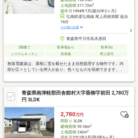
2
土地面積
211.72m
築年月
1994年7月(築32年2ヶ月)
弘南鉄道弘南線 尾上高校前駅 徒歩
16分
その他の交通
青森県平川市高木原田
2階建て
駐車場あり
駐車3台
システムキッチン
所有権
即入居可
無落雪建築は、屋根に雪を載せたまま自然処理する物件です。内
部が広々としている押入があり、色々なものを収納できます。シ
ステムキッチンは使いやすく汚れにくいのでご好評です。納得の
価格帯である、購入価格630万円の物件は経済的です。こちらは
中古一戸建ての物件です。自然なイメージを感じることの出来る
青森県南津軽郡田舎館村大字垂柳字前田 2,780万
フローリングとなっています。東向きなので、朝日がまぶしく感
じることがあるかもしれません。
円 3LDK
2,780
万円
間取り
3LDK
2
建物面積
93.36m
2
土地面積
242m
築年月
2021年3月(築5年6ヶ月)