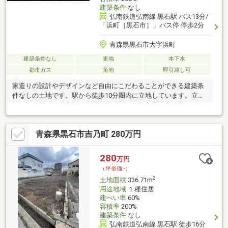
建築条件
なし
弘南鉄道弘南線 黒石駅 バス13分/
「浜町［黒石市］」バス停 停歩2分
青森県黒石市大字浜町
建築条件なし
更地
本下水
都市ガス
角地
即引渡し可
家造りの設計やデザインなど自由にこだわることができる建築条
件なしの土地です。駅から徒歩10分圏内に立地しています。立地
している第一種中高層住居専用地域とは、中高層住宅の良好な住
環境を守るための地域です。こちらの土地は前面道路6m以上で
す。隣の建物からの圧迫感からも解放されるのが角地の特徴で
青森県黒石市吉乃町 280万円
す。平坦地なので、擁壁・造成費用を削減できます。
280
万円
（坪単価:-）
2
土地面積
336.71m
用途地域
１種住居
建ぺい率
60%
容積率
200%
建築条件
なし
弘南鉄道弘南線 黒石駅 徒歩16分