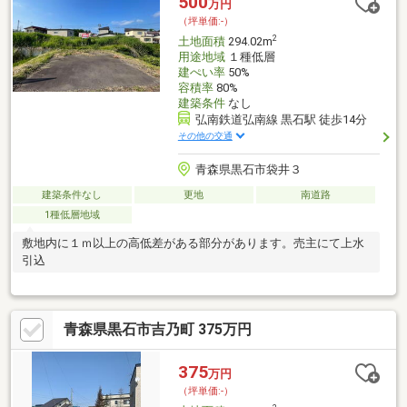
500
万円
（坪単価:-）
2
土地面積
294.02m
用途地域
１種低層
建ぺい率
50%
容積率
80%
建築条件
なし
弘南鉄道弘南線 黒石駅 徒歩14分
その他の交通
青森県黒石市袋井３
建築条件なし
更地
南道路
1種低層地域
敷地内に１ｍ以上の高低差がある部分があります。売主にて上水
引込
青森県黒石市吉乃町 375万円
375
万円
（坪単価:-）