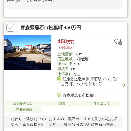
青森県黒石市松葉町 450万円
450
万円
（坪単価:-）
2
土地面積
328m
用途地域
１種低層
建ぺい率
50%
容積率
80%
建築条件
なし
弘南鉄道弘南線 黒石駅 バス8分/
「吉乃町」バス停 停歩5分
青森県黒石市松葉町
建築条件なし
更地
即引渡し可
1種低層地域
こだわりで選びたい方におすすめ。黒石市エリアで住まいをお探
しなら「黒石市松葉町 土地」。徒歩13分の場所に黒石市立黒石
小学校があります。第一種低層住居専用地域はストレスフリーな