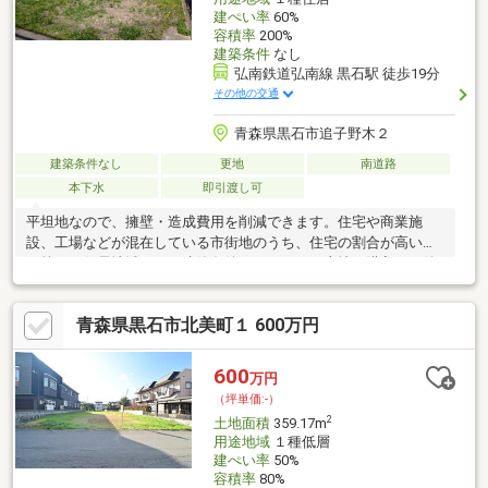
建ぺい率
60%
容積率
200%
建築条件
なし
弘南鉄道弘南線 黒石駅 徒歩19分
その他の交通
青森県黒石市追子野木２
建築条件なし
更地
南道路
本下水
即引渡し可
平坦地なので、擁壁・造成費用を削減できます。住宅や商業施
設、工場などが混在している市街地のうち、住宅の割合が高いの
が第一種住居地域です。建築条件なしなので、土地を購入した後
はお好みのタイミングで住まいが建てられます。住まいの場所と
しておすすめな住宅用地となっています。土地面積は355.44㎡(公
青森県黒石市北美町１ 600万円
簿)でイチオシ。土地の購入をお考えの方、コチラの売地をご覧く
ださい。細部にもこだわっており、その分価格は高めです。
600
万円
（坪単価:-）
2
土地面積
359.17m
用途地域
１種低層
建ぺい率
50%
容積率
80%