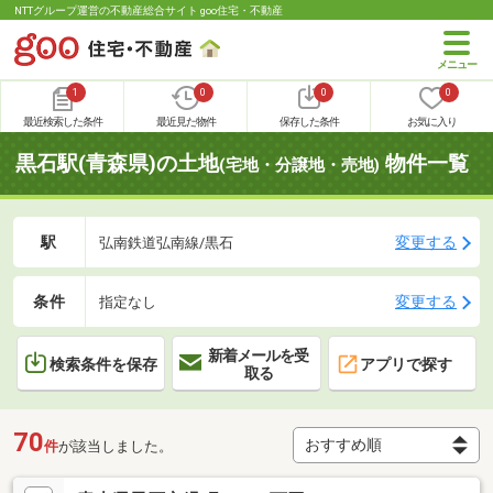
NTTグループ運営の不動産総合サイト goo住宅・不動産
1
0
0
0
最近検索した条件
最近見た物件
保存した条件
お気に入り
黒石駅(青森県)の土地
物件一覧
(宅地・分譲地・売地)
駅
変更する
弘南鉄道弘南線/黒石
条件
変更する
指定なし
新着メールを受
検索条件を保存
アプリで探す
取る
70
件
が該当しました。