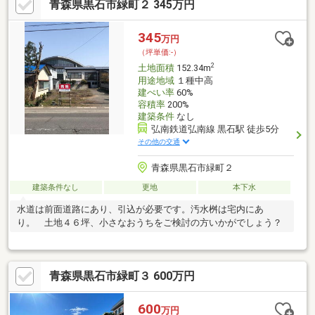
青森県黒石市緑町２ 345万円
345
万円
（坪単価:-）
2
土地面積
152.34m
用途地域
１種中高
建ぺい率
60%
容積率
200%
建築条件
なし
弘南鉄道弘南線 黒石駅 徒歩5分
その他の交通
青森県黒石市緑町２
建築条件なし
更地
本下水
水道は前面道路にあり、引込が必要です。汚水桝は宅内にあ
り。 土地４６坪、小さなおうちをご検討の方いかがでしょう？
青森県黒石市緑町３ 600万円
600
万円