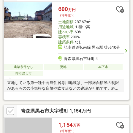
600
万円
（坪単価:-）
2
土地面積
287.67m
用途地域
１種中高
建ぺい率
60%
容積率
200%
建築条件
なし
弘南鉄道弘南線 黒石駅 徒歩10分
青森県黒石市緑町４
建築条件なし
更地
本下水
即引渡し可
立地している第一種中高層住居専用地域は、一部床面積等の制限
があるものの小規模な店舗や飲食店などの建設が可能です。経済
面での圧迫が相場より低く、その分心に余裕が生まれる600万円
の土地です。接道10メートル以上あると非常時にも役立ちます。
土地面積は287.67㎡(公簿)でございます。駅から徒歩10分圏内に
青森県黒石市大字横町 1,154万円
立地しています。住宅用地なので、新しい住まいの場所としてお
すすめです。坂道がなく普段の移動も負担がかかりにくい平坦地
です。
1,154
万円
（坪単価:-）