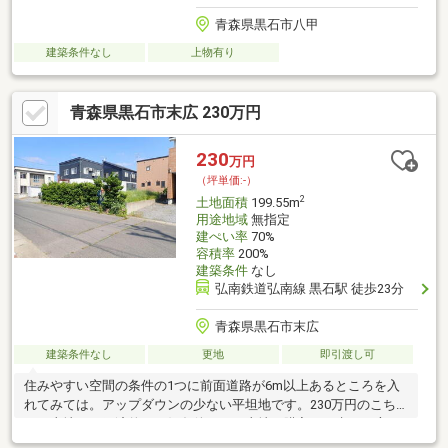
青森県黒石市八甲
建築条件なし
上物有り
青森県黒石市末広 230万円
230
万円
（坪単価:-）
2
土地面積
199.55m
用途地域
無指定
建ぺい率
70%
容積率
200%
建築条件
なし
弘南鉄道弘南線 黒石駅 徒歩23分
青森県黒石市末広
建築条件なし
更地
即引渡し可
住みやすい空間の条件の1つに前面道路が6m以上あるところを入
れてみては。アップダウンの少ない平坦地です。230万円のこち
らの土地は、経済的かつ好条件です。土地の購入をお考えの方、
コチラの売地をご覧ください。住まいの場所としておすすめな住