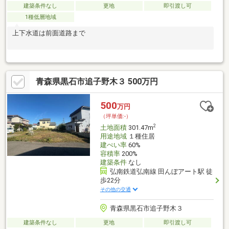
建築条件なし
更地
即引渡し可
1種低層地域
上下水道は前面道路まで
青森県黒石市追子野木３ 500万円
500
万円
（坪単価:-）
2
土地面積
301.47m
用途地域
１種住居
建ぺい率
60%
容積率
200%
建築条件
なし
弘南鉄道弘南線 田んぼアート駅 徒
歩22分
その他の交通
青森県黒石市追子野木３
建築条件なし
更地
即引渡し可