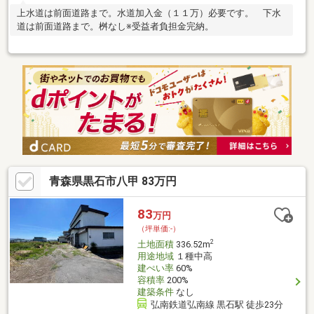
上水道は前面道路まで。水道加入金（１１万）必要です。 下水
道は前面道路まで。桝なし※受益者負担金完納。
青森県黒石市八甲 83万円
83
万円
（坪単価:-）
2
土地面積
336.52m
用途地域
１種中高
建ぺい率
60%
容積率
200%
建築条件
なし
弘南鉄道弘南線 黒石駅 徒歩23分