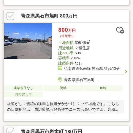
生活を送ることができ、静かな生活に適しています。周辺環境が
充実している住宅用地です。南側道路に面しているため、日当た
青森県黒石市旭町 800万円
りを確保する事が出来ます。建築条件がないので、自分に合った
スケジュール、建築会社、間取りなどを選ぶことができます。あ
まり広いとは言えませんが、落ち着いて過ごせる空間です。公営
800
万円
水道・公共下水道本管は、前面道路に埋設配管んあります。
（坪単価:-）
2
土地面積
508.48m
用途地域
２種住居
建ぺい率
60%
容積率
200%
建築条件
なし
弘南鉄道弘南線 黒石駅 徒歩13分
青森県黒石市旭町
建築条件なし
更地
角地
即引渡し可
坂道がなく普段の移動も負担がかかりにくい平坦地です。こちら
の店舗用地は、周辺環境も好条件でニーズも高いですよ。容積
率・高さ制限が緩いことに加え、店舗等の住宅以外の建築物も建
てることが可能な第二種住居地域です。土地購入をお考えの方に
イチオシの売地がこちらです。駅までは徒歩13分でアクセス可能
青森県黒石市岩木町 180万円
です。前面道路6m以上は確保しているので車の出し入れもラクラ