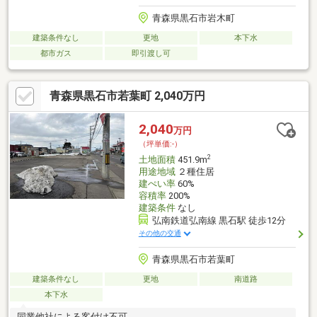
青森県黒石市岩木町
建築条件なし
更地
本下水
都市ガス
即引渡し可
青森県黒石市若葉町 2,040万円
2,040
万円
（坪単価:-）
2
土地面積
451.9m
用途地域
２種住居
建ぺい率
60%
容積率
200%
建築条件
なし
弘南鉄道弘南線 黒石駅 徒歩12分
その他の交通
青森県黒石市若葉町
建築条件なし
更地
南道路
本下水
同業他社による客付け不可。