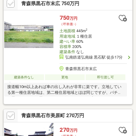
青森県黒石市末広 750万円
750
万円
（坪単価:-）
2
土地面積
445m
用途地域
１種住居
建ぺい率
60%
容積率
200%
建築条件
なし
弘南鉄道弘南線 黒石駅 徒歩17分
青森県黒石市末広
建築条件なし
更地
即引渡し可
接道幅10m以上あれば車の出し入れが非常に楽です。立地してい
る第一種住居地域は、第二種住居地域とほぼ同じですが、パチン
コ屋・マージャン屋・カラオケボックスなどが建てられないとい
う点が異なる地域です。建築条件がないため、お目当ての建築会
社やハウスメーカーで、思いのままのマイホームを建てることが
青森県黒石市美原町 270万円
可能です。周辺環境の良い売地ですので、土地購入をご検討の方
におすすめです。土地面積は445㎡(公簿)でイチオシ。この土地の
価格は750万円です。
270
万円