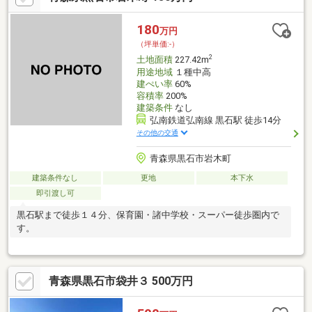
クです。土地面積は508.48㎡(公簿)です。
180
万円
（坪単価:-）
2
土地面積
227.42m
用途地域
１種中高
建ぺい率
60%
容積率
200%
建築条件
なし
弘南鉄道弘南線 黒石駅 徒歩14分
その他の交通
青森県黒石市岩木町
建築条件なし
更地
本下水
即引渡し可
黒石駅まで徒歩１４分、保育園・諸中学校・スーパー徒歩圏内で
す。
青森県黒石市袋井３ 500万円