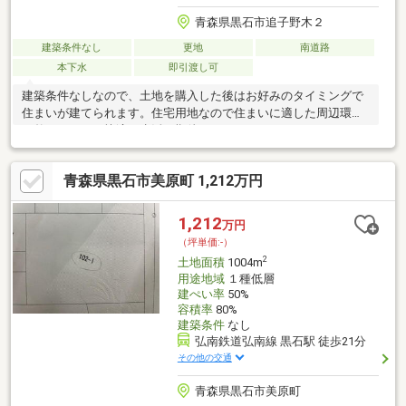
青森県黒石市追子野木２
建築条件なし
更地
南道路
本下水
即引渡し可
建築条件なしなので、土地を購入した後はお好みのタイミングで
住まいが建てられます。住宅用地なので住まいに適した周辺環境
の整っており、快適な生活が期待できるのではないでしょうか。
経済面での圧迫が相場より低く、その分心に余裕が生まれる280
万円の土地です。映画館などの人が集まる施設や大規模の工場な
青森県黒石市美原町 1,212万円
どの建築が禁止されている第一種住居地域。平坦地なので、傾斜
地よりも工事費をダウンさせやすいですよ。土地購入をお考えの
方に好条件の売地が多数あります。広さの心配がいらない土地面
1,212
万円
積458.47㎡(公簿)。
（坪単価:-）
2
土地面積
1004m
用途地域
１種低層
建ぺい率
50%
容積率
80%
建築条件
なし
弘南鉄道弘南線 黒石駅 徒歩21分
その他の交通
青森県黒石市美原町