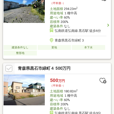
（坪単価:-）
2
土地面積
294.23m
用途地域
１種中高
建ぺい率
60%
容積率
200%
建築条件
なし
弘南鉄道弘南線 黒石駅 徒歩6分
青森県黒石市緑町３
建築条件なし
更地
本下水
整形地
青森県黒石市緑町４ 500万円
500
万円
（坪単価:-）
2
土地面積
180.82m
用途地域
１種中高
建ぺい率
60%
容積率
200%
建築条件
なし
弘南鉄道弘南線 黒石駅 徒歩9分