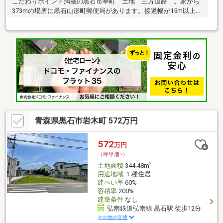
こだわりポイント満載の黒石市幸町 土地 三方道路 。家から
373mの場所に黒石山形町郵便局があります。接道幅が15m以上あ
りますので利便性が高いのが魅力です。黒石市で土地を買うご予
定なら、0172-53-5467、またはinomatajisyo-e@snow.ocn.ne.jpま
でお問い合わせください。LIXIL不動産ショップ 猪股地所では土地
情報を豊富にご用意しております。
青森県黒石市岩木町 572万円
572
万円
（坪単価:-）
2
土地面積
344.48m
用途地域
１種住居
建ぺい率
60%
容積率
200%
建築条件
なし
弘南鉄道弘南線 黒石駅 徒歩12分
その他の交通