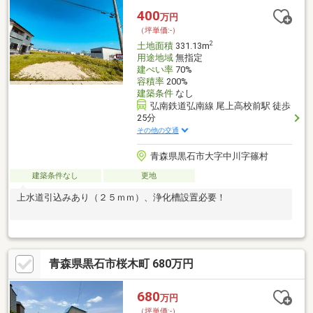
400
万円
（坪単価:-）
2
土地面積
331.13m
用途地域
無指定
建ぺい率
70%
容積率
200%
建築条件
なし
弘南鉄道弘南線 尾上高校前駅 徒歩
25分
その他の交通
青森県黒石市大字中川字篠村
建築条件なし
更地
上水道引込みあり（２５ｍｍ）、浄化槽設置必要！
青森県黒石市桜木町 680万円
680
万円
（坪単価:-）