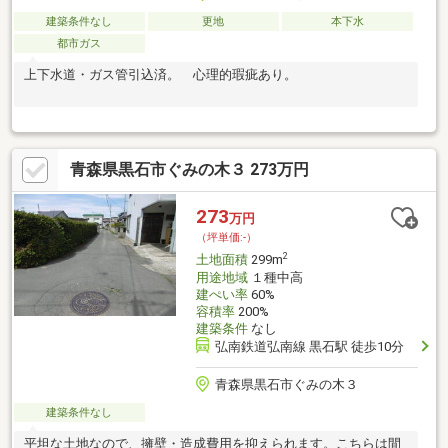
建築条件なし
更地
本下水
都市ガス
上下水道・ガス管引込済。 心理的瑕疵あり。
青森県黒石市ぐみの木３ 273万円
273
万円
（坪単価:-）
2
土地面積
299m
用途地域
１種中高
建ぺい率
60%
容積率
200%
建築条件
なし
弘南鉄道弘南線 黒石駅 徒歩10分
青森県黒石市ぐみの木３
建築条件なし
平坦な土地なので、擁壁・造成費用を抑えられます。こちらは間