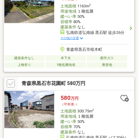
2
土地面積
1163m
用途地域
１種低層
建ぺい率
50%
容積率
80%
建築条件
なし
弘南鉄道弘南線 黒石駅 徒歩26分
その他の交通
青森県黒石市桜木町
建築条件なし
本下水
都市ガス
上物有り
1種低層地域
整形地
青森県黒石市花園町 580万円
580
万円
（坪単価:-）
2
土地面積
300.75m
用途地域
１種低層
建ぺい率
50%
容積率
70%
建築条件
なし
弘南鉄道弘南線 黒石駅 バス20分/