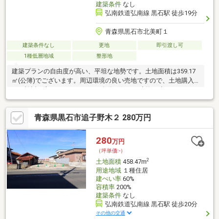
建築条件
なし
弘南鉄道弘南線 黒石駅 徒歩19分
青森県黒石市北美町１
建築条件なし
更地
即引渡し可
1種低層地域
整形地
建築プランの自由度が高い、平坦な地勢です。土地面積は359.17
㎡(公簿)でございます。周辺環境の良い売地ですので、土地購入
をご検討の方におすすめです。自分の好みの建物を建てるという
点では、建築条件のない土地がおすすめです。こちらの住宅用地
は、周辺環境も好条件で住みやすくニーズの高いエリアにありま
青森県黒石市追子野木２ 280万円
す。接道幅10m以上となっております。
280
万円
（坪単価:-）
2
土地面積
458.47m
用途地域
１種住居
建ぺい率
60%
容積率
200%
建築条件
なし
弘南鉄道弘南線 黒石駅 徒歩20分
その他の交通