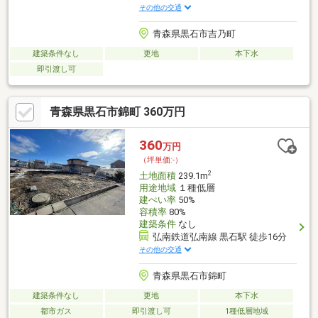
その他の交通
青森県黒石市吉乃町
建築条件なし
更地
本下水
即引渡し可
青森県黒石市錦町 360万円
360
万円
（坪単価:-）
2
土地面積
239.1m
用途地域
１種低層
建ぺい率
50%
容積率
80%
建築条件
なし
弘南鉄道弘南線 黒石駅 徒歩16分
その他の交通
青森県黒石市錦町
建築条件なし
更地
本下水
都市ガス
即引渡し可
1種低層地域