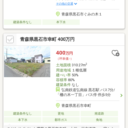
その他の交通
青森県黒石市ぐみの木１
建築条件なし
本下水
青森県黒石市幸町 400万円
400
万円
（坪単価:-）
2
土地面積
310.27m
用途地域
１種低層
建ぺい率
50%
容積率
80%
建築条件
なし
弘南鉄道弘南線 黒石駅 バス7分/
「柵の木一丁目」バス停 停歩5分
青森県黒石市幸町
建築条件なし
更地
南道路
本下水
都市ガス
角地