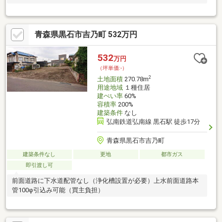
青森県黒石市吉乃町 532万円
532
万円
（坪単価:-）
2
土地面積
270.78m
用途地域
１種住居
建ぺい率
60%
容積率
200%
建築条件
なし
弘南鉄道弘南線 黒石駅 徒歩17分
青森県黒石市吉乃町
建築条件なし
更地
都市ガス
即引渡し可
前面道路に下水道配管なし（浄化槽設置が必要）上水前面道路本
管100φ引込み可能（買主負担）