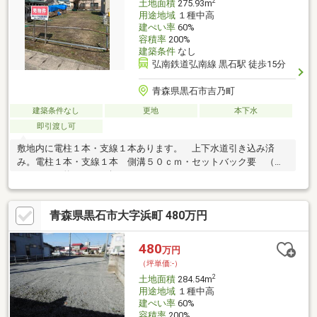
2
土地面積
275.93m
用途地域
１種中高
建ぺい率
60%
容積率
200%
建築条件
なし
弘南鉄道弘南線 黒石駅 徒歩15分
青森県黒石市吉乃町
建築条件なし
更地
本下水
即引渡し可
敷地内に電柱１本・支線１本あります。 上下水道引き込み済
み。電柱１本・支線１本 側溝５０ｃｍ・セットバック要 （約
２．８㎡ 約０．８５坪）
青森県黒石市大字浜町 480万円
480
万円
（坪単価:-）
2
土地面積
284.54m
用途地域
１種中高
建ぺい率
60%
容積率
200%