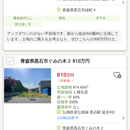
青森県黒石市緑町４
建築条件なし
更地
本下水
即引渡し可
アップダウンの少ない平坦地です。駅から徒歩9分圏内に立地して
います。土地のご購入をお考えなら、ぜひこちらの500万円の土
地を。環境の良いエリアにある売地です。土地面積は180.82㎡(公
簿)です。周辺環境が好条件でニーズの高い住宅用地です。価格は
高いですが、その分設備は充実しています。
青森県黒石市ぐみの木２ 810万円
810
万円
（坪単価:-）
2
土地面積
814.43m
用途地域
１種住居
建ぺい率
60%
容積率
200%
建築条件
なし
弘南鉄道弘南線 黒石駅 徒歩9分
その他の交通
青森県黒石市ぐみの木２