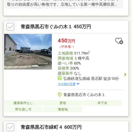
取りの自由度が高い角地です。立地している第一種中高層住居専
用地域とは、中高層住宅の良好な住環境を守るための地域です。
前面道路と高低差がない形状で身体障がい者にも優しいです。こ
ちらの売地はニーズも高い土地です。周囲も環境も整っている、
青森県黒石市ぐみの木１ 450万円
好条件の住宅用地がこちら。
450
万円
（坪単価:-）
2
土地面積
311.79m
用途地域
１種中高
建ぺい率
60%
容積率
200%
建築条件
なし
弘南鉄道弘南線 黒石駅 徒歩10分
その他の交通
青森県黒石市ぐみの木１
建築条件なし
更地
本下水
即引渡し可
整形地
青森県黒石市緑町４ 600万円