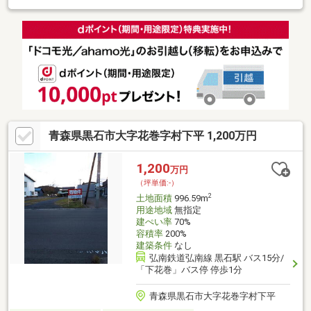
青森県黒石市大字花巻字村下平 1,200万円
1,200
万円
（坪単価:-）
2
土地面積
996.59m
用途地域
無指定
建ぺい率
70%
容積率
200%
建築条件
なし
弘南鉄道弘南線 黒石駅 バス15分/
「下花巻」バス停 停歩1分
青森県黒石市大字花巻字村下平