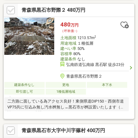
宅用地となっています。土地面積は199.55㎡(公簿)あります。
青森県黒石市野際２ 480万円
480
万円
（坪単価:-）
2
土地面積
1213.57m
用途地域
１種低層
建ぺい率
50%
容積率
80%
建築条件
なし
弘南鉄道弘南線 黒石駅 徒歩23分
青森県黒石市野際２
建築条件なし
更地
本下水
即引渡し可
1種低層地域
二方路に面している為アクセス良好！東側県道DIP150・西側市道
VP75共に引込み無し汚水桝無し→黒石市が桝設置いたします（申
請から3ヶ月程時間を要します）
青森県黒石市大字中川字篠村 400万円