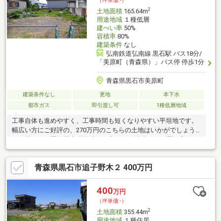
（坪単価:-）
2
土地面積
165.64m
用途地域
１種低層
建ぺい率
50%
容積率
80%
建築条件
なし
弘南鉄道弘南線 黒石駅 バス18分/
「美原町（青森県）」バス停 停歩1分
青森県黒石市美原町
建築条件なし
更地
本下水
都市ガス
即引渡し可
1種低層地域
工事自体も進めやすく、工事時間も短くなりやすい平坦地です。
幅広い方にご好評の、270万円のこちらの土地はいかがでしょう
か。第一種低層住居専用地域では主に1～2階建ての低層住宅がゆ
ったりと立ち並ぶような住宅街が形成される傾向にあります。土
地購入をお考えの方にイチオシの売地がこちらです。広さの心配
青森県黒石市追子野木２ 400万円
がいらない土地面積165.64㎡(公簿)。住宅用地です。
400
万円
（坪単価:-）
2
土地面積
355.44m
用途地域
１種住居