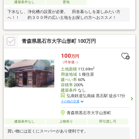
建築条件なし
更地
下水なし、浄化槽の設置が必要。 田舎暮らしを楽しみたい方
へ！！ 約３００坪の広い土地をお探しの方へおススメ！
青森県黒石市大字山形町 100万円
100
万円
（坪単価:-）
2
土地面積
112.69m
用途地域
１種住居
建ぺい率
60%
容積率
200%
建築条件
なし
弘南鉄道弘南線 黒石駅 徒歩17分
その他の交通
青森県黒石市大字山形町
建築条件なし
上物有り
即引渡し可
買い物には近くにスーパーがあり便利です。