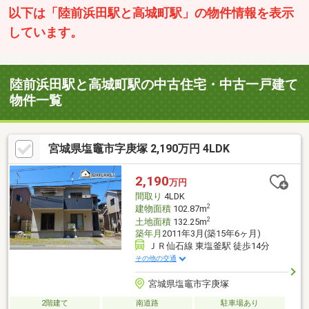
以下は「陸前浜田駅と高城町駅」の物件情報を表示
しています。
陸前浜田駅と高城町駅の中古住宅・中古一戸建て
物件一覧
宮城県塩竈市字庚塚 2,190万円 4LDK
2,190
万円
間取り
4LDK
2
建物面積
102.87m
2
土地面積
132.25m
築年月
2011年3月(築15年6ヶ月)
ＪＲ仙石線 東塩釜駅 徒歩14分
その他の交通
宮城県塩竈市字庚塚
2階建て
南道路
駐車場あり