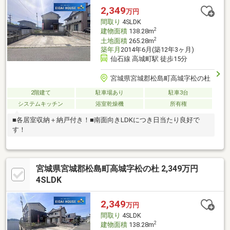
2,349
万円
間取り
4SLDK
2
建物面積
138.28m
2
土地面積
265.28m
築年月
2014年6月(築12年3ヶ月)
仙石線 高城町駅 徒歩15分
宮城県宮城郡松島町高城字松の杜
2階建て
駐車場あり
駐車3台
システムキッチン
浴室乾燥機
所有権
■各居室収納＋納戸付き！■南面向きLDKにつき日当たり良好で
す！
宮城県宮城郡松島町高城字松の杜 2,349万円
4SLDK
2,349
万円
間取り
4SLDK
2
建物面積
138.28m