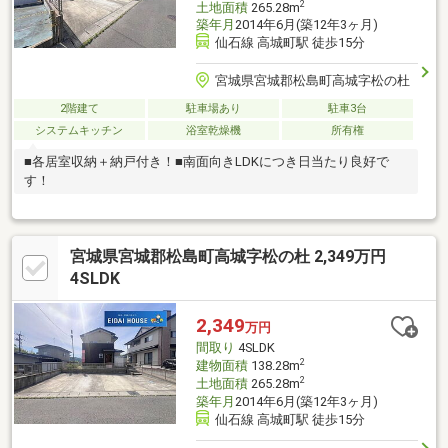
2
土地面積
265.28m
築年月
2014年6月(築12年3ヶ月)
仙石線 高城町駅 徒歩15分
宮城県宮城郡松島町高城字松の杜
2階建て
駐車場あり
駐車3台
システムキッチン
浴室乾燥機
所有権
■各居室収納＋納戸付き！■南面向きLDKにつき日当たり良好で
す！
宮城県宮城郡松島町高城字松の杜 2,349万円
4SLDK
2,349
万円
間取り
4SLDK
2
建物面積
138.28m
2
土地面積
265.28m
築年月
2014年6月(築12年3ヶ月)
仙石線 高城町駅 徒歩15分