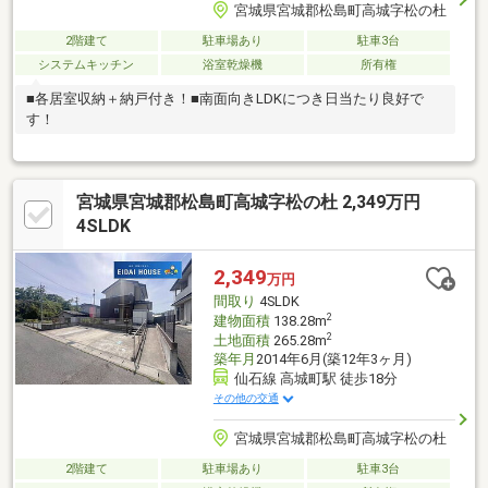
宮城県宮城郡松島町高城字松の杜
2階建て
駐車場あり
駐車3台
システムキッチン
浴室乾燥機
所有権
■各居室収納＋納戸付き！■南面向きLDKにつき日当たり良好で
す！
宮城県宮城郡松島町高城字松の杜 2,349万円
4SLDK
2,349
万円
間取り
4SLDK
2
建物面積
138.28m
2
土地面積
265.28m
築年月
2014年6月(築12年3ヶ月)
仙石線 高城町駅 徒歩18分
その他の交通
宮城県宮城郡松島町高城字松の杜
2階建て
駐車場あり
駐車3台