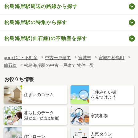
松島海岸駅周辺の路線から探す
松島海岸駅の特集から探す
松島海岸駅(仙石線)の不動産を探す
goo住宅・不動産
中古一戸建て
宮城県
宮城郡松島町
仙石線
松島海岸駅の中古一戸建て 物件一覧
お役立ち情報
「住みたい街」
住まいのコラム
を見つけよう
暮らしのデータ
家賃相場
(補助金・助成金情報)
人気タウン
住宅ローン