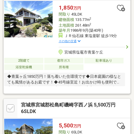
1,850
万円
間取り
4SLDK
2
建物面積
135.77m
2
土地面積
261.48m
築年月
1986年9月(築40年)
ＪＲ仙石線 東塩釜駅 徒歩19分
その他の交通
宮城県塩竈市青葉ケ丘
2階建て
都市ガス
駐車場あり
浴室乾燥機
所有権
◆青葉ヶ丘1850万円！落ち着いた住環境です◆日本庭園の様なと
ても風情があるお庭です！◆45号線至近！お出かけ時も便利です
◆24時間営業のトライアル車で３分お買物も安心です！お気軽に
お問い合わせください♪～周辺環境～□杉の入小学校 徒歩約17分
(約1350ｍ)□第二中学校 徒歩約15分(約1170ｍ)□ファミリーマー
宮城県宮城郡松島町磯崎字西ノ浜 5,500万円
ト 塩釜松陽台店 徒歩約10分(約730ｍ)□カワチ薬品 塩釜店 徒歩
約20分(約1590ｍ)□ヨークベニマル塩釜北浜店 徒歩約26分(約
6SLDK
2000ｍ)□塩釜藤倉郵便局 徒歩約14分(約1080ｍ)□東塩釜駅 徒
歩約19分(約1470ｍ)
5,500
万円
間取り
6SLDK