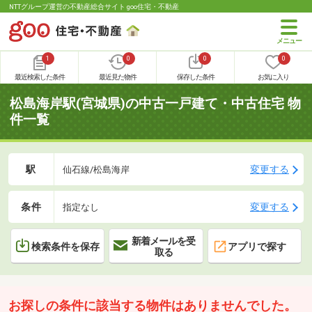
NTTグループ運営の不動産総合サイト goo住宅・不動産
1
0
0
0
最近検索した条件
最近見た物件
保存した条件
お気に入り
松島海岸駅(宮城県)の中古一戸建て・中古住宅 物
件一覧
駅
変更する
仙石線/松島海岸
条件
変更する
指定なし
新着メールを受
検索条件を保存
アプリで探す
取る
お探しの条件に該当する物件はありませんでした。