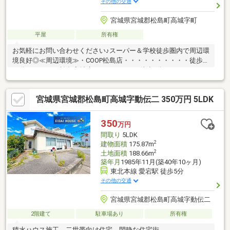
その他の交通
宮城県宮城郡松島町高城字町
平屋
所有権
お気軽にお問い合わせください♪スーパー＆学校徒歩圏内で周辺環
境良好◎≪周辺環境≫・COOP松島店・・・・・・・・・・徒歩
11分・ローソン松島高城店・・・・・・・徒歩4分・ファミリー
マート松島高城店・・・徒歩9分・ツルハドラッグ松島
店・・・・・・徒歩8分・宮城県松島高校・・・・・・・・・徒歩
宮城県宮城郡松島町高城字動伝二 350万円 5LDK
7分・松島町立松島中学校・・・・・・・徒歩18分・松島町立松
島第二小学校・・・・・徒歩18分・高城保育
所・・・・・・・・・・・徒歩11分・松島郵便
350
万円
局・・・・・・・・・・・徒歩12分・松島町役
間取り
5LDK
場・・・・・・・・・・・徒歩12分・七十七銀行松島支
2
建物面積
175.87m
店・・・・・・・徒歩10分
2
土地面積
188.66m
築年月
1985年11月(築40年10ヶ月)
東北本線 愛宕駅 徒歩5分
その他の交通
宮城県宮城郡松島町高城字動伝二
2階建て
駐車場あり
所有権
積水ハウス施工。二世帯向け住宅。閑静な住宅街。