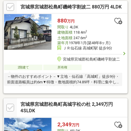
宮城県宮城郡松島町磯崎字割波二 880万円 4LDK
880
万円
間取り
4LDK
2
建物面積
118.4m
2
土地面積
247.6m
築年月
1978年1月(築48年8ヶ月)
ＪＲ仙石線 高城町駅 徒歩9分
宮城県宮城郡松島町磯崎字割波二
2階建て
所有権
－物件のおすすめポイント－▼立地・仙石線「高城町」徒歩9分・
前面道路幅員は約6m▼特徴・敷地面積約74.89坪・料理に集中し
やすい壁付キッチン、自然換気可能な窓有・キッチン・LD・洗面
室は回遊性あり、家事・生活動線良好・洗面室は勝手口付・北西
側の和室に広縁を設置・各和室・廊下に収納有・駐車場有(車種に
宮城県宮城郡松島町高城字松の杜 2,349万円
よる)▼周辺環境・華園児童公園 徒歩4分(約300m)・ローソン松島
高城店 徒歩7分(約500m)・七十七銀行松島支店 徒歩12分(約
4SLDK
920m)■ ご希望の住まい探しをお手伝いします ━━━━━・・・
物件の詳細・ご相談はお気軽にお問い合わせください。
2,349
万円
間取り
4SLDK