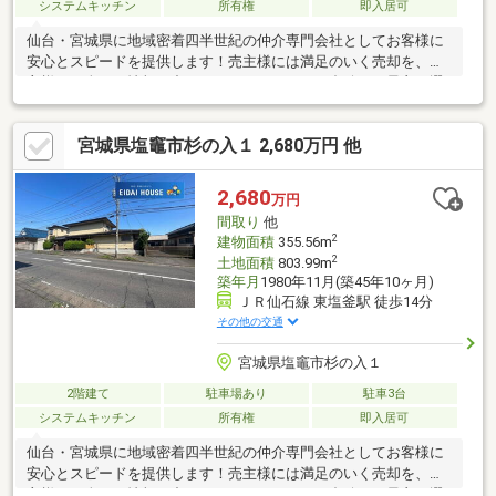
システムキッチン
所有権
即入居可
仙台・宮城県に地域密着四半世紀の仲介専門会社としてお客様に
安心とスピードを提供します！売主様には満足のいく売却を、買
主様には全ての情報の中からライフスタイルに合致した最良の選
択をご提案させて頂きます！
宮城県塩竈市杉の入１ 2,680万円 他
2,680
万円
間取り
他
2
建物面積
355.56m
2
土地面積
803.99m
築年月
1980年11月(築45年10ヶ月)
ＪＲ仙石線 東塩釜駅 徒歩14分
その他の交通
宮城県塩竈市杉の入１
2階建て
駐車場あり
駐車3台
システムキッチン
所有権
即入居可
仙台・宮城県に地域密着四半世紀の仲介専門会社としてお客様に
安心とスピードを提供します！売主様には満足のいく売却を、買
主様には全ての情報の中からライフスタイルに合致した最良の選