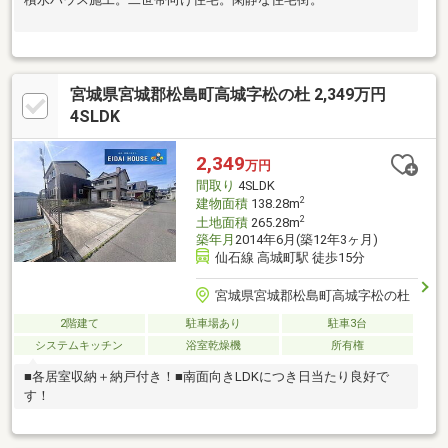
宮城県宮城郡松島町高城字松の杜 2,349万円
4SLDK
2,349
万円
間取り
4SLDK
2
建物面積
138.28m
2
土地面積
265.28m
築年月
2014年6月(築12年3ヶ月)
仙石線 高城町駅 徒歩15分
宮城県宮城郡松島町高城字松の杜
2階建て
駐車場あり
駐車3台
システムキッチン
浴室乾燥機
所有権
■各居室収納＋納戸付き！■南面向きLDKにつき日当たり良好で
す！