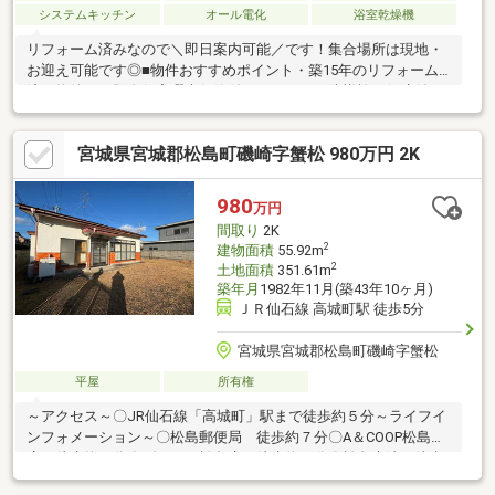
システムキッチン
オール電化
浴室乾燥機
リフォーム済みなので＼即日案内可能／です！集合場所は現地・
お迎え可能です◎■物件おすすめポイント・築15年のリフォーム
済み物件！・既存住宅瑕疵保険付き、シロアリ防蟻施工保障付き
の安心住宅♪・一押しのスーパー「トライアル」車5分！！・南面
道路なので日当たり良好☆■周辺環境・アクセス・杉の入小学
宮城県宮城郡松島町磯崎字蟹松 980万円 2K
校 徒歩13分・第二中学校 徒歩11分・藤倉保育所 徒歩14分・
ウジエスーパ 徒歩10分・ファミリーマート 徒歩6分・ツルハ
ドラッグ 徒歩10分・トライアル 車5分
980
万円
間取り
2K
2
建物面積
55.92m
2
土地面積
351.61m
築年月
1982年11月(築43年10ヶ月)
ＪＲ仙石線 高城町駅 徒歩5分
宮城県宮城郡松島町磯崎字蟹松
平屋
所有権
～アクセス～〇JR仙石線「高城町」駅まで徒歩約５分～ライフイ
ンフォメーション～〇松島郵便局 徒歩約７分〇A＆COOP松島
店 徒歩約８分〇ダイソー松島店 徒歩約９分〇松島病院 徒歩
約１１分