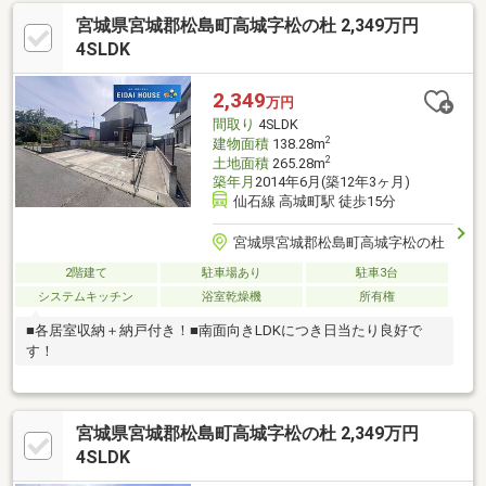
宮城県宮城郡松島町高城字松の杜 2,349万円
4SLDK
2,349
万円
間取り
4SLDK
2
建物面積
138.28m
2
土地面積
265.28m
築年月
2014年6月(築12年3ヶ月)
仙石線 高城町駅 徒歩15分
宮城県宮城郡松島町高城字松の杜
2階建て
駐車場あり
駐車3台
システムキッチン
浴室乾燥機
所有権
■各居室収納＋納戸付き！■南面向きLDKにつき日当たり良好で
す！
宮城県宮城郡松島町高城字松の杜 2,349万円
4SLDK