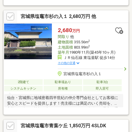
択をご提案させて頂きます！
宮城県塩竈市杉の入１ 2,680万円 他
2,680
万円
間取り
他
2
建物面積
355.56m
2
土地面積
803.99m
築年月
1980年11月(築45年10ヶ月)
ＪＲ仙石線 東塩釜駅 徒歩14分
その他の交通
宮城県塩竈市杉の入１
2階建て
駐車場あり
駐車3台
システムキッチン
所有権
即入居可
仙台・宮城県に地域密着四半世紀の仲介専門会社としてお客様に
安心とスピードを提供します！売主様には満足のいく売却を、買
主様には全ての情報の中からライフスタイルに合致した最良の選
択をご提案させて頂きます！
宮城県塩竈市青葉ケ丘 1,850万円 4SLDK