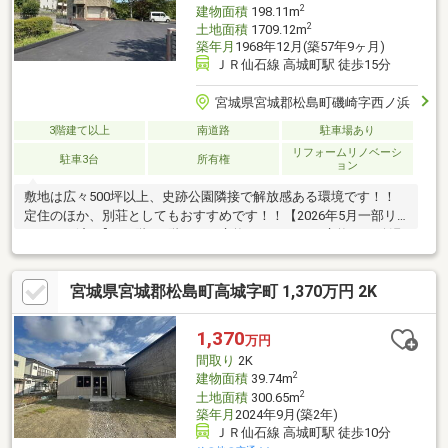
2
建物面積
198.11m
2
土地面積
1709.12m
築年月
1968年12月(築57年9ヶ月)
ＪＲ仙石線 高城町駅 徒歩15分
宮城県宮城郡松島町磯崎字西ノ浜
3階建て以上
南道路
駐車場あり
リフォームリノベーシ
駐車3台
所有権
ョン
敷地は広々500坪以上、史跡公園隣接で解放感ある環境です！！
定住のほか、別荘としてもおすすめです！！【2026年5月一部リ
フォーム済み】・1階、2階トイレ交換 ・エアコン交換 ・給湯
器2台新設 ・3階ワンフロアに間取変更 ・階段フローリング貼
り ・敷地アスファルト敷き駐車３台以上可、ＬＤＫ２０畳以
宮城県宮城郡松島町高城字町 1,370万円 2K
上、土地100坪以上、オーシャンビュー、南向き、全居室収納、
南側道路面す、和室、トイレ２ヶ所、浴室に窓、３階建以上、納
戸
1,370
万円
間取り
2K
2
建物面積
39.74m
2
土地面積
300.65m
築年月
2024年9月(築2年)
ＪＲ仙石線 高城町駅 徒歩10分