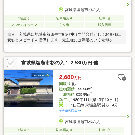
宮城県塩竈市杉の入１
2階建て
駐車場あり
駐車3台
システムキッチン
所有権
即入居可
仙台・宮城県に地域密着四半世紀の仲介専門会社としてお客様に
安心とスピードを提供します！売主様には満足のいく売却を、買
主様には全ての情報の中からライフスタイルに合致した最良の選
択をご提案させて頂きます！
宮城県塩竈市杉の入１ 2,680万円 他
2,680
万円
間取り
他
2
建物面積
355.56m
2
土地面積
803.99m
築年月
1980年11月(築45年10ヶ月)
ＪＲ仙石線 東塩釜駅 徒歩14分
その他の交通
宮城県塩竈市杉の入１
2階建て
駐車場あり
駐車3台