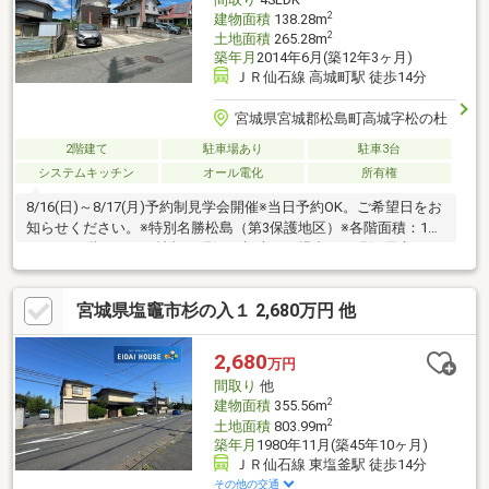
2
建物面積
138.28m
2
土地面積
265.28m
築年月
2014年6月(築12年3ヶ月)
ＪＲ仙石線 高城町駅 徒歩14分
宮城県宮城郡松島町高城字松の杜
2階建て
駐車場あり
駐車3台
システムキッチン
オール電化
所有権
8/16(日)～8/17(月)予約制見学会開催※当日予約OK。ご希望日をお
知らせください。※特別名勝松島（第3保護地区）※各階面積：1階
81.15㎡ 2階57.13㎡※情報と現況が相違する場合は、現況優先とし
ます。※司法書士は売主の指定になります。※通学の区域に関して
は自治体や教育委員会等にご確認ください。
宮城県塩竈市杉の入１ 2,680万円 他
2,680
万円
間取り
他
2
建物面積
355.56m
2
土地面積
803.99m
築年月
1980年11月(築45年10ヶ月)
ＪＲ仙石線 東塩釜駅 徒歩14分
その他の交通