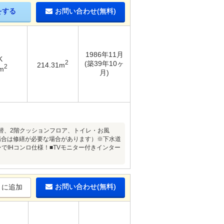
をする
お問い合わせ(無料)
1986年11月
K
2
(築39年10ヶ
214.31m
2
m
月)
張替、2階クッションフロア、トイレ・お風
場合は修繕が必要な場合があります）※下水道
でIHコンロ仕様！■TVモニター付きインター
お問い合わせ(無料)
りに追加