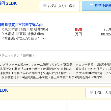
円 2LDK
見学予約
お気に入りに追加
福島県須賀川市和田字弥六内
980
ＪＲ東北本線 須賀川駅 徒歩30分
2LD
ＪＲ水郡線 川東駅 徒歩3.6km
万円
80.32
ＪＲ水郡線 小塩江駅 徒歩4.6km
ステムキッチン
所有権
リビングリフォーム済み■リフォーム箇所：リビング床張替、クロス全貼替、1階床全
洗面所入れ替え済み■カーポートは屋根部分に破損あり（現況渡しのため使用する
浄化槽）■南側に広めのお庭付きで趣味にお子様にペットに大活躍♪■対面式キッチン
い炊き機能付き！■須賀川第三小学校・第三中学校エリア■町内会費4 800円/年
LDK
お気に入