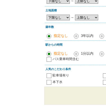
～
土地面積
～
築年数
指定なし
3年以内
駅からの時間
指定なし
1分以内
バス乗車時間含む
人気のこだわり条件
駐車場有り
本下水