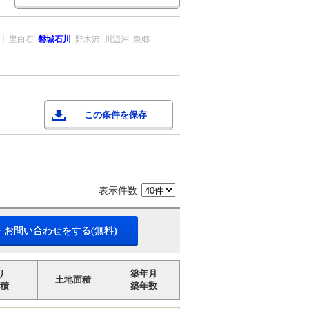
川
里白石
磐城石川
野木沢
川辺沖
泉郷
この条件を保存
表示件数
・お問い合わせをする(無料)
り
築年月
土地面積
積
築年数