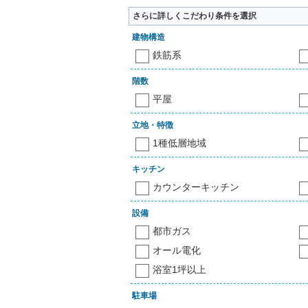
さらに詳しくこだわり条件を選択
建物構造
鉄筋系
階数
平屋
立地・特徴
1種低層地域
キッチン
カウンターキッチン
設備
都市ガス
オール電化
浴室1坪以上
駐車場