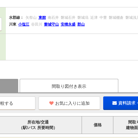
水郡線：
矢祭山
東館
南石井
磐城石井
磐城塙
近津
中豊
磐城棚倉
磐城浅
川東
小塩江
谷田川
磐城守山
安積永盛
郡山
間取り図付き表示
お気に入りに追加
資料請求
所在地/交通
間取
価格
（駅/バス 所要時間）
建物面