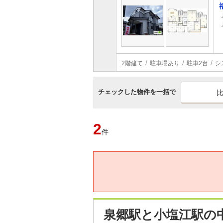
2階建て
駐車場あり
駐車2台
シ
チェックした物件を一括で
2
件
泉郷駅と小塩江駅の