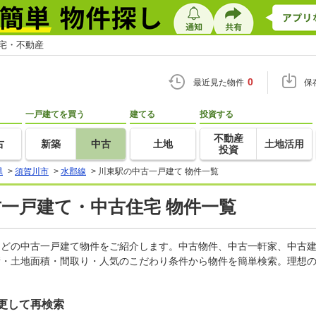
住宅・不動産
0
最近見た物件
保
一戸建てを買う
建てる
投資する
不動産
古
新築
中古
土地
土地活用
投資
県
>
須賀川市
>
水郡線
>
川東駅の中古一戸建て 物件一覧
古一戸建て・中古住宅 物件一覧
家などの中古一戸建て物件をご紹介します。中古物件、中古一軒家、中古
積・土地面積・間取り・人気のこだわり条件から物件を簡単検索。理想の
更して再検索