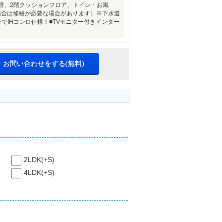
張替、2階クッションフロア、トイレ・お風
場合は修繕が必要な場合があります）※下水道
でIHコンロ仕様！■TVモニター付きインター
・お問い合わせをする(無料)
2LDK(+S)
4LDK(+S)