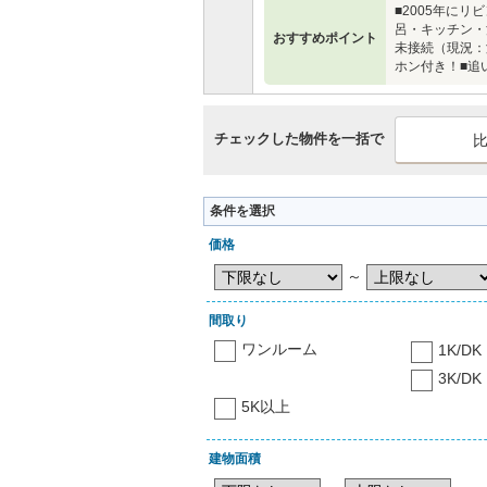
■2005年に
呂・キッチン・
おすすめポイント
未接続（現況：
ホン付き！■追
チェックした物件を一括で
条件を選択
価格
～
間取り
ワンルーム
1K/DK
3K/DK
5K以上
建物面積