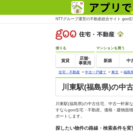
NTTグループ運営の不動産総合サイト goo
借りる
マンションを買う
店舗･
賃貸
新築
中
事業用
住宅・不動産
>
中古一戸建て
>
東北
>
福島
川東駅(福島県)の中
川東駅(福島県)の中古住宅、中古一軒
すならgoo住宅・不動産。価格・建物面
ポートします。
探したい物件の路線・検索条件を変