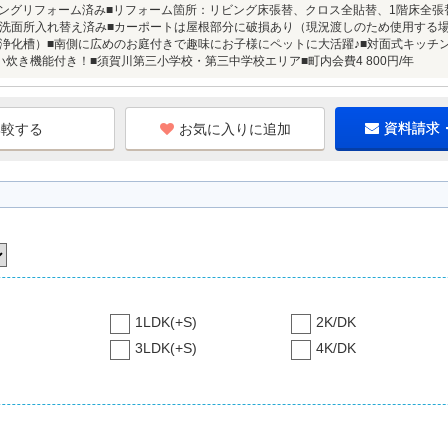
リビングリフォーム済み■リフォーム箇所：リビング床張替、クロス全貼替、1階床全
洗面所入れ替え済み■カーポートは屋根部分に破損あり（現況渡しのため使用する
浄化槽）■南側に広めのお庭付きで趣味にお子様にペットに大活躍♪■対面式キッチン
い炊き機能付き！■須賀川第三小学校・第三中学校エリア■町内会費4 800円/年
お気に入りに追加
資料請求
1LDK(+S)
2K/DK
3LDK(+S)
4K/DK