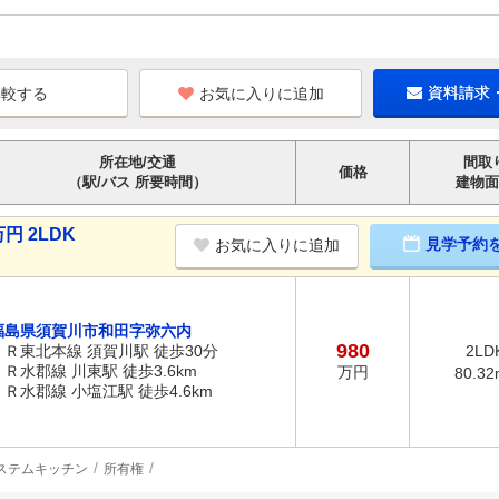
お気に入りに追加
資料請求
所在地/交通
間取
価格
（駅/バス 所要時間）
建物面
円 2LDK
見学予約
お気に入りに追加
福島県須賀川市和田字弥六内
980
ＪＲ東北本線 須賀川駅 徒歩30分
2LD
ＪＲ水郡線 川東駅 徒歩3.6km
万円
80.32
ＪＲ水郡線 小塩江駅 徒歩4.6km
ステムキッチン
所有権