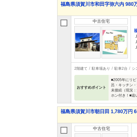
福島県須賀川市和田字弥六内 980万
中古住宅
2階建て
駐車場あり
駐車2台
シ
■2005年に
呂・キッチン・
おすすめポイント
未接続（現況：
ホン付き！■追
福島県須賀川市朝日田 1,780万円 6
中古住宅