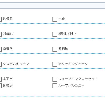
鉄骨系
木造
2階建て
3階建て以上
南道路
整形地
システムキッチン
IHクッキングヒータ
本下水
ウォークインクローゼット
床暖房
ルーフバルコニー