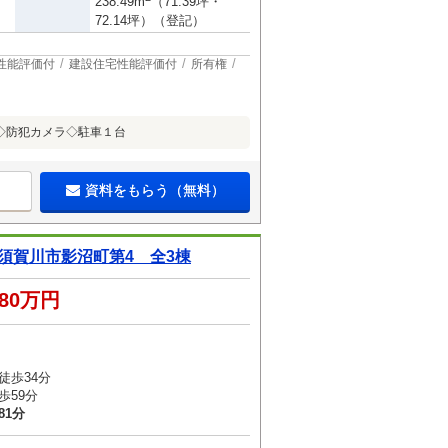
238.49m
（71.39坪・
72.14坪）（登記）
性能評価付
建設住宅性能評価付
所有権
◇防犯カメラ◇駐車１台
資料をもらう（無料）
n 須賀川市影沼町第4 全3棟
780万円
徒歩34分
歩59分
81分
）