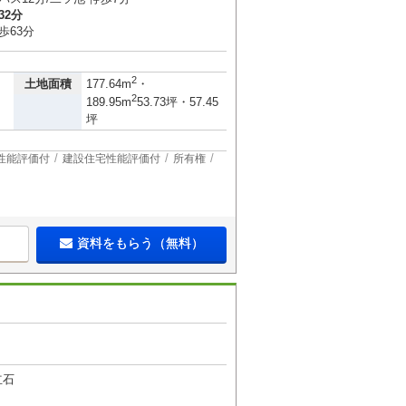
32分
歩63分
）
2
土地面積
177.64m
・
2
189.95m
53.73坪・57.45
坪
性能評価付
建設住宅性能評価付
所有権
資料をもらう（無料）
立石