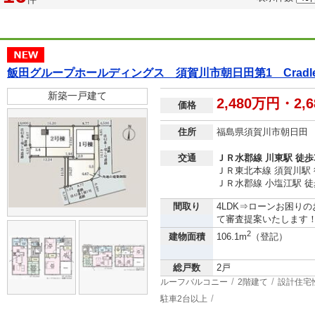
飯田グループホールディングス 須賀川市朝日田第1 Cra
新築一戸建て
2,480万円・2,
価格
住所
福島県須賀川市朝日田
交通
ＪＲ水郡線 川東駅 徒歩
ＪＲ東北本線 須賀川駅 
ＪＲ水郡線 小塩江駅 徒
間取り
4LDK⇒ローンお困り
て審査提案いたします！フリ
2
建物面積
106.1m
（登記）
総戸数
2戸
ルーフバルコニー
2階建て
設計住宅
駐車2台以上