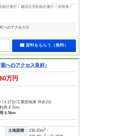
性能評価付
建設住宅性能評価付
所有権
川ICへのアクセス◎
資料をもらう（無料）
面へのアクセス良好♪
780万円
バス17分/工業団地東 停歩2分
用 4.7km
 6.5km
）
2
土地面積
236.03m
・
2