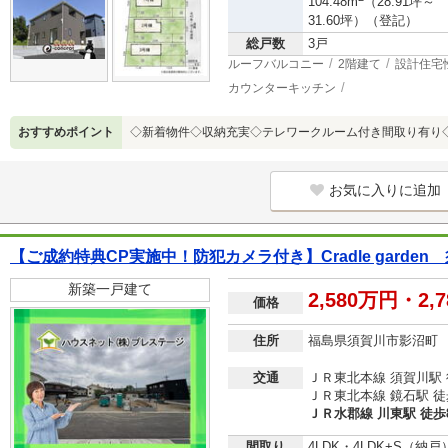
104.48m
（28.91坪～
31.60坪）（登記）
総戸数
3戸
ルーフバルコニー
2階建て
設計住宅
カウンターキッチン
おすすめポイント
◇新着物件◇収納充実◇テレワークルーム付き間取り有り
お気に入りに追加
【ご成約特典CP実施中！防犯カメラ付き】Cradle garde
新築一戸建て
2,580万円・2,
価格
住所
福島県須賀川市影沼町
交通
ＪＲ東北本線 須賀川駅 
ＪＲ東北本線 鏡石駅 徒
ＪＲ水郡線 川東駅 徒歩
間取り
4LDK・4LDK+S（納戸