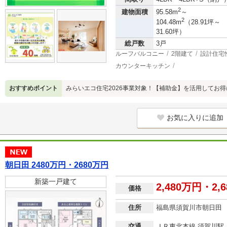
2
建物面積
95.58m
～
2
104.48m
（28.91坪～
31.60坪）
総戸数
3戸
ルーフバルコニー
2階建て
設計住宅
カウンターキッチン
おすすめポイント
みらいエコ住宅2026事業対象！【補助金】を活用してお得
お気に入りに追加
朝日田 2480万円・2680万円
新築一戸建て
2,480万円・2,
価格
住所
福島県須賀川市朝日田
交通
ＪＲ東北本線 須賀川駅 