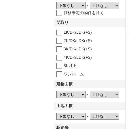
～
価格未定の物件を除く
間取り
1K/DK/LDK(+S)
2K/DK/LDK(+S)
3K/DK/LDK(+S)
4K/DK/LDK(+S)
5K以上
ワンルーム
建物面積
～
土地面積
～
駅徒歩