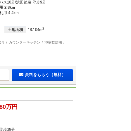
バス10分/浜田鉱泉 停歩9分
 2.8km
用 4.4km
2
土地面積
187.04m
居可
カウンターキッチン
浴室乾燥機
資料をもらう（無料）
780万円
徒歩39分