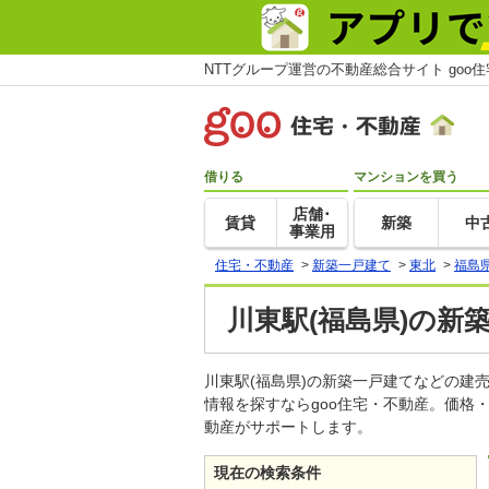
NTTグループ運営の不動産総合サイト goo
借りる
マンションを買う
店舗･
賃貸
新築
中
事業用
住宅・不動産
>
新築一戸建て
>
東北
>
福島
川東駅(福島県)の新
川東駅(福島県)の新築一戸建てなどの
情報を探すならgoo住宅・不動産。価格
動産がサポートします。
現在の検索条件