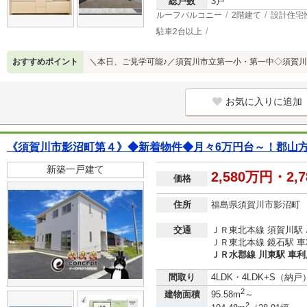
総戸数
3戸
ルーフバルコニー
2階建て
設計住宅
駐車2台以上
おすすめポイント
＼本日、ご見学可能♪／須賀川市立第一小・第一中◇須賀
お気に入りに追加
《須賀川市影沼町第４》◆新着物件◆月々6万円台～！郡山方
新築一戸建て
2,580万円・2,
価格
住所
福島県須賀川市影沼町
交通
ＪＲ東北本線 須賀川駅 
ＪＲ東北本線 鏡石駅 車利
ＪＲ水郡線 川東駅 車利用
間取り
4LDK・4LDK+S（納戸
2
建物面積
95.58m
～
2