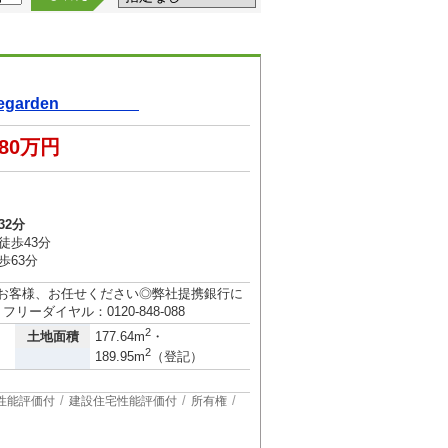
dlegarden
680万円
32分
徒歩43分
歩63分
のお客様、お任せください◎弊社提携銀行に
ーダイヤル：0120-848-088
2
土地面積
177.64m
・
2
189.95m
（登記）
性能評価付
建設住宅性能評価付
所有権