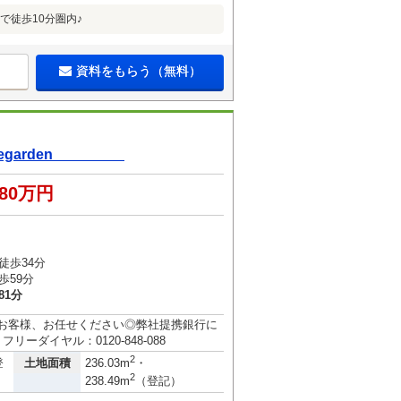
で徒歩10分圏内♪
資料をもらう（無料）
dlegarden
780万円
徒歩34分
歩59分
81分
のお客様、お任せください◎弊社提携銀行に
ーダイヤル：0120-848-088
2
土地面積
登
236.03m
・
2
238.49m
（登記）