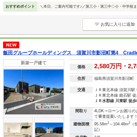
おすすめポイント
＼本日、ご案内可能です♪／第三小・第三中◇小・中学校ま
お気に入りに追加
飯田グループホールディングス 須賀川市影沼町第4 Cra
新築一戸建て
2,580万円・2,
価格
住所
福島県須賀川市影沼町
交通
ＪＲ東北本線 須賀川駅 
ＪＲ東北本線 鏡石駅 徒
ＪＲ水郡線 川東駅 徒歩
間取り
4LDK⇒ローンお困り
て審査提案いたします！フリ
2
2
建物面積
95.58m
～104.48m
（
記）