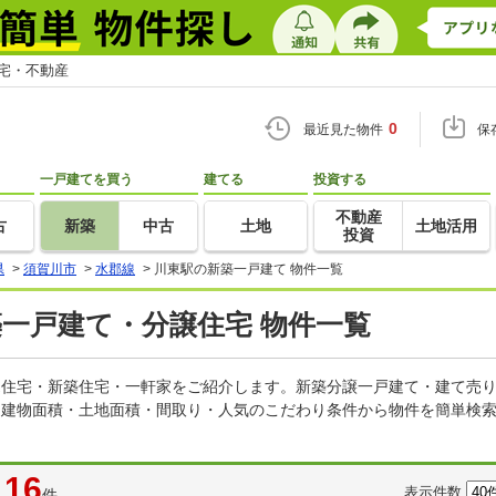
住宅・不動産
0
最近見た物件
保
一戸建てを買う
建てる
投資する
不動産
古
新築
中古
土地
土地活用
投資
県
>
須賀川市
>
水郡線
>
川東駅の新築一戸建て 物件一覧
築一戸建て・分譲住宅 物件一覧
建売住宅・新築住宅・一軒家をご紹介します。新築分譲一戸建て・建て売
・建物面積・土地面積・間取り・人気のこだわり条件から物件を簡単検索
16
表示件数
件