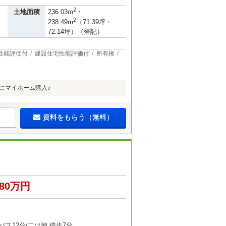
2
土地面積
236.03m
・
2
238.49m
（71.39坪・
72.14坪）（登記）
性能評価付
建設住宅性能評価付
所有権
にマイホーム購入♪
資料をもらう（無料）
680万円
バス12分/二ツ池 停歩7分