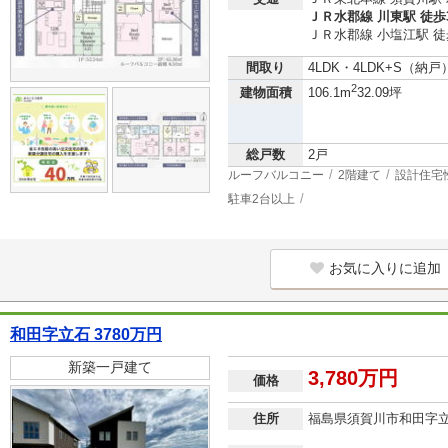
ＪＲ水郡線 川東駅 徒歩
ＪＲ水郡線 小塩江駅 徒
間取り
4LDK・4LDK+S（納戸
2
建物面積
106.1m
32.09坪
総戸数
2戸
ルーフバルコニー
2階建て
設計住宅
駐車2台以上
お気に入りに追加
和田字立石 3780万円
新築一戸建て
3,780万円
価格
住所
福島県須賀川市和田字