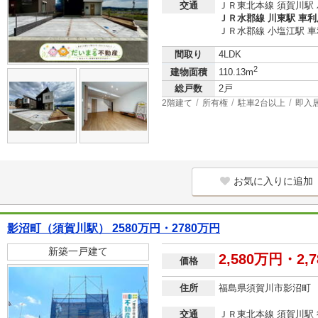
交通
ＪＲ東北本線 須賀川駅 
ＪＲ水郡線 川東駅 車利用
ＪＲ水郡線 小塩江駅 車利
間取り
4LDK
2
建物面積
110.13m
総戸数
2戸
2階建て
所有権
駐車2台以上
即入
お気に入りに追加
影沼町（須賀川駅） 2580万円・2780万円
新築一戸建て
2,580万円・2,
価格
住所
福島県須賀川市影沼町
交通
ＪＲ東北本線 須賀川駅 