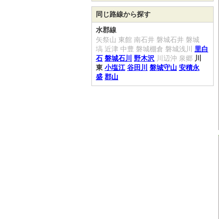
同じ路線から探す
水郡線
矢祭山
東館
南石井
磐城石井
磐城
塙
近津
中豊
磐城棚倉
磐城浅川
里白
石
磐城石川
野木沢
川辺沖
泉郷
川
東
小塩江
谷田川
磐城守山
安積永
盛
郡山