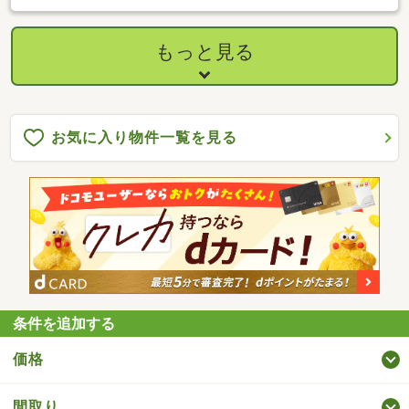
歩5分でお子様の通学も安心・敷地約132坪のゆとりある住まい・
未入居物件につき室内大変きれいです・広い敷地なのでお車の複
数台所有も来客時も安心・そのまま新生活をスタートできる住ま
もっと見る
い・リオン・ドール石川店まで徒歩5分で毎日の買い物便利◆周
辺環境◆・石川小学校 徒歩約5分・石川中学校 徒歩約4分◆弊
社の強み◆・経験豊富な弊社スタッフがご購入のサポートを致し
ます
お気に入り物件一覧を見る
条件を追加する
価格
間取り