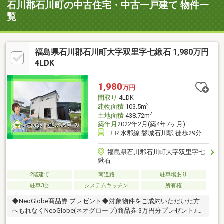
石川郡石川町の中古住宅・中古一戸建て 物件一
覧
福島県石川郡石川町大字双里字七鍬石 1,980万円
4LDK
1,980
万円
間取り
4LDK
2
建物面積
103.5m
2
土地面積
438.72m
築年月
2022年2月(築4年7ヶ月)
ＪＲ水郡線 磐城石川駅 徒歩29分
福島県石川郡石川町大字双里字七
鍬石
2階建て
南道路
駐車場あり
駐車3台
システムキッチン
所有権
◆NeoGlobe商品券 プレゼント◆対象物件をご成約いただいた方
へもれなくNeoGlobe(ネオグローブ)商品券 3万円分プレゼント♪詳
細はお問い合わせください◆おススメPoint◆・小・中学校まで徒