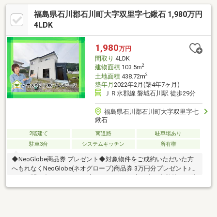
福島県石川郡石川町大字双里字七鍬石 1,980万円
4LDK
1,980
万円
間取り
4LDK
2
建物面積
103.5m
2
土地面積
438.72m
築年月
2022年2月(築4年7ヶ月)
ＪＲ水郡線 磐城石川駅 徒歩29分
福島県石川郡石川町大字双里字七
鍬石
2階建て
南道路
駐車場あり
駐車3台
システムキッチン
所有権
◆NeoGlobe商品券 プレゼント◆対象物件をご成約いただいた方
へもれなくNeoGlobe(ネオグローブ)商品券 3万円分プレゼント♪詳
細はお問い合わせください◆おススメPoint◆・小・中学校まで徒
歩5分でお子様の通学も安心・敷地約132坪のゆとりある住まい・
未入居物件につき室内大変きれいです・広い敷地なのでお車の複
数台所有も来客時も安心・そのまま新生活をスタートできる住ま
い・リオン・ドール石川店まで徒歩5分で毎日の買い物便利◆周