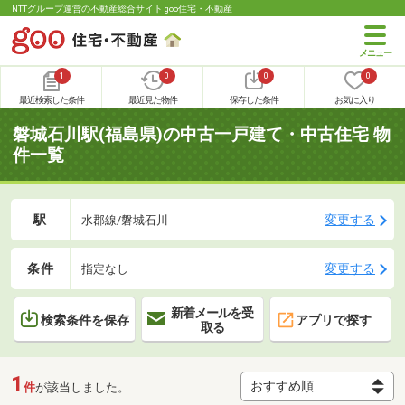
NTTグループ運営の不動産総合サイト goo住宅・不動産
1
0
0
0
最近検索した条件
最近見た物件
保存した条件
お気に入り
磐城石川駅(福島県)の中古一戸建て・中古住宅 物
件一覧
駅
変更する
水郡線/磐城石川
条件
変更する
指定なし
新着メールを受
検索条件を保存
アプリで探す
取る
1
件
が該当しました。