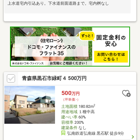
上水道宅内引込あり。下水道前面道路まで。宅内桝なし
青森県黒石市緑町４ 500万円
500
万円
（坪単価:-）
2
土地面積
180.82m
用途地域
１種中高
建ぺい率
60%
容積率
200%
建築条件
なし
弘南鉄道弘南線 黒石駅 徒歩9分