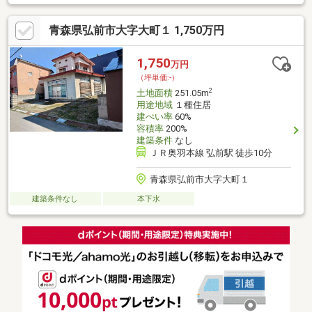
青森県弘前市大字大町１ 1,750万円
1,750
万円
（坪単価:-）
2
土地面積
251.05m
用途地域
１種住居
建ぺい率
60%
容積率
200%
建築条件
なし
ＪＲ奥羽本線 弘前駅 徒歩10分
青森県弘前市大字大町１
建築条件なし
本下水