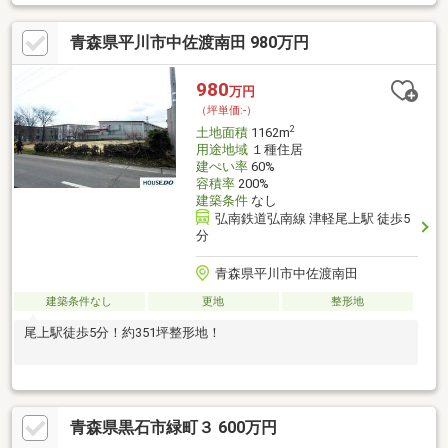
とりあえず一度話をきいてみたい・・ローンについてよく分から
ない・・・どのくらいの金額の物件が買えるのか分からない・・
青森県平川市中佐渡南田 980万円
税金について不安がある・・そんな方！！ぜひ『住宅のプロ』に
ご相談ください！●店頭で直接お話したい方●TEL：0172-32-2028
キッズスペースもご用意しております、お気軽にお越しくださ
980
万円
い！
（坪単価:-）
2
土地面積
1162m
用途地域
１種住居
建ぺい率
60%
容積率
200%
建築条件
なし
弘南鉄道弘南線 津軽尾上駅 徒歩5
分
青森県平川市中佐渡南田
建築条件なし
更地
整形地
尾上駅徒歩5分！約351坪整形地！
青森県黒石市緑町３ 600万円