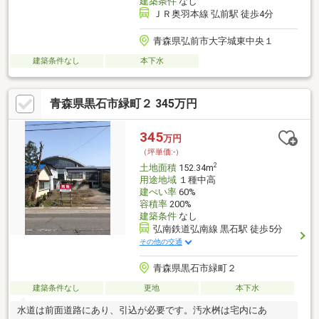
建築条件
なし
ＪＲ奥羽本線 弘前駅 徒歩4分
青森県弘前市大字城東中央１
建築条件なし
本下水
青森県黒石市緑町２ 345万円
345
万円
（坪単価:-）
2
土地面積
152.34m
用途地域
１種中高
建ぺい率
60%
容積率
200%
建築条件
なし
弘南鉄道弘南線 黒石駅 徒歩5分
その他の交通
青森県黒石市緑町２
建築条件なし
更地
本下水
水道は前面道路にあり、引込が必要です。汚水桝は宅内にあ