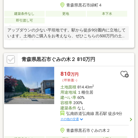
青森県黒石市緑町４
建築条件なし
更地
本下水
即引渡し可
アップダウンの少ない平坦地です。駅から徒歩9分圏内に立地して
います。土地のご購入をお考えなら、ぜひこちらの500万円の土
地を。環境の良いエリアにある売地です。土地面積は180.82㎡(公
簿)です。周辺環境が好条件でニーズの高い住宅用地です。価格は
高いですが、その分設備は充実しています。
青森県黒石市ぐみの木２ 810万円
810
万円
（坪単価:-）
2
土地面積
814.43m
用途地域
１種住居
建ぺい率
60%
容積率
200%
建築条件
なし
弘南鉄道弘南線 黒石駅 徒歩9分
その他の交通
青森県黒石市ぐみの木２