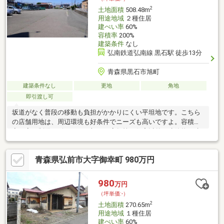
2
土地面積
508.48m
用途地域
２種住居
建ぺい率
60%
容積率
200%
建築条件
なし
弘南鉄道弘南線 黒石駅 徒歩13分
青森県黒石市旭町
建築条件なし
更地
角地
即引渡し可
坂道がなく普段の移動も負担がかかりにくい平坦地です。こちら
の店舗用地は、周辺環境も好条件でニーズも高いですよ。容積
率・高さ制限が緩いことに加え、店舗等の住宅以外の建築物も建
てることが可能な第二種住居地域です。土地購入をお考えの方に
イチオシの売地がこちらです。駅までは徒歩13分でアクセス可能
青森県弘前市大字御幸町 980万円
です。前面道路6m以上は確保しているので車の出し入れもラクラ
クです。土地面積は508.48㎡(公簿)です。
980
万円
（坪単価:-）
2
土地面積
270.65m
用途地域
１種住居
建ぺい率
60%