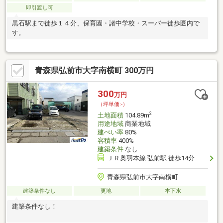
即引渡し可
黒石駅まで徒歩１４分、保育園・諸中学校・スーパー徒歩圏内で
す。
青森県弘前市大字南横町 300万円
300
万円
（坪単価:-）
2
土地面積
104.89m
用途地域
商業地域
建ぺい率
80%
容積率
400%
建築条件
なし
ＪＲ奥羽本線 弘前駅 徒歩14分
青森県弘前市大字南横町
建築条件なし
更地
本下水
建築条件なし！