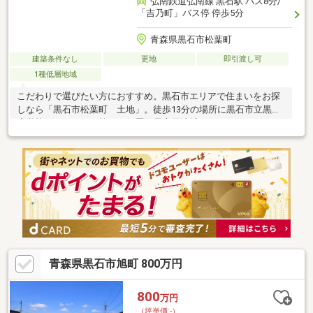
弘南鉄道弘南線 黒石駅 バス8分/
「吉乃町」バス停 停歩5分
青森県黒石市松葉町
建築条件なし
更地
即引渡し可
1種低層地域
こだわりで選びたい方におすすめ。黒石市エリアで住まいをお探
しなら「黒石市松葉町 土地」。徒歩13分の場所に黒石市立黒石
小学校があります。第一種低層住居専用地域はストレスフリーな
生活を送ることができ、静かな生活に適しています。周辺環境が
充実している住宅用地です。南側道路に面しているため、日当た
りを確保する事が出来ます。建築条件がないので、自分に合った
スケジュール、建築会社、間取りなどを選ぶことができます。あ
まり広いとは言えませんが、落ち着いて過ごせる空間です。公営
水道・公共下水道本管は、前面道路に埋設配管んあります。
青森県黒石市旭町 800万円
800
万円
（坪単価:-）