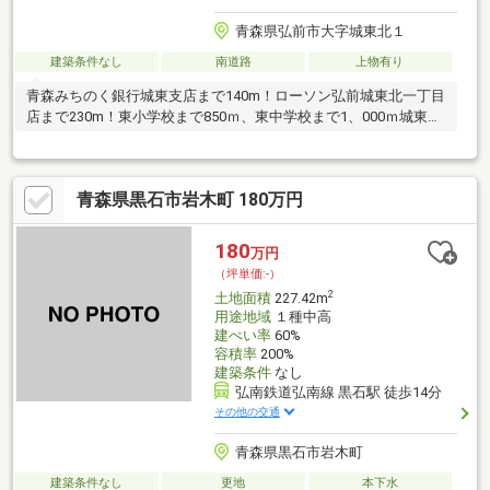
青森県弘前市大字城東北１
建築条件なし
南道路
上物有り
青森みちのく銀行城東支店まで140m！ローソン弘前城東北一丁目
店まで230m！東小学校まで850ｍ、東中学校まで1、000ｍ城東ク
リニックまで500ｍ
青森県黒石市岩木町 180万円
180
万円
（坪単価:-）
2
土地面積
227.42m
用途地域
１種中高
建ぺい率
60%
容積率
200%
建築条件
なし
弘南鉄道弘南線 黒石駅 徒歩14分
その他の交通
青森県黒石市岩木町
建築条件なし
更地
本下水