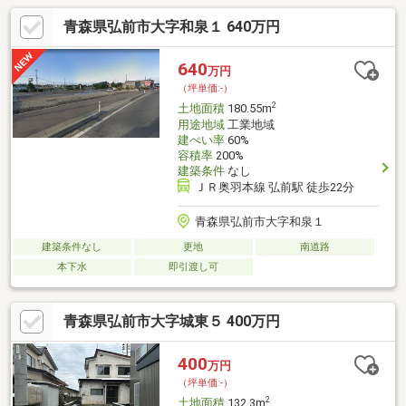
青森県弘前市大字和泉１ 640万円
640
万円
（坪単価:-）
2
土地面積
180.55m
用途地域
工業地域
建ぺい率
60%
容積率
200%
建築条件
なし
ＪＲ奥羽本線 弘前駅 徒歩22分
青森県弘前市大字和泉１
建築条件なし
更地
南道路
本下水
即引渡し可
青森県弘前市大字城東５ 400万円
400
万円
（坪単価:-）
2
土地面積
132.3m