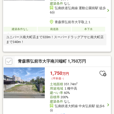
建築条件
なし
弘南鉄道弘南線 運動公園前駅 徒歩
6分
青森県弘前市大字取上１
建築条件なし
南道路
本下水
ユニバース南大町店まで320m！スーパードラッグアサヒ南大町店
まで340m！
青森県弘前市大字南川端町 1,750万円
1,750
万円
（坪単価:-）
2
土地面積
351.74m
用途地域
１種中高
建ぺい率
60%
容積率
200%
建築条件
なし
弘南鉄道大鰐線 中央弘前駅 徒歩6
分