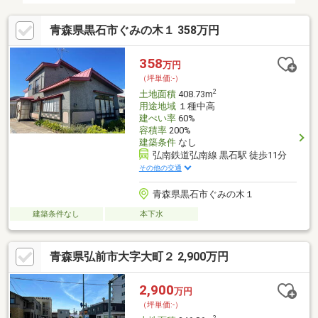
青森県黒石市ぐみの木１ 358万円
358
万円
（坪単価:-）
2
土地面積
408.73m
用途地域
１種中高
建ぺい率
60%
容積率
200%
建築条件
なし
弘南鉄道弘南線 黒石駅 徒歩11分
その他の交通
青森県黒石市ぐみの木１
建築条件なし
本下水
青森県弘前市大字大町２ 2,900万円
2,900
万円
（坪単価:-）
2