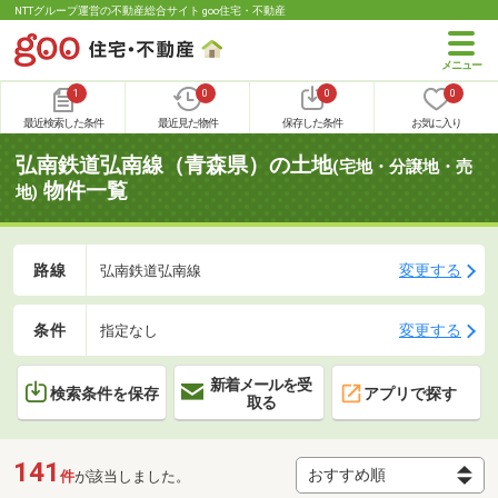
NTTグループ運営の不動産総合サイト goo住宅・不動産
1
0
0
0
最近検索した条件
最近見た物件
保存した条件
お気に入り
弘南鉄道弘南線（青森県）の土地
(宅地・分譲地・売
物件一覧
地)
路線
変更する
弘南鉄道弘南線
条件
変更する
指定なし
新着メールを受
検索条件を保存
アプリで探す
取る
141
件
が該当しました。