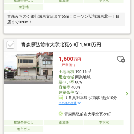
建築条件なし
南道路
本下水
整形地
青森みちのく銀行城東支店まで65m！ローソン弘前城東北一丁目
店まで320m！
青森県弘前市大字北瓦ケ町 1,600万円
1,600
万円
（坪単価:-）
2
土地面積
190.11m
用途地域
商業地域
建ぺい率
80%
容積率
400%
建築条件
なし
ＪＲ奥羽本線 弘前駅 徒歩10分
その他の交通
青森県弘前市大字北瓦ケ町
建築条件なし
南道路
本下水
都市ガス