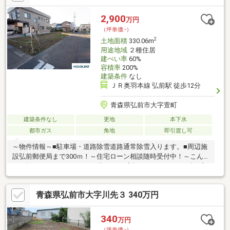
2,900
万円
（坪単価:-）
2
土地面積
330.06m
用途地域
２種住居
建ぺい率
60%
容積率
200%
建築条件
なし
ＪＲ奥羽本線 弘前駅 徒歩12分
青森県弘前市大字萱町
建築条件なし
更地
本下水
都市ガス
角地
即引渡し可
～物件情報～■駐車場・道路除雪道路通常除雪入ります。■周辺施
設弘前郵便局まで300ｍ！～住宅ローン相談随時受付中！～こん
なお悩みはありませんか？？初めての家探しで、とりあえず一度
話をきいてみたい…ローンについてよく分からない…どのくらいの
金額の物件が買えるのか分からない…税金について不安がある…そ
青森県弘前市大字川先３ 340万円
んな方！！ぜひ『住宅のプロ』にご相談ください！●店頭で直接
お話したい方●TEL：0172-32-2028キッズスペースもご用意してお
ります、お気軽にお越しください！
340
万円
（坪単価:-）