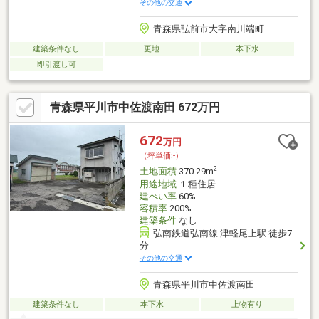
その他の交通
青森県弘前市大字南川端町
建築条件なし
更地
本下水
即引渡し可
青森県平川市中佐渡南田 672万円
672
万円
（坪単価:-）
2
土地面積
370.29m
用途地域
１種住居
建ぺい率
60%
容積率
200%
建築条件
なし
弘南鉄道弘南線 津軽尾上駅 徒歩7
分
その他の交通
青森県平川市中佐渡南田
建築条件なし
本下水
上物有り