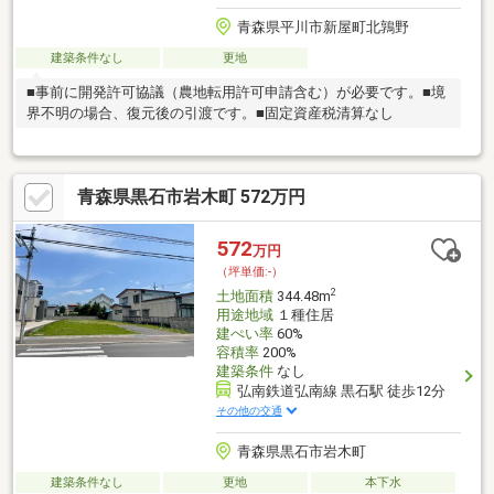
青森県平川市新屋町北鶉野
建築条件なし
更地
■事前に開発許可協議（農地転用許可申請含む）が必要です。■境
界不明の場合、復元後の引渡です。■固定資産税清算なし
青森県黒石市岩木町 572万円
572
万円
（坪単価:-）
2
土地面積
344.48m
用途地域
１種住居
建ぺい率
60%
容積率
200%
建築条件
なし
弘南鉄道弘南線 黒石駅 徒歩12分
その他の交通
青森県黒石市岩木町
建築条件なし
更地
本下水