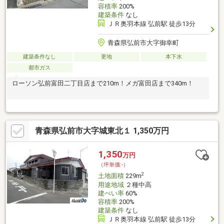
容積率
200%
建築条件
なし
ＪＲ奥羽本線 弘前駅 徒歩13分
青森県弘前市大字御幸町
建築条件なし
更地
本下水
都市ガス
ローソン弘前富田二丁目店まで210m！メガ富田店まで340m！
青森県弘前市大字城東北１ 1,350万円
1,350
万円
（坪単価:-）
2
土地面積
229m
用途地域
２種中高
建ぺい率
60%
容積率
200%
建築条件
なし
ＪＲ奥羽本線 弘前駅 徒歩13分