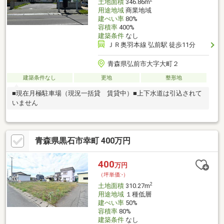
土地面積
346.86m
用途地域
商業地域
建ぺい率
80%
容積率
400%
建築条件
なし
ＪＲ奥羽本線 弘前駅 徒歩11分
青森県弘前市大字大町２
建築条件なし
更地
整形地
■現在月極駐車場（現況一括貸 賃貸中）■上下水道は引込されて
いません
青森県黒石市幸町 400万円
400
万円
（坪単価:-）
2
土地面積
310.27m
用途地域
１種低層
建ぺい率
50%
容積率
80%
建築条件
なし