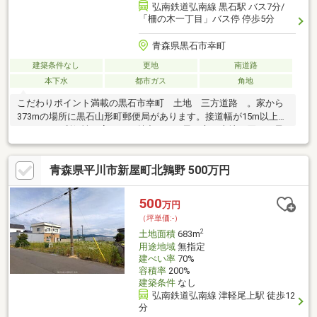
弘南鉄道弘南線 黒石駅 バス7分/
「柵の木一丁目」バス停 停歩5分
青森県黒石市幸町
建築条件なし
更地
南道路
本下水
都市ガス
角地
こだわりポイント満載の黒石市幸町 土地 三方道路 。家から
373mの場所に黒石山形町郵便局があります。接道幅が15m以上あ
りますので利便性が高いのが魅力です。黒石市で土地を買うご予
定なら、0172-53-5467、またはinomatajisyo-e@snow.ocn.ne.jpま
でお問い合わせください。LIXIL不動産ショップ 猪股地所では土地
青森県平川市新屋町北鶉野 500万円
情報を豊富にご用意しております。
500
万円
（坪単価:-）
2
土地面積
683m
用途地域
無指定
建ぺい率
70%
容積率
200%
建築条件
なし
弘南鉄道弘南線 津軽尾上駅 徒歩12
分