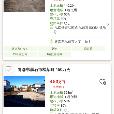
2
土地面積
140.26m
用途地域
１種低層
建ぺい率
50%
容積率
80%
建築条件
なし
弘南鉄道弘南線 弘前東高前駅 徒歩
13分
青森県弘前市大字川先３
建築条件なし
更地
南道路
即引渡し可
1種低層地域
青森県黒石市松葉町 450万円
450
万円
（坪単価:-）
2
土地面積
328m
用途地域
１種低層
建ぺい率
50%
容積率
80%
建築条件
なし