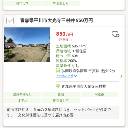
都市ガス
即引渡し可
青森県平川市大光寺三村井 850万円
850
万円
（坪単価:-）
2
土地面積
586.14m
用途地域
１種住居
建ぺい率
60%
容積率
200%
建築条件
なし
弘南鉄道弘南線 平賀駅 徒歩12分
その他の交通
青森県平川市大光寺三村井
建築条件なし
更地
南道路
本下水
即引渡し可
前面道路約３，５ｍの２項道路につき、セットバックが必要で
す。 文化財保護法に基づく届け出必要