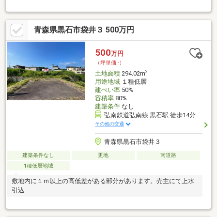
青森県黒石市袋井３ 500万円
500
万円
（坪単価:-）
2
土地面積
294.02m
用途地域
１種低層
建ぺい率
50%
容積率
80%
建築条件
なし
弘南鉄道弘南線 黒石駅 徒歩14分
その他の交通
青森県黒石市袋井３
建築条件なし
更地
南道路
1種低層地域
敷地内に１ｍ以上の高低差がある部分があります。売主にて上水
引込