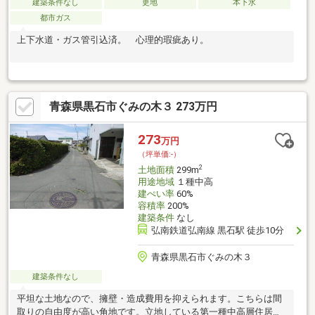
建築条件なし
更地
本下水
都市ガス
上下水道・ガス管引込済。 心理的瑕疵あり。
青森県黒石市ぐみの木３ 273万円
273
万円
（坪単価:-）
2
土地面積
299m
用途地域
１種中高
建ぺい率
60%
容積率
200%
建築条件
なし
弘南鉄道弘南線 黒石駅 徒歩10分
青森県黒石市ぐみの木３
建築条件なし
平坦な土地なので、擁壁・造成費用を抑えられます。こちらは間
取りの自由度が高い角地です。立地している第一種中高層住居専