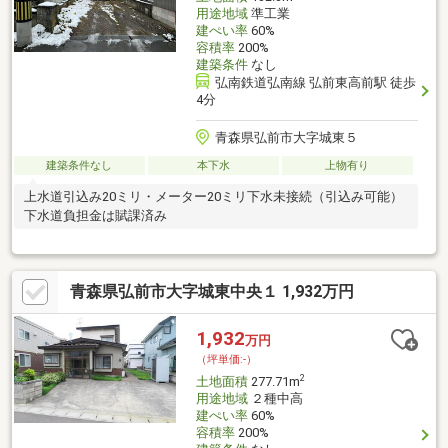
用途地域
準工業
建ぺい率
60%
容積率
200%
建築条件
なし
弘南鉄道弘南線 弘前東高前駅 徒歩
4分
青森県弘前市大字城東５
建築条件なし
本下水
上物有り
上水道引込み20ミリ・メーター20ミリ下水未接続（引込み可能）
下水道負担金は賦課済み
青森県弘前市大字城東中央１ 1,932万円
1,932
万円
（坪単価:-）
2
土地面積
277.71m
用途地域
２種中高
建ぺい率
60%
容積率
200%