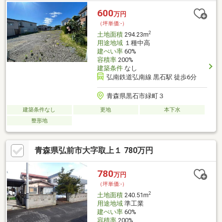
600
万円
（坪単価:-）
2
土地面積
294.23m
用途地域
１種中高
建ぺい率
60%
容積率
200%
建築条件
なし
弘南鉄道弘南線 黒石駅 徒歩6分
青森県黒石市緑町３
建築条件なし
更地
本下水
整形地
青森県弘前市大字取上１ 780万円
780
万円
（坪単価:-）
2
土地面積
240.51m
用途地域
準工業
建ぺい率
60%
容積率
200%