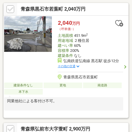
青森県黒石市若葉町 2,040万円
2,040
万円
（坪単価:-）
2
土地面積
451.9m
用途地域
２種住居
建ぺい率
60%
容積率
200%
建築条件
なし
弘南鉄道弘南線 黒石駅 徒歩12分
その他の交通
青森県黒石市若葉町
建築条件なし
更地
南道路
本下水
同業他社による客付け不可。
青森県弘前市大字萱町 2,900万円