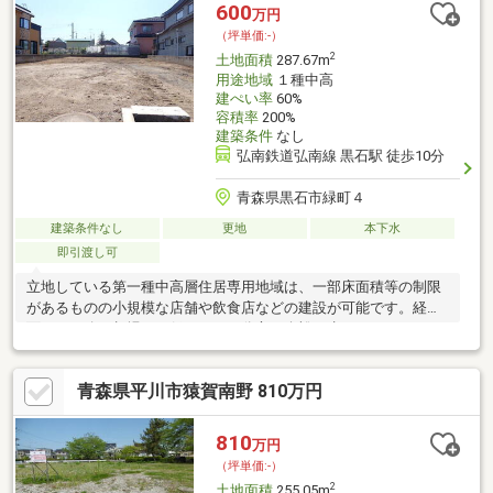
600
万円
（坪単価:-）
2
土地面積
287.67m
用途地域
１種中高
建ぺい率
60%
容積率
200%
建築条件
なし
弘南鉄道弘南線 黒石駅 徒歩10分
青森県黒石市緑町４
建築条件なし
更地
本下水
即引渡し可
立地している第一種中高層住居専用地域は、一部床面積等の制限
があるものの小規模な店舗や飲食店などの建設が可能です。経済
面での圧迫が相場より低く、その分心に余裕が生まれる600万円
の土地です。接道10メートル以上あると非常時にも役立ちます。
土地面積は287.67㎡(公簿)でございます。駅から徒歩10分圏内に
青森県平川市猿賀南野 810万円
立地しています。住宅用地なので、新しい住まいの場所としてお
すすめです。坂道がなく普段の移動も負担がかかりにくい平坦地
です。
810
万円
（坪単価:-）
2
土地面積
255.05m