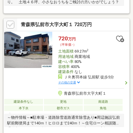
り。 土地４６坪、小さなおうちをご検討の方いかがでしょう？
青森県弘前市大字大町１ 720万円
720
万円
（坪単価:-）
2
土地面積
69.27m
用途地域
商業地域
建ぺい率
80%
容積率
400%
建築条件
なし
ＪＲ奥羽本線 弘前駅 徒歩5分
その他の交通
青森県弘前市大字大町１
建築条件なし
更地
南道路
本下水
都市ガス
角地
～物件情報～■駐車場・道路除雪道路通常除雪あり■周辺施設弘前
駅前郵便局まで140ｍ！ヒロロまで240ｍ！～住宅ローン相談随時
受付中！～こんなお悩みはありませんか？？初めての家探しで、