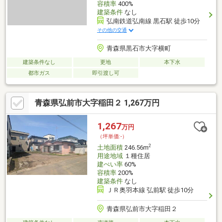
容積率
400%
建築条件
なし
弘南鉄道弘南線 黒石駅 徒歩10分
その他の交通
青森県黒石市大字横町
建築条件なし
更地
本下水
都市ガス
即引渡し可
青森県弘前市大字稲田２ 1,267万円
1,267
万円
（坪単価:-）
2
土地面積
246.56m
用途地域
１種住居
建ぺい率
60%
容積率
200%
建築条件
なし
ＪＲ奥羽本線 弘前駅 徒歩10分
青森県弘前市大字稲田２