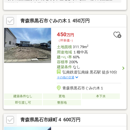
用地域とは、中高層住宅の良好な住環境を守るための地域です。
前面道路と高低差がない形状で身体障がい者にも優しいです。こ
ちらの売地はニーズも高い土地です。周囲も環境も整っている、
青森県黒石市ぐみの木１ 450万円
好条件の住宅用地がこちら。
450
万円
（坪単価:-）
2
土地面積
311.79m
用途地域
１種中高
建ぺい率
60%
容積率
200%
建築条件
なし
弘南鉄道弘南線 黒石駅 徒歩10分
その他の交通
青森県黒石市ぐみの木１
建築条件なし
更地
本下水
即引渡し可
整形地
青森県黒石市緑町４ 600万円