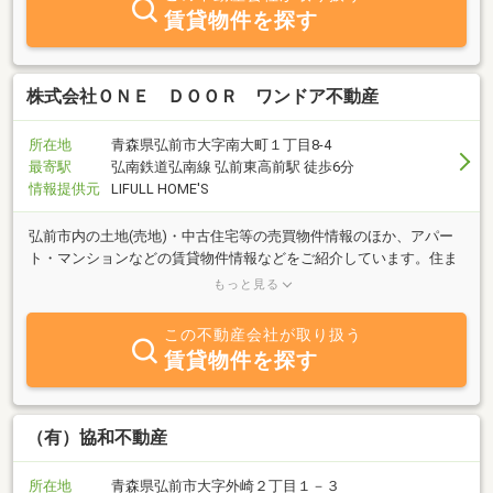
賃貸物件を探す
株式会社ＯＮＥ ＤＯＯＲ ワンドア不動産
所在地
青森県弘前市大字南大町１丁目8-4
最寄駅
弘南鉄道弘南線 弘前東高前駅 徒歩6分
情報提供元
LIFULL HOME'S
弘前市内の土地(売地)・中古住宅等の売買物件情報のほか、アパー
ト・マンションなどの賃貸物件情報などをご紹介しています。住ま
い探しから注文住宅・リフォームのご相談、不要になった不動産の
もっと見る
売却にも対応。
この不動産会社が取り扱う
賃貸物件を探す
（有）協和不動産
所在地
青森県弘前市大字外崎２丁目１－３