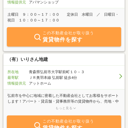
情報提供元
アパマンショップ
土曜日 ９：００～１７：００ 定休日 水曜日 ／ 日曜日・
祝日 １０：００～１７：００
この不動産会社が取り扱う
賃貸物件を探す
（有）いりさん地建
所在地
青森県弘前市大字駅前町１０－３
最寄駅
ＪＲ奥羽本線 弘前駅 徒歩4分
情報提供元
アットホーム
弘前市を中心に地域に密着した不動産会社としてお客様をサポート
します！アパート・貸店舗・貸事務所等の賃貸物件から、売地・中
古住宅等の売買物件まで、弘前市の住まい探しのことならいりさん
もっと見る
地建へご相談ください。是非、お気軽にご来店ください！
この不動産会社が取り扱う
賃貸物件を探す