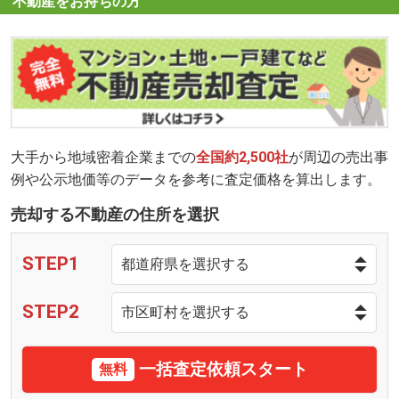
不動産をお持ちの方
大手から地域密着企業までの
全国約2,500社
が周辺の売出事
例や公示地価等のデータを参考に査定価格を算出します。
売却する不動産の住所を選択
STEP1
STEP2
一括査定依頼スタート
無料