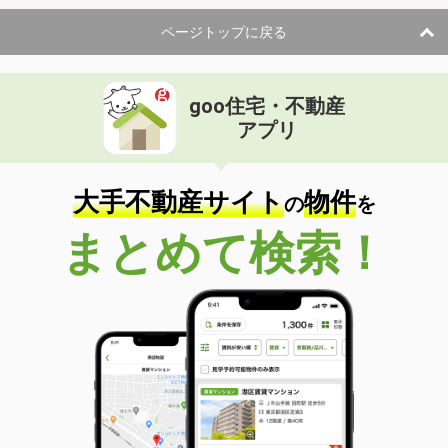
ページトップに戻る
goo住宅・不動産
アプリ
大手不動産サイト
物件
の
を
まとめて検索！