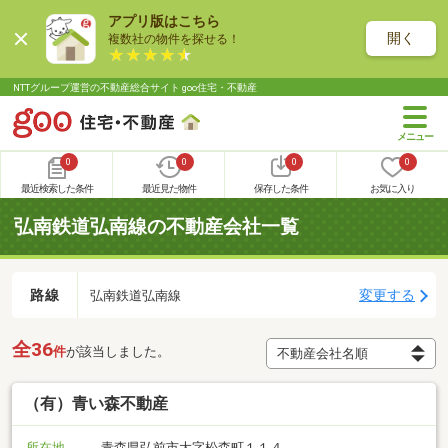
アプリ版はこちら
開く
複数社の物件を探せる！
NTTグループ運営の不動産総合サイト goo住宅・不動産
0
0
0
0
最近検索した条件
最近見た物件
保存した条件
お気に入り
弘南鉄道弘南線の不動産会社一覧
路線
変更する
弘南鉄道弘南線
全36
件
が該当しました。
（有）青い森不動産
所在地
青森県弘前市大字松森町１１４