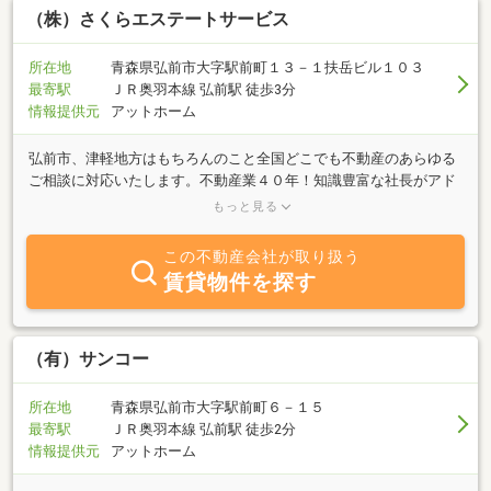
（株）さくらエステートサービス
所在地
青森県弘前市大字駅前町１３－１扶岳ビル１０３
最寄駅
ＪＲ奥羽本線 弘前駅 徒歩3分
情報提供元
アットホーム
弘前市、津軽地方はもちろんのこと全国どこでも不動産のあらゆる
ご相談に対応いたします。不動産業４０年！知識豊富な社長がアド
バイスいたします。早朝・夜間は０９０－７７９１－９０９１まで
もっと見る
お気軽にご連絡ください。
この不動産会社が取り扱う
賃貸物件を探す
（有）サンコー
所在地
青森県弘前市大字駅前町６－１５
最寄駅
ＪＲ奥羽本線 弘前駅 徒歩2分
情報提供元
アットホーム