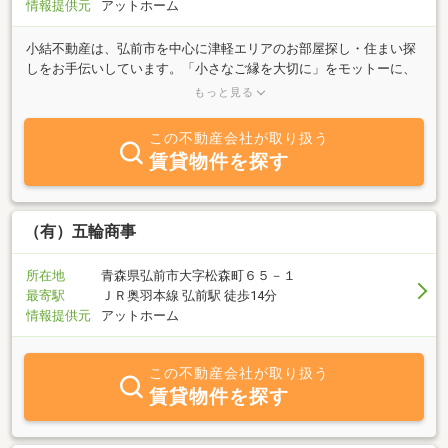
情報提供元
アットホーム
小結不動産は、弘前市を中心に津軽エリアのお部屋探し・住まい探
しをお手伝いしています。「小さなご縁を大切に」をモットーに、
のんびり、ゆるく、無理のないご提案を心がけています。賃貸も売
もっと見る
買も、どうぞお気軽にご相談ください。
この不動産会社が取り扱う
賃貸物件を探す
（有）五輪商事
所在地
青森県弘前市大字松森町６５－１
最寄駅
ＪＲ奥羽本線 弘前駅 徒歩14分
情報提供元
アットホーム
この不動産会社が取り扱う
賃貸物件を探す