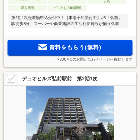
以内
即入居可
ゴミ出し24時間可
第2期1次先着順申込受付中！【来場予約受付中】JR「弘前」
駅徒歩8分、スーパーや商業施設の生活利便施設が揃う弘前市
駅近エリアに、地上15階建・全84邸・全邸南向きにて新築分
譲マンション誕生。
資料をもらう(無料)
※SUUMOのお問い合わせページへ移動します
デュオヒルズ弘前駅前 第2期1次