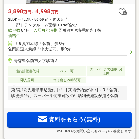
3,898
4,998
万円～
万円
2
2
2LDK～4LDK / 56.69m
～91.09m
、
2
（一部トランクルーム面積0.87m
含む）
総戸数
84戸
入居可能時期
即引渡可※諸手続完了後
価格帯
-
ＪＲ奥羽本線「弘前」歩8分
弘南鉄道大鰐線「中央弘前」歩9分
青森県弘前市大字駅前３
スーパーまで徒歩5分
性能評価書取得
ペット可
以内
即入居可
ゴミ出し24時間可
第2期1次先着順申込受付中！【来場予約受付中】JR「弘前」
駅徒歩8分、スーパーや商業施設の生活利便施設が揃う弘前市
駅近エリアに、地上15階建・全84邸・全邸南向きにて新築分
譲マンション誕生。
資料をもらう(無料)
※SUUMOのお問い合わせページへ移動します