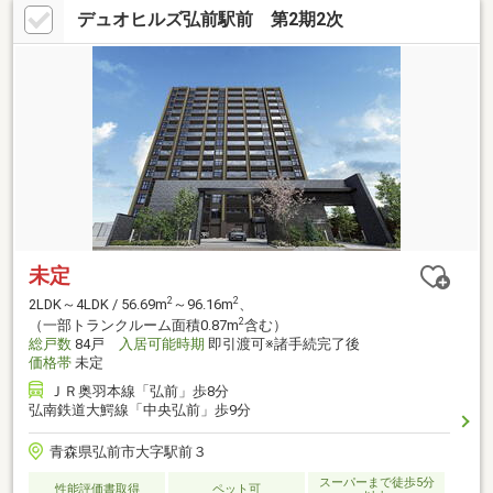
デュオヒルズ弘前駅前 第2期2次
未定
2
2
2LDK～4LDK / 56.69m
～96.16m
、
2
（一部トランクルーム面積0.87m
含む）
総戸数
84戸
入居可能時期
即引渡可※諸手続完了後
価格帯
未定
ＪＲ奥羽本線「弘前」歩8分
弘南鉄道大鰐線「中央弘前」歩9分
青森県弘前市大字駅前３
スーパーまで徒歩5分
性能評価書取得
ペット可