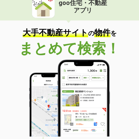
goo住宅・不動産
アプリ
大手不動産サイト
物件
の
を
まとめて検索！