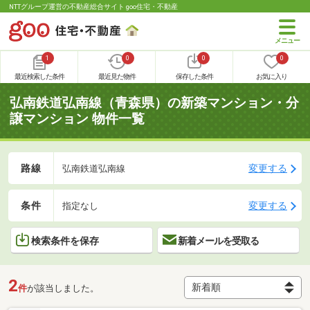
NTTグループ運営の不動産総合サイト goo住宅・不動産
1
0
0
0
最近検索した条件
最近見た物件
保存した条件
お気に入り
弘南鉄道弘南線（青森県）の新築マンション・分
譲マンション 物件一覧
路線
変更する
弘南鉄道弘南線
条件
変更する
指定なし
検索条件を保存
新着メールを受取る
2
件
が該当しました。