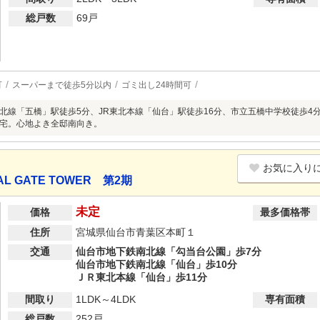
総戸数
69戸
可
スーパーまで徒歩5分以内
ゴミ出し24時間可
北線「五橋」駅徒歩5分、JR東北本線「仙台」駅徒歩16分、市立五橋中学校徒歩4分
宅。心地よき全邸南向き。
お気に入り
 GATE TOWER 第2期
未定
価格
最多価格帯
住所
宮城県仙台市青葉区本町１
交通
仙台市地下鉄南北線「勾当台公園」歩7分
仙台市地下鉄南北線「仙台」歩10分
ＪＲ東北本線「仙台」歩11分
間取り
1LDK～4LDK
専有面積
総戸数
252戸