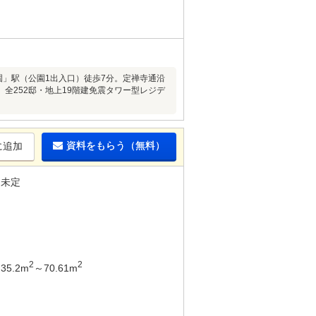
園」駅（公園1出入口）徒歩7分。定禅寺通沿
全252邸・地上19階建免震タワー型レジデ
資料をもらう（無料）
に追加
未定
2
2
35.2m
～70.61m