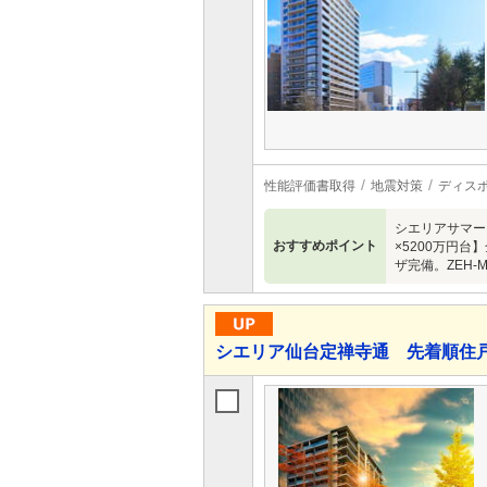
性能評価書取得
地震対策
ディス
シエリアサマー
おすすめポイント
×5200万円
ザ完備。ZEH-M
シエリア仙台定禅寺通 先着順住