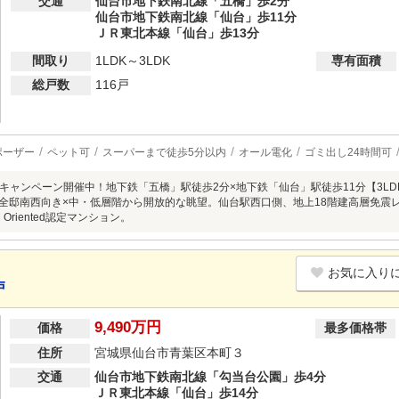
交通
仙台市地下鉄南北線「五橋」歩2分
仙台市地下鉄南北線「仙台」歩11分
ＪＲ東北本線「仙台」歩13分
間取り
1LDK～3LDK
専有面積
総戸数
116戸
ポーザー
ペット可
スーパーまで徒歩5分以内
オール電化
ゴミ出し24時間可
キャンペーン開催中！地下鉄「五橋」駅徒歩2分×地下鉄「仙台」駅徒歩11分【3LDK
台】全邸南西向き×中・低層階から開放的な眺望。仙台駅西口側、地上18階建高層免震
 Oriented認定マンション。
お気に入り
戸
9,490万円
価格
最多価格帯
住所
宮城県仙台市青葉区本町３
交通
仙台市地下鉄南北線「勾当台公園」歩4分
ＪＲ東北本線「仙台」歩14分