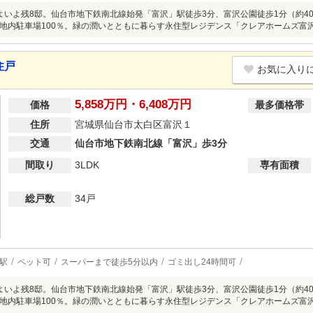
よいよ残8邸。仙台市地下鉄南北線始発「富沢」駅徒歩3分、富沢公園徒歩1分（約40
地内駐車場100％。緑の潤いとともに暮らす永住型レジデンス「クレアホームズ富
住戸
お気に入り
5,858万円・6,408万円
価格
最多価格帯
住所
宮城県仙台市太白区富沢１
交通
仙台市地下鉄南北線「富沢」歩3分
間取り
3LDK
専有面積
総戸数
34戸
駅
ペット可
スーパーまで徒歩5分以内
ゴミ出し24時間可
よいよ残8邸。仙台市地下鉄南北線始発「富沢」駅徒歩3分、富沢公園徒歩1分（約40
地内駐車場100％。緑の潤いとともに暮らす永住型レジデンス「クレアホームズ富