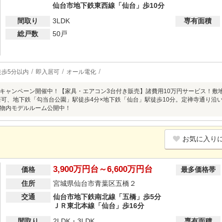
仙台市地下鉄東西線「仙台」歩10分
間取り
3LDK
専有面積
総戸数
50戸
徒歩5分以内
即入居可
オール電化
キャンペーン開催中！【家具・エアコン3台付き販売】諸費用10万円サービス！敷地内
居可、地下鉄「勾当台公園」駅徒歩4分×地下鉄「仙台」駅徒歩10分。定禅寺通り沿
物内モデルルーム公開中！
お気に入り
3,900万円台～6,600万円台
価格
最多価格帯
住所
宮城県仙台市青葉区五橋２
交通
仙台市地下鉄南北線「五橋」歩5分
ＪＲ東北本線「仙台」歩16分
間取り
2LDK・3LDK
専有面積