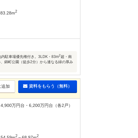
2
83.28m
2
駐車場優先権付き。3LDK・83m
超・南
い、錦町公園（徒歩2分）から連なる緑の厚み
資料をもらう（無料）
に追加
4,900万円台・6,200万円台（各2戸）
2
2
54.59m
～68.97m