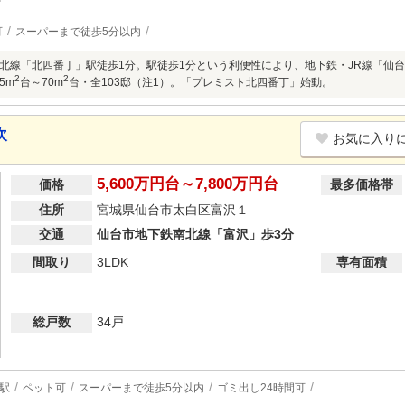
可
スーパーまで徒歩5分以内
北線「北四番丁」駅徒歩1分。駅徒歩1分という利便性により、地下鉄・JR線「仙
2
2
35m
台～70m
台・全103邸（注1）。「プレミスト北四番丁」始動。
次
お気に入り
5,600万円台～7,800万円台
価格
最多価格帯
住所
宮城県仙台市太白区富沢１
交通
仙台市地下鉄南北線「富沢」歩3分
間取り
3LDK
専有面積
総戸数
34戸
駅
ペット可
スーパーまで徒歩5分以内
ゴミ出し24時間可