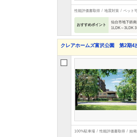
性能評価書取得
地震対策
ペット
仙台市地下鉄南
おすすめポイント
1LDK～3LDK 
クレアホームズ富沢公園 第2期4
100%駐車場
性能評価書取得
始発