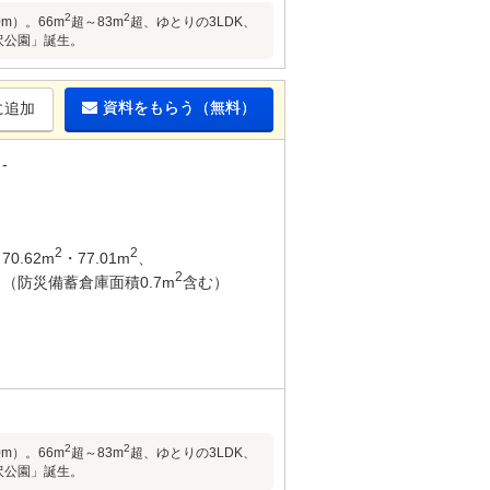
2
2
m）。66m
超～83m
超、ゆとりの3LDK、
沢公園」誕生。
資料をもらう（無料）
に追加
-
2
2
70.62m
・77.01m
、
2
（防災備蓄倉庫面積0.7m
含む）
2
2
m）。66m
超～83m
超、ゆとりの3LDK、
沢公園」誕生。