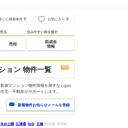
0
0
存した検索条件
お気に入り
売る
住みやすい街を探す
助成金
売却
情報
ション 物件一覧
新築マンション物件情報を探すならgoo
o住宅・不動産がサポートします。
勾当台公園
広瀬通
仙台
五橋
愛宕橋
河原町