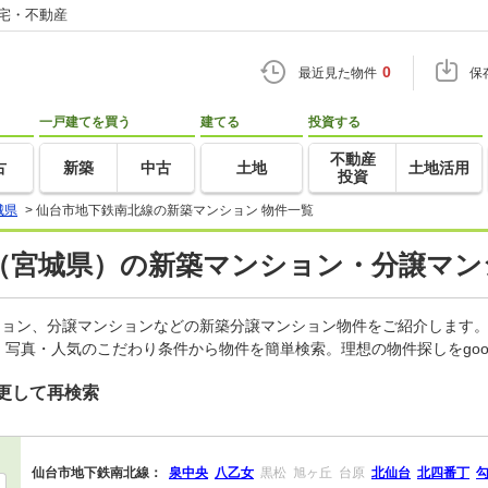
住宅・不動産
0
最近見た物件
保
一戸建てを買う
建てる
投資する
不動産
古
新築
中古
土地
土地活用
投資
城県
>
仙台市地下鉄南北線の新築マンション 物件一覧
（宮城県）の新築マンション・分譲マン
ション、分譲マンションなどの新築分譲マンション物件をご紹介します。
写真・人気のこだわり条件から物件を簡単検索。理想の物件探しをgo
更して再検索
仙台市地下鉄南北線：
泉中央
八乙女
黒松
旭ヶ丘
台原
北仙台
北四番丁