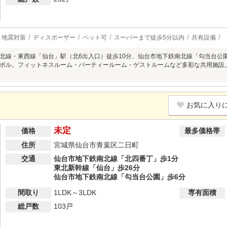
地震対策
ディスポーザー
ペット可
スーパーまで徒歩5分以内
共有設備
北線・東西線「仙台」駅（北6出入口）徒歩10分、仙台市地下鉄南北線「勾当台公
ボル。フィットネスルーム・パーティールーム・ゲストルームなど多彩な共用施設。
お気に入り
未定
価格
最多価格帯
住所
宮城県仙台市青葉区二日町
交通
仙台市地下鉄南北線「北四番丁」歩1分
東北新幹線「仙台」歩26分
仙台市地下鉄南北線「勾当台公園」歩6分
間取り
1LDK～3LDK
専有面積
総戸数
103戸