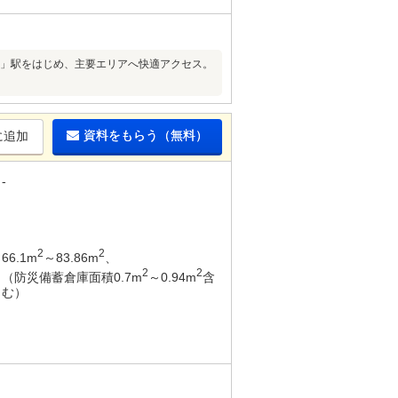
台」駅をはじめ、主要エリアへ快適アクセス。
資料をもらう（無料）
に追加
-
2
2
66.1m
～83.86m
、
2
2
（防災備蓄倉庫面積0.7m
～0.94m
含
む）