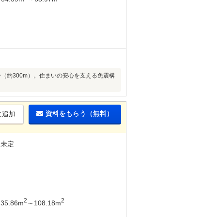
（約300m）。住まいの安心を支える免震構
資料をもらう（無料）
に追加
未定
2
2
35.86m
～108.18m