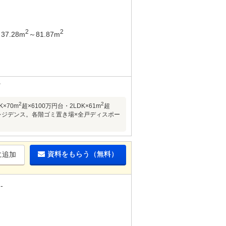
2
2
37.28m
～81.87m
2
2
×70m
超×6100万円台・2LDK×61m
超
レジデンス。各階ゴミ置き場×全戸ディスポー
資料をもらう（無料）
に追加
-