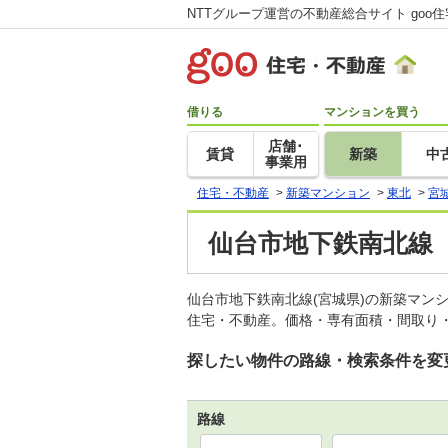
NTTグループ運営の不動産総合サイト goo
借りる
マンションを買う
店舗･
賃貸
新築
中
事業用
住宅・不動産
>
新築マンション
>
東北
>
宮
仙台市地下鉄南北線
仙台市地下鉄南北線(宮城県)の新築マン
住宅・不動産。価格・専有面積・間取り・
探したい物件の路線・検索条件を変
路線