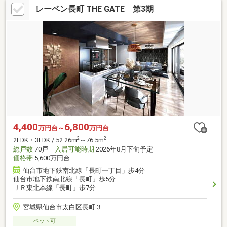
レーベン長町 THE GATE 第3期
4,400
6,800
万円台～
万円台
2
2
2LDK・3LDK / 52.26m
～76.5m
総戸数
70戸
入居可能時期
2026年8月下旬予定
価格帯
5,600万円台
仙台市地下鉄南北線「長町一丁目」歩4分
仙台市地下鉄南北線「長町」歩5分
ＪＲ東北本線「長町」歩7分
宮城県仙台市太白区長町３
ペット可