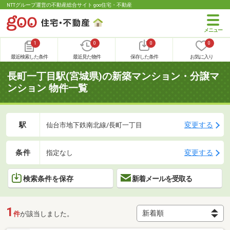
NTTグループ運営の不動産総合サイト goo住宅・不動産
1
0
0
0
最近検索した条件
最近見た物件
保存した条件
お気に入り
長町一丁目駅(宮城県)の新築マンション・分譲マ
ンション 物件一覧
駅
変更する
仙台市地下鉄南北線/長町一丁目
条件
変更する
指定なし
検索条件を保存
新着メールを受取る
1
件
が該当しました。