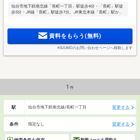
仙台市地下鉄南北線「長町一丁目」駅徒歩4分・「長町」駅徒
歩5分・JR線「長町」駅徒歩7分。JR東北本線「長町」駅から
仙台駅へは1駅5分。商業施設・医療機関・教育機関などが徒
歩10分圏内に揃う充実した住環境。全邸南西向き。タカラレ
ーベンオリジナルウォーターシステムをはじめ浴室テレビな
資料をもらう(無料)
ど充実の設備を標準装備。
※SUUMOのお問い合わせページへ移動します
1
件
駅
変更する
仙台市地下鉄南北線/長町一丁目
条件
変更する
指定なし
検索条件を保存
新着メールを受取る