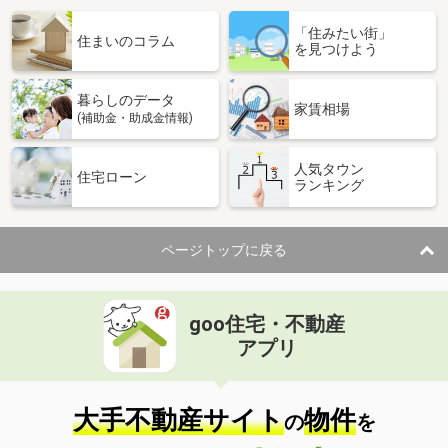
「住みたい街」
住まいのコラム
を見つけよう
暮らしのデータ
家賃相場
(補助金・助成金情報)
人気タウン
住宅ローン
ランキング
ページトップに戻る
goo住宅・不動産
アプリ
大手不動産サイト
物件
の
を