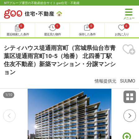
NTTグループ運営の不動産総合サイト goo住宅・不動産
0
1
0
0
最近検索した条件
最近見た物件
保存した条件
お気に入り
シティハウス堤通雨宮町（宮城県仙台市青
葉区堤通雨宮町10-5（地番） 北四番丁駅
住友不動産）新築マンション・分譲マンシ
ョン
情報提供元
SUUMO
1
/
10