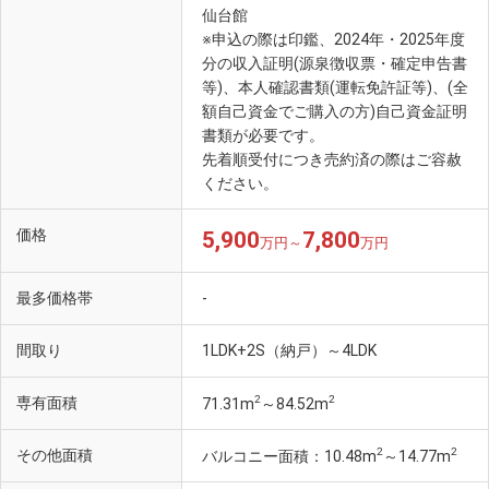
仙台館
※申込の際は印鑑、2024年・2025年度
分の収入証明(源泉徴収票・確定申告書
等)、本人確認書類(運転免許証等)、(全
額自己資金でご購入の方)自己資金証明
書類が必要です。
先着順受付につき売約済の際はご容赦
ください。
価格
5,900
7,800
万円～
万円
最多価格帯
-
間取り
1LDK+2S（納戸）～4LDK
2
2
専有面積
71.31m
～84.52m
2
2
その他面積
バルコニー面積：10.48m
～14.77m