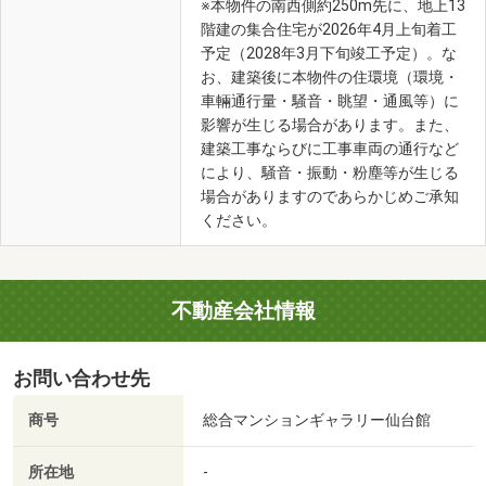
※本物件の南西側約250m先に、地上13
階建の集合住宅が2026年4月上旬着工
予定（2028年3月下旬竣工予定）。な
お、建築後に本物件の住環境（環境・
車輛通行量・騒音・眺望・通風等）に
影響が生じる場合があります。また、
建築工事ならびに工事車両の通行など
により、騒音・振動・粉塵等が生じる
場合がありますのであらかじめご承知
ください。
不動産会社情報
お問い合わせ先
商号
総合マンションギャラリー仙台館
所在地
-