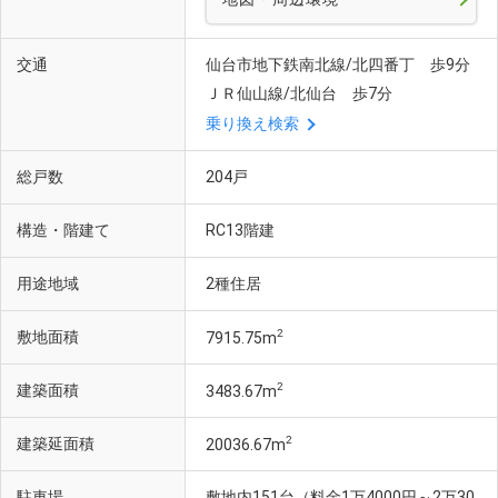
交通
仙台市地下鉄南北線/北四番丁 歩9分
ＪＲ仙山線/北仙台 歩7分
乗り換え検索
総戸数
204戸
構造・階建て
RC13階建
用途地域
2種住居
2
敷地面積
7915.75m
2
建築面積
3483.67m
2
建築延面積
20036.67m
駐車場
敷地内151台（料金1万4000円～2万30