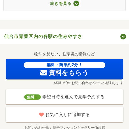
■西友木町店（約850m／徒歩11分）
続きを見る
■イオンエクスプレス仙台上杉3丁目店（約980m／徒歩13
分）
■さくらっこ保育園（約440m／徒歩6分）
■聖ドミニコ学院北仙台幼稚園（約360m／徒歩5分）
仙台市青葉区内の各駅の住みやすさ
■台原公園（約660m／徒歩9分）
■セントラルウェルネスクラブ北仙台（約340m／徒歩5
分）
物件を見たい、住環境の情報など
無料・簡単約2分！
資料をもらう
※SUUMOのお問い合わせページへ移動します
勝山公園（約650m／徒歩9分）
希望日時を選んで見学予約する
無料！
お気に入りに追加する
お問い合わせ先
総合マンションギャラリー仙台館