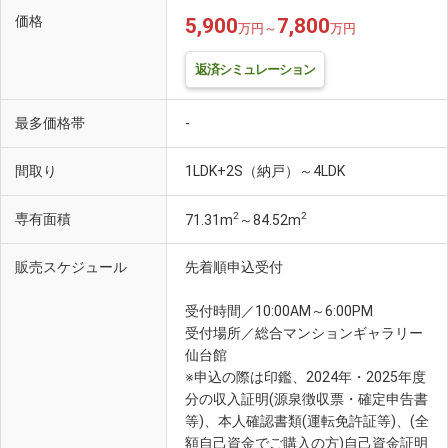
価格
5,900
7,800
万円～
万円
返済シミュレーション
最多価格帯
-
間取り
1LDK+2S（納戸）～4LDK
2
2
専有面積
71.31m
～84.52m
販売スケジュール
先着順申込受付
受付時間／10:00AM～6:00PM
受付場所／総合マンションギャラリー
仙台館
※申込の際は印鑑、2024年・2025年度
分の収入証明(源泉徴収票・確定申告書
等)、本人確認書類(運転免許証等)、(全
額自己資金でご購入の方)自己資金証明