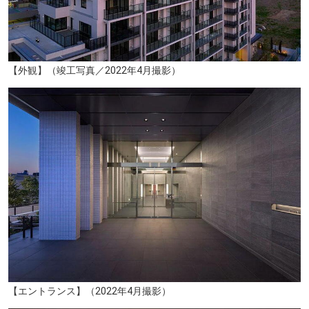
現地周辺空撮（掲載の航空写真はJR「北仙台」駅付近上空から南方面を撮影（2019年11月）したものに光などCG合成・加工をしたもので実際とは多少異なります。また、周辺環境は将来変わる場合があります。光の柱は本物件の位置を示すためのものであり、建物の高さや規模を示すものではありません）
【外観】（竣工写真／2022年4月撮影）
【エントランス】（2022年4月撮影）
西友北仙台店（約470m／徒歩6分）