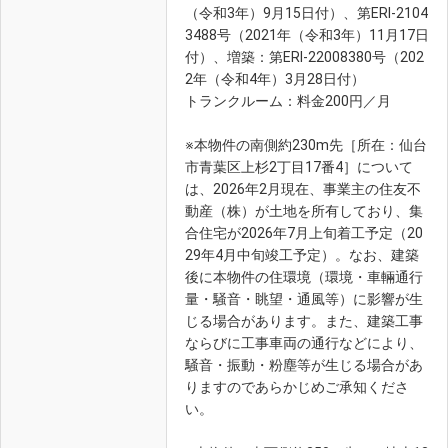
（令和3年）9月15日付）、第ERI-2104
3488号（2021年（令和3年）11月17日
付）、増築：第ERI-22008380号（202
2年（令和4年）3月28日付）
トランクルーム：料金200円／月
※本物件の南側約230m先［所在：仙台
市青葉区上杉2丁目17番4］について
は、2026年2月現在、事業主の住友不
動産（株）が土地を所有しており、集
合住宅が2026年7月上旬着工予定（20
29年4月中旬竣工予定）。なお、建築
後に本物件の住環境（環境・車輛通行
量・騒音・眺望・通風等）に影響が生
じる場合があります。また、建築工事
ならびに工事車両の通行などにより、
騒音・振動・粉塵等が生じる場合があ
りますのであらかじめご承知くださ
い。