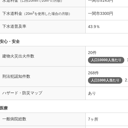
水道料金
一関市5143円
（口径20mmで20m
の月額）
3
下水道料金
一関市3300円
（20m
を使用した場合の月額）
下水道普及率
43.9％
安心・安全
20件
建物火災出火件数
人口10000人当たり
268件
刑法犯認知件数
2
人口1000人当たり
ハザード・防災マップ
あり
医療
一般病院総数
7ヶ所