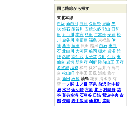
同じ路線から探す
東北本線
白坂
新白河
白河
久田野
泉崎
矢
吹
鏡石
須賀川
安積永盛
郡山
日和
田
五百川
本宮
杉田
二本松
安達
松
川
金谷川
南福島
福島
東福島
伊
達
桑折
藤田
貝田
越河
白石
東白
石
北白川
大河原
船岡
槻木
岩沼
館
腰
名取
南仙台
太子堂
長町
仙台
東
仙台
岩切
新利府
利府
陸前山王
国府
多賀城
塩釜
松島
愛宕
品井沼
鹿島
台
松山町
小牛田
田尻
瀬峰
梅ケ
沢
新田
石越
油島
花泉
清水原
有
壁
一ノ関
山ノ目
平泉
前沢
陸中折
居
水沢
金ケ崎
六原
北上
村崎野
花
巻
花巻空港
石鳥谷
日詰
紫波中央
古
館
矢幅
岩手飯岡
仙北町
盛岡