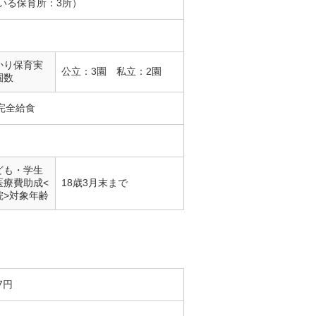
いる保育所：3所）
かり保育実
公立：3園 私立：2園
園数
完全給食
ども・学生
医療費助成<
18歳3月末まで
院>対象年齢
7円