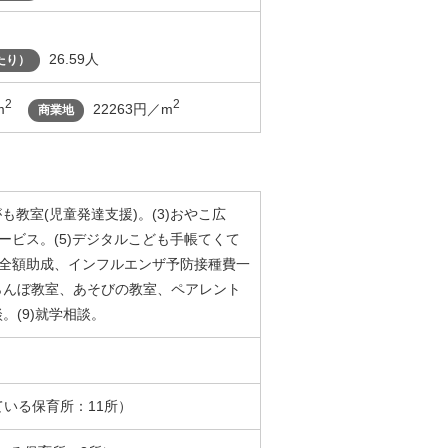
26.59人
たり）
2
2
m
22263円／m
商業地
がも教室(児童発達支援)。(3)おやこ広
サービス。(5)デジタルこども手帳てくて
費全額助成、インフルエンザ予防接種費一
くらんぼ教室、あそびの教室、ペアレント
。(9)就学相談。
ている保育所：11所）