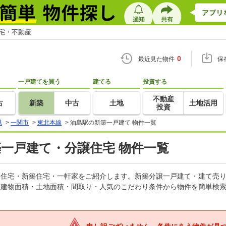
住宅・不動産
0
最近見た物件
保
一戸建てを買う
建てる
投資する
不動産
古
新築
中古
土地
土地活用
投資
県
>
一関市
>
東北本線
>
油島駅の新築一戸建て 物件一覧
築一戸建て・分譲住宅 物件一覧
建売住宅・新築住宅・一軒家をご紹介します。新築分譲一戸建て・建て売
・建物面積・土地面積・間取り・人気のこだわり条件から物件を簡単検索