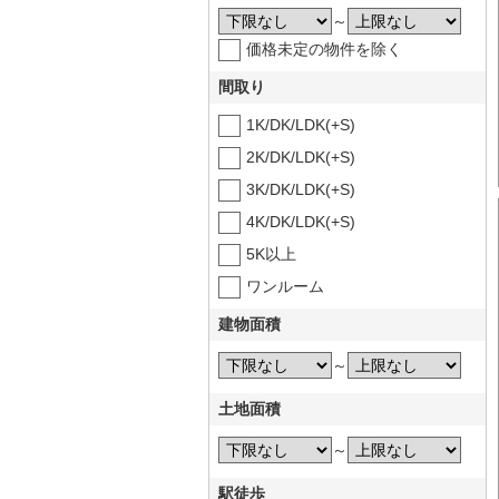
～
価格未定の物件を除く
間取り
1K/DK/LDK(+S)
2K/DK/LDK(+S)
3K/DK/LDK(+S)
4K/DK/LDK(+S)
5K以上
ワンルーム
建物面積
～
土地面積
～
駅徒歩