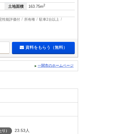
2
土地面積
163.75m
宅性能評価付
所有権
駐車2台以上
資料をもらう（無料）
一関市のホームページ
23.53人
たり）