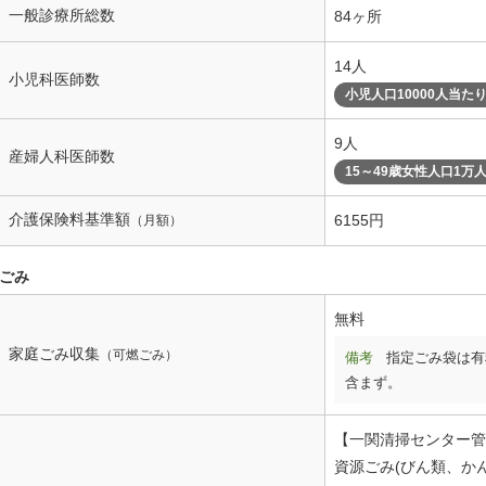
一般診療所総数
84ヶ所
14人
小児科医師数
小児人口10000人当た
9人
産婦人科医師数
15～49歳女性人口1万
介護保険料基準額
6155円
（月額）
ごみ
無料
家庭ごみ収集
（可燃ごみ）
備考
指定ごみ袋は有
含まず。
【一関清掃センター管
資源ごみ(びん類、か