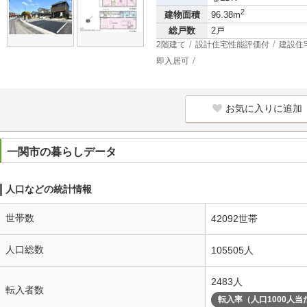
2
建物面積
96.38m
総戸数
2戸
2階建て
設計住宅性能評価付
建設住
即入居可
お気に入りに追加
一関市の暮らしデータ
人口などの統計情報
世帯数
42092世帯
人口総数
105505人
2483人
転入者数
転入率（人口1000人当