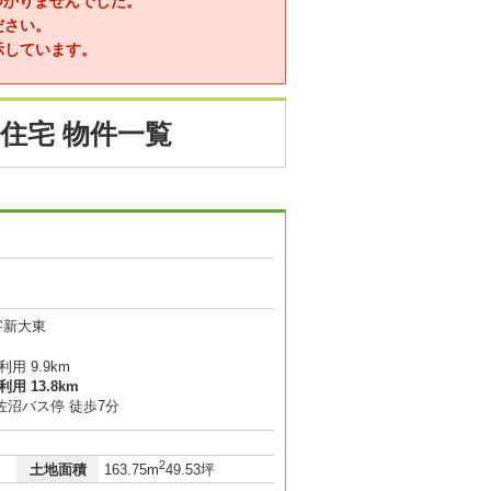
つかりませんでした。
ださい。
示しています。
住宅 物件一覧
字新大東
用 9.9km
用 13.8km
佐沼バス停 徒歩7分
2
土地面積
163.75m
49.53坪