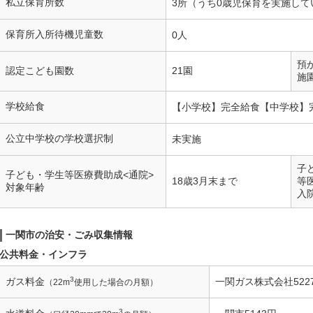
私立保育所数
3所（うち0歳児保育を実施して
保育所入所待機児童数
0人
預
認定こども園数
21園
施
学校給食
【小学校】完全給食【中学校】
公立中学校の学校選択制
未実施
子
子ども・学生等医療費助成<通院>
18歳3月末まで
等
対象年齢
入
一関市の治安・ごみ収集情報
公共料金・インフラ
3
ガス料金
一関ガス株式会社522
（22m
使用した場合の月額）
3