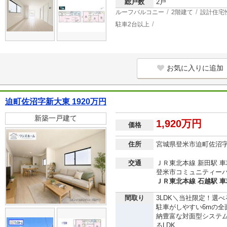
総戸数
2戸
ルーフバルコニー
2階建て
設計住宅
駐車2台以上
お気に入りに追加
迫町佐沼字新大東 1920万円
新築一戸建て
1,920万円
価格
住所
宮城県登米市迫町佐沼
交通
ＪＲ東北本線 新田駅 車利
登米市コミュニティーバ
ＪＲ東北本線 石越駅 車利
間取り
3LDK＼当社限定！選べ
駐車がしやすい6mの
納豊富な対面型システ
るLDK