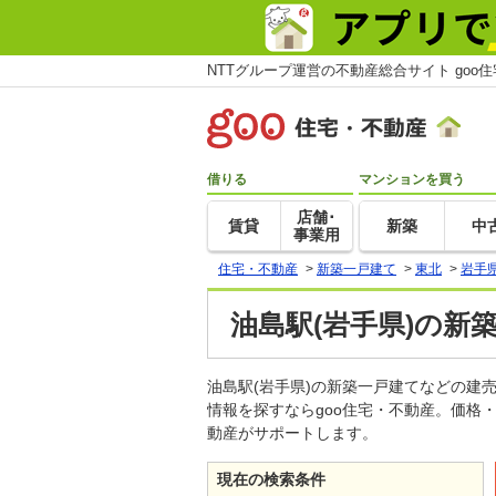
NTTグループ運営の不動産総合サイト goo
借りる
マンションを買う
店舗･
賃貸
新築
中
事業用
住宅・不動産
>
新築一戸建て
>
東北
>
岩手
油島駅(岩手県)の新
油島駅(岩手県)の新築一戸建てなどの
情報を探すならgoo住宅・不動産。価格
動産がサポートします。
現在の検索条件