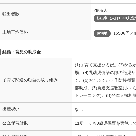
2805人
転出者数
転出率（人口1000人当
土地平均価格
15506円／
住宅地
結婚・育児の助成金
(1)子育て支援ひろば。(2)かる
場。(4)乳幼児健診の際の託児
子育て関連の独自の取り組み
く。(6)おたふくかぜ予防接種
部助成。(7)発達支援教室(さ
トレーニング)。(8)発達支援相談
出産祝い
なし
公立保育所数
11所（うち0歳児保育を実施し