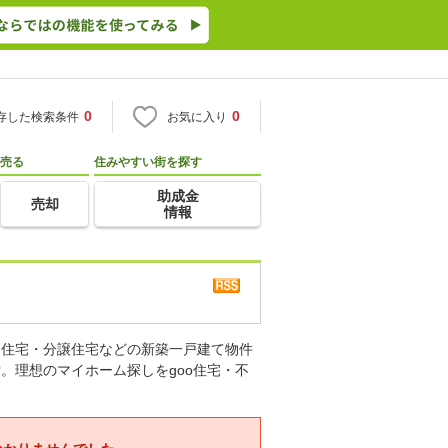
0
0
存した検索条件
お気に入り
売る
住みやすい街を探す
助成金
売却
情報
り住宅・分譲住宅などの新築一戸建て物件
。理想のマイホーム探しをgoo住宅・不