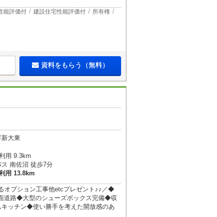
性能評価付
建設住宅性能評価付
所有権
資料をもらう（無料）
字新大東
用 9.3km
ス 南佐沼 徒歩7分
用 13.8km
るオプション工事他etcプレゼント♪♪／◆
全面道路◆大型のシューズボックス完備◆収
ムキッチン◆使い勝手を考えた開放感のあ