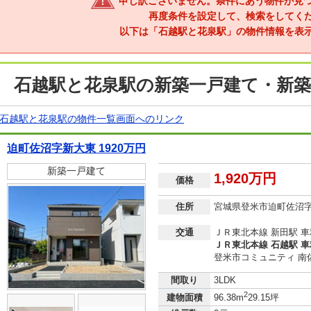
申し訳ございません。条件にあう物件が見
再度条件を設定して、検索をしてく
以下は「石越駅と花泉駅」の物件情報を表
石越駅と花泉駅の新築一戸建て・新築
石越駅と花泉駅の物件一覧画面へのリンク
迫町佐沼字新大東 1920万円
新築一戸建て
1,920万円
価格
住所
宮城県登米市迫町佐沼
交通
ＪＲ東北本線 新田駅 車利
ＪＲ東北本線 石越駅 車利
登米市コミュニティ 南
間取り
3LDK
2
建物面積
96.38m
29.15坪